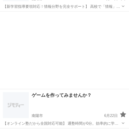
【新学習指導要領対応！情報分野を完全サポート】 高校で「情報」が
必修化されました。 プログラミングの基礎をしっかり身につけましょ
山形
飽海郡
プログラミング
思考力
う。 このような方におすすめ ・情報分野の勉強方法がわからない ・
学校の授業...
ゲームを作ってみませんか？
南陽市
6月22日
【オンライン塾だから全国対応可能】 通塾時間が0分。効率的に学べ