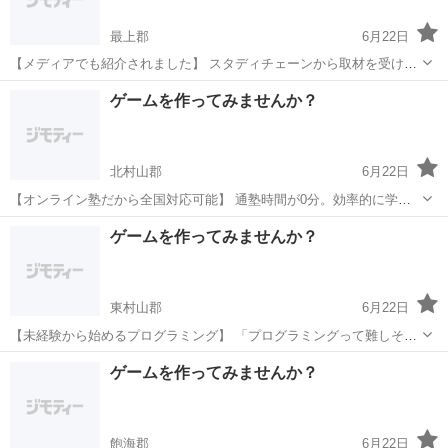
最上郡
6月22日
【メディアでも紹介されました】 スタディチェーンから取材を受け、
当塾の指導方針が紹介されました。 取材記事から 「現役エンジニアの
山形
最上郡
プログラミング
小学生
ゲームを作ってみませんか？
知見を活かした 生徒中心の教育」として高く評価いただいています。
...
北村山郡
6月22日
【オンライン塾だから全国対応可能】 通塾時間が0分。効率的に学べ
ます。 全国からの受講 インターネット環境があれば、 日本全国どこ
山形
北村山郡
プログラミング
柔軟性
ゲームを作ってみませんか？
からでも受講可能。 地方にお住まいの方も大歓迎です。 時間帯の柔
軟...
東村山郡
6月22日
【未経験から始めるプログラミング】 「プログラミングって難しそ
う...」そんなイメージを払拭します！ 当塾が選ばれる理由 初心者向け
山形
東村山郡
プログラミング
未経験
ゲームを作ってみませんか？
の丁寧な指導 つまずきやすいポイントも詳しく解説 楽しいゲーム制
作...
飽海郡
6月22日