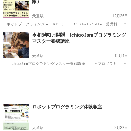
象）
ない。けど操作で...
天童駅
12月26日
ロボットプログラミング ● 1/15（日）13：30～15：20 ● 受講料
1,650円 ● 1組50分 ● 申込締切 1/8（日） ● 自分でプログラミン
山形
天童市
天童駅
プログラミング
小学生
令和5年1月開講 IchigoJamプログラミング
グしてロボットを動かしてみよう！ ...
マスター養成講座
天童駅
12月4日
IchigoJamプログラミングマスター養成講座 ～プログラミン
グを用いたものづくりの指導員を目指す～ ● 手のひらにのせられる
山形
天童市
天童駅
パソコン
講座
大きさの、プログラミング専用パソコン「IchigoJam」を使用し て
ロ...
ロボットプログラミング体験教室
天童駅
2月22日