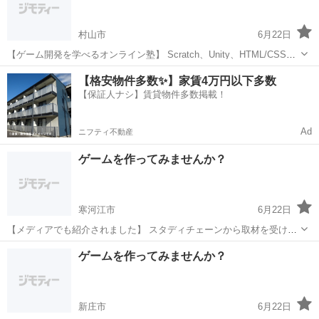
学校の授業...
村山市
6月22日
【ゲーム開発を学べるオンライン塾】 Scratch、Unity、HTML/CSSな
ど、様々なプログラミング言語が学べます。 こんなお悩みはありませ
山形
村山市
プログラミング
オンライン
【格安物件多数✨】家賃4万円以下多数
んか？ 学校の情報分野の授業だけでは不安 プログラミング...
【保証人ナシ】賃貸物件多数掲載！
Ad
ニフティ不動産
ゲームを作ってみませんか？
寒河江市
6月22日
【メディアでも紹介されました】 スタディチェーンから取材を受け、
当塾の指導方針が紹介されました。 取材記事から 「現役エンジニアの
山形
寒河江市
プログラミング
小学生
ゲームを作ってみませんか？
知見を活かした 生徒中心の教育」として高く評価いただいています。
...
新庄市
6月22日