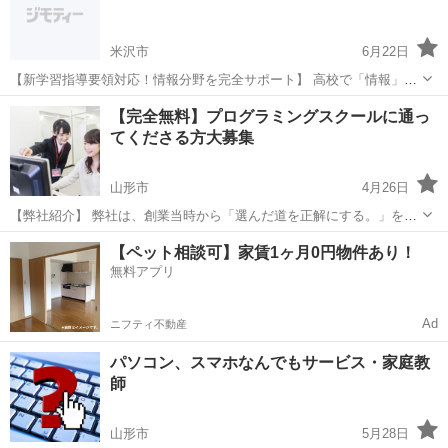
作...
米沢市
6月22日
【新学習指導要領対応！情報分野を完全サポート】 高校で「情報」が
必修化されました。 プログラミングの基礎をしっかり身につけましょ
山形
米沢市
プログラミング
思考力
【完全無料】プログラミングスクールに通っ
う。 このような方におすすめ ・情報分野の勉強方法がわからない ・
てくださる方大募集
学校の授業...
山形市
4月26日
【弊社紹介】 弊社は、創業当時から「選んだ道を正解にする。」をモ
ットーに、全ての人が自己実現に向けて挑戦できる社会の実現を目指
山形
山形市
パソコン
フリーランス
【ペット相談可】家賃1ヶ月0円物件あり！
しています。 当社のメイン事業である「Enjoy Tech」では、累計200
無料アプリ
名以上の卒業生...
Ad
ニフティ不動産
パソコン、スマホなんでもサービス・家庭教
師
山形市
5月28日