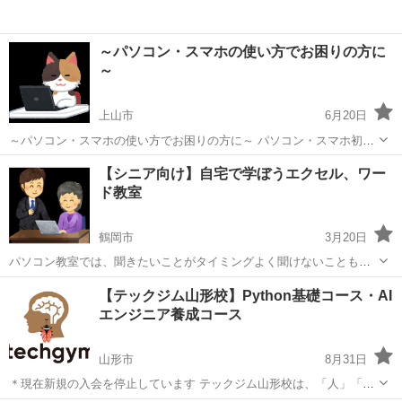
～パソコン・スマホの使い方でお困りの方に
～
上山市
6月20日
～パソコン・スマホの使い方でお困りの方に～ パソコン・スマホ初心
者の方向けにパソコン・スマホの使い方を出張アドバイスいたしま
山形
上山市
Windows総合
【シニア向け】自宅で学ぼうエクセル、ワー
す。 パソコン教室のような形式ではなく、使い方等の疑問にアドバイ
ド教室
スさせていただくかた...
鶴岡市
3月20日
パソコン教室では、聞きたいことがタイミングよく聞けないこともあ
ると思います そんな方向けに、講師がご自宅へ伺い、聞きたいことを
山形
鶴岡市
パソコン
シニア向け
【テックジム山形校】Python基礎コース・AI
丁寧にお教えいたします。 三川町から片道1時間圏内であれば、ご自
エンジニア養成コース
宅へお伺いします。 パソコン...
山形市
8月31日
＊現在新規の入会を停止しています テックジム山形校は、「人」「サ
ービス」「組織」「社会」の成長を支援する4Growthが運営していま