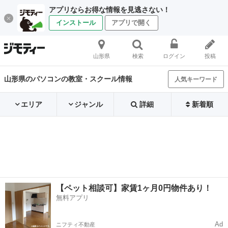
アプリならお得な情報を見逃さない！
インストール
アプリで開く
山形県
検索
ログイン
投稿
山形県のパソコンの教室・スクール情報
人気キーワード
エリア
ジャンル
詳細
新着順
【ペット相談可】家賃1ヶ月0円物件あり！
無料アプリ
Ad
ニフティ不動産