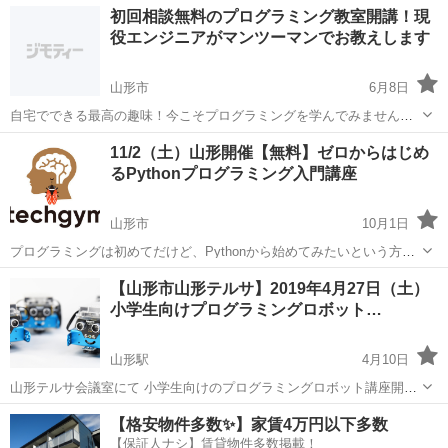
山形
山形市
プログラミング
Python
初回相談無料のプログラミング教室開講！現
す。 【カリキュラム/コース】 ・Python基礎コース ・...
役エンジニアがマンツーマンでお教えします
山形市
6月8日
自宅でできる最高の趣味！今こそプログラミングを学んでみません
か？ IT系ベンチャー企業でWEBシステムメインのエンジニアとして経
山形
山形市
プログラミング
リモート
11/2（土）山形開催【無料】ゼロからはじめ
験を積んだ後、 人と話し、人に伝えることの魅力に惹かれ、教育分野
るPythonプログラミング入門講座
に転向。 その...
山形市
10月1日
プログラミングは初めてだけど、Pythonから始めてみたいという方の
ために、無料のハンズオン開発講座をご用意いたしました。 当講座
山形
山形市
プログラミング
【山形市山形テルサ】2019年4月27日（土）
は、東京を中心に全国ですでに2700名以上の参加者が参加している人
小学生向けプログラミングロボット…
気講座です。 htt...
山形駅
4月10日
山形テルサ会議室にて 小学生向けのプログラミングロボット講座開催
決定です！ 2020年のプログラミング教育必須化の前に 楽しくプログ
山形
山形市
山形駅
パソコン
【格安物件多数✨】家賃4万円以下多数
ラミングを学びましょう ------------------------------...
【保証人ナシ】賃貸物件多数掲載！