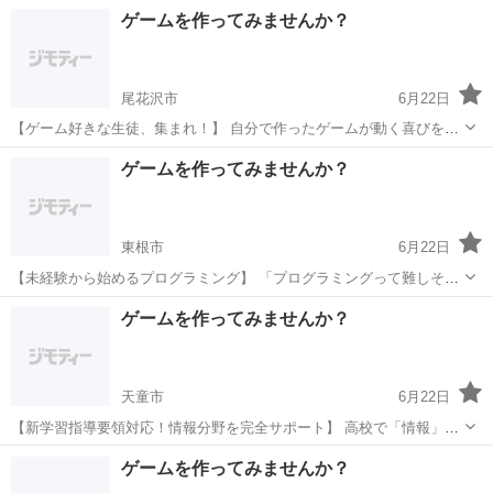
ます。 全国からの受講 インターネット環境があれば、 日本全国どこ
山形
南陽市
プログラミング
柔軟性
ゲームを作ってみませんか？
からでも受講可能。 地方にお住まいの方も大歓迎です。 時間帯の柔
軟...
尾花沢市
6月22日
【ゲーム好きな生徒、集まれ！】 自分で作ったゲームが動く喜びを体
験しよう。 ゲーム制作コースの内容 Scratchという初心者向けプログ
山形
尾花沢市
プログラミング
表現力
ゲームを作ってみませんか？
ラミング言語を使って、 シューティングゲームやアクションゲームな
どを製...
東根市
6月22日
【未経験から始めるプログラミング】 「プログラミングって難しそ
う...」そんなイメージを払拭します！ 当塾が選ばれる理由 初心者向け
山形
東根市
プログラミング
未経験
ゲームを作ってみませんか？
の丁寧な指導 つまずきやすいポイントも詳しく解説 楽しいゲーム制
作...
天童市
6月22日
【新学習指導要領対応！情報分野を完全サポート】 高校で「情報」が
必修化されました。 プログラミングの基礎をしっかり身につけましょ
山形
天童市
プログラミング
思考力
ゲームを作ってみませんか？
う。 このような方におすすめ ・情報分野の勉強方法がわからない ・