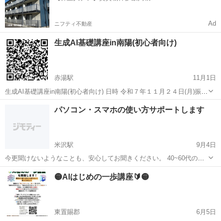
Ad
ニフティ不動産
生成AI基礎講座in南陽(初心者向け)
赤湯駅
11月1日
生成AI基礎講座in南陽(初心者向け) 日時 令和７年１１月２４日(月)振替
休日 午後２時００から４時３０分まで 場所 NCV南陽市レンタルスペ
山形
南陽市
赤湯駅
その他
講座
パソコン・スマホの使い方サポートします
ース 南陽市三間通388番1 内容 今話題の生成AI...
米沢駅
9月4日
今更聞けないようなことも、安心してお聞きください。 40~60代のパ
ソコン苦手を解決するPCスキルサポートの佐藤光夫です。 誰も置いて
山形
米沢市
米沢駅
パソコン
60代
🟡AIはじめの一歩講座🔰🟡
行かないをモットーに寄り添ってサポートしております。 実は炭焼き
職人を30年して...
東置賜郡
6月5日