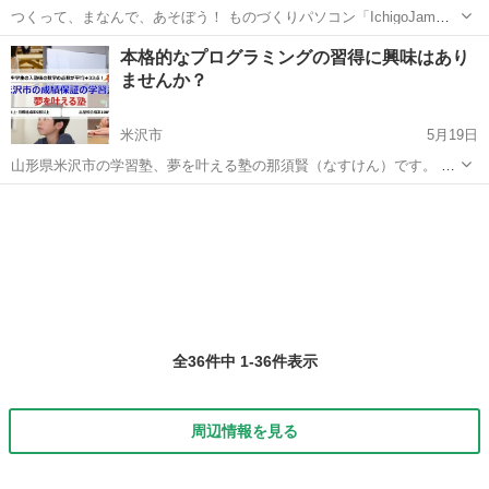
つくって、まなんで、あそぼう！ ものづくりパソコン「IchigoJam」
で本格的なプログラミングを体験します。 ロボットプログラミングで
山形
天童市
天童駅
プログラミング
親子
本格的なプログラミングの習得に興味はあり
なにができるの？ ６足歩行ロボットをプログラミングで動かしたり、
ませんか？
ゲームもつくれるか...
米沢市
5月19日
山形県米沢市の学習塾、夢を叶える塾の那須賢（なすけん）です。 ロ
ボットを使ったプログラミング教材が学校などでも導入されているよ
山形
米沢市
プログラミング
うですが、やはり高校生などはこれでは物足りないようです。 そのよ
うな、遊びで無い、本格的な...
全36件中 1-36件表示
周辺情報を見る