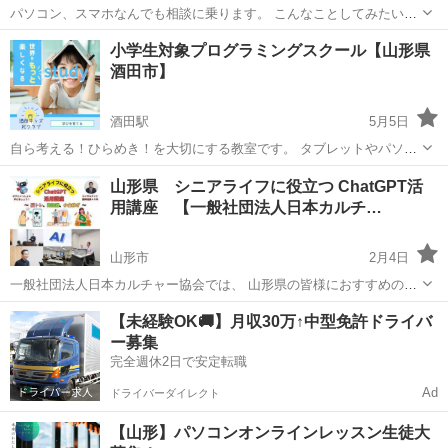
パソコン、スマホなんでも相談に乗ります。 こんなことしてみたい、
何ができるの？ 初心者、シニアの方、個人事業主の方どなたでもお気
山形
山形市
Windows総合
ネットショップ
小学生対象プログラミングスクール【山形県
軽にご相談ください。 ご自宅、ファミレス、カフェなどご指定の場所
酒田市】
でマンツーマンで対応し...
酒田駅
5月5日
自ら考える！ひらめき！を大切にする教室です。 タブレットやパソコ
ンの使用が当たり前の社会でも中学・高校の授業、大学入試に向け
山形
酒田市
酒田駅
プログラミング
小学生
山形県 シニアライフに役立つ ChatGPT活
て、小学生のうちからプログラミングを得意分野にしませんか？ 学校
用講座 【一般社団法人日本カルチ…
で実際に使われているカリキュ...
山形市
2月4日
一般社団法人日本カルチャー協会では、 山形県の皆様におすすめの講
座の開催をしております。 その他、下記の様々な募集も行っておりま
山形
山形市
その他
オンライン
【未経験OK🚚】月収30万↑中型免許ドライバ
す。 下記のURLをクリックすると、日程などの詳細情報を見ることが
ー募集
でき、 24時間ご予約...
完全週休2日で安定転職
Ad
ドライバーダイレクト
【山形】パソコンオンラインレッスン生徒大