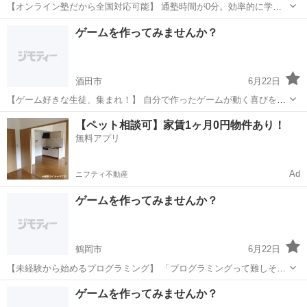
【オンライン塾だから全国対応可能】 通塾時間が0分。効率的に学べ
ます。 全国からの受講 インターネット環境があれば、 日本全国どこ
山形
新庄市
プログラミング
柔軟性
ゲームを作ってみませんか？
からでも受講可能。 地方にお住まいの方も大歓迎です。 時間帯の柔
軟...
酒田市
6月22日
【ゲーム好きな生徒、集まれ！】 自分で作ったゲームが動く喜びを体
験しよう。 ゲーム制作コースの内容 Scratchという初心者向けプログ
山形
酒田市
プログラミング
表現力
【ペット相談可】家賃1ヶ月0円物件あり！
ラミング言語を使って、 シューティングゲームやアクションゲームな
無料アプリ
どを製...
Ad
ニフティ不動産
ゲームを作ってみませんか？
鶴岡市
6月22日
【未経験から始めるプログラミング】 「プログラミングって難しそ
う...」そんなイメージを払拭します！ 当塾が選ばれる理由 初心者向け
山形
鶴岡市
プログラミング
未経験
ゲームを作ってみませんか？
の丁寧な指導 つまずきやすいポイントも詳しく解説 楽しいゲーム制