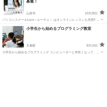
募集！
山形市
10月28日
パソコンスクールLuce～ルーチェ～ はオンラインレッスンも充実‼︎ ・
WEBデザイン ・WEBサイト制作 ・３Dグラフィック ・CAD その他オ
山形
山形市
Illustrator
小学生から始めるプログラミング教室
ンラインレッスン取り扱っております。 学ばれたい、身につけ...
天童駅
8月14日
小学生から始めるプログラミング コンピューターと仲良くなって、新
しい世界の扉を開ける 講師 井澤 茜 まなびの広場 星の家代表 ◇
山形
天童市
天童駅
プログラミング
小学生
月2回3,520円（教材費別） ◇日曜9:30～10:30 ...