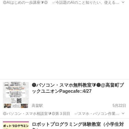
🟡AIはじめの一歩講座🔰🟡 ✅今話題のAIのこと知りたい、使えるよ
うになりたい！ ✅スマホ・パソコン作業で、操作方法がわからなくて
山形
東置賜郡
パソコン
講座
困ってる〜 ✅そもそも、スマホ・パソコンに触るのがめんどくさー
い〜 ...
🟡パソコン・スマホ無料教室🔰🟡@高畠町ブ
ックユニオンPagecafe::4/27
高畠駅
5月22日
🟡パソコン・スマホ相談室🔰🟡第３回目 ✅スマホ・パソコン作業
で、操作方法がわからなくて困ってる〜 ✅そもそも、スマホ・パソ
山形
東置賜郡
高畠駅
Windows総合
オンライン
ロボットプログラミング体験教室（小学生対
コンに触るのがめんどくさーい〜 ✅今更恥ずかしくて、操作方法聞け