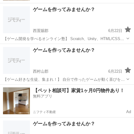
ゲームを作ってみませんか？
西置賜郡
6月22日
【ゲーム開発を学べるオンライン塾】 Scratch、Unity、HTML/CSSな
ど、様々なプログラミング言語が学べます。 こんなお悩みはありませ
山形
西置賜郡
プログラミング
オンライン
ゲームを作ってみませんか？
んか？ 学校の情報分野の授業だけでは不安 プログラミング...
西村山郡
6月22日
【ゲーム好きな生徒、集まれ！】 自分で作ったゲームが動く喜びを体
験しよう。 ゲーム制作コースの内容 Scratchという初心者向けプログ
山形
西村山郡
プログラミング
表現力
【ペット相談可】家賃1ヶ月0円物件あり！
ラミング言語を使って、 シューティングゲームやアクションゲームな
無料アプリ
どを製...
Ad
ニフティ不動産
ゲームを作ってみませんか？