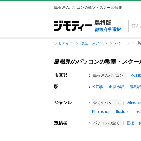
島根県のパソコンの教室・スクール情報
島根版
都道府県選択
ジモティー
教室・スクール
パソコン
島
島根県のパソコンの教室・スクー
市区郡
：
島根県のパソコン
松江
駅
：
松江駅
出雲市駅
荒島駅
ジャンル
：
全てのパソコン
Windo
Photoshop
Illustrator
そ
投稿者
：
パソコンの全て
直接