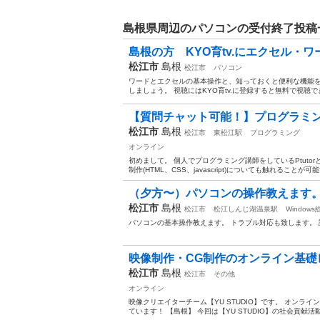
島根県周辺のパソコンの受付終了投稿
島根の方 KYO育tv.にエクセル・
松江市
島根
松江市
パソコン
ワードとエクセルの基本操作と、知っておくと便利な機能を
しましょう。 視聴にはKYO育tv.に登録すると無料で視聴できます
【質問チャット可能！】プログラミン
松江市
島根
松江市
東松江駅
プログラミング
オンライン
初めまして。 個人でプログラミング講師をしているPtuto
制作(HTML、CSS、javascript)についても触れることが可
（夕方〜）パソコンの操作教えます
松江市
島根
松江市
松江しんじ湖温泉駅
Windows
パソコンの基本操作教えます。 トラブル対応も致します。
映像制作・CG制作のオンライン基礎
松江市
島根
松江市
その他
オンライン
映像クリエイターチーム【YU STUDIO】です。 オンラ
ています！ 【島根】 今回は【YU STUDIO】の社会貢献活動