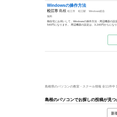
Windowsの操作方法
松江市
島根
松江市
松江駅
Windows総合
無料
御自宅にお伺いして、Windowsの操作方法・周辺機器の設定
540円になります。 周辺機器の設定は、3,240円からになり
島根県のパソコンの教室・スクール情報 全11件中 1
島根のパソコンでお探しの投稿が見つ
新