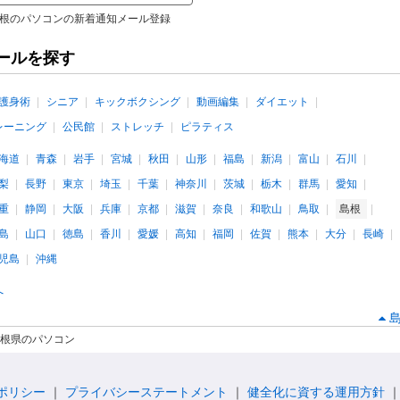
根のパソコンの新着通知メール登録
ールを探す
護身術
シニア
キックボクシング
動画編集
ダイエット
レーニング
公民館
ストレッチ
ピラティス
海道
青森
岩手
宮城
秋田
山形
福島
新潟
富山
石川
梨
長野
東京
埼玉
千葉
神奈川
茨城
栃木
群馬
愛知
重
静岡
大阪
兵庫
京都
滋賀
奈良
和歌山
鳥取
島根
島
山口
徳島
香川
愛媛
高知
福岡
佐賀
熊本
大分
長崎
児島
沖縄
へ
根県のパソコン
ポリシー
プライバシーステートメント
健全化に資する運用方針