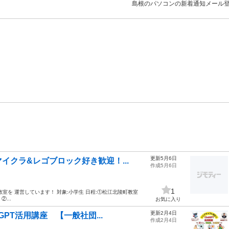
島根のパソコンの新着通知メール
更新5月6日
クラ&レゴブロック好き歓迎！...
作成5月6日
1
教室を 運営しています！ 対象:小学生 日程:①松江北陵町教室
...
お気に入り
更新2月4日
PT活用講座 【一般社団...
作成2月4日