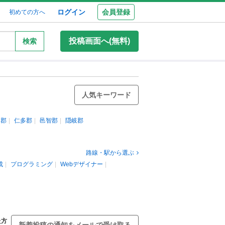
ログイン
会員登録
初めての方へ
投稿画面へ(無料)
検索
人気キーワード
足郡
仁多郡
邑智郡
隠岐郡
路線・駅から選ぶ
成
プログラミング
Webデザイナー
た方
新着投稿の通知をメールで受け取る