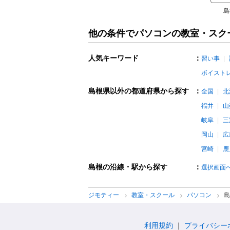
島
他の条件でパソコンの教室・スク
人気キーワード
：
習い事
ボイスト
島根県以外の都道府県から探す
：
全国
北
福井
山
岐阜
三
岡山
広
宮崎
鹿
島根の沿線・駅から探す
：
選択画面
ジモティー
教室・スクール
パソコン
島
利用規約
プライバシー