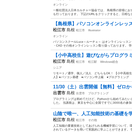
オンライン
一般社団法人日本カルチャー協会では、 島根県の皆様にお
も行っております。 下記のURLをクリックすると、日程など
【島根県】パソコンオンラインレッ
松江市
島根
松江市
Illustrator
オンライン
パソコンスクールLuce～ルーチェ～ はオンラインレッスンも
・CAD その他オンラインレッスン取り扱っております。 学ば
【小中高校生】遊びながらプログラ
松江市
島根
松江市
松江駅
Windows総合
シニア
リモート／通学、個人／法人 どちらもOK！ 【小中高校生
人】●パソコン基礎 ●パソコン中上級 ●プログラミング ●H
11/30（土）出雲開催【無料】ゼロからは
出雲市
島根
出雲市
プログラミング
プログラミングは初めてだけど、Pythonから始めてみた
した。 当講座は、東京を中心に全国ですでに3000名の参加者が
山陰で唯一、人工知能技術の基礎を
松江市
島根
松江市
その他
人工知能の要素技術としてあげられる機械学習について、
されているデータを用いて実践的に学ぶことができます。 学