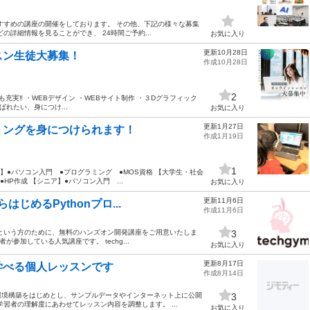
すすめの講座の開催をしております。 その他、下記の様々な募集
の詳細情報を見ることができ、 24時間ご予約...
お気に入り
更新10月28日
スン生徒大募集！
作成10月28日
2
充実‼︎ ・WEBデザイン ・WEBサイト制作 ・３Dグラフィック
れたい、身につけ...
お気に入り
更新1月27日
ミングを身につけられます！
作成1月19日
1
】●パソコン入門 ●プログラミング ●MOS資格 【大学生・社会
P作成 【シニア】●パソコン入門 ...
お気に入り
更新11月6日
じめるPythonプロ...
作成11月6日
いという方のために、無料のハンズオン開発講座をご用意いたしま
3
参加している人気講座です。 techg...
お気に入り
更新8月17日
学べる個人レッスンです
作成8月14日
環境構築をはじめとし、サンプルデータやインターネット上に公開
3
習者の理解度にあわせてレッスン内容を調整します。 ...
お気に入り