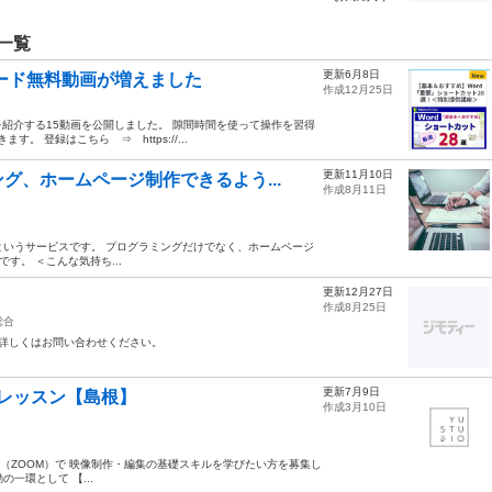
一覧
更新6月8日
ワード無料動画が増えました
作成12月25日
紹介する15動画を公開しました。 隙間時間を使って操作を習得
。 登録はこちら ⇒ https://...
更新11月10日
グ、ホームページ制作できるよう...
作成8月11日
rというサービスです。 プログラミングだけでなく、ホームページ
能です。 ＜こんな気持ち...
更新12月27日
。
作成8月25日
総合
 詳しくはお問い合わせください。
更新7月9日
レッスン【島根】
作成3月10日
イン（ZOOM）で 映像制作・編集の基礎スキルを学びたい方を募集し
の一環として 【...