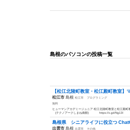
島根のパソコンの投稿一覧
【松江北陵町教室・松江殿町教室】マイ
松江市
島根
松江市
プログラミング
無料
ヒューマンアカデミージュニア 松江北陵町教室と松江殿町
(テクノアークしまね南館) https://x.gd/Ng13I ②
島根県 シニアライフに役立つ ChatG
出雲市
島根
出雲市
その他