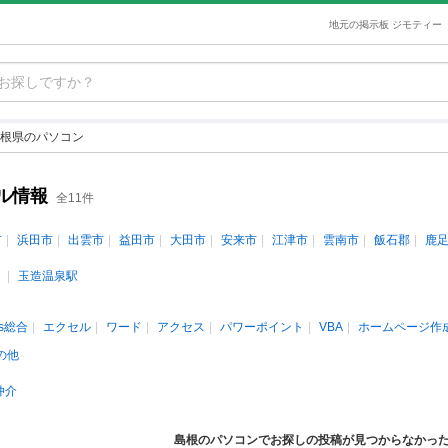
地元の掲示板 ジモティー
根県のパソコン
ル情報
全11件
市
浜田市
出雲市
益田市
大田市
安来市
江津市
雲南市
飯石郡
鹿
玉造温泉駅
ws総合
エクセル
ワード
アクセス
パワーポイント
VBA
ホームページ作
の他
仲介
島根のパソコンでお探しの投稿が見つからなかっ