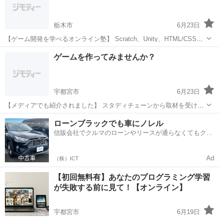
学校の授業...
栃木市
6月23日
【ゲーム開発を学べるオンライン塾】 Scratch、Unity、HTML/CSSな
ど、様々なプログラミング言語が学べます。 こんなお悩みはありませ
栃木
栃木市
プログラミング
オンライン
ゲームを作ってみませんか？
んか？ 学校の情報分野の授業だけでは不安 プログラミング...
宇都宮市
6月23日
【メディアでも紹介されました】 スタディチェーンから取材を受け、
当塾の指導方針が紹介されました。 取材記事から 「現役エンジニアの
栃木
宇都宮市
プログラミング
小学生
ローンブラックでも車にノレル
知見を活かした 生徒中心の教育」として高く評価いただいています。
信販会社でクルマのローンやリースが通らなくてもクル
...
マをご利用いただけるサービスがあります！
Ad
（株）ICT
【初回無料有】あなたのプログラミング学習
が失敗する前に見て！【オンライン】
宇都宮市
6月19日