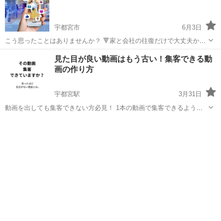
宇都宮市
6月3日
こう思ったことはありませんか？ 🔻家と会社の往復だけで大丈夫か
な・・ 🔻何かやりたいけど何がいいのかな・・ 🔻動画編集とか興味あ
栃木
宇都宮市
Windows総合
動画編集
見た目が良い動画はもう古い！集客できる動
るな・・ 私も元々、そんな不安を感じていました。 会社員として働き
画の作り方
ながら事...
宇都宮駅
3月31日
動画を出しても集客できない方必見！ 1本の動画で集客できるように
する動画のシナリオ作成と編集するコツをお伝えします。 手元に集客
栃木
宇都宮市
宇都宮駅
その他
集客
用に作成した動画がある方は添削いたします。 ご予約はこちらから↓
https://r...