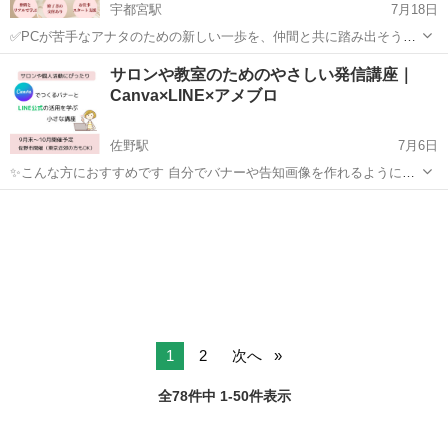
宇都宮駅
7月18日
✅PCが苦手なアナタのための新しい一歩を、仲間と共に踏み出そう！
「子どもが小学生になり、少し働けそうな時間ができた」 「親の介護
栃木
宇都宮市
宇都宮駅
その他
講座
サロンや教室のためのやさしい発信講座｜
が始まる前に、今の働き方を見直したい」 「自宅で働くための情報は
Canva×LINE×アメブロ
色々あるけど、何を信...
佐野駅
7月6日
✨こんな方におすすめです 自分でバナーや告知画像を作れるようにな
りたい LINE公式を作ったけど、使い方がわからない アメブロの見た
栃木
佐野市
佐野駅
パソコン
Canva
目を整えたい 自分のサービスを丁寧に伝えたい Canvaは気に...
1
2
次へ
全78件中 1-50件表示