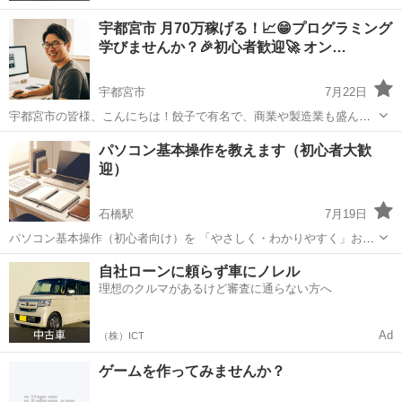
宇都宮市 月70万稼げる！📈😁プログラミング
学びませんか？🎉初心者歓迎🚀 オン…
宇都宮市
7月22日
宇都宮市の皆様、こんにちは！餃子で有名で、商業や製造業も盛んな
この街で、プログラミングのスキルを身につけてみませんか？ （レッ
栃木
宇都宮市
プログラミング
オンライン
パソコン基本操作を教えます（初心者大歓
スンはオンラインでどこからでも受講可能です！） 少し大げさに聞こ
迎）
えるかもしれません...
石橋駅
7月19日
パソコン基本操作（初心者向け）を 「やさしく・わかりやすく」お伝
えしています💻✨ ・パソコン操作に少し不安がある方 ・Excelや
栃木
河内郡
石橋駅
その他
Canva
自社ローンに頼らず車にノレル
PowerPointを使ってみたいけど難しそうと感じている方 ・AIやCanva
理想のクルマがあるけど審査に通らない方へ
で...
Ad
（株）ICT
ゲームを作ってみませんか？