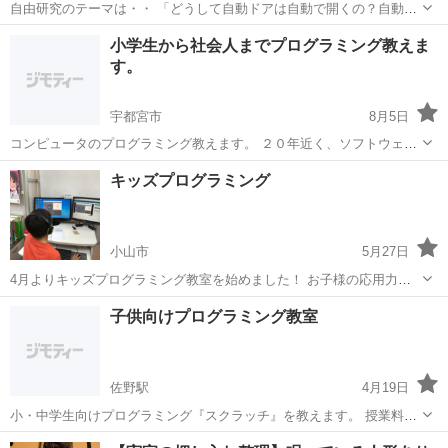
自由研究のテーマは・・ 「どうして自動ドアは自動で開くの？自動ド
アの仕組みを研究してみよう！」 いつも何気なく通っている自動ド
栃木
宇都宮市
東武宇都宮駅
プログラミング
小学生から社会人までプログラミング教えま
ア。2020年から小学校で必修になるプログラミングで夏休みの自由研
す。
究をしてみませんか？ ...
宇都宮市
8月5日
コンピュータのプログラミング教えます。 ２０年近く、ソフトウェア
の開発の現場で仕事をしてきました。 得意分野は、Ruby on Rails, C#,
栃木
宇都宮市
プログラミング
JavaScript
キッズプログラミング
Visual Basic, PHP, JavaScript, CSS ...
小山市
5月27日
4月よりキッズプログラミング教室を始めました！ お子様の応用力・
論理的思考力・問題解決力を鍛えることができます！ 2020年から小中
栃木
小山市
プログラミング
キッズプログラミング
子供向けプログラミング教室
学校でも必須科目になります！ お子様の可能性が開花するチャンスで
す。 無料体験レッスンは随時...
佐野駅
4月19日
小・中学生向けプログラミング『スクラッチ』を教えます。 授業料６
０００円/月
栃木
佐野市
佐野駅
プログラミング