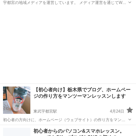
宇都宮の地域メディアを運営しています。 メディア運営を通じてWeb
ライティングのスキルやメディア運営のノウハウ、Web制作のお仕事
栃木
宇都宮市
宇都宮駅
ホームページ作成
の進め方についてレクチャーします。 実際に掲載する記事を執筆して
ライティング
もらいますので、実...
【初心者向け】栃木県でブログ、ホームペー
ジの作り方をマンツーマンレッスンします
東武宇都宮駅
4月24日
初心者の方向けに、ホームページ（ウェブサイト）の作り方をマンツ
ーマンで教えます。 ■こんな人向けの講座です 【事業者の方】 ・独学
栃木
宇都宮市
東武宇都宮駅
ホームページ作成
初心者からのパソコン&スマホレッスン。
でお店のホームページ（ウェブサイト）をつくったけど、途中で挫折