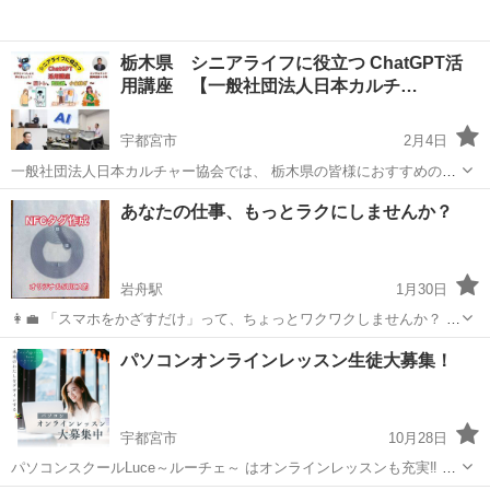
栃木県 シニアライフに役立つ ChatGPT活
用講座 【一般社団法人日本カルチ…
宇都宮市
2月4日
一般社団法人日本カルチャー協会では、 栃木県の皆様におすすめの講
座の開催をしております。 その他、下記の様々な募集も行っておりま
栃木
宇都宮市
その他
オンライン
あなたの仕事、もっとラクにしませんか？
す。 下記のURLをクリックすると、日程などの詳細情報を見ることが
でき、 24時間ご予約...
岩舟駅
1月30日
👩‍💼 「スマホをかざすだけ」って、ちょっとワクワクしませんか？ 携
帯をかざすだけで、あなたの毎日が、もっと便利でちょっと特別にな
栃木
栃木市
岩舟駅
Windows総合
SNS
パソコンオンラインレッスン生徒大募集！
る。 NFCタグの魔法を知っていますか？ ✅ ワンタッチでWi-Fi接
続、...
宇都宮市
10月28日
パソコンスクールLuce～ルーチェ～ はオンラインレッスンも充実‼︎ ・
WEBデザイン ・WEBサイト制作 ・３Dグラフィック ・CAD その他オ