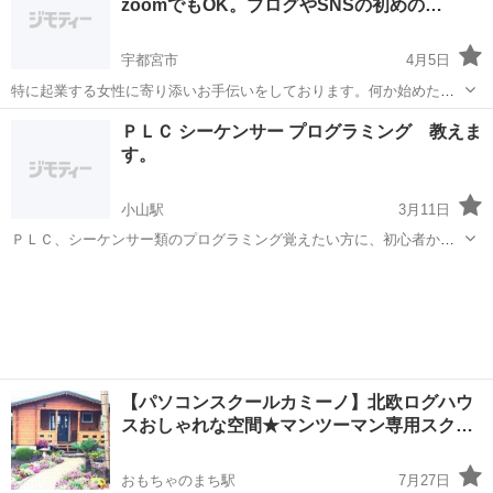
zoomでもOK。ブログやSNSの初めの…
マンツーマン
してしまった ...
宇都宮市
4月5日
特に起業する女性に寄り添いお手伝いをしております。何か始めたい
と思っている方にブログやSNSの使い方レッスンをしています。サロ
栃木
宇都宮市
その他
SNS
ＰＬＣ シーケンサー プログラミング 教えま
ンやお教室を始めたいが宣伝の仕方がわからない方が多く通っていた
す。
だいております。 アメブロカスタマ...
小山駅
3月11日
ＰＬＣ、シーケンサー類のプログラミング覚えたい方に、初心者から
上級者まで丁寧に教えます。 家庭教師、講習対応、オンライン等希望
栃木
小山市
小山駅
プログラミング
PLC
の形で行います。 三菱、KEYENCE、オムロンなど各メーカ対応可能
です。その他メーカーもご相談下...
【パソコンスクールカミーノ】北欧ログハウ
スおしゃれな空間★マンツーマン専用スク…
おもちゃのまち駅
7月27日