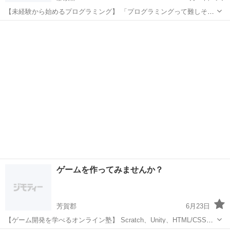
【未経験から始めるプログラミング】 「プログラミングって難しそ
う...」そんなイメージを払拭します！ 当塾が選ばれる理由 初心者向け
栃木
那須郡
プログラミング
未経験
の丁寧な指導 つまずきやすいポイントも詳しく解説 楽しいゲーム制
作...
ゲームを作ってみませんか？
芳賀郡
6月23日
【ゲーム開発を学べるオンライン塾】 Scratch、Unity、HTML/CSSな