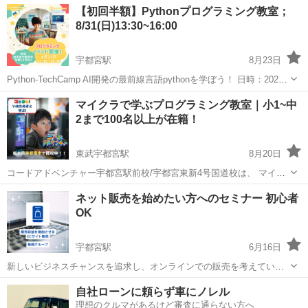
栃木
宇都宮市
Illustrator
オンライン
【初回半額】Pythonプログラミング教室；
ンラインレッスン取り扱っております。 学ばれたい、身につけ...
8/31(日)13:30~16:00
宇都宮駅
8月23日
Python-TechCamp AI開発の最前線言語pythonを学ぼう！ 日時：2024
年8月31日 13:30 – 16:30 場所：endoor, 日本、〒321-0945 栃木県宇都
栃木
宇都宮市
宇都宮駅
プログラミング
Python
マイクラで学ぶプログラミング教室｜小1~中
宮市宿郷５丁目９−３ ...
2まで100名以上が在籍！
東武宇都宮駅
8月20日
コードアドベンチャー宇都宮駅前校/宇都宮東新4号国道校は、 マイン
クラフト×プログラミング×大人気YouTuberと学ぶ 新しいプログラミ
栃木
宇都宮市
東武宇都宮駅
プログラミング
ネット販売を始めたい方へのセミナー 初心者
ング教室です！ ～当教室のおすすめポイントのまとめ～ ☆みんなに大
OK
マインクラフト
人気のマイ...
宇都宮駅
6月16日
新しいビジネスチャンスを追求し、オンラインでの販売を考えている
方へ向けた「ECサイトの基礎から学ぶ 初心者向け販売方法セミナー」
栃木
宇都宮市
宇都宮駅
その他
ECサイト
自社ローンに頼らず車にノレル
が開催されます！ お問い合わせ&参加申し込みは下記の公式ラインか
理想のクルマがあるけど審査に通らない方へ
ら https://lin....