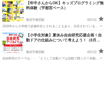
栃木
栃木市
栃木駅
プログラミング
【年中さんからOK】キッズプログラミング無
ゴを使ったロボット作りと、作ったロボットを動かすためのプログラ
料体験（宇都宮ベース）
ミングを学び、その過程で...
東武宇都宮駅
8月1日
2020年から小学校で必修科目とされることもあり、注目されている
「ロボット・プログラミング教室」。 robotec（ロボテック）では、レ
栃木
宇都宮市
東武宇都宮駅
プログラミング
【小学生対象】夏休み自由研究応援企画！自
ゴを使ったロボット作りと、作ったロボットを動かすためのプログラ
動ドアの仕組みについて考えよう！（8月…
ミングを学び、その過程で...
東武宇都宮駅
8月1日
自由研究のテーマは・・ 「どうして自動ドアは自動で開くの？自動ド
アの仕組みを研究してみよう！」 いつも何気なく通っている自動ド
栃木
宇都宮市
東武宇都宮駅
プログラミング
ア。2020年から小学校で必修になるプログラミングで夏休みの自由研
究をしてみませんか？ ...