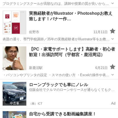
プログラミングスクールが高額なのは、講師や授業の質が良いからだ
と思っていませんか？ 違いますよ。 教室の場所代と広告費がかかって
栃木
宇都宮市
プログラミング
興味
実務経験者がIllustrator・Photoshopお教え
いるから高額なだけです。 実務経験のない講師が教えているスクール
致します！バナー作…
もあります。 と...
佐野市
11月11日
表題の通り、専門学校講師／35年の実務経験者がIllustrator等をお教え
致します。 リモート関連の教室を考えましたが、効率を考えますとや
栃木
佐野市
パソコン
チラシ
【PC・家電サポートします】高齢者・初心者
はり個別に訪問してお教えする方が確実で早く！身につきます。 最終
歓迎！出張訪問可（宇都宮・鹿沼周辺）
職歴は一部上場...
新鹿沼駅
6月21日
・パソコンやプリンタの設定 ・スマホの使い方 ・Excelの操作や表の
作り方 ・古いパソコンの再生や修理、無料引き取り。 まずはお気軽に
栃木
鹿沼市
新鹿沼駅
Windows総合
初心者
ローンブラックでも車にノレル
ご相談ください。 【初回お試し価格】 ・パソコンやプリンタ、家電の
信販会社でクルマのローンやリースが通らなくてもクル
基本設...
マをご利用いただけるサービスがあります！
Ad
（株）ICT
自宅から受講できる動画編集講座！