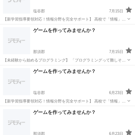
塩谷郡
7月15日
【新学習指導要領対応！情報分野を完全サポート】 高校で「情報」が
必修化されました。 プログラミングの基礎をしっかり身につけましょ
栃木
塩谷郡
プログラミング
思考力
ゲームを作ってみませんか？
う。 このような方におすすめ ・情報分野の勉強方法がわからない ・
学校の授業...
那須郡
7月15日
【未経験から始めるプログラミング】 「プログラミングって難しそ
う...」そんなイメージを払拭します！ 当塾が選ばれる理由 初心者向け
栃木
那須郡
プログラミング
未経験
ゲームを作ってみませんか？
の丁寧な指導 つまずきやすいポイントも詳しく解説 楽しいゲーム制
作...
塩谷郡
6月23日
【新学習指導要領対応！情報分野を完全サポート】 高校で「情報」が
必修化されました。 プログラミングの基礎をしっかり身につけましょ
栃木
塩谷郡
プログラミング
思考力
ゲームを作ってみませんか？
う。 このような方におすすめ ・情報分野の勉強方法がわからない ・
学校の授業...
那須郡
6月23日