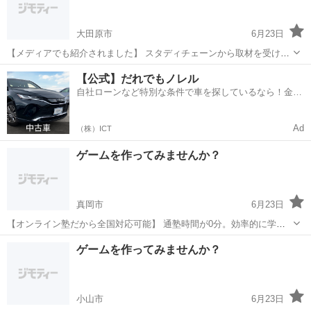
大田原市
6月23日
【メディアでも紹介されました】 スタディチェーンから取材を受け、
当塾の指導方針が紹介されました。 取材記事から 「現役エンジニアの
栃木
大田原市
プログラミング
小学生
【公式】だれでもノレル
知見を活かした 生徒中心の教育」として高く評価いただいています。
自社ローンなど特別な条件で車を探しているなら！金利
...
0%で車をご提供、ノレル独自与信システム。
Ad
（株）ICT
ゲームを作ってみませんか？
真岡市
6月23日
【オンライン塾だから全国対応可能】 通塾時間が0分。効率的に学べ
ます。 全国からの受講 インターネット環境があれば、 日本全国どこ
栃木
真岡市
プログラミング
柔軟性
ゲームを作ってみませんか？
からでも受講可能。 地方にお住まいの方も大歓迎です。 時間帯の柔
軟...
小山市
6月23日