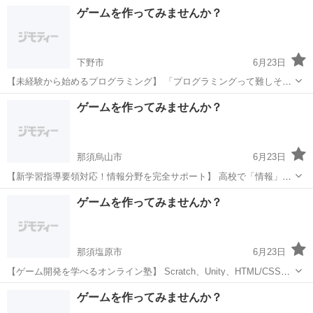
ど、様々なプログラミング言語が学べます。 こんなお悩みはありませ
栃木
芳賀郡
プログラミング
オンライン
ゲームを作ってみませんか？
んか？ 学校の情報分野の授業だけでは不安 プログラミング...
下野市
6月23日
【未経験から始めるプログラミング】 「プログラミングって難しそ
う...」そんなイメージを払拭します！ 当塾が選ばれる理由 初心者向け
栃木
下野市
プログラミング
未経験
ゲームを作ってみませんか？
の丁寧な指導 つまずきやすいポイントも詳しく解説 楽しいゲーム制
作...
那須烏山市
6月23日
【新学習指導要領対応！情報分野を完全サポート】 高校で「情報」が
必修化されました。 プログラミングの基礎をしっかり身につけましょ
栃木
那須烏山市
プログラミング
思考力
ゲームを作ってみませんか？
う。 このような方におすすめ ・情報分野の勉強方法がわからない ・
学校の授業...
那須塩原市
6月23日
【ゲーム開発を学べるオンライン塾】 Scratch、Unity、HTML/CSSな
ど、様々なプログラミング言語が学べます。 こんなお悩みはありませ
栃木
那須塩原市
プログラミング
オンライン
ゲームを作ってみませんか？
んか？ 学校の情報分野の授業だけでは不安 プログラミング...