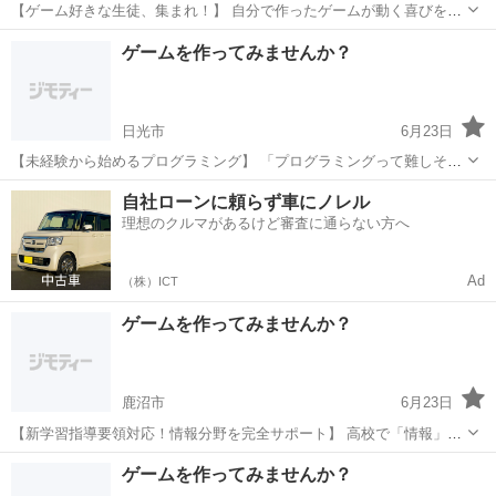
【ゲーム好きな生徒、集まれ！】 自分で作ったゲームが動く喜びを体
験しよう。 ゲーム制作コースの内容 Scratchという初心者向けプログ
栃木
小山市
プログラミング
表現力
ゲームを作ってみませんか？
ラミング言語を使って、 シューティングゲームやアクションゲームな
どを製...
日光市
6月23日
【未経験から始めるプログラミング】 「プログラミングって難しそ
う...」そんなイメージを払拭します！ 当塾が選ばれる理由 初心者向け
栃木
日光市
プログラミング
未経験
自社ローンに頼らず車にノレル
の丁寧な指導 つまずきやすいポイントも詳しく解説 楽しいゲーム制
理想のクルマがあるけど審査に通らない方へ
作...
Ad
（株）ICT
ゲームを作ってみませんか？
鹿沼市
6月23日
【新学習指導要領対応！情報分野を完全サポート】 高校で「情報」が
必修化されました。 プログラミングの基礎をしっかり身につけましょ
栃木
鹿沼市
プログラミング
思考力
ゲームを作ってみませんか？
う。 このような方におすすめ ・情報分野の勉強方法がわからない ・