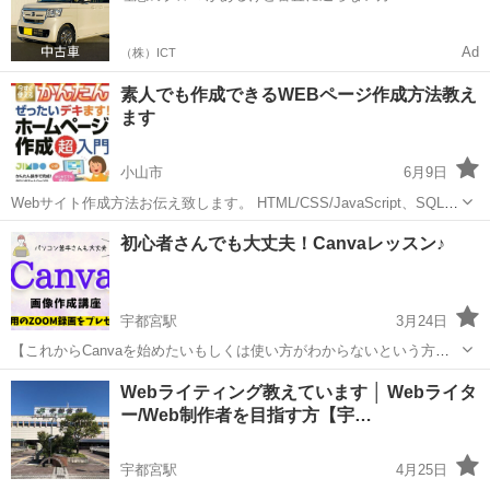
Ad
（株）ICT
素人でも作成できるWEBページ作成方法教え
ます
小山市
6月9日
Webサイト作成方法お伝え致します。 HTML/CSS/JavaScript、SQL,
Ruby on Railsを知らなくても作成できます！ 型に当て込む型のwebサ
栃木
小山市
ホームページ作成
WEB
初心者さんでも大丈夫！Canvaレッスン♪
イト作成になるため、 基本的なpc操作ができる方であれ...
宇都宮駅
3月24日
【これからCanvaを始めたいもしくは使い方がわからないという方向
け】 基本機能をレクチャーしつつ、画像やスライド、サムネイルなど
栃木
宇都宮市
宇都宮駅
その他
Canva
Webライティング教えています │ Webライタ
の作成を見ながら、ご自分でも何か一つ完成させるという半分実践型
ー/Web制作者を目指す方【宇…
の講座です。 🌟チラ...
宇都宮駅
4月25日