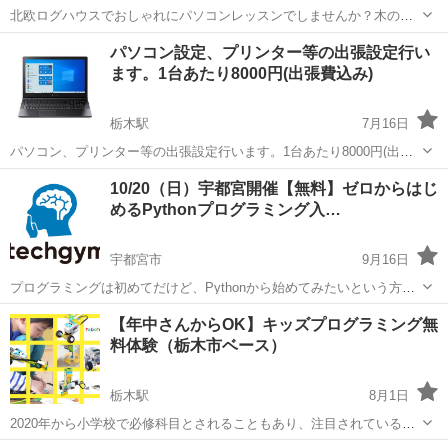
北欧ログハウスでおしゃれにパソコンレッスンでしませんか？木のぬ
くもりの癒しを感じながら集中力もアップ！マンツーマン専用スクー
栃木
下都賀郡
おもちゃのまち駅
Windows総合
パソコン設定、プリンター等の出張設定行い
ルですので、グループレッスンが苦手な方向け。ご希望の内容又は初
ます。1台あたり8000円(出張費込み)
ログハウス
心者でも丁寧にレッスン致します。マンツ...
栃木駅
7月16日
パソコン、プリンター等の出張設定行います。1台あたり8000円(出張
費込み)。 Windowsパソコンのセッティング、初期設定行います。イン
栃木
栃木市
栃木駅
パソコン
インストール
10/20（日）宇都宮開催【無料】ゼロからはじ
ターネットショッピングや量販店で購入したノートパソコンなど、設
めるPythonプログラミング入…
定わからない場合はぜ...
宇都宮市
9月16日
プログラミングは初めてだけど、Pythonから始めてみたいという方の
ために、無料のハンズオン開発講座をご用意いたしました。 当講座
栃木
宇都宮市
プログラミング
【年中さんからOK】キッズプログラミング無
は、東京を中心に全国ですでに2600名以上の参加者が参加している人
料体験（栃木市ベース）
気講座です。 http:...
栃木駅
8月1日
2020年から小学校で必修科目とされることもあり、注目されている
「ロボット・プログラミング教室」。 robotec（ロボテック）では、レ