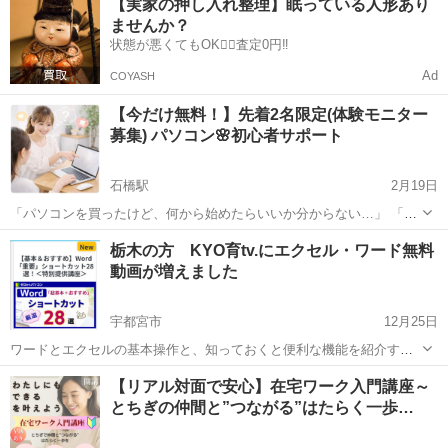
【実家の押し入れ整理】眠っている人形あり
ませんか？
状態が悪くてもOK🙆‍♀️査定0円‼️
Ad
COYASH
【今だけ無料！】先着2名限定(体験モニター
募集) パソコン🌸初心者サポート
石橋駅
2月19日
「パソコンを買ったけど、何から始めたらいいか分からない…」 「設
定や操作が不安…」 「誰かにゆっくり教えてほしい」 そんな初心者さ
栃木
河内郡
石橋駅
Windows総合
初心者
栃木の方 KYO育tv.にエクセル・ワード無料
ん向けに、やさしくサポートします😊 私自身もパソコンを使い始めた
動画が増えました
ばかりの経験がある...
宇都宮市
12月25日
ワードとエクセルの基本操作と、知っておくと便利な機能を紹介する
15動画を公開しました。 隙間時間を使って操作を習得しましょう。 視
栃木
宇都宮市
パソコン
センター
【リアル対面で安心】在宅ワーク入門講座～
聴にはKYO育tv.に登録すると無料で視聴できます。 登録はこちら
とちぎの仲間と”つながる”はたらく一歩…
⇒ https://...