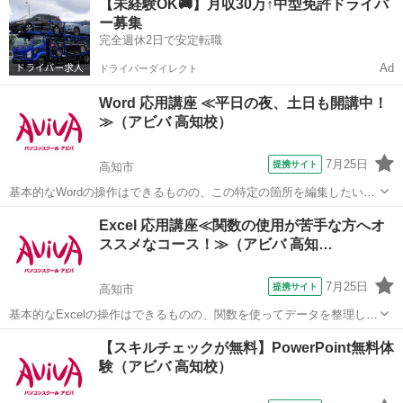
【未経験OK🚚】月収30万↑中型免許ドライバ
せ頂いた方限定でリーズナブルな受講料で学べる人気講座です！
ー募集
完全週休2日で安定転職
Ad
ドライバーダイレクト
Word 応用講座 ≪平日の夜、土日も開講中！
≫（アビバ 高知校）
7月25日
提携サイト
高知市
基本的なWordの操作はできるものの、この特定の箇所を編集したい
等、より見栄え良く、効率良く文書作成する方法を学ぶ講座です。長
高知
高知市
ワード
Excel 応用講座≪関数の使用が苦手な方へオ
く使うソフトだからこそ、効率良い編集方法はとても重要です。 ■学
ススメなコース！≫（アビバ 高知…
習内容■ ページ/書式設定(応...
7月25日
提携サイト
高知市
基本的なExcelの操作はできるものの、関数を使ってデータを整理した
り、見栄えや使いやすさなどの編集方法を学びたい方にオススメの講
高知
高知市
エクセル
【スキルチェックが無料】PowerPoint無料体
座です。 ■学習内容■ 応用的な関数（論理関数、情報関数、財務関
験（アビバ 高知校）
数、文字列操作関数、日付/...