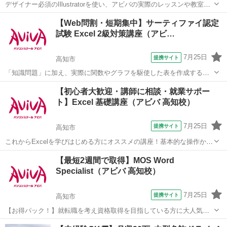
デザイナー必須のIllustratorを使い、アビバの実際のレッスンや教室の
雰囲気を無料で体験♪ ペンツール（ベジェ曲線）でのイラスト作成か
高知
高知市
Illustrator
【Web問割・短期集中】サーティファイ認定
ら、Illustratorだからできるタイトルデコレーション術など、あなたに
試験 Excel 2級対策講座（アビ…
合ったメ...
7月25日
提携サイト
高知市
「知識問題」に加え、実際に関数やグラフを駆使した表を作成する
「実技問題」を解くことで、実践的な能力を証明できる資格制度の、2
高知
高知市
エクセル
【初心者大歓迎・講師に相談・就業サポー
級対策講座です。
ト】Excel 基礎講座（アビバ 高知校）
7月25日
提携サイト
高知市
これからExcelを学びはじめる方にオススメの講座！基本的な操作から
関数やグラフ作成など、表計算ソフトであるExcelの醍醐味を学ぶ事が
高知
高知市
エクセル
【最短2週間で取得】MOS Word
できる講座です。 ■学習内容■ 基本操作・印刷・ページ設定・書式設
Specialist（アビバ 高知校）
定・効率の良いデー...
7月25日
提携サイト
高知市
【お得パック！】就転職を考え資格取得を目指している方に大人気の
MOS Wordを短期集中で目指す検定対策の講座です。新規お問い合わ
高知
高知市
ワード