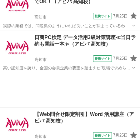
でOK！（アビバ 高知校）
ための「ナレッ...
7月25日
提携サイト
高知市
実際の業務では、問題集のようにやれば良いことが決まっているわけ
ではありません。 この講座では【よくある上司の指示】からスタート
高知
高知市
エクセル
日商PC検定 データ活用3級対策講座≪当日予
します。意図を汲み取り、Excelを"使える"人になるための講座です。
約も電話一本≫（アビバ 高知校）
■学習内容■ 業務に直...
7月25日
提携サイト
高知市
高い認知度を誇り、全国の会員企業の要望を踏まえた“現場で求められ
ているスキル”、つまり実務を強く想定したスキルが身につく「日商PC
高知
高知市
エクセル
検定 データ活用3級」の取得に向けた学習を行います。
【Web問合せ限定割引】Word 活用講座（ア
ビバ 高知校）
7月25日
提携サイト
高知市