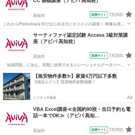
CC 基礎講座（アビバ 高知校）
を行い、Excelの機能をさ...
7月25日
提携サイト
高知市
これからPhotoshopを学びはじめる方にオススメの講座！ 映像を視聴
しながら操作を行い、操作の基本からPhotohopの醍醐味である画像合
高知
高知市
Photoshop
サーティファイ認定試験 Access 3級対策講
成や画像加工のスキルまで学習していきます。 実際の制作時に活かし
座（アビバ 高知校）
やすいよう、「何...
7月25日
提携サイト
高知市
「知識問題」に加え、実際に使用できるリレーショナルデータベース
を作成する「実技問題」を解くことで、実践的な能力を証明できる資
高知
高知市
アクセス
【格安物件多数✨】家賃4万円以下多数
格制度の、3級対策講座です。
【保証人ナシ】賃貸物件多数掲載！
Ad
ニフティ不動産
VBA Excel講座≪全国約90校・当日予約も電
話一本でOK≫（アビバ 高知…
7月25日
提携サイト
高知市