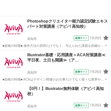
Photoshopクリエイター能力認定試験エキス
パート対策講座（アビバ 高知校）
7月25日
提携サイト
高知市
■資格の特徴■ 操作方法の習得だけでなく、与えられた課題を的確かつ
スムーズに行う力が試されることが特長です。実践的なスキルを身に
高知
高知市
Photoshop
Illustrator基礎・応用講座＋ACA対策講座≪
つけることができるため、多くの方が受験されています。 ■講座の特
平日夜、土日も開講≫（ア…
徴■ Photoshopクリ...
7月25日
提携サイト
高知市
■資格の特徴■ ACAはデザイン関連のお仕事だけでなく様々な業界や企
業で活用できるスキル証明になるため、 取得すると活躍の幅が広がり
高知
高知市
ホームページ作成
【0円！】Illustrator無料体験（アビバ 高知
ます。 ■講座の特徴■ 初学者の方でも安心して学習を始められ、ステ
校）
ップアップしながらスキル...
7月25日
提携サイト
高知市