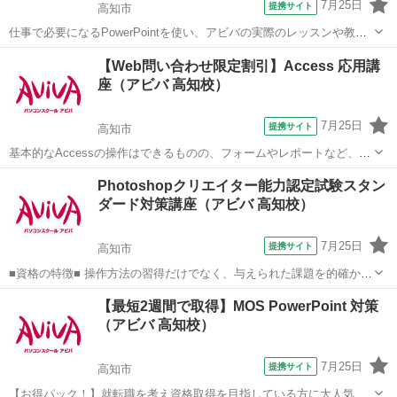
7月25日
提携サイト
高知市
仕事で必要になるPowerPointを使い、アビバの実際のレッスンや教室
の雰囲気を無料で体験♪ 説得力のある、わかりやすく見せるための
高知
高知市
パワーポイント
【Web問い合わせ限定割引】Access 応用講
「表」や「グラフ」、複数のデータをまとめて見せる「複合グラフ」
座（アビバ 高知校）
など、あなたに合ったメニュー...
7月25日
提携サイト
高知市
基本的なAccessの操作はできるものの、フォームやレポートなど、よ
り高度なデータベース作成を学びたい方にオススメの講座です。 ■学
高知
高知市
アクセス
Photoshopクリエイター能力認定試験スタン
習内容■ メインフォームとサブフォーム・順位のレポート・複数列の
ダード対策講座（アビバ 高知校）
レポート・マクロ・リレー...
7月25日
提携サイト
高知市
■資格の特徴■ 操作方法の習得だけでなく、与えられた課題を的確かつ
スムーズに行う力が試されることが特長です。実践的なスキルを身に
高知
高知市
Webデザイナー
【最短2週間で取得】MOS PowerPoint 対策
つけることができるため、多くの方が受験されています。 ■講座の特
（アビバ 高知校）
徴■ Photoshopクリエ...
7月25日
提携サイト
高知市
【お得パック！】就転職を考え資格取得を目指している方に大人気の