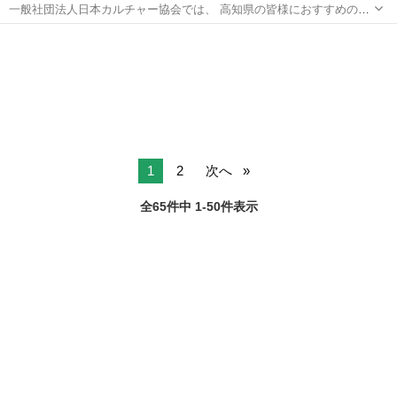
一般社団法人日本カルチャー協会では、 高知県の皆様におすすめの講
座の開催をしております。 その他、下記の様々な募集も行っておりま
高知
高知市
その他
オンライン
す。 下記のURLをクリックすると、日程などの詳細情報を見ることが
でき、 24時間ご予約...
1
2
次へ
全65件中 1-50件表示