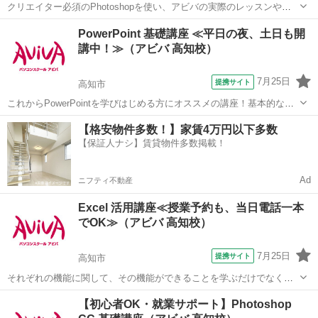
クリエイター必須のPhotoshopを使い、アビバの実際のレッスンや教
室の雰囲気を無料で体験♪ 暗めの失敗写真に補正をかけて元通りにし
高知
高知市
その他
PowerPoint 基礎講座 ≪平日の夜、土日も開
たり、複数写真を組み合わせ合成写真を作る体験など、あなたに合っ
講中！≫（アビバ 高知校）
たメニューで体験していただけます！
7月25日
提携サイト
高知市
これからPowerPointを学びはじめる方にオススメの講座！基本的な操
作からアニメーションなど、プレゼンテーションソフトである
高知
高知市
パワーポイント
【格安物件多数！】家賃4万円以下多数
PowerPointの醍醐味を学ぶ事ができる講座です。 ■学習内容■ 基本操
【保証人ナシ】賃貸物件多数掲載！
作・テーマの設定...
Ad
ニフティ不動産
Excel 活用講座≪授業予約も、当日電話一本
でOK≫（アビバ 高知校）
7月25日
提携サイト
高知市
それぞれの機能に関して、その機能ができることを学ぶだけでなく、
実際に業務に活かす方法を実例をもって学ぶことができる講座です。
高知
高知市
エクセル
【初心者OK・就業サポート】Photoshop
■学習内容■ 各回のテーマに沿ってデータの集計や計算・レポート作成