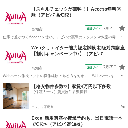
【スキルチェックが無料！】Access無料体
験（アビバ 高知校）
7月25日
提携サイト
高知市
仕事で差がつくAccessを使い、アビバの実際のレッスンや教室の雰囲
気を無料で体験♪ 商品・売上管理・顧客情報管理といった大量データ
高知
高知市
アクセス
Webクリエイター能力認定試験 初級対策講座
を扱う方をはじめ、マーケティング・経営分析を行う方など、あなた
【割引キャンペーン中♪】（アビバ …
に合ったメニューで体験していた...
7月25日
提携サイト
高知市
Webページ作成ソフトの操作経験のある方を対象に、Webページを作
成する際に重要な、HTML4.01とCSSコードの記述スキルの初級レベル
高知
高知市
ホームページ作成
【格安物件多数✨】家賃4万円以下多数
を学びます。Webクリエイター能力認定試験初級の取得が目指せま
【保証人ナシ】賃貸物件多数掲載！
す。 ■学習内容■ ...
Ad
ニフティ不動産
Excel 活用講座≪授業予約も、当日電話一本
でOK≫（アビバ 高知校）