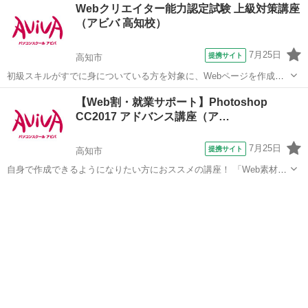
高知
高知市
パワーポイント
Webクリエイター能力認定試験 上級対策講座
で、実践的な能力を証明できる資格制度の、上級対策講座です。
（アビバ 高知校）
7月25日
提携サイト
高知市
初級スキルがすでに身についている方を対象に、Webページを作成す
る際に重要なHTML4.01とCSSコードの記述スキルの上級レベルのみを
高知
高知市
Webデザイナー
【Web割・就業サポート】Photoshop
学びます。Webクリエイター能力認定試験上級の取得が目指せます。
CC2017 アドバンス講座（ア…
■学習内容■ CS...
7月25日
提携サイト
高知市
自身で作成できるようになりたい方におススメの講座！ 「Web素材」
や「印刷物」など、テーマに合わせた制作物作成のノウハウを学習し
高知
高知市
Photoshop
ます。 アイコン画像やポストカードなど、実際に制作機会の多い成果
物をピックアップしているため、 ...