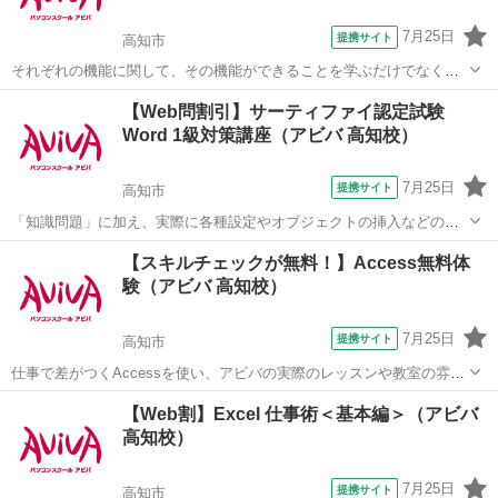
7月25日
提携サイト
高知市
それぞれの機能に関して、その機能ができることを学ぶだけでなく、
実際に業務に活かす方法を実例をもって学ぶことができる講座です。
高知
高知市
エクセル
【Web問割引】サーティファイ認定試験
■学習内容■ 各回のテーマに沿ってデータの集計や計算・レポート作成
Word 1級対策講座（アビバ 高知校）
を行い、Excelの機能をさ...
7月25日
提携サイト
高知市
「知識問題」に加え、実際に各種設定やオブジェクトの挿入などの機
能を駆使した文書を作成する「実技問題」を解くことで、実践的な能
高知
高知市
ワード
【スキルチェックが無料！】Access無料体
力を証明できる資格制度の、1級対策講座です。
験（アビバ 高知校）
7月25日
提携サイト
高知市
仕事で差がつくAccessを使い、アビバの実際のレッスンや教室の雰囲
気を無料で体験♪ 商品・売上管理・顧客情報管理といった大量データ
高知
高知市
アクセス
【Web割】Excel 仕事術＜基本編＞（アビバ
を扱う方をはじめ、マーケティング・経営分析を行う方など、あなた
高知校）
に合ったメニューで体験していた...
7月25日
提携サイト
高知市