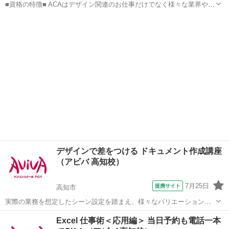
■資格の特徴■ ACAはデザイン関連のお仕事だけでなく様々な業界や企
業で活用できるスキル証明になるため、 取得すると活躍の幅が広がり
高知
高知市
その他
ます。 ■講座の特徴■ 初学者の方でも安心して学習を始められ、ステ
ップアップしながらスキル...
デザインで差をつける ドキュメント作成講座
（アビバ 高知校）
7月25日
提携サイト
高知市
実際の業務を想定したシーン設定を踏まえ、様々なバリエーションの
ドキュメントを作成していく過程で、Photoshop／Illustrator の機能や
高知
高知市
Webデザイナー
Excel 仕事術＜応用編＞ 当日予約も電話一本
活用方法を学習します。また、見栄えのよいドキュメントを作成する