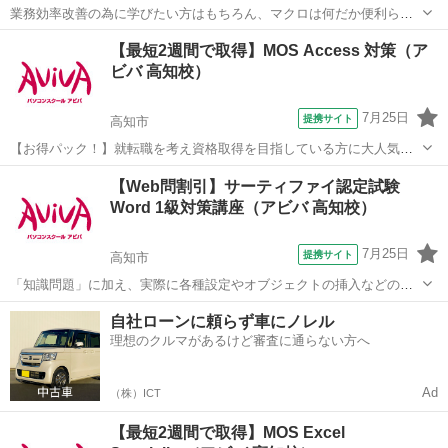
業務効率改善の為に学びたい方はもちろん、マクロは何だか便利らし
い。と噂を聞いて気になっている方にもオススメ！基礎から学ぶから
高知
高知市
エクセル
【最短2週間で取得】MOS Access 対策（ア
VBA初心者の方でも安心の講座です。 ■学習内容■ プロパティ・変数
ビバ 高知校）
の利用・シートの操作・ブック...
7月25日
提携サイト
高知市
【お得パック！】就転職を考え資格取得を目指している方に大人気の
MOS Accessを短期集中で目指す検定対策の講座です。新規お問い合
高知
高知市
アクセス
【Web問割引】サーティファイ認定試験
わせ頂いた方限定でリーズナブルな受講料で学べる人気講座です！
Word 1級対策講座（アビバ 高知校）
7月25日
提携サイト
高知市
「知識問題」に加え、実際に各種設定やオブジェクトの挿入などの機
能を駆使した文書を作成する「実技問題」を解くことで、実践的な能
高知
高知市
ワード
自社ローンに頼らず車にノレル
力を証明できる資格制度の、1級対策講座です。
理想のクルマがあるけど審査に通らない方へ
Ad
（株）ICT
【最短2週間で取得】MOS Excel