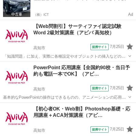
マをご利用いただけるサービスがあります！
Ad
（株）ICT
【Web問割引】サーティファイ認定試験
Word 2級対策講座（アビバ 高知校）
7月25日
提携サイト
高知市
「知識問題」に加え、実際に各種設定やオブジェクトの挿入などの機
能を駆使した文書を作成する「実技問題」を解くことで、実践的な能
高知
高知市
ワード
PowerPoint 応用講座【全国約90校・当日予
力を証明できる資格制度の、2級対策講座です。
約も電話一本でOK】（アビ…
7月25日
提携サイト
高知市
基本的なPowerPointの操作はできるものの、アニメーションの応用や
ビデオの挿入など、より見栄えのよいプレゼン資料作成を学びたい方
高知
高知市
パワーポイント
【初心者OK・Web割】Photoshop基礎・応
にオススメの講座です。 ■学習内容■ オリジナルレイアウト作成・図
用講座＋ACA対策講座（アビ…
形/SmartArt...
7月25日
提携サイト
高知市