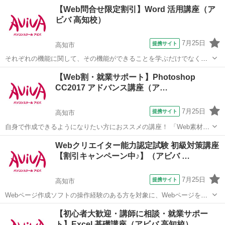
ビデオの挿入など、より見栄えのよいプレゼン資料作成を学びたい方
高知
高知市
パワーポイント
【Web問合せ限定割引】Word 活用講座（ア
にオススメの講座です。 ■学習内容■ オリジナルレイアウト作成・図
ビバ 高知校）
形/SmartArt...
7月25日
提携サイト
高知市
それぞれの機能に関して、その機能ができることを学ぶだけでなく、
実際に業務に活かす方法を実例をもって学ぶことができる講座です。
高知
高知市
ワード
【Web割・就業サポート】Photoshop
■学習内容■ パンフレットやチラシ等のデザイン性の高い文書を集中的
CC2017 アドバンス講座（ア…
に作成し、Wordの機能をさ...
7月25日
提携サイト
高知市
自身で作成できるようになりたい方におススメの講座！ 「Web素材」
や「印刷物」など、テーマに合わせた制作物作成のノウハウを学習し
高知
高知市
Photoshop
Webクリエイター能力認定試験 初級対策講座
ます。 アイコン画像やポストカードなど、実際に制作機会の多い成果
【割引キャンペーン中♪】（アビバ …
物をピックアップしているため、 ...
7月25日
提携サイト
高知市
Webページ作成ソフトの操作経験のある方を対象に、Webページを作
成する際に重要な、HTML4.01とCSSコードの記述スキルの初級レベル
高知
高知市
ホームページ作成
【初心者大歓迎・講師に相談・就業サポー
を学びます。Webクリエイター能力認定試験初級の取得が目指せま
ト】Excel 基礎講座（アビバ 高知校）