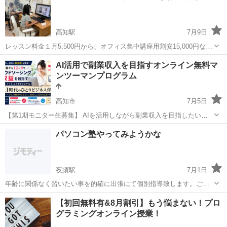
たメニューで体験していただけます！
高知駅
7月9日
レッスン料金１月5,500円から、オフィス集中講座用割安15,000円な
ど。 電話☎️088-879-6695 HP: https://pcclub-
高知
高知市
高知駅
パソコン
初心者
AI活用で副業収入を目指すオンライン無料マ
runrun.com/__HPB_Recycled/index.html
ンツーマンプログラム
高知市
7月5日
【第1期モニター生募集】 AIを活用しながら副業収入を目指したい方
を募集しています。 副業を始めたい方で、 「何から始めればいいかわ
高知
高知市
Webデザイナー
WEB
パソコン塾やってみようかな
からない」 「AIを使って収入を増やしたい」 「クラウドワークスに登
録したけど案件...
夜須駅
7月1日
年齢に関係なく習いたい事を的確に出張にて個別指導致します。ご年
配の方が近所で困ってよく相談を受ける経験から 当面の間、月、水、
高知
香南市
夜須駅
Windows総合
近所
【初回無料有&8月割引】もう悩まない！プロ
日曜日にそれぞれ最大２時間までの対応です。（１時間なら２人、２
グラミングオンライン授業！
時間なら１人） 家に来てもらう...