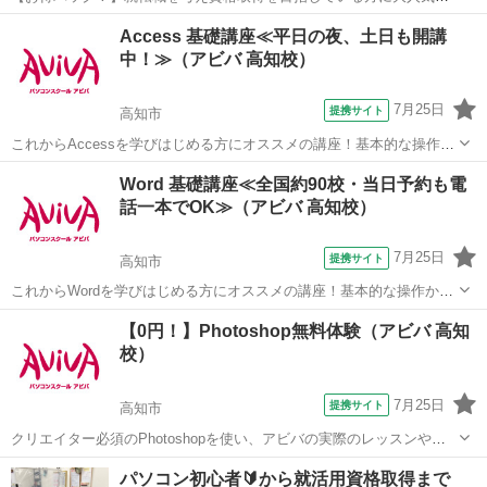
MOS PowerPointを短期集中で目指す検定対策の講座です。新規お問い
高知
高知市
パワーポイント
Access 基礎講座≪平日の夜、土日も開講
合わせ頂いた方限定でリーズナブルな受講料で学べる人気講座です！
中！≫（アビバ 高知校）
7月25日
提携サイト
高知市
これからAccessを学びはじめる方にオススメの講座！基本的な操作か
らリレーションシップなど、データベース管理ソフトであるAccessの
高知
高知市
アクセス
Word 基礎講座≪全国約90校・当日予約も電
醍醐味を学ぶ事ができる講座です。 ■学習内容■ 基本操作・テーブ
話一本でOK≫（アビバ 高知校）
ル・クエリ・フォーム...
7月25日
提携サイト
高知市
これからWordを学びはじめる方にオススメの講座！基本的な操作から
ビジネス文書作成、印刷方法の設定など文書作成ソフトであるWordの
高知
高知市
ワード
【0円！】Photoshop無料体験（アビバ 高知
醍醐味を学ぶ事ができる講座です。 ■学習内容■ 基本操作・文章の入
校）
力・ページ構成・基本的...
7月25日
提携サイト
高知市
クリエイター必須のPhotoshopを使い、アビバの実際のレッスンや教
室の雰囲気を無料で体験♪ 暗めの失敗写真に補正をかけて元通りにし
高知
高知市
その他
パソコン初心者🔰から就活用資格取得まで
たり、複数写真を組み合わせ合成写真を作る体験など、あなたに合っ