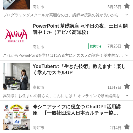
高知市
5月25日
プログラミングスクールが高額なのは、講師や授業の質が良いからだ
と思っていませんか？ 違いますよ。 教室の場所代と広告費がかかって
高知
高知市
プログラミング
近所
PowerPoint 基礎講座 ≪平日の夜、土日も開
いるから高額なだけです。 実務経験のない講師が教えているスクール
講中！≫（アビバ 高知校）
もあります。 と...
7月25日
提携サイト
高知市
これからPowerPointを学びはじめる方にオススメの講座！基本的な操
作からアニメーションなど、プレゼンテーションソフトである
高知
高知市
パワーポイント
YouTuberの「生きた技術」教えます！楽し
PowerPointの醍醐味を学ぶ事ができる講座です。 ■学習内容■ 基本操
く学んでスキルUP
作・テーマの設定...
高知市
11月7日
高知県にお住まいの皆さん、こんにちは！ オンラインで動画編集を教
えている「Agaki（アガキ）」です。 「趣味で動画を作っているけ
高知
高知市
パソコン
◆シニアライフに役立つ ChatGPT活用講
ど、もっと上手くなりたい」 「お子さんやペットの動画を、カッコよ
座 【一般社団法人日本カルチャー協…
く編集し...
高知市
2月4日