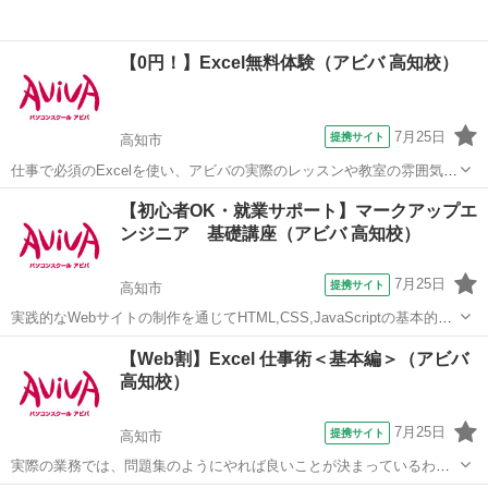
【0円！】Excel無料体験（アビバ 高知校）
7月25日
提携サイト
高知市
仕事で必須のExcelを使い、アビバの実際のレッスンや教室の雰囲気を
無料で体験♪ グラフ作成やデータ集計や分析など、知っていると便利
高知
高知市
エクセル
【初心者OK・就業サポート】マークアップエ
な機能やちょっとしたラク技など、あなたに合ったメニューを体験し
ンジニア 基礎講座（アビバ 高知校）
ていただけます！
7月25日
提携サイト
高知市
実践的なWebサイトの制作を通じてHTML,CSS,JavaScriptの基本的な
コーティングスキルを学習します。 現在受講生の多くは、学習当初未
高知
高知市
ホームページ作成
【Web割】Excel 仕事術＜基本編＞（アビバ
経験でしたが、日々お仕事でも対応できる程スキルアップしていま
高知校）
す。 楽しく学び...
7月25日
提携サイト
高知市
実際の業務では、問題集のようにやれば良いことが決まっているわけ
ではありません。この講座では【よくある上司の指示】からスタート