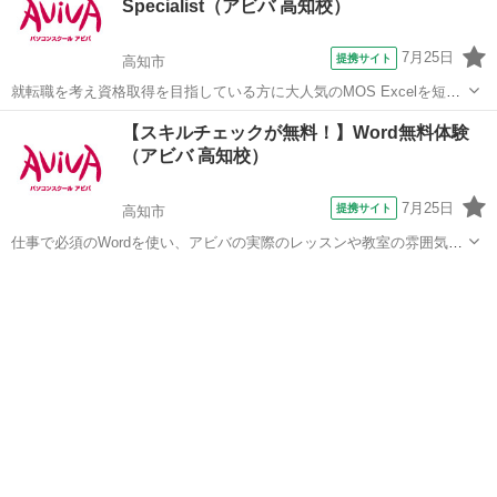
Specialist（アビバ 高知校）
7月25日
提携サイト
高知市
就転職を考え資格取得を目指している方に大人気のMOS Excelを短期
集中で目指す検定対策の講座です。新規お問い合わせ頂いた方限定で
高知
高知市
エクセル
【スキルチェックが無料！】Word無料体験
リーズナブルな受講料で学べる人気講座です！
（アビバ 高知校）
7月25日
提携サイト
高知市
仕事で必須のWordを使い、アビバの実際のレッスンや教室の雰囲気を
無料で体験♪ ビジネス文書作成には欠かせない「作成・表の加工」テ
高知
高知市
ワード
クニックや、意外と知らない、文書を整える便利機能「タブ」「イン
デント」、簡単に配色変更できる「...