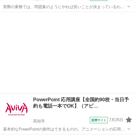
実際の業務では、問題集のようにやれば良いことが決まっているわけ
ではありません。この講座では【よくある上司の指示】からスタート
高知
高知市
エクセル
します。上司意図を汲み取るケーススタディを通じ、仕事の型を身に
つけます。Excelを"使える"人にな...
PowerPoint 応用講座【全国約90校・当日予
約も電話一本でOK】（アビ…
7月25日
提携サイト
高知市
基本的なPowerPointの操作はできるものの、アニメーションの応用や