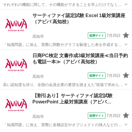
それぞれの機能に関して、その機能ができることを学ぶだけでなく、
実際に業務に活かす方法を実例をもって学ぶことができる講座です。
高知
高知市
ワード
サーティファイ認定試験 Excel 1級対策講座
■学習内容■ パンフレットやチラシ等のデザイン性の高い文書を集中的
（アビバ 高知校）
に作成し、Wordの機能をさ...
7月25日
提携サイト
高知市
「知識問題」に加え、実際に関数やグラフを駆使した表を作成する
「実技問題」を解くことで、実践的な能力を証明できる資格制度の、1
高知
高知市
エクセル
日商PC検定 文書作成3級対策講座≪当日予約
級対策講座です。 アビバのパソコン講座は全て、受講内容・ソフト・
も電話一本≫（アビバ 高知校）
学習の進め方などが自由に選び、組み...
7月25日
提携サイト
高知市
高い認知度を誇り、全国の会員企業の要望を踏まえた“現場で求められ
ているスキル”、つまり実務を強く想定したスキルが身につく「日商PC
高知
高知市
ワード
【割引あり】サーティファイ認定試験
検定 文書作成3級」の取得に向けた学習を行います。
PowerPoint 上級対策講座（アビバ…
7月25日
提携サイト
高知市
「知識問題」に加え、実際に各種設定やオブジェクトの挿入などの機
能を駆使したプレゼンテーションを作成する「実技問題」を解くこと