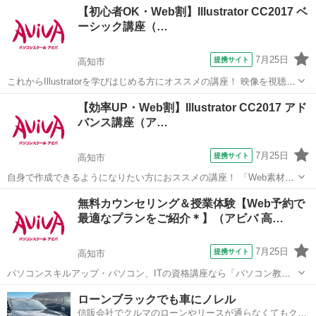
高知
高知市
エクセル
【初心者OK・Web割】Illustrator CC2017 ベ
します。上司意図を汲み取るケーススタディを通じ、仕事の型を身に
ーシック講座（…
つけます。Excelを"使える"人にな...
7月25日
提携サイト
高知市
これからIllustratorを学びはじめる方にオススメの講座！ 映像を視聴し
ながら操作を行い、操作の基本からIllustratorの醍醐味である図形やイ
高知
高知市
Illustrator
【効率UP・Web割】Illustrator CC2017 アド
ラストの描画、レイアウトの際に必用なスキルを学習していきます。
バンス講座（ア…
実際...
7月25日
提携サイト
高知市
自身で作成できるようになりたい方におススメの講座！ 「Web素材」
や「印刷物」など、テーマに合わせた制作物作成のノウハウを学習し
高知
高知市
Illustrator
無料カウンセリング＆授業体験【Web予約で
ます。 バナー画像やリーフレットなど、実際に制作機会の多い成果物
最適なプランをご紹介＊】（アビバ 高…
をピックアップしているため、 「...
7月25日
提携サイト
高知市
パソコンスキルアップ・パソコン、ITの資格講座なら「パソコン教室
アビバ」。 全国直営100校以上で通学に便利！ ただいま、パソコン教
高知
高知市
エクセル
ローンブラックでも車にノレル
室アビバでは、全国の教室で説明会・無料体験授業を実施中です。 個
信販会社でクルマのローンやリースが通らなくてもクル
別カウンセリングと少人数個別...