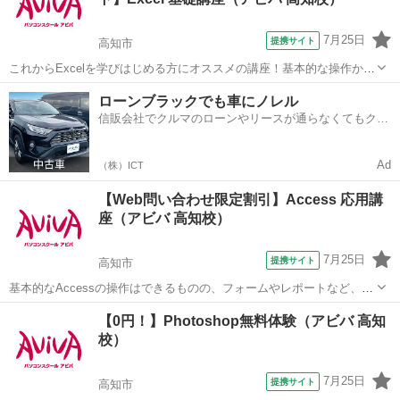
す。 ■学習内容■ ...
7月25日
提携サイト
高知市
これからExcelを学びはじめる方にオススメの講座！基本的な操作から
関数やグラフ作成など、表計算ソフトであるExcelの醍醐味を学ぶ事が
高知
高知市
エクセル
ローンブラックでも車にノレル
できる講座です。 ■学習内容■ 基本操作・印刷・ページ設定・書式設
信販会社でクルマのローンやリースが通らなくてもクル
定・効率の良いデー...
マをご利用いただけるサービスがあります！
Ad
（株）ICT
【Web問い合わせ限定割引】Access 応用講
座（アビバ 高知校）
7月25日
提携サイト
高知市
基本的なAccessの操作はできるものの、フォームやレポートなど、よ
り高度なデータベース作成を学びたい方にオススメの講座です。 ■学
高知
高知市
アクセス
【0円！】Photoshop無料体験（アビバ 高知
習内容■ メインフォームとサブフォーム・順位のレポート・複数列の
校）
レポート・マクロ・リレー...
7月25日
提携サイト
高知市