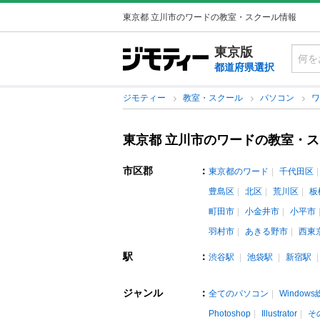
東京都 立川市のワードの教室・スクール情報
東京版
都道府県選択
ジモティー
教室・スクール
パソコン
東京都 立川市のワードの教室・
市区郡
：
東京都のワード
千代田区
豊島区
北区
荒川区
板
町田市
小金井市
小平市
羽村市
あきる野市
西東
駅
：
渋谷駅
池袋駅
新宿駅
ジャンル
：
全てのパソコン
Window
Photoshop
Illustrator
そ