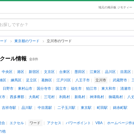
地元の掲示板 ジモティー
ワード
東京都のワード
立川市のワード
スクール情報
全8件
中央区
港区
新宿区
文京区
台東区
墨田区
江東区
品川区
目黒区
橋区
練馬区
足立区
葛飾区
江戸川区
八王子市
立川市
武蔵野市
日野市
東村山市
国分寺市
国立市
福生市
狛江市
東大和市
清瀬市
京市
西多摩郡
大島町
三宅村
利島村
新島村
神津島村
御蔵島村
八
吉祥寺駅
品川駅
中目黒駅
二子玉川駅
東京駅
町田駅
錦糸町駅
s総合
エクセル
ワード
アクセス
パワーポイント
VBA
ホームページ作
の他