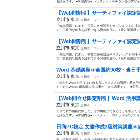
る講座です。 ■学習内容■ パンフレットやチラシ等のデザイ
【Web問割引】サーティファイ認定試験 
立川市
東京
立川市
ワード
「知識問題」に加え、実際に各種設定やオブジェクトの挿
で、実践的な能力を証明できる資格制度の、1級対策講座で
【Web問割引】サーティファイ認定試験 
立川市
東京
立川市
ワード
「知識問題」に加え、実際に各種設定やオブジェクトの挿
で、実践的な能力を証明できる資格制度の、2級対策講座で
Word 基礎講座≪全国約90校・当日予
立川市
東京
立川市
ワード
これからWordを学びはじめる方にオススメの講座！基本
トであるWordの醍醐味を学ぶ事ができる講座です。 ■学習
【Web問合せ限定割引】Word 活用
立川市
東京
立川市
ワード
それぞれの機能に関して、その機能ができることを学ぶだ
る講座です。 ■学習内容■ パンフレットやチラシ等のデザイ
日商PC検定 文書作成3級対策講座≪
立川市
東京
立川市
ワード
高い認知度を誇り、全国の会員企業の要望を踏まえた“現場