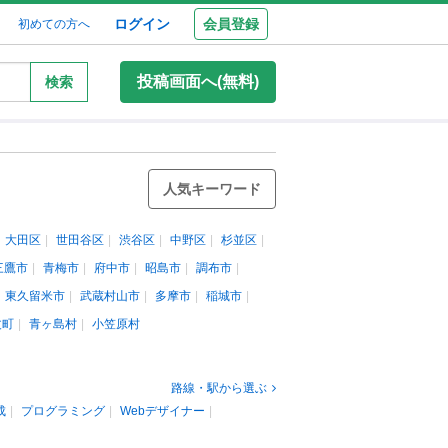
ログイン
会員登録
初めての方へ
投稿画面へ(無料)
検索
人気キーワード
大田区
世田谷区
渋谷区
中野区
杉並区
三鷹市
青梅市
府中市
昭島市
調布市
東久留米市
武蔵村山市
多摩市
稲城市
丈町
青ヶ島村
小笠原村
路線・駅から選ぶ
成
プログラミング
Webデザイナー