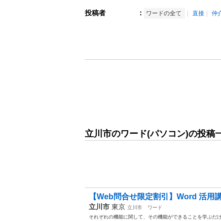
投稿者
：
ワードの全て
直接
仲
立川市のワード(パソコン)の投稿
【Web問合せ限定割引】Word 活用
立川市
東京
立川市
ワード
それぞれの機能に関して、その機能ができることを学ぶだ