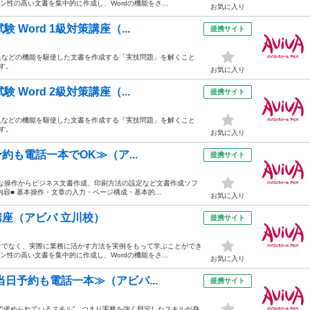
ン性の高い文書を集中的に作成し、Wordの機能をさ...
お気に入り
Word 1級対策講座（...
提携サイト
入などの機能を駆使した文書を作成する「実技問題」を解くこと
す。
お気に入り
Word 2級対策講座（...
提携サイト
入などの機能を駆使した文書を作成する「実技問題」を解くこと
す。
お気に入り
約も電話一本でOK≫（ア...
提携サイト
的な操作からビジネス文書作成、印刷方法の設定など文書作成ソフ
内容■ 基本操作・文章の入力・ページ構成・基本的...
お気に入り
講座（アビバ 立川校）
提携サイト
けでなく、実際に業務に活かす方法を実例をもって学ぶことができ
ン性の高い文書を集中的に作成し、Wordの機能をさ...
お気に入り
当日予約も電話一本≫（アビバ...
提携サイト
で求められているスキル”、つまり実務を強く想定したスキルが身