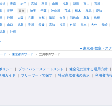
海道
青森
岩手
宮城
秋田
山形
福島
新潟
富山
石川
梨
長野
東京
埼玉
千葉
神奈川
茨城
栃木
群馬
愛知
重
静岡
大阪
兵庫
京都
滋賀
奈良
和歌山
鳥取
島根
島
山口
徳島
香川
愛媛
高知
福岡
佐賀
熊本
大分
長崎
児島
沖縄
へ
東京都 教室・スク
ワード
東京都のワード
立川市のワード
ポリシー
プライバシーステートメント
健全化に資する運用方針
利用ガイド
フリーワードで探す
特定商取引法の表示
利用者情