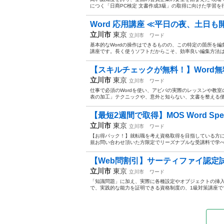
につく「日商PC検定 文書作成3級」の取得に向けた学習を
Word 応用講座 ≪平日の夜、土日
立川市
東京
立川市
ワード
基本的なWordの操作はできるものの、この特定の箇所を
講座です。長く使うソフトだからこそ、効率良い編集方法はとて
【スキルチェックが無料！】Word無
立川市
東京
立川市
ワード
仕事で必須のWordを使い、アビバの実際のレッスンや教室
表の加工」テクニックや、意外と知らない、文書を整える便
【最短2週間で取得】MOS Word Specia
立川市
東京
立川市
ワード
【お得パック！】就転職を考え資格取得を目指している方に大
規お問い合わせ頂いた方限定でリーズナブルな受講料で学
【Web問割引】サーティファイ認定試験 
立川市
東京
立川市
ワード
「知識問題」に加え、実際に各種設定やオブジェクトの挿
で、実践的な能力を証明できる資格制度の、1級対策講座で