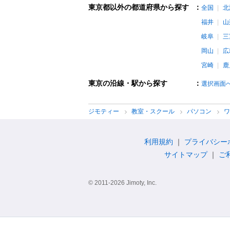
東京都以外の都道府県から探す
：
全国
北
福井
山
岐阜
三
岡山
広
宮崎
鹿
東京の沿線・駅から探す
：
選択画面
ジモティー
教室・スクール
パソコン
利用規約
プライバシー
サイトマップ
ご
© 2011-2026 Jimoty, Inc.