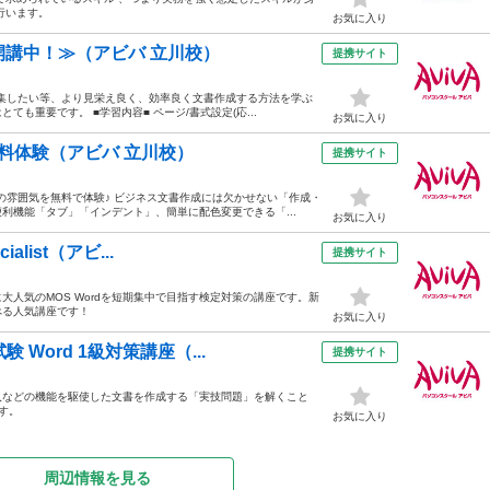
行います。
お気に入り
も開講中！≫（アビバ 立川校）
提携サイト
編集したい等、より見栄え良く、効率良く文書作成する方法を学ぶ
も重要です。 ■学習内容■ ページ/書式設定(応...
お気に入り
料体験（アビバ 立川校）
提携サイト
の雰囲気を無料で体験♪ ビジネス文書作成には欠かせない「作成・
利機能「タブ」「インデント」、簡単に配色変更できる「...
お気に入り
list（アビ...
提携サイト
人気のMOS Wordを短期集中で目指す検定対策の講座です。新
べる人気講座です！
お気に入り
Word 1級対策講座（...
提携サイト
入などの機能を駆使した文書を作成する「実技問題」を解くこと
す。
お気に入り
周辺情報を見る