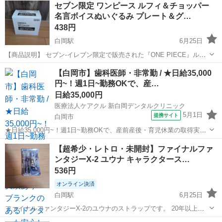
セブン限定 ワンピース ルフィ＆チョッパー
名言ボイスぬいぐるみ プレート＆グ…
438円
白岡駅
6月25日
【商品説明】 セブン-イレブン限定で販売された『ONE PIECE』ルフ
ィ＆チョッパーの名言ボイスぬいぐるみの2体セットです。 ※こちら
埼玉
白岡市
白岡駅
おもちゃ
チョッパー
【白岡市】歯科医師・非常勤 / ★日給35,000
は「ぬいぐるみのみ」の出品となります。セットのプレートおよびグ
円~！週1日~勤務OKで、産…
ラスは付属しませんのでご...
日給35,000円
医療法人ケアクル 新白岡デンタルクリニック
5月1日
提携サイト
白岡市
★日給35,000円~！週1日~勤務OKで、産前産後・育児休業の取得実績
あり！ブランクのあるドクターも安心してスタートできます★ 日給：
埼玉
白岡市
その他
【超希少・レトロ・未開封】ファイナルファ
35,000円~または歩合給（自費25%、保険25%） ※経験、能力による
ンタジーX-2 ユウナ キャラクタース…
アクセ...
536円
オンライン決済
白岡駅
6月25日
ファイナルファンタジーX-2のユウナのストラップです。 20年以上前
に発売された当時の公式グッズです。 ​完全未開封・未使用品： 20年以
埼玉
白岡市
白岡駅
フィギュア