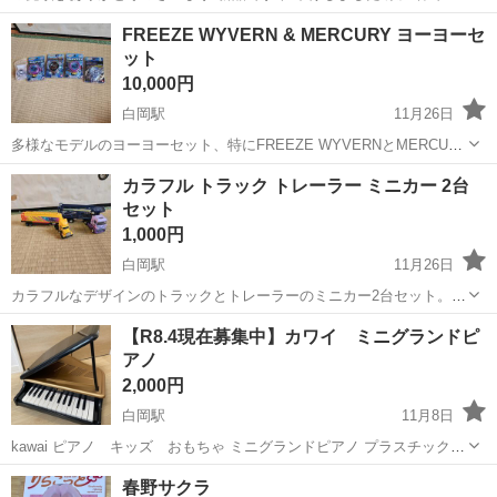
ワンピースの好きな方に是非、購入して頂けたら幸いです プライズ
埼玉
白岡市
白岡駅
フィギュア
プライズ
FREEZE WYVERN & MERCURY ヨーヨーセ
品ですが 購入後はノンクレームでお願いします 宜しくお願いします。
ット
10,000円
白岡駅
11月26日
多様なモデルのヨーヨーセット、特にFREEZE WYVERNとMERCURY
が含まれています。 - モデル名: FREEZE WYVERN - モデル名:
埼玉
白岡市
白岡駅
その他
WYVERN
カラフル トラック トレーラー ミニカー 2台
FREEZE WYVERN - モデル名: MERCURY - 付...
セット
1,000円
白岡駅
11月26日
カラフルなデザインのトラックとトレーラーのミニカー2台セット。 -
色: 黄色、紫、青 - 種類: ミニカー - デザイン: トラック、トレーラー -
埼玉
白岡市
白岡駅
ミニカー
トレーラー
【R8.4現在募集中】カワイ ミニグランドピ
特徴: カラフルなデザイン、運転席付き - 数量: 2台セット
アノ
2,000円
白岡駅
11月8日
kawai ピアノ キッズ おもちゃ ミニグランドピアノ プラスチック
箱もあります。 価格相談不可です。おまとめであれば価格相談乗りま
埼玉
白岡市
白岡駅
おもちゃ
グランドピアノ
春野サクラ
す。 中古品にご理解ある方へお渡しします。NCNRです。 【希望取引