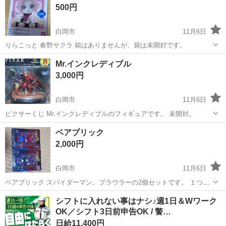
500円
場所】白岡駅 【...
白岡市
11月6日
りらこっと 春野サクラ 箱はありませんが、袋は未開封です。
埼玉
白岡市
フィギュア
ありません
Mr.インクレディブル
3,000円
白岡市
11月6日
ピクサーくじ Mr.インクレディブルのフィギュアです。 未開封。
埼玉
白岡市
フィギュア
Mr.インクレディブル
ベアブリック
2,000円
白岡市
11月6日
ベアブリック スパイダーマン、プラウラーの2個セットです。 １つだ
けでも大丈夫です。
埼玉
白岡市
フィギュア
ベアブリック
シフトに入れない事はナシ♪週1日＆Wワーク
OK／シフト3日前申告OK / 警…
日給11,400円