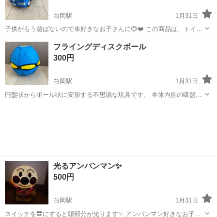
白岡駅
1月31日
子供がもう遊ばないので車好きなお子さんに😊❤️ この商品は、トイコ
ー製の「トヨタ・トヨエース」のフリクションダンプトラックのおも
埼玉
白岡市
白岡駅
ミニカー
トラック
フライングディスクボール
ちゃです。 全長約23cmのプラスチック製です。 荷台のアオリ（側面
300円
と後方の開閉部）が開く仕...
白岡駅
1月31日
円盤状からボール状に変形する不思議な玩具です。 本体内側の吸盤に
よって、たたんだ状態から約3～6秒後に跳ねながらボール状に戻る仕
埼玉
白岡市
白岡駅
その他
ボール
組みです。 ボール時のサイズは直径約15cm、フライングディスク時
は直径約23cmです。 ...
光るアンパンマン✨
500円
白岡駅
1月31日
スイッチを🔛にすると頭部分が光ります✨ アンパンマン好きなお子さ