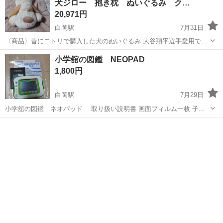
犬ジロー 抱き枕 ぬいぐるみ ク…
20,971円
白岡駅
7月31日
〈商品〉昔にニトリで購入した犬のぬいぐるみ 大谷翔平選手愛用で有
名になりました。 全長約90センチです 今はもう「廃盤になってる」
埼玉
白岡市
白岡駅
おもちゃ
抱き枕
小学舘の図鑑 NEOPAD
と思います。 大谷翔平選手が愛用して一緒に寝ていたことで有名にな
1,800円
り、テレビで話題になりま...
白岡駅
7月29日
小学舘の図鑑 ネオパッド 取り扱い説明書 画面フィルム一枚 子供
が使用していたものになります。 電池入れれば使用できます。
埼玉
白岡市
白岡駅
ポータブルゲーム
図鑑