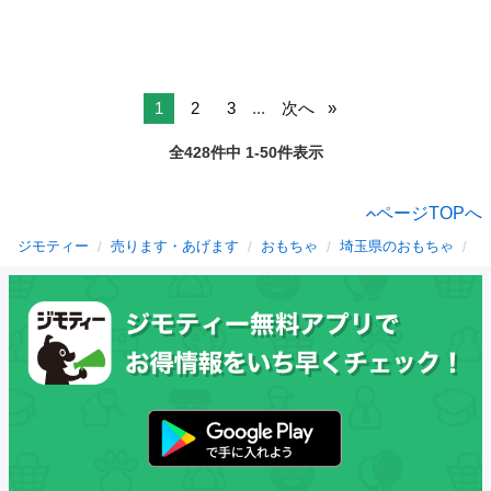
1
2
3
...
次へ
全428件中 1-50件表示
ページTOPへ
ジモティー
売ります・あげます
おもちゃ
埼玉県のおもちゃ
白