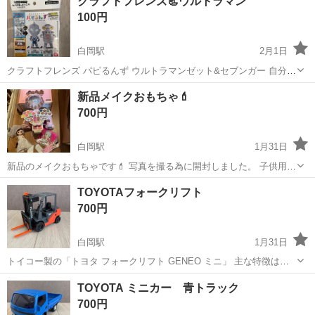
クラフトフレンズ📃ウルトラマン
方が安全に安心して通行するために適切に誘導してください。 現場へ
100円
の直行直帰が基本で、毎週・毎...
白岡駅
2月1日
クラフトフレンズ パピるんず ウルトラマンゼット&セブンガー 自分で
折って作ってそれを専用アプリでスキャンするとキャラクターが動き
埼玉
白岡市
白岡駅
模型、プラモデル
自分
新品メイクおもちゃ💄
出す‼️😳✨ 子供は自分で作ったものが動くのでびっくり面白がります
700円
👏
白岡駅
1月31日
新品のメイクおもちゃです💄 写真を撮る為に開封しました。 子供用
メイクセット メイクボックス 化粧おもちゃキッズ コスメセット女の
埼玉
白岡市
白岡駅
その他
新品
TOYOTAフォークリフト
子おもちゃごっこ遊び キッズコスメセット
700円
白岡駅
1月31日
トイコー製の「トヨタ フォークリフト GENEO ミニ」 主な特徴は以
下の通りです。 フリクション走行（手で押して走らせることができま
埼玉
白岡市
白岡駅
ミニカー
フォークリフト
TOYOTA ミニカー 青トラック
す）。 ハンドル操作でフォーク（荷物を載せる部分）が上下します。
700円
フォークの部分が上下...