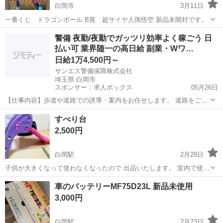
白岡市
3月11日
一番くじ ドラゴンボール B賞 超サイヤ人孫悟空 新品未開封です。
埼玉
白岡市
フィギュア
ドラゴンボール
警備 夜勤/夜勤でガッツリ効率よく稼ごう 日
払い可 業界随一の高日給 副業・Wワ…
日給1万4,500円～
サンエス警備保障株式会社
埼玉県 白岡市
スポンサー：求人ボックス
05月26日
【仕事内容】歩道や道路での誘導・案内をお任せします。 道路をご利
用される車両や歩行者の方が安全に安心して通行するために適切に誘
アルバイト・パート
すべり台
導してください。 勤務地へは直行直帰OKです! <未経験でも安心!!> 丁
2,500円
寧な研修20hで基本的な知識を...
白岡駅
2月28日
子供が大きくなって使わなくなったので 出品いたします。 室内で使用
していたので綺麗ですが 小さなキズはあります。 できる限り綺麗に拭
埼玉
白岡市
白岡駅
おもちゃ
すべり台
車のバッテリーMF75D23L 新品未使用
いてお渡しいたします。 プロフィールを必ずお読みください！
3,000円
白岡駅
2月23日