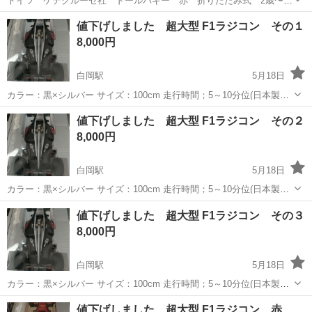
ドイツ ケテクルーゼ社 ドールバギー 赤 折りたたみ式 2歳〜
ベビーカー 人形用のバギー 銀座の博品館で購入。 定価8,000円くらい
埼玉
白岡市
白岡駅
おもちゃ
博品館
値下げしました 超大型 F1ラジコン その１
したのでとても丈夫なものです。 メルカリでも中古なのに高値で出て
8,000円
います。 子どももぬい...
白岡駅
5月18日
カラー：黒×シルバー サイズ：100cm 走行時間；5～10分位(日本製の
ニッカドバッテリーに交換すればもっと長く走れるかもしれませんが
埼玉
白岡市
白岡駅
ラジコン
超大型
値下げしました 超大型 F1ラジコン その２
配線変更が必要なので、それなりの技術が必要です) 梱包サイズ：(約)
8,000円
長さ120×縦...
白岡駅
5月18日
カラー：黒×シルバー サイズ：100cm 走行時間；5～10分位(日本製の
ニッカドバッテリーに交換すればもっと長く走れるかもしれませんが
埼玉
白岡市
白岡駅
ラジコン
超大型
値下げしました 超大型 F1ラジコン その３
配線変更が必要なので、それなりの技術が必要です) 梱包サイズ：(約)
8,000円
長さ120×縦...
白岡駅
5月18日
カラー：黒×シルバー サイズ：100cm 走行時間；5～10分位(日本製の
ニッカドバッテリーに交換すればもっと長く走れるかもしれませんが
埼玉
白岡市
白岡駅
ラジコン
値下げしました 超大型 F1ラジコン 赤
配線変更が必要なので、それなりの技術が必要です) 梱包サイズ：(約)