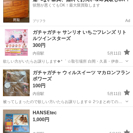
方が安全に安心して通行するために適切に誘導してください。 現場へ
状態が悪くてもOK！最大限買取します
の直行直帰が基本で、毎週・毎...
Ad
プリフラ
ガチャガチャ サンリオ いちごフレンズ リト
ルツインスターズ
300円
内宿駅
5月11日
欲しい方がいたらお譲りします🍀*゜ ☆取引場所 白岡・久喜・伊奈・
蓮田・春日部・岩槻
埼玉
白岡市
内宿駅
フィギュア
いちご
ガチャガチャ ウィルスイーツ マカロンフラン
ボワーズ
100円
内宿駅
5月11日
被ってしまったので欲しい方いたらお譲りします☺️ 2つまとめてのお
引き取りでお願いします。 ☆取引場所 白岡・久喜・蓮田・伊奈・岩
埼玉
白岡市
内宿駅
フィギュア
ガチャガチャ
HANSEtec
槻・春日部 ご希望あれば気軽にご提案ください！
1,000円