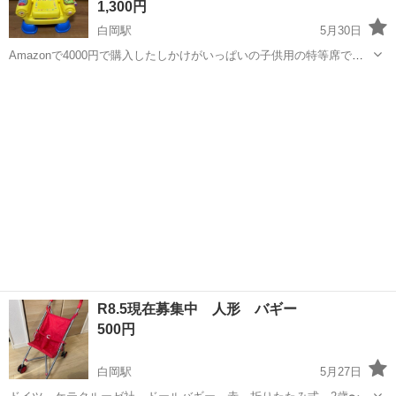
1,300円
白岡駅
5月30日
Amazonで4000円で購入したしかけがいっぱいの子供用の特等席です
🪑✨️ 日本語と英語で話したり、音楽が鳴ったりと面白い椅子です😆🎶
埼玉
白岡市
白岡駅
おもちゃ
バイリンガル
うちの子は音楽が鳴るとそれに合わせて踊ってました💃 使用感はあま
りなく綺麗だと思い...
R8.5現在募集中 人形 バギー
500円
白岡駅
5月27日