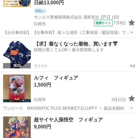
日給13,000円
日払い
サンエス警備保障株式会社 浦和支社【P1】(10)
7月8日
提携サイト
白岡市
【お仕事内容】 【仕事内容】 様々な場所（工事現場・建設現場）での
交通誘導・案内をお任せします。 道路をご利用される車両や歩行者の
埼玉
白岡市
警備員
【求】着なくなった着物、買います👘
方が安全に安心して通行するために適切に誘導してください。 現場へ
状態が悪くてもOK！最大限買取します
の直行直帰が基本で、毎週・毎...
Ad
プリフラ
ルフィ フィギュア
1,500円
白岡市
3月11日
ワンピース MAXIMATIC PLUS MONKEY.D.LUFFY Ⅰ 新品未開封。
埼玉
白岡市
フィギュア
新品
超サイヤ人孫悟空 フィギュア
9,000円