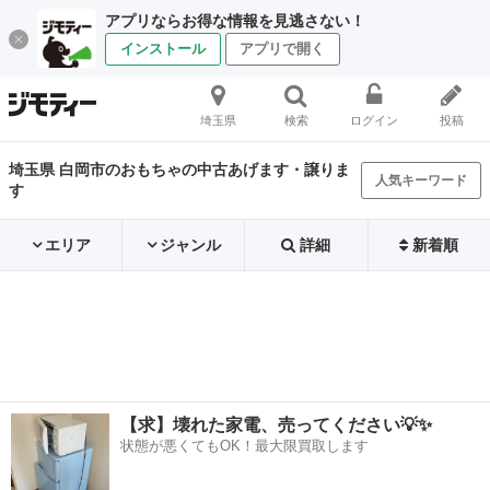
アプリならお得な情報を見逃さない！
インストール
アプリで開く
埼玉県
検索
ログイン
投稿
埼玉県 白岡市のおもちゃの中古あげます・譲りま
人気キーワード
す
エリア
ジャンル
詳細
新着順
【求】壊れた家電、売ってください💡✨
状態が悪くてもOK！最大限買取します