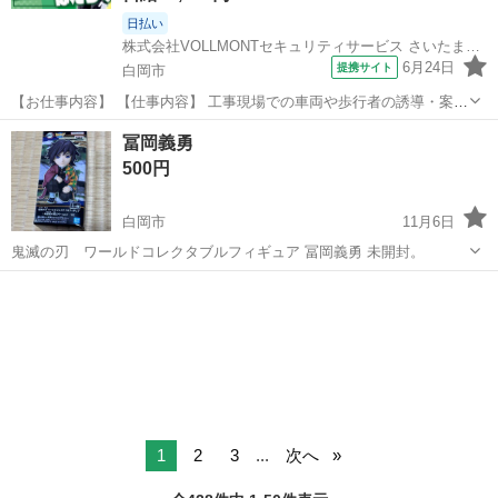
日払い
株式会社VOLLMONTセキュリティサービス さいたま支社〈夜勤〉(88)
6月24日
提携サイト
白岡市
【お仕事内容】 【仕事内容】 工事現場での車両や歩行者の誘導・案内
などをお願いします！ 経験・年齢・学歴は一切不問！応募された方と
埼玉
白岡市
警備員
冨岡義勇
は必ず面接します★ ＜給与＞ 日給1万1,400～1万2,900円 ┗一律手当
500円
含む ?交通...
白岡市
11月6日
鬼滅の刃 ワールドコレクタブルフィギュア 冨岡義勇 未開封。
埼玉
白岡市
フィギュア
鬼滅の刃
1
2
3
...
次へ