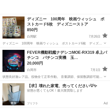
ディズニー 100周年 映画ウィッシュ ポ
ストカード6枚 ディズニーストア
850円
白岡駅
7月26日
ディズニー 100周年 映画ウィッシュ ポストカード6枚 ディズニ
ーストア
埼玉
白岡市
白岡駅
その他
FEVER機動戦艦ナデシコMOE-RX319 卓上パ
チンコ パチンコ実機 玉…
20,000円
白岡市
7月1日
状態良好激レア品。役物全て正常作動。 音量調節、保留数調節可能。
新白岡駅近くでしたらお届けも可能です。遠い方は相談して決めまし
埼玉
白岡市
その他
機動戦艦ナデシコ
【求】壊れた家電、売ってください💡✨
ょう。
状態が悪くてもOK！最大限買取します
Ad
プリフラ