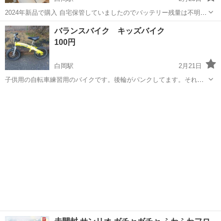
2024年新品で購入 自宅保管していましたのでバッテリー残量は不明で
す。
埼玉
白岡市
白岡駅
おもちゃ
バッテリー
バランスバイク キッズバイク
100円
白岡駅
2月21日
子供用の自転車練習用のバイクです。後輪がパンクしてます。それ以
外は問題ないです。ブレーキの効きは良いです。ベルも付いてます。
埼玉
白岡市
白岡駅
幼児用自転車
バランスバイク