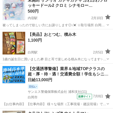
未開封 サンリオ ガチャガチャ ふわふわフロ
ッキードール2 クロミ シナモロー…
500円
内宿駅
2月10日
被ってしまったので欲しい方にお譲りします🙂‍↕️💓 ☆取引場所 白岡・
久喜・伊奈・蓮田・春日部・岩槻
埼玉
白岡市
内宿駅
フィギュア
クロミ
【美品】おとつむ、積み木
1,100円
白岡駅
2月5日
1歳の誕生日に買いました🎁 目と耳で楽しめる積み木になってます✨
小さいお子様から楽しめる「ふる」「ならべる」「つむ」遊びと、少
埼玉
白岡市
白岡駅
おもちゃ
積み木
【交通誘導警備】業界＆地域TOPクラスの
し成長してから楽しめる「はめる」「形作り」「ごっこ遊び」 おとつ
超・厚・待・遇！交通費全額！学生もシニ…
むには、楽しめる要素がぎゅっと...
日給13,000円
日払い
サンエス警備保障株式会社 浦和支社(11)
7月8日
提携サイト
白岡市
【お仕事内容】 【仕事内容】 様々な場所（工事現場・建設現場）での
交通誘導・案内をお任せします。 道路をご利用される車両や歩行者の
埼玉
白岡市
警備員