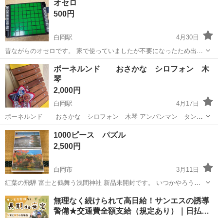
オセロ
特徴: モーター付きで動作する - 特徴: スムーズなファーレー...
500円
白岡駅
4月30日
昔ながらのオセロです。 家で使っていましたが不要になったため出品
しました。 中古とご理解の上お取引をおねがいたします 3,4枚目でわ
埼玉
白岡市
白岡駅
ボードゲーム
オセロ
ボーネルンド おさかな シロフォン 木
かる通り少しはげているところがあります。 箱はありません。
琴
2,000円
白岡駅
4月17日
ボーネルンド おさかな シロフォン 木琴 アンパンマン タンバ
リン セットです。 いずれも比較的綺麗かと思いますが、神経質な方は
埼玉
白岡市
白岡駅
おもちゃ
シロフォン
1000ピース パズル
ご遠慮ください。 恐縮ですが、価格相談不可です。おまとめであれば
2,500円
価格相談乗ります。カワイのミ...
白岡市
3月11日
紅葉の飛騨 富士と鶴舞う浅間神社 新品未開封です。 いつかやろうと
思い、時間がなくできなかったパズルをどなたか完成させてくださ
埼玉
白岡市
パズル
ピース
無理なく続けられて高日給！サンエスの誘導
い。
警備★交通費全額支給（規定あり）｜日払…