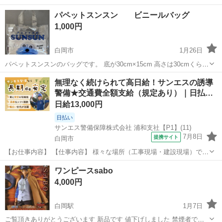
んに😊❤️ サイズは約17cmです！
埼玉
白岡市
白岡駅
フィギュア
アンパンマン
パペットスンスン ビニールバッグ
1,000円
白岡市
1月26日
パペットスンスンのバッグです。 底が30cm×15cm 高さは30cmくらい
です。
埼玉
白岡市
その他
ビニール
無理なく続けられて高日給！サンエスの誘導
警備★交通費全額支給（規定あり）｜日払…
日給13,000円
日払い
サンエス警備保障株式会社 浦和支社【P1】(11)
7月8日
提携サイト
白岡市
【お仕事内容】 【仕事内容】 様々な場所（工事現場・建設現場）での
交通誘導・案内をお任せします。 道路をご利用される車両や歩行者の
埼玉
白岡市
警備員
ワンピースsabo
方が安全に安心して通行するために適切に誘導してください。 現場へ
4,000円
の直行直帰が基本で、毎週・毎...
白岡駅
1月7日
ご覧頂きありがとうございます 新品です 値下げしました 禁煙者です