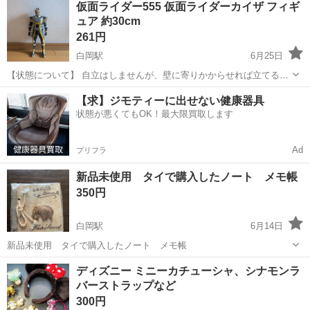
仮面ライダー555 仮面ライダーカイザ フィギ
上前のものですが、パッケージに入ったままの新品状態で残っている
ュア 約30cm
非常に貴重な品です。...
261円
白岡駅
6月25日
​【状態について】 ​自立はしませんが、壁に寄りかからせれば立てるこ
とができます。 ​かなり昔のもののため、購入当初の付属品がすべて揃
埼玉
白岡市
白岡駅
おもちゃ
画像
【求】ジモティーに出せない健康器具
っているか不明です。 ​画像1に写っているものが全てとなります。 コ
状態が悪くてもOK！最大限買取します
レクション映え...
Ad
プリフラ
新品未使用 タイで購入したノート メモ帳
350円
白岡駅
6月14日
新品未使用 タイで購入したノート メモ帳
埼玉
白岡市
白岡駅
パズル
メモ帳
ディズニー ミニーカチューシャ、シナモンラ
バーストラップなど
300円