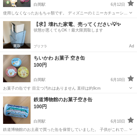
白岡駅
6月12日
使用しなくなったおもちゃ類です。 ディズニーのミニーカチューシ
ャ、シナモンロールラバーストラップなど写真記載のものをまとめて
埼玉
白岡市
白岡駅
パーティグッズ
【求】壊れた家電、売ってください💡✨
のお譲りいたします。
状態が悪くてもOK！最大限買取します
Ad
プリフラ
ちいかわ お菓子 空き缶
100円
白岡駅
6月10日
お菓子の缶です 目立つ汚れはありません 直径は約9cm
埼玉
白岡市
白岡駅
その他
ちい
鉄道博物館のお菓子空き缶
100円
白岡駅
6月10日
鉄道博物館のお土産で買った缶を保管していました。 子供がこれで遊
んでいたため、傷などあります。 絵を合わせるのが楽しいので、電車