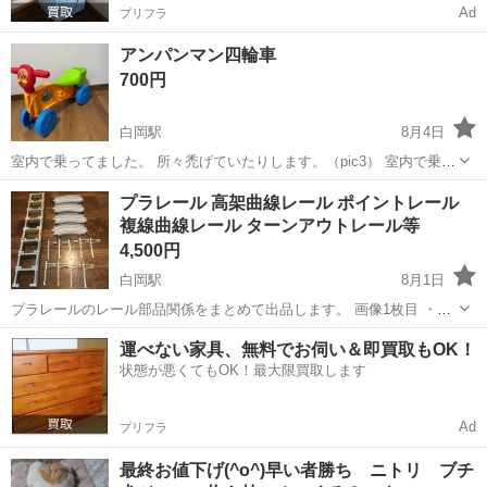
Ad
プリフラ
アンパンマン四輪車
700円
白岡駅
8月4日
室内で乗ってました。 所々禿げていたりします。（pic3） 室内で乗っ
てましたがタイヤに傷もあり。（pic4） 乗る分には問題なく乗って遊
埼玉
白岡市
白岡駅
三輪車
四輪車
プラレール 高架曲線レール ポイントレール
べます😊
複線曲線レール ターンアウトレール等
4,500円
白岡駅
8月1日
プラレールのレール部品関係をまとめて出品し￼￼￼￼￼ます。 画像1枚目 ・高
架曲線レール…レール4本、ブロック橋脚8本、架線柱9本。 画像2枚目
埼玉
白岡市
白岡駅
おもちゃ
複線
運べない家具、無料でお伺い＆即買取もOK！
・8の字ポイントレール …L3本、R1本の合計4本。 ・Y字ポイントレー
状態が悪くてもOK！最大限買取します
ル...
Ad
プリフラ
最終お値下げ(^o^)早い者勝ち ニトリ ブチ