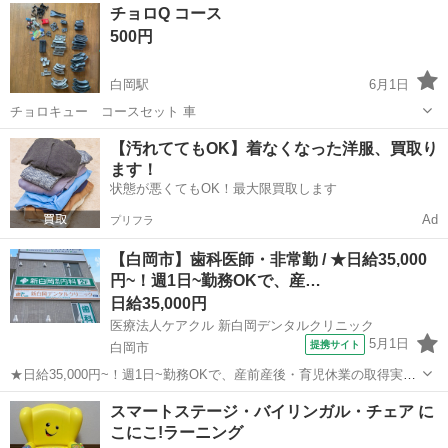
埼玉
白岡市
白岡駅
その他
空き缶
チョロQ コース
好きのお子様に。 直径は約8.5cm 長さは15cmです
500円
白岡駅
6月1日
チョロキュー コースセット 車
埼玉
白岡市
白岡駅
おもちゃ
コース
【汚れててもOK】着なくなった洋服、買取り
ます！
状態が悪くてもOK！最大限買取します
Ad
プリフラ
【白岡市】歯科医師・非常勤 / ★日給35,000
円~！週1日~勤務OKで、産…
日給35,000円
医療法人ケアクル 新白岡デンタルクリニック
5月1日
提携サイト
白岡市
★日給35,000円~！週1日~勤務OKで、産前産後・育児休業の取得実績
あり！ブランクの方も安心してスタートできます★ 日給： 35,000円~
埼玉
白岡市
その他
スマートステージ・バイリンガル・チェア に
または歩合給（自費25%、保険25%） ※経験、能力による アクセス：
こにこ!ラーニング
宇都宮...