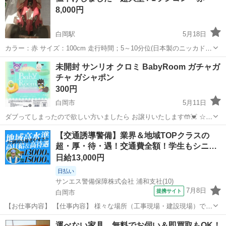
8,000円
長さ120×縦...
白岡駅
5月18日
カラー：赤 サイズ：100cm 走行時間；5～10分位(日本製のニッカドバ
ッテリーに交換すればもっと長く走れるかもしれませんが配線変更が
埼玉
白岡市
白岡駅
ラジコン
超大型
未開封 サンリオ クロミ BabyRoom ガチャガ
必要なので、それなりの技術が必要です) 梱包サイズ：(約)長さ120×縦
チャ ガシャポン
55×幅3...
300円
白岡市
5月11日
ダブってしまったので欲しい方いましたら お譲りいたします🤲💓 ☆取
引場所 白岡・久喜・伊奈・蓮田・春日部・岩槻
埼玉
白岡市
フィギュア
クロミ
【交通誘導警備】業界＆地域TOPクラスの
超・厚・待・遇！交通費全額！学生もシニ…
日給13,000円
日払い
サンエス警備保障株式会社 浦和支社(10)
7月8日
提携サイト
白岡市
【お仕事内容】 【仕事内容】 様々な場所（工事現場・建設現場）での
交通誘導・案内をお任せします。 道路をご利用される車両や歩行者の
埼玉
白岡市
警備員
運べない家具、無料でお伺い＆即買取もOK！