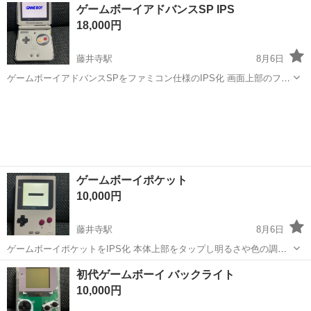
大阪
羽曳野市
藤井寺駅
ポータブルゲーム
Nintendo
ゲームボーイアドバンスSP IPS
18,000円
藤井寺駅
8月6日
ゲームボーイアドバンスSPをファミコン仕様のIPS化 画面上部のフレ
ームをタップで明るさやHDと変更可能です^ ^ 充電器と本体カバーセ
大阪
羽曳野市
藤井寺駅
ポータブルゲーム
ット！
ゲームボーイポケット
10,000円
藤井寺駅
8月6日
ゲームボーイポケットをIPS化 本体上部をタップし明るさや色の調節
可能です^ ^
大阪
羽曳野市
藤井寺駅
ポータブルゲーム
初代ゲームボーイ バックライト
ゲームボーイポケット
10,000円