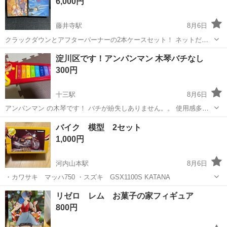
6,000円
藤井寺駅
8月6日
クラックダウンとアフターバーナーの2本ケースセット！ ネットだと
どちらも良い値しますが、お得プライスです^ ^ メガドライブ携帯機で
大阪
羽曳野市
藤井寺駅
ポータブルゲーム
淀川区です！アンパンマン 木琴バチなし
動作確認済みです！ 端子面の洗浄と防サビ剤もしてます☆
300円
十三駅
8月6日
アンパンマン の木琴です！ バチが紛失しありません。。 使用感多少
あります。 淀川区の自宅まで取りに来ていただける方よろしくお願い
大阪
大阪市
十三駅
その他
木琴
バイク 模型 2セット
します！
1,000円
河内山本駅
8月6日
・カワサキ マッハ750 ・スズキ GSX1100S KATANA
大阪
八尾市
河内山本駅
模型、プラモデル
リゼロ レム お菓子の家フィギュア
800円