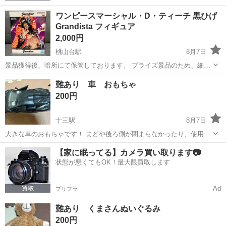
ワンピースマーシャル・D・ティーチ 黒ひげ
Grandista フィギュア
2,000円
桃山台駅
8月7日
景品獲得後、暗所にて保管しております。 プライズ景品のため、細か
な箱傷等ある場合はご了承ください。 ワンピース ONEPIECE グラ
大阪
豊中市
桃山台駅
フィギュア
マーシャル
難あり 車 おもちゃ
ンディスタ Grqndista マーシャル・D・ティーチ 黒ひげ フィギ
200円
ュア
十三駅
8月7日
大きな車のおもちゃです！ まどや後ろ側が閉まらなかったり、使用感
あります。 淀川区の自宅まで取りに来ていただける方よろしくお願い
大阪
大阪市
十三駅
おもちゃ
【家に眠ってる】カメラ買い取ります📷
します！
状態が悪くてもOK！最大限買取します
Ad
プリフラ
難あり くまさんぬいぐるみ
200円