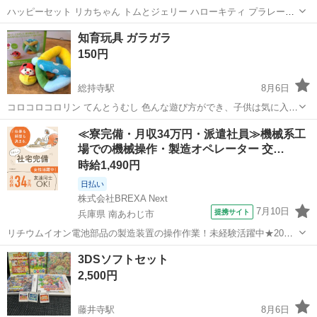
ハッピーセット リカちゃん トムとジェリー ハローキティ プラレール
他計23点 購入後自宅保管していました。 全て未開封です。 ・リカち
大阪
大阪市
おもちゃ
リカちゃん
知育玩具 ガラガラ
ゃん・・・2点 ・リカちゃんDVD・・・1点 ・ハローキティ・・・2
150円
点...
総持寺駅
8月6日
コロコロコロリン てんとうむし 色んな遊び方ができ、子供は気に入っ
てよく遊んでいました。 柔らかい素材で掴みやすく、てんとうむしに
大阪
茨木市
総持寺駅
おもちゃ
≪寮完備・月収34万円・派遣社員≫機械系工
は興味津々で、中の鏡も光るのが面白かったようです。 何度か洗濯は
場での機械操作・製造オペレーター 交…
していますので、多少の毛...
時給1,490円
日払い
株式会社BREXA Next
7月10日
提携サイト
兵庫県 南あわじ市
リチウムイオン電池部品の製造装置の操作作業！未経験活躍中★20～
50代の男性活躍中！嬉しい時給1,490円！生活支援物資事前対応可◎ワ
兵庫
南あわじ市
その他
3DSソフトセット
ンルーム寮完備！赴任旅費会社負担！正社員登用制度あり◎《兵庫県
2,500円
南あわじ市》 人気の工場の...
藤井寺駅
8月6日