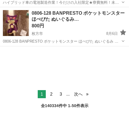
ハイブリッド車の電池製造作業！今だけの入社限定★寮費無料！未経
験活躍中★20～50代の男性活躍中！安定企業で長期で働きたい方オス
兵庫
姫路市
白浜の宮駅
その他
0806-128 BANPRESTO ポケットモンスター
スメ！年間休日130日！正社員登用制度あり！マイカー通勤OK！ワン
ほぺぴた ぬいぐるみ…
ルーム寮完備！《兵庫県姫路市》...
800円
枚方市
8月6日
0806-128 BANPRESTO ポケットモンスター ほぺぴた ぬいぐるみ 〜
ゲンガー・ブラッキー・ジュペッタ・チョロネコ〜 【状態】 ・使用に
大阪
枚方市
おもちゃ
ブラッキー
伴う多少のスレ、キズ、落としきれない汚れなどございます ・詳細...
1
2
3
...
次へ
全140334件中 1-50件表示