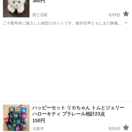
360円
西三荘駅
8月6日
二十数年前に購入した猫型ロボットです。動作音声ともにまだ稼働し
ます。色味などは経年劣化によるくすみはありますが大きなシミはあ
大阪
守口市
西三荘駅
おもちゃ
りません。 処分されてしまうので誰かにお譲りできると嬉しいです。
古いものですのでいつ動作不良ある...
ハッピーセット リカちゃん トムとジェリー
ハローキティ プラレール他計23点
150円
大阪市
8月6日