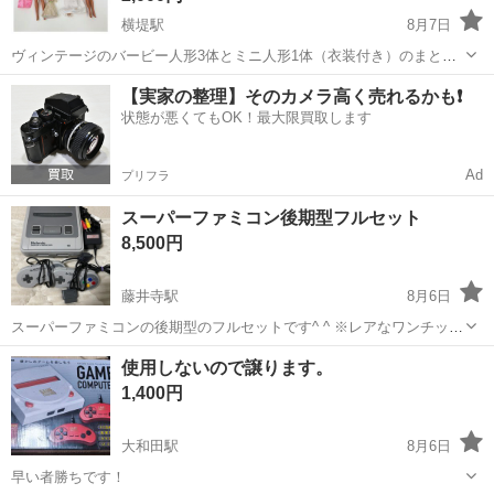
横堤駅
8月7日
ヴィンテージのバービー人形3体とミニ人形1体（衣装付き）のまとめ
売りです。マテル（MATTEL）製。 【内容】 ・バービー人形3体＋ミ
大阪
大阪市
横堤駅
おもちゃ
バービー
【実家の整理】そのカメラ高く売れるかも❗️
ニ人形1体、衣装付き ・画像に写っているものが全てです ・実寸サイ
状態が悪くてもOK！最大限買取します
ズの表記はヤフオ...
Ad
プリフラ
スーパーファミコン後期型フルセット
8,500円
藤井寺駅
8月6日
スーパーファミコンの後期型のフルセットです^ ^ ※レアなワンチップ
と言われるものでなく、APUです！ 詳しく知らない方へは、古いタイ
大阪
羽曳野市
藤井寺駅
テレビゲーム
使用しないので譲ります。
プよりも後に出たものなので、映像や音質がいいタイプです！ アダプ
1,400円
ターと映像ケーブル、コン...
大和田駅
8月6日
早い者勝ちです！