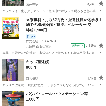
藤井寺駅
8月6日
バックライト化とクリアシェルに交換 横のボタンで明るさと色の濃さ
調節出来ます^ ^
大阪
羽曳野市
藤井寺駅
ポータブルゲーム
≪寮無料・月収32万円・派遣社員≫化学系工
場での機械操作・製造オペレーター 交…
時給1,400円
日払い
株式会社BREXA Next
6月19日
提携サイト
兵庫県 白浜の宮駅
家具・家電付きの社宅に＼家賃無料／で住める！｜車体用電池の製造
｜未経験から月収例32万円♪｜さらに【年間休日130日】！ 人気の工場
兵庫
姫路市
白浜の宮駅
その他
キッズ望遠鏡
のお仕事 ◇車体用電池の製造◇ 機械の操作、部品のセッティング、検
800円
査、清掃業務など。 ...
西大橋駅
8月6日
キッズ用望遠鏡 一度だけ使用。 子供がハマらなかったので、 いらな
くなりました。 欲しい方いれば、お譲り致します。
大阪
大阪市
西大橋駅
その他
パウパトロール パウステーション等
1,000円