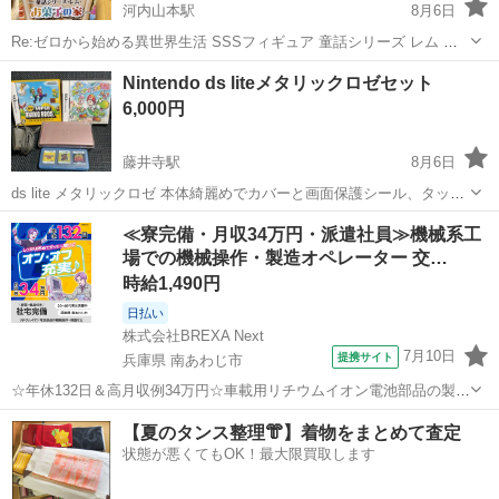
河内山本駅
8月6日
Re:ゼロから始める異世界生活 SSSフィギュア 童話シリーズ レム お
菓子の家 未開封フィギュアです。
大阪
八尾市
河内山本駅
フィギュア
Nintendo ds liteメタリックロゼセット
6,000円
藤井寺駅
8月6日
ds lite メタリックロゼ 本体綺麗めでカバーと画面保護シール、タッチ
ペン付き 充電器とスーパーマリオブラザーズ、ヨッシーアイランド、
大阪
羽曳野市
藤井寺駅
ポータブルゲーム
Nintendo
≪寮完備・月収34万円・派遣社員≫機械系工
マリオパーティ、リズム天国、バンドブラザーズのソフト付き 豪華セ
場での機械操作・製造オペレーター 交…
ットです^ ^ リズム...
時給1,490円
日払い
株式会社BREXA Next
7月10日
提携サイト
兵庫県 南あわじ市
☆年休132日＆高月収例34万円☆車載用リチウムイオン電池部品の製造
／4勤2休でオフも充実♪／家具・家電付き社宅あり＆前払いで生活支援
兵庫
南あわじ市
その他
【夏のタンス整理👘】着物をまとめて査定
物資が受け取れる◎／20〜40代男女活躍中！ 車載用リチウムイオン電
状態が悪くてもOK！最大限買取します
池部品の製造 車載用...