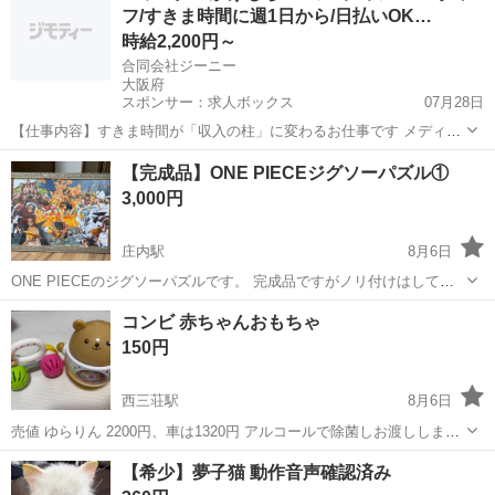
フ/すきま時間に週1日から/日払いOK…
ターンでお願いします。
時給2,200円～
合同会社ジーニー
大阪府
スポンサー：求人ボックス
07月28日
【仕事内容】すきま時間が「収入の柱」に変わるお仕事です メディア
やサービスの魅力を、お客様へ直接ご案内・ご提案するPRのお仕事。
アルバイト・パート / 業務委託
【完成品】ONE PIECEジグソーパズル①
むずかしい作業や力仕事は一切ありません。 <はたらく1日のイメージ
3,000円
> 1出社して、その日の担当エリアを...
庄内駅
8月6日
ONE PIECEのジグソーパズルです。 完成品ですがノリ付けはしてま
せん。 現物のお渡しとなります。 引っ越しに伴い精査し出品です。
大阪
豊中市
庄内駅
パズル
コンビ 赤ちゃんおもちゃ
もともと部屋に飾っていたものとなりますので ノークレーム、ノーリ
150円
ターンでお願いします。
西三荘駅
8月6日
売値 ゆらりん 2200円、車は1320円 アルコールで除菌しお渡ししま
す！傷など気になる方はご遠慮ください🙏
大阪
守口市
西三荘駅
おもちゃ
【希少】夢子猫 動作音声確認済み