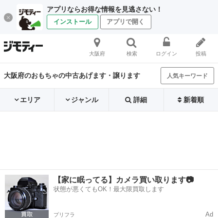
アプリならお得な情報を見逃さない！
インストール
アプリで開く
大阪府
検索
ログイン
投稿
大阪府のおもちゃの中古あげます・譲ります
人気キーワード
エリア
ジャンル
詳細
新着順
【家に眠ってる】カメラ買い取ります📷
状態が悪くてもOK！最大限買取します
Ad
プリフラ