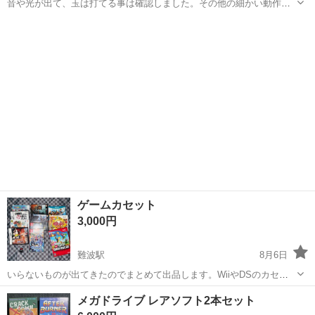
音や光が出て、玉は打てる事は確認しました。その他の細かい動作確
認は出来ていません。商品の詳細に付きましても、写真でご確認頂け
大阪
岸和田市
春木駅
その他
ると助かります。
ゲームカセット
3,000円
難波駅
8月6日
いらないものが出てきたのでまとめて出品します。WiiやDSのカセッ
トいらない人は処分等してもらって構いません。 よろしくお願いしま
大阪
大阪市
難波駅
テレビゲーム
Switch
メガドライブ レアソフト2本セット
す。