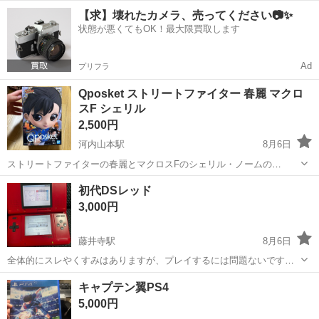
大阪
守口市
大和田駅
テレビゲーム
【求】壊れたカメラ、売ってください📷✨
状態が悪くてもOK！最大限買取します
Ad
プリフラ
Qposket ストリートファイター 春麗 マクロ
スF シェリル
2,500円
河内山本駅
8月6日
ストリートファイターの春麗とマクロスFのシェリル・ノームの
Qposketフィギュアセットです。 - シリーズ: Qposket - キャラクター:
大阪
八尾市
河内山本駅
フィギュア
初代DSレッド
春麗、シェリル・ノーム - メーカー: BANPRESTO ご覧いただき...
3,000円
藤井寺駅
8月6日
全体的にスレやくすみはありますが、プレイするには問題ないです！
タッチペンと充電器つき！
大阪
羽曳野市
藤井寺駅
ポータブルゲーム
キャプテン翼PS4
5,000円