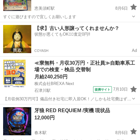
恵美須町駅
8月6日
すぐに遊びますので宜しくお願いします
大阪
大阪市
恵美須町駅
テレビゲーム
キャプテン翼
【求】古い人形譲ってくれませんか？
状態が悪くてもOK🙆‍♀️査定0円‼️
Ad
COYASH
≪寮無料・月収30万円・正社員≫自動車系工
場での検査・検品 交替制
月給240,250円
株式会社BREXA Next
7月10日
提携サイト
石津川駅
【月収例30万円可】備品付き社宅に即入居OK！／しかも社宅費はずっ
と無料♪／トラクタ本体の製造／資格経験不問★異業種からの転職活躍
大阪
堺市
石津川駅
その他
牙狼 RED REQUIEM /実機 現状品
中！／赴任旅費会社負担／工場まで無料送迎あり◎《大阪府堺市》 人
12,000円
気の工場のお仕事 ◇トラクタ...
春木駅
8月6日