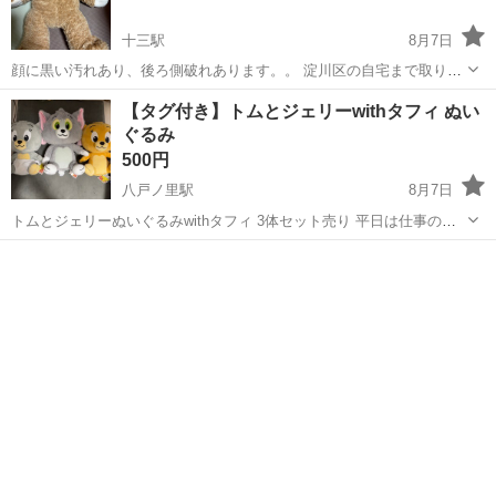
十三駅
8月7日
顔に黒い汚れあり、後ろ側破れあります。。 淀川区の自宅まで取りに
来ていただける方よろしくお願いします！
大阪
大阪市
十三駅
おもちゃ
【タグ付き】トムとジェリーwithタフィ ぬい
ぐるみ
500円
八戸ノ里駅
8月7日
トムとジェリーぬいぐるみwithタフィ 3体セット売り 平日は仕事のた
め基本、土日のみのお取引になります。
大阪
東大阪市
八戸ノ里駅
おもちゃ