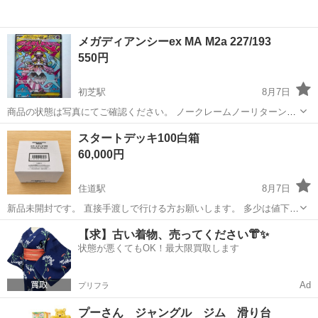
メガディアンシーex MA M2a 227/193
550円
初芝駅
8月7日
商品の状態は写真にてご確認ください。 ノークレームノーリターンで
お願い致します。
大阪
堺市
初芝駅
カードゲーム
スタートデッキ100白箱
60,000円
住道駅
8月7日
新品未開封です。 直接手渡しで行ける方お願いします。 多少は値下げ
聞きます。 無理やと思って聞いてみてください！ 声かけお待ちしてま
大阪
大東市
住道駅
カードゲーム
デッキ
【求】古い着物、売ってください👘✨
す。 よろしくお願いします。 支払いも直接でお願いします。 後返品
状態が悪くてもOK！最大限買取します
などは受け付けておりません...
Ad
プリフラ
プーさん ジャングル ジム 滑り台