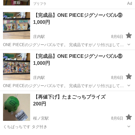
Ad
プリフラ
【完成品】ONE PIECEジグソーパズル⑨
1,000円
庄内駅
8月6日
ONE PIECEのジグソーパズルです。 完成品ですがノリ付けはしてま
せん。 現物のお渡しとなります。 引っ越しに伴い精査し出品です。
大阪
豊中市
庄内駅
パズル
ジグソーパズル
【完成品】ONE PIECEジグソーパズル⑧
もともと部屋に飾っていたものとなりますので ノークレーム、ノーリ
1,000円
ターンでお願いします。
庄内駅
8月6日
ONE PIECEのジグソーパズルです。 完成品ですがノリ付けはしてま
せん。 現物のお渡しとなります。 引っ越しに伴い精査し出品です。
大阪
豊中市
庄内駅
パズル
ジグソーパズル
【再値下げ】たまごっちプライズ
もともと部屋に飾っていたものとなりますので ノークレーム、ノーリ
200円
ターンでお願いします。
桜ノ宮駅
8月6日
くちぱっちです タグ付き
大阪
大阪市
桜ノ宮駅
おもちゃ