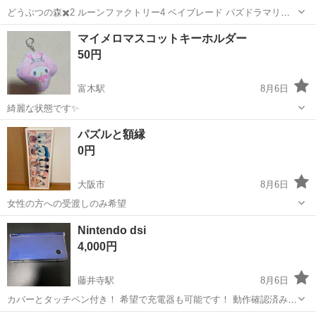
どうぶつの森✖️2 ルーンファクトリー4 ベイブレード パズドラマリオ
ポケモンサン ポケモンX マリオオリンピック 全てセットです^ ^
大阪
羽曳野市
藤井寺駅
ポータブルゲーム
3DS
マイメロマスコットキーホルダー
50円
富木駅
8月6日
綺麗な状態です✨️
大阪
高石市
富木駅
おもちゃ
パズルと額縁
0円
大阪市
8月6日
女性の方への受渡しのみ希望
大阪
大阪市
パズル
Nintendo dsi
4,000円
藤井寺駅
8月6日
カバーとタッチペン付き！ 希望で充電器も可能です！ 動作確認済みで
す^ ^