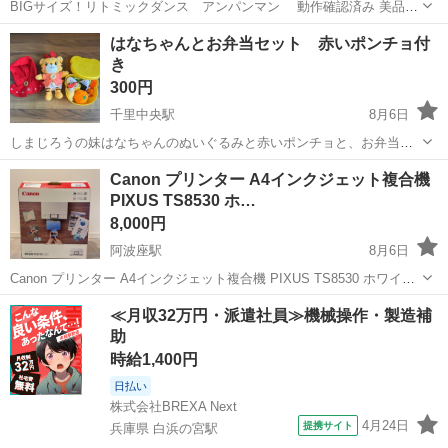
BIGサイズ！リトミックダンス アンパンマン 動作確認済み 美品で
す。
大阪
富田林市
川西駅
おもちゃ
アンパンマン
はなちゃんとお弁当セット 赤いポンチョ付
き
300円
千里中央駅
8月6日
しまじろうの妹はなちゃんのぬいぐるみと赤いポンチョと、お弁当セ
ットです。 中古品にご理解ある方、また自宅まで取りにお越しいただ
大阪
豊中市
千里中央駅
おもちゃ
ポンチョ
Canon プリンター A4インクジェット複合機
ける方にお願いします。
PIXUS TS8530 ホ…
8,000円
阿波座駅
8月6日
Canon プリンター A4インクジェット複合機 PIXUS TS8530 ホワイ
ト 2021年モデル ほとんど使ってないので状態は綺麗です！
大阪
大阪市
阿波座駅
ミニカー
≪月収32万円・派遣社員≫機械操作・製造補
助
時給1,400円
日払い
株式会社BREXA Next
4月24日
提携サイト
兵庫県 白浜の宮駅