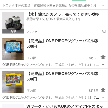
トラクタ本体の製造！資格経験不問★異業種からの転職活躍中！月収
例29万円以上！生活支援物資事前対応可◎即日入寮OK！寮費はずっと
大阪
堺市
石津川駅
その他
【求】壊れたカメラ、売ってください📷✨
無料＆備品付き1R寮完備！赴任旅費会社負担！工場まで無料送迎あり
状態が悪くてもOK！最大限買取します
◎《大阪府堺市》 人気の工場の...
Ad
プリフラ
【完成品】ONE PIECEジグソーパズル③
500円
庄内駅
8月6日
ONE PIECEのジグソーパズルです。 完成品ですがノリ付けはしてま
せん。 現物のお渡しとなります。 引っ越しに伴い精査し出品です。
大阪
豊中市
庄内駅
パズル
ジグソーパズル
【完成品】ONE PIECEジグソーパズル②
もともと部屋に飾っていたものとなりますので ノークレーム、ノーリ
500円
ターンでお願いします。
庄内駅
8月6日
ONE PIECEのジグソーパズルです。 完成品ですがノリ付けはしてま
せん。 現物のお渡しとなります。 引っ越しに伴い精査し出品です。
大阪
豊中市
庄内駅
パズル
ジグソーパズル
Wワーク・かけもちOKのメディアPRスタッ
もともと部屋に飾っていたものとなりますので ノークレーム、ノーリ