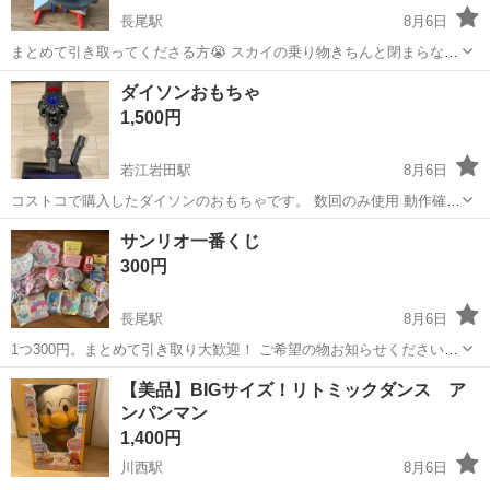
長尾駅
8月6日
まとめて引き取ってくださる方😭 スカイの乗り物きちんと閉まらない
ですが 気にならない方でお願いします。 被って持っていた物の為、揃
大阪
枚方市
長尾駅
おもちゃ
パウステーション
ダイソンおもちゃ
ってないですが。 引越しの関係で8/29までに取りに来れる方。 詳しい
1,500円
場所は決まり次第お...
若江岩田駅
8月6日
コストコで購入したダイソンのおもちゃです。 数回のみ使用 動作確認
済み
大阪
東大阪市
若江岩田駅
おもちゃ
サンリオ一番くじ
300円
長尾駅
8月6日
1つ300円。まとめて引き取り大歓迎！ ご希望の物お知らせください。
引越しの為、8/29までに取りに来てくださる方。 詳しい場所は決まり
大阪
枚方市
長尾駅
おもちゃ
【美品】BIGサイズ！リトミックダンス ア
次第お伝えします。
ンパンマン
1,400円
川西駅
8月6日