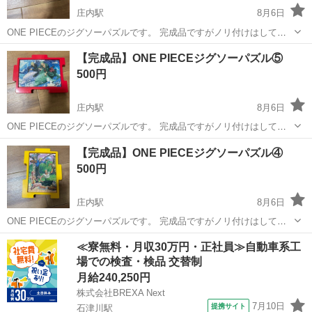
庄内駅
8月6日
ONE PIECEのジグソーパズルです。 完成品ですがノリ付けはしてま
せん。 現物のお渡しとなります。 引っ越しに伴い精査し出品です。
大阪
豊中市
庄内駅
パズル
ジグソーパズル
【完成品】ONE PIECEジグソーパズル⑤
もともと部屋に飾っていたものとなりますので ノークレーム、ノーリ
500円
ターンでお願いします。
庄内駅
8月6日
ONE PIECEのジグソーパズルです。 完成品ですがノリ付けはしてま
せん。 現物のお渡しとなります。 引っ越しに伴い精査し出品です。
大阪
豊中市
庄内駅
パズル
ジグソーパズル
【完成品】ONE PIECEジグソーパズル④
もともと部屋に飾っていたものとなりますので ノークレーム、ノーリ
500円
ターンでお願いします。
庄内駅
8月6日
ONE PIECEのジグソーパズルです。 完成品ですがノリ付けはしてま
せん。 現物のお渡しとなります。 引っ越しに伴い精査し出品です。
大阪
豊中市
庄内駅
パズル
ジグソーパズル
≪寮無料・月収30万円・正社員≫自動車系工
もともと部屋に飾っていたものとなりますので ノークレーム、ノーリ
場での検査・検品 交替制
ターンでお願いします。
月給240,250円
株式会社BREXA Next
7月10日
提携サイト
石津川駅