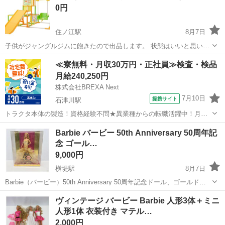
0円
住ノ江駅
8月7日
子供がジャングルジムに飽きたので出品します。 状態はいいと思いま
す。 プーさんの垂れ幕？は欠品してますが、鉄棒・ブランコ・滑り台
大阪
大阪市
住ノ江駅
おもちゃ
滑り台
≪寮無料・月収30万円・正社員≫検査・検品
は現役でまだまだ遊べます。 取りに来てくれる方にお譲りします。
月給240,250円
【メーカー】 WORLD ...
株式会社BREXA Next
7月10日
提携サイト
石津川駅
トラクタ本体の製造！資格経験不問★異業種からの転職活躍中！月収
例29万円以上！生活支援物資事前対応可◎即日入寮OK！寮費はずっと
大阪
堺市
石津川駅
その他
Barbie バービー 50th Anniversary 50周年記
無料＆備品付き1R寮完備！赴任旅費会社負担！工場まで無料送迎あり
念 ゴール…
◎《大阪府堺市》 人気の工場の...
9,000円
横堤駅
8月7日
Barbie（バービー）50th Anniversary 50周年記念ドール、ゴールドド
レスの未開封品1点です。マテル（MATTEL）製。 【内容】 ・ドール1
大阪
大阪市
横堤駅
おもちゃ
ドール
ヴィンテージ バービー Barbie 人形3体＋ミニ
点（箱入り・未開封） ・ゴールドドレス仕様の50周年記念モ...
人形1体 衣装付き マテル…
2,000円