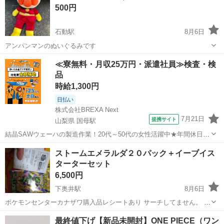
500円
石動駅
8月6日
アンパンマンのぬいぐるみです
富山
小矢部市
石動駅
おもちゃ
≪寮無料・月収25万円・派遣社員≫検査・検
品
時給1,300円
日払い
株式会社BREXA Next
7月21日
提携サイト
山梨県 国母駅
結晶SAWウェーハの製造作業！20代～50代の女性活躍中★年間休日
120日＆土日祝休み！クリーンルーム内でのお仕事！日払い制度利用可
山梨
国母駅
その他
ストームエメラルダ２０パック＋イーブイス
◎正社員登用制度あり！マイカー通勤可！《山梨県中巨摩郡昭和町》
ターターセット
人気の工場のお仕事 ◇結晶...
6,500円
下奥井駅
8月6日
ポケモンセンターカナザワ購入品レシートあり サーチしてません。 購
入したままお渡しになります
富山
富山市
下奥井駅
カードゲーム
最終値下げ【新品未開封】ONE PIECE（ワン