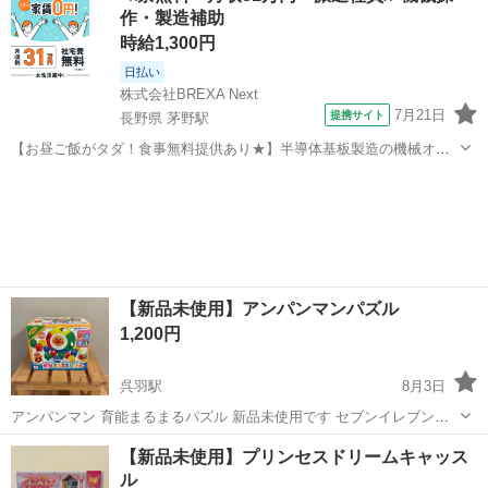
作・製造補助
時給1,300円
日払い
株式会社BREXA Next
7月21日
提携サイト
長野県 茅野駅
【お昼ご飯がタダ！食事無料提供あり★】半導体基板製造の機械オペ
レーターや検査作業！未経験活躍中★カップル＆友達同士の応募OK！
長野
茅野市
茅野駅
その他
赴任旅費会社負担★嬉しい無料送迎◎正社員登用制度あり！マイカー
通勤OK！無料駐車場完備！《長野県茅...
【新品未使用】アンパンマンパズル
1,200円
呉羽駅
8月3日
アンパンマン 育能まるまるパズル 新品未使用です セブンイレブン富
山北代店にて受け渡し可能な方
富山
富山市
呉羽駅
その他
アンパンマン
【新品未使用】プリンセスドリームキャッス
ル