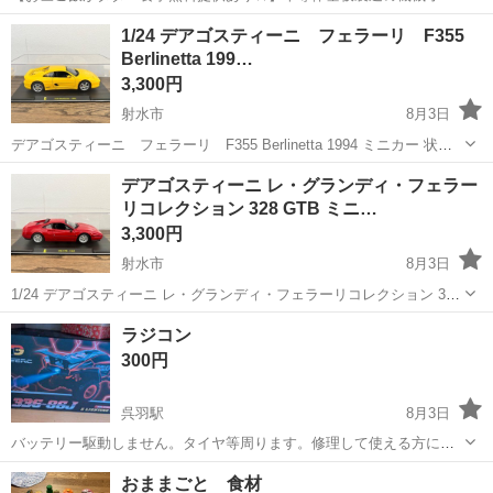
レーターや検査作業！未経験活躍中★カップル＆友達同士の応募OK！
長野
茅野市
茅野駅
その他
1/24 デアゴスティーニ フェラーリ F355
赴任旅費会社負担★嬉しい無料送迎◎正社員登用制度あり！マイカー
Berlinetta 199…
通勤OK！無料駐車場完備！《長野県茅...
3,300円
射水市
8月3日
デアゴスティーニ フェラーリ F355 Berlinetta 1994 ミニカー 状
態：美品 大きさ：W22、D11、H8 ケースに薄いキズやスレがありま
富山
射水市
ミニカー
デアゴスティーニ レ・グランディ・フェラー
す。 ご覧いただき誠にありがとうございます。 ...
リコレクション 328 GTB ミニ…
3,300円
射水市
8月3日
1/24 デアゴスティーニ レ・グランディ・フェラーリコレクション 328
GTB ミニカー DeAGOSTINI FERRARI 1985 状態：美品 大きさ：ケー
富山
射水市
ミニカー
ラジコン
スW22、D11、H8 ケースに薄いキズが...
300円
呉羽駅
8月3日
バッテリー駆動しません。タイヤ等周ります。修理して使える方に。
状態を確認の上、取引お願いいたします。取引後の返品返金は できま
富山
富山市
呉羽駅
ラジコン
バッテリー
おままごと 食材
せん。苦情等で評価を悪くしないというお約束の方と取引いたしま