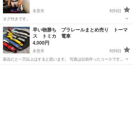
氷見市
8月6日
タグ付きです。
富山
氷見市
その他
早い物勝ち プラレールまとめ売り トーマ
ス トミカ 電車
4,000円
氷見市
8月6日
新品だと一万以上はすると思います。 写真は以前作ったコースです。
トミカのカンカン踏切はないです。 音が鳴る車両が3点ありますが、
富山
氷見市
ミニカー
プラレール
江ノ電がなりません。電池ボックスを掃除すれば直ると思います。 8
両中1つは壊れてますが、...