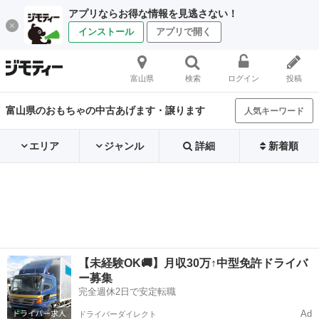
アプリならお得な情報を見逃さない！
インストール
アプリで開く
富山県
検索
ログイン
投稿
富山県のおもちゃの中古あげます・譲ります
人気キーワード
エリア
ジャンル
詳細
新着順
【未経験OK🚚】月収30万↑中型免許ドライバ
ー募集
完全週休2日で安定転職
Ad
ドライバーダイレクト