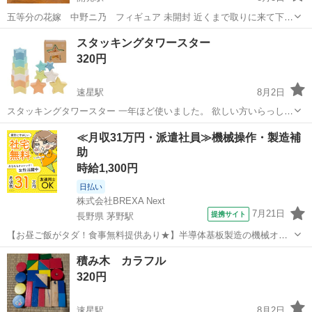
五等分の花嫁 中野ニ乃 フィギュア 未開封 近くまで取りに来て下さ
い
富山
富山市
開発駅
フィギュア
スタッキングタワースター
320円
速星駅
8月2日
スタッキングタワースター 一年ほど使いました。 欲しい方いらっしゃ
れば 箱は捨ててしまったのでありません。 土日のファボーレ周辺か
富山
富山市
速星駅
その他
周辺
≪月収31万円・派遣社員≫機械操作・製造補
平日夕方大沢野でのお取引希望です
助
時給1,300円
日払い
株式会社BREXA Next
7月21日
提携サイト
長野県 茅野駅
【お昼ご飯がタダ！食事無料提供あり★】半導体基板製造の機械オペ
レーターや検査作業！未経験活躍中★カップル＆友達同士の応募OK！
長野
茅野市
茅野駅
その他
積み木 カラフル
赴任旅費会社負担★嬉しい無料送迎◎正社員登用制度あり！マイカー
320円
通勤OK！無料駐車場完備！《長野県茅...
速星駅
8月2日