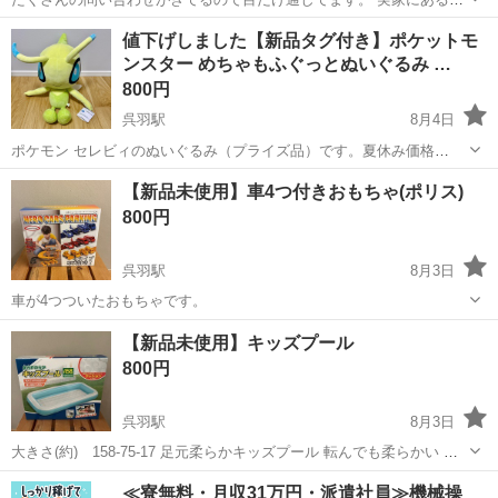
め写真・引き渡しはしばらくお待ちください。 右側のスティック？が
富山
高岡市
高岡駅
ポータブルゲーム
Switch
値下げしました【新品タグ付き】ポケットモ
反応鈍いです。反応しない時もあります。 どなたか使いますか？ でき
ンスター めちゃもふぐっとぬいぐるみ …
ればお子様のいるご家庭にお渡し...
800円
呉羽駅
8月4日
ポケモン セレビィのぬいぐるみ（プライズ品）です。夏休み価格
（20％OFF）にしました。
富山
富山市
呉羽駅
おもちゃ
ポケットモンスター
【新品未使用】車4つ付きおもちゃ(ポリス)
800円
呉羽駅
8月3日
車が4つついたおもちゃです。
富山
富山市
呉羽駅
その他
【新品未使用】キッズプール
800円
呉羽駅
8月3日
大きさ(約) 158-75-17 足元柔らかキッズプール 転んでも柔らかい 硬
い地面でも安心 底面にも空気を入れられてクッションになる 水抜き栓
富山
富山市
呉羽駅
おもちゃ
キッズプール
≪寮無料・月収31万円・派遣社員≫機械操
片付け楽々