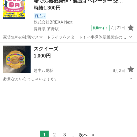
場での機械操作・製造オペレーター 交…
立つ傷...
時給1,300円
日払い
株式会社BREXA Next
7月21日
提携サイト
長野県 茅野駅
家賃無料の社宅でスマートライフをスタート！＜半導体基板製造の機
械操作・検査＞ランチ代もかからないオトクな職場◎／稼ぎもしっか
長野
茅野市
茅野駅
その他
スクイーズ
り！月収例31万円／長野県茅野市 半導体基板の製造・検査 クリーンル
1,000円
ーム内で、半導体基板の製造や検...
越中八尾駅
8月2日
必要な方いらっしゃいますか。
富山
富山市
越中八尾駅
その他
スクイーズ
1
2
3
...
次へ