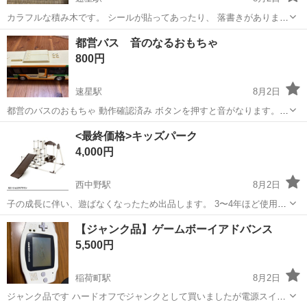
カラフルな積み木です。 シールが貼ってあったり、 落書きがありま
す。 まとめてお取引の方は300円です^_^ 取引は土日のファボーレ周辺
富山
富山市
速星駅
パズル
都営バス 音のなるおもちゃ
か 大沢野です。
800円
速星駅
8月2日
都営のバスのおもちゃ 動作確認済み ボタンを押すと音がなります。
前のライトも光ります。 扉の開け閉めも可能です。 車好きのお子さん
富山
富山市
速星駅
おもちゃ
都営バス
<最終価格>キッズパーク
におすすめです。 電池は入った状態でお渡し予定です。 音のなる消防
4,000円
車やトミカもたくさんあ...
西中野駅
8月2日
子の成長に伴い、遊ばなくなったため出品します。 3〜4年ほど使用し
ていたため、使用感あります。 片付けるまでは通常通り遊んでいまし
富山
富山市
西中野駅
その他
キッズパーク
【ジャンク品】ゲームボーイアドバンス
た。 破損で気になる箇所はありません。 部品も揃っています。 取説
5,500円
もありますが、端の方...
稲荷町駅
8月2日
ジャンク品です ハードオフでジャンクとして買いましたが電源スイッ