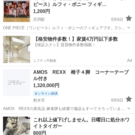
ピース）ルフィ・ボニー フィギ…
1,200円
呉羽駅
8月6日
ONE PIECE（ワンピース）ルフィ・ボニーのフィギュアです。1つ
1,200円、2つで2,000円になります。
富山
富山市
呉羽駅
フィギュア
ONE PIECE
【格安物件多数！】家賃4万円以下多数
【保証人ナシ】賃貸物件多数掲載！
Ad
ニフティ不動産
AMOS REXX 椅子４脚 コーナーテーブ
ル付き
1,320,000円
オンライン決済
射水市
8月6日
AMOS REXXの美良品 麻雀牌も綺麗で備品もすべてそろっていま
す。 今回は台だけでなく椅子４脚とコーナーテーブルもセットでこの
富山
射水市
ボードゲーム
配牌
これ以上値下げしません。日曜日に処分ホワ
お値段！ ３人麻雀にも対応しており配牌もドラ表示も完全自動です！
イトタイガー
点数計算も一目でわか...
800円