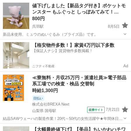
ます
富山
富山市
越中荏原駅
模型、プラモデル
値下げしました【新品タグ付き】ポケットモ
ンスター もふぐっと しっぽみてみて！…
800円
呉羽駅
8月5日
新品未使用、ミュウのぬいぐるみ（プライズ品）です。
富山
富山市
呉羽駅
おもちゃ
ミュウ
【格安物件多数！】家賃4万円以下多数
【保証人ナシ】賃貸物件多数掲載！
Ad
ニフティ不動産
≪寮無料・月収25万円・派遣社員≫電子部品
系工場での検査・検品 交替制
時給1,300円
日払い
株式会社BREXA Next
7月21日
提携サイト
山梨県 国母駅
結晶SAWウェーハの製造作業！20代～50代の女性活躍中★年間休日
120日＆土日祝休み！クリーンルーム内でのお仕事！日払い制度利用可
山梨
国母駅
その他
【大幅最終値下げ】【美品】ちいかわハチワ
◎正社員登用制度あり！マイカー通勤可！《山梨県中巨摩郡昭和町》