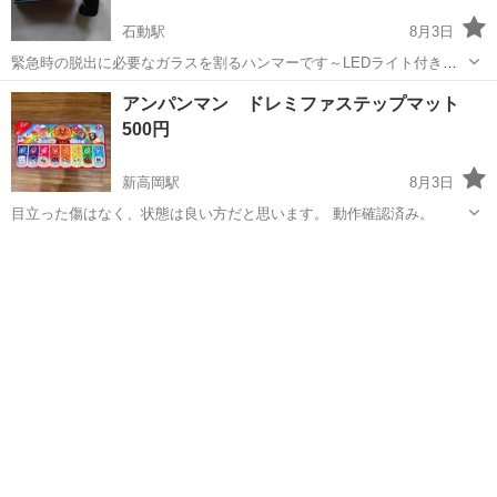
石動駅
8月3日
緊急時の脱出に必要なガラスを割るハンマーです～LEDライト付き、
ベルト切断カッター付きです～
富山
小矢部市
石動駅
ミニカー
アンパンマン ドレミファステップマット
500円
新高岡駅
8月3日
目立った傷はなく、状態は良い方だと思います。 動作確認済み。
富山
高岡市
新高岡駅
おもちゃ
アンパンマン