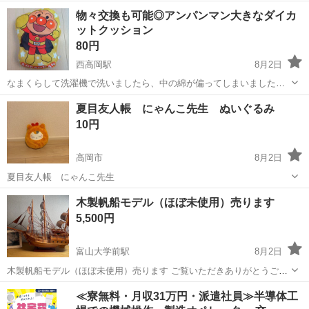
チの清掃だけじゃ復活しなかったので売ります 電源ランプは着きます
富山
富山市
稲荷町駅
ポータブルゲーム
物々交換も可能◎アンパンマン大きなダイカ
が液晶が付きません 液晶状態未確認（ビネガーシンドロームによるシ
ットクッション
ワ有 叩くとたまに起動し、スピー...
80円
西高岡駅
8月2日
なまくらして洗濯機で洗いましたら、中の綿が偏ってしまいました
(ToT) 生地が髪の毛つきやすい生地です。 およその大きさ 全長約39cm
富山
高岡市
西高岡駅
おもちゃ
ダイカットクッション
夏目友人帳 にゃんこ先生 ぬいぐるみ
どなたかいかがでしょうか？m(_ _)m 何かと物々交換も助かりますm(_
10円
_)m
高岡市
8月2日
夏目友人帳 にゃんこ先生
富山
高岡市
おもちゃ
夏目友人帳
木製帆船モデル（ほぼ未使用）売ります
5,500円
富山大学前駅
8月2日
木製帆船モデル（ほぼ未使用）売ります ご覧いただきありがとうござ
います。 とても美しい 木製の帆船モデル をお譲りします。 ✔ サイ
富山
富山市
富山大学前駅
その他
帆船
≪寮無料・月収31万円・派遣社員≫半導体工
ズ：縦55cm × 横45cm × 幅11cm ✔ 状態：ほぼ未使用・展示のみ ✔ 目