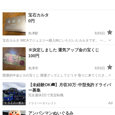
宝石カルタ
0円
魚津駅
8月6日
宝石カルタ IMCAでジュエリー購入時にいただいたカルタです。 一般
販売されていないノベルティ品で、和のテイストと上品なデザインが
富山
魚津市
魚津駅
カードゲーム
カルタ
※決定しました 運気アップ金の宝くじ
特徴的なアイテムです。 カルタで遊びながら 宝石に詳しくなりません
100円
か？ 魚津まで...
魚津市
8月6日
開運的中金ピカの宝くじ 開運グッズとしてどうぞ 取りに来てくださる
方に🏠
富山
魚津市
その他
グッズ
【未経験OK🚚】月収30万↑中型免許ドライバ
ー募集
完全週休2日で安定転職
Ad
ドライバーダイレクト
アンパンマンぬいぐるみ