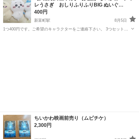
レうさぎ おしりふりふりBIG ぬいぐ…
人気の工場のお仕事 ◇結晶...
400円
新富町駅
8月5日
1つ400円です。ご希望のキャラクターをご連絡下さい。 3つセットな
ら1200円です。 購入後暗所にて袋に入れて保管していました。 約
富山
富山市
新富町駅
おもちゃ
ハチワレ
30cmの大きなぬいぐるみです。 ちいかわ好きな方やお子様にいかが
でしょうか。 目立つ汚れ...
ちいかわ映画前売り（ムビチケ）
2,300円