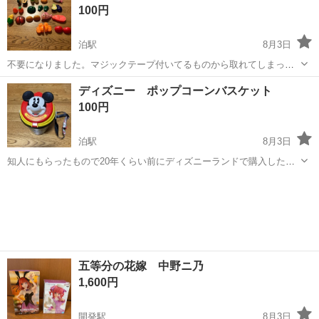
100円
す。
泊駅
8月3日
不要になりました。マジックテープ付いてるものから取れてしまった
ものまで様々です。 子供が使ったものとご理解の上でご連絡くださ
富山
下新川郡
泊駅
おもちゃ
かも
ディズニー ポップコーンバスケット
い。 朝日〜黒部（魚津のK's電気辺りまでならギリ可能）間でお取引き
100円
可能な方宜しくお願いします。
泊駅
8月3日
知人にもらったもので20年くらい前にディズニーランドで購入したも
のだと思います。プリント剥がれ、紐の破損はありません。あくまで
富山
下新川郡
泊駅
その他
ポップコーン
も個人の使用品ですのでご納得の上でお願いします。 平日の午前中は
仕事してます。平日でしたら午...
五等分の花嫁 中野ニ乃
1,600円
開発駅
8月3日