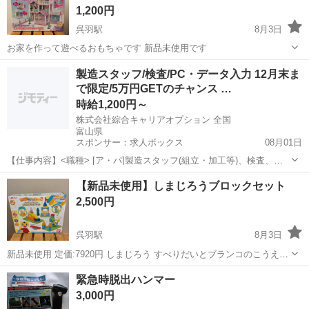
1,200円
呉羽駅
8月3日
お家を作って遊べるおもちゃです 新品未使用です
富山
富山市
呉羽駅
おもちゃ
新品
製造スタッフ/検査/PC・データ入力 12月末ま
で限定/5万円GETのチャンス …
時給1,200円～
株式会社綜合キャリアオプション 全国
富山県
スポンサー：求人ボックス
08月01日
【仕事内容】<職種> [ア・パ]製造スタッフ(組立・加工等)、検査、デ
ータ入力、タイピング(PC・パソコン・インターネット) <雇用形態>
アルバイト・パート
【新品未使用】しまじろうブロックセット
アルバイト・パート <給与> [ア・パ]時給1,200円～ 交通費:一部支給
2,500円
日払いOK!...
呉羽駅
8月3日
新品未使用 定価:7920円 しまじろう すべりだいとブランコのこうえん
ブロックセット セブンイレブン富山北代店で受け渡し可能な方
富山
富山市
呉羽駅
その他
しまじろう
緊急時脱出ハンマー
3,000円