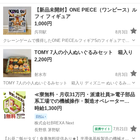
【新品未開封】ONE PIECE（ワンピース）ル
フィ フィギュア
1,000円
呉羽駅
8月3日
クレーンゲームで獲得したONE PIECEルフィギア5のフィギュアで
す。
富山
富山市
呉羽駅
フィギュア
ONE PIECE
TOMY 7人の小人ぬいぐるみセット 箱入り
2,200円
射水市
8月3日
TOMY 7人の小人ぬいぐるみセット 箱入り ディズニー ぬいぐるみの
サイズ 約18㎝ ※箱は日焼け・汚れがありますが、ぬいぐるみは き
富山
射水市
おもちゃ
店舗
≪寮無料・月収31万円・派遣社員≫電子部品
れいな状態です。 ご覧いただき誠にありがとうございます。 当商品...
系工場での機械操作・製造オペレーター…
時給1,300円
日払い
株式会社BREXA Next
7月21日
提携サイト
長野県 茅野駅
【お昼ご飯がタダ！食事無料提供あり★】半導体基板製造の機械オペ