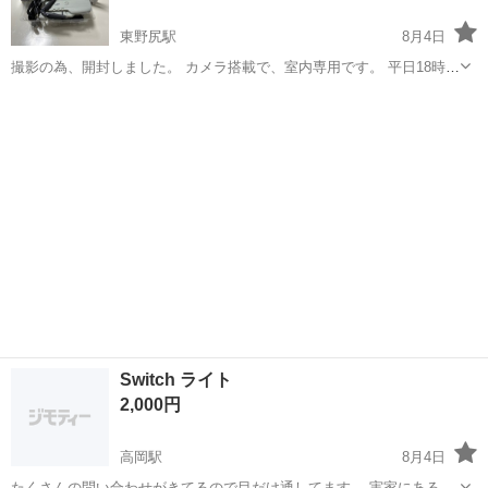
東野尻駅
8月4日
撮影の為、開封しました。 カメラ搭載で、室内専用です。 平日18時以
降か土日の取引でお願いいたします。 8/8（土）は都合悪いです。 値
富山
砺波市
東野尻駅
ラジコン
下げ不可です。
Switch ライト
2,000円
高岡駅
8月4日
たくさんの問い合わせがきてるので目だけ通してます。 実家にあるた