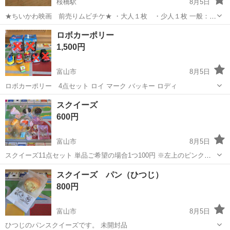
桜橋駅
8月5日
★ちいかわ映画 前売りムビチケ★ ・大人１枚 ・少人１枚 一般：
1,500円（税込） ジュニア：800円（税込） ※公開日の前々日、座席予
富山
富山市
桜橋駅
パズル
ちい
ロボカーポリー
約開始の際 サーバーが混雑しており、予約する際エラーで、座席予
1,500円
約出来ず、新しく映...
富山市
8月5日
ロボカーポリー 4点セット ロイ マーク バッキー ロディ
富山
富山市
おもちゃ
ロボカーポリー
スクイーズ
600円
富山市
8月5日
スクイーズ11点セット 単品ご希望の場合1つ100円 ※左上のピンクの
ケーキは一度片栗粉をつけ、食器用洗剤で洗って使っていました。 く
富山
富山市
おもちゃ
スクイーズ
スクイーズ パン（ひつじ）
まパン ぶどう キュウイ オレオ 卵 ケーキ 肉球
800円
富山市
8月5日
ひつじのパンスクイーズです。 未開封品