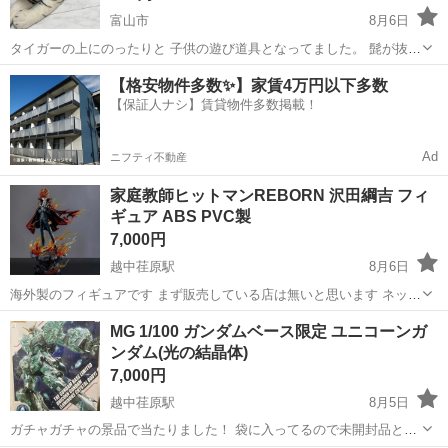
富山市
8月6日
タイガーの上にのったりと 子供の遊び道具となってました。 髭が抜か
れて髭がありません 多少の汚れや色褪せはありますが まだまだ綺麗な
富山
富山市
おもちゃ
【格安物件多数✨】家賃4万円以下多数
方だと思います
【保証人ナシ】賃貸物件多数掲載！
Ad
ニフティ不動産
家庭教師ヒットマンREBORN 沢田綱吉 フィ
ギュア ABS PVC製
7,000円
越中荏原駅
8月6日
海外製のフィギュアです まず販売している店は無いと思います ネット
で買うしか現在方法は無いかと思います レア物です
富山
富山市
越中荏原駅
フィギュア
MG 1/100 ガンダムベース限定 ユニコーンガ
ンダム(光の結晶体)
7,000円
越中荏原駅
8月5日
ガチャガチャの景品で当たりました！ 袋に入ってるので未開封品とし