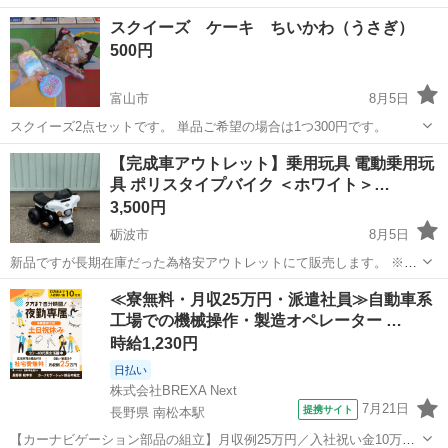
富山
富山市
おもちゃ
スクイーズ
スクイーズ ケーキ ちいかわ（うさぎ）
500円
富山市
8月5日
スクイーズ2点セットです。 単品ご希望の場合は1つ300円です。
富山
富山市
おもちゃ
スクイーズ
【完成車アウトレット】乗用玩具 電動乗用玩
具 ポリスタイプバイク ＜ホワイト＞…
3,500円
砺波市
8月5日
新品ですが長期在庫だった為格安アウトレットにて販売します。 ※動
作確認済み 不良個所無し 付属品は画像5枚目になります。 ※※※ア
富山
砺波市
その他
アウトレット
≪寮無料・月収25万円・派遣社員≫自動車系
ウトレット品ご了承事項※※※ 動作点検済 輸入品のため、擦りキズや
工場での機械操作・製造オペレーター …
プラスチッ...
時給1,230円
日払い
株式会社BREXA Next
7月21日
提携サイト
長野県 南松本駅
【カーナビゲーション部品の組立】月収例25万円／入社祝い金10万