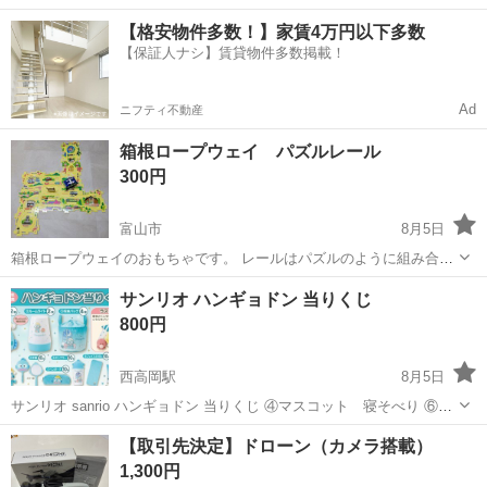
円！／うれしい土日祝休み★年間休日125日／稼げる夜勤専属！日払い
長野
松本市
南松本駅
その他
【格安物件多数！】家賃4万円以下多数
OK！ 人気の工場のお仕事 ◇カーナビゲーション部品の組立◇ ■ 業務
【保証人ナシ】賃貸物件多数掲載！
内容 車載用カーナビゲ...
Ad
ニフティ不動産
箱根ロープウェイ パズルレール
300円
富山市
8月5日
箱根ロープウェイのおもちゃです。 レールはパズルのように組み合わ
せて繋ぎます。 箱根登山電車もありましたが、購入当初から動きが悪
富山
富山市
おもちゃ
サンリオ ハンギョドン 当りくじ
く既に捨ててしまった気がします。
800円
西高岡駅
8月5日
サンリオ sanrio ハンギョドン 当りくじ ④マスコット 寝そべり ⑥手
鏡 ⑧タンブラー ⑨フェイスタオル ⑪ピンク ×2 ※1つの値段です。 ま
富山
高岡市
西高岡駅
おもちゃ
ハンギョドン
【取引先決定】ドローン（カメラ搭載）
とめて購入の場合値下げします。 ご覧いただきありがとうございま
1,300円
す。