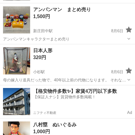
アンパンマン まとめ売り
1,500円
新庄田中駅
8月6日
アンパンマンキャラクターまとめ売り
富山
富山市
新庄田中駅
おもちゃ
日本人形
320円
小杉駅
8月6日
母の嫁入り道具だった物で、40年以上前の代物になります。 それなり
に高価な物だったようですが、ケースごとずっと仕舞ってありまし
富山
射水市
小杉駅
フィギュア
【格安物件多数✨】家賃4万円以下多数
た。 【サイズ】縦：74cm、横：58cm、奥行き：48cm （大体です）
【保証人ナシ】賃貸物件多数掲載！
【傷などの状態】とく...
Ad
ニフティ不動産
八村塁 ぬいぐるみ
1,000円