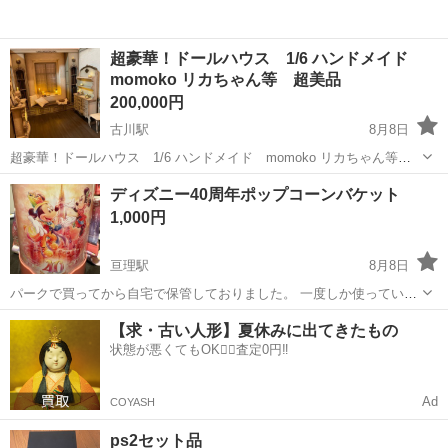
超豪華！ドールハウス 1/6 ハンドメイド
momoko リカちゃん等 超美品
200,000円
古川駅
8月8日
超豪華！ドールハウス 1/6 ハンドメイド momoko リカちゃん等
超美品 この度、引越しに伴い売却致します。 ガラスショーケース内に
宮城
大崎市
古川駅
おもちゃ
ディズニー40周年ポップコーンバケット
飾って居りましたので、汚れや埃無く非常に綺麗です。 これ以外にも
1,000円
10個有りま...
亘理駅
8月8日
パークで買ってから自宅で保管しておりました。 一度しか使っていな
いので傷とかは少ないと思います。 ライトも問題なく点灯します。 よ
宮城
亘理郡
亘理駅
その他
【求・古い人形】夏休みに出てきたもの
ろしくお願いいたします。
状態が悪くてもOK🙆‍♀️査定0円‼️
Ad
COYASH
ps2セット品