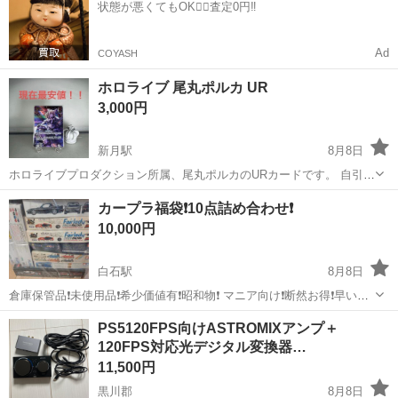
状態が悪くてもOK🙆‍♀️査定0円‼️
出荷業務◇ ＊大手メーカー...
Ad
COYASH
ホロライブ 尾丸ポルカ UR
3,000円
新月駅
8月8日
ホロライブプロダクション所属、尾丸ポルカのURカードです。 自引き
し、スリーブに入れ、保管しておりました。 素人目ではありますが
宮城
気仙沼市
新月駅
カードゲーム
ホロライブ
カープラ福袋❗10点詰め合わせ❗
傷、白かけ等は見られません。 又、トラブル防止の為、プレイ用とし
10,000円
てのご購入をおすすめ致します。。...
白石駅
8月8日
倉庫保管品❗未使用品❗希少価値有❗昭和物❗ マニア向け❗断然お得❗早い者
勝ち❗CITYターボ⁉️ 中身確認してません❗お掃除してません❗だから安い❗
宮城
白石市
白石駅
模型、プラモデル
詰め合わせ
PS5120FPS向けASTROMIXアンプ＋
RX-7箱破れ有❗ノークレーム、ノーリターン商品❗ 夏休みはプラモ...
120FPS対応光デジタル変換器…
11,500円
黒川郡
8月8日