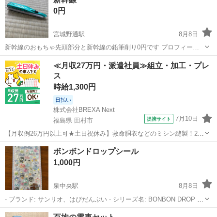
ある方のみお願いいたします。 ・中身すり替え防止のため返品は受け
0円
付けておりません。気持ちの...
宮城野通駅
8月8日
新幹線のおもちゃ先頭部分と新幹線の鉛筆削り0円です プロフィール
確認お願いします！
宮城
仙台市
宮城野通駅
おもちゃ
新幹線
≪月収27万円・派遣社員≫組立・加工・プレ
ス
時給1,300円
日払い
株式会社BREXA Next
7月10日
提携サイト
福島県 田村市
【月収例26万円以上可★土日祝休み】救命胴衣などのミシン縫製！20
代～50代の男女大活躍中★日払い制度あり！マイカー通勤OK＆無料駐
福島
田村市
その他
ボンボンドロップシール
車場完備！食堂利用可★交通費支給◎《福島県田村市》 人気の工場の
1,000円
お仕事 ◇救命胴衣などのミ...
泉中央駅
8月8日
- ブランド: サンリオ、はぴだんぶい - シリーズ名: BONBON DROP ・
ご覧いただきありがとうございます。 正規品です。 自宅保管であるこ
宮城
仙台市
泉中央駅
おもちゃ