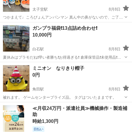
太子堂駅
8月8日
つかまえて♩ころぴょんアンパンマン 真ん中の鼻がないので、ご了承
いただける方よろしくお願いいたします。 ドキンちゃんコキンちゃん
宮城
仙台市
太子堂駅
おもちゃ
ガンプラ福袋❗13点詰め合わせ❗
チーズの紐付きマスコット アンパンマンぬいぐるみ型ポケットティッ
10,000円
シュケース アンパンマンよく...
白石駅
8月8日
夏休みはプラモだね❗早い者勝ち❗お得過ぎる❗ 倉庫保管品❗未使用品❗希
少価値有❗昭和物❗ 中身確認してません❗お掃除してません❗写メが全て❗
宮城
白石市
白石駅
模型、プラモデル
ミニオン なりきり帽子
だから安い❗ノークレーム、ノーリターン商品❗ 必要な方に‼️
0円
角田駅
8月8日
被れます。 ゲームセンタープライズ品。 タグはついたままです。
宮城
角田市
角田駅
おもちゃ
≪月収24万円・派遣社員≫機械操作・製造補
助
時給1,300円
日払い