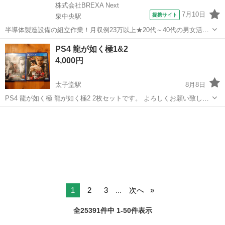
株式会社BREXA Next
7月10日
提携サイト
泉中央駅
半導体製造設備の組立作業！月収例23万以上★20代～40代の男女活躍
中中！社会保険完備！送迎あり！◎マイカー通勤OK＆無料駐車場完
宮城
泉中央駅
その他
PS4 龍が如く極1&2
備！作業着無償貸与◎食堂利用可★《宮城県黒川郡大和町》 人気の工
4,000円
場のお仕事 ◇半導体製造設備...
太子堂駅
8月8日
PS4 龍が如く極 龍が如く極2 2枚セットです。 よろしくお願い致しま
す！
宮城
仙台市
太子堂駅
テレビゲーム
龍が如く極
1
2
3
...
次へ
全25391件中 1-50件表示