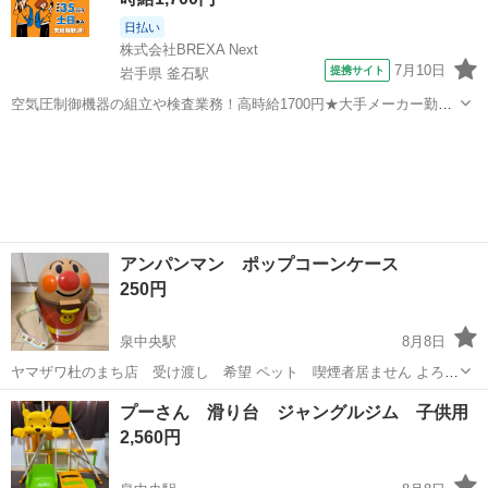
日払い
株式会社BREXA Next
7月10日
提携サイト
岩手県 釜石駅
空気圧制御機器の組立や検査業務！高時給1700円★大手メーカー勤
務！嬉しい寮費無料！ワンルーム寮完備★マイカー通勤OK＆工場敷地
岩手
釜石市
釜石駅
その他
内に無料駐車場あり★！《岩手県釜石市》 人気の工場のお仕事 ◇空気
圧制御機器（シリンダ、バルブ...
アンパンマン ポップコーンケース
250円
泉中央駅
8月8日
ヤマザワ杜のまち店 受け渡し 希望 ペット 喫煙者居ません よろし
くお願いします
宮城
黒川郡
泉中央駅
おもちゃ
ポップコーン
プーさん 滑り台 ジャングルジム 子供用
2,560円