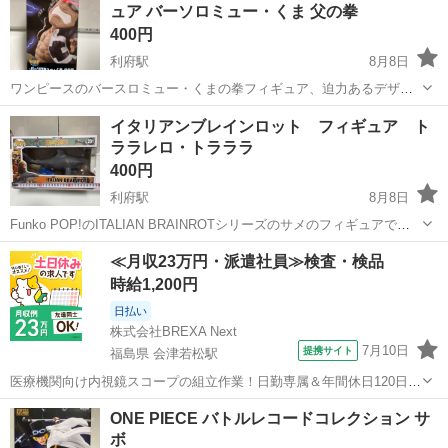
ュア バーソロミュー・くま 父の拳
400円
利府駅
8月8日
ワンピースのバースロミュー・くまの拳フィギュア、迫力あるデザイ
ン。 - ブランド: バンダイ - モデル名: バースロミュー・くまの拳 - シ
宮城
宮城郡
利府駅
フィギュア
くま
イタリアンブレインロット フィギュア ト
リーズ: ワンピースメガワールドコレクタブルフィギュア - キャラク
ララレロ・トラララ
タ...
400円
利府駅
8月8日
Funko POP!のITALIAN BRAINROTシリーズのサメのフィギュアで
す。パッケージには「VINYL FIGURE」と記載されており、コレクシ
宮城
宮城郡
利府駅
フィギュア
サメ
≪月収23万円・派遣社員≫検査・検品
ョンアイテムとしておすすめです。 【ブランド】Funko POP...
時給1,200円
日払い
株式会社BREXA Next
7月10日
提携サイト
福島県 会津若松駅
医療機関向け内視鏡スコープの組立作業！日勤専属＆年間休日120日
★◎20代～40代の男女活躍中！送迎あり！マイカー通勤OK◎無料駐車
福島
会津若松市
会津若松駅
その他
ONE PIECE バトルレコードコレクション サ
場あり★日払いあり◎空調完備で快適作業！《福島県会津若松市》 人
ボ
気の工場のお仕事 ◇医療機...