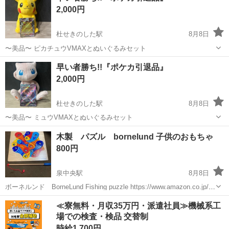
2,000円
杜せきのした駅
8月8日
〜美品〜 ピカチュウVMAXとぬいぐるみセット
宮城
名取市
杜せきのした駅
カードゲーム
ポケカ
早い者勝ち!!『ポケカ引退品』
2,000円
杜せきのした駅
8月8日
〜美品〜 ミュウVMAXとぬいぐるみセット
宮城
名取市
杜せきのした駅
カードゲーム
ポケカ
木製 パズル bornelund 子供のおもちゃ
800円
泉中央駅
8月8日
ボーネルンド BorneLund Fishing puzzle https://www.amazon.co.jp/ボ
ーネルンドオリジナル-BorneLund-Original-魚つりパズル-
宮城
仙台市
泉中央駅
パズル
魚つり
≪寮無料・月収35万円・派遣社員≫機械系工
HY704610/dp/B00...
場での検査・検品 交替制
時給1,700円