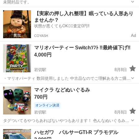
未開封品です。
宮城
石巻市
蛇田駅
パズル
ハンドグリップ
【実家の押し入れ整理】眠っている人形あり
ませんか？
状態が悪くてもOK🙆‍♀️査定0円‼️
Ad
COYASH
マリオパーティー Switchｿﾌﾄ ‼️最終値下げ‼️
4,000円
岩切駅
8月8日
・マリオパーティ 数回使用しました 中古品なのでご理解ある方ご購入
よろしくお願いします 近くまでとりにきてほしいです よろしくお願い
宮城
仙台市
岩切駅
パズル
スイッチ
マイクラ などぬいぐるみ
いたします🙇‍♀️
700円
オンライン決済
岩切駅
8月8日
タグついてるやつもあればないやつもあります！ 色んなぬいぐるみの
まとめ売りになります☆ 近くまでとりにきてほしいです よろしくお願
宮城
仙台市
岩切駅
おもちゃ
ハセガワ パルサーGTI-R プラモデル
いいたします🙇‍♀️