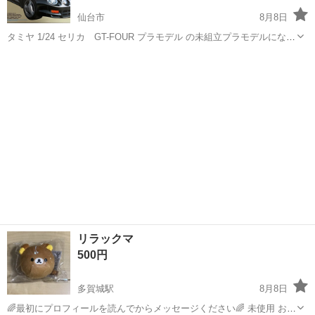
仙台市
8月8日
タミヤ 1/24 セリカ GT-FOUR プラモデル の未組立プラモデルになり
ます。 中古品の為、外箱に傷み等あります。 詳しくは画像をご確認く
宮城
仙台市
模型、プラモデル
ださい！ NC.NRでお願いしたいので質問等ありましたらお気軽にお声
掛...
リラックマ
500円
多賀城駅
8月8日
🌈最初にプロフィールを読んでからメッセージください🌈 未使用 お取