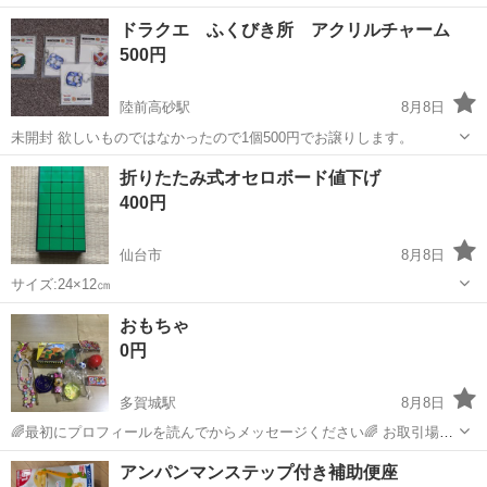
引場所は、ファミリーマート多賀城八幡店駐車場になります。 時間は
宮城
多賀城市
多賀城駅
おもちゃ
ドラクエ ふくびき所 アクリルチャーム
プロフィールをご確認ください。 発送はしておりません。 最初のメッ
500円
セージにご希望の日...
陸前高砂駅
8月8日
未開封 欲しいものではなかったので1個500円でお譲りします。
宮城
仙台市
陸前高砂駅
おもちゃ
ドラクエ
折りたたみ式オセロボード値下げ
400円
仙台市
8月8日
サイズ:24×12㎝
宮城
仙台市
ボードゲーム
おもちゃ
0円
多賀城駅
8月8日
🌈最初にプロフィールを読んでからメッセージください🌈 お取引場所
は、ファミリーマート多賀城八幡店駐車場になります。 時間はプロフ
宮城
多賀城市
多賀城駅
おもちゃ
アンパンマンステップ付き補助便座
ィールをご確認ください。 発送はしておりません。 最初のメッセージ