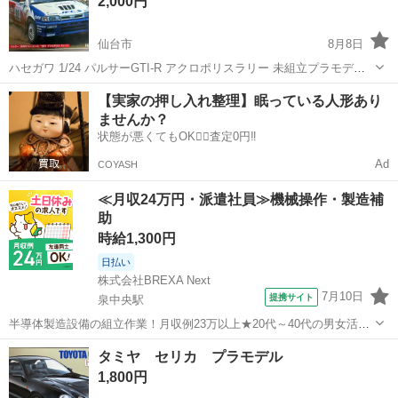
2,000円
仙台市
8月8日
ハセガワ 1/24 パルサーGTI-R アクロポリスラリー 未組立プラモデル
になります。 中古品の為、外箱に傷み等あります。 詳しくは画像をご
宮城
仙台市
模型、プラモデル
パルサー
【実家の押し入れ整理】眠っている人形あり
確認ください！ NC.NRでお願いしたいので質問等ありましたらお気軽
ませんか？
にお...
状態が悪くてもOK🙆‍♀️査定0円‼️
Ad
COYASH
≪月収24万円・派遣社員≫機械操作・製造補
助
時給1,300円
日払い
株式会社BREXA Next
7月10日
提携サイト
泉中央駅
半導体製造設備の組立作業！月収例23万以上★20代～40代の男女活躍
中中！社会保険完備！送迎あり！◎マイカー通勤OK＆無料駐車場完
宮城
泉中央駅
その他
タミヤ セリカ プラモデル
備！作業着無償貸与◎食堂利用可★《宮城県黒川郡大和町》 人気の工
1,800円
場のお仕事 ◇半導体製造設備...