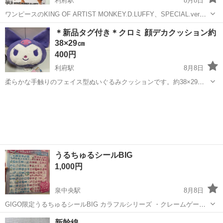
利府駅
8月8日
ワンピースのKING OF ARTIST MONKEY.D.LUFFY、SPECIAL.verの
フィギュア。 - ブランド: バンダイ - モデル名: KING OF ARTIST
宮城
宮城郡
利府駅
フィギュア
ブランド
＊新品タグ付き＊クロミ 顔デカクッション約
MONKEY.D.LUFFY -...
38×29㎝
400円
利府駅
8月8日
柔らかな手触りのフェイス型ぬいぐるみクッションです。約38×29
㎝。 新品未使用ですが、アミューズメント景品のため初期傷などある
宮城
宮城郡
利府駅
おもちゃ
場合がございます。ご了承くださいませ。
うるちゅるシールBIG
1,000円
泉中央駅
8月8日
GIGO限定うるちゅるシールBIG カラフルシリーズ ・クレームゲーム
で獲得したものです。新品未開封ですが、初期傷など取扱にご理解の
宮城
仙台市
泉中央駅
おもちゃ
新幹線