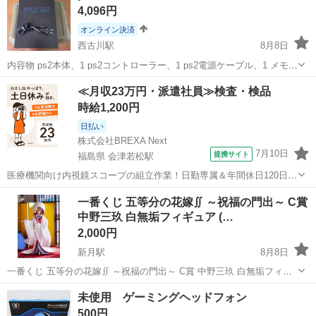
4,096円
オンライン決済
西古川駅
8月8日
内容物 ps2本体、1 ps2コントローラー、1 ps2電源ケーブル、1 メモリ
ーカード、1 HDMI AV変換コンバーター、1 3色端子、1 キングダムハ
宮城
加美郡
西古川駅
テレビゲーム
≪月収23万円・派遣社員≫検査・検品
ーツ無印、1 ドラゴンクエスト8、1 2年前くらいに買った中古品に...
時給1,200円
日払い
株式会社BREXA Next
7月10日
提携サイト
福島県 会津若松駅
医療機関向け内視鏡スコープの組立作業！日勤専属＆年間休日120日
★◎20代～40代の男女活躍中！送迎あり！マイカー通勤OK◎無料駐車
福島
会津若松市
会津若松駅
その他
一番くじ 五等分の花嫁∬ ～祝福の門出～ C賞
場あり★日払いあり◎空調完備で快適作業！《福島県会津若松市》 人
中野三玖 白無垢フィギュア (…
気の工場のお仕事 ◇医療機...
2,000円
新月駅
8月8日
一番くじ 五等分の花嫁∬ ～祝福の門出～ C賞 中野三玖 白無垢フィギ
ュア 新品未開封を購入した物になります。 現在販売されている平均値
宮城
気仙沼市
新月駅
フィギュア
白無垢
未使用 ゲーミングヘッドフォン
3000円程度となります。大変お得かと思います。 気仙沼市南三陸町付
500円
近での取引となります。