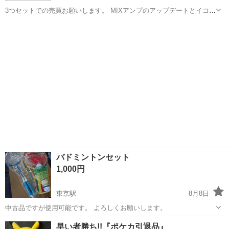
3つセットでの売買お願いします。 MIXアンプのアップデートとイコラ
イザ設定済み、動作問題無し、汚れキズ目立つ物は全くありません。
宮城
黒川郡
テレビゲーム
箱以外全てありますが対応のHDMIケーブルのみご自分で用意下さい。
マイクはオマケだと...
バドミントンセット
1,000円
東京駅
8月8日
中古品ですが使用可能です。 よろしくお願いします。
宮城
仙台市
東京駅
その他
早い者勝ち!!『ポケカ引退品』