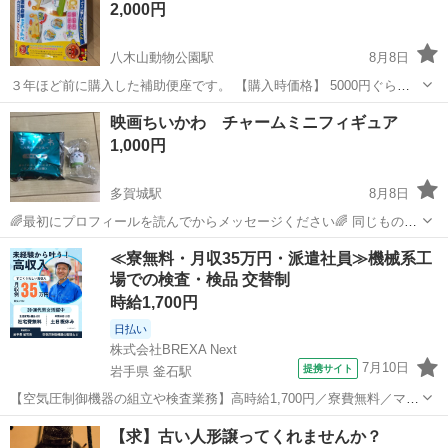
2,000円
にご希望の日にちを入れ...
八木山動物公園駅
8月8日
３年ほど前に購入した補助便座です。 【購入時価格】 5000円ぐらい
（確か） 【サイズ】 【傷などの状態】 とくに目立った傷はありませ
宮城
仙台市
八木山動物公園駅
おもちゃ
映画ちいかわ チャームミニフィギュア
ん。 【アピールポイント】 状態はいいのでまだまだ使えます！ 購入
1,000円
したものの、子供...
多賀城駅
8月8日
🌈最初にプロフィールを読んでからメッセージください🌈 同じものが
出たので出品します。 🦀古本屋 カニちゃん🦀と交換も可 お取引場所
宮城
多賀城市
多賀城駅
フィギュア
≪寮無料・月収35万円・派遣社員≫機械系工
は、ファミリーマート多賀城八幡店駐車場になります。 時間はプロフ
場での検査・検品 交替制
ィールをご確認くだ...
時給1,700円
日払い
株式会社BREXA Next
7月10日
提携サイト
岩手県 釜石駅
【空気圧制御機器の組立や検査業務】高時給1,700円／寮費無料／マイ
カー通勤OK＆工場敷地内に無料駐車場あり 人気の工場のお仕事 ◇空
岩手
釜石市
釜石駅
その他
【求】古い人形譲ってくれませんか？
気圧制御機器（シリンダ、バルブ等）の製造・組立、検査、梱包、入