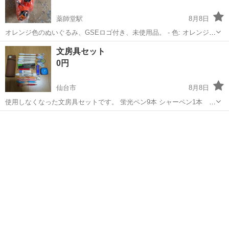
薬師堂駅
8月8日
オレンジ色のぬいぐるみ、GSEロゴ付き、未使用品。 - 色: オレンジ -
ブランド名: 小田急グループ - 特徴: GSEロゴ付き - 状態: 未使用（袋
宮城
仙台市
薬師堂駅
おもちゃ
オレンジ
文房具セット
入り） 新品未使用ですが経年劣化はあります
0円
仙台市
8月8日
使用しなくなった文房具セットです。 蛍光ペン9本 シャーペン1本 セ
サミストリート のり 2本 カラーボールペン 4本 修正テープ 3本
宮城
仙台市
おもちゃ
ノリテープ 1本 裁縫メジャー シャーペンの芯 0.5mm 消しゴム 1
つ 熊の筆箱...