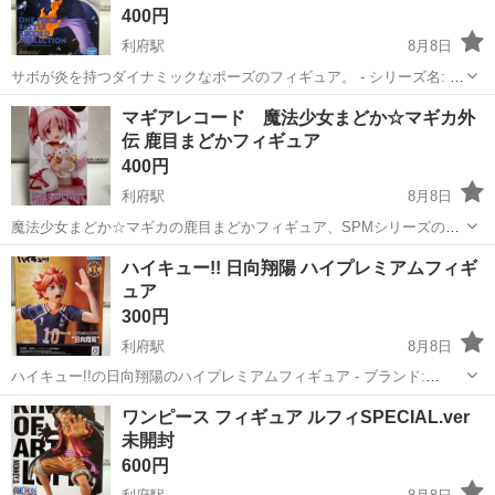
400円
利府駅
8月8日
サボが炎を持つダイナミックなポーズのフィギュア。 - シリーズ名: バ
トルレコードコレクション - キャラクター名: サボ - ブランド: バンダ
宮城
宮城郡
利府駅
フィギュア
ONE PIECE
マギアレコード 魔法少女まどか☆マギカ外
イ - モデル: サボ - デザイン特徴: 炎を持つポーズ
伝 鹿目まどかフィギュア
400円
利府駅
8月8日
魔法少女まどか☆マギカの鹿目まどかフィギュア、SPMシリーズの美
しいデザイン。 - ブランド: SEGA - モデル名: SPMフィギュア - キャ
宮城
宮城郡
利府駅
フィギュア
まどか
ハイキュー!! 日向翔陽 ハイプレミアムフィギ
ラクター名: 鹿目まどか - 特徴: 魔法少女のデザイン - ...
ュア
300円
利府駅
8月8日
ハイキュー!!の日向翔陽のハイプレミアムフィギュア - ブランド:
SEGA - キャラクター名: 日向翔陽 - シリーズ名: ハイキュー!! - フィギ
宮城
宮城郡
利府駅
フィギュア
ハイキュー
ワンピース フィギュア ルフィSPECIAL.ver
ュアタイプ: ハイプレミアムフィギュア - モデル: 全1
未開封
600円