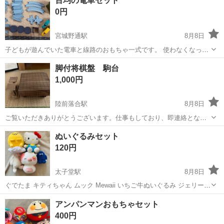
百均の電車セット
とをご理解いただける方のみお取り引きお願いします。 ・中身すり替
0円
え防止...
宮城野通駅
8月8日
子どもが遊んでいた電車と線路のおもちゃ一式です。 使わなくなった
ため、無料でお譲りします。 写真に写っているものが全てです。 線路
宮城
仙台市
宮城野通駅
おもちゃ
脚付将棋盤 駒台
は組み合わせると、写真のようにかなり大きなコースを作ることがで
1,000円
きます。 電車は緑と黄色の2...
陸前落合駅
8月8日
ご覧いただきありがとうございます。仕事もしており、即連絡となら
ない場合もあるかと思います。それでも迅速かつ安心してお取引でき
宮城
仙台市
陸前落合駅
囲碁、将棋、麻雀
ぬいぐるみセット
ますよう、注意して参ります。どうぞよろしくお願いいたします。
120円
【お渡し】 現地お引き渡しです。...
太子堂駅
8月8日
ぐでたま キティちゃん ムック Mewaii いちご牛ぬいぐるみ ジェリーキ
ャット（Jellycat） バシュフルバニー（Bashful Bunny） 素人保管ご了
宮城
仙台市
太子堂駅
おもちゃ
ぐでたま
アンパンマンおもちゃセット
承いただける方、 ご検討よろしくお願いいたします。
400円