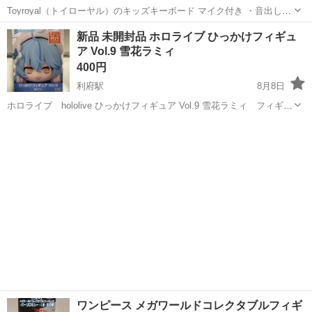
Toyroyal（トイローヤル）のキッズキーボード マイク付き ・音出し動
作確認済み。 ・鍵盤、ボタン共に操作問題ありません ・通常使用に伴
宮城
仙台市
東北福祉大前駅
おもちゃ
新品 未開封品 ホロライブ ひっかけフィギュ
う小キズや擦れた傷はあります。 写真にて状態をご確認ください -
ア Vol.9 雪花ラミィ
ブランド: ...
400円
利府駅
8月8日
ホロライブ hololive ひっかけフィギュア Vol.9 雪花ラミィ フィギュ
ア 新品未開封品です。
宮城
宮城郡
利府駅
フィギュア
ホロライブ
ワンピース メガワールドコレクタブルフィギ