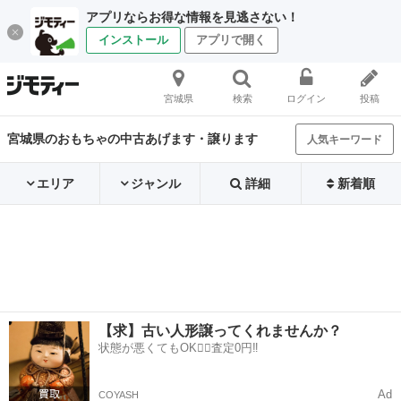
アプリならお得な情報を見逃さない！
インストール
アプリで開く
宮城県
検索
ログイン
投稿
宮城県のおもちゃの中古あげます・譲ります
人気キーワード
エリア
ジャンル
詳細
新着順
【求】古い人形譲ってくれませんか？
状態が悪くてもOK🙆‍♀️査定0円‼️
Ad
COYASH