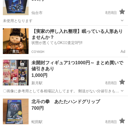
仙台市
8月8日
未使用となります
宮城
仙台市
テレビゲーム
【実家の押し入れ整理】眠っている人形あり
ませんか？
状態が悪くてもOK🙆‍♀️査定0円‼️
Ad
COYASH
未開封フィギュア1つ1000円～ まとめ買いで
値引きあり
1,000円
新月駅
8月8日
〇画像に参考用として各相場記入してます。 郵送がない分値引きも強
めに設定させて頂きました！ 1個だけの購入でも通常の購入よりお安
宮城
気仙沼市
新月駅
フィギュア
北斗の拳 あたたハンドグリップ
くなってます！ 他の投稿の物と同時購入でのお値引も考えます お値引
700円
の例) 1個:1000円 2...
蛇田駅
8月8日