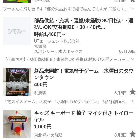
泉中央駅
8月8日
プーさんの滑り台です 1部分欠品ありで紐で結んてますが 問題なく使
用してました 子供が大きくなりましたので出品します 画像のままお渡
宮城
黒川郡
泉中央駅
おもちゃ
滑り台
部品供給・充填・運搬/未経験OK/日払い・週
しします 喫煙者、ペット 居ません 受け渡し場所 ヤマザワ 杜のま
払いOK/交替制/20・30・40代…
ち店 よろしく...
時給1,460円～
UTエージェント株式会社
宮城県
スポンサー：求人ボックス
08月08日
【仕事内容】<柴田郡柴田町>未経験OK 長期休暇あり!大手メーカーの
グループ会社 コピー機部品の機械オペレーター <履歴書不要 オンライ
アルバイト・パート
新品未開封！電気椅子ゲーム 水曜日のダウ
ン面接OK><入社キャンペーン実施中!> <業種> オフィス・業務機器 <
ンタウン
仕事内容> コピー機...
400円
利府駅
8月8日
「電気イスゲーム」の椅子 「水曜日のダウンタウン」 商品解説■水曜
日のダウンタウンの大人気企画「電気イスゲーム」の椅子が登場!!
宮城
宮城郡
利府駅
おもちゃ
電気椅子
キッズ キーボード 椅子 マイク付き トイロー
【商品詳細】 注意事項：※こちらの商品はアミューズメント専用景品
ヤル
となります。
1,000円
東北福祉大前駅
8月8日