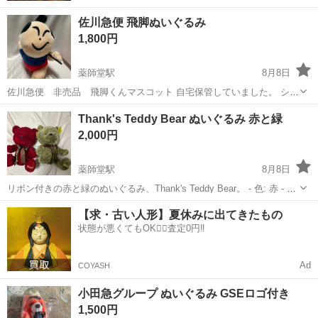
佐川急便 飛脚ぬいぐるみ
1,800円
薬師堂駅
8月8日
佐川急便 非売品 飛脚くんマスコット 自宅保管していました。 シミ
などは無いと思います
宮城
仙台市
薬師堂駅
おもちゃ
マスコット
Thank's Teddy Bear ぬいぐるみ 赤と緑
2,000円
薬師堂駅
8月8日
リボン付きの赤と緑のぬいぐるみ、Thank's Teddy Bear。 - 色: 赤 - 色:
緑 - 特徴: リボン付き - 特徴: ぬいぐるみ - ブランド: Thank's Teddy
宮城
仙台市
薬師堂駅
おもちゃ
ブランド
【求・古い人形】夏休みに出てきたもの
Bear 比較的に綺麗だと思...
状態が悪くてもOK🙆‍♀️査定0円‼️
Ad
COYASH
小田急グループ ぬいぐるみ GSEロゴ付き
1,500円