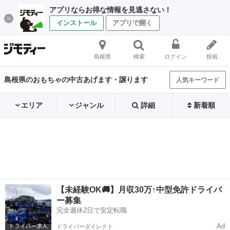
アプリならお得な情報を見逃さない！
インストール
アプリで開く
島根県
検索
ログイン
投稿
島根県のおもちゃの中古あげます・譲ります
人気キーワード
エリア
ジャンル
詳細
新着順
【未経験OK🚚】月収30万↑中型免許ドライバ
ー募集
完全週休2日で安定転職
Ad
ドライバーダイレクト