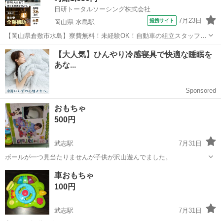
日研トータルソーシング株式会社
7月23日
提携サイト
岡山県 水島駅
【岡山県倉敷市水島】寮費無料！未経験OK！自動車の組立スタッフ
《お仕事No.NS0089》 お仕事について 車の組立作業です。専用レール
岡山
倉敷市
水島駅
その他
に乗って流れてくる車の骨組みに、車内外の各部品・ハンドル・足回
り・ドア・シートなどの各...
おもちゃ
500円
武志駅
7月31日
ボールが一つ見当たりませんが子供が沢山遊んでました。
島根
出雲市
武志駅
おもちゃ
ボール
車おもちゃ
100円
武志駅
7月31日