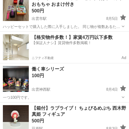
おもちゃ おまけ付き
500円
出雲市駅
8月5日
ハッピーセットで購入した際に入手しました。 同じ物が複数あるため
出品します。 内容物 ・スカイフィギュア（未使用箱付×1、箱無し使
島根
出雲市
出雲市駅
フィギュア
【格安物件多数！】家賃4万円以下多数
用済み×1） ・特典（クレヨンしんちゃんフィギュア）
【保証人ナシ】賃貸物件多数掲載！
Ad
ニフティ不動産
働く車シリーズ
100円
出雲神西駅
8月4日
一つ100円です。
島根
出雲市
出雲神西駅
フィギュア
【箱付】ラブライブ！ ちょびるめぷち 西木野
真姫 フィギュア
500円
荘原駅
8月3日