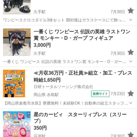
久手駅
7月30日
ワンピースクロコダイル3体セット 開封後はガラスケースにて飾って
おりました。
島根
大田市
久手駅
フィギュア
クロコダイル
一番くじ ワンピース 伝説の英雄 ラストワン
賞 モンキー・D・ガープ フィギュア
3,000円
久手駅
7月30日
一番くじ ワンピース 伝説の英雄 ラストワン賞 モンキー・D・ガープ
のフィギュアです。 箱から出した状態で飾っていたものですが、目立
島根
大田市
久手駅
フィギュア
一番くじ
≪月収36万円・正社員≫組立・加工・プレス
った傷や汚れはなく綺麗な状態です。 箱も付属いたします。 【ブラン
時給1,650円
ド】一番くじ 【商品名】...
日研トータルソーシング株式会社
7月23日
提携サイト
岡山県 水島駅
【岡山県倉敷市水島】寮費無料！未経験OK！自動車の組立スタッフ
《お仕事No.NS0089》 お仕事について 車の組立作業です。専用レール
岡山
倉敷市
水島駅
その他
星のカービィ スターリィブレス（スリー
に乗って流れてくる車の骨組みに、車内外の各部品・ハンドル・足回
プ）
り・ドア・シートなどの各...
350円
荘原駅
7月30日