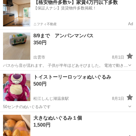
【格安物件多数✨】家賃4万円以下多数
社負担！生活支援物資事前対応可◎格安食堂利用可！年間休日135日
【保証人ナシ】賃貸物件多数掲載！
♪《山口県山口市》 人気の工...
Ad
ニフティ不動産
8/9まで アンパンマンバス
350円
出雲市
8月1日
バスから音が流れます。 子供が半年ほどあそびました。 電池で動きま
す。 ☆お取り置きは致しません。 ☆基本出品から1ヶ月で削除予定で
島根
出雲市
おもちゃ
アンパンマン
トイストーリーロッツォぬいぐるみ
す。 ☆自宅保管品、USED品です。喫煙者、ペットはいません。サイ
500円
ズ、汚れ等の確認は素人...
松江しんじ湖温泉駅
8月1日
50センチのぬいぐるみです
島根
松江市
松江しんじ湖温泉駅
その他
大きなぬいぐるみ１個
1,500円