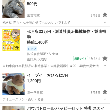
500円
出雲市駅
8月5日
抱き枕 赤ちゃんを寝かせてもかわいいですよ💕
島根
出雲市
出雲市駅
おもちゃ
≪月収33万円・派遣社員≫機械操作・製造補
助
時給1,400円
日払い
株式会社BREXA Next
4月17日
提携サイト
山口県 大歳駅
自動車向け車載部品の製造作業！未経験活躍中★20～40代の男女活躍
中！友達同士での応募OK！備品付きワンルーム寮費無料！赴任旅費会
山口
山口市
大歳駅
その他
イーブイ おひるねver
社負担！生活支援物資事前対応可◎格安食堂利用可！年間休日135日
1,200円
♪《山口県山口市》 人気の工...
雲州平田駅
8月5日
アミューズメントぬいぐるみ
島根
出雲市
雲州平田駅
おもちゃ
イーブイ
パウパトロール ハッピーセット 特典 スカイ