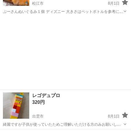
松江市
8月1日
ぷーさんぬいぐるみ１個 ディズニー 大きさはペットボトルを参考に
赤は売約済み
島根
松江市
おもちゃ
ペットボトル
レゴデュプロ
320円
出雲市
8月1日
綺麗ですが子供が使っていたためご理解いただける方のみお願いしま
す。 ☆お取り置きは致しません。 ☆基本出品から1ヶ月で削除予定で