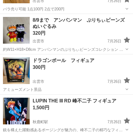
出雲市
7月26日
バラ売り可能 1点100円 2点で200円
島根
出雲市
その他
8/9まで アンパンマン ぷりちぃビーンズ
ぬいぐるみ
320円
出雲市
7月26日
約W11×H18×D8cm アンパンマンのぷりちぃビーンズコレクション ア
ンパンマンとバイキンマン 購入しましたが、うちの子供にはヒットせ
島根
出雲市
おもちゃ
ぷりちぃ
ドラゴンボール フィギュア
ず。 上からの撮影の為少し画角が悪いです。 汚れ等見当たりません。
300円
☆お取...
出雲市
7月26日
アミューズメント景品
島根
出雲市
フィギュア
LUPIN THE III RD 峰不二子 フィギュア
1,500円
秋鹿町駅
7月26日
銃を構えた躍動感あるポージングが魅力の、峰不二子の精巧なフィギ