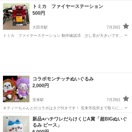
ーツない部分あります 傷、塗装剥げのカーズトミカもあります 欲しい
島根
大田市
大田市駅
おもちゃ
トミカ ファイヤーステーション
方は確認後判断してください
500円
大田市駅
7月29日
トミカ ファイヤーステーション 動作確認済 少し音が大きいです
が、きちんと動きます 付属のリモコンはありません トミカもあります
島根
大田市
大田市駅
おもちゃ
が、傷だらけです 欲しい方は確認後判断してください
コラボモンチッチぬいぐるみ
2,000円
安来駅
7月29日
キティーちゃんとのコラボはタグ付きです！ 安来市役所まで取りに来
て頂ける方、よろしくおねがいします。 １５００円くらいなら値下げ
島根
安来市
安来駅
おもちゃ
新品⭐︎ハチワレだらけくじA賞「超BIGぬいぐ
可能です。
るみ ピース」
6,000円