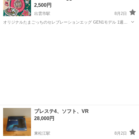
2,500円
出雲市駅
8月2日
オリジナルたまごっちのセレブレーションエッグ GEN1モデル 1週間
ほど使用しました。 室内の机の上のみで触っていたので目立った傷は
島根
出雲市
出雲市駅
ポータブルゲーム
たまごっち
無いと思います。 動作確認済み。 - ブランド: Tamagotchi - モデル:
G...
プレステ4、ソフト、VR
28,000円
東松江駅
8月2日