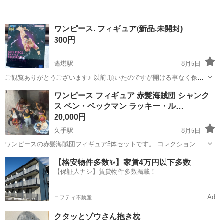
ワンピース. フィギュア(新品.未開封)
300円
遙堪駅
8月5日
ご観覧ありがとうございます♪ 以前.頂いたのですが開ける事なく保管
しておりました。 箱に多少の汚れはあると思いますが開封はしており
島根
出雲市
遙堪駅
おもちゃ
新品
ワンピース フィギュア 赤髪海賊団 シャンク
ません。 神経質な方はご購入を控えて下さい
ス ベン・ベックマン ラッキー・ル…
20,000円
久手駅
8月5日
ワンピースの赤髪海賊団フィギュア5体セットです。 コレクション整
理のため出品いたします。 画像に写っているものが全てとなります。
島根
大田市
久手駅
フィギュア
海賊
【格安物件多数✨】家賃4万円以下多数
全て箱あります。 ショーケースにて大切に保管しておりました。 目立
【保証人ナシ】賃貸物件多数掲載！
った傷や汚れは見当たりま...
Ad
ニフティ不動産
クタッとゾウさん抱き枕