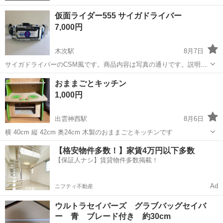
仮面ライダー555 サイガドライバー
7,000円
木次駅
8月7日
サイガドライバーのCSM風です。商品内容は写真の通りです。説明書
ありません。 数回遊びました。海外勢品なので傷などあります。
島根
雲南市
木次駅
ミニカー
おままごとキッチン
「CSMは高くて買えない、でも気分は味わいたい」 という方にはおす
1,000円
すめです。 ※遊び方補足 トリ...
出雲神西駅
8月6日
横 40cm 縦 42cm 奥24cm 木製のおままごとキッチンです
島根
出雲市
出雲神西駅
おもちゃ
ままごとキッチン
【格安物件多数！】家賃4万円以下多数
【保証人ナシ】賃貸物件多数掲載！
Ad
ニフティ不動産
ウルトラセイバーズ グラブバッグセイバ
ー 青 ブレード付き 約30cm