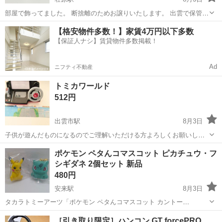
部屋で飾ってました。 断捨離のためお譲りいたします。 出雲で保管し
ておりますが松江在住のためお渡し日、お渡し場所は要相談でm(_ _)m
島根
出雲市
荘原駅
フィギュア
ラブライブ
【格安物件多数！】家賃4万円以下多数
【保証人ナシ】賃貸物件多数掲載！
Ad
ニフティ不動産
トミカワールド
512円
出雲市駅
8月3日
子供が遊んだものになるのでご理解いただける方よろしくお願いしま
す！
島根
出雲市
出雲市駅
おもちゃ
ポケモン ペタんコマスコット ピカチュウ・フ
シギダネ 2個セット 新品
480円
安来駅
8月3日
タカラトミーアーツ「ポケモン ペタんコマスコット カントー
SPECIAL」のガチャガチャです。 ・ピカチュウ ・フシギダネ 2個セ
島根
安来市
安来駅
おもちゃ
［引き取り限定］ハンコン GT forcePRO
ットです。 新品・未使用です カプセルは付きません。ミニブック（画