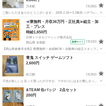
乃木駅
7月29日
ご覧いただきありがとうございます。 2026.2.24〜3.2発売 ハチワレだ
らけくじA賞「超BIGぬいぐるみ ピース」 ＜素材＞ポリエステル、ポ
島根
松江市
乃木駅
おもちゃ
≪寮無料・月収36万円・正社員≫組立・加
リウレタン ＜サイズ＞H480×W400×D305mm かぶってしまった...
工・プレス
時給1,650円
日研トータルソーシング株式会社
7月23日
提携サイト
岡山県 水島駅
【岡山県倉敷市水島】寮費無料！未経験OK！自動車の組立スタッフ
《お仕事No.NS0089》 お仕事について 車の組立作業です。専用レール
岡山
倉敷市
水島駅
その他
青鬼 スイッチ ゲームソフト
に乗って流れてくる車の骨組みに、車内外の各部品・ハンドル・足回
2,600円
り・ドア・シートなどの各...
松江駅
7月26日
子供が欲しいと言って買ったのですが、ウチのコにはまだ難しかった
みたいで使わないので欲しい方にお譲りします。ほとんど使っていま
島根
松江市
松江駅
ポータブルゲーム
&TEAM 缶バッジ 2点セット
せんが中古になりますので神経質な方はご遠慮ください。
200円