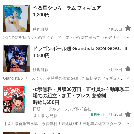
ュアです。 - キャラクター名: 峰不二子 - 作品名: LUPIN THE IIIRD -
島根
松江市
秋鹿町駅
フィギュア
ポージング
うる星やつら ラム フィギュア
メーカー: BANDAI SPIRITS
1,200円
秋鹿町駅
7月26日
水色の髪を持つラムのフィギュア、柔らかな雲に座っているデザイン
が特徴。 - モデル名: ESPRESTO-Soft and drifting-ラム - 素材: プラス
島根
松江市
秋鹿町駅
フィギュア
ドラゴンボール超 Grandista SON GOKU-III
チック
1,500円
秋鹿町駅
7月26日
Grandistaシリーズより、身勝手の極意を纏った孫悟空のフィギュアで
す。 - メーカー: BANPRESTO - 作品名: ドラゴンボール超 - キャラク
島根
松江市
秋鹿町駅
フィギュア
Grandista
≪寮無料・月収36万円・正社員≫自動車系工
ター名: 孫悟空 - シリーズ名: Grandista - 商品...
場での組立・加工・プレス 交替制
時給1,650円
日研トータルソーシング株式会社
7月23日
提携サイト
岡山県 水島駅
【岡山県倉敷市水島】寮費無料！未経験OK！自動車の組立スタッフ
《お仕事No.NS0089》 お仕事について 車の組立作業です。専用レール
岡山
倉敷市
水島駅
その他