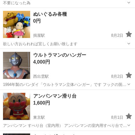
不要になった為
島根
松江市
東松江駅
テレビゲーム
ぬいぐるみ各種
0円
揖屋駅
8月2日
欲しい方おられれば宜しくお願い致します
島根
松江市
揖屋駅
おもちゃ
ウルトラマンのハンガー
4,000円
西出雲駅
8月2日
1994年製のバンダイ「ウルトラマン立体ハンガー」です フックの箇所
は錆びて 色褪せ感があります。 縦がハンガーから下まで50センチく
島根
出雲市
西出雲駅
おもちゃ
アンパンマン滑り台
らい 横は肩のところでわ40センチくらいかなー…です。 普通に服を着
1,600円
せてハンガーとして使え...
東京駅
8月1日
アンパンマン すべり台（室内用） アンパンマンの室内用すべり台で
す。 サイズ：約 幅1.5m × 高さ40cm 室内のみで使用 使用に伴う小傷
島根
松江市
東京駅
おもちゃ