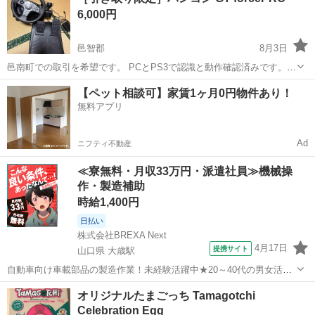
6,000円
像の紙）はお付けします...
邑智郡
8月3日
邑南町での取引を希望です。 PCとPS3で認識と動作確認済みです。
ペダルにキズが多いです。 ハンドルは軸ブレがなく比較的綺麗です。
島根
邑智郡
テレビゲーム
【ペット相談可】家賃1ヶ月0円物件あり！
無料アプリ
Ad
ニフティ不動産
≪寮無料・月収33万円・派遣社員≫機械操
作・製造補助
時給1,400円
日払い
株式会社BREXA Next
4月17日
提携サイト
山口県 大歳駅
自動車向け車載部品の製造作業！未経験活躍中★20～40代の男女活躍
中！友達同士での応募OK！備品付きワンルーム寮費無料！赴任旅費会
山口
山口市
大歳駅
その他
オリジナルたまごっち Tamagotchi
社負担！生活支援物資事前対応可◎格安食堂利用可！年間休日135日
Celebration Egg
♪《山口県山口市》 人気の工...