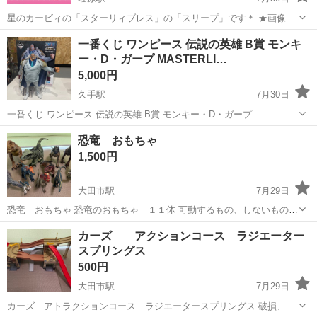
星のカービィの「スターリィブレス」の「スリープ」です＊ ★画像 1
枚目:商品詳細（◯がついた商品です） 2枚目:商品 （未開封です）
島根
出雲市
荘原駅
おもちゃ
星のカービィ
一番くじ ワンピース 伝説の英雄 B賞 モンキ
獲得後、暗所で保管していました＊ 自宅保管品につき、ご理解頂ける
ー・D・ガープ MASTERLI…
方のみのご購入よろしく...
5,000円
久手駅
7月30日
一番くじ ワンピース 伝説の英雄 B賞 モンキー・D・ガープ
MASTERLISE フィギュアです。 箱から取り出し、コレクションケー
島根
大田市
久手駅
フィギュア
一番くじ
恐竜 おもちゃ
スにて飾っておりました。目立った傷や汚れはなく、状態は良好で
1,500円
す。 【ブランド】一番くじ ...
大田市駅
7月29日
恐竜 おもちゃ 恐竜のおもちゃ １１体 可動するもの、しないものあ
ります 音が出るものもありますが電池切れなのか壊れてるのかまでは
島根
大田市
大田市駅
模型、プラモデル
カーズ アクションコース ラジエーター
確認していません
スプリングス
500円
大田市駅
7月29日
カーズ アトラクションコース ラジエータースプリングス 破損、パ