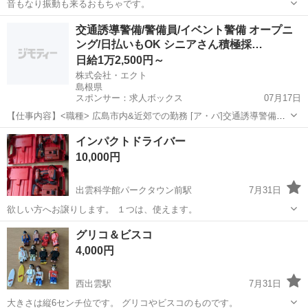
音もなり振動も来るおもちゃです。
島根
出雲市
武志駅
おもちゃ
交通誘導警備/警備員/イベント警備 オープニ
ング/日払いもOK シニアさん積極採…
日給1万2,500円～
株式会社・エクト
島根県
スポンサー：求人ボックス
07月17日
【仕事内容】<職種> 広島市内&近郊での勤務 [ア・パ]交通誘導警備、
警備員、イベント警備 <雇用形態> アルバイト・パート <給与> [ア・
アルバイト・パート
インパクトドライバー
パ]日給12,500円～ 交通費: マイカー・自転車・バイク通勤OK 昇給あ
10,000円
り 警備業法...
出雲科学館パークタウン前駅
7月31日
欲しい方へお譲りします。 １つは、使えます。
島根
出雲市
出雲科学館パークタウン前駅
その他
グリコ＆ビスコ
4,000円
西出雲駅
7月31日
大きさは縦6センチ位です。 グリコやビスコのものです。