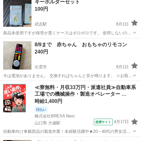
キーホルダーセット
やスレはありますが、まだまだ遊んでいただけます。 写真のとおり、
100円
アンパンマンのデザ...
武志駅
8月1日
新品未使用ですが保管が悪くケースはボロボロです。 使用しないので
出品します。
島根
出雲市
武志駅
おもちゃ
キーホルダー
8/9まで 赤ちゃん おもちゃのリモコン
240円
出雲市
8月1日
今は電池がありません。 交換すればちゃんと音が鳴ります。 ☆お取り
置きは致しません。 ☆基本出品から1ヶ月で削除予定です。 ☆自宅保
島根
出雲市
おもちゃ
リモコン
≪寮無料・月収33万円・派遣社員≫自動車系
管品、USED品です。喫煙者、ペットはいません。サイズ、汚れ等の
工場での機械操作・製造オペレーター …
確認は素人検品です。 ☆ド...
時給1,400円
日払い
株式会社BREXA Next
4月17日
提携サイト
山口県 大歳駅
自動車向け車載部品の製造作業！未経験活躍中★20～40代の男女活躍
中！友達同士での応募OK！備品付きワンルーム寮費無料！赴任旅費会
山口
山口市
大歳駅
その他