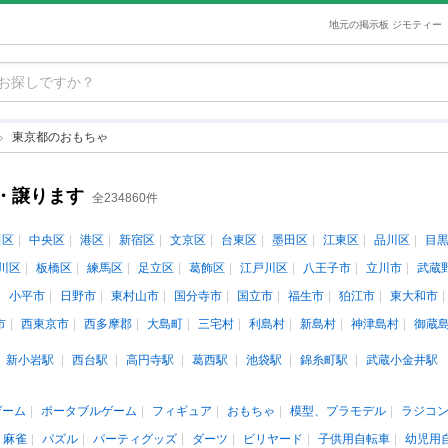
地元の掲示板 ジモティー
東京都のおもちゃ
・譲ります
全234860件
田区
中央区
港区
新宿区
文京区
台東区
墨田区
江東区
品川区
目
川区
板橋区
練馬区
足立区
葛飾区
江戸川区
八王子市
立川市
武蔵
小平市
日野市
東村山市
国分寺市
国立市
福生市
狛江市
東大和市
市
西東京市
西多摩郡
大島町
三宅村
利島村
新島村
神津島村
御蔵
新小岩駅
西台駅
高円寺駅
葛西駅
池袋駅
錦糸町駅
武蔵小金井駅
ゲーム
ポータブルゲーム
フィギュア
おもちゃ
模型、プラモデル
ラジコ
、麻雀
パズル
パーティグッズ
ダーツ
ビリヤード
子供用自転車
幼児用