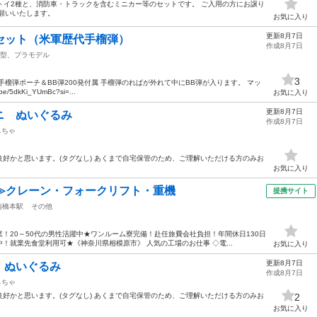
りブロック型トイ2種と、消防車・トラックを含むミニカー等のセットです。 ご入用の方にお譲り
願いいたします。
お気に入り
更新8月7日
セット（米軍歴代手榴弾）
作成8月7日
型、プラモデル
3
手榴弾ポーチ＆BB弾200発付属 手榴弾のればが外れて中にBB弾が入ります。 マッ
5dkKi_YUmBc?si=...
お気に入り
更新8月7日
ニ ぬいぐるみ
作成8月7日
もちゃ
好かと思います。(タグなし) あくまで自宅保管のため、ご理解いただける方のみお
お気に入り
≫クレーン・フォークリフト・重機
提携サイト
南橋本駅
その他
！20～50代の男性活躍中★ワンルーム寮完備！赴任旅費会社負担！年間休日130日
！就業先食堂利用可★《神奈川県相模原市》 人気の工場のお仕事 ◇電...
お気に入り
更新8月7日
 ぬいぐるみ
作成8月7日
もちゃ
好かと思います。(タグなし) あくまで自宅保管のため、ご理解いただける方のみお
2
お気に入り