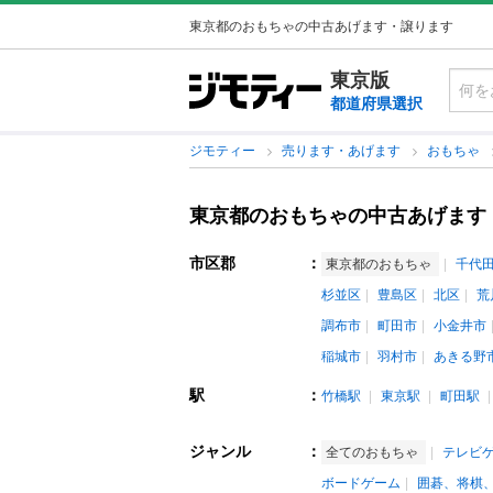
東京都のおもちゃの中古あげます・譲ります
東京版
都道府県選択
ジモティー
売ります・あげます
おもちゃ
東京都のおもちゃの中古あげます
市区郡
：
東京都のおもちゃ
千代
杉並区
豊島区
北区
荒
調布市
町田市
小金井市
稲城市
羽村市
あきる野
駅
：
竹橋駅
東京駅
町田駅
ジャンル
：
全てのおもちゃ
テレビ
ボードゲーム
囲碁、将棋