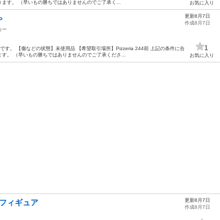
ます。 （早いもの勝ちではありませんのでご了承く...
お気に入り
更新8月7日
ゃ
作成8月7日
カー
1
。 【傷などの状態】未使用品 【希望取引場所】Pizzeria 244前 上記の条件に合
す。 （早いもの勝ちではありませんのでご了承くださ...
お気に入り
更新8月7日
 フィギュア
作成8月7日