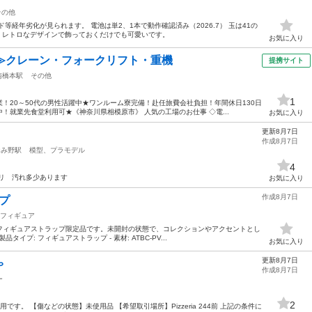
その他
等経年劣化が見られます。 電池は単2、1本で動作確認済み（2026.7） 玉は41の
 レトロなデザインで飾っておくだけでも可愛いです。
お気に入り
≫クレーン・フォークリフト・重機
提携サイト
南橋本駅
その他
1
！20～50代の男性活躍中★ワンルーム寮完備！赴任旅費会社負担！年間休日130日
！就業先食堂利用可★《神奈川県相模原市》 人気の工場のお仕事 ◇電...
お気に入り
更新8月7日
作成8月7日
なみ野駅
模型、プラモデル
4
リ 汚れ多少あります
お気に入り
作成8月7日
プ
フィギュア
フィギュアストラップ限定品です。未開封の状態で、コレクションやアクセントとし
品タイプ: フィギュアストラップ - 素材: ATBC-PV...
お気に入り
更新8月7日
ゃ
作成8月7日
ー
2
す。 【傷などの状態】未使用品 【希望取引場所】Pizzeria 244前 上記の条件に