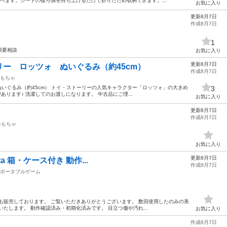
べます。シートの後ろ側を持ち上げるだけで折りたため収納できます。...
お気に入り
更新8月7日
作成8月7日
1
額要相談
お気に入り
更新8月7日
ー ロッツォ ぬいぐるみ（約45cm）
作成8月7日
もちゃ
ぬいぐるみ（約45cm） トイ・ストーリーの人気キャラクター「ロッツォ」の大きめ
3
あります♪ 洗濯してのお渡しになります。 中古品にご理...
お気に入り
更新8月7日
作成8月7日
おもちゃ
お気に入り
更新8月7日
rta 箱・ケース付き 動作...
作成8月7日
ポータブルゲーム
マでも販売しております。 ご覧いただきありがとうございます。 数回使用したのみの美
たします。 動作確認済み・初期化済みです。 目立つ傷や汚れ...
お気に入り
作成8月7日