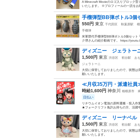
A Minecraft Movieのロゴ入
いたします。 ※プロフィールの一読をお
手榴弾型BB弾ボトル3個
550円
東京
千代田区
秋葉原駅
模
手榴弾
米軍歴代手榴弾型BB弾ボトル3個セット 
ク堺さんの紹介動画です。 https://youtu.be/
ディズニー ジェラトー
1,500円
東京
渋谷区
初台駅
お
ジェラトーニ
大切に保管しておりましたので、状態は良
願いいたします。
≪月収35万円・派遣社員
時給1,600円
神奈川
相模原市
日払い
リチウムイオン電池の原料運搬・投入作業
★フォークリフト免許お持ちの方、活躍中
ディズニー リーナベル
1,500円
東京
渋谷区
初台駅
お
大切に保管しておりましたので、状態は良
願いいたします。