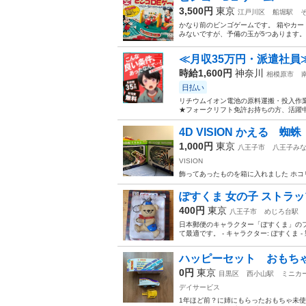
3,500円
東京
江戸川区
船堀駅
かなり前のビンゴゲームです。 箱やカード
みないですが、予備の玉が5つあります。
≪月収35万円・派遣社員
時給1,600円
神奈川
相模原市
日払い
リチウムイオン電池の原料運搬・投入作業
★フォークリフト免許お持ちの方、活躍中
4D VISION かえる 蜘蛛
1,000円
東京
八王子市
八王子み
VISION
飾ってあったものを箱に入れました ホコ
ぽすくま 女の子 ストラッ
400円
東京
八王子市
めじろ台駅
日本郵便のキャラクター「ぽすくま」の
て最適です。 - キャラクター: ぽすくま - 製
ハッピーセット おもち
0円
東京
目黒区
西小山駅
ミニカ
デイサービス
1年ほど前？に姉にもらったおもちゃ未使用で