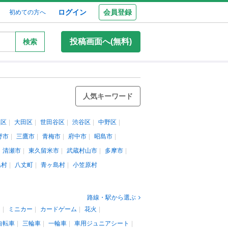
ログイン
会員登録
初めての方へ
投稿画面へ(無料)
検索
人気キーワード
黒区
大田区
世田谷区
渋谷区
中野区
野市
三鷹市
青梅市
府中市
昭島市
清瀬市
東久留米市
武蔵村山市
多摩市
島村
八丈町
青ヶ島村
小笠原村
路線・駅から選ぶ
ン
ミニカー
カードゲーム
花火
自転車
三輪車
一輪車
車用ジュニアシート