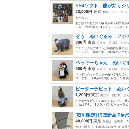
PS4ソフト 龍が如くシ
23,000円
東京
北区
テレビゲーム
龍が如く7
龍が如く0 龍が如く極 龍が如く極2 龍が
イズ 死神の遺言 ロストジャッジメント 
ぞう ぬいぐるみ アジ
800円
東京
国立市
国立駅
おもち
エスニックなデザインが特徴的な象のぬ
いインテリア雑貨です。お部屋のアクセントと
ペッキーちゃん ぬいぐる
900円
東京
国立市
国立駅
おもち
ペンギンのキャラクターぬいぐるみです
ています。 【商品の状態】目立った傷や汚
ピーターラビット ぬい
1,200円
東京
国立市
国立駅
お
ピーターラビットのぬいぐるみです。青
いお品です。 【ブランド】ピーターラビット
[取引限定] ほぼ新品 PlaySta
48,000円
東京
葛飾区
金町駅
テ
7/15に購入し、動作確認のみ行った未