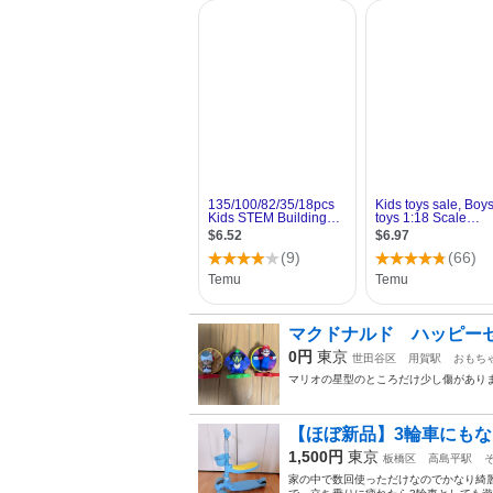
マクドナルド ハッピー
0円
東京
世田谷区
用賀駅
おもち
マリオの星型のところだけ少し傷がありま
【ほぼ新品】3輪車にもな
1,500円
東京
板橋区
高島平駅
家の中で数回使っただけなのでかなり綺麗