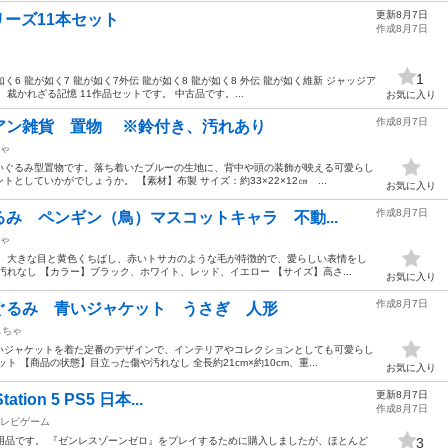
更新8月7日
リーズ11本セット
作成8月7日
1
如く6 龍が如く7 龍が如く7外伝 龍が如く8 龍が如く8 外伝 龍が如く維新 ジャッジア
裁かれざる記憶 11作品セットです。 中古品です。...
お気に入り
作成8月7日
アン雑貨 置物 ※鈴付き、汚れあり
ゃ
いぐるみ型置物です。落ち着いたブルーの生地に、背中や頭の装飾が映える可愛らし
していかがでしょうか。 【素材】布製 サイズ：約33×22×12㎝ ...
お気に入り
作成8月7日
み ペンギン（鳥）マスコットキャラ 不動...
ゃ
。 大きな目と黄色くちばし、赤いトサカのような毛が特徴的で、愛らしい表情をし
れなし 【カラー】ブラック、ホワイト、レッド、イエロー 【サイズ】高さ...
お気に入り
作成8月7日
ぐるみ 青いジャケット うさぎ 人形
もちゃ
いジャケットを着た定番のデザインで、インテリアやコレクションとしても可愛らし
 【商品の状態】目立った傷や汚れなし 全長約21cm×約10cm、重...
お気に入り
更新8月7日
tion 5 PS5 日本...
作成8月7日
レビゲーム
使用品です。 『ゼンレスゾーンゼロ』をプレイするために購入しましたが、ほとんど
3