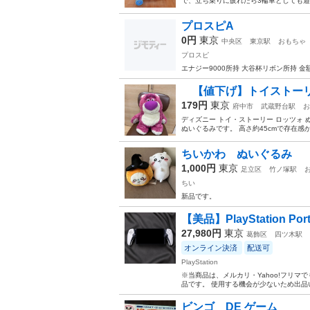
で、立ち乗りに疲れたら3輪車としても遊
プロスピA
0円
東京
中央区
東京駅
おもちゃ
プロスピ
エナジー9000所持 大谷杯リボン所持 金
【値下げ】トイストーリ
179円
東京
府中市
武蔵野台駅
お
ディズニー トイ・ストーリー ロッツォ 
ぬいぐるみです。 高さ約45cmで存在感が
ちいかわ ぬいぐるみ
1,000円
東京
足立区
竹ノ塚駅
ちい
新品です。
【美品】PlayStation Po
27,980円
東京
葛飾区
四ツ木駅
オンライン決済
配送可
PlayStation
※当商品は、メルカリ・Yahoo!フリ
品です。 使用する機会が少ないため出品い
ビンゴ DE ゲーム