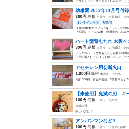
アウトドアシーズン到来！いかがでしょ
幼稚園 2012年11月号付
380円
島根
出雲市
出雲市駅
その
オンライン決済
配送可
付属の3種類のフィルムをセットして投影で
- 付属品: フィルム3枚 - 使用電池: LR4
ハート型背もたれ 木製ベ
300円
島根
出雲市
大津町駅
その
ピンクのハート型背もたれと花柄が特徴的
イ用に購入してしばらく飾っていましたが
アセチレン用切断火口
1,000円
島根
出雲市
その他
1個1000円 新品未使用 5個有ります
【未使用】鬼滅の刃 キ
100円
島根
出雲市
その他
鬼滅の刃
欲しい方に！
アンパンマンなど‼️
100円
島根
出雲市
出雲大社前駅