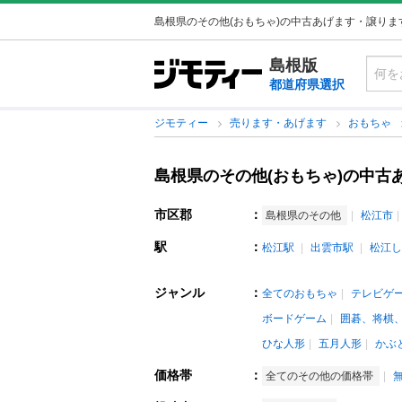
島根県のその他(おもちゃ)の中古あげます・譲りま
島根版
都道府県選択
ジモティー
売ります・あげます
おもちゃ
島根県のその他(おもちゃ)の中古
市区郡
：
島根県のその他
松江市
駅
：
松江駅
出雲市駅
松江し
ジャンル
：
全てのおもちゃ
テレビゲ
ボードゲーム
囲碁、将棋
ひな人形
五月人形
かぶ
価格帯
：
全てのその他の価格帯