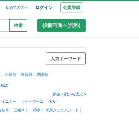
ログイン
会員登録
初めての方へ
投稿画面へ(無料)
検索
人気キーワード
郡
仁多郡
邑智郡
隠岐郡
津町駅
路線・駅から選ぶ
ミニカー
カードゲーム
花火
自転車
三輪車
一輪車
車用ジュニアシート