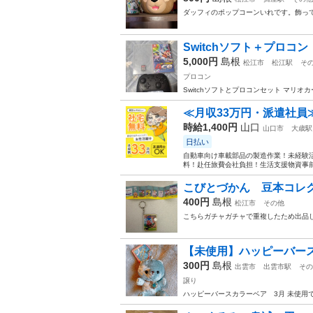
ダッフィのポップコーンいれです。飾っ
Switchソフト＋プロコン
5,000円
島根
松江市
松江駅
そ
プロコン
Switchソフトとプロコンセット マリ
≪月収33万円・派遣社員
時給1,400円
山口
山口市
大歳駅
日払い
自動車向け車載部品の製造作業！未経験活
料！赴任旅費会社負担！生活支援物資事前対
こびとづかん 豆本コレ
400円
島根
松江市
その他
こちらガチャガチャで重複したため出品し
【未使用】ハッピーバー
300円
島根
出雲市
出雲市駅
その
譲り
ハッピーバースカラーベア 3月 未使用