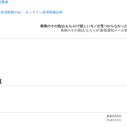
売業者
ン決済投稿のみ
オンライン決済投稿以外
島根のその他(おもちゃ)で欲しいモノが見つからなかっ
島根のその他(おもちゃ)の新着通知メール
覧
更新8月8日
作成8月8日