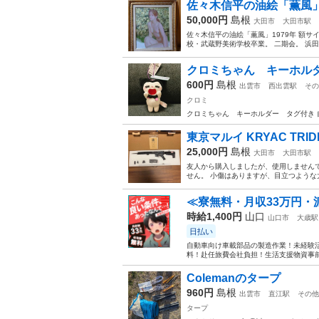
佐々木信平の油絵「薫風
50,000円
島根
大田市
大田市駅
佐々木信平の油絵「薫風」1979年 額サイズ：
校・武蔵野美術学校卒業。 二期会。 浜田
クロミちゃん キーホル
600円
島根
出雲市
西出雲駅
その
クロミ
クロミちゃん キーホルダー タグ付き 
東京マルイ KRYAC TRID
25,000円
島根
大田市
大田市駅
友人から購入しましたが、使用しませんで
せん。 小傷はありますが、目立つような
≪寮無料・月収33万円・
時給1,400円
山口
山口市
大歳駅
日払い
自動車向け車載部品の製造作業！未経験活
料！赴任旅費会社負担！生活支援物資事前対
Colemanのタープ
960円
島根
出雲市
直江駅
その他
タープ