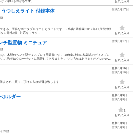
うか？早いものがちです。
お気に入り
作成6月17日
録 うつしえライト 付録本体
他
きる、手軽なポータブルうつしえライトです。 - 出典: 幼稚園 2012年11月号付録
1ボタン電池3個 - 対応キャラク...
お気に入り
作成6月17日
ンチ型置物 ミニチュア
他
な、木製のベンチ型ディスプレイ用置物です。 10年以上前に結婚式のディスプレ
ここ数年はクローゼットに保管してありました。少し汚れはありますがどなたか...
お気に入り
更新6月16日
作成6月16日
 5個まとめて買って頂ける方は値引き致します
お気に入り
更新6月9日
ーホルダー
作成6月9日
1
お気に入り
更新6月9日
作成6月9日
その他