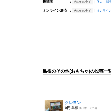
投稿者
：
その他の全て
個人
販
オンライン決済
：
その他の全て
オンライ
島根のその他(おもちゃ)の投稿一
クレヨン
0円
島根
浜田市
その他