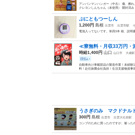
アンパンマンハンガー（中古） 傷、擦れ
クレヨンしんちゃん（未使用） 開封済み
ぷにともつーしん
1,200円
島根
出雲市
出雲市駅
電池入ってないです。単四3本 箱、説明
≪寮無料・月収33万円・
時給1,400円
山口
山口市
大歳駅
日払い
自動車向け車載部品の製造作業！未経験活
料！赴任旅費会社負担！生活支援物資事前対
うさぎのみ マクドナルド 
300円
島根
出雲市
出雲大社前駅
コンプのために買ったのですが、被った