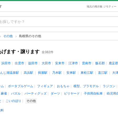
す
地元の掲示板 ジモティー
その他
島根県のその他
あげます・譲ります
全382件
浜田市
出雲市
益田市
大田市
安来市
江津市
雲南市
飯石郡
鹿足
んじ湖温泉駅
高浜駅
揖屋駅
乃木駅
安来駅
東松江駅
直江駅
大
ーム
ポータブルゲーム
フィギュア
おもちゃ
模型、プラモデル
ラジコン
、麻雀
パズル
パーティグッズ
ダーツ
ビリヤード
子供用自転車
幼児用
と
こいのぼり
その他
無料