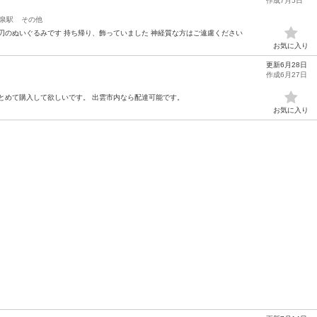
作成7月5日
泉駅
その他
刃のぬいぐるみです 持ち帰り、飾っていました 神経質な方はご遠慮ください
お気に入り
更新6月28日
作成6月27日
とめて購入して欲しいです。 出雲市内なら配達可能です。
お気に入り