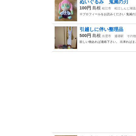
ぬいぐるみ 鬼滅の刃
100円
島根
松江市
松江しんじ湖温
※プロフィールをお読みください 鬼滅の
引越しに伴い整理品
500円
島根
出雲市
遙堪駅
その他
欲しい物あれば連絡下さい。 出来ればま