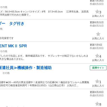
更新7月14日
」
作成6月22日
その他
56.0×63.5cm キャンバスサイズ：8号 37.5×45.0cm 江津市出身。 浜田高
3
市民会館で行われた個展で...
お気に入り
更新6月21日
ダー タグ付き
作成6月21日
他
自宅保管です
お気に入り
更新7月5日
ENT MKⅡ SPR
作成6月20日
その他
したので出品します。 動作確認済みです。 サプレッサーが純正でないかもしれま
4
大きな傷はありません。
お気に入り
派遣社員≫機械操作・製造補助
提携サイト
その他
1
躍中★20～40代の男女活躍中！友達同士での応募OK！備品付きワンルーム寮費無
応可◎格安食堂利用可！年間休日135日♪《山口県山口市》 人気の工...
お気に入り
更新6月20日
作成6月20日
8