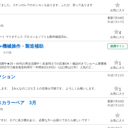
てました。コナンのレアのカンカンもあります。ふたが、切ってあります
お気に入り
更新7月18日
作成7月17日
の他
4
オカート マリオテニス プロコンもソフトも動作確認済み。
お気に入り
≫機械操作・製造補助
提携サイト
その他
1
躍中★20～40代の男女活躍中！友達同士での応募OK！備品付きワンルーム寮費無
応可◎格安食堂利用可！年間休日135日♪《山口県山口市》 人気の工...
お気に入り
作成7月13日
クション
ます。 【みんなのこびと】との交換も可能です。 よろしくお願いします。
1
お気に入り
更新7月10日
スカラーベア 3月
作成7月10日
他
ですが、タグに多少擦れあり。 必要な方へお譲りできたら嬉しいです！
お気に入り