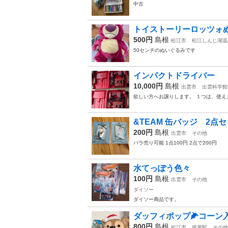
中古
トイストーリーロッツォ
500円
島根
松江市
松江しんじ湖温
50センチのぬいぐるみです
インパクトドライバー
10,000円
島根
出雲市
出雲科学館
欲しい方へお譲りします。 １つは、使え
&TEAM 缶バッジ 2点
200円
島根
出雲市
その他
バラ売り可能 1点100円 2点で200円
水てっぽう色々
100円
島根
出雲市
その他
ダイソー
ダイソー商品です。
ダッフィポップ🌽コーン
800円
島根
松江市
揖屋駅
その他