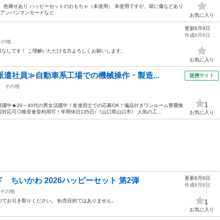
、色褪せあり ハッピーセットのおもちゃ（未使用） 未使用ですが、箱に傷などあり
 アンパンマンカードなど
お気に入り
更新6月9日
作成6月9日
その他
書なしてす！ ご理解いただける方よろしくお願いします。
お気に入り
派遣社員≫自動車系工場での機械操作・製造...
提携サイト
その他
1
躍中★20～40代の男女活躍中！友達同士での応募OK！備品付きワンルーム寮費無
応可◎格安食堂利用可！年間休日135日♪《山口県山口市》 人気の工...
お気に入り
更新6月6日
ちいかわ 2026ハッピーセット 第2弾
作成6月6日
その他
のでお引き取りください。 転売目的ではありません。
1
お気に入り