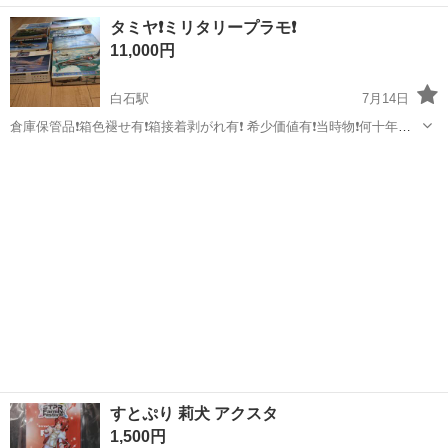
当時物❗3点セット❗ 必要な方に‼️
宮城
白石市
白石駅
模型、プラモデル
タミヤ❗ミリタリープラモ❗
11,000円
白石駅
7月14日
倉庫保管品❗箱色褪せ有❗箱接着剥がれ有❗ 希少価値有❗当時物❗何十年ぶ
りの掘り出し物❗ マニア向け❗ノークレームノーリターン商品❗ 必要な方
宮城
白石市
白石駅
模型、プラモデル
に‼️
すとぷり 莉犬 アクスタ
1,500円