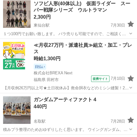
ソフビ人形(40体以上) 仮面ライダー スー
パー戦隊シリーズ ウルトラマン
2,300円
東仙台駅
7月30日
１つ100円でお願い致します。 バラ売りも可能ですので、ご相談くだ
さい。 ３枚目の写真の人形は、1、２枚目のものより小さめになりま
宮城
仙台市
東仙台駅
模型、プラモデル
ソフビ
≪月収27万円・派遣社員≫組立・加工・プレ
す。 全部まとめてであれば2500円でお願い致します。 子どもが遊ん
ス
だものなので、キズや汚れ...
時給1,300円
日払い
株式会社BREXA Next
7月10日
提携サイト
福島県 田村市
【月収例26万円以上可★土日祝休み】救命胴衣などのミシン縫製！20
代～50代の男女大活躍中★日払い制度あり！マイカー通勤OK＆無料駐
福島
田村市
その他
ガンダムアーティファクト４
車場完備！食堂利用可★交通費支給◎《福島県田村市》 人気の工場の
440円
お仕事 ◇救命胴衣などのミ...
名取駅
7月28日
積みプラ整理のためおゆずりしたく思います。 ウイングガンダム、１
個 パラスアテネ、2個 １つ400円になります。 ３個購入で御値段調整