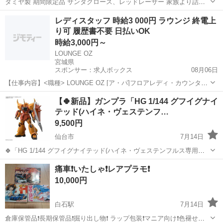
タミヤ製 期間限定品 サンタクロース、レッドレーサー 家族より詰み
プラ整理の命令が下されたのでお譲りしたく思います。
宮城
名取市
模型、プラモデル
ミニ四駆
レディスタッフ 時給3 000円 ラウンジ 終電上
り可 履歴書不要 日払いOK
時給3,000円～
LOUNGE OZ
宮城県
スポンサー：求人ボックス
08月06日
【仕事内容】<職種> LOUNGE OZ [ア・パ]フロアレディ・カウンター
レディ(ナイトワーク系) <雇用形態> アルバイト・パート <給与> [ア・
アルバイト・パート
【🍀新品】ガンプラ「HG 1/144 グフイグナイ
パ]時給3,000円～ 時給3,000円 各種手当! 経験者の方は時給5,00...
テッド(ハイネ・ヴェステンフ…
9,500円
仙台市
7月14日
🍀「HG 1/144 グフイグナイテッド(ハイネ・ヴェステンフルス専用
機)」のJANコード（45731025074249） 🍀2026年7月11日に発売され
宮城
仙台市
模型、プラモデル
痛車❗いたしゃ❗レアプラモ❗
た、SEEDアクションシステム搭載の完全新規造形ガンプラです。 ...
10,000円
白石駅
7月14日
倉庫保管品❗長期保管品❗掘り出し物❗ ラップ包装❗マニア向け❗色褪せ有❗