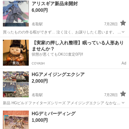
宮城
名取市
名取駅
模型、プラモデル
ガンダム
アリスギア新品未開封
させていただきます。 よろしくお願いいたします。
6,000円
名取駅
7月28日
買ったものの作る暇ができず… 泣く泣く、お譲りしたく思います。 よ
ろしくお願いいたします。
宮城
名取市
名取駅
模型、プラモデル
新品
【実家の押し入れ整理】眠っている人形あり
ませんか？
状態が悪くてもOK🙆‍♀️査定0円‼️
Ad
COYASH
HGアメイジングエクシア
2,000円
名取駅
7月28日
新品 HGビルドファイターズシリーズ アメイジングエクシア なかなか
作る時間がとれず家族からの積みプラを整理するよう命令が下ったた
宮城
名取市
名取駅
模型、プラモデル
家族
HGデミバーディング
め泣く泣く手放すことになりました。 新品ですがパッケージに若干の
1,000円
痛みあります。...