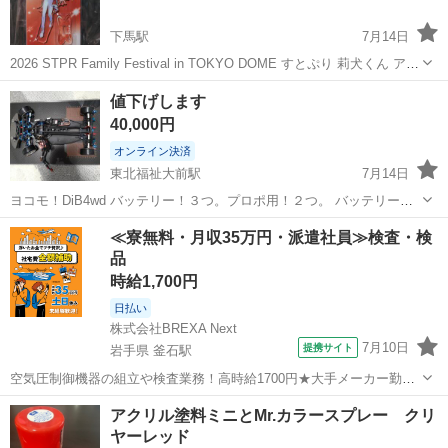
下馬駅
7月14日
2026 STPR Family Festival in TOKYO DOME すとぷり 莉犬くん アク
リルスタンド 未開封品
宮城
塩竈市
下馬駅
模型、プラモデル
アクスタ
値下げします
40,000円
オンライン決済
東北福祉大前駅
7月14日
ヨコモ！DiB4wd バッテリー！３つ。プロポ用！２つ。 バッテリー充
電器!数回使用。ほぼ新品です。 プロポ！フタバ。目立った傷は無いで
宮城
仙台市
東北福祉大前駅
模型、プラモデル
≪寮無料・月収35万円・派遣社員≫検査・検
す。 ラジコンケース！ほぼ新品です。 全て箱、取説有ります。 その
品
ラジドリ
他!小物部品!パーツ！...
時給1,700円
日払い
株式会社BREXA Next
7月10日
提携サイト
岩手県 釜石駅
空気圧制御機器の組立や検査業務！高時給1700円★大手メーカー勤
務！嬉しい寮費無料！ワンルーム寮完備★マイカー通勤OK＆工場敷地
岩手
釜石市
釜石駅
その他
アクリル塗料ミニとMr.カラースプレー クリ
内に無料駐車場あり★！《岩手県釜石市》 人気の工場のお仕事 ◇空気
ヤーレッド
圧制御機器（シリンダ、バルブ...