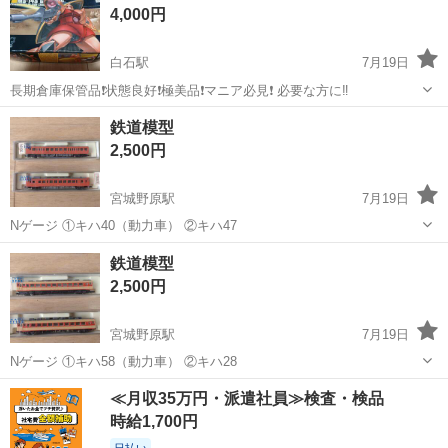
4,000円
白石駅
7月19日
長期倉庫保管品❗状態良好❗極美品❗マニア必見❗ 必要な方に‼️
宮城
白石市
白石駅
模型、プラモデル
状態
鉄道模型
2,500円
宮城野原駅
7月19日
Nゲージ ①キハ40（動力車） ②キハ47
宮城
仙台市
宮城野原駅
模型、プラモデル
鉄道模型
2,500円
宮城野原駅
7月19日
Nゲージ ①キハ58（動力車） ②キハ28
宮城
仙台市
宮城野原駅
模型、プラモデル
鉄道模型
≪月収35万円・派遣社員≫検査・検品
時給1,700円