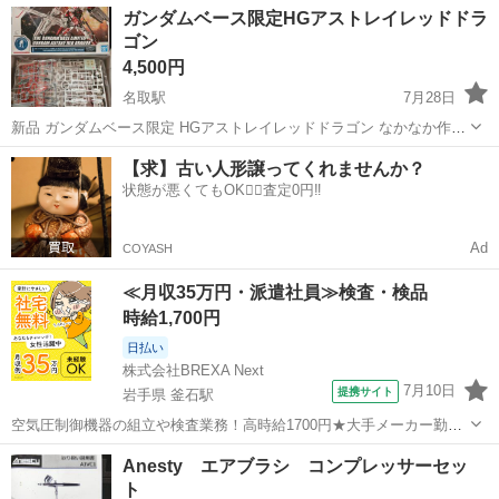
宮城
名取市
名取駅
模型、プラモデル
カスタム
ガンダムベース限定HGアストレイレッドドラ
ゴン
4,500円
名取駅
7月28日
新品 ガンダムベース限定 HGアストレイレッドドラゴン なかなか作る
時間がとれず家族からの積みプラを片付けるよう命令が下ったため泣
宮城
名取市
名取駅
模型、プラモデル
ガンダム
【求】古い人形譲ってくれませんか？
く泣く手放すことになりました。 ちゃんと作っていただけるとありが
状態が悪くてもOK🙆‍♀️査定0円‼️
たいです。 よろ...
Ad
COYASH
≪月収35万円・派遣社員≫検査・検品
時給1,700円
日払い
株式会社BREXA Next
7月10日
提携サイト
岩手県 釜石駅
空気圧制御機器の組立や検査業務！高時給1700円★大手メーカー勤
務！嬉しい寮費無料！ワンルーム寮完備★マイカー通勤OK＆工場敷地
岩手
釜石市
釜石駅
その他
Anesty エアブラシ コンプレッサーセッ
内に無料駐車場あり★！《岩手県釜石市》 人気の工場のお仕事 ◇空気
ト
圧制御機器（シリンダ、バルブ...