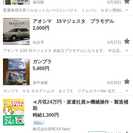
塚目駅
6月28日
普通車用汎用フルセットカバー(コンパクト、ミニバン、セダン用他)に
装着OK。 色ブラックになります。 新品、未使用になりますが箱に痛
宮城
大崎市
塚目駅
模型、プラモデル
シート
アオシマ 15マジェスタ プラモデル
みがありますので 神経質な方こだわりのある方はご遠慮下さい。 ノー
2,000円
クレームノーリターンでお願...
仙台市
6月27日
アオシマ 1/24 15マジェスタ 未組立プラモデルになります。 中古品の
為、外箱に傷み等あります。 詳しくは画像をご確認ください！ NC.NR
宮城
仙台市
模型、プラモデル
マジェスタ
ガンプラ
でお願いしたいので質問等ありましたらお気軽にお声掛けください🎶
5,400円
泉中央駅
6月26日
ガンプラ ＨＧ ＧＮアームズ タイプＥ リアルカラーVer 当方、仙
台市泉区高森まで引き取りに来て頂ける方にお譲りします。 お気軽に
宮城
仙台市
泉中央駅
模型、プラモデル
ガンプラ
≪月収24万円・派遣社員≫機械操作・製造補
お問い合わせ下さい。 ＃ガンダムダブルオー #プラモデル #ガンダ
助
ム
時給1,300円
日払い
株式会社BREXA Next