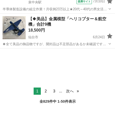
7月10日
提携サイト
泉中央駅
半導体製造設備の組立作業！月収例23万以上★20代～40代の男女活躍
中中！社会保険完備！送迎あり！◎マイカー通勤OK＆無料駐車場完
宮城
泉中央駅
その他
【🍀美品】金属模型「ヘリコプター＆航空
備！作業着無償貸与◎食堂利用可★《宮城県黒川郡大和町》 人気の工
機」合計9機
場のお仕事 ◇半導体製造設備...
18,500円
仙台市
6月24日
🍀全て美品の御品物ですが、開封品は不足部品があるか未確認です。
🍀機体は金属製の構造です！ ◆航空機×5機「内未開封1機」 ◆ヘリコ
宮城
仙台市
模型、プラモデル
ヘリコプター
プター×4機「内未開封2機」 -------------------------...
1
2
3
...
次へ
全829件中 1-50件表示