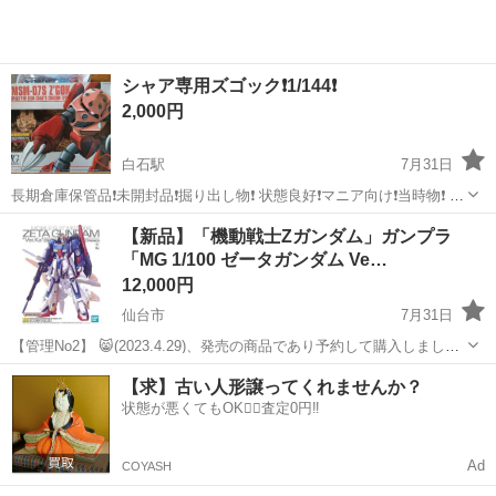
シャア専用ズゴック❗1/144❗
2,000円
白石駅
7月31日
長期倉庫保管品❗未開封品❗掘り出し物❗ 状態良好❗マニア向け❗当時物❗ 必
要な方に‼️
宮城
白石市
白石駅
模型、プラモデル
掘り出し物
【新品】「機動戦士Ζガンダム」ガンプラ
「MG 1/100 ゼータガンダム Ve…
12,000円
仙台市
7月31日
【管理No2】 😸(2023.4.29)、発売の商品であり予約して購入しまし
た。 人気商品なので中々手に入らないと思いますが、複数手に入りま
宮城
仙台市
模型、プラモデル
ガンプラ
【求】古い人形譲ってくれませんか？
したので宜しければお譲りします。 ◆本商品は、TVアニメ「機動戦士
状態が悪くてもOK🙆‍♀️査定0円‼️
Ζガンダム」...
Ad
COYASH