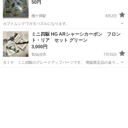
50円
榴ケ岡駅
8月2日
カブトムシクワガタパズルになります。
宮城
仙台市
榴ケ岡駅
模型、プラモデル
ミニ四駆 HG ARシャーシカーボン フロン
ト・リア セット グリーン
3,000円
気仙沼市
7月31日
タミヤ ミニ四駆のグレードアップパーツです。 廃版限定品の金ラメ
カーボンのフロントとリア用をベースにグリーンに染めました。 コン
宮城
気仙沼市
模型、プラモデル
ミニ四駆
デレなどにいかがでしょう？ 加工品ですので神経質な方はご遠慮くだ
さい。 手渡し限定です。