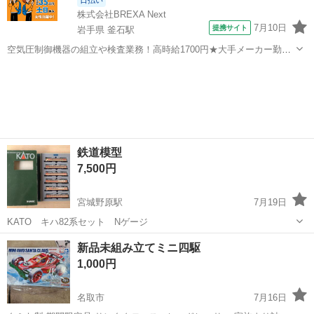
日払い
株式会社BREXA Next
7月10日
提携サイト
岩手県 釜石駅
空気圧制御機器の組立や検査業務！高時給1700円★大手メーカー勤
務！嬉しい寮費無料！ワンルーム寮完備★マイカー通勤OK＆工場敷地
岩手
釜石市
釜石駅
その他
内に無料駐車場あり★！《岩手県釜石市》 人気の工場のお仕事 ◇空気
圧制御機器（シリンダ、バルブ...
鉄道模型
7,500円
宮城野原駅
7月19日
KATO キハ82系セット Nゲージ
宮城
仙台市
宮城野原駅
模型、プラモデル
鉄道模型
新品未組み立てミニ四駆
1,000円
名取市
7月16日