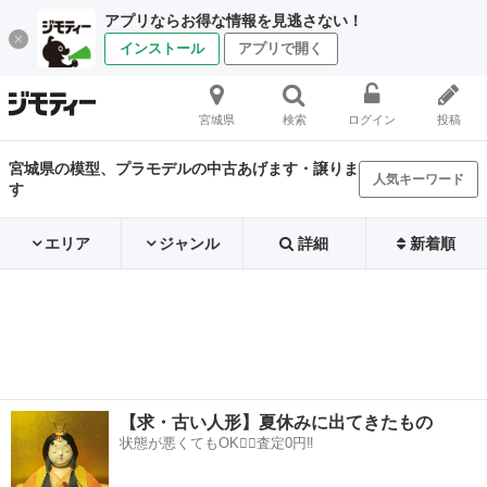
アプリならお得な情報を見逃さない！
インストール
アプリで開く
宮城県
検索
ログイン
投稿
宮城県の模型、プラモデルの中古あげます・譲りま
人気キーワード
す
エリア
ジャンル
詳細
新着順
【求・古い人形】夏休みに出てきたもの
状態が悪くてもOK🙆‍♀️査定0円‼️