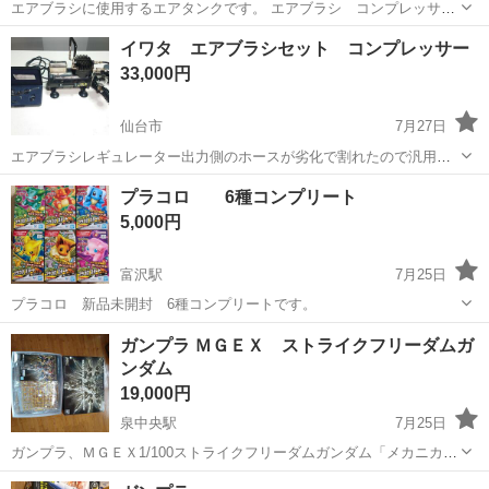
エアブラシに使用するエアタンクです。 エアブラシ コンプレッサー
＆ガンセット二種類出品中です。
宮城
仙台市
模型、プラモデル
イワタ エアブラシセット コンプレッサー
33,000円
仙台市
7月27日
エアブラシレギュレーター出力側のホースが劣化で割れたので汎用品
やホームセンター等で調達して交換が必要です。
宮城
仙台市
模型、プラモデル
プラコロ 6種コンプリート
5,000円
富沢駅
7月25日
プラコロ 新品未開封 6種コンプリートです。
宮城
仙台市
富沢駅
模型、プラモデル
ガンプラ ＭＧＥＸ ストライクフリーダムガ
ンダム
19,000円
泉中央駅
7月25日
ガンプラ、ＭＧＥＸ1/100ストライクフリーダムガンダム「メカニカル
クリア」 当方、仙台市泉区高森まで引き取りに来て頂ける方にお譲り
宮城
仙台市
泉中央駅
模型、プラモデル
ガンプラ