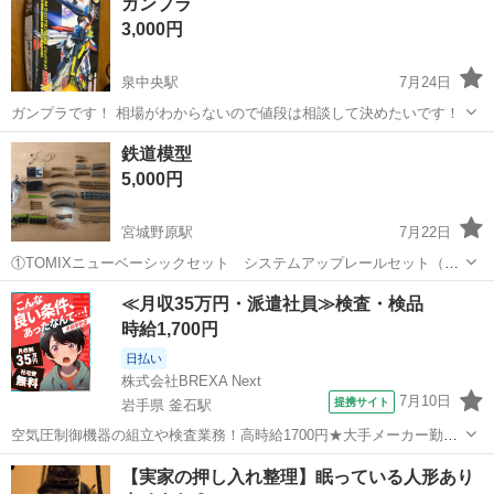
ガンプラ
します。 お気軽にお問い合わせ下さい。 大事に作ってくれる方、お待
3,000円
ちしてまーす! ...
泉中央駅
7月24日
ガンプラです！ 相場がわからないので値段は相談して決めたいです！
宮城
仙台市
泉中央駅
模型、プラモデル
ガンプラ
鉄道模型
5,000円
宮城野原駅
7月22日
①TOMIXニューベーシックセット システムアップレールセット（駅
舎なし ホームあり破損あり） ②TOMIXシステム・マスターデラック
宮城
仙台市
宮城野原駅
模型、プラモデル
≪月収35万円・派遣社員≫検査・検品
ス
時給1,700円
日払い
株式会社BREXA Next
7月10日
提携サイト
岩手県 釜石駅
空気圧制御機器の組立や検査業務！高時給1700円★大手メーカー勤
務！嬉しい寮費無料！ワンルーム寮完備★マイカー通勤OK＆工場敷地
岩手
釜石市
釜石駅
その他
【実家の押し入れ整理】眠っている人形あり
内に無料駐車場あり★！《岩手県釜石市》 人気の工場のお仕事 ◇空気