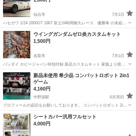
仙台市
7月1日
ハセガワ 1/24 2000GT 1967 富士24時間耐久レース 優勝車 の未組立
プラモデルになります。 中古品の為、外箱に傷み等有り、デカールに
宮城
仙台市
模型、プラモデル
ウイングガンダムゼロ炎カスタムキット
黄ばみありますので画像を載せましたのでご確認お願いします。 詳...
1,500円
名取市
7月1日
バンダイ ホビージャパン特別付録 新品カスタムキット 家族より積み
プラ整理の命令出たので泣く泣くお譲りしたく思います。 同時購入で
宮城
名取市
模型、プラモデル
カスタム
新品未使用 希少品 コンバットロボット 2in1
価格調整させていただきます。 よろしくお願いいたします。
ゲーム
4,160円
中野栄駅
6月30日
プロフィールの必読をお願いしております。 コンバットロボット 2in1
ゲーム キャラクター玩具 おそらく海外製で10数年保管しておりまし
宮城
仙台市
中野栄駅
模型、プラモデル
ロボット
シートカバー汎用フルセット
た。 ネットでも一切出品されておりませんでしたので、あまり出回っ
4,000円
ていない玩具だと思います...