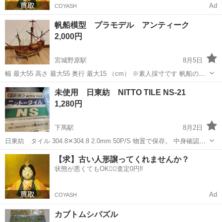
Ad
COYASH
帆船模型 プラモデル アンティーク
2,000円
宮城野原駅
8月5日
幅 最大55 高さ 最大55 奥行 最大15 （cm） ※素人採寸です 帆船の模
型になります。 あくまで不要品になりますので、ご理解の上ご購入く
宮城
仙台市
宮城野原駅
模型、プラモデル
未使用 日東紡 NITTO TILE NS-21
ださい。 宮城野区内の自宅まで引き取りに来れる方、ドタキャ...
1,280円
下馬駅
8月2日
日東紡 タイル 304.8✕304.8 2.0mm 50P/S 物置で保存。 中身確認の
ため、開封済 未使用です。 神経質な方はご遠慮くださいませ。
宮城
塩竈市
下馬駅
模型、プラモデル
TILE
【求】古い人形譲ってくれませんか？
状態が悪くてもOK🙆‍♀️査定0円‼️
Ad
COYASH
カブトムシパズル