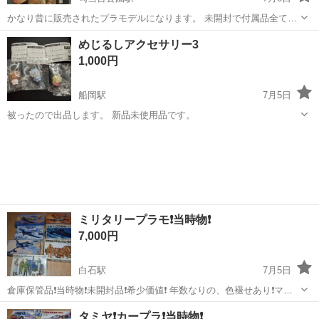
かなり昔に販売されたプラモデルになります。 未開封で付属品全てあ
ります。 直接、自分の自宅でお渡しになります。 場所は宮城県柴田郡
宮城
仙台市
勾当台公園駅
模型、プラモデル
めじるしアクセサリー3
柴田町槻木になります。
1,000円
船岡駅
7月5日
被ったので出品します。 新品未使用品です。
宮城
柴田郡
船岡駅
模型、プラモデル
ミリタリープラモ❗当時物❗
7,000円
白石駅
7月5日
倉庫保管品❗当時物❗未開封品❗希少価値❗ 年数なりの、色褪せあり❗マニ
ア向け❗ 必要な方に‼️
宮城
白石市
白石駅
模型、プラモデル
タミヤ❗カープラ❗当時物❗