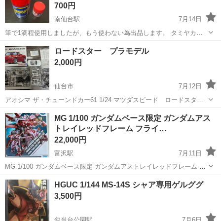
700円
南仙台駅
7月14日
筆で1滴程使用しましたが、もう使わない為出品します。 タミヤカラ
ー アクリル塗料ミニ 10㎖ X-27 クリヤーレッド 少しだけ使用しまし
宮城
名取市
南仙台駅
模型、プラモデル
塗料
ロードスター プラモデル
た。9割以上残ってると思います。 ミスターホビー Mr. COLOR
2,000円
SPRA...
仙台市
7月12日
アオシマ ザ・チューンドカー61 1/24 マツダスピード ロードスター
NB8C 未組立プラモデルになります。 中古品の為、外箱に傷み等あり
宮城
仙台市
模型、プラモデル
MG 1/100 ガンダムベース限定 ガンダムアス
ます。 詳しくは画像をご確認ください！ NC.NRでお願いしたいので質
トレイレッドフレーム フライ…
問...
22,000円
富沢駅
7月11日
MG 1/100 ガンダムベース限定 ガンダムアストレイレッドフレーム フ
ライトユニット メッキフレーム/カラークリア機動戦士ガンダムSEED
宮城
仙台市
富沢駅
模型、プラモデル
ガンダム
HGUC 1/144 MS-14S シャア専用ゲルググ
VSASTRAY 韓国のガンダムベースで購入しました。 2枚目の写真のよ
3,500円
うに封...
勾当台公園駅
7月6日