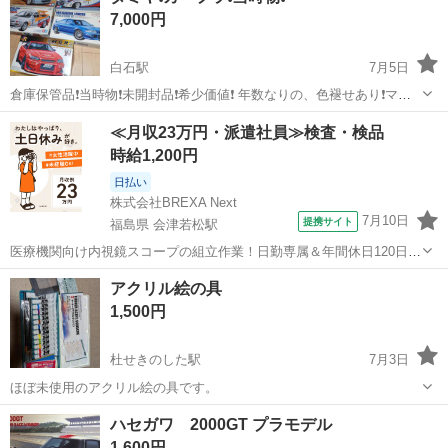
7,000円
白石駅
7月5日
倉庫保管品❗当時物❗未開封品❗希少価値❗ 年数なりの、色褪せあり❗マニ
ア向け❗ 必要な方に‼️
宮城
白石市
白石駅
模型、プラモデル
希少価値
≪月収23万円・派遣社員≫検査・検品
時給1,200円
日払い
株式会社BREXA Next
7月10日
提携サイト
福島県 会津若松駅
医療機関向け内視鏡スコープの組立作業！日勤専属＆年間休日120日
★◎20代～40代の男女活躍中！送迎あり！マイカー通勤OK◎無料駐車
福島
会津若松市
会津若松駅
その他
アクリル絵の具
場あり★日払いあり◎空調完備で快適作業！《福島県会津若松市》 人
1,500円
気の工場のお仕事 ◇医療機...
杜せきのした駅
7月3日
ほぼ未使用のアクリル絵の具です。
宮城
名取市
杜せきのした駅
模型、プラモデル
絵の具
ハセガワ 2000GT プラモデル
1,600円