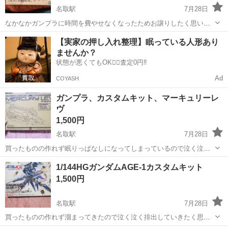
名取駅
7月28日
なかなかガンプラに時間を費やせなくなったためお譲りしたく思いま
す。 ちゃんと作ってくださる方だとうれしいです。 よろしくお願いい
宮城
名取市
名取駅
模型、プラモデル
ガンプラ
【実家の押し入れ整理】眠っている人形あり
たします。
ませんか？
状態が悪くてもOK🙆‍♀️査定0円‼️
Ad
COYASH
ガンプラ、カスタムキット、マーキュリーレ
ヴ
1,500円
名取駅
7月28日
買ったものの作れず眠りっぱなしになってしまっているので泣く泣く
排出していきたく思います。 大切に作ってくださる方よろしくお願い
宮城
名取市
名取駅
模型、プラモデル
ガンプラ
1/144HGガンダムAGE-1カスタムキット
いたします。
1,500円
名取駅
7月28日
買ったものの作れず溜まってきたので泣く泣く排出していきたく思い
ます。 大事に作ってくださる方よろしくお願いいたします。