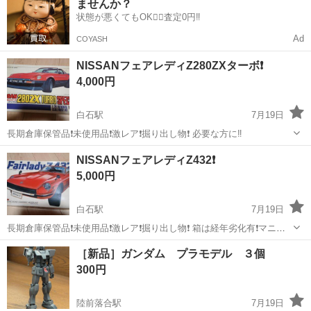
ませんか？
圧制御機器（シリンダ、バルブ...
状態が悪くてもOK🙆‍♀️査定0円‼️
Ad
COYASH
NISSANフェアレディZ280ZXターボ❗
4,000円
白石駅
7月19日
長期倉庫保管品❗未使用品❗激レア❗掘り出し物❗ 必要な方に‼️
宮城
白石市
白石駅
模型、プラモデル
掘り出し物
NISSANフェアレディZ432❗
5,000円
白石駅
7月19日
長期倉庫保管品❗未使用品❗激レア❗掘り出し物❗ 箱は経年劣化有❗マニア
向け❗ 必要な方に‼️
宮城
白石市
白石駅
模型、プラモデル
掘り出し物
［新品］ガンダム プラモデル ３個
300円
陸前落合駅
7月19日