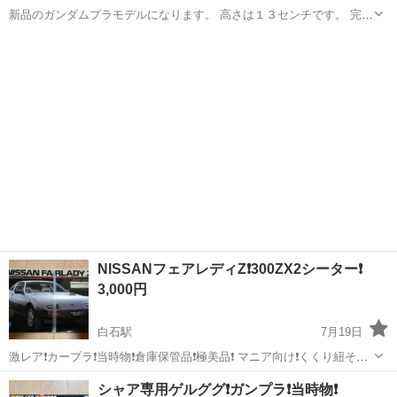
新品のガンダムプラモデルになります。 高さは１３センチです。 完成
品を含め３個になります。
宮城
仙台市
陸前落合駅
模型、プラモデル
ガンダム
NISSANフェアレディZ❗300ZX2シーター❗
3,000円
白石駅
7月19日
激レア❗カープラ❗当時物❗倉庫保管品❗極美品❗ マニア向け❗くくり紐その
まま❗ 必要な方に‼️
宮城
白石市
白石駅
模型、プラモデル
シャア専用ゲルググ❗ガンプラ❗当時物❗