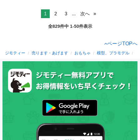
1
2
3
...
次へ
全829件中 1-50件表示
ページTOPへ
ジモティー
売ります・あげます
おもちゃ
模型、プラモデル
宮