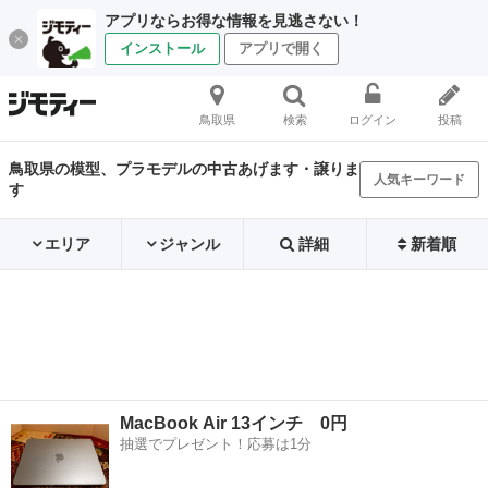
アプリならお得な情報を見逃さない！
インストール
アプリで開く
鳥取県
検索
ログイン
投稿
鳥取県の模型、プラモデルの中古あげます・譲りま
人気キーワード
す
エリア
ジャンル
詳細
新着順
MacBook Air 13インチ 0円
抽選でプレゼント！応募は1分