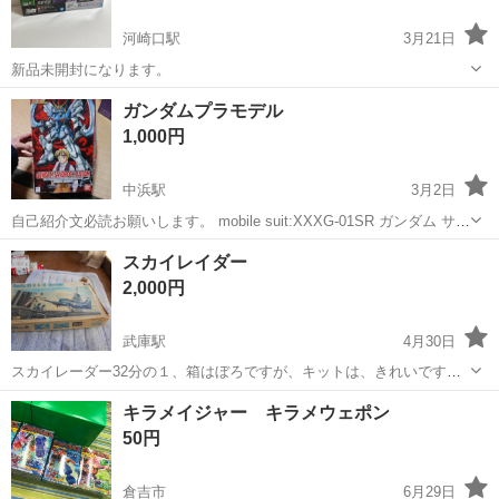
河崎口駅
3月21日
新品未開封になります。
鳥取
米子市
河崎口駅
模型、プラモデル
風都探偵
ガンダムプラモデル
1,000円
中浜駅
3月2日
自己紹介文必読お願いします。 mobile suit:XXXG-01SR ガンダム サン
ドロックカスタム 箱の状態悪いですが袋は開いてません。 プラモデル
鳥取
境港市
中浜駅
模型、プラモデル
ガンダム
スカイレイダー
作ってみたい方どうですか？
2,000円
武庫駅
4月30日
スカイレーダー32分の１、箱はぼろですが、キットは、きれいです、
メーカーは、レベルです。スケールは、32/1です。
鳥取
日野郡
武庫駅
模型、プラモデル
スカイ
キラメイジャー キラメウェポン
50円
倉吉市
6月29日