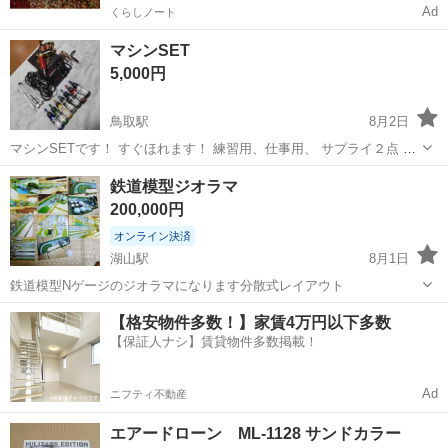
Ad
くらしノート
マシンSET
5,000円
鳥取駅
8月2日
マシンSETです！ すぐほれます！ 練習用、仕事用、 サプライ２点 マ
シン1点 インク数色 ニードル数本 クリップコード1点 フット1点 お気
鳥取
鳥取市
鳥取駅
模型、プラモデル
鉄道模型ジオラマ
軽にご相談ください。 3N
200,000円
オンライン決済
湖山駅
8月1日
鉄道模型Nゲージのジオラマになります分散式レイアウト
鳥取
鳥取市
湖山駅
模型、プラモデル
【格安物件多数！】家賃4万円以下多数
【保証人ナシ】賃貸物件多数掲載！
Ad
ニフティ不動産
エアードローン ML-1128 サンドカラー