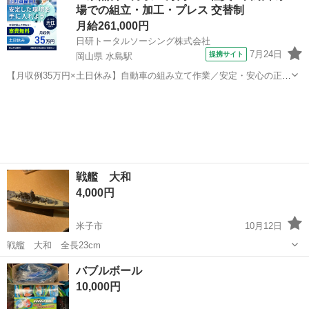
場での組立・加工・プレス 交替制
月給261,000円
日研トータルソーシング株式会社
7月24日
提携サイト
岡山県 水島駅
【月収例35万円×土日休み】自動車の組み立て作業／安定・安心の正社
員 自動車の組立作業 各生産ラインには最新鋭のロボットが導入されて
岡山
倉敷市
水島駅
その他
います。 専用レールに乗って流れてくる車の骨組みに、社内外の各部
品・ハンドル・足回り・ドア...
戦艦 大和
4,000円
米子市
10月12日
戦艦 大和 全長23cm
鳥取
米子市
模型、プラモデル
バブルボール
10,000円