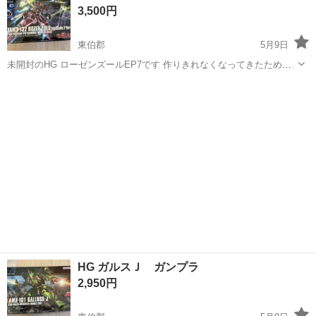
3,500円
♪《山口県山口市》 人気の工...
東伯郡
5月9日
未開封のHG ローゼンズールEP7です 作りきれなくなってきたため、
積みプラ整理します。 タバコは吸っていませんが、猫を飼っていま
鳥取
東伯郡
模型、プラモデル
ガンプラ
す。 気にされる方は、購入ご遠慮ください。 受け渡しは湯梨浜町役場
周辺を希望しますが、相談に乗...
HG ガルスＪ ガンプラ
2,950円