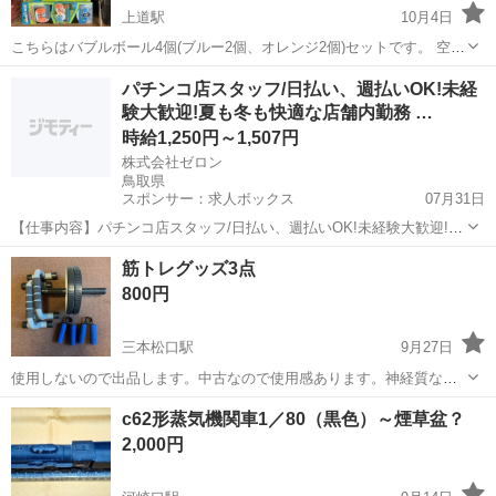
上道駅
10月4日
こちらはバブルボール4個(ブルー2個、オレンジ2個)セットです。 空気
を膨らませて、ボールの中に人が入れます。 ラウンドワンに行って楽
鳥取
境港市
上道駅
模型、プラモデル
バブル
パチンコ店スタッフ/日払い、週払いOK!未経
しかったので、ネットで購入しましたが、あまり出番がないのでお譲
験大歓迎!夏も冬も快適な店舗内勤務 …
りします。 イベントや芝生で...
時給1,250円～1,507円
株式会社ゼロン
鳥取県
スポンサー：求人ボックス
07月31日
【仕事内容】パチンコ店スタッフ/日払い、週払いOK!未経験大歓迎!夏
も冬も快適な店舗内勤務 職場見学も実施中 <給与> 時給1250円～1507
アルバイト・パート
筋トレグッズ3点
円 <勤務地> 鳥取県 米子市 <最寄駅>米子駅 エンタメ×接客=新しい働
800円
き方、ここに...
三本松口駅
9月27日
使用しないので出品します。中古なので使用感あります。神経質な方
はご遠慮ください。ノークレームでお願いします。よろしくお願いし
鳥取
米子市
三本松口駅
模型、プラモデル
筋トレ
c62形蒸気機関車1／80（黒色）～煙草盆？
ます。
2,000円