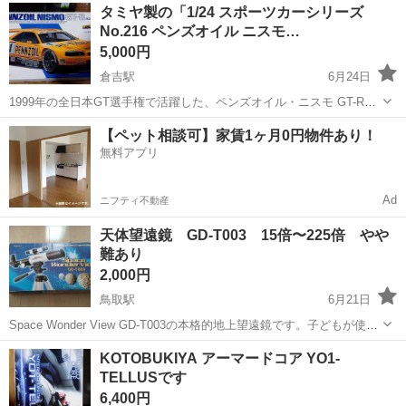
鳥取
米子市
三本松口駅
模型、プラモデル
タミヤ製の「1/24 スポーツカーシリーズ
No.216 ペンズオイル ニスモ…
5,000円
倉吉駅
6月24日
1999年の全日本GT選手権で活躍した、ペンズオイル・ニスモ GT-R
(R34)を1/24スケールで再現したプラスチックモデル組み立てキットで
鳥取
倉吉市
倉吉駅
模型、プラモデル
ニスモ
【ペット相談可】家賃1ヶ月0円物件あり！
す。 大きく張り出した前後フェンダーや大型リヤウィングなど、迫力
無料アプリ
あるスタイルを忠...
Ad
ニフティ不動産
天体望遠鏡 GD-T003 15倍〜225倍 やや
難あり
2,000円
鳥取駅
6月21日
Space Wonder View GD-T003の本格的地上望遠鏡です。子どもが使わ
なくなったので出品します。やや難としているのは、概ね部品は揃っ
鳥取
鳥取市
鳥取駅
模型、プラモデル
望遠鏡
KOTOBUKIYA アーマードコア YO1-
ているのですが、接眼レンズ部分に部品が足りないのか、固定がしっ
TELLUSです
かりできないた...
6,400円