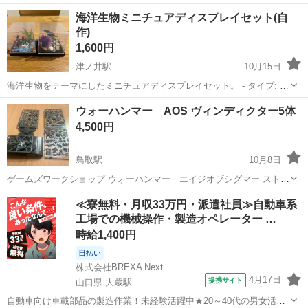
鳥取
岩美郡
岩美駅
模型、プラモデル
プラレール
海洋生物ミニチュアディスプレイセット(自
作)
1,600円
津ノ井駅
10月15日
海洋生物をテーマにしたミニチュアディスプレイセット。 - タイプ: ミ
ニチュアディスプレイ - テーマ: 海洋生物 - 素材: プラスチック、人工
鳥取
鳥取市
津ノ井駅
模型、プラモデル
ミニチュア
ウォーハンマー AOS ヴィンディクター5体
植物 - 色: 青、紫、赤、緑 - サイズ: 約10cm x 10cm x ...
4,500円
鳥取駅
10月8日
ゲームズワークショップ ウォーハンマー エイジオブシグマー ストー
ムキャスト 他キットの購入特典で頂きましたが当方AOSをプレイしま
鳥取
鳥取市
鳥取駅
模型、プラモデル
ウォーハンマー
≪寮無料・月収33万円・派遣社員≫自動車系
せんのでお譲りします。 画像の物のみで説明書等はありません。 AOS
工場での機械操作・製造オペレーター …
のフリーミニチュア1体...
時給1,400円
日払い
株式会社BREXA Next
4月17日
提携サイト
山口県 大歳駅
自動車向け車載部品の製造作業！未経験活躍中★20～40代の男女活躍