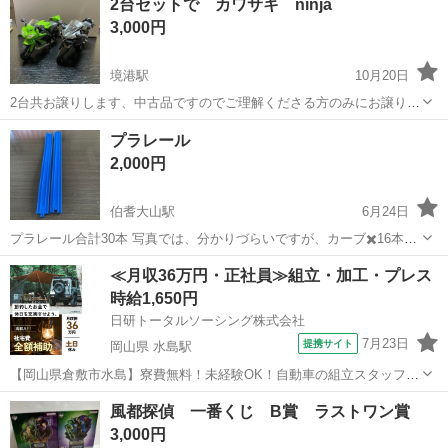
2台セットで カワサキ ninja
3,000円
境港駅
10月20日
2台共お譲りします、中古品ですのでご理解くださる方のみにお譲りし
ます。
鳥取
境港市
境港駅
模型、プラモデル
プラレール
2,000円
伯耆大山駅
6月24日
プラレール合計30本 写真では、分かりづらいですが、カーブ✖️16本あ
ります 。 プラレールステーション、電池で正常に動きます。 プ
鳥取
西伯郡
伯耆大山駅
模型、プラモデル
プラレール
≪月収36万円・正社員≫組立・加工・プレス
ラキッズ✖️1欠品 少し傷があります。 5年程前に購入したのです
時給1,650円
が、あまり使用頻...
日研トータルソーシング株式会社
7月23日
提携サイト
岡山県 水島駅
【岡山県倉敷市水島】寮費無料！未経験OK！自動車の組立スタッフ
《お仕事No.NS0089》 お仕事について 車の組立作業です。専用レール
岡山
倉敷市
水島駅
その他
風都探偵 一番くじ B賞 ラストワン賞
に乗って流れてくる車の骨組みに、車内外の各部品・ハンドル・足回
3,000円
り・ドア・シートなどの各...