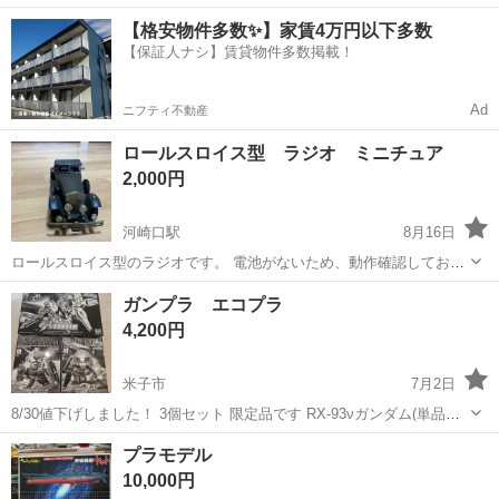
中！友達同士での応募OK！備品付きワンルーム寮費無料！赴任旅費会
山口
山口市
大歳駅
その他
【格安物件多数✨】家賃4万円以下多数
社負担！生活支援物資事前対応可◎格安食堂利用可！年間休日135日
【保証人ナシ】賃貸物件多数掲載！
♪《山口県山口市》 人気の工...
Ad
ニフティ不動産
ロールスロイス型 ラジオ ミニチュア
2,000円
河崎口駅
8月16日
ロールスロイス型のラジオです。 電池がないため、動作確認しており
ません。 簡易的に清掃しましたが、取り切れない埃があります。 モデ
鳥取
米子市
河崎口駅
模型、プラモデル
ガンプラ エコプラ
ル: クラシックカー サイズ: 約25cm 米子市内でしたら、お届け致しま
ロールスロイス
4,200円
す。
米子市
7月2日
8/30値下げしました！ 3個セット 限定品です RX-93νガンダム(単品
2000円) RX-78-2ガンダム(単品1500円) MS-06FザクII(単品1500円) ●お
鳥取
米子市
模型、プラモデル
ガンプラ
プラモデル
まとめ購入歓迎☆ ●注意事項⚠必ずプロフィ...
10,000円