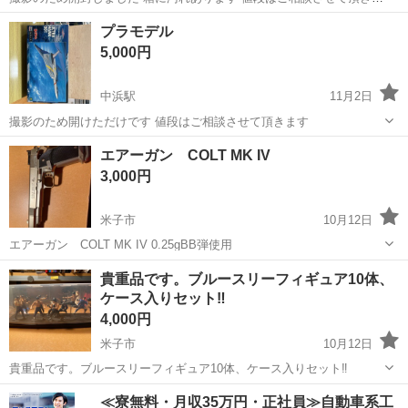
す
鳥取
境港市
中浜駅
模型、プラモデル
プラモデル
プラモデル
5,000円
中浜駅
11月2日
撮影のため開けただけです 値段はご相談させて頂きます
鳥取
境港市
中浜駅
模型、プラモデル
プラモデル
エアーガン COLT MK IV
3,000円
米子市
10月12日
エアーガン COLT MK IV 0.25gBB弾使用
鳥取
米子市
模型、プラモデル
エアーガン
貴重品です。ブルースリーフィギュア10体、
ケース入りセット‼️
4,000円
米子市
10月12日
貴重品です。ブルースリーフィギュア10体、ケース入りセット‼️
鳥取
米子市
模型、プラモデル
ブルースリー
≪寮無料・月収35万円・正社員≫自動車系工