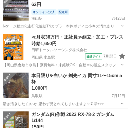
62円
オンライン決済
配送可
湖山駅
7月23日
Nゲージ動力化走行化連結TNカプラー本体ボディに小キズ汚れあり
鳥取
鳥取市
湖山駅
模型、プラモデル
鉄道模型
≪月収36万円・正社員≫組立・加工・プレス
時給1,650円
日研トータルソーシング株式会社
7月23日
提携サイト
岡山県 水島駅
【岡山県倉敷市水島】寮費無料！未経験OK！自動車の組立スタッフ
《お仕事No.NS0089》 お仕事について 車の組立作業です。専用レール
岡山
倉敷市
水島駅
その他
本日限り✨️白いか 剣先イカ 同寸11〜15cm 5
に乗って流れてくる車の骨組みに、車内外の各部品・ハンドル・足回
杯
り・ドア・シートなどの各...
1,000円
鳥取駅
7月12日
活き活きした 白いか 思わず見とれてしまいますよ✨️🦑😋🍴✨
鳥取
鳥取市
鳥取駅
模型、プラモデル
ガンダム(R)作戦 2023 RX-78-2 ガンダム
1/144
150円