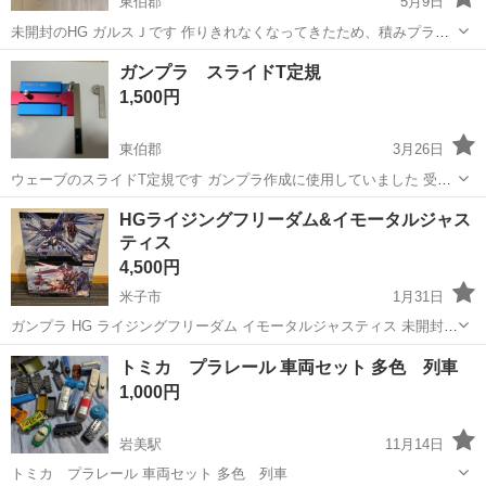
東伯郡
5月9日
未開封のHG ガルスＪです 作りきれなくなってきたため、積みプラ整
理します。 タバコは吸っていませんが、猫を飼っています。 気にされ
鳥取
東伯郡
模型、プラモデル
ガンプラ
ガンプラ スライドT定規
る方は、購入ご遠慮ください。 受け渡しは湯梨浜町役場周辺を希望し
1,500円
ますが、相談に乗ります。 値...
東伯郡
3月26日
ウェーブのスライドT定規です ガンプラ作成に使用していました 受け
渡しは湯梨浜町役場周辺を希望しますが、相談可です
鳥取
東伯郡
模型、プラモデル
スライド
HGライジングフリーダム&イモータルジャス
ティス
4,500円
米子市
1月31日
ガンプラ HG ライジングフリーダム イモータルジャスティス 未開封品
機動戦士ガンダムSEED FREEDOM HG 1/144 ライジングフリーダム
鳥取
米子市
模型、プラモデル
ライジング
トミカ プラレール 車両セット 多色 列車
ガンダム HG 1/144 イモータルジャスティス ガンダム 組み...
1,000円
岩美駅
11月14日
トミカ プラレール 車両セット 多色 列車