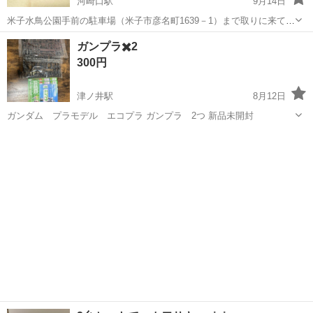
河崎口駅
9月14日
米子水鳥公園手前の駐車場（米子市彦名町1639－1）まで取りに来てく
ださる方、よろしくお願いいたします。 蒸気機関車模型なのか？煙草
鳥取
米子市
河崎口駅
模型、プラモデル
蒸気機関車
ガンプラ✖️2
入れと灰皿なのか？台座に「栄光の名機Ｃ62形蒸気機関車1／80」と銘
300円
が入っています。画...
津ノ井駅
8月12日
ガンダム プラモデル エコプラ ガンプラ 2つ 新品未開封
鳥取
鳥取市
津ノ井駅
模型、プラモデル
ガンダム