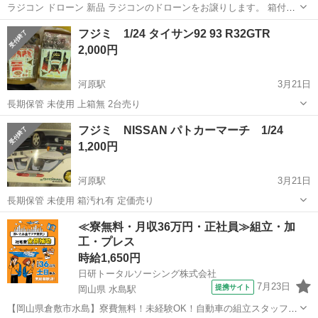
ラジコン ドローン 新品 ラジコンのドローンをお譲りします。 箱付き
の未使用品です。 ※箱に書いてある通り、カメラ機能は付いていませ
鳥取
米子市
河崎口駅
模型、プラモデル
ドローン
フジミ 1/24 タイサン92 93 R32GTR
ん。 興味がある方はお気軽にメッセージください。 受け渡し場所や時
2,000円
間は相談可能です。 ...
河原駅
3月21日
長期保管 未使用 上箱無 2台売り
鳥取
鳥取市
河原駅
模型、プラモデル
フジミ NISSAN パトカーマーチ 1/24
1,200円
河原駅
3月21日
長期保管 未使用 箱汚れ有 定価売り
鳥取
鳥取市
河原駅
模型、プラモデル
パトカー
≪寮無料・月収36万円・正社員≫組立・加
工・プレス
時給1,650円
日研トータルソーシング株式会社
7月23日
提携サイト
岡山県 水島駅
【岡山県倉敷市水島】寮費無料！未経験OK！自動車の組立スタッフ