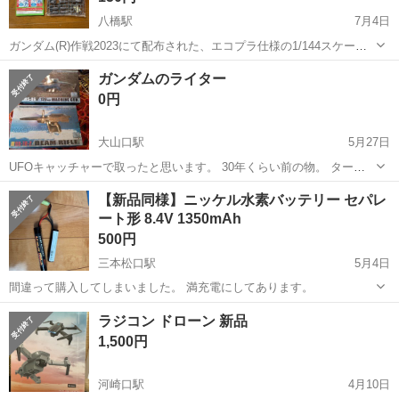
八橋駅
7月4日
ガンダム(R)作戦2023にて配布された、エコプラ仕様の1/144スケール
RX-78-2ガンダム組み立てキットです。 説明の紙にヨレ感があります
鳥取
東伯郡
八橋駅
模型、プラモデル
ガンダムのライター
が その他に傷などは見当たりません。 - シリーズ: ガンダム(R)作戦
0円
2...
大山口駅
5月27日
UFOキャッチャーで取ったと思います。 30年くらい前の物。 ターボ
ライターだったと思いますが、 多分、使えないと思います。 ボタン電
鳥取
西伯郡
大山口駅
模型、プラモデル
ガンダム
【新品同様】ニッケル水素バッテリー セパレ
池いれる所あるのでもしかしたら光ってたかもしれません。 触ると壊
ート形 8.4V 1350mAh
れそうです。。。
500円
三本松口駅
5月4日
間違って購入してしまいました。 満充電にしてあります。
鳥取
米子市
三本松口駅
模型、プラモデル
mAh
ラジコン ドローン 新品
1,500円
河崎口駅
4月10日