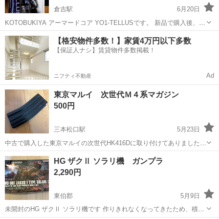
倉吉駅
6月20日
KOTOBUKIYA アーマードコア YO1-TELLUSです。 新品で購入後、保
管しておりました。 【ブランド】KOTOBUKIYA 【カテゴリ】ロボッ
鳥取
倉吉市
倉吉駅
模型、プラモデル
アーマードコア
【格安物件多数！】家賃4万円以下多数
ト 【商品の状態】未使用
【保証人ナシ】賃貸物件多数掲載！
Ad
ニフティ不動産
東京マルイ 次世代Ｍ４系マガジン
500円
三本松口駅
5月23日
中古で購入した東京マルイの次世代HK416Dに取り付けてありました
が、マガジンロックが固く専用品ではなさそうです。 もともとタンカ
鳥取
米子市
三本松口駅
模型、プラモデル
タン
HG ザクⅡ ソラリ機 ガンプラ
ラーでしたが、マットブラックに塗装しました。 使用に問題ありませ
2,290円
ん。
東伯郡
5月9日
未開封のHG ザクⅡ ソラリ機です 作りきれなくなってきたため、積み
プラ整理します。 タバコは吸っていませんが、猫を飼っています。 気