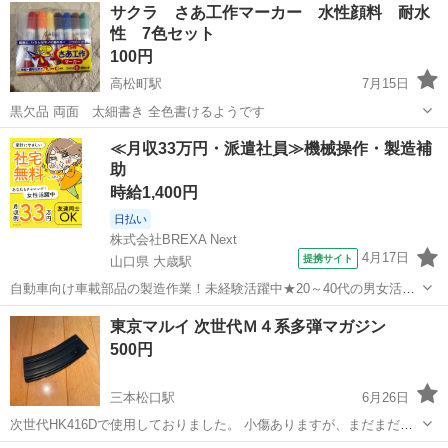
サクラ さあ工作マーカー 水性顔料 耐水
性 7色セット
100円
高松町駅
7月15日
黒欠品 両面 太細書き 全色書けるようです
鳥取
境港市
高松町駅
模型、プラモデル
≪月収33万円・派遣社員≫機械操作・製造補
助
時給1,400円
日払い
株式会社BREXA Next
4月17日
提携サイト
山口県 大歳駅
自動車向け車載部品の製造作業！未経験活躍中★20～40代の男女活躍
中！友達同士での応募OK！備品付きワンルーム寮費無料！赴任旅費会
山口
山口市
大歳駅
その他
東京マルイ 次世代Ｍ４系多弾マガジン
社負担！生活支援物資事前対応可◎格安食堂利用可！年間休日135日
500円
♪《山口県山口市》 人気の工...
三本松口駅
6月26日
次世代HK416Dで使用しておりました。 小傷ありますが、まだまだ使
えます。