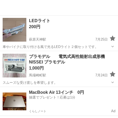
LEDライト
200円
萩原天神駅
7月25日
車やバイクに取り付ける風で光るLEDライト２個セットです。
鳥取
東伯郡
萩原天神駅
模型、プラモデル
LED
プラモデル 電気式高性能射出成形機
NISSEI プラモデル
1,000円
馬場崎町駅
7月24日
スムーズな受け渡しを希望します。
鳥取
境港市
馬場崎町駅
模型、プラモデル
プラモデル
MacBook Air 13インチ 0円
抽選でプレゼント！応募は1分
Ad
くらしノート