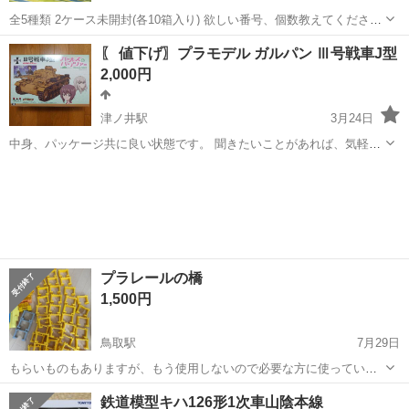
全5種類 2ケース未開封(各10箱入り) 欲しい番号、個数教えてくださ
い。 1つ¥50です。 1ケースだと¥300 画像の物全てで¥1000
鳥取
倉吉市
模型、プラモデル
画像
〖 値下げ〗プラモデル ガルパン Ⅲ号戦車J型
2,000円
津ノ井駅
3月24日
中身、パッケージ共に良い状態です。 聞きたいことがあれば、気軽に
どうぞ
鳥取
鳥取市
津ノ井駅
模型、プラモデル
ガルパン
プラレールの橋
1,500円
鳥取駅
7月29日
もらいものもありますが、もう使用しないので必要な方に使っていた
だきたいです！
鳥取
鳥取市
鳥取駅
模型、プラモデル
プラレール
鉄道模型キハ126形1次車山陰本線