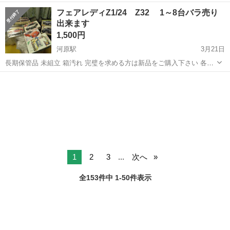
《お仕事No.NS0089》 お仕事について 車の組立作業です。専用レール
岡山
倉敷市
水島駅
その他
フェアレディZ1/24 Z32 1～8台バラ売り
に乗って流れてくる車の骨組みに、車内外の各部品・ハンドル・足回
出来ます
り・ドア・シートなどの各...
1,500円
河原駅
3月21日
長期保管品 未組立 箱汚れ 完璧を求める方は新品をご購入下さい 各モ
デル定価売り 早い者勝ち
鳥取
鳥取市
河原駅
模型、プラモデル
汚れ
1
2
3
...
次へ
全153件中 1-50件表示