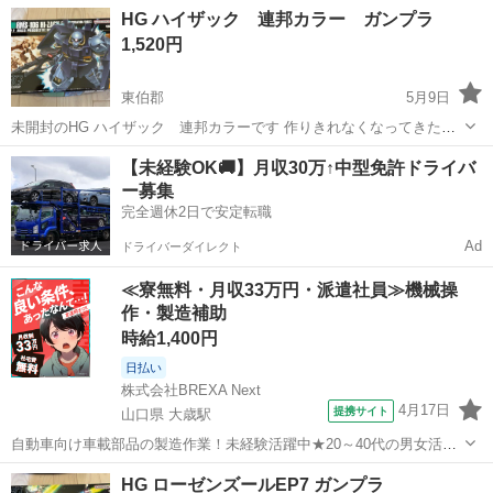
鳥取
東伯郡
模型、プラモデル
ザクII
HG ハイザック 連邦カラー ガンプラ
にされる方は、購入ご遠慮ください。 受け渡しは湯梨浜町役場周辺を
1,520円
希望しますが、相談に乗りま...
東伯郡
5月9日
未開封のHG ハイザック 連邦カラーです 作りきれなくなってきたた
め、積みプラ整理します。 タバコは吸っていませんが、猫を飼ってい
鳥取
東伯郡
模型、プラモデル
ガンプラ
【未経験OK🚚】月収30万↑中型免許ドライバ
ます。 気にされる方は、購入ご遠慮ください。 受け渡しは湯梨浜町役
ー募集
場周辺を希望しますが、相談に...
完全週休2日で安定転職
Ad
ドライバーダイレクト
≪寮無料・月収33万円・派遣社員≫機械操
作・製造補助
時給1,400円
日払い
株式会社BREXA Next
4月17日
提携サイト
山口県 大歳駅
自動車向け車載部品の製造作業！未経験活躍中★20～40代の男女活躍
中！友達同士での応募OK！備品付きワンルーム寮費無料！赴任旅費会
山口
山口市
大歳駅
その他
HG ローゼンズールEP7 ガンプラ
社負担！生活支援物資事前対応可◎格安食堂利用可！年間休日135日