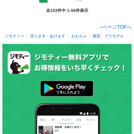
全153件中 1-50件表示
ページTOPへ
ジモティー
売ります・あげます
おもちゃ
模型、プラモデル
鳥