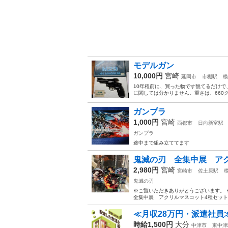
モデルガン
10,000円
宮崎
延岡市
市棚駅
模
10年程前に、買った物です観てるだけ
に関しては分かりません。重さは、660
ガンプラ
1,000円
宮崎
西都市
日向新富駅
ガンプラ
途中まで組み立ててます
鬼滅の刃 全集中展 アク
2,980円
宮崎
宮崎市
佐土原駅
鬼滅の刃
※ご覧いただきありがとうございます。
全集中展 アクリルマスコット4種セット 状
≪月収28万円・派遣社員
時給1,500円
大分
中津市
東中津