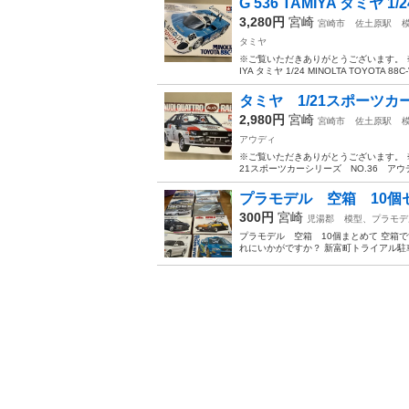
G 536 TAMIYA タミヤ 1/24
3,280円
宮崎
宮崎市
佐土原駅
タミヤ
※ご覧いただきありがとうございます。 ※
IYA タミヤ 1/24 MINOLTA TOYOTA
タミヤ 1/21スポーツカー
2,980円
宮崎
宮崎市
佐土原駅
アウディ
※ご覧いただきありがとうございます。 
21スポーツカーシリーズ NO.36 ア
プラモデル 空箱 10個
300円
宮崎
児湯郡
模型、プラモデ
プラモデル 空箱 10個まとめて 空箱
れにいかがですか？ 新富町トライアル駐