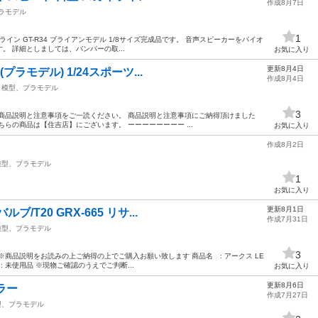
作成8月7日
ラモデル
1
カイライン GT-R34 ブライアンモデル 1/8サイズ完成品です。 音声スピーカーをパイオ
 詳細としましては、バンパーの取...
お気に入り
更新8月4日
(プラモデル) 1/24スポーツ...
作成8月4日
模型、プラモデル
3
商品説明と注意事項をご一読ください。 商品説明と注意事項にご納得頂けました
らの商品は【住吉店】にございます。 ーーーーーーーー ...
お気に入り
作成8月2日
模型、プラモデル
1
お気に入り
更新8月1日
/T20 GRX-665 リサ...
作成7月31日
模型、プラモデル
3
商品説明をお読みの上ご納得の上でご購入お願い致します 商品名 : アークス LE
態 : 未使用品 ※現物ご確認のうえでご判断...
お気に入り
更新8月6日
ラー
作成7月27日
型、プラモデル