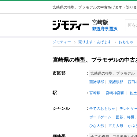
宮崎県の模型、プラモデルの中古あげます・譲りま
宮崎版
都道府県選択
ジモティー
売ります・あげます
おもちゃ
宮崎県の模型、プラモデルの中古
市区郡
：
宮崎県の模型、プラモデル
西諸県郡
東諸県郡
西臼
駅
：
宮崎駅
宮崎神宮駅
佐土
ジャンル
：
全てのおもちゃ
テレビゲ
ボードゲーム
囲碁、将棋
ひな人形
五月人形
かぶ
価格帯
：
全ての模型、プラモデルの