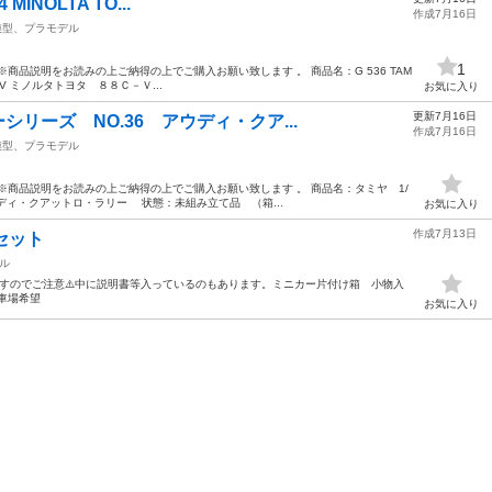
 MINOLTA TO...
作成7月16日
模型、プラモデル
1
商品説明をお読みの上ご納得の上でご購入お願い致します 。 商品名：G 536 TAM
 88C-V ミノルタトヨタ ８８Ｃ－Ｖ...
お気に入り
更新7月16日
シリーズ NO.36 アウディ・クア...
作成7月16日
模型、プラモデル
※商品説明をお読みの上ご納得の上でご購入お願い致します 。 商品名：タミヤ 1/
ウディ・クアットロ・ラリー 状態：未組み立て品 （箱...
お気に入り
作成7月13日
セット
ル
ですのでご注意⚠️中に説明書等入っているのもあります。ミニカー片付け箱 小物入
車場希望
お気に入り