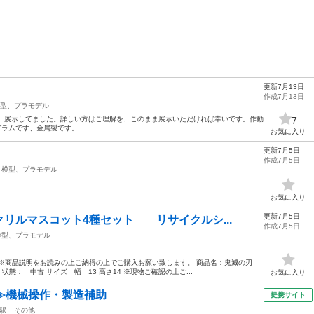
更新7月13日
作成7月13日
型、プラモデル
で、展示してました。詳しい方はご理解を、このまま展示いただければ幸いです。作動
7
グラムです、金属製です。
お気に入り
更新7月5日
作成7月5日
模型、プラモデル
お気に入り
更新7月5日
リルマスコット4種セット リサイクルシ...
作成7月5日
模型、プラモデル
 ※商品説明をお読みの上ご納得の上でご購入お願い致します。 商品名：鬼滅の刃
態： 中古 サイズ 幅 13 高さ14 ※現物ご確認の上ご...
お気に入り
≫機械操作・製造補助
提携サイト
駅
その他