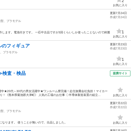
2
お気に入り
更新7月24日
作成7月24日
模型、プラモデル
1
作します。電池付きです。 一応中古品ですが3回くらいしか使ったことないので綺麗
お気に入り
更新7月23日
ルのフィギュア
作成7月23日
、プラモデル
1
お気に入り
≫検査・検品
提携サイト
中★20代～30代の男女活躍中★ワンルーム寮完備！赴任旅費会社負担！マイカー
！《熊本県菊池郡大津町》 人気の工場のお仕事 ◇半導体製造装置の組立...
お気に入り
更新7月22日
作成7月22日
模型、プラモデル
になります。 使うことが無いので、出品しました。
お気に入り
更新7月16日