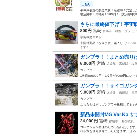
日払い
半導体装置の製造業務！活躍中！安定した
験活躍中！高時給1,500円！《大分県中
さらに最終値下げ！宇宙
800円
宮崎
宮崎市
模型、プラモデ
宇宙戦艦ヤマト
未開封商品になります、箱入り（1999年ぐ
ます！
ガンプラ！！まとめ売り
6,000円
宮崎
児湯郡
高鍋駅
模
ガンプラ
1枚目は6000円、2枚目が4000円に
ガンプラ！！サイコガン
9,000円
宮崎
児湯郡
高鍋駅
模
ガンプラ
こちらとは別にガンプラを投稿してます
新品未開封MG Ver.Ka 
24,000円
宮崎
都城市
西都城駅
コレクション整理のため出品いたします。
れる方を優先させていただきます。 よろ