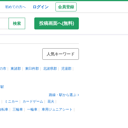
ログイン
会員登録
初めての方へ
投稿画面へ(無料)
検索
人気キーワード
の市
東諸郡
東臼杵郡
北諸県郡
児湯郡
市駅
路線・駅から選ぶ
ン
ミニカー
カードゲーム
花火
自転車
三輪車
一輪車
車用ジュニアシート