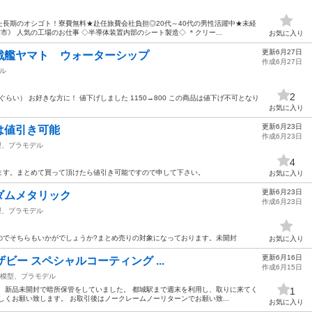
長期のオシゴト！寮費無料★赴任旅費会社負担◎20代～40代の男性活躍中★未経
津市》 人気の工場のお仕事 ◇半導体装置内部のシート製造◇ ＊クリー...
お気に入り
更新6月27日
戦艦ヤマト ウォーターシップ
作成6月27日
ル
2
らい） お好きな方に！ 値下げしました 1150→800 この商品は値下げ不可となり
お気に入り
更新6月23日
は値引き可能
作成6月23日
型、プラモデル
4
なります。まとめて買って頂けたら値引き可能ですので申して下さい。
お気に入り
更新6月23日
ダムメタリック
作成6月23日
型、プラモデル
のでそちらもいかがでしょうか?まとめ売りの対象になっております。未開封
お気に入り
更新6月16日
サザビー スペシャルコーティング ...
作成6月15日
模型、プラモデル
 新品未開封で暗所保管をしていました。 都城駅まで週末を利用し、取りに来てく
1
しくお願い致します。 お取引後はノークレームノーリターンでお願い致...
お気に入り