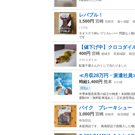
レバブル！
1,500円
宮崎
宮崎市
蓮ケ池駅
バブル
ネオステラ枠レプリカレバー 問題なく動
です
【値下げ中】クロコダイ
400円
宮崎
都城市
西都城駅
模型
クロコダイル
駄菓子屋さんのくじで当たりました
≪月収28万円・派遣社員
時給1,400円
熊本
その他
日払い
半導体製造装置の組立や検査！未経験活躍
通勤OK！無料駐車場あり！正社員登用あり
バイク ブレーキシュー
1,000円
宮崎
宮崎市
南宮崎駅
南海部品
未使用品です。 南海部品で昔購入した物