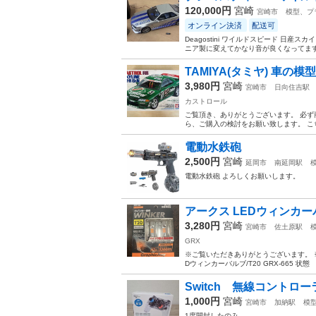
120,000円
宮崎
宮崎市
模型、プ
オンライン決済
配送可
Deagostini ワイルドスピード 日産ス
ニア製に変えてかなり音が良くなってます。
TAMIYA(タミヤ) 車の模型
3,980円
宮崎
宮崎市
日向住吉駅
カストロール
ご覧頂き、ありがとうございます。 必ず
ら、ご購入の検討をお願い致します。 こち
電動水鉄砲
2,500円
宮崎
延岡市
南延岡駅
電動水鉄砲 よろしくお願いします。
アークス LEDウィンカーバルブ
3,280円
宮崎
宮崎市
佐土原駅
GRX
※ご覧いただきありがとうございます。 ※
Dウィンカーバルブ/T20 GRX-665 状
Switch 無線コントロー
1,000円
宮崎
宮崎市
加納駅
模
1度開封したのみ