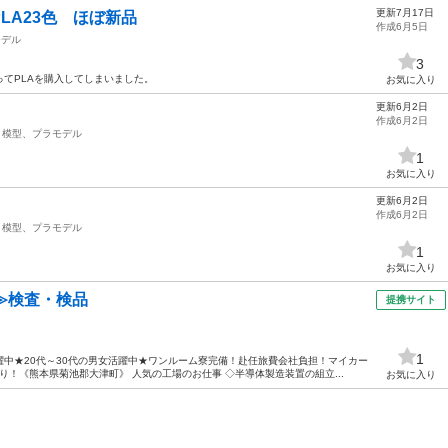
更新7月17日
LA23色 ほぼ新品
作成6月5日
モデル
3
ってPLAを購入してしまいました。
お気に入り
更新6月2日
作成6月2日
模型、プラモデル
1
お気に入り
更新6月2日
作成6月2日
模型、プラモデル
1
お気に入り
≫検査・検品
提携サイト
1
中★20代～30代の男女活躍中★ワンルーム寮完備！赴任旅費会社負担！マイカー
！《熊本県菊池郡大津町》 人気の工場のお仕事 ◇半導体製造装置の組立...
お気に入り