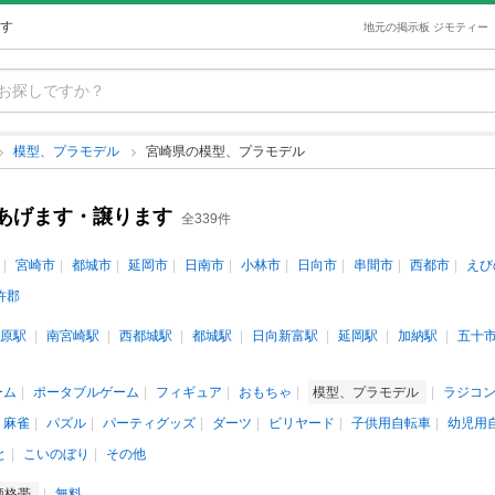
す
地元の掲示板 ジモティー
模型、プラモデル
宮崎県の模型、プラモデル
あげます・譲ります
全339件
宮崎市
都城市
延岡市
日南市
小林市
日向市
串間市
西都市
えび
杵郡
原駅
南宮崎駅
西都城駅
都城駅
日向新富駅
延岡駅
加納駅
五十
ーム
ポータブルゲーム
フィギュア
おもちゃ
模型、プラモデル
ラジコ
、麻雀
パズル
パーティグッズ
ダーツ
ビリヤード
子供用自転車
幼児用
と
こいのぼり
その他
価格帯
無料