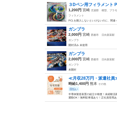
３Dペン用フィラメント P
1,200円
宮崎
児湯郡
模型、プラ
フィラメント
PCLを購入しないといけないのに、間違
ガンプラ
2,000円
宮崎
西都市
日向新富駅
ガンプラ
開封済み 未使用
ガンプラ
2,000円
宮崎
西都市
日向新富駅
ガンプラ
未開封
≪月収28万円・派遣社員
時給1,400円
熊本
その他
日払い
半導体製造装置の組立や検査！未経験活躍
通勤OK！無料駐車場あり！正社員登用あり