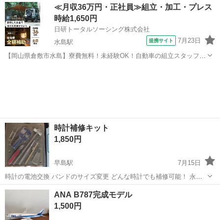
岡山
倉敷市
児島駅
模型、プラモデル
≪月収36万円・正社員≫組立・加工・プレス
時給1,650円
日研トータルソーシング株式会社
7月23日
提携サイト
水島駅
【岡山県倉敷市水島】寮費無料！未経験OK！自動車の組立スタッフ
《お仕事No.NS0089》 お仕事について 車の組立作業です。専用レール
岡山
倉敷市
水島駅
その他
に乗って流れてくる車の骨組みに、車内外の各部品・ハンドル・足回
り・ドア・シートなどの各...
時計補修キット
1,850円
早島駅
7月15日
時計の電池交換 バンドのサイズ変更 どんな時計でも補修可能！ 永年
使用せずタンスの肥やしになっていました
岡山
都窪郡
早島駅
模型、プラモデル
ANA B787完成モデル
1,500円