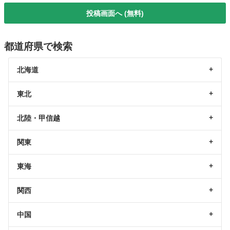
投稿画面へ (無料)
都道府県で検索
北海道
東北
北陸・甲信越
関東
東海
関西
中国