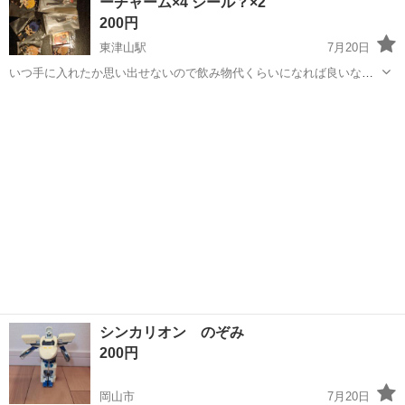
ーチャーム×4 シール？×2
しになります。 ノ...
200円
東津山駅
7月20日
いつ手に入れたか思い出せないので飲み物代くらいになれば良いなと
思い出品します 津山近辺なら受け渡し場所はある程度対応出来るの
岡山
津山市
東津山駅
模型、プラモデル
でご相談ください
シンカリオン のぞみ
200円
岡山市
7月20日