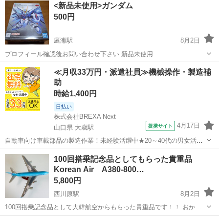
<新品未使用>ガンダム
500円
庭瀬駅
8月2日
プロフィール確認後お問い合わせ下さい 新品未使用
岡山
岡山市
庭瀬駅
模型、プラモデル
プラモデル
≪月収33万円・派遣社員≫機械操作・製造補
助
時給1,400円
日払い
株式会社BREXA Next
4月17日
提携サイト
山口県 大歳駅
自動車向け車載部品の製造作業！未経験活躍中★20～40代の男女活躍
中！友達同士での応募OK！備品付きワンルーム寮費無料！赴任旅費会
山口
山口市
大歳駅
その他
100回搭乗記念品としてもらった貴重品
社負担！生活支援物資事前対応可◎格安食堂利用可！年間休日135日
Korean Air A380-800…
♪《山口県山口市》 人気の工...
5,800円
西川原駅
8月2日
100回搭乗記念品として大韓航空からもらった貴重品です！！ おかげ
で、世界50ヵ国も旅しました！ この大韓航空 Korean Air A380-800モ