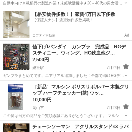
自動車向け車載部品の製造作業！未経験活躍中★20～40代の男女活躍
中！友達同士での応募OK！備品付きワンルーム寮費無料！赴任旅費会
山口
山口市
大歳駅
その他
【格安物件多数！】家賃4万円以下多数
社負担！生活支援物資事前対応可◎格安食堂利用可！年間休日135日
【保証人ナシ】賃貸物件多数掲載！
♪《山口県山口市》 人気の工...
Ad
ニフティ不動産
値下げ❗️バンダイ ガンプラ 完成品 RGデ
スティニー、ウィング、HG鉄血他ジ…
2,500円
総社駅
7月24日
ガンプラまとめてです。エアリアル追加しました！全部で8体❗️ RGデス
ティニーやウィングもあってかなりお買い得だと思います😎 ジャンク
岡山
総社市
総社駅
模型、プラモデル
［新品］マルシン ポリスリボルバー 木製グリ
です！カスタムや部品とりにどうぞ！ 一体あたり320円弱❗️この機会に
ップ ハーフチェッカー(茶) ウッ…
是非‼️ ...
10,000円
岡山市
7月23日
この度は当方の商品をご覧頂き誠にありがとうございます。 マルシン
ポリスリボルバー 木製グリップ ハーフチェッカー(茶)の出品です。 こ
岡山
岡山市
模型、プラモデル
リボルバー
チェーンソーマン アクリルスタンド×3 ラバ
ちらは新品未開封のお品になります。 商品は一部を除き写真は使い回