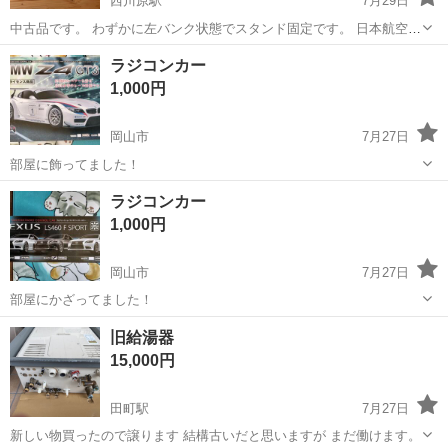
西川原駅
7月29日
中古品です。 わずかに左バンク状態でスタンド固定です。 日本航空通
販サイト正規品です。 キズ、汚れは無く美品です。 ABS樹脂製 サイ
岡山
岡山市
西川原駅
模型、プラモデル
スタンド
ラジコンカー
ズ 全長約27㎝ 全幅約23.5㎝ 全高約16.5㎝（スタンド含
1,000円
む） スケール 1...
岡山市
7月27日
部屋に飾ってました！
岡山
岡山市
模型、プラモデル
ラジコンカー
ラジコンカー
1,000円
岡山市
7月27日
部屋にかざってました！
岡山
岡山市
模型、プラモデル
ラジコンカー
旧給湯器
15,000円
田町駅
7月27日
新しい物買ったので譲ります 結構古いだと思いますが まだ働けます。