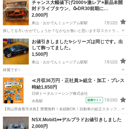
チャンス大幅値下げ2000✨激レア⭐新品未開
封ドライブタウン、🥳DR30前期に…
2,000円
東山・おかでんミュージアム駅駅
7月12日
探してる方いかがでしょうか？なかなか無いと思います😊スカイライ
ン好きな方、30好きな方どうぞ😁
岡山
岡山市
東山・おかでんミュージアム駅駅
お値引きしました✨シリーズは同じです。出
して飾ってました。
模型、プラモデル
新品
1,500円
東山・おかでんミュージアム駅駅
7月12日
綺麗です✨
岡山
岡山市
東山・おかでんミュージアム駅駅
≪月収36万円・正社員≫組立・加工・プレス
模型、プラモデル
出して
時給1,650円
日研トータルソーシング株式会社
7月23日
提携サイト
水島駅
【岡山県倉敷市水島】寮費無料！未経験OK！自動車の組立スタッフ
《お仕事No.NS0089》 お仕事について 車の組立作業です。専用レール
岡山
倉敷市
水島駅
その他
NSX.Mobil1👀デルプラドお値引きしました
に乗って流れてくる車の骨組みに、車内外の各部品・ハンドル・足回
2,000円
り・ドア・シートなどの各...