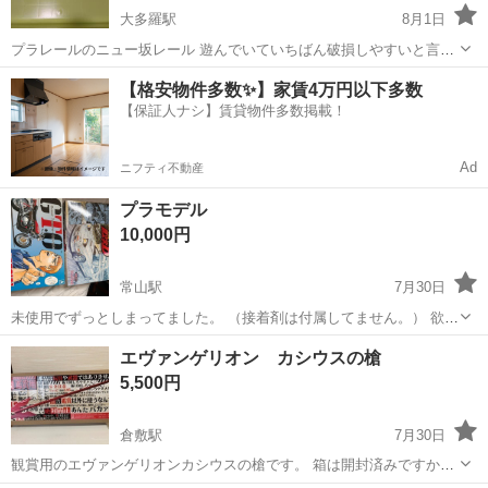
大多羅駅
8月1日
プラレールのニュー坂レール 遊んでいていちばん破損しやすいと言っ
ても過言ではない部品です。 予備や代替として必要な方いかがでしょ
岡山
岡山市
大多羅駅
模型、プラモデル
プラレール
【格安物件多数✨】家賃4万円以下多数
うか？ 20260510時点で15本あります。 その他リクエスト(これありま
【保証人ナシ】賃貸物件多数掲載！
すか？)遠慮なく...
Ad
ニフティ不動産
プラモデル
10,000円
常山駅
7月30日
未使用でずっとしまってました。 （接着剤は付属してません。） 欲し
い方よろしくお願いいたします。 値下げ交渉ありです。
岡山
玉野市
常山駅
模型、プラモデル
エヴァンゲリオン カシウスの槍
5,500円
倉敷駅
7月30日
観賞用のエヴァンゲリオンカシウスの槍です。 箱は開封済みですか中
のビニール袋からは出していません。 箱は傷み、色褪せあります。 組