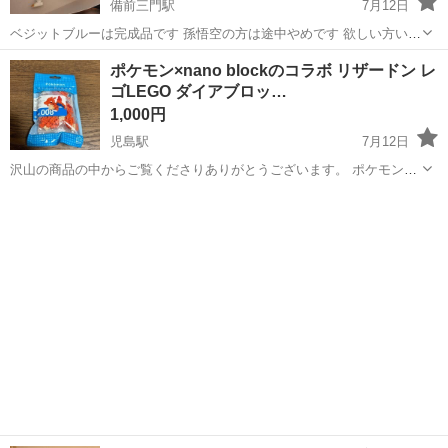
備前三門駅
7月12日
ベジットブルーは完成品です 孫悟空の方は途中やめです 欲しい方いま
せんか？
岡山
岡山市
備前三門駅
模型、プラモデル
ポケモン×nano blockのコラボ リザードン レ
ゴLEGO ダイアブロッ…
1,000円
児島駅
7月12日
沢山の商品の中からご覧くださりありがとうございます。 ポケモン
✖️nano blockのコラボ商品のリザードンのフィギュアです。 未開封品
岡山
倉敷市
児島駅
模型、プラモデル
ポケモン
になります。 ナノブロックは最小ブロックの縦×横×高さがわずか４×
４×５mmです。 日...