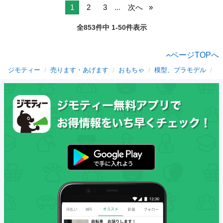
1
2
3
...
次へ
全853件中 1-50件表示
ページTOPへ
ジモティー
売ります・あげます
おもちゃ
模型、プラモデル
岡