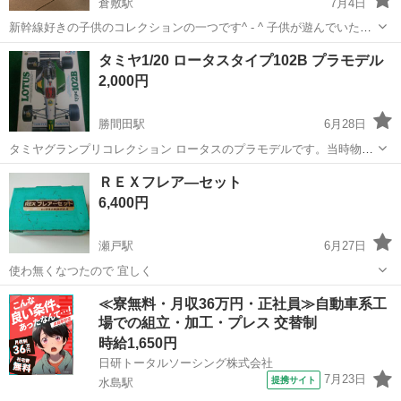
倉敷駅
7月4日
新幹線好きの子供のコレクションの一つです^ - ^ 子供が遊んでいたも
のですので多少のキズございます。
岡山
倉敷市
倉敷駅
模型、プラモデル
新幹線
タミヤ1/20 ロータスタイプ102B プラモデル
2,000円
勝間田駅
6月28日
タミヤグランプリコレクション ロータスのプラモデルです。当時物で
す。2度と手に入りません。箱は日焼けしてますが中身は新品！です。
岡山
勝田郡
勝間田駅
模型、プラモデル
タミヤ
ＲＥＸフレア―セット
デカールは少し黄ばんでいます。ノークレーム、ノーリターンでお願
6,400円
いします。発送はできません。
瀬戸駅
6月27日
使わ無くなつたので 宜しく
岡山
赤磐市
瀬戸駅
模型、プラモデル
セット
≪寮無料・月収36万円・正社員≫自動車系工
場での組立・加工・プレス 交替制
時給1,650円
日研トータルソーシング株式会社
7月23日
提携サイト
水島駅