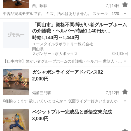
西川原駅
7月14日
中古品完成モデルです。 キズ、汚れはありません。 スケール 1/200
全長 約29㎝ 全幅 約30.5㎝ ABS樹脂製 よろしくお願い致します。
岡山
岡山市
西川原駅
模型、プラモデル
スケール
「岡山市」資格不問/障がい者グループホーム
の介護職・ヘルパー/時給1,140円か…
時給1,140円～1,440円
ユースタイルラボラトリー株式会社
岡山県
スポンサー：求人ボックス
08月05日
【仕事内容】障がい者グループホームの介護職・ヘルパー 世話人・生
活支援員としての業務を行っていただきます。 <主な業務内容> お食
アルバイト・パート
ガシャポンライダーアドバンス02
事の準備 食事・入浴・就寝の支援 日常生活の相談業務 健康管理、記
2,000円
録 就業支援施設への送り出し など...
備前三門駅
7月12日
6種揃ってます 欲しい方いませんか？ 仮面ライダー好きいませんか？
よろしくお願いします
岡山
岡山市
備前三門駅
模型、プラモデル
ベジットブルー完成品と孫悟空未完成
仮面ライダー
3,000円