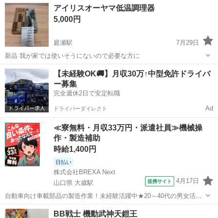
岡山
倉敷市
倉敷駅
模型、プラモデル
アイリスオーヤマ低温調理器
み立て全長146㎝です！ 取引場所 浜町のブックオフ、
エヴァンゲリオン
5,000円
うどん屋明月の...
庭瀬駅
7月29日
新品 我が家では使いそうにないので必要な方に
岡山
岡山市
庭瀬駅
模型、プラモデル
【未経験OK🚚】月収30万↑中型免許ドライバ
ー募集
アイリスオーヤマ
完全週休2日で安定転職
Ad
ドライバーダイレクト
≪寮無料・月収33万円・派遣社員≫機械操
作・製造補助
時給1,400円
日払い
株式会社BREXA Next
4月17日
提携サイト
山口県 大歳駅
自動車向け車載部品の製造作業！未経験活躍中★20～40代の男女活躍
中！友達同士での応募OK！備品付きワンルーム寮費無料！赴任旅費会
山口
山口市
大歳駅
その他
BB戦士 機動武神天鎧王
社負担！生活支援物資事前対応可◎格安食堂利用可！年間休日135日