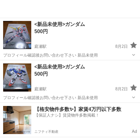
<新品未使用>ガンダム
500円
庭瀬駅
8月2日
プロフィール確認後お問い合わせ下さい 新品未使用
岡山
岡山市
庭瀬駅
模型、プラモデル
ガンダム
<新品未使用>ガンダム
500円
庭瀬駅
8月2日
プロフィール確認後お問い合わせ下さい 新品未使用
岡山
岡山市
庭瀬駅
模型、プラモデル
ガンダム
【格安物件多数✨】家賃4万円以下多数
【保証人ナシ】賃貸物件多数掲載！
Ad
ニフティ不動産