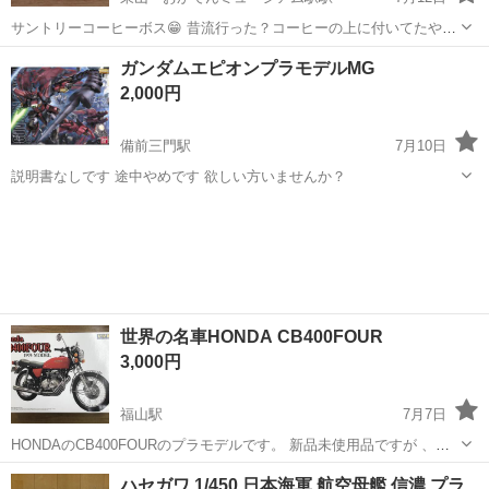
サントリーコーヒーボス😁 昔流行った？コーヒーの上に付いてたやつ
です👀 13台有ります🚙 一つ200円計算です。なかなか出てこないと思
岡山
岡山市
東山・おかでんミュージアム駅駅
ガンダムエピオンプラモデルMG
います。 好きな、方いかがでしょうか😁
模型、プラモデル
缶コーヒー
2,000円
備前三門駅
7月10日
説明書なしです 途中やめです 欲しい方いませんか？
岡山
岡山市
備前三門駅
模型、プラモデル
プラモデル
世界の名車HONDA CB400FOUR
3,000円
福山駅
7月7日
HONDAのCB400FOURのプラモデルです。 新品未使用品ですが 、自
宅保管品ですので外箱等に多少のスレがあるかもしれません。 他サイ
岡山
笠岡市
福山駅
模型、プラモデル
CB400
ハセガワ 1/450 日本海軍 航空母艦 信濃 プラ
トにも出品しておりますので、早期終了する場合があります❗ 3Nでお