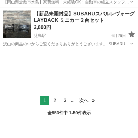
【岡山県倉敷市水島】寮費無料！未経験OK！自動車の組立スタッフ
《お仕事No.NS0089》 お仕事について 車の組立作業です。専用レール
岡山
倉敷市
水島駅
その他
【新品未開封品】SUBARUスバルレヴォーグ
に乗って流れてくる車の骨組みに、車内外の各部品・ハンドル・足回
LAYBACK ミニカー２台セット
り・ドア・シートなどの各...
2,800円
児島駅
6月26日
沢山の商品の中からご覧くださりありがとうございます。 SUBARUス
バルレヴォーグのLAYBACK ミニカー２台セットです。 スバルのイベ
岡山
倉敷市
児島駅
模型、プラモデル
レヴォーグ
ントで衝突実験の試乗をしてもらいました。 ２台ありまして１台は白
色、もう１台はガンメタ...
1
2
3
...
次へ
全853件中 1-50件表示