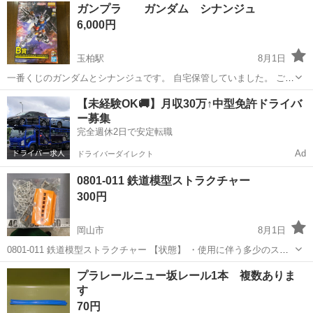
岡山
岡山市
西川原駅
模型、プラモデル
A380
ガンプラ ガンダム シナンジュ
デルは、精巧なデザインと高品質な素材で作られています。 水色のボ
6,000円
ディに...
玉柏駅
8月1日
一番くじのガンダムとシナンジュです。 自宅保管していました。 ご理
解の上ご購入ください
岡山
岡山市
玉柏駅
模型、プラモデル
【未経験OK🚚】月収30万↑中型免許ドライバ
ー募集
完全週休2日で安定転職
Ad
ドライバーダイレクト
0801-011 鉄道模型ストラクチャー
300円
岡山市
8月1日
0801-011 鉄道模型ストラクチャー 【状態】 ・使用に伴う多少のス
レ、キズ、落としきれない汚れなどございます ・詳細は現地でご確認
岡山
岡山市
模型、プラモデル
鉄道模型
プラレールニュー坂レール1本 複数ありま
ください ・お値引きは出来かねますのでご了承願います ※中古品のた
す
め、...
70円