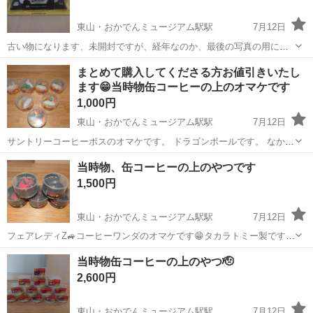
東山・おかでんミュージアム駅駅
7月12日
古い物になります、未開封ですが、経年なのか、最後の写真の用に、
開いてますが中身は綺麗です😁HONDA好きな方いかがでしょうか🫡
岡山
岡山市
東山・おかでんミュージアム駅駅
まとめて購入してくださる方お値引きいたし
ます😁当時物缶コーヒーの上のオマケです
模型、プラモデル
NSX
1,000円
東山・おかでんミュージアム駅駅
7月12日
サントリーコーヒーボスのオマケです。 ドラゴンボールです。 なかな
か珍しいのでわないでしょうか👀 一つ150円計算です。 後占いババア
岡山
岡山市
東山・おかでんミュージアム駅駅
当時物、缶コーヒーの上のやつです
は裏の押さえ紙がなかったので出して、撮ってみました。
模型、プラモデル
缶コーヒー
1,500円
東山・おかでんミュージアム駅駅
7月12日
フェアレディZ🚙コーヒーワンダのオマケです😁タカラトミー製です👍
30z.3台。31z.2台。です🙇 一つ300円計算です。
岡山
岡山市
東山・おかでんミュージアム駅駅
当時物缶コーヒーの上のやつ🫡
模型、プラモデル
缶コーヒー
2,600円
東山・おかでんミュージアム駅駅
7月12日