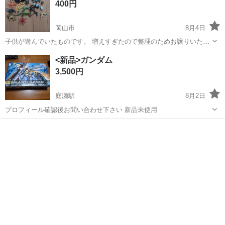
400円
岡山市
8月4日
子供が遊んでいたものです。 増えすぎたので整理のためお譲りいたし
ます。 Safari、EIKOHのフィギュア含めて22体あります。 現実渡しに
岡山
岡山市
模型、プラモデル
<新品>ガンダム
ご理解の上でお問い合わせいただけますと幸いです。
3,500円
庭瀬駅
8月2日
プロフィール確認後お問い合わせ下さい 新品未使用
岡山
岡山市
庭瀬駅
模型、プラモデル
ガンダム