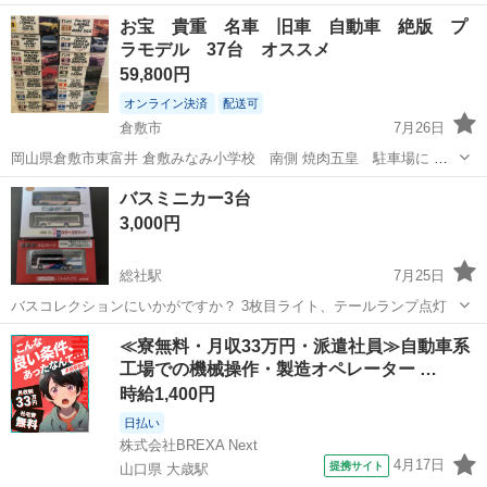
岡山
岡山市
田町駅
模型、プラモデル
お宝 貴重 名車 旧車 自動車 絶版 プ
ラモデル 37台 オススメ
59,800円
オンライン決済
配送可
倉敷市
7月26日
岡山県倉敷市東富井 倉敷みなみ小学校 南側 焼肉五皇 駐車場に 取
りに来られる方は 希望日時を連絡下さい その際 59800円持参下さい
岡山
倉敷市
模型、プラモデル
バスミニカー3台
1)お宝 貴重 名車 旧車 絶版 プラモデル 自動車 37台出品し
3,000円
ます...
総社駅
7月25日
バスコレクションにいかがですか？ 3枚目ライト、テールランプ点灯
岡山
総社市
総社駅
模型、プラモデル
Nゲージ
≪寮無料・月収33万円・派遣社員≫自動車系
工場での機械操作・製造オペレーター …
時給1,400円
日払い
株式会社BREXA Next
4月17日
提携サイト
山口県 大歳駅