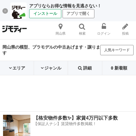
アプリならお得な情報を見逃さない！
インストール
アプリで開く
岡山県
検索
ログイン
投稿
岡山県の模型、プラモデルの中古あげます・譲りま
人気キーワード
す
エリア
ジャンル
詳細
新着順
【格安物件多数✨】家賃4万円以下多数
【保証人ナシ】賃貸物件多数掲載！