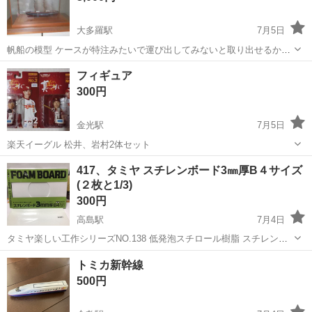
大多羅駅
7月5日
帆船の模型 ケースが特注みたいで運び出してみないと取り出せるかは
わかりません。 なので本体サイズはわからないのでケースのサイズを
岡山
岡山市
大多羅駅
模型、プラモデル
帆船模型
フィギュア
参考にお願いします。 ケースサイズ 高さ92cm 横幅132.5cm 奥行
300円
64cm この商品...
金光駅
7月5日
楽天イーグル 松井、岩村2体セット
岡山
浅口市
金光駅
模型、プラモデル
楽天
417、タミヤ スチレンボード3㎜厚B４サイズ
(２枚と1/3)
300円
高島駅
7月4日
タミヤ楽しい工作シリーズNO.138 低発泡スチロール樹脂 スチレンボ
ード３㎜厚B４サイズ(２枚と1/3枚) ⚪︎サイズ：約横364㎜ × 縦257㎜ ⚪︎
岡山
岡山市
高島駅
模型、プラモデル
タミヤ
トミカ新幹線
枚数：2枚と、真ん中を使用したので1/3枚 ...
500円