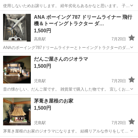
使用しないためお譲りします。 経年劣化もあるかなと思います。 子ど
ものおもちゃにご理解の上でお問い合わせいただけますと幸いです。
岡山
岡山市
模型、プラモデル
ANA ボーイング 787 ドリームライナー 飛行
機＆トーイングトラクター ダ…
1,500円
高島駅
7月20日
ANAのボーイング787ドリームライナーとトーイングトラクターのダイ
キャストセットです。パッケージに入ったままの未使用品です。 【商
岡山
岡山市
高島駅
模型、プラモデル
ドリーム
だんご屋さんのジオラマ
品内容】 ・ボーイング787 飛行機模型 ・トーイングトラクター コレ
1,500円
クション整理のため...
児島駅
7月20日
昔の懐かしい、だんご屋です。 雑貨屋で購入した物です。 宜しくお願
い致します。 お値段下げました。
岡山
倉敷市
児島駅
模型、プラモデル
茅葺き屋根のお家
1,500円
児島駅
7月20日
茅葺き屋根のお家のジオラマになります。 結構リアルな作りをしてい
ますよ。 宜しくお願い致します。 🎵お値段下げました。