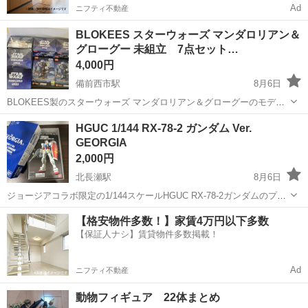
Ad
ニフティ不動産
BLOKEES スターウォーズ マンダロリアン＆
グローグー 未組立 7点セット…
4,000円
備前西市駅
8月6日
BLOKEES製のスターウォーズ マンダロリアン＆グローグーのモデル
キット7個セット海外版です。 4個はシュリンク未開封 3個は中を確認
岡山
岡山市
備前西市駅
模型、プラモデル
HGUC 1/144 RX-78-2 ガンダム Ver.
するために箱のみ開封しています 2枚目画像の赤枠が掲載商品です
GEORGIA
一点、こちらのミスではな...
2,000円
北長瀬駅
8月6日
ジョージアコラボ限定の1/144スケールHGUC RX-78-2ガンダムのプラ
モデルです。 - シリーズ: HGUC (High Grade Universal Century) - スケ
岡山
岡山市
北長瀬駅
模型、プラモデル
【格安物件多数！】家賃4万円以下多数
ール: 1/144 - モデル名:...
【保証人ナシ】賃貸物件多数掲載！
Ad
ニフティ不動産
動物フィギュア 22体まとめ