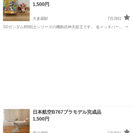
1,500円
♪《山口県山口市》 人気の工...
大多羅駅
7月29日
SDガンダムBB戦士シリーズの機動武神天鎧王です。 金メッキパーツ
や特徴的な大型の角飾りを備えた武者頑駄無シリーズのキットです。
岡山
岡山市
大多羅駅
模型、プラモデル
SDガンダムBB戦士 機動武神天鎧王 組立済み 画像4枚目にあります部
品一部かけております...
日本航空B767プラモデル完成品
1,500円