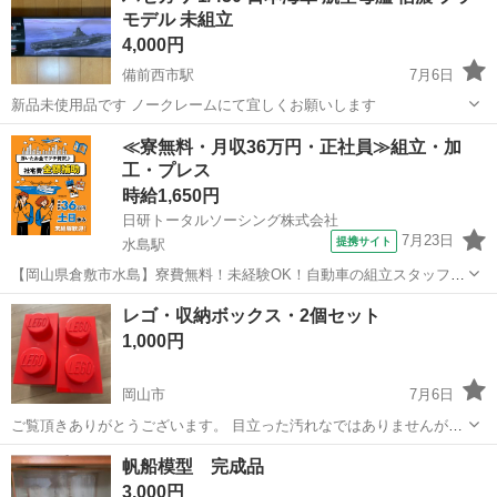
モデル 未組立
願いします。 ...
4,000円
備前西市駅
7月6日
新品未使用品です ノークレームにて宜しくお願いします
岡山
岡山市
備前西市駅
模型、プラモデル
≪寮無料・月収36万円・正社員≫組立・加
工・プレス
時給1,650円
日研トータルソーシング株式会社
7月23日
提携サイト
水島駅
【岡山県倉敷市水島】寮費無料！未経験OK！自動車の組立スタッフ
《お仕事No.NS0089》 お仕事について 車の組立作業です。専用レール
岡山
倉敷市
水島駅
その他
レゴ・収納ボックス・2個セット
に乗って流れてくる車の骨組みに、車内外の各部品・ハンドル・足回
1,000円
り・ドア・シートなどの各...
岡山市
7月6日
ご覧頂きありがとうございます。 目立った汚れなではありませんが中
古品の為ご理解ある方のみお願いします。
岡山
岡山市
模型、プラモデル
ボックス
帆船模型 完成品
3,000円