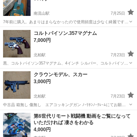
南流山駅
7月25日
7年前に購入。あまりはまらなかったので使用頻度は少なく綺麗ですが
管理が雑だったので箱はボロボロです。 きちんとしたギターが欲しか
千葉
流山市
南流山駅
模型、プラモデル
コルトパイソン.357マグナム
ったのでチューニングもしっかりと出来るギターです。 楽しんでもら
7,000円
えたら嬉しいです。
北柏駅
7月23日
黒、コルトパイソン357マグナム、4インチ シルバー、コルトパイソン
357マグナム2.5インチ 傷あり 箱無し中古品 ﾉｰﾘﾀﾝﾉｰｸﾚｰﾑにてお願い
千葉
柏市
北柏駅
模型、プラモデル
コルトパイソン
クラウンモデル、スカー
致します。
3,000円
北柏駅
7月23日
中古品 箱無し 傷無し エアコッキングガン ﾉｰﾘﾀﾝﾉｰｸﾚｰﾑにてお願い
致します。
千葉
柏市
北柏駅
模型、プラモデル
クラウンモデル
第6世代リモート戦闘機 動画をご覧になって
いただければ 凄さをわかる
4,000円