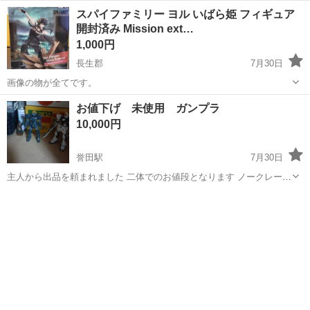
城シリーズの土台です。 端の方が少し欠けていますが、状態は良好な
千葉
千葉市
柏の葉キャンパス駅
模型、プラモデル
スパイファミリー ヨル いばら姫 フィギュア
方だと思います。 箱や入れ物はありませんので、写真の物をそのまま
開封済み Mission ext…
状態
お渡しさせて頂き...
1,000円
長生郡
7月30日
画像の物が全てです。
千葉
長生郡
模型、プラモデル
お値下げ 未使用 ガンプラ
10,000円
誉田駅
7月30日
主人から出品を頼まれました 二体でのお値段となります ノークレー
ム、ノーリターンで宜しくお願い致します 🙇
千葉
千葉市
誉田駅
模型、プラモデル
ガンプラ