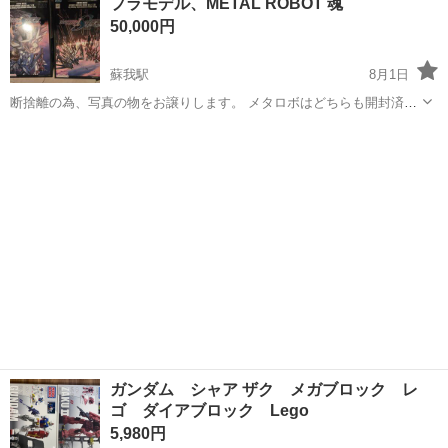
プラモデル、METAL ROBOT 魂
的な支持を受けているフィリピンで実写映像化されたのが『ボルテスV
50,000円
レガシー』。 当時の...
蘇我駅
8月1日
断捨離の為、写真の物をお譲りします。 メタロボはどちらも開封済み
となります、おまけで間違えて購入した未開封のプラウドディフェン
千葉
千葉市
蘇我駅
模型、プラモデル
ダーもお付けします。なので×2個となります。 プラモデルはどれも新
品にて去年購入、未開封、未組み立...
ガンダム シャア ザク メガブロック レ
ゴ ダイアブロック Lego
5,980円