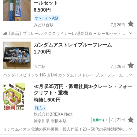
ールセット
6,500円
オンライン決済
みどり台駅
7月26日
🚄【新品】プラレール クロスライナーE7系新幹線 + レールセット ✅
新品・未使用 ✅ 箱付き ✅ プレゼントにもおすすめ！ 📍 受け渡し場
千葉
千葉市
みどり台駅
模型、プラモデル
新幹線
ガンダムアストレイブルーフレーム
所：西千葉駅・千葉駅周辺 (相談可能) 気になる方はお気軽にメッセー
1,700円
ジください！
五井駅
7月26日
バンダイスピリッツ HG 1/144 ガンダムアストレイ ブルーフレーム 新
品、未開封品です。 箱に目立った傷や汚れ、損傷は見当たりま せん
千葉
市原市
五井駅
模型、プラモデル
ブルーフレーム
≪月収35万円・派遣社員≫クレーン・フォー
が、素人検品ですので気にされる方は ご遠慮下さい。
クリフト・重機
時給1,600円
日払い
株式会社BREXA Next
7月21日
提携サイト
神奈川県 南橋本駅
リチウムイオン電池の原料運搬・投入作業！20～50代の男性活躍中★
ワンルーム寮完備！赴任旅費会社負担！年間休日130日★フォークリフ