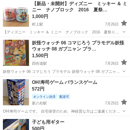
神奈川
相模原市
南橋本駅
その他
【新品・未開封】ディズニー ミッキー ＆ ミ
ト免許お持ちの方、活躍中！就業先食堂利用可★《神奈川県相模原
ニー ナノブロック 2016 夏祭…
市》 人気の工場のお仕事 ◇電...
1,000円
村上駅
7月26日
【ディズニー ミッキー ＆ ミニー ナノブロック 2016 夏祭り
２点セット】 新品・未開封品です。値札ははがしてます。 ある程度の
千葉
八千代市
村上駅
模型、プラモデル
ナノブロック
妖怪ウォッチ 06 コマじろう プラモデル妖怪
近隣であれば、渡しに行けます。ご相談ください。 #nanoblock ...
ウォッチ 08 ガブニャン プラ…
1,500円
四街道駅
7月26日
妖怪ウォッチ 06 コマじろう プラモデル 妖怪ウォッチ 08 ガブニャン
プラモデル 新品未使用です。
千葉
四街道市
四街道駅
模型、プラモデル
プラモデル
OH!寿司ゲーム バランスゲーム
572円
オンライン決済
配送可
新八柱駅
7月25日
OH!寿司ゲームです。 自宅保管のため、神経質な方はご遠慮くださ
い。 着払いで発送します よろしくお願いいたします。
千葉
松戸市
新八柱駅
模型、プラモデル
ゲーム
子ども用ギター
500円