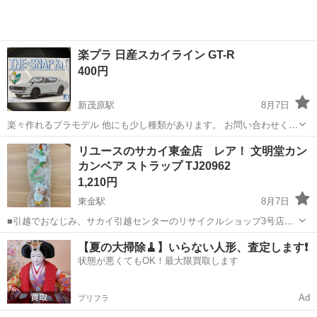
楽プラ 日産スカイライン GT-R
400円
新茂原駅
8月7日
楽々作れるプラモデル 他にも少し種類があります。 お問い合わせくだ
さい。
千葉
茂原市
新茂原駅
模型、プラモデル
リユースのサカイ東金店 レア！ 文明堂カン
カンベア ストラップ TJ20962
1,210円
東金駅
8月7日
■引越でおなじみ、サカイ引越センターのリサイクルショップ3号店が
オープン致しました。 リユースのサカイ東金店です！ ★住所：千葉県
千葉
東金市
東金駅
模型、プラモデル
文明堂
【夏の大掃除🧹】いらない人形、査定します❗️
東金市南上宿11-8 JR東金駅から徒歩15分です！ ただいまオープンキ
状態が悪くてもOK！最大限買取します
ャンペーン...
Ad
プリフラ