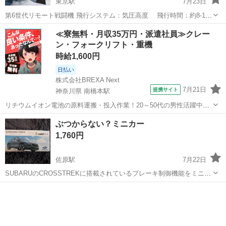
東京駅
7月23日
第6世代リモート戦闘機 飛行システム：気圧高度 飛行時間：約8-10
分間 本体サイズ：約235×205×42mm 本体重量：約29g 本体電池容
千葉
千葉市
東京駅
模型、プラモデル
≪寮無料・月収35万円・派遣社員≫クレー
量：3.7V 800mAh（2点付き） リモート距離：約100M リモート電池...
ン・フォークリフト・重機
時給1,600円
日払い
株式会社BREXA Next
7月21日
提携サイト
神奈川県 南橋本駅
リチウムイオン電池の原料運搬・投入作業！20～50代の男性活躍中★
ワンルーム寮完備！赴任旅費会社負担！年間休日130日★フォークリフ
神奈川
相模原市
南橋本駅
その他
ぶつからない？ミニカー
ト免許お持ちの方、活躍中！就業先食堂利用可★《神奈川県相模原
1,760円
市》 人気の工場のお仕事 ◇電...
佐原駅
7月22日
SUBARUのCROSSTREKに搭載されているブレーキ制御機能をミニカ
ーで再現しているプロモーショングッズです。 単4電池を2本入れて可
千葉
香取市
佐原駅
模型、プラモデル
ブレーキ
動させると実際にものや人に反応して止まる優れものです。 好奇心を
くすぐられる商品で...