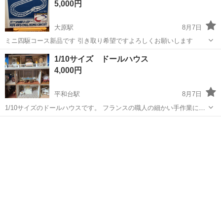
5,000円
大原駅
8月7日
ミニ四駆コース新品です 引き取り希望ですよろしくお願いします
千葉
いすみ市
大原駅
模型、プラモデル
ミニ四駆
1/10サイズ ドールハウス
4,000円
平和台駅
8月7日
1/10サイズのドールハウスです。 フランスの職人の細かい手作業にて
作られた、かなり精度の高い高級品です✨ カバーをかけて保管してい
千葉
流山市
平和台駅
模型、プラモデル
ドールハウス
ましたので、おおむね綺麗な状態です。 屋敷全体は70×70㎝くらいの
サイズです。 写真で...