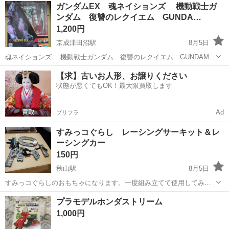
千葉
八千代市
勝田台駅
模型、プラモデル
商品
ガンダムEX 魂ネイションズ 機動戦士ガ
イクル品につき、 １点限りです。お探しの方...
ンダム 復讐のレクイエム GUNDA…
1,200円
京成津田沼駅
8月5日
魂ネイションズ 機動戦士ガンダム 復讐のレクイエム GUNDAM
EXの塗装済み可動フィギュアです。 ABS製 全高約150mm。 誤発注し
千葉
習志野市
京成津田沼駅
模型、プラモデル
【求】古いお人形、お譲りください
てしまいました。 未開封の新品です。 手渡しのみ、発送不可です。
状態が悪くてもOK！最大限買取します
機動戦士ガンダム
値引き交渉す...
Ad
プリフラ
すみっコぐらし レーシングサーキット＆レ
ーシングカー
150円
秋山駅
8月5日
すみっコぐらしのおもちゃになります。一度組み立てて使用してみま
した。ちゃんと動きます。パーツは揃っていると思いますが、全部は
千葉
松戸市
秋山駅
模型、プラモデル
プラモデルホンダストリーム
組み立ててみていません。 取りに来て頂ける方限定でお願いします。
1,000円
（ぬいぐるみ等小物に関しては、たく...