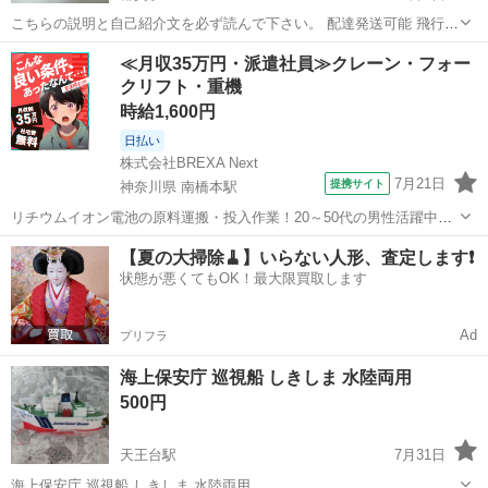
こちらの説明と自己紹介文を必ず読んで下さい。 配達発送可能 飛行機
プラモ 色々セット P-51 ハリアー F-16 屠龍 訳あり 訳あり理由 実
千葉
千葉市
都賀駅
模型、プラモデル
プラモ
≪月収35万円・派遣社員≫クレーン・フォー
家の倉庫にあったプラモデルです。 1/32 P-51の箱に入っていま...
クリフト・重機
時給1,600円
日払い
株式会社BREXA Next
7月21日
提携サイト
神奈川県 南橋本駅
リチウムイオン電池の原料運搬・投入作業！20～50代の男性活躍中★
ワンルーム寮完備！赴任旅費会社負担！年間休日130日★フォークリフ
神奈川
相模原市
南橋本駅
その他
【夏の大掃除🧹】いらない人形、査定します❗️
ト免許お持ちの方、活躍中！就業先食堂利用可★《神奈川県相模原
状態が悪くてもOK！最大限買取します
市》 人気の工場のお仕事 ◇電...
Ad
プリフラ
海上保安庁 巡視船 しきしま 水陸両用
500円
天王台駅
7月31日
海上保安庁 巡視船 しきしま 水陸両用