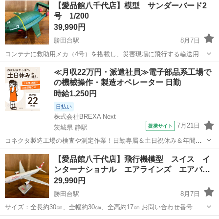
【愛品館八千代店】模型 サンダーバード2
号 1/200
39,990円
勝田台駅
8月7日
コンテナに救助用メカ（4号）を搭載し、災害現場に飛行する輸送用大
型航空機「サンダーバード2号」が、リアルなダイキャスト製の彩色済
千葉
八千代市
勝田台駅
模型、プラモデル
≪月収22万円・派遣社員≫電子部品系工場で
み完成品モデルで登場! 1/200スケールというこれまでにないビッグス
の機械操作・製造オペレーター 日勤
サンダーバード2号
ケールで驚きの巨大感、重...
時給1,250円
日払い
株式会社BREXA Next
7月21日
提携サイト
茨城県 静駅
コネクタ製造工場の検査や測定作業！日勤専属＆土日祝休み＆年間休
日128日★クリーンルーム内作業★マイカー通勤OK＆無料駐車場あり
茨城
常陸大宮市
静駅
その他
【愛品館八千代店】飛行機模型 スイス イ
★就業先食堂利用可！日払い制度あり！《茨城県常陸大宮市》 人気の
ンターナショナル エアラインズ エアバ…
工場のお仕事 ◇コネクタ製造工...
29,990円
勝田台駅
8月7日
サイズ：全長約30㎝、全幅約30㎝、全高約17㎝ お問い合わせ番号
126-014425-003【愛八GN】 店頭価格 29,990円(税込) リユース＆リサ