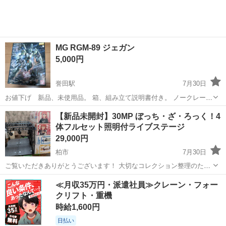
MG RGM-89 ジェガン
5,000円
誉田駅
7月30日
お値下げ 新品、未使用品。 箱、組み立て説明書付き。 ノークレー
ム、ノーリターンで宜しくお願い致します。
千葉
千葉市
誉田駅
模型、プラモデル
ジェガン
【新品未開封】30MP ぼっち・ざ・ろっく！4
体フルセット照明付ライブステージ
29,000円
柏市
7月30日
ご覧いただきありがとうございます！ 大切なコレクション整理のた
め、大人気アニメ『ぼっち・ざ・ろっく！』の結束バンドメンバー4人
千葉
柏市
模型、プラモデル
結束バンド
≪月収35万円・派遣社員≫クレーン・フォー
と、劇中の熱いライブシーンを完璧に再現できる「特製照明付きライ
クリフト・重機
ブステージ」の超豪華・究極セットを...
時給1,600円
日払い