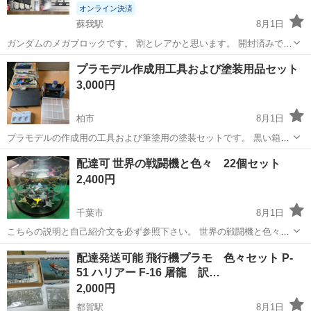
オンライン決済
蘇我駅
8月1日
ガンダムのメガブロックです。 割とレアかと思います。 開封済みで一
度組み立てました。 よろしくお願い致します。
千葉
千葉市
蘇我駅
模型、プラモデル
プラモデル作成用工具および塗装用品セット
3,000円
柏市
8月1日
プラモデルの作成用の工具および筆塗用の塗装セットです。 黒い箱状
のものは、プラモデル作成委員会のもので、ライトがつき、ルーペが
千葉
柏市
模型、プラモデル
配達可 世界の戦闘機と色々 22個セット
あります。 またその中にカッターマットとごみを落とす穴が開いてお
2,400円
ります。 ルーペには添付のと...
千葉市
8月1日
こちらの説明と自己紹介文を必ず参照下さい。 世界の戦闘機と色々
22個セット 2段ケース入り 細かい部品の折れや紛失があるかも知れま
千葉
千葉市
模型、プラモデル
戦闘機
配達発送可能 飛行機プラモ 色々セット P-
せん。 ご了承下さい。 梱包が大変なので、このままケースごとお渡し
51 ハリアー F-16 屠龍 訳…
します。...
2,000円
都賀駅
8月1日