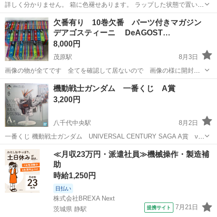
詳しく分かりません。 箱に色褪せあります。 ラップした状態で置いて
ありましたが 中身の確認のため開封して写真撮りました。 写真のもの
千葉
佐倉市
大佐倉駅
模型、プラモデル
欠番有り 10巻欠番 パーツ付きマガジン
が全てになります。
デアゴスティーニ DeAGOST…
8,000円
茂原駅
8月3日
画像の物が全てです 全てを確認して居ないので 画像の様に開封し
て有る物も有ります 画像の様に欠品も有ります 箱も潰れたり切れ
千葉
長生郡
茂原駅
模型、プラモデル
機動戦士ガンダム 一番くじ A賞
たりして居ます 中身は確認して居ません 足りない分や開封時に破損
3,200円
などして居たらご自身で...
八千代中央駅
8月2日
一番くじ 機動戦士ガンダム UNIVERSAL CENTURY SAGA A賞 ν
ガンダム BUSTISAN 新品・未開封品です けやき児童公園まで取りに
千葉
八千代市
八千代中央駅
模型、プラモデル
≪月収23万円・派遣社員≫機械操作・製造補
来ていただける方限定です。
助
機動戦士ガンダム
時給1,250円
日払い
株式会社BREXA Next
7月21日
提携サイト
茨城県 静駅