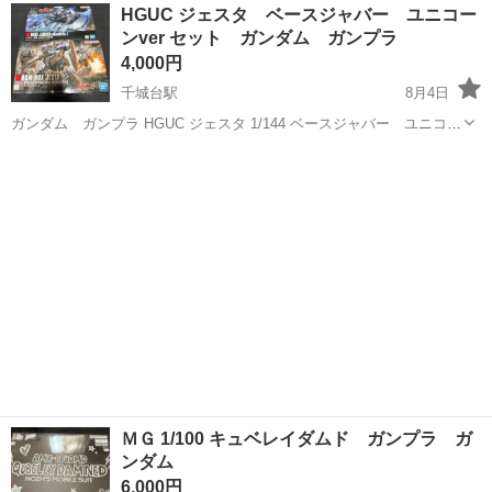
茨城
北茨城市
磯原駅
その他
HGUC ジェスタ ベースジャバー ユニコー
勤OK《茨城県茨城市》 人気の工場のお仕事 ◇トラックの金属部品の
ンver セット ガンダム ガンプラ
製造◇ ★トラックの金属...
4,000円
千城台駅
8月4日
ガンダム ガンプラ HGUC ジェスタ 1/144 ベースジャバー ユニコー
ンver 内袋未開封 ジェスタの下箱が剥がれあります。 画像2枚目 中古
千葉
千葉市
千城台駅
模型、プラモデル
ですので神経質な方はご遠慮下さい
ＭＧ 1/100 キュベレイダムド ガンプラ ガ
ンダム
6,000円