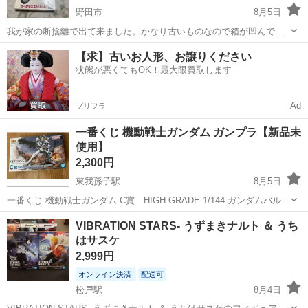
野田市
8月5日
我が家の断捨離で出て来ました。かなり古いものなので箱が凹んでい
ますが中身は大丈夫ですよ。
千葉
野田市
模型、プラモデル
【求】古いお人形、お譲りください
状態が悪くてもOK！最大限買取します
Ad
プリフラ
一番くじ 機動戦士ガンダム ガンプラ【新品未
使用】
2,300円
東我孫子駅
8月5日
一番くじ 機動戦士ガンダム C賞 HIGH GRADE 1/144 ガンダムバルバ
トス ソリッドクリア 新品未使用です‼️ ガンプラ好きにオススメです‼️
千葉
我孫子市
東我孫子駅
模型、プラモデル
VIBRATION STARS- うずまきナルト ＆ うち
#一番くじ #プラモデル #ガンダム #ガンプラ #機動戦士ガ...
はサスケ
機動戦士ガンダム
2,999円
オンライン決済
配送可
松戸駅
8月4日