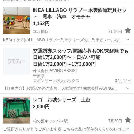
千葉
我孫子市
天王台駅
模型、プラモデル
しま
IKEA LILLABO リラブー 木製鉄道玩具セッ
ト 電車 汽車 オモチャ
1,152円
本八幡駅
7月30日
KEA(イケア)のLILLABOリラブー列車シリーズの、列車とレールなど
です。 こちらは木製でぬくもりがありとても可愛く、連結もマグネッ
千葉
市川市
本八幡駅
模型、プラモデル
交通誘導スタッフ/電話応募もOK/未経験でも
トなので小さい子でも扱い易いです。電車大好きな子供の入門編とし
日給1万2,000円〜・日払い可能
てはIKEAのこちらは...
日給1万2,000円～1万3,000円
株式会社PAVING ASSIST
千葉県
スポンサー：求人ボックス
07月17日
【仕事内容】お電話でのご応募、大歓迎です! 株式会社PAVING
ASSIST:03-5817-4907 「今すぐまとまったお金が必要」 「どうせ働く
アルバイト・パート
レゴ お城シリーズ 土台
なら人間関係のしがらみがない綺麗な営業所が良い」 そんな貴方にぴ
2,000円
ったりの環境です...
柏の葉キャンパス駅
7月30日
ご覧頂きありがとうございます😄 こちらの品は30年前くらいのレゴお