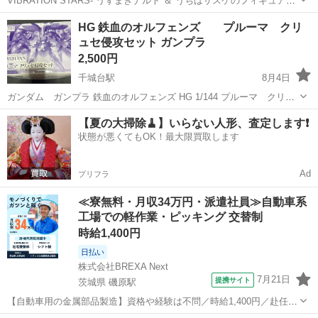
VIBRATION STARS- うずまきナルト ＆ うちはサスケのフィギュアで
す！ お値段の交渉も可能でございますので、 お気軽にご相談くださ
千葉
松戸市
松戸駅
模型、プラモデル
HG 鉄血のオルフェンズ プルーマ クリ
い！
ュセ侵攻セット ガンプラ
2,500円
千城台駅
8月4日
ガンダム ガンプラ 鉄血のオルフェンズ HG 1/144 プルーマ クリュ
セ侵攻セット 新品 神経質な方はご遠慮下さい。
千葉
千葉市
千城台駅
模型、プラモデル
【夏の大掃除🧹】いらない人形、査定します❗️
状態が悪くてもOK！最大限買取します
鉄血のオルフェンズ
Ad
プリフラ
≪寮無料・月収34万円・派遣社員≫自動車系
工場での軽作業・ピッキング 交替制
時給1,400円
日払い
株式会社BREXA Next
7月21日
提携サイト
茨城県 磯原駅
【自動車用の金属部品製造】資格や経験は不問／時給1,400円／赴任旅
費会社負担／正社員登用のチャンスあり／食堂利用可能／マイカー通