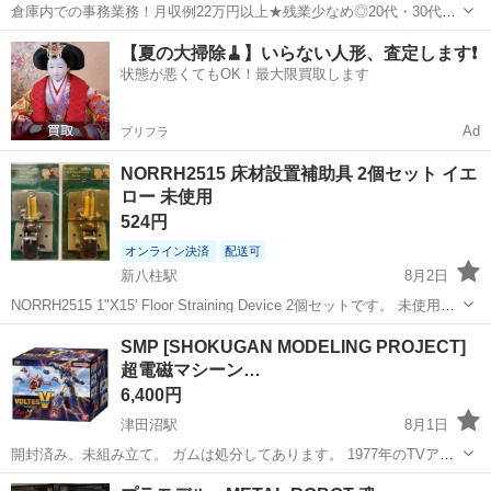
倉庫内での事務業務！月収例22万円以上★残業少なめ◎20代・30代・
40代の男女活躍中！空調完備で快適作業★食堂利用可◎マイカー通勤
茨城
常陸大宮市
静駅
その他
【夏の大掃除🧹】いらない人形、査定します❗️
OK◎無料駐車場完備！《茨城県常陸大宮市》 人気の工場のお仕事 ◇
状態が悪くてもOK！最大限買取します
電子部品製造倉庫内の事務...
Ad
プリフラ
NORRH2515 床材設置補助具 2個セット イエ
ロー 未使用
524円
オンライン決済
配送可
新八柱駅
8月2日
NORRH2515 1"X15' Floor Straining Device 2個セットです。 未使用品
ですが、自宅保管のため、神経質な方はご遠慮ください。 着払いで発
千葉
松戸市
新八柱駅
模型、プラモデル
セット
SMP [SHOKUGAN MODELING PROJECT]
送します よろしくお願いいたします。
超電磁マシーン…
6,400円
津田沼駅
8月1日
開封済み、未組み立て。 ガムは処分してあります。 1977年のTVアニ
メ『超電磁マシーン ボルテスV』放映から約半世紀。 日本以上に熱狂
千葉
船橋市
津田沼駅
模型、プラモデル
SMP