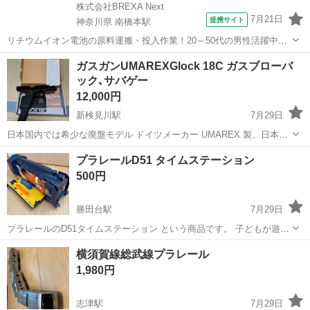
株式会社BREXA Next
7月21日
提携サイト
神奈川県 南橋本駅
リチウムイオン電池の原料運搬・投入作業！20～50代の男性活躍中★
ワンルーム寮完備！赴任旅費会社負担！年間休日130日★フォークリフ
神奈川
相模原市
南橋本駅
その他
ガスガンUMAREXGlock 18C ガスブローバ
ト免許お持ちの方、活躍中！就業先食堂利用可★《神奈川県相模原
ック､サバゲー
市》 人気の工場のお仕事 ◇電...
12,000円
新検見川駅
7月29日
日本国内では希少な廃盤モデル ドイツメーカー UMAREX 製、日本国
内販売モデルの Glock G18C ガスブローバック です。 ・ガスブローバ
千葉
千葉市
新検見川駅
模型、プラモデル
プラレールD51 タイムステーション
ック仕様 ・標準で延長マガジン付属 ・金属製スライド採用で重厚感抜
500円
群 ・...
勝田台駅
7月29日
プラレールのD51タイムステーション という商品です。 子どもが遊ん
だものなので傷や汚れありますが、もしご入用の方がいらっしゃいま
千葉
八千代市
勝田台駅
模型、プラモデル
D51
横須賀線総武線プラレール
したらお譲り致します。
1,980円
志津駅
7月29日