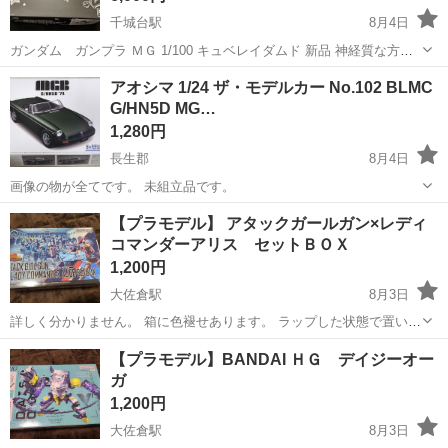
千城台駅
8月4日
ガンダム ガンプラ ＭＧ 1/100 キュベレイダムド 新品 神経質な方は
ご遠慮下さい。
千葉
千葉市
千城台駅
模型、プラモデル
ガンプラ
アオシマ 1/24 ザ・モデルカー No.102 BLMC
G/HN5D MG…
1,280円
長生郡
8月4日
画像の物が全てです。 未組立品です。
千葉
長生郡
模型、プラモデル
プラモデル
【プラモデル】 アタックガールガン×レディ
コマンダーアリス セットＢＯＸ
1,200円
大佐倉駅
8月3日
詳しく分かりません。 箱に色褪せあります。 ラップした状態で置いて
ありましたが 中身の確認のため開封して写真撮りました。 写真のもの
千葉
佐倉市
大佐倉駅
模型、プラモデル
【プラモデル】BANDAI ＨＧ デイジーオー
が全てになります。
ガ
1,200円
大佐倉駅
8月3日