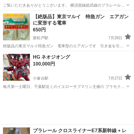
ご覧いただきありがとうございます。 横須賀線総武線のプラレールで
す。 子どもが遊んでいたものなので、シールの剥がれや擦れありま
千葉
八千代市
志津駅
模型、プラモデル
プラレール
【絶版品】東京マルイ 特急ガン エアガン
す。 動作確認OK 喫煙者やペットおりません。 よろしくお願いしま
に変形する電車
す。
650円
新松戸駅
7月28日
絶版品の東京マルイ特急ガン 電車型のエアガンです 引き金を引く
と弾が出ます!専用の柔らかいBB弾付属します!普通のBB弾も付属しま
千葉
松戸市
新松戸駅
模型、プラモデル
エアガン
HG ネオジオング
す! ↓マック堺さんの紹介動画です↓ https://youtu.be/ikdOD8irT...
100,000円
小倉台駅
7月27日
毎月第一土曜日、千葉駅近くのイエローサブマリン主催の プラモクリ
ニック(交流会)で展示することもあります
千葉
千葉市
小倉台駅
模型、プラモデル
ネオジオング
プラレール クロスライナーE7系新幹線 + レ