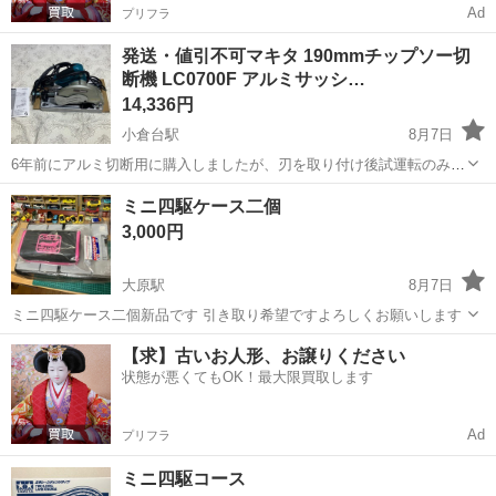
Ad
プリフラ
発送・値引不可マキタ 190mmチップソー切
断機 LC0700F アルミサッシ…
14,336円
小倉台駅
8月7日
6年前にアルミ切断用に購入しましたが、刃を取り付け後試運転のみ行
いました。 マキタ アルミサッシ用チップソー A-19803 【190mm】
千葉
千葉市
小倉台駅
模型、プラモデル
チップソー
ミニ四駆ケース二個
スライドマルノコ用のチップソーが取り付け済みです。 ※基本的には
3,000円
現状渡しでお願...
大原駅
8月7日
ミニ四駆ケース二個新品です 引き取り希望ですよろしくお願いします
千葉
いすみ市
大原駅
模型、プラモデル
ミニ四駆
【求】古いお人形、お譲りください
状態が悪くてもOK！最大限買取します
Ad
プリフラ
ミニ四駆コース