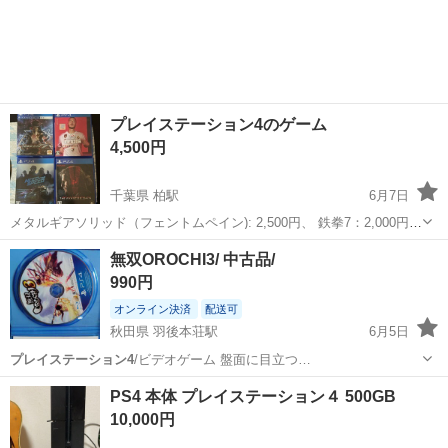
プレイステーション4のゲーム
4,500円
千葉県 柏駅
6月7日
メタルギアソリッド（フェントムペイン): 2,500円、 鉄拳7：2,000円、
ニード・フォー・スピード：1,500円、 FIFA20：1,000円 全部:4,500
千葉
柏市
柏駅
テレビゲーム
プレイステーション4
無双OROCHI3/ 中古品/
円 ほぼ新品の状態 ピックアップ場所。北砂...
990円
オンライン決済
配送可
秋田県 羽後本荘駅
6月5日
プレイステーション4
/ビデオゲーム 盤面に目立つ…
秋田
由利本荘市
羽後本荘駅
テレビゲーム
PS4 本体 プレイステーション４ 500GB
プレイステーション4
10,000円