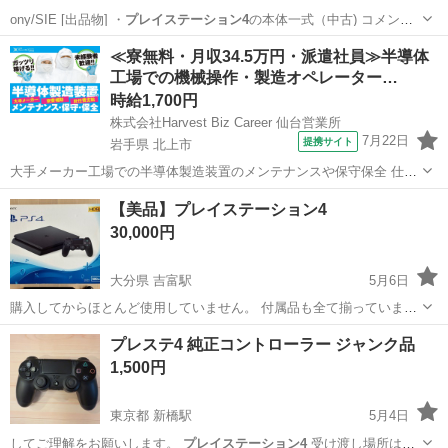
ony/SIE [出品物] ・
プレイステーション4
の本体一式（中古) コメント
コ…
沖縄
那覇市
県庁前駅
テレビ
ソニー
≪寮無料・月収34.5万円・派遣社員≫半導体
工場での機械操作・製造オペレーター…
時給1,700円
株式会社Harvest Biz Career 仙台営業所
7月22日
提携サイト
岩手県 北上市
大手メーカー工場での半導体製造装置のメンテナンスや保守保全 仕事
内容 ＼フラッシュメモリの製造を行う工場で半導体製造装置の保守・
岩手
北上市
その他
【美品】プレイステーション4
点検のお仕事／ 新工場新設に伴い、請負現場の立ち上げを行います！
30,000円
※立ち上げ時期目安：2...
大分県 吉富駅
5月6日
購入してからほとんど使用していません。 付属品も全て揃っていま
す。 動作良好です。
大分
中津市
吉富駅
テレビゲーム
プレステ4 純正コントローラー ジャンク品
プレイステーション4
1,500円
東京都 新橋駅
5月4日
してご理解をお願いします。
プレイステーション4
受け渡し場所は都