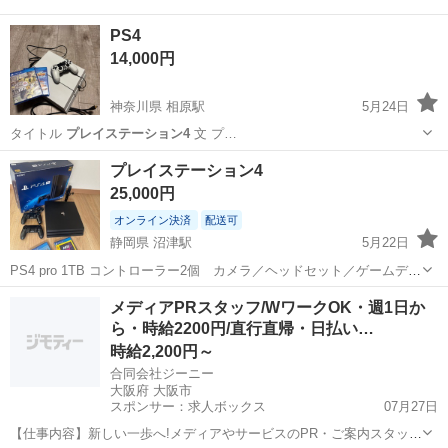
PS4
14,000円
神奈川県 相原駅
5月24日
タイトル
プレイステーション4
文 プ…
神奈川
相模原市
相原駅
テレビゲーム
プレイステーション4
プレイステーション4
25,000円
オンライン決済
配送可
静岡県 沼津駅
5月22日
PS4 pro 1TB コントローラー2個 カメラ／ヘッドセット／ゲームディ
スク2個 /HDMEケーブル／パワーケーブルフルセット
静岡
沼津市
沼津駅
テレビゲーム
メディアPRスタッフ/WワークOK・週1日か
ら・時給2200円/直行直帰・日払い…
プレイステーション4
時給2,200円～
合同会社ジーニー
大阪府 大阪市
スポンサー：求人ボックス
07月27日
【仕事内容】新しい一歩へ!メディアやサービスのPR・ご案内スタッフ