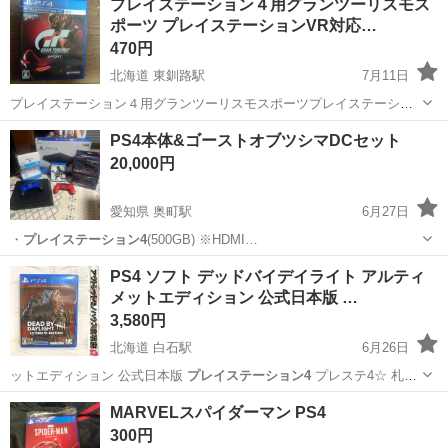
プレイステーション４用グランツーリスモス
ポーツ プレイステーションVR対応…
プレイステーション4
470円
北海道 東釧路駅
7月11日
プレイステーション４用グランツーリスモスポーツプレイステーショ
ンVR対応ソフト
北海道
釧路市
東釧路駅
テレビゲーム
PS4本体&ゴーストオブツシマDCセット
グランツーリスモスポーツ
20,000円
愛知県 奥町駅
6月27日
・
プレイステーション4
(500GB) ※HDMI…
愛知
一宮市
奥町駅
テレビゲーム
PS4 ソフト デッドバイデイライト アルティ
メットエディション 公式日本版 …
3,580円
北海道 白石駅
6月26日
ットエディション 公式日本版
プレイステーション4
プレステ4☆ 札幌
市 白石…
北海道
札幌市
白石駅
テレビゲーム
プレステ4
MARVELスパイダーマン PS4
300円