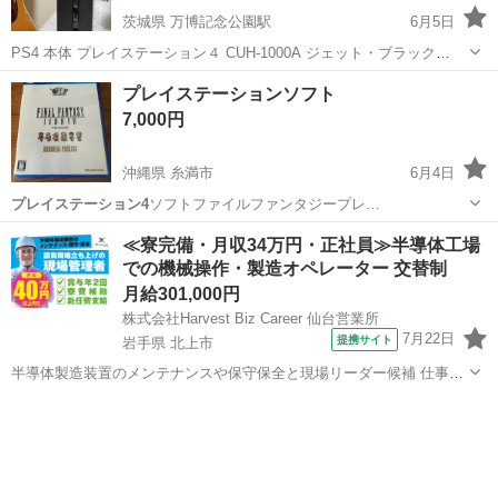
茨城県 万博記念公園駅
6月5日
PS4 本体 プレイステーション４ CUH-1000A ジェット・ブラック
500GB
茨城
つくば市
万博記念公園駅
テレビゲーム
PS4
プレイステーションソフト
7,000円
沖縄県 糸満市
6月4日
プレイステーション4
ソフトファイルファンタジープレ…
沖縄
糸満市
おもちゃ
≪寮完備・月収34万円・正社員≫半導体工場
での機械操作・製造オペレーター 交替制
月給301,000円
株式会社Harvest Biz Career 仙台営業所
7月22日
提携サイト
岩手県 北上市
半導体製造装置のメンテナンスや保守保全と現場リーダー候補 仕事内
容 ＼フラッシュメモリの製造を行う工場で半導体製造装置の保守・点
岩手
北上市
その他
検のお仕事／ 【主な業務】 フラッシュメモリなどに使用される「半導
体」。 その半導体を...