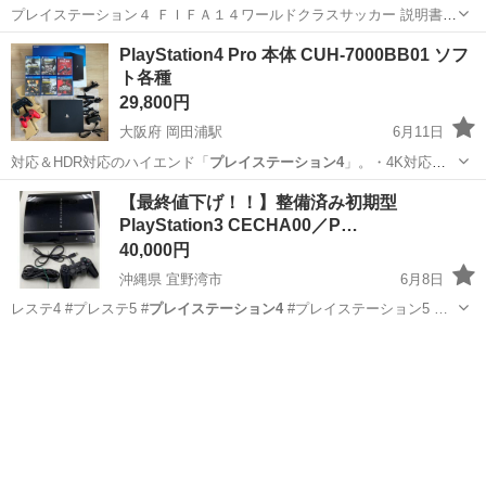
プレイステーション４ ＦＩＦＡ１４ワールドクラスサッカー 説明書あ
りません
神奈川
伊勢原市
伊勢原駅
テレビゲーム
FIFA
PlayStation4 Pro 本体 CUH-7000BB01 ソフ
ト各種
29,800円
大阪府 岡田浦駅
6月11日
対応＆HDR対応のハイエンド「
プレイステーション4
」。・4K対応テ
レビをお持ちな…
大阪
泉南市
岡田浦駅
おもちゃ
【最終値下げ！！】整備済み初期型
PlayStation3 CECHA00／P…
40,000円
沖縄県 宜野湾市
6月8日
レステ4 #プレステ5 #
プレイステーション4
#プレイステーション5 …
沖縄
宜野湾市
テレビゲーム
Playstation