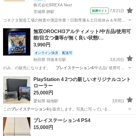
株式会社BREXA Next
7月21日
提携サイト
茨城県 静駅
コネクタ製造工場の検査や測定作業！日勤専属＆土日祝休み＆年間休
日128日★クリーンルーム内作業★マイカー通勤OK＆無料駐車場あり
茨城
常陸大宮市
静駅
その他
無双OROCHI3アルティメット/中古品/使用可
★就業先食堂利用可！日払い制度あり！《茨城県常陸大宮市》 人気の
能/目立つ傷等が無く良い状態/…
工場のお仕事 ◇コネクタ製造工...
3,990円
オンライン決済
配送可
秋田県 羽後本荘駅
3月25日
のみ、の販売になります。
プレイステーション4
/中古品/ 使用可能
な現状販売…
秋田
由利本荘市
羽後本荘駅
テレビゲーム
ジャンク品
PlayStation 4 2つの新しいオリジナルコント
ローラー
25,000円
愛知県 福地駅
3月8日
この
プレイステーション4
を販売します。写真に写っている…
愛知
西尾市
福地駅
PCパーツ
コントローラー
プレイステーション4 PS4
15,000円