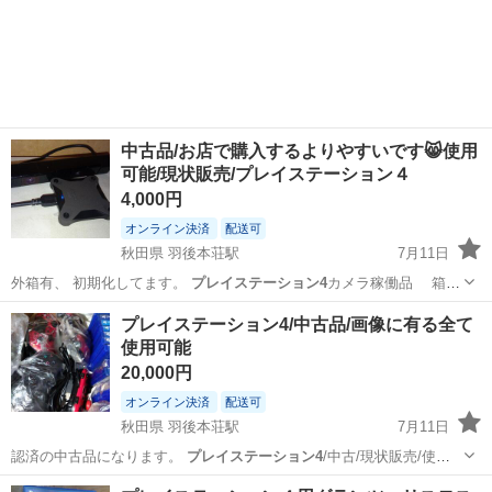
中古品/お店で購入するよりやすいです😸使用
可能/現状販売/プレイステーション４
4,000円
オンライン決済
配送可
秋田県 羽後本荘駅
7月11日
外箱有、 初期化してます。
プレイステーション4
カメラ稼働品 箱、
説明書無 …
秋田
由利本荘市
羽後本荘駅
その他
プレイステーション4/中古品/画像に有る全て
使用可能
プレイステーション4
20,000円
オンライン決済
配送可
秋田県 羽後本荘駅
7月11日
認済の中古品になります。
プレイステーション4
/中古/現状販売/使用
可能 …
秋田
由利本荘市
羽後本荘駅
テレビゲーム