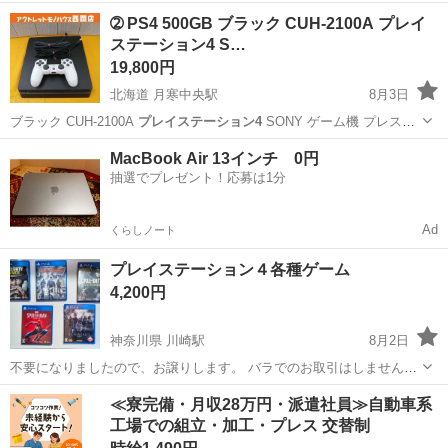
4
コントロー…
北海道
函館市
テレビゲーム
コントローラー
➁ PS4 500GB ブラック CUH-2100A プレイ
ステーション4 S…
19,800円
北海道 月寒中央駅
8月3日
ブラック CUH-2100A
プレイステーション4
SONY ゲーム機 プレス
テ…
北海道
札幌市
月寒中央駅
テレビゲーム
プレステ4
MacBook Air 13インチ 0円
抽選でプレゼント！応募は1分
Ad
くらしノート
プレイステーション４各種ゲーム
4,200円
神奈川県 川崎駅
8月2日
不要になりましたので、お譲りします。 バラでのお取引はしません。
動作確認済みです。 ※当方指定日時本日中であれば、若干値引きいた
神奈川
川崎市
川崎駅
テレビゲーム
≪寮完備・月収28万円・派遣社員≫自動車系
します。 お渡しは、自宅近くでのお渡しとなります。
工場での組立・加工・プレス 交替制