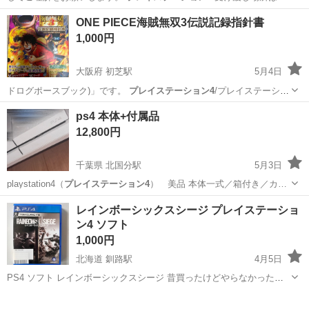
内、埼玉で…
東京
港区
新橋駅
テレビゲーム
プレステ4
ONE PIECE海賊無双3伝説記録指針書
1,000円
大阪府 初芝駅
5月4日
ドログポースブック)」です。
プレイステーション4
/プレイステーショ
ン3/プレイ…
大阪
堺市
初芝駅
ゲーム攻略本
海賊無双3
ps4 本体+付属品
12,800円
千葉県 北国分駅
5月3日
playstation4（
プレイステーション4
） 美品 本体一式／箱付き／カ…
千葉
市川市
北国分駅
テレビゲーム
ps4
レインボーシックスシージ プレイステーショ
ン4 ソフト
1,000円
北海道 釧路駅
4月5日
PS4 ソフト レインボーシックスシージ 昔買ったけどやらなかったの
で売ります。 他とまとめてなど値下げは多少承ります。
北海道
釧路市
釧路駅
テレビゲーム