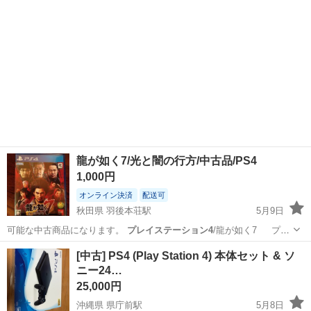
龍が如く7/光と闇の行方/中古品/PS4
1,000円
オンライン決済
配送可
秋田県 羽後本荘駅
5月9日
可能な中古商品になります。
プレイステーション4
/龍が如く7 プロ
ダクトコ…
秋田
由利本荘市
羽後本荘駅
テレビゲーム
龍が如く7
[中古] PS4 (Play Station 4) 本体セット & ソ
ニー24…
25,000円
沖縄県 県庁前駅
5月8日