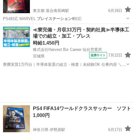
東京都 落合南長崎駅
6月18日
PS4対応 MARVEL
プレイステーション4
対応
東京
新宿区
落合南長崎駅
テレビゲーム
≪寮完備・月収33万円・契約社員≫半導体工
場での組立・加工・プレス
時給1,450円
株式会社Harvest Biz Career 仙台営業所
7月22日
提携サイト
宮城県
寮費実質1万円台｜半導体装置の組立・検査｜未経験OK 仕事内容 ＼半
導体製造装置の組立・検査スタッフ／ 大手メーカー工場内で、半導体
宮城
その他
をつくるための装置を組み立てる仕事です。 タブレットや図面を確認
しながら、ドライバ...
PS4 FIFA14ワールドクラスサッカー ソフト
1,000円
神奈川県 伊勢原駅
6月17日