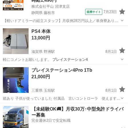
時給1,490円
株式会社平山 沼津支店
7月23日
提携サイト
静岡県 藤枝市
【軽いドアミラーの組立スタッフ】月収例28万円以上／単身寮あり／
年間休日121日／初めてさんも安心のカンタン作業 【未経験歓迎】軽
静岡
藤枝市
その他
PS4 本体
いドアミラーの組立スタッフ｜新設のキレイな工場◎男女活躍中！ 大
13,000円
手自動車部品メーカーの新設工...
滋賀県 野洲駅
8月1日
軽にコメントお願いします。
プレイステーション4
滋賀
野洲市
野洲駅
テレビゲーム
プレイステーション4Pro 1Tb
21,000円
三重県 玉垣駅
8月1日
箱あり 子供が使っていました 付属品 古いコントローラ 使えます
HDMIケーブル 電源ケーブル
三重
鈴鹿市
玉垣駅
テレビゲーム
【未経験OK🚚】月収30万↑中型免許ドライバ
ー募集
プレイステーション4
完全週休2日で安定転職