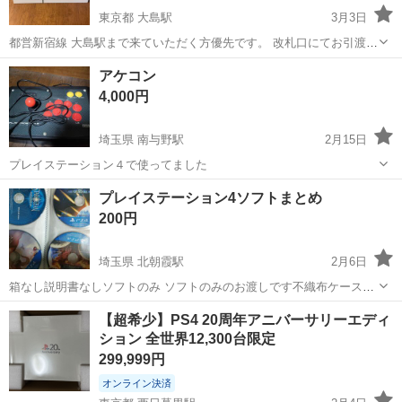
東京都 大島駅
3月3日
都営新宿線 大島駅まで来ていただく方優先です。 改札口にてお引渡し
させていただきます。 取引可能時間は、週末希望です。 本体(箱なし)
東京
江東区
大島駅
テレビゲーム
アケコン
黒色コントローラー 電源ケーブル HDMIケーブル よろしく...
4,000円
埼玉県 南与野駅
2月15日
プレイステーション４で使ってました
埼玉
さいたま市
南与野駅
テレビゲーム
アケコン
プレイステーション4ソフトまとめ
200円
埼玉県 北朝霞駅
2月6日
箱なし説明書なしソフトのみ ソフトのみのお渡しです不織布ケースで
渡します バラ売りもOKですが、最低5本まとめてだと助かります 地球
埼玉
志木市
北朝霞駅
テレビゲーム
【超希少】PS4 20周年アニバーサリーエディ
防衛軍4.1 が2500円 地球防衛軍5 が3000円 スターオーシャン5
ション 全世界12,300台限定
プレイステーション4
200円 グラ...
299,999円
オンライン決済