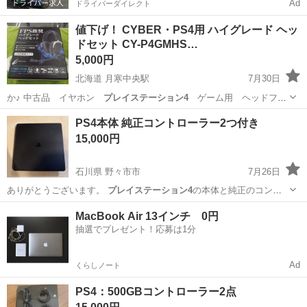
Ad
ドライバーダイレクト
値下げ！ CYBER・PS4用 ハイグレード ヘッ
ドセット CY-P4GMHS…
5,000円
北海道 月寒中央駅
7月30日
か♪ 中古品 イヤホン
プレイステーション4
ゲーム用 ヘッドフォ
ン …
北海道
札幌市
月寒中央駅
オーディオ
ヘッドセット
PS4本体 純正コントローラー2つ付き
15,000円
石川県 野々市市
7月26日
ありがとうございます。
プレイステーション4
の本体と純正のコント
ローラー2…
石川
野々市市
テレビゲーム
MacBook Air 13インチ 0円
抽選でプレゼント！応募は1分
Ad
くらしノート
PS4：500GBコントローラー2点