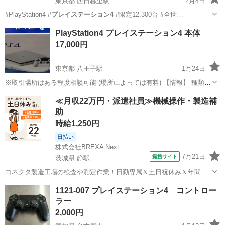
東京都 西日暮里駅
2月4日
#PlayStation4 #
プレイステーション4
#限定12,300台 #全世…
東京
台東区
西日暮里駅
テレビゲーム
PS4
PlayStation4 プレイステーション4 本体
17,000円
東京都 八王子駅
1月24日
※取引場所はある程度相談可能 (場所によっては有料) 【情報】 種類：
PS4(CUH-2100AB) カラー：Glacier White 容量：500GB 【付属品】
東京
八王子市
八王子駅
テレビゲーム
PlayStation4
≪月収22万円・派遣社員≫機械操作・製造補
コントローラー、電源ケーブル、説明書、箱 ※HDMI...
助
時給1,250円
日払い
株式会社BREXA Next
7月21日
提携サイト
茨城県 静駅
コネクタ製造工場の検査や測定作業！日勤専属＆土日祝休み＆年間休
日128日★クリーンルーム内作業★マイカー通勤OK＆無料駐車場あり
茨城
常陸大宮市
静駅
その他
1121-007 プレイステーション4 コントロー
★就業先食堂利用可！日払い制度あり！《茨城県常陸大宮市》 人気の
ラー
工場のお仕事 ◇コネクタ製造工...
2,000円