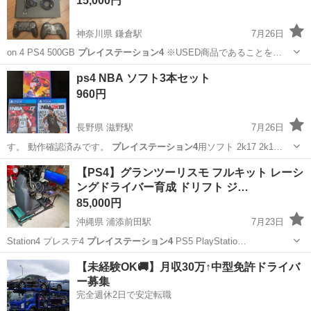
15,000円
神奈川県 鎌倉駅
7月26日
on 4 PS4 500GB
プレイステーション4
※USED商品であることを…
神奈川
鎌倉市
鎌倉駅
テレビゲーム
コントローラー
ps4 NBA ソフト3本セット
960円
長野県 滋野駅
7月26日
す。 動作確認済みです。
プレイステーション4
用ソフト 2k17 2k1…
長野
東御市
滋野駅
テレビゲーム
【PS4】グランツーリスモ フルキット レーシ
ングドライバー育成 ドリフト ジ…
85,000円
沖縄県 浦添前田駅
7月23日
Station4 プレステ4
プレイステーション4
PS5 PlayStatio…
沖縄
宜野湾市
浦添前田駅
テレビゲーム
【未経験OK🚚】月収30万↑中型免許ドライバ
ー募集
完全週休2日で安定転職