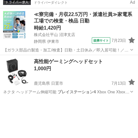
Ad
ドライバーダイレクト
≪寮完備・月収22.5万円・派遣社員≫家電系
工場での検査・検品 日勤
時給1,420円
株式会社平山 沼津支店
7月23日
提携サイト
静岡県 伊東市
【ガラス部品の製造・加工/検査】日勤・土日休み／即入居可能！／伊
豆でのんびりライフ♪ ガラス部品の製造・加工/検査 【株式会社平山で
静岡
伊東市
その他
高性能ゲーミングヘッドセット
の正社員採用（無期雇用派遣）となります】 「2人で同じ職場で働き
1,000円
たい」 「仕事も休みも一...
鹿児島県 日置市
7月13日
ネクタ ヘッドアーム伸縮可能
プレイステーション4
Xbox One Xbox
…
鹿児島
日置市
オーディオ
ゲーミングヘッドセット