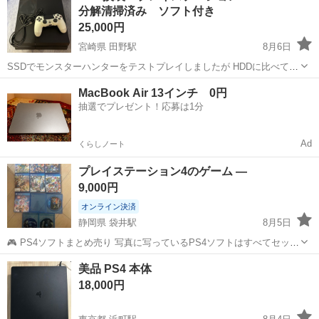
分解清掃済み ソフト付き
25,000円
宮崎県 田野駅
8月6日
SSDでモンスターハンターをテストプレイしましたが HDDに比べて起
動、フィールドに入るまで読み込み速度などがかなり速くなりまし
宮崎
宮崎市
田野駅
テレビゲーム
SSD
MacBook Air 13インチ 0円
た。 場面によっては50%以上の短縮になりました。 SONY
抽選でプレゼント！応募は1分
PlayStation4 CUH...
Ad
くらしノート
プレイステーション4のゲーム —
9,000円
オンライン決済
静岡県 袋井駅
8月5日
🎮 PS4ソフトまとめ売り 写真に写っているPS4ソフトはすべてセット
です。 動作確認済みです。 価格：12,000円 ご不明な点がございまし
静岡
袋井市
袋井駅
ゲーム攻略本
美品 PS4 本体
たら、お気軽にお問い合わせください。
プレイステーション4
18,000円