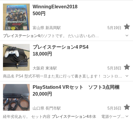
のお仕事! 「本業や予定と両立しながら、新しい収入源をつくりたい
アルバイト・パート / 業務委託
WinningEleven2018
」 「週1日から始めて、自分に合う働き方を見つけたい 」 そんな想い
500円
を、合同会社ジーニーがしっかり...
富山県 新高岡駅
5月19日
プレイステーション4
のソフトです。 だいぶ古いもの…
富山
高岡市
新高岡駅
テレビゲーム
プレイステーション4 PS4
プレイステーション4
18,000円
大阪府 東湊駅
5月18日
商品名 PS4 型式不明一旦また見に行って書き直します！ コントロー
ラー純正1個とAmazonで適当に買った コントローラー付きます！両方
大阪
堺市
東湊駅
テレビゲーム
PS4
PlayStation4 VRセット ソフト3点同梱
不具合は無かったと思います！ 配線もあるのでモニターさえあればす
20,000円
ぐ出来ます！ 容量1T...
山口県 長門市駅
5月16日
経年劣化あり。 セット内容
プレイステーション4
本体 電源ケーブ
ル、HDMI…
山口
長門市
長門市駅
テレビゲーム
PlayStation4