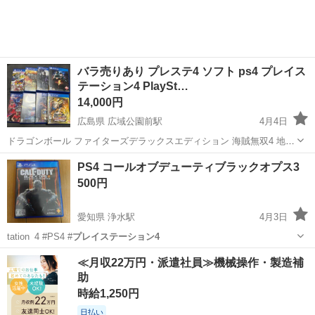
プレイステーション4
バラ売りあり プレステ4 ソフト ps4 プレイス
テーション4 PlaySt…
14,000円
広島県 広域公園前駅
4月4日
ドラゴンボール ファイターズデラックスエディション 海賊無双4 地球
防衛軍5 ウイイレ2020 バイオ6 バイオ5 進撃2 ファイナルバトル ボン
広島
広島市
広域公園前駅
テレビゲーム
バラ
PS4 コールオブデューティブラックオプス3
バーマンR私が指定した広島市のローソンに来ていただける方は優先し
500円
ます。それ以外...
愛知県 浄水駅
4月3日
tation_4 #PS4 #
プレイステーション4
愛知
豊田市
浄水駅
テレビゲーム
PS4
≪月収22万円・派遣社員≫機械操作・製造補
助
時給1,250円
日払い