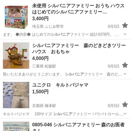
やカップルとの応募OK◎年間休日129日＆休出なしでプライベート充
佐賀
伊万里市
東山代駅
その他
未使用 シルバニアファミリー おうち ハウス
実♪業務はクリーンルームで快適作業◎自社正社員登用制度あり★1食
はじめてのシルバニアファミリー…
300円～の格安食堂あり！《佐...
3,400円
埼玉県 ふじみ野市
8月5日
ます。 ⚫内容⚫ はじめての
シルバニア
ファミリー 総計4378円。 …
埼玉
ふじみ野市
おもちゃ
シルバニアファミリー
シルバニアファミリー 森のどきどきツリー
ハウス おもちゃ
4,000円
三重県 松阪駅
8月5日
覧いただきありがとうございます。
シルバニア
ファミリー 森のどき
どきツリーハウス…
三重
松阪市
松阪駅
その他
ユニクロ キルトパジャマ
1,500円
京都府 橋本駅
8月5日
キルトパジャマ 100サイズ
シルバニア
ファミリー パウパトロール
どちら…
京都
八幡市
橋本駅
子供用品
パジャマ
0805-046 シルバニアファミリー 森のお医者
さん