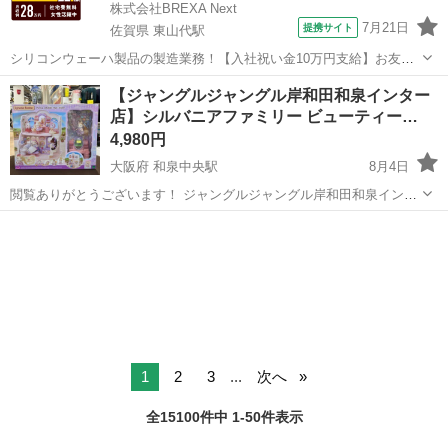
株式会社BREXA Next
7月21日
提携サイト
佐賀県 東山代駅
シリコンウェーハ製品の製造業務！【入社祝い金10万円支給】お友達
やカップルとの応募OK◎年間休日129日＆休出なしでプライベート充
佐賀
伊万里市
東山代駅
その他
【ジャングルジャングル岸和田和泉インター
実♪業務はクリーンルームで快適作業◎自社正社員登用制度あり★1食
店】シルバニアファミリー ビューティー…
300円～の格安食堂あり！《佐...
4,980円
大阪府 和泉中央駅
8月4日
閲覧ありがとうございます！ ジャングルジャングル岸和田和泉インタ
ー店です！ ---------------------------------------------- ■弊社を装った偽サイトに
大阪
和泉市
和泉中央駅
おもちゃ
ジャングル
ご注意下さい！...
1
2
3
...
次へ
全15100件中 1-50件表示