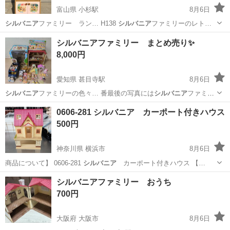
富山県 小杉駅
8月6日
シルバニア
ファミリー ラン… H138
シルバニア
ファミリーのレト…
富山
射水市
小杉駅
収納家具
シルバニアファミリー まとめ売り✨️
8,000円
愛知県 甚目寺駅
8月6日
シルバニア
ファミリーの色々… 番最後の写真には
シルバニア
ファミリ
ーの小物…
愛知
海部郡
甚目寺駅
おもちゃ
0606-281 シルバニア カーポート付きハウス
500円
神奈川県 横浜市
8月6日
商品について】 0606-281
シルバニア
カーポート付きハウス 【…
神奈川
横浜市
おもちゃ
リユース
シルバニアファミリー おうち
700円
大阪府 大阪市
8月6日