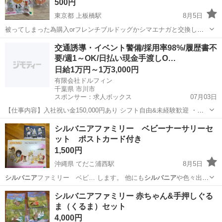
500円
東京都 上板橋駅
8月5日
被ってしまった為購入orフレンチブルドッグかシマエナガと交換して
下さる方いらっしゃいましたら、、 よろしくお願い致します。
東京
板橋区
上板橋駅
フィギュア
交通誘導・イベント警備/採用率98%/履歴書不
要/週1～OK/日払い現金手渡しO…
日給1万円～1万3,000円
有限会社ドルフィン
千葉県 市川市
スポンサー：求人ボックス
07月03日
【仕事内容】入社祝い金150,000円あり シフト自由&未経験歓迎
・直
行直帰OK ・一部車・自転車・バイク通勤OK ・週1～OK ・日払い・
アルバイト・パート
シルバニアファミリー ベビーナーサリーセ
週払いOK、現金手渡しも可能です! <仕事内容> 建築・土木工事現場
ット ポストカード付き
で...
1,500円
沖縄県 てだこ浦西駅
8月5日
シルバニア
ファミリー ベビ… します。 他にも
シルバニア
や色々出品
中です…
沖縄
宜野湾市
てだこ浦西駅
おもちゃ
シルバニアファミリー 赤ちゃん&手押しぐる
ま（くるま）セット
シルバニアファミリー
4,000円