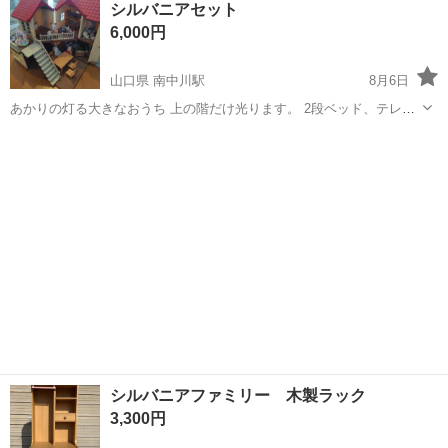
シルバニアセット
★就業先食堂利用可！日払い制度あり！《茨城県常陸大宮市》 人気の
6,000円
工場のお仕事 ◇コネクタ製造工...
山口県 南中川駅
8月6日
あかりの灯る大きなおうち 上の階だけ光ります。 2段ベッド、テレビ
セット、リビングテーブルセット、キッチンセット、冷蔵庫、勉強机
山口
山陽小野田市
南中川駅
おもちゃ
セット お人形さん16体 細かなパーツ無くなってるものあると思います
が、十分に遊べます。 た...
シルバニアファミリー 木製ラック
3,300円