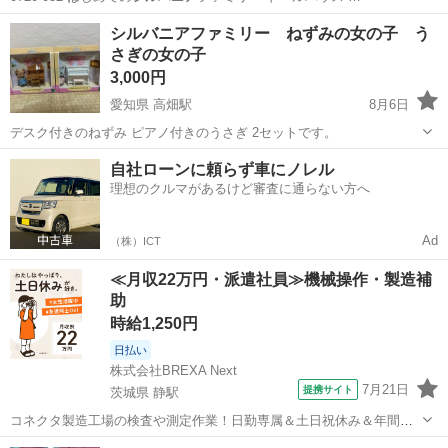
東京
八王子市
おもちゃ
ドールハウス
シルバニアファミリー ねずみの女の子 う
さぎの女の子
3,000円
愛知県 高畑駅
8月6日
デスク付きのねずみ ピアノ付きのうさぎ 2セットです。
愛知
名古屋市
高畑駅
おもちゃ
自社ローンに頼らず車にノレル
理想のクルマがあるけど審査に通らない方へ
Ad
（株）ICT
≪月収22万円・派遣社員≫機械操作・製造補
助
時給1,250円
日払い
株式会社BREXA Next
7月21日
提携サイト
茨城県 静駅
コネクタ製造工場の検査や測定作業！日勤専属＆土日祝休み＆年間休
日128日★クリーンルーム内作業★マイカー通勤OK＆無料駐車場あり
茨城
常陸大宮市
静駅
その他