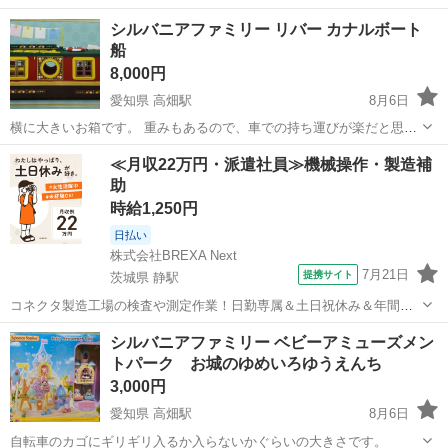
シルバニアファミリー リバー カナルボート
船
8,000円
愛知県 高畑駅
8月6日
横に大きいお箱です。 重みもあるので、車での持ち運びが楽だと思い
ます。
愛知
名古屋市
高畑駅
おもちゃ
シルバニアファミリー
≪月収22万円・派遣社員≫機械操作・製造補
助
時給1,250円
日払い
株式会社BREXA Next
7月21日
提携サイト
茨城県 静駅
コネクタ製造工場の検査や測定作業！日勤専属＆土日祝休み＆年間休
日128日★クリーンルーム内作業★マイカー通勤OK＆無料駐車場あり
茨城
常陸大宮市
静駅
その他
シルバニアファミリー ベビーアミューズメン
★就業先食堂利用可！日払い制度あり！《茨城県常陸大宮市》 人気の
トパーク お城のゆめいろゆうえんち
工場のお仕事 ◇コネクタ製造工...
3,000円
愛知県 高畑駅
8月6日
自転車のカゴにギリギリ入るか入らないかぐらいの大きさです。