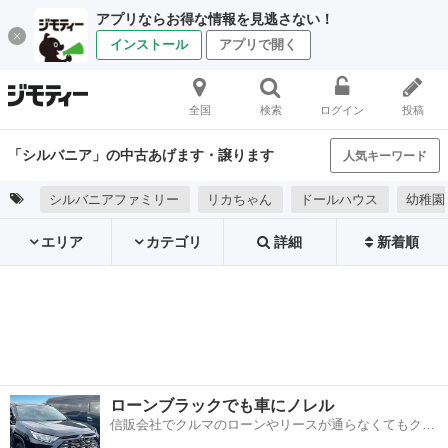
アプリならお得な情報を見逃さない！
インストール
アプリで開く
全国
検索
ログイン
投稿
「シルバニア」の中古あげます・譲ります
人気キーワード
シルバニアファミリー
リカちゃん
ドールハウス
幼稚園
エリア
カテゴリ
詳細
新着順
ローンブラックでも車にノレル
信販会社でクルマのローンやリースが通らなくてもクル
マをご利用いただけるサービスがあります！