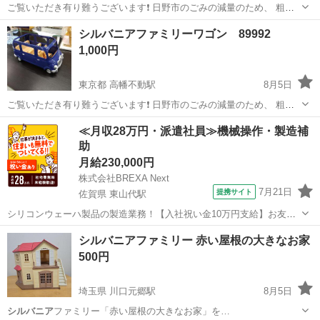
ご覧いただき有り難うございます❗️ 日野市のごみの減量のため、 粗大
ごみにしてしまうにはもったいない、まだまだ次の人が気持ちよく使
東京
日野市
高幡不動駅
ミニカー
幼稚園バス
シルバニアファミリーワゴン 89992
える、そのような品物を引取りきれいにして格安で販売しています。
1,000円
【ご注意事項】 商品の購入を...
東京都 高幡不動駅
8月5日
ご覧いただき有り難うございます❗️ 日野市のごみの減量のため、 粗大
ごみにしてしまうにはもったいない、まだまだ次の人が気持ちよく使
東京
日野市
高幡不動駅
ミニカー
≪月収28万円・派遣社員≫機械操作・製造補
える、そのような品物を引取りきれいにして格安で販売しています。
助
【ご注意事項】 商品の購入を...
月給230,000円
株式会社BREXA Next
7月21日
提携サイト
佐賀県 東山代駅
シリコンウェーハ製品の製造業務！【入社祝い金10万円支給】お友達
やカップルとの応募OK◎年間休日129日＆休出なしでプライベート充
佐賀
伊万里市
東山代駅
その他
シルバニアファミリー 赤い屋根の大きなお家
実♪業務はクリーンルームで快適作業◎自社正社員登用制度あり★1食
500円
300円～の格安食堂あり！《佐...
埼玉県 川口元郷駅
8月5日
シルバニア
ファミリー「赤い屋根の大きなお家」を…