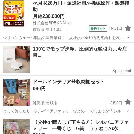
≪月収28万円・派遣社員≫機械操作・製造補
助
月給230,000円
株式会社BREXA Next
7月21日
提携サイト
佐賀県 東山代駅
シリコンウェーハ製品の製造業務！【入社祝い金10万円支給】お友達
やカップルとの応募OK◎年間休日129日＆休出なしでプライベート充
佐賀
伊万里市
東山代駅
その他
実♪業務はクリーンルームで快適作業◎自社正社員登用制度あり★1食
300円～の格安食堂あり！《佐...
ドールインテリア🧸収納棚セット
960円
沖縄県 南城市
8月5日
として飾ったり、
シルバニア
ファミリーなどの… でしょうか*°
シルバ
ニア
ファミリー用ぬい…
沖縄
南城市
おもちゃ
ドール
【交換or購入して下さる方】シルバニアファ
ミリー 一番くじ G賞 ラテねこの赤…