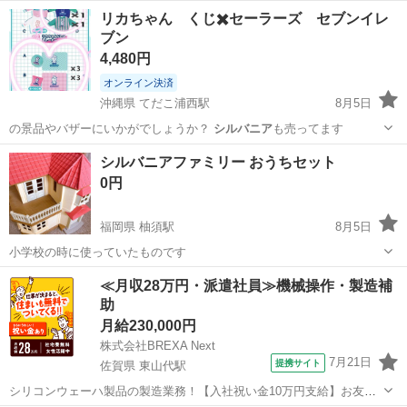
リカちゃん くじ✖️セーラーズ セブンイレ
ブン
4,480円
オンライン決済
沖縄県 てだこ浦西駅
8月5日
の景品やバザーにいかがでしょうか？
シルバニア
も売ってます
沖縄
中頭郡
てだこ浦西駅
おもちゃ
シルバニアファミリー おうちセット
0円
福岡県 柚須駅
8月5日
小学校の時に使っていたものです
福岡
糟屋郡
柚須駅
おもちゃ
シルバニアファミリー
≪月収28万円・派遣社員≫機械操作・製造補
助
月給230,000円
株式会社BREXA Next
7月21日
提携サイト
佐賀県 東山代駅
シリコンウェーハ製品の製造業務！【入社祝い金10万円支給】お友達