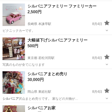
埼玉
川口市
川口元郷駅
おもちゃ
シルバニアファミリー ファミリーカー
2,500円
長崎県 本諫早駅
8月4日
ピクニックカーです。
長崎
諫早市
本諫早駅
その他
大幅値下げシルバニアファミリー
500円
東京都 若松河田駅
8月4日
写真のものが全てになります
東京
新宿区
若松河田駅
おもちゃ
シルバニアまとめ売り
30,000円
岡山県 東総社駅
8月4日
シルバニア
沢山まとめ売りです。 家などの大物が…
岡山
総社市
東総社駅
おもちゃ
シルバニアお家