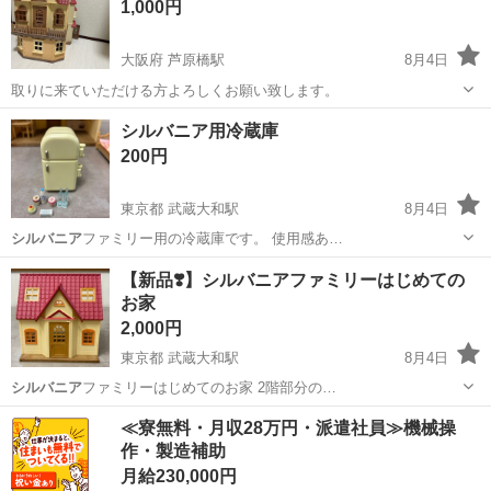
1,000円
大阪府 芦原橋駅
8月4日
取りに来ていただける方よろしくお願い致します。
大阪
大阪市
芦原橋駅
おもちゃ
シルバニア
シルバニア用冷蔵庫
200円
東京都 武蔵大和駅
8月4日
シルバニア
ファミリー用の冷蔵庫です。 使用感あ…
東京
東大和市
武蔵大和駅
家具
【新品❣️】シルバニアファミリーはじめての
お家
2,000円
東京都 武蔵大和駅
8月4日
シルバニア
ファミリーはじめてのお家 2階部分の…
東京
東大和市
武蔵大和駅
家具
≪寮無料・月収28万円・派遣社員≫機械操
作・製造補助
月給230,000円