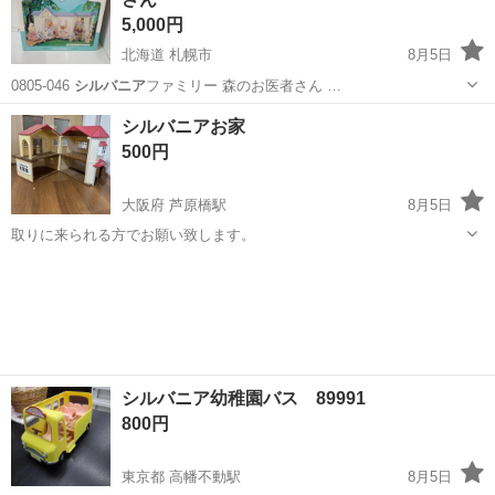
5,000円
北海道 札幌市
8月5日
0805-046
シルバニア
ファミリー 森のお医者さん …
北海道
札幌市
おもちゃ
シルバニアファミリー
シルバニアお家
500円
大阪府 芦原橋駅
8月5日
取りに来られる方でお願い致します。
大阪
大阪市
芦原橋駅
おもちゃ
シルバニア幼稚園バス 89991
800円
東京都 高幡不動駅
8月5日