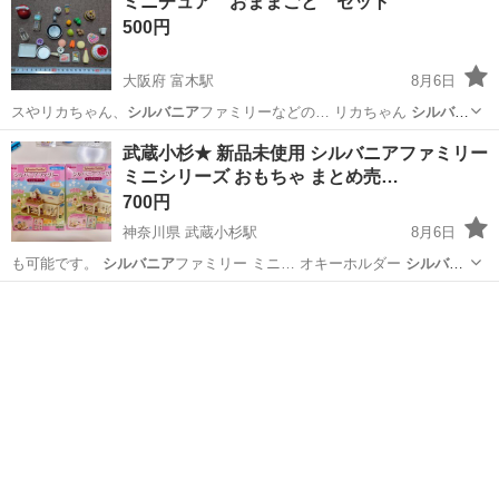
ミニチュア おままごと セット
500円
大阪府 富木駅
8月6日
スやリカちゃん、
シルバニア
ファミリーなどの… リカちゃん
シルバニ
ア
ファミリー ぬい…
大阪
堺市
富木駅
おもちゃ
ミニチュア
武蔵小杉★ 新品未使用 シルバニアファミリー
ミニシリーズ おもちゃ まとめ売…
700円
神奈川県 武蔵小杉駅
8月6日
も可能です。
シルバニア
ファミリー ミニ… オキーホルダー
シルバニ
ア
ファミリーミニシ… リーズ
シルバニア
ファミリー シル…
神奈川
川崎市
武蔵小杉駅
おもちゃ