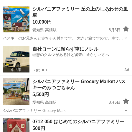
愛知
名古屋市
高畑駅
おもちゃ
シルバニアファミリー 丘の上のしあわせの風
車
10,000円
愛知県 高畑駅
8月6日
ハスキーのお兄さんと赤ちゃん付きです。 大きい箱ですので、車での
持ち運びが楽かと思われます。
愛知
名古屋市
高畑駅
おもちゃ
シルバニアファミリー
自社ローンに頼らず車にノレル
理想のクルマがあるけど審査に通らない方へ
Ad
（株）ICT
シルバニアファミリー Grocery Market ハス
キーのみつごちゃん
5,500円
愛知県 高畑駅
8月6日
シルバニア
ファミリー Grocery Mark…
愛知
名古屋市
高畑駅
おもちゃ
0712-050 はじめてのシルバニアファミリー
500円