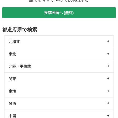
投稿画面へ (無料)
都道府県で検索
北海道
東北
北陸・甲信越
関東
東海
関西
中国