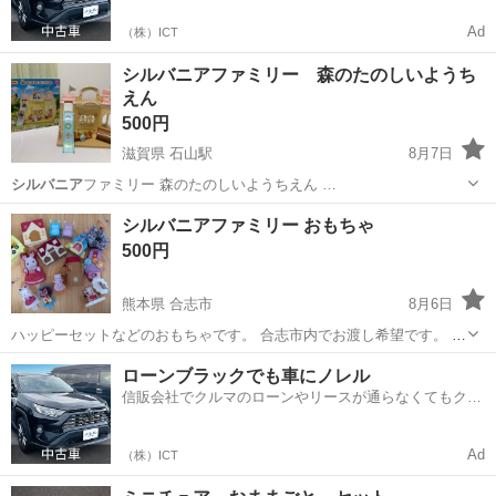
Ad
（株）ICT
シルバニアファミリー 森のたのしいようち
えん
500円
滋賀県 石山駅
8月7日
シルバニア
ファミリー 森のたのしいようちえん …
滋賀
大津市
石山駅
おもちゃ
シルバニアファミリー おもちゃ
500円
熊本県 合志市
8月6日
ハッピーセットなどのおもちゃです。 合志市内でお渡し希望です。 よ
ろしくお願いいたします＾＾
熊本
合志市
おもちゃ
ローンブラックでも車にノレル
信販会社でクルマのローンやリースが通らなくてもクル
マをご利用いただけるサービスがあります！
Ad
（株）ICT