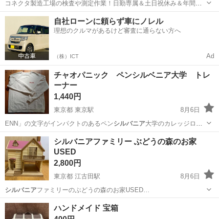
コネクタ製造工場の検査や測定作業！日勤専属＆土日祝休み＆年間休
日128日★クリーンルーム内作業★マイカー通勤OK＆無料駐車場あり
茨城
常陸大宮市
静駅
その他
自社ローンに頼らず車にノレル
★就業先食堂利用可！日払い制度あり！《茨城県常陸大宮市》 人気の
理想のクルマがあるけど審査に通らない方へ
工場のお仕事 ◇コネクタ製造工...
Ad
（株）ICT
チャオパニック ペンシルベニア大学 トレ
ーナー
1,440円
東京都 東京駅
8月6日
ENN」の文字がインパクトのあるペン
シルバニア
大学のカレッジロゴ
をフロントにレイア…
東京
渋谷区
東京駅
トレーナー
シルバニアファミリー ぶどうの森のお家
USED
2,800円
東京都 江古田駅
8月6日
シルバニア
ファミリーのぶどうの森のお家USED…
東京
練馬区
江古田駅
おもちゃ
お家
ハンドメイド 宝箱