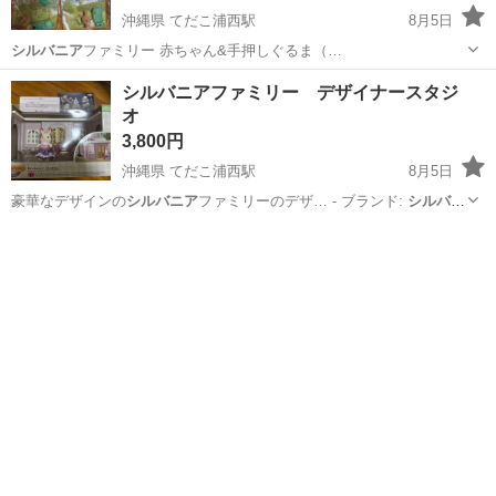
沖縄県 てだこ浦西駅
8月5日
シルバニア
ファミリー 赤ちゃん&手押しぐるま（…
沖縄
宜野湾市
てだこ浦西駅
フィギュア
ぐる
シルバニアファミリー デザイナースタジ
オ
3,800円
沖縄県 てだこ浦西駅
8月5日
豪華なデザインの
シルバニア
ファミリーのデザ… - ブランド:
シルバニ
ア
ファミリー - …
沖縄
宜野湾市
てだこ浦西駅
模型、プラモデル
シルバニアファミリー