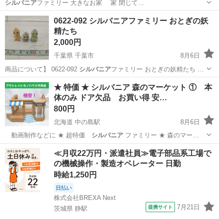
シルバニア
ファミリー 大きなお家 家 閉じて…
大阪
大阪市
おもちゃ
お家
0622-092 シルバニアファミリー おとぎの妖
精たち
2,000円
千葉県 千葉市
8月6日
商品について】 0622-092
シルバニア
ファミリー おとぎの妖精たち …
千葉
千葉市
おもちゃ
リユース
★ 特価 ★ シルバニア 森のマーケット ① 本
体のみ ドア欠品 お買い得 安…
800円
北海道 中の島駅
8月6日
動画制作などに ★ 超特価
シルバニア
ファミリー ★ 森のマー…
北海道
札幌市
中の島駅
おもちゃ
ペイペイ
≪月収22万円・派遣社員≫電子部品系工場で
の機械操作・製造オペレーター 日勤
時給1,250円
日払い
株式会社BREXA Next
7月21日
提携サイト
茨城県 静駅