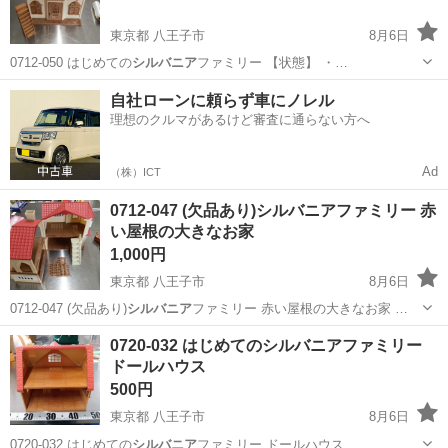
東京都 八王子市
8月6日
0712-050 はじめての
シルバニア
ファミリー 【状態】 ・…
東京
八王子市
おもちゃ
シルバニアファミリー
自社ローンに頼らず車にノレル
理想のクルマがあるけど審査に通らない方へ
Ad
（株）ICT
0712-047 (欠品あり)シルバニアファミリー 赤
い屋根の大きなお家
1,000円
東京都 八王子市
8月6日
0712-047 (欠品あり)
シルバニア
ファミリー 赤い屋根の大きなお家 …
東京
八王子市
おもちゃ
シルバニアファミリー
0720-032 はじめてのシルバニアファミリー
ドールハウス
500円
東京都 八王子市
8月6日
0720-032 はじめての
シルバニア
ファミリー ドールハウス …