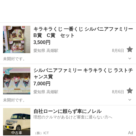
キラキラくじ 一番くじ シルバニアファミリー
B賞 C賞 セット
3,500円
愛知県 高畑駅
8月6日
未開封です。
愛知
名古屋市
高畑駅
フィギュア
シルバニアファミリー キラキラくじ ラストチ
ャンス賞
シルバニアファミリー
7,000円
愛知県 高畑駅
8月6日
未開封です。
愛知
名古屋市
高畑駅
おもちゃ
シルバニアファミリー
自社ローンに頼らず車にノレル
理想のクルマがあるけど審査に通らない方へ
Ad
（株）ICT