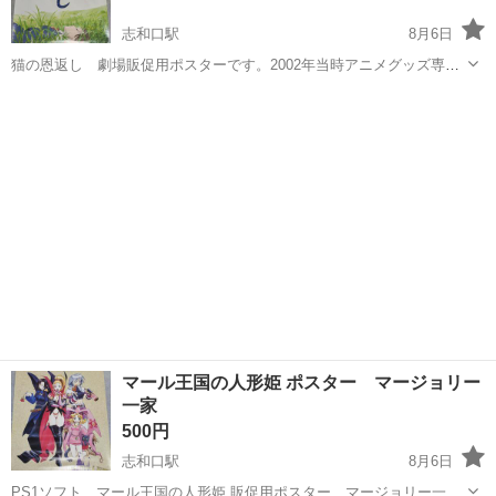
志和口駅
8月6日
猫の恩返し 劇場販促用ポスターです。2002年当時アニメグッズ専門
店て購入した物だったと思います。使用せずずっと大事に保管してお
広島
広島市
志和口駅
その他
りました。 表面はだいぶキレイな状態を維持してます。ですが、裏面
に僅かな変色・汚れがありますの...
マール王国の人形姫 ポスター マージョリー
一家
500円
志和口駅
8月6日
PS1ソフト マール王国の人形姫 販促用ポスター マージョリー一家