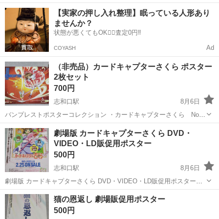
／月24.4万円以上可能／hrs124-99 仕事概要 仕事概要 建設現場で使わ
広島
広島市
五日市駅
その他
【実家の押し入れ整理】眠っている人形あり
れるショベルカーの部品組付け 【仕事内容】作業机の上で、決まった
ませんか？
部品を組み...
状態が悪くてもOK🙆‍♀️査定0円‼️
Ad
COYASH
（非売品）カードキャプターさくら ポスター
2枚セット
700円
志和口駅
8月6日
バンプレストポスターコレクション ・カードキャプターさくら No.2
・カードキャプターさくら No.3 計2点セットです。1998年に当時プ
広島
広島市
志和口駅
その他
カードキャプターさくら
劇場版 カードキャプターさくら DVD・
ライズにて入手しましたもので、未使用のままずっと保管しておりま
VIDEO・LD販促用ポスター
した。 表面はキ...
500円
志和口駅
8月6日
劇場版 カードキャプターさくら DVD・VIDEO・LD販促用ポスターで
す。発売当初店頭に貼られていたものなんですが、処分される際に頂
広島
広島市
志和口駅
その他
カードキャプターさくら
猫の恩返し 劇場販促用ポスター
いたものです。短期間ですが、自宅に飾っておりました。 裏表別のデ
500円
ザインのポスターとなって...