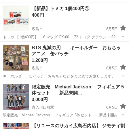
OK★フォロー体制◎ 自動車パーツの出荷サポート ダンボールに入っ
広島
広島市
その他
【新品】トミカ 1個400円①
た自動車部品をプラのケースに入れ替えたり、ダンボールの耳を切っ
400円
たりして取り出しやすくし、...
広島市
8月5日
トミカ 【1個400円】 ・6 マツダ CX-60 ・72 トヨタ クラウン ・62 ト
ヨタ クラウン セダン ※新品未開封品ですが、 プライズ品なのでご了
広島
広島市
ミニカー
キャラクターグッズ
BTS 鬼滅の刃 キーホルダー おもちゃ
承ください。 【子供向けキャラクターグッズ色々出品中(^^)/】...
アニメ 缶バッチ
1,200円
広島市
8月5日
キーホルダー、缶バッチ、おもちゃなどをまとめてお譲りします。
広島
広島市
フィギュア
限定販売 Michael Jackson フィギュア 5
体セット 新品未開…
3,000円
舟入川口町駅
8月5日
限定販売 Michael Jackson フィギュア 5体セット 新品未開封
マイケル・ジャクソン フィギュア 5体セットです。バラ売りには対応
広島
広島市
舟入川口町駅
フィギュア
【リユースのサカイ広島石内店】 ジモティ割
しません。 【サイズ】 高さ：約10.5〜11.5cm 【内容】 マイ...