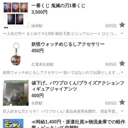
------------------------------------------ ■弊社を装った偽サイトにご注意下さ
広島
広島市
五日市駅
フィギュア
サカイ
一番くじ 鬼滅の刃1番くじ
い！ 当店のジモティー出...
3,500円
緑井駅
8月5日
〜上弦の弐〜 まとめて￥3,500 個別 E賞 ビジュアルシート ひとつ
￥300 G賞 フォト風カード ひとつ￥150
広島
広島市
緑井駅
おもちゃ
鬼滅の刃
妖怪ウォッチめじるしアクセサリー
450円
広電本社前駅
8月5日
妖怪ウォッチめじるしアクセサリー 狙いではないのでお譲りします 受
け渡し場所の変更は要相談で 値下げやほかの目印アクセサリーとの交
広島
広島市
広電本社前駅
おもちゃ
妖怪ウォッチ
値下げ。パワプロくん!プライズアクションフ
換も可能です
ィギュアジャイアンツ
400円
矢野駅
8月5日
巨人好きな方どうぞ！ パワプロくん! 新品未使用未開封。 現金手渡し
取引です。 [取引場所] 海田、坂、矢野のいずれかの指定場所にて。
広島
広島市
矢野駅
フィギュア
ジャイアンツ
≪時給1,400円・派遣社員≫物流倉庫での軽作
Noクレーム Noリターン宜しくお願い致します。
業・ピッキング 交替制