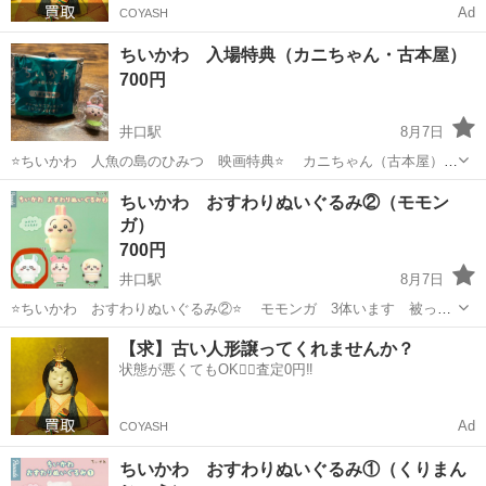
Ad
COYASH
ちいかわ 入場特典（カニちゃん・古本屋）
700円
井口駅
8月7日
⭐️ちいかわ 人魚の島のひみつ 映画特典⭐️ カニちゃん（古本屋）
⚠️値下げは致しません 好きな方のみ連絡下さい
広島
広島市
井口駅
フィギュア
ちい
ちいかわ おすわりぬいぐるみ②（モモン
ガ）
700円
井口駅
8月7日
⭐️ちいかわ おすわりぬいぐるみ②⭐️ モモンガ 3体います 被った
ので出品します カプセルあり 台紙あり 袋入り未開封 ⚠️値下げは
広島
広島市
井口駅
おもちゃ
ちい
【求】古い人形譲ってくれませんか？
致しません 好きな方のみ連絡下さい
状態が悪くてもOK🙆‍♀️査定0円‼️
Ad
COYASH
ちいかわ おすわりぬいぐるみ①（くりまん