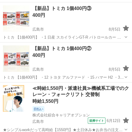
【新品】トミカ 1個400円③
400円
広島市
8月5日
トミカ 【1個400円】 ・1 日産 スカイラインGT-R パトロールカー ・3
動物運搬車 ・17 いすゞ エルフ 軌陸車 ・35 いすゞ ギガ フライドポテ
広島
広島市
ミニカー
キャラクターグッズ
【新品】トミカ 1個400円②
トカー ※新品未開封品ですが、 プライズ品なのでご了承ください...
400円
広島市
8月5日
トミカ 【1個400円】 ・12 トヨタ アルファード ・15 ハマー H2 ・35
メルセデスベンツ Gクラス ・67 トヨタ ハイラックス ※新品未開封品
広島
広島市
ミニカー
キャラクターグッズ
≪時給1,550円・派遣社員≫機械系工場でのク
ですが、 プライズ品なのでご了承ください。 【子供向けキャ...
レーン・フォークリフト 交替制
時給1,550円
日払い
株式会社綜合キャリアオプション
6月12日
提携サイト
広島市
★シンプルworkだって高時給【1550円】★土日休み★お弁当の注文