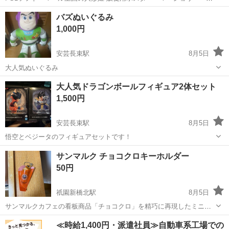
です。1998年発売当初に入手し、使用せず大事に保管しておりまし
広島
広島市
志和口駅
その他
バズぬいぐるみ
た。 表面はキレイな状態を維持してます。ですが、裏面に若干湿気の
1,000円
影響による汚れが発生してます...
安芸長束駅
8月5日
大人気ぬいぐるみ
広島
広島市
安芸長束駅
おもちゃ
大人気ドラゴンボールフィギュア2体セット
1,500円
安芸長束駅
8月5日
悟空とベジータのフィギュアセットです！
広島
広島市
安芸長束駅
フィギュア
サンマルク チョコクロキーホルダー
50円
祇園新橋北駅
8月5日
サンマルクカフェの看板商品「チョコクロ」を精巧に再現したミニチ
ュアキーホルダーです。 - ブランド: サンマルクカフェ - 商品名: チョ
広島
広島市
祇園新橋北駅
その他
≪時給1,400円・派遣社員≫自動車系工場での
コクロ - 付属品: ボールチェーン