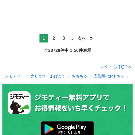
1
2
3
...
次へ
全23728件中 1-50件表示
ページTOPへ
ジモティー
売ります・あげます
おもちゃ
広島県のおもちゃ
広