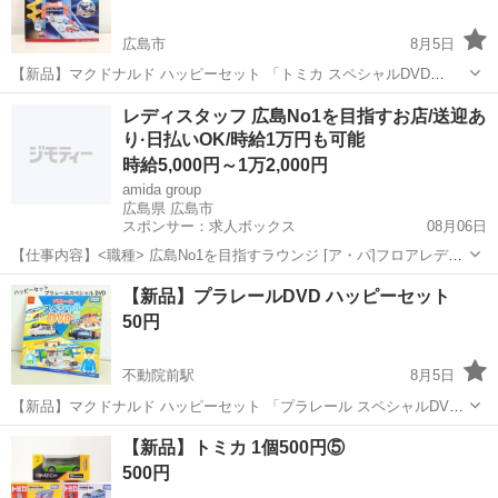
広島市
8月5日
【新品】マクドナルド ハッピーセット 「トミカ スペシャルDVD
2023」 ※新品未開封ですので動作確認はしておりません。 ※キャン
広島
広島市
ミニカー
トミカ
レディスタッフ 広島No1を目指すお店/送迎あ
ペーン期間は過ぎています。 ★子供向けキャラクターグッズなど出品
り·日払いOK/時給1万円も可能
中です(^^)/★ ...
時給5,000円～1万2,000円
amida group
広島県 広島市
スポンサー：求人ボックス
08月06日
【仕事内容】<職種> 広島No1を目指すラウンジ [ア・パ]フロアレデ
ィ・カウンターレディ(ナイトワーク系) <雇用形態> アルバイト・パー
アルバイト・パート
【新品】プラレールDVD ハッピーセット
ト <給与> [ア・パ]時給5,000円～12,000円 交通費: 送迎制度あり 体入
50円
時給...
不動院前駅
8月5日
【新品】マクドナルド ハッピーセット 「プラレール スペシャルDVD
2022」 ※新品未開封ですので動作確認はしておりません。 ※キャン
広島
広島市
不動院前駅
おもちゃ
ハッピーセット
【新品】トミカ 1個500円⑤
ペーン期間は過ぎています。 ★子供向けキャラクターグッズなど出品
500円
中です(^^)/...