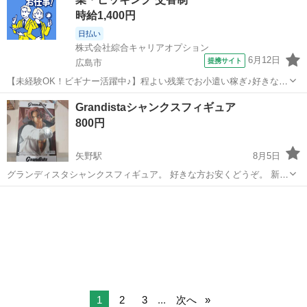
時給1,400円
日払い
株式会社綜合キャリアオプション
6月12日
提携サイト
広島市
【未経験OK！ビギナー活躍中♪】程よい残業でお小遣い稼ぎ♪好きな髪
色でOK♪ くるま部品の順序付け・仕分け・運搬 業務内容詳細】 自動
広島
広島市
その他
Grandistaシャンクスフィギュア
車部品の順序付け、運搬。 入荷するパーツを出荷先毎に伝票を確認し
800円
仕分けします。 書いてあ...
矢野駅
8月5日
グランディスタシャンクスフィギュア。 好きな方お安くどうぞ。 新品
未使用未開封。 現金手渡しです。 [取引場所]安芸郡海田、坂。安芸区
広島
広島市
矢野駅
おもちゃ
Grandista
矢野のいずれかの指定場所にて。 NoクレームNoリターンでお願いい
たします。
1
2
3
...
次へ