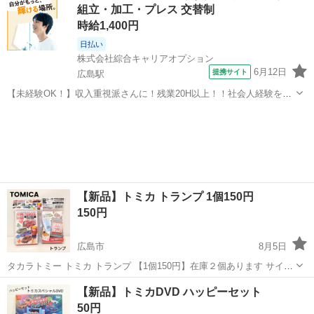
組立・加工・プレス 交替制
時給1,400円
日払い
株式会社綜合キャリアオプション
6月12日
提携サイト
広島駅
【未経験OK！】収入重視派さんに！残業20H以上！！社会人経験をつ
もう！ くるまドア部品の組付け 【業務内容詳細】 自動車部品(ドア)の
広島
広島市
広島駅
その他
組立作業機械に金属部品をセットしボタンを押したら機械が組付けて
くれます。 研修もシッ...
【新品】トミカ トランプ 1個150円
150円
広島市
8月5日
タカラトミー トミカ トランプ 【1個150円】在庫２個あります サイズ
約9cm×6cm 紙製トランプ 紙ケース付き ※新品未開封品ですがプライ
広島
広島市
カードゲーム
キャラクターグッズ
【新品】トミカDVD ハッピーセット
ズ品なのでご了承ください。 ★子供向けキャラクターグッズなど色々
50円
出品中(...