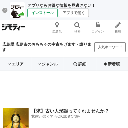
アプリならお得な情報を見逃さない！
インストール
アプリで開く
広島県
検索
ログイン
投稿
広島県 広島市のおもちゃの中古あげます・譲りま
人気キーワード
す
エリア
ジャンル
詳細
新着順
【求】古い人形譲ってくれませんか？
状態が悪くてもOK🙆‍♀️査定0円‼️