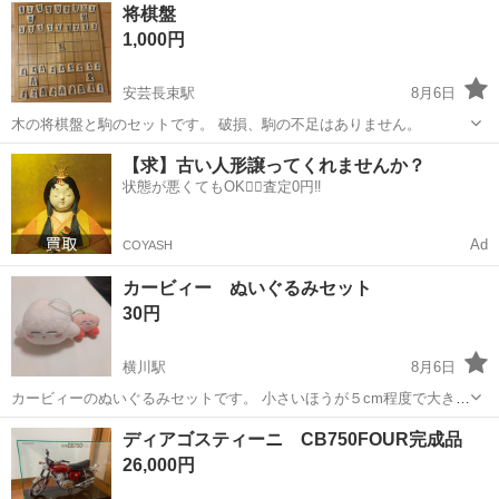
広島
広島市
下祇園駅
その他
将棋盤
1,000円
安芸長束駅
8月6日
木の将棋盤と駒のセットです。 破損、駒の不足はありません。
広島
広島市
安芸長束駅
囲碁、将棋、麻雀
【求】古い人形譲ってくれませんか？
状態が悪くてもOK🙆‍♀️査定0円‼️
Ad
COYASH
カービィー ぬいぐるみセット
30円
横川駅
8月6日
カービィーのぬいぐるみセットです。 小さいほうが５cm程度で大きい
ほうは10cmちょいくらいのサイズです。
広島
広島市
横川駅
おもちゃ
セット
ディアゴスティーニ CB750FOUR完成品
26,000円