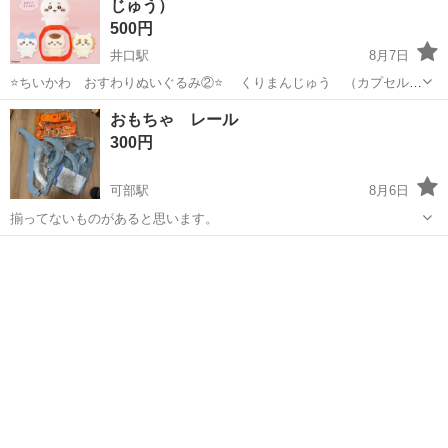
じゅう）
500円
井口駅
8月7日
⭐️ちいかわ おすわりぬいぐるみ②⭐️ くりまんじゅう （カプセルな
し 台紙なし） 未開封袋入り 🩵おまけ🩵マックハッピーセット
広島
広島市
井口駅
おもちゃ
おもちゃ レール
（箱なし） ⚠️値下げは致しません 好きな方のみ連絡下さい
300円
可部駅
8月6日
揃ってないものがあると思います。
広島
広島市
可部駅
その他