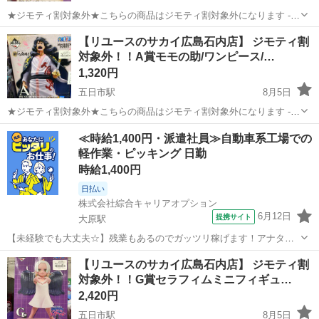
★ジモティ割対象外★こちらの商品はジモティ割対象外になります ----
------------------------------------------ ■弊社を装った偽サイトにご注意下さ
広島
広島市
五日市駅
フィギュア
シネマズ
【リユースのサカイ広島石内店】 ジモティ割
い！ 当店のジモティー出...
対象外！！A賞モモの助/ワンピース/…
1,320円
五日市駅
8月5日
★ジモティ割対象外★こちらの商品はジモティ割対象外になります ----
------------------------------------------ ■弊社を装った偽サイトにご注意下さ
広島
広島市
五日市駅
フィギュア
サカイ
≪時給1,400円・派遣社員≫自動車系工場での
い！ 当店のジモティー出...
軽作業・ピッキング 日勤
時給1,400円
日払い
株式会社綜合キャリアオプション
6月12日
提携サイト
大原駅
【未経験でも大丈夫☆】残業もあるのでガッツリ稼げます！アナタら
しく♪髪型自由☆ くるまドア・マフラー部品のプレス機セット・段取
広島
広島市
大原駅
その他
【リユースのサカイ広島石内店】 ジモティ割
り 【業務内容詳細】 自動車部品(ドア、マフラー)部品をプレス機械に
対象外！！G賞セラフィムミニフィギュ…
セット&取り出し、ラインへ...
2,420円
五日市駅
8月5日