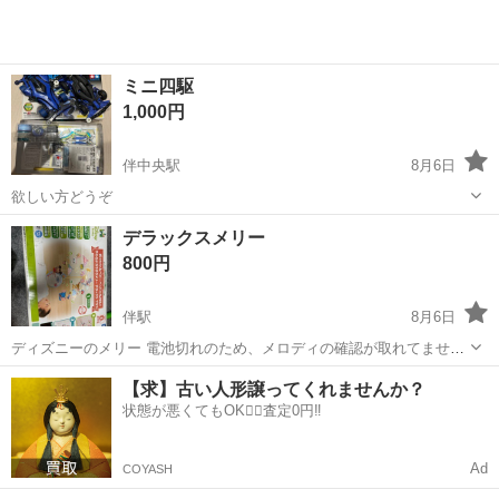
ミニ四駆
1,000円
伴中央駅
8月6日
欲しい方どうぞ
広島
広島市
伴中央駅
模型、プラモデル
ミニ四駆
デラックスメリー
800円
伴駅
8月6日
ディズニーのメリー 電池切れのため、メロディの確認が取れてませ
ん。
広島
広島市
伴駅
その他
メリー
【求】古い人形譲ってくれませんか？
状態が悪くてもOK🙆‍♀️査定0円‼️
Ad
COYASH