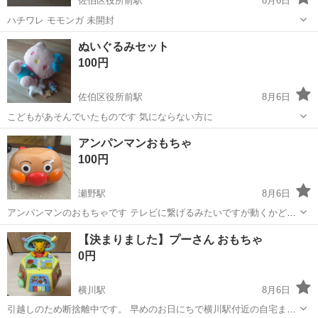
佐伯区役所前駅
8月6日
ハチワレ モモンガ 未開封
広島
広島市
佐伯区役所前駅
おもちゃ
ぬいぐるみセット
100円
佐伯区役所前駅
8月6日
こどもがあそんでいたものです 気にならない方に
広島
広島市
佐伯区役所前駅
おもちゃ
セット
アンパンマンおもちゃ
100円
瀬野駅
8月6日
アンパンマンのおもちゃです テレビに繋げるみたいですが動くかどう
か分かりません ノークレームノーリターンでお願い致します 瀬野駅周
広島
広島市
瀬野駅
おもちゃ
【決まりました】プーさん おもちゃ
辺まで取りに来てくださる方でお願い致します
0円
横川駅
8月6日
引越しのため断捨離中です。 早めのお日にちで横川駅付近の自宅まで