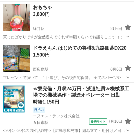
取りに来てくださる方でお願いします。 付属品は揃っています。
広島
広島市
横川駅
おもちゃ
おもちゃ
3,800円
緑井駅
8月6日
買ったばかりですが全然遊んでくれず半額くらいでお譲りします（ ; ;
） 全部揃ってて綺麗です。
広島
広島市
緑井駅
おもちゃ
ドラえもん はじめての将棋&九路囲碁DX20
1,500円
西広島駅
8月6日
プレゼントで頂いて、１回遊び、その後自宅保管。 全てのパーツや駒
は揃ってます（確認済み） 箱が潰れている箇所がありますが中身は美
広島
広島市
西広島駅
囲碁、将棋、麻雀
ドラえもん
≪寮完備・月収24万円・派遣社員≫機械系工
品です。
場での機械操作・製造オペレーター 日勤
時給1,150円
日払い
エヌエス・テック株式会社
7月18日
提携サイト
五日市駅
<20代～30代の男性活躍中>【広島県広島市】組み立て・組付け／日勤