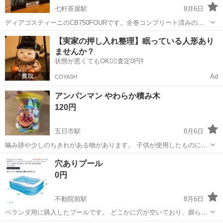
七軒茶屋駅
8月6日
ディアゴスティーニのCB750FOURです。全巻コンプリート済みの完
成品で専用ケースに収納されています。住宅事情により手放すことに
広島
広島市
七軒茶屋駅
おもちゃ
ディアゴスティーニ
【実家の押し入れ整理】眠っている人形あり
しました。車体の転倒によりサイドミラーが左右共に根本から折れて
ませんか？
いますので、瞬間接着剤等での補修...
状態が悪くてもOK🙆‍♀️査定0円‼️
Ad
COYASH
アンパンマン やわらか積み木
120円
五日市駅
8月6日
噛み跡や少しのちきれがある物があります。 子供が使用したものにご
理解ある方のみお願い致します 軽いので怪我なく遊べます！ 色もカラ
広島
広島市
五日市駅
おもちゃ
わら
穴ありプール
フルでアンパンマンのさまざまな絵柄があって楽しめます★
0円
不動院前駅
8月6日
ベランダ用に購入したプールです。 どこかに穴が空いており、膨らま
してもしぼみます。 捨てる予定なので、修理出来る方にお譲りしま