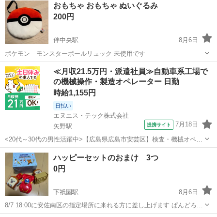
おもちゃ おもちゃ ぬいぐるみ
200円
伴中央駅
8月6日
ポケモン モンスターボールリュック 未使用です
広島
広島市
伴中央駅
おもちゃ
モンスターボール
≪月収21.5万円・派遣社員≫自動車系工場で
の機械操作・製造オペレーター 日勤
時給1,155円
日払い
エヌエス・テック株式会社
7月18日
提携サイト
矢野駅
<20代～30代の男性活躍中>【広島県広島市安芸区】検査・機械オペレ
ーター／日勤／月21.5万円以上可能／hrs103-77 仕事概要 仕事概要 自
広島
広島市
矢野駅
その他
ハッピーセットのおまけ 3つ
動車内部に使用される、ブラケット／フィラーパイプ／インレットパ
0円
イプ／ペダル...
下祇園駅
8月6日
8/7 18:00に安佐南区の指定場所に来れる方に差し上げます ぱんどろぼ
う ドラえもん