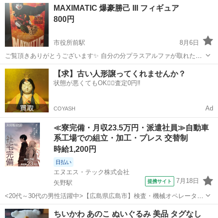
広島
広島市
不動院前駅
その他
プール
MAXIMATIC 爆豪勝己 III フィギュア
す。 処分する際は自治体の指示に従って処分ください。 じたくで使っ
800円
てそのままのお渡しなので、キレイ...
市役所前駅
8月6日
ご覧頂きありがとうございます✨ 自分の分プラスアルファが取れたの
で出品です。 🌟平日日中〜夕方のお取引を希望させて頂きたいです。
広島
広島市
市役所前駅
おもちゃ
不良品
【求】古い人形譲ってくれませんか？
★新品未開封品です。 開封時の不具合等はメーカーまでお願い致し
状態が悪くてもOK🙆‍♀️査定0円‼️
ます。 ★広島市内周辺でお...
Ad
COYASH
≪寮完備・月収23.5万円・派遣社員≫自動車
系工場での組立・加工・プレス 交替制
時給1,200円
日払い
エヌエス・テック株式会社
7月18日
提携サイト
矢野駅
<20代～30代の男性活躍中>【広島県広島市】検査・機械オペレーター
／交替制／月23.9万円以上可能／hrs103-1-99 仕事概要 仕事概要 【作
広島
広島市
矢野駅
その他
ちいかわ あのこ ぬいぐるみ 美品 タグなし
るものは・・・】自動車の内部部品です。「ブラケット」と呼ばれる