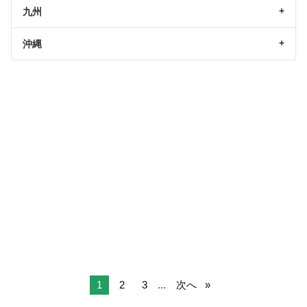
九州
沖縄
1
2
3
...
次へ