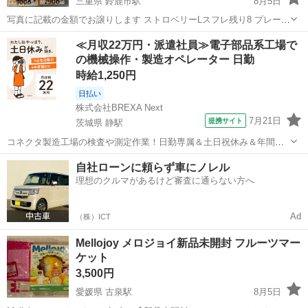
三重県 鈴鹿市駅
8月5日
写真に記載の金額でお譲りします ストロベリーLスフレ残り8 プレーン
スフレLクリーミークリーム残り4 ムースクリーム残り4 写真には載っ
三重
鈴鹿市
鈴鹿市駅
メイクアップ
スクイーズ
≪月収22万円・派遣社員≫電子部品系工場で
てないですがホールケーキも...
の機械操作・製造オペレーター 日勤
時給1,250円
日払い
株式会社BREXA Next
7月21日
提携サイト
茨城県 静駅
コネクタ製造工場の検査や測定作業！日勤専属＆土日祝休み＆年間休
日128日★クリーンルーム内作業★マイカー通勤OK＆無料駐車場あり
茨城
常陸大宮市
静駅
その他
自社ローンに頼らず車にノレル
★就業先食堂利用可！日払い制度あり！《茨城県常陸大宮市》 人気の
理想のクルマがあるけど審査に通らない方へ
工場のお仕事 ◇コネクタ製造工...
Ad
（株）ICT
Mellojoy メロジョイ新品未開封 フルーツマー
ケット
3,500円
愛媛県 古泉駅
8月5日