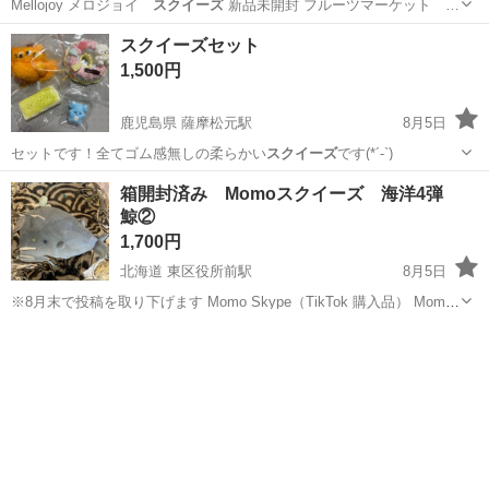
Mellojoy メロジョイ
スクイーズ
新品未開封 フルーツマーケット …
愛媛
伊予郡
古泉駅
おもちゃ
スクイーズ
スクイーズセット
1,500円
鹿児島県 薩摩松元駅
8月5日
セットです！全てゴム感無しの柔らかい
スクイーズ
です(*´-`)
鹿児島
鹿児島市
薩摩松元駅
おもちゃ
スクイーズ
箱開封済み Momoスクイーズ 海洋4弾
鯨②
1,700円
北海道 東区役所前駅
8月5日
※8月末で投稿を取り下げます Momo Skype（TikTok 購入品） Momo
海洋4弾 鯨② 全9種類ランダムのため 箱開封済み（使用していませ
北海道
札幌市
東区役所前駅
おもちゃ
スクイーズ
ん） 定価(¥2,680➕送料350)¥3,030 写真③にありま...