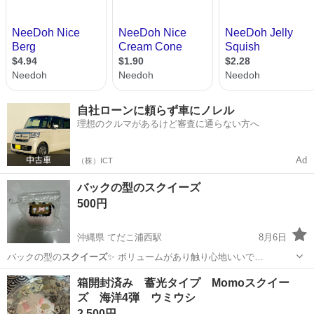
自社ローンに頼らず車にノレル
理想のクルマがあるけど審査に通らない方へ
Ad
（株）ICT
バックの型のスクイーズ
500円
沖縄県 てだこ浦西駅
8月6日
バックの型の
スクイーズ
✨ ボリュームがあり触り心地いいで…
沖縄
沖縄市
てだこ浦西駅
その他
スクイーズ
箱開封済み 蓄光タイプ Momoスクイー
ズ 海洋4弾 ウミウシ
2,500円