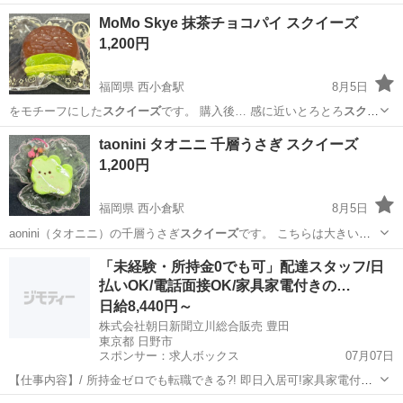
MoMo Skye 抹茶チョコパイ スクイーズ
1,200円
福岡県 西小倉駅
8月5日
をモチーフにした
スクイーズ
です。 購入後… 感に近いとろとろ
スクイ
ーズ
なので 本体に少… mo Skye
スクイーズ
抹茶チョコパイ… あり
福岡
北九州市
西小倉駅
おもちゃ
スクイーズ
taonini タオニニ 千層うさぎ スクイーズ
【付属品】
スクイーズ
本体・チャーム・…
1,200円
福岡県 西小倉駅
8月5日
aonini（タオニニ）の千層うさぎ
スクイーズ
です。 こちらは大きいサ
イズです。 …
福岡
北九州市
西小倉駅
おもちゃ
「未経験・所持金0でも可」配達スタッフ/日
払いOK/電話面接OK/家具家電付きの…
日給8,440円～
株式会社朝日新聞立川総合販売 豊田
東京都 日野市
スポンサー：求人ボックス
07月07日
【仕事内容】/ 所持金ゼロでも転職できる?! 即日入居可!家具家電付き
の寮・社宅あり! 引っ越しや上京の費用は”すべて”負担します 必ず面