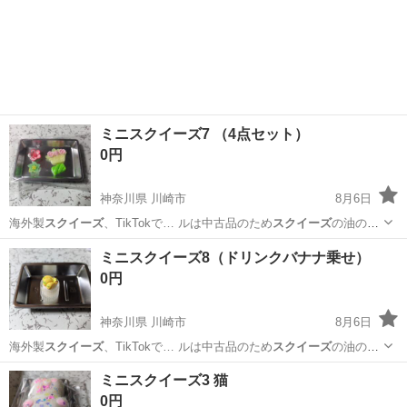
ミニスクイーズ7 （4点セット）
0円
神奈川県 川崎市
8月6日
海外製
スクイーズ
、TikTokで… ルは中古品のため
スクイーズ
の油のよ
うなもの… ください。 #
スクイーズ
#海外製スクイ…
神奈川
川崎市
その他
スクイーズ
ミニスクイーズ8（ドリンクバナナ乗せ）
0円
神奈川県 川崎市
8月6日
海外製
スクイーズ
、TikTokで… ルは中古品のため
スクイーズ
の油のよ
うなもの… ください。 #
スクイーズ
#海外製スクイ…
神奈川
川崎市
その他
スクイーズ
ミニスクイーズ3 猫
0円