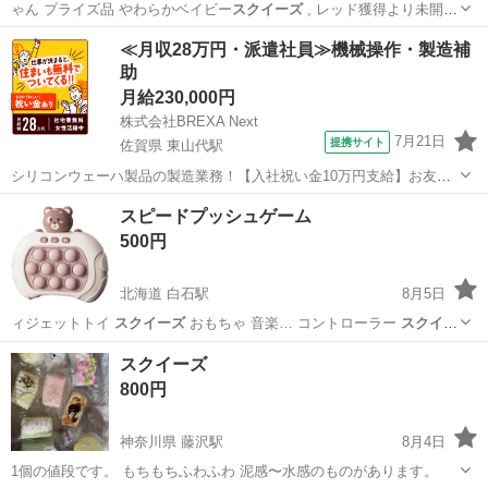
ゃん プライズ品 やわらかベイビー
スクイーズ
, レッド獲得より未開封
品
山口
山口市
上嘉川駅
おもちゃ
わら
≪月収28万円・派遣社員≫機械操作・製造補
助
月給230,000円
株式会社BREXA Next
7月21日
提携サイト
佐賀県 東山代駅
シリコンウェーハ製品の製造業務！【入社祝い金10万円支給】お友達
やカップルとの応募OK◎年間休日129日＆休出なしでプライベート充
佐賀
伊万里市
東山代駅
その他
スピードプッシュゲーム
実♪業務はクリーンルームで快適作業◎自社正社員登用制度あり★1食
500円
300円～の格安食堂あり！《佐...
北海道 白石駅
8月5日
ィジェットトイ
スクイーズ
おもちゃ 音楽… コントローラー
スクイー
ズ
玩具 プッシュポ…
北海道
札幌市
白石駅
おもちゃ
スクイーズ
スクイーズ
800円
神奈川県 藤沢駅
8月4日
1個の値段です。 もちもちふわふわ 泥感〜水感のものがあります。