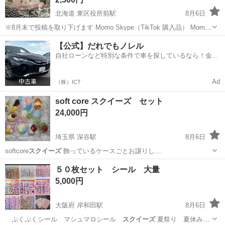
北海道 東区役所前駅
8月6日
※8月末で投稿を取り下げます Momo Skype（TikTok 購入品） Momo
海洋4弾 ウミウシ 蓄光 第４弾蓄光タイプは ウミウシと真珠のみに
北海道
札幌市
東区役所前駅
おもちゃ
スクイーズ
【公式】だれでもノレル
なります 全9種類ランダムのため 箱開封済み（使用していません）...
自社ローンなど特別な条件で車を探しているなら！金利
0%で車をご提供、ノレル独自与信システム。
Ad
（株）ICT
soft core スクイーズ セット
24,000円
埼玉県 深谷駅
8月6日
softcore
スクイーズ
飾っているケースごとお譲りし…
埼玉
深谷市
深谷駅
おもちゃ
５０枚セット シール 大量
5,000円
大阪府 岸和田駅
8月6日
ぷくぷくシール マシュマロシール
スクイーズ
夏祭り 夏休みの