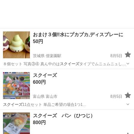
おまけ３個‼️水にプカプカ,ディスプレーに
50円
茨城県 偕楽園駅
8月5日
８個セット 写真③④ 真ん中のは
スクイーズ
タイプでムニュムニュしま
す 左のタコ…
茨城
水戸市
偕楽園駅
おもちゃ
スクイーズ
600円
富山県 富山市
8月5日
スクイーズ
11点セット 単品ご希望の場合1つ1…
富山
富山市
おもちゃ
スクイーズ
スクイーズ パン（ひつじ）
800円