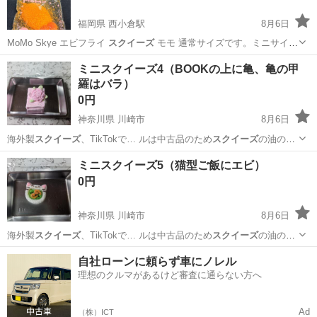
福岡県 西小倉駅
8月6日
MoMo Skye エビフライ
スクイーズ
モモ 通常サイズです。ミニサイ
ズ…
福岡
北九州市
西小倉駅
おもちゃ
スクイーズ
ミニスクイーズ4（BOOKの上に亀、亀の甲
羅はバラ）
0円
神奈川県 川崎市
8月6日
海外製
スクイーズ
、TikTokで… ルは中古品のため
スクイーズ
の油のよ
うなもの… ください。 #
スクイーズ
#海外製スクイ…
神奈川
川崎市
その他
スクイーズ
ミニスクイーズ5（猫型ご飯にエビ）
0円
神奈川県 川崎市
8月6日
海外製
スクイーズ
、TikTokで… ルは中古品のため
スクイーズ
の油のよ
うなもの… ください。 #
スクイーズ
#海外製スクイ…
神奈川
川崎市
その他
スクイーズ
自社ローンに頼らず車にノレル
理想のクルマがあるけど審査に通らない方へ
Ad
（株）ICT