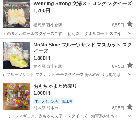
アルバイト・パート
Wenqing Strong 文清ストロング スクイーズ
接!電話面接もOK! 魅力ポイント 家具家電付きの寮・社宅を完備 無資
1,200円
格・未経験OK! 年齢...
福岡県 西小倉駅
8月5日
）のタオルロール
スクイーズ
です。 初期袋… タオルロール
スクイー
ズ
【状態】目立っ…
福岡
北九州市
西小倉駅
おもちゃ
MoMo Skye フルーツサンド マスカット スク
イーズ
1,800円
福岡県 西小倉駅
8月5日
e フルーツサンド マスカット モモ
スクイーズ
好みの触り心地ではな
かったため出…
福岡
北九州市
西小倉駅
おもちゃ
おもちゃまとめ売り
1,000円
オンライン決済
配送可
熊本県 熊本市
8月5日
・ミニフィギュア、赤ちゃん人形 ・
スクイーズ
、知育系おもちゃ ・ア
ンパンマン関連…
熊本
熊本市
おもちゃ
ミニチュア