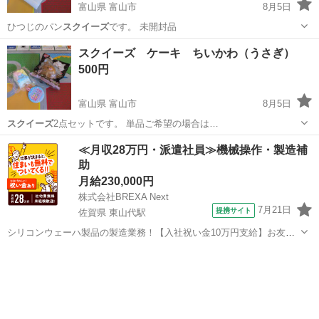
富山県 富山市
8月5日
ひつじのパン
スクイーズ
です。 未開封品
富山
富山市
おもちゃ
スクイーズ
スクイーズ ケーキ ちいかわ（うさぎ）
500円
富山県 富山市
8月5日
スクイーズ
2点セットです。 単品ご希望の場合は…
富山
富山市
おもちゃ
スクイーズ
≪月収28万円・派遣社員≫機械操作・製造補
助
月給230,000円
株式会社BREXA Next
7月21日
提携サイト
佐賀県 東山代駅
シリコンウェーハ製品の製造業務！【入社祝い金10万円支給】お友達
やカップルとの応募OK◎年間休日129日＆休出なしでプライベート充
佐賀
伊万里市
東山代駅
その他
実♪業務はクリーンルームで快適作業◎自社正社員登用制度あり★1食
300円～の格安食堂あり！《佐...