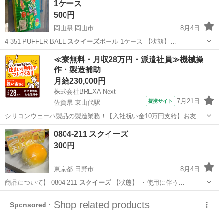
1ケース
500円
岡山県 岡山市
8月4日
4-351 PUFFER BALL
スクイーズ
ボール 1ケース 【状態】…
岡山
岡山市
おもちゃ
BALL
≪寮無料・月収28万円・派遣社員≫機械操
作・製造補助
月給230,000円
株式会社BREXA Next
7月21日
提携サイト
佐賀県 東山代駅
シリコンウェーハ製品の製造業務！【入社祝い金10万円支給】お友達
やカップルとの応募OK◎年間休日129日＆休出なしでプライベート充
佐賀
伊万里市
東山代駅
その他
0804-211 スクイーズ
実♪業務はクリーンルームで快適作業◎自社正社員登用制度あり★1食
300円
300円～の格安食堂あり！《佐...
東京都 日野市
8月4日
商品について】 0804-211
スクイーズ
【状態】 ・使用に伴う…
東京
日野市
おもちゃ
スクイーズ