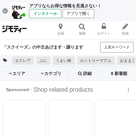
アプリならお得な情報を見逃さない！
インストール
アプリで開く
全国
検索
ログイン
投稿
「スクイーズ」の中古あげます・譲ります
人気キーワード
エクレア
ぷに
うまい棒
カントリーマアム
おままご
エリア
カテゴリ
詳細
新着順