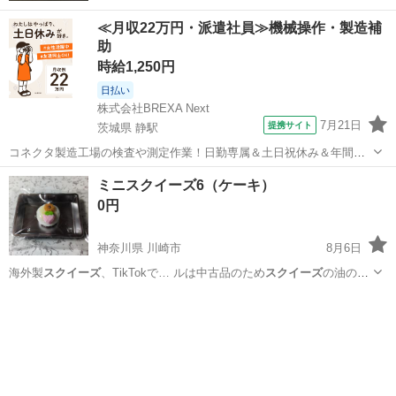
≪月収22万円・派遣社員≫機械操作・製造補
助
時給1,250円
日払い
株式会社BREXA Next
7月21日
提携サイト
茨城県 静駅
コネクタ製造工場の検査や測定作業！日勤専属＆土日祝休み＆年間休
日128日★クリーンルーム内作業★マイカー通勤OK＆無料駐車場あり
茨城
常陸大宮市
静駅
その他
ミニスクイーズ6（ケーキ）
★就業先食堂利用可！日払い制度あり！《茨城県常陸大宮市》 人気の
0円
工場のお仕事 ◇コネクタ製造工...
神奈川県 川崎市
8月6日
海外製
スクイーズ
、TikTokで… ルは中古品のため
スクイーズ
の油のよ
うなもの… ください。 #
スクイーズ
#海外製スクイ…
神奈川
川崎市
その他
スクイーズ