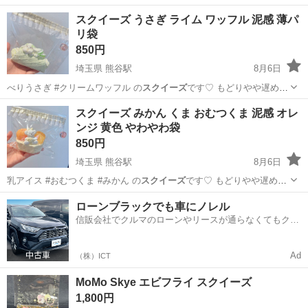
スクイーズ うさぎ ライム ワッフル 泥感 薄パ
リ袋
850円
埼玉県 熊谷駅
8月6日
べりうさぎ #クリームワッフル の
スクイーズ
です♡ もどりやや遅め泥
感とのこと…
埼玉
熊谷市
熊谷駅
その他
スクイーズ みかん くま おむつくま 泥感 オレ
ンジ 黄色 やわやわ袋
850円
埼玉県 熊谷駅
8月6日
乳アイス #おむつくま #みかん の
スクイーズ
です♡ もどりやや遅め泥
感、やわや…
埼玉
熊谷市
熊谷駅
その他
スクイーズ
ローンブラックでも車にノレル
信販会社でクルマのローンやリースが通らなくてもクル
マをご利用いただけるサービスがあります！
Ad
（株）ICT
MoMo Skye エビフライ スクイーズ
1,800円