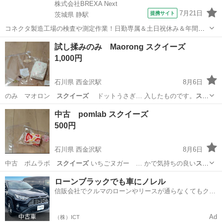
株式会社BREXA Next
7月21日
提携サイト
茨城県 静駅
コネクタ製造工場の検査や測定作業！日勤専属＆土日祝休み＆年間休
日128日★クリーンルーム内作業★マイカー通勤OK＆無料駐車場あり
茨城
常陸大宮市
静駅
その他
試し揉みのみ Maorong スクイーズ
★就業先食堂利用可！日払い制度あり！《茨城県常陸大宮市》 人気の
1,000円
工場のお仕事 ◇コネクタ製造工...
石川県 西金沢駅
8月6日
のみ マオロン
スクイーズ
ドットうさぎ… 入したものです。
スク
イーズ
整理のため出品し… れません。他にも
スクイーズ
出品中です！
石川
金沢市
西金沢駅
その他
スクイーズ
中古 pomlab スクイーズ
500円
石川県 西金沢駅
8月6日
中古 ポムラボ
スクイーズ
いちごヌガー … かで気持ちの良い
スク
イーズ
です。見た目もヌ… 愛いです。他にも
スクイーズ
出品中です！
石川
金沢市
西金沢駅
その他
スクイーズ
ローンブラックでも車にノレル
信販会社でクルマのローンやリースが通らなくてもクル
マをご利用いただけるサービスがあります！
Ad
（株）ICT