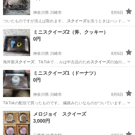
神奈川県 川崎市
8月6日
ついたものですが洗えば取れます。
スクイーズ
を洗うときはハンドソ
ープにぬるま湯で…
神奈川
川崎市
その他
ミニスクイーズ2（斧、クッキー）
0円
神奈川県 川崎市
8月6日
海外製
スクイーズ
、TikTokで… ルは中古品のため
スクイーズ
の油のよ
うなもの… ください。 #
スクイーズ
#海外製スクイ…
神奈川
川崎市
その他
スクイーズ
ミニスクイーズ1（ドーナツ）
0円
神奈川県 川崎市
8月6日
TikTokの配信で買ったものです。 繊維みたいなものがついています。
上についているのはシールみたいなやつです。
神奈川
川崎市
その他
スクイーズ
メロジョイ スクイーズ
3,000円