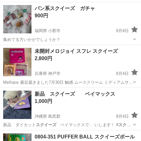
110円位 …
福岡
筑紫野市
朝倉街道駅
その他
パン系スクイーズ ガチャ
900円
福岡県 小郡市
8月4日
集めてる方いかがでしょうか？
福岡
小郡市
おもちゃ
未開封メロジョイ スフレ スクイーズ
2,800円
兵庫県 神戸市
8月4日
MeIIojoy 最近届きました7月30日 触感 ムースクリーム ミディアムサイ
ズ 付属品もそのままお付けします。未開封 画像2 宛名ラベルが綺麗に
兵庫
神戸市
その他
新品 スクイーズ ベイマックス
とれませんでした。 海外製品にご理解頂ける方に。 万が一の初期不良
1,000円
の対応や返...
沖縄県 島尻郡
8月4日
新品 ダイカット
スクイーズ
ベイマックスで… いします！ #
スクイ
ーズ
#ダイカットス…
沖縄
島尻郡
おもちゃ
ベイマックス
0804-351 PUFFER BALL スクイーズボール