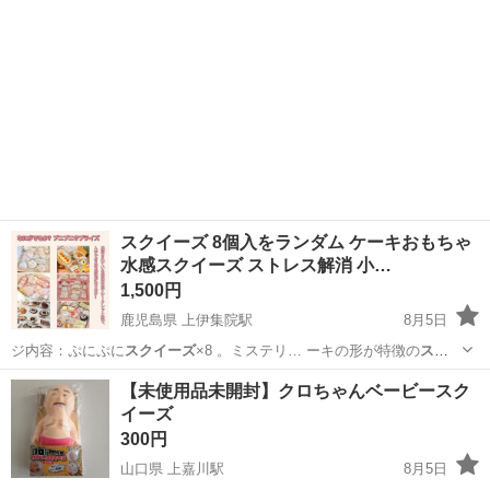
スクイーズ 8個入をランダム ケーキおもちゃ
水感スクイーズ ストレス解消 小…
1,500円
鹿児島県 上伊集院駅
8月5日
ジ内容：ぷにぷに
スクイーズ
×8 。ミステリ… ーキの形が特徴の
スク
イーズ
ケーキおもちゃは… かいおもちゃ】
スクイーズ
ケーキおもちゃ
鹿児島
鹿児島市
上伊集院駅
その他
【未使用品未開封】クロちゃんベービースク
は… 大人も使いやすい
スクイーズ
ケーキおもちゃで… 運びが簡単】こ
イーズ
の
スクイーズ
トイは手頃なサイ…
300円
山口県 上嘉川駅
8月5日