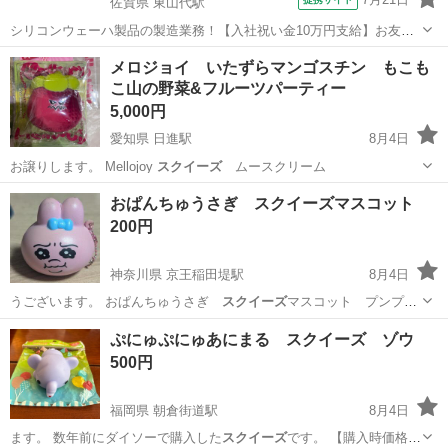
佐賀県 東山代駅
シリコンウェーハ製品の製造業務！【入社祝い金10万円支給】お友達
やカップルとの応募OK◎年間休日129日＆休出なしでプライベート充
佐賀
伊万里市
東山代駅
その他
メロジョイ いたずらマンゴスチン もこも
実♪業務はクリーンルームで快適作業◎自社正社員登用制度あり★1食
こ山の野菜&フルーツパーティー
300円～の格安食堂あり！《佐...
5,000円
愛知県 日進駅
8月4日
お譲りします。 Mellojoy
スクイーズ
ムースクリーム
愛知
日進市
日進駅
その他
おぱんちゅうさぎ スクイーズマスコット
200円
神奈川県 京王稲田堤駅
8月4日
うございます。 おぱんちゅうさぎ
スクイーズ
マスコット プンプン
素人管理になり…
神奈川
川崎市
京王稲田堤駅
おもちゃ
ぷにゅぷにゅあにまる スクイーズ ゾウ
500円
福岡県 朝倉街道駅
8月4日
ます。 数年前にダイソーで購入した
スクイーズ
です。 【購入時価格】