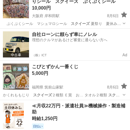
りシール スクイーズ ぷくぷくシール
10,000円
大阪府 岸和田駅
8月6日
ぷくぷくシール マシュマロシール
スクイーズ
夏祭り 夏休みの
景品 ランダムサン…
大阪
岸和田市
岸和田駅
その他
スクイーズ
自社ローンに頼らず車にノレル
理想のクルマがあるけど審査に通らない方へ
Ad
（株）ICT
こびとずかん一番くじ
5,000円
福岡県 筑前山家駅
8月6日
かくれももじり
スクイーズ
２種類 Ｅ賞 お… タオル２種類
スクイ
ーズ
、タオルは新品未…
福岡
朝倉郡
筑前山家駅
おもちゃ
≪月収22万円・派遣社員≫機械操作・製造補
助
時給1,250円
日払い