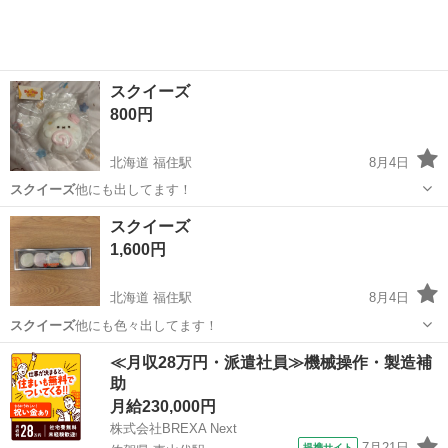
スクイーズ
800円
北海道 福住駅
8月4日
スクイーズ
他にも出してます！
北海道
札幌市
福住駅
その他
スクイーズ
スクイーズ
1,600円
北海道 福住駅
8月4日
スクイーズ
他にも色々出してます！
北海道
札幌市
福住駅
その他
スクイーズ
≪月収28万円・派遣社員≫機械操作・製造補
助
月給230,000円
株式会社BREXA Next
7月21日
提携サイト