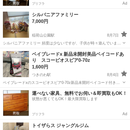
Ad
プリフラ
シルバニアファミリー
7,000円
稲荷山公園駅
8月7日
シルバニアファミリー 頻度は少ないですが、子供が時々遊んでいまし
た。 年齢的に更に遊びの頻度が減ったので、出品します。詳しい事は
埼玉
比企郡
稲荷山公園駅
おもちゃ
ベイブレードx 新品未開封美品ベイコードあ
分かりませんが、写真に写っているものが全てです。明らかな傷はあ
り スコーピオスピア0-70z
りませんが、見落としがあるかもで...
1,600円
つきのわ駅
8月4日
ベイブレードxのスコーピオスピア0-70z新品未開封ベイコード付きに
なります こちら取引で受け渡しの際には転売対策として開封し組み立
埼玉
比企郡
つきのわ駅
おもちゃ
運べない家具、無料でお伺い＆即買取もOK！
てまで行っていただきますことを承知の上コメント等質問などもよろ
状態が悪くてもOK！最大限買取します
しくお願いいたします 取引...
Ad
プリフラ
トイザらス ジャングルジム