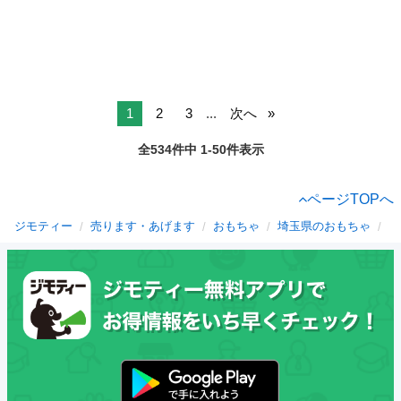
1
2
3
...
次へ
全534件中 1-50件表示
ページTOPへ
ジモティー
売ります・あげます
おもちゃ
埼玉県のおもちゃ
比