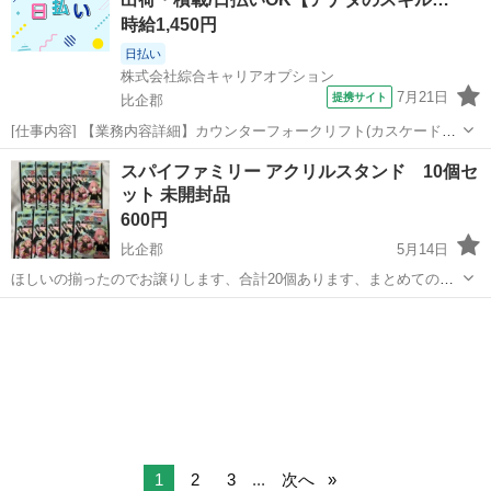
時給1,450円
日払い
株式会社綜合キャリアオプション
7月21日
提携サイト
比企郡
[仕事内容] 【業務内容詳細】カウンターフォークリフト(カスケード仕
様)を使用した飲料水入出荷積載作業、 その他付随業務を行っていただ
埼玉
比企郡
工場
スパイファミリー アクリルスタンド 10個セ
きます。 【取扱製品情報】飲料品 。＋お仕事探しはコンシェルスタッ
ット 未開封品
フにおまかせ＋。 あ...
600円
比企郡
5月14日
ほしいの揃ったのでお譲りします、合計20個あります、まとめての方
お値引きします。
埼玉
比企郡
フィギュア
スパイ
1
2
3
...
次へ