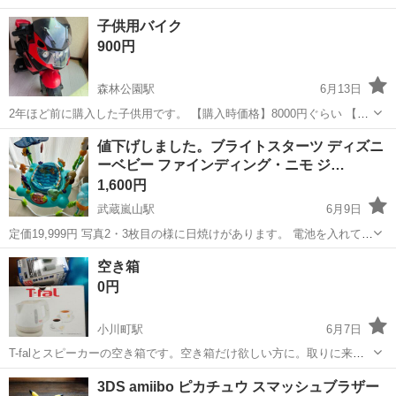
ク容器に入った手のひらサイズの金属品を取り出し、 ビニール袋へ袋
埼玉
比企郡
仕分け
子供用バイク
詰めを行います。 その後、 紙製の容器へ梱包し封をします。 箱に詰
900円
められた製品を段ボールへ格...
森林公園駅
6月13日
2年ほど前に購入した子供用です。 【購入時価格】8000円ぐらい 【サ
イズ】縦：30cm、横：10cm、 （大体です） 【傷などの状態】子供
埼玉
比企郡
森林公園駅
その他
値下げしました。ブライトスターツ ディズニ
が遊んでいたので古傷は ありますが比較的綺麗です 【アピールポイン
ーベビー ファインディング・ニモ ジ…
ト】状態はいいので...
1,600円
武蔵嵐山駅
6月9日
定価19,999円 写真2・3枚目の様に日焼けがあります。 電池を入れて動
く物(2個)以外は丸洗い出来ます。 こちらでお譲り頂きご機嫌でジャン
埼玉
比企郡
武蔵嵐山駅
おもちゃ
ベビーザらス
空き箱
プしまくっていましたが、伝い歩きが始まり自分で好きな所に行けな
0円
いのが嫌なのか遊...
小川町駅
6月7日
T-falとスピーカーの空き箱です。空き箱だけ欲しい方に。取りに来て
くれる方。
埼玉
比企郡
小川町駅
ミニカー
3DS amiibo ピカチュウ スマッシュブラザー