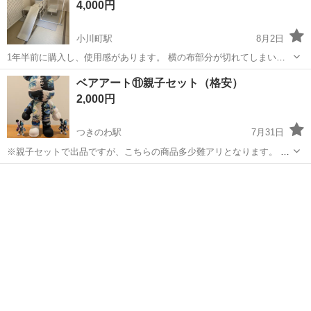
4,000円
小川町駅
8月2日
1年半前に購入し、使用感があります。 横の布部分が切れてしまい汚
れがあります。 滑り台は、クレヨンで薄く書いたあとがあります。 使
埼玉
比企郡
小川町駅
おもちゃ
ジャングルジム
ベアアート⑪親子セット（格安）
用上は全く問題ありません。 受け渡しは、自宅まで取りに来ていただ
2,000円
けると助かります。 指定場所か...
つきのわ駅
7月31日
※親子セットで出品ですが、こちらの商品多少難アリとなります。 ご
理解いただける方のみご購入ください。 数ある出品の中からお目にと
埼玉
比企郡
つきのわ駅
フィギュア
めていただきありがとうございます！ Tiktokショップで購入しました
がコレクション整理のた...