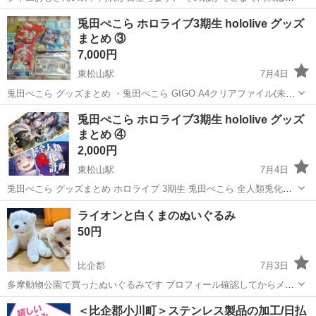
りません。 赤ちゃん向けのおもちゃもセットです。
埼玉
比企郡
小川町駅
おもちゃ
アンパンマン
兎田ぺこら ホロライブ3期生 hololive グッズ
まとめ ③
7,000円
東松山駅
7月4日
兎田ぺこら グッズまとめ ・兎田ぺこら GIGO A4クリアファイル(未使
用、外袋あり) ・兎田ぺこら(七福神風衣装) 大黒天兎田ぺこら ホロラ
埼玉
比企郡
東松山駅
おもちゃ
ホロライブ
兎田ぺこら ホロライブ3期生 hololive グッズ
イブ×郵便局 A4クリアファイル(未開封) ・兎田ぺこら GIGO しおり(...
まとめ ④
2,000円
東松山駅
7月4日
兎田ぺこら グッズまとめ ホロライブ 3期生 兎田ぺこら 全人類兎化計
画 大判マウスパッド 柄は画像1〜2(下)の物になります。 サイズ：約
埼玉
比企郡
東松山駅
おもちゃ
ホロライブ
ライオンと白くまのぬいぐるみ
60cm×35cm 状態：外袋開封済み・未使用・説明書あり ※確認の為に
50円
一度広げま...
比企郡
7月3日
多摩動物公園で買ったぬいぐるみです プロフィール確認してからメッ
セージお願いします
埼玉
比企郡
おもちゃ
くまのぬいぐるみ
＜比企郡小川町＞ステンレス製品の加工/日払