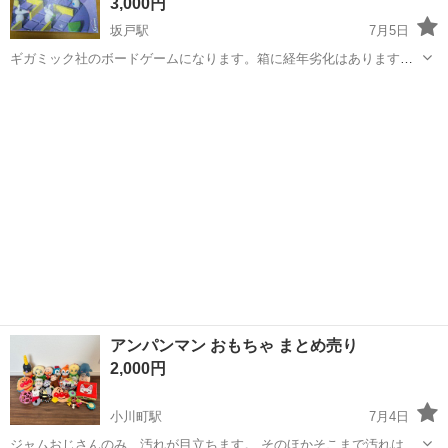
3,000円
坂戸駅
7月5日
ギガミック社のボードゲームになります。箱に経年劣化はありますが
中身は揃っています。 木製のネズミのコマ（4体） フェンス（16
埼玉
比企郡
坂戸駅
パズル
枚）、チーズ（4個） 袋、説明書 詳しくないので画像にて判断してく
ださい。
アンパンマン おもちゃ まとめ売り
2,000円
小川町駅
7月4日
ジャムおじさんのみ、汚れが目立ちます。 そのほかそこまで汚れはあ