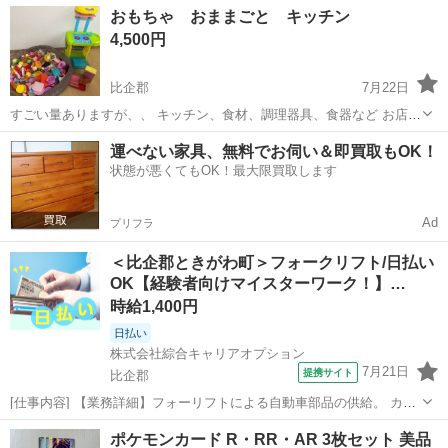
埼玉
比企郡
おもちゃ
サンリオ
おもちゃ おままごと キッチン
します( ⁎ᵕᴗᵕ⁎ )
4,500円
比企郡
7月22日
すごい量ありますが、、 キッチン、食材、調理器具、食器など お店屋
さんやお家ごっこ、お料理ごっこなどでお楽しみいただけます♡ 小さ
埼玉
比企郡
おもちゃ
画像
運べない家具、無料でお伺い＆即買取もOK！
いパン屋さんや冷蔵庫も！ あまりごっこ遊びしない子だったので全然
状態が悪くてもOK！最大限買取します
まだ使えます◎ 画像3と画像...
Ad
プリフラ
＜比企郡ときがわ町＞フォークリフト/日払い
OK【経験者向けマイスターワーク！】…
時給1,400円
日払い
株式会社綜合キャリアオプション
7月21日
提携サイト
比企郡
[仕事内容] 【業務詳細】フォーリフトによる自動車部品の供給。 カウ
ンターフォークにのりっぱなしの業務です。 【取扱製品】自動車部
埼玉
比企郡
工場
ポケモンカード R・RR・AR 3枚セット 美品
品、 プレス製品 。＋お仕事探しはコンシェルスタッフにおまかせ＋。