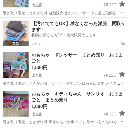
比企郡
7月22日
引き取り限定：ときがわ町 自動販売機とジューサー 中古品ご理解ある
方よろしくお願いします( ⁎ᵕᴗᵕ⁎ ) ジューサーは上のボタンを押すと中
埼玉
比企郡
おもちゃ
自動販売機
【汚れててもOK】着なくなった洋服、買取り
に入れたフルーツがクルクル回ります 自動販売機は上の蓋が本当はく
ます！
っついていたの...
状態が悪くてもOK！最大限買取します
Ad
プリフラ
おもちゃ ドレッサー まとめ売り おまま
ごと
1,500円
比企郡
7月22日
引き取り限定：ときがわ町 ドレッサーのピアノは音が出ます メイク系
の小物たくさんあります 中古品ご理解ある方よろしくお願いします(
埼玉
比企郡
おもちゃ
よろしくお願いします
おもちゃ キティちゃん サンリオ おまま
⁎ᵕᴗᵕ⁎ )
ごと まとめ売り
1,000円
比企郡
7月22日
引き取り限定：ときがわ町 画像のものが全てです 細かいものなので紛
失しているものもあると思います 中古品ご理解ある方よろしくお願い