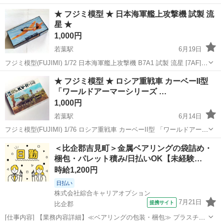
★ フジミ模型 ★ 日本海軍艦上攻撃機 試製 流
星 ★
1,000円
若葉駅
6月19日
フジミ模型(FUJIMI) 1/72 日本海軍艦上攻撃機 B7A1 試製 流星 [7AF]
パーツは全部そろっていると思います、古い商品ですので箱は傷みが
埼玉
比企郡
若葉駅
模型、プラモデル
★ フジミ模型 ★ ロシア重戦車 カーベーII型
有ります、 発売後かなり経過しておりますので、申し訳...
「ワールドアーマーシリーズ …
1,000円
若葉駅
6月14日
フジミ模型(FUJIMI) 1/76 ロシア重戦車 カーベーII型 「ワールドアーマ
ーシリーズ No.37」 パーツは全部そろっていると思います、古い商品
埼玉
比企郡
若葉駅
模型、プラモデル
＜比企郡吉見町＞金属ベアリングの袋詰め・
ですので箱は傷みが有ります、 発売後かなり経過して...
梱包・パレット積み/日払いOK【未経験…
時給1,200円
日払い
株式会社綜合キャリアオプション
7月21日
提携サイト
比企郡
[仕事内容] 【業務内容詳細】≪ベアリングの包装・梱包≫ プラスチッ