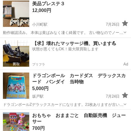
埼玉
比企郡
森林公園駅
ミニカー
美品プレステ３
12,000円
小川町駅
7月26日
動作確認済み。 本体は黄ばみなく凄く綺麗です。 古い物なのでノーク
レームで宜しくお願い致します。 ソフト無しは11,000円。
埼玉
比企郡
小川町駅
テレビゲーム
プレステ3
【求】壊れたマッサージ機、買います💪
状態が悪くてもOK！最大限買取します
Ad
プリフラ
ドラゴンボール カードダス デラックスカ
ード バンダイ 当時物
5,000円
坂戸駅
7月24日
ドラゴンボールZデラックスカードになります。21枚ありますが古い物
で詳しい事は忘れました。 封筒は破れているので状態が良くありませ
埼玉
比企郡
坂戸駅
カードゲーム
おもちゃ おままごと 自動販売機 ジュー
ん。 古い物になりますのでご理解ある方のみお願いします。 他にも出
サー
品しておりますので取り下げす...
700円