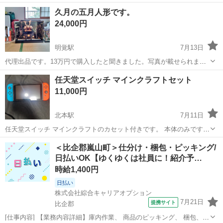
ツ程あります♡ お店屋さんごっこや着せ替えごっこ お家ごっこなんで
埼玉
比企郡
パズル
アンパンマン
久月の五月人形です。
もできます😊 頭も手先も使うので知育にも◎ レゴの組み立てお手本は
24,000円
ラミネートしたので ...
明覚駅
7月13日
代理出品です。13万円で購入したと聞きました。写真が載せられませ
んでしたが、左の羽織りの襟が少し汚れています。兜の頭頂部に付け
埼玉
比企郡
明覚駅
五月人形
任天堂スイッチ マインクラフトセット
る龍が一部塗装が剥がれています。
11,000円
北本駅
7月11日
任天堂スイッチ マインクラフトのカセット付きです。 本体のみです。
画面にはフィルムが貼ってあります。
埼玉
比企郡
北本駅
ポータブルゲーム
＜比企郡嵐山町＞仕分け・梱包・ピッキング/
日払いOK【ゆくゆくは社員に！紹介予…
時給1,400円
日払い
株式会社綜合キャリアオプション
7月21日
提携サイト
比企郡
[仕事内容] 【業務内容詳細】庫内作業、 商品のピッキング、 梱包、