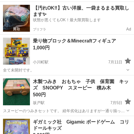
送り状などの帳票類作成・セット、 その他付随業務【取扱製品情報】
埼玉
比企郡
仕分け
【汚れOK‼️】古い洋服、一袋まるまる買取し
健康食品 。＋お仕事探しはコンシェルスタッフにおまかせ＋。 あなた
ます✨
のお仕事探しをしっか...
状態が悪くてもOK！最大限買取します
Ad
プリフラ
乗り物ブロック＆Minecraftフィギュア
1,000円
小川町駅
7月11日
全て未開封です。
埼玉
比企郡
小川町駅
おもちゃ
木製つみき おもちゃ 子供 保育園 キッ
ズ SNOOPY スヌーピー 積み木
500円
坂戸駅
7月5日
スヌーピーのつみきセットです。 経年劣化はありますが一通り揃って
います。画像にて判断してください。
埼玉
比企郡
坂戸駅
おもちゃ
ギガミック社 Gigamic ボードゲーム コリ
ドールキッズ