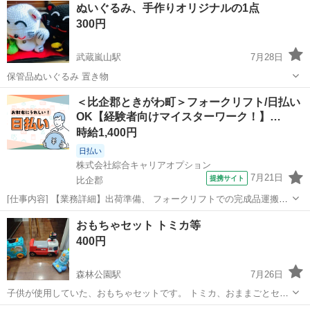
ぬいぐるみ、手作りオリジナルの1点
300円
武蔵嵐山駅
7月28日
保管品ぬいぐるみ 置き物
埼玉
比企郡
武蔵嵐山駅
おもちゃ
自分
＜比企郡ときがわ町＞フォークリフト/日払い
OK【経験者向けマイスターワーク！】…
時給1,400円
日払い
株式会社綜合キャリアオプション
7月21日
提携サイト
比企郡
[仕事内容] 【業務詳細】出荷準備、 フォークリフトでの完成品運搬業
務。 フォークリフトと降りての作業は5:5【取扱製品】自動車部品、
埼玉
比企郡
工場
おもちゃセット トミカ等
プレス製品 。＋お仕事探しはコンシェルスタッフにおまかせ＋。 あな
400円
たのお仕事探しをし...
森林公園駅
7月26日
子供が使用していた、おもちゃセットです。 トミカ、おままごとセッ
ト、子供掃除機