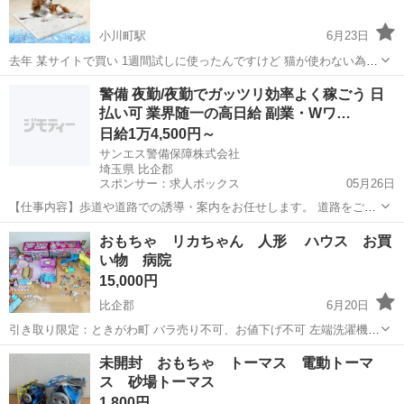
小川町駅
6月23日
去年 某サイトで買い 1週間試しに使ったんですけど 猫が使わない為出
品します！ 箱はないです！ 表面に1箇所だけ傷あります！ 気になるこ
埼玉
比企郡
小川町駅
フィギュア
大理石
警備 夜勤/夜勤でガッツリ効率よく稼ごう 日
とがあれば質問お願いします！
払い可 業界随一の高日給 副業・Wワ…
日給1万4,500円～
サンエス警備保障株式会社
埼玉県 比企郡
スポンサー：求人ボックス
05月26日
【仕事内容】歩道や道路での誘導・案内をお任せします。 道路をご利
用される車両や歩行者の方が安全に安心して通行するために適切に誘
アルバイト・パート
おもちゃ リカちゃん 人形 ハウス お買
導してください。 勤務地へは直行直帰OKです! <未経験でも安心!!> 丁
い物 病院
寧な研修20hで基本的な知識を...
15,000円
比企郡
6月20日
引き取り限定：ときがわ町 バラ売り不可、お値下げ不可 左端洗濯機、
お洋服1着は新品未開封のものです！ これだけで5000円以上します そ
埼玉
比企郡
おもちゃ
リカちゃん
未開封 おもちゃ トーマス 電動トーマ
の他 リカちゃんお買い物パーク リカちゃんハウス リカちゃんク
ス 砂場トーマス
リニック リカ...
1,800円