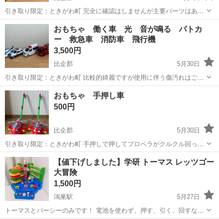
引き取り限定：ときがわ町 完全に確認はしませんが主要パーツはあり
完成しました◎ 何パーツか足りないと思われます。 ソフィアの可愛い
埼玉
比企郡
おもちゃ
子ども
おもちゃ 働く車 光 音が鳴る パトカ
ブロックです！ 幼児から使える大きめのものになります。 作っておま
ー 救急車 消防車 飛行機
まごとを短期間やりハマり...
3,500円
比企郡
5月30日
引き取り限定：ときがわ町 比較的綺麗ですが使用に伴う傷汚れはご了
承ください。 大きいので小さい子でも遊べます◎ どれもリアルな音が
埼玉
比企郡
ミニカー
救急車
おもちゃ 手押し車
なり、リアルなライトが光ります！ 一年ほど遊んだり遊ばなかったり
500円
で自宅で使用しておりました...
比企郡
5月30日
引き取り限定：ときがわ町 手押しで押してプロペラがクルクル回った
り目が瞬きしたり、チリンチリンと音が鳴ったり面白くてよく歩いて
埼玉
比企郡
おもちゃ
手押し車
【値下げしました】学研 トーマス レッツゴー
いました 数回の使用です 室内で使っています 中古品ご理解ある方よ
大冒険
ろしくお願いします( ⁎ᵕ...
1,500円
鴻巣駅
5月27日
トーマスとパーシーのみです！ 電池を使わず、押す、引く、回すなど