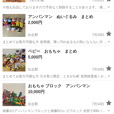
つきのわ駅
7月20日
※他も出品しておりますので予告なく削除することがあります。 保管
場所がないため激安出品中です！ この機会に是非！ 数ある出品の中か
埼玉
比企郡
つきのわ駅
ひな人形
アート
アンパンマン ぬいぐるみ まとめ
らお目にとめていただきありがとうございます！ Tiktokショップで購
2,000円
入しましたがコレク...
比企郡
7月14日
まとめてお取引可能な方 使用感、薄い汚れあるもの気にならない方 引
き取り限定：ときがわ町 子どもが使用していたので中古品ご理解ある
埼玉
比企郡
おもちゃ
アンパンマン
ベビー おもちゃ まとめ
方よろしくお願いします
5,000円
比企郡
7月14日
まとめてお取引可能な方 引き取り限定：ときがわ町 使用頻度低くかっ
たり使わなかったり、まだお使いいただけるものをまとめました。 小
埼玉
比企郡
おもちゃ
ベビー
おもちゃ ブロック アンパンマン
さな傷はありますが、気にならない方よろしくお願いします。 うちの
10,000円
子はお気に入りしか口に入れな...
比企郡
7月14日
画像1のアンパンマンブロックと画像5のレゴブロック 全部で400パー