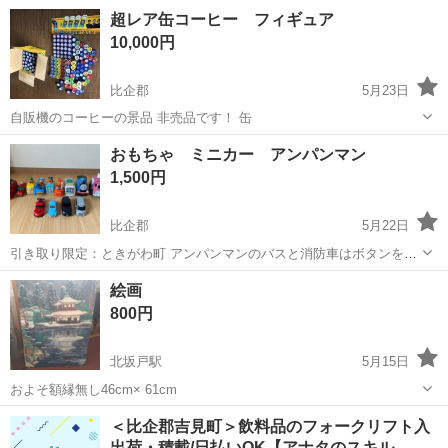
のハンドル操作でトーマス達を動かすので、手先が器用になったり、
埼玉
比企郡
鴻巣駅
おもちゃ
トーマス
超レア缶コーヒー フィギュア
集中力や考える力を遊びながら養えます。 まだまだ遊べるのですが、
10,000円
ハロルドのプロペラが折れて無くな...
比企郡
5月23日
自販機のコーヒーの景品 非売品です！ 缶
埼玉
比企郡
フィギュア
自販機
おもちゃ ミニカー アンパンマン
1,500円
比企郡
5月22日
引き取り限定：ときがわ町 アンパンマンのバスと消防車はボタンを押
すと音や音楽が鳴ります トーマスは電池を入れると動くものですが電
埼玉
比企郡
おもちゃ
アンパンマン
絵画
池がなくなり動作確認できていません 多少の汚れや使用感あります 中
800円
古品ご理解ある方よろしくお...
北坂戸駅
5月15日
およそ額縁無し46cm× 61cm
埼玉
比企郡
北坂戸駅
パズル
額縁
＜比企郡吉見町＞飲料品のフォークリフト入
出荷・積載/日払いOK【アナタのスキル…