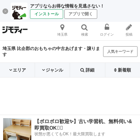
アプリならお得な情報を見逃さない！
インストール
アプリで開く
埼玉県
検索
ログイン
投稿
埼玉県 比企郡のおもちゃの中古あげます・譲りま
人気キーワード
す
エリア
ジャンル
詳細
新着順
【ボロボロ歓迎✨】古い学習机、無料伺い&
即買取OK🙆‍♀️
状態が悪くてもOK！最大限買取します