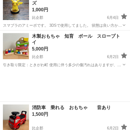
ズ
1,000円
比企郡
6月4日
スマブラのアミーボです。 3DSで使用してました。 状態は良い方かと
思いますが中古品にご理解のある方とのお取引を希望します。 データ
埼玉
比企郡
ポータブルゲーム
3DS
木製おもちゃ 知育 ボール スロープト
はクリアしてお渡しします。 宜しくお願いします。
イ
5,000円
比企郡
6月2日
引き取り限定：ときがわ町 使用に伴う多少の傷汚れはありますが、木
製おもちゃなので安全に長く使えます◎ 使用頻度少なめです。 子ども
埼玉
比企郡
おもちゃ
木製
が使用したものですので中古品ご理解ある方よろしくお願いします(
⁎ᵕᴗᵕ⁎ ) 他に...
消防車 乗れる おもちゃ 音あり
1,500円
比企郡
6月2日