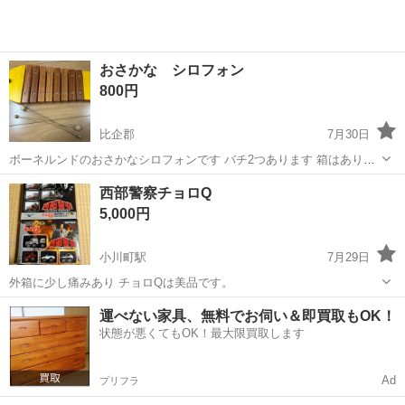
おさかな シロフォン
800円
比企郡
7月30日
ボーネルンドのおさかなシロフォンです バチ2つあります 箱はありま
せん 特に目立つ汚れや傷ありません 落書きもなしです 定価12.100円
埼玉
比企郡
おもちゃ
西部警察チョロQ
フリマサイトでも2000円以上してます プロフィール確認してからメッ
5,000円
セージお...
小川町駅
7月29日
外箱に少し痛みあり チョロQは美品です。
埼玉
比企郡
小川町駅
おもちゃ
運べない家具、無料でお伺い＆即買取もOK！
状態が悪くてもOK！最大限買取します
Ad
プリフラ