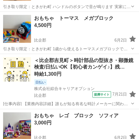
引き取り限定：ときがわ町 ハンドルのボタンで音が鳴ります 実家に置
いてあったので使用回数数回の美品です 子どもが使用したものなので
埼玉
比企郡
おもちゃ
消防車
おもちゃ トーマス メガブロック
中古品ご理解ある方よろしくお願いします( ⁎ᵕᴗᵕ⁎ ) 他にも多数出品中
4,500円
ですの...
比企郡
6月2日
引き取り限定：ときがわ町 1歳から使えるトーマスメガブロックで
す！ 使用回数数回です。 トーマスのケースはタイヤが動くので押して
埼玉
比企郡
おもちゃ
トーマス
＜比企郡吉見町＞時計部品の型抜き・顕微鏡
遊ぶこともできます◎ 可愛くて飾ってあったので小さな傷汚れありま
検査/日払いOK【初心者カンゲイ♪】残…
す。 シールは貼らなかったので...
時給1,300円
日払い
株式会社綜合キャリアオプション
7月21日
提携サイト
比企郡
[仕事内容] 【業務内容詳細】誰もが知る有名な時計メーカーに関わる
お仕事です！ 時計部品の製造、 基板の型抜き業務、 顕微鏡検査をお
埼玉
比企郡
工場
おもちゃ レゴ ブロック ソフィア
任せします。 【取り扱い製品情報】時計部品 。＋お仕事探しはコンシ
3,000円
ェルスタッフにおまかせ＋...
比企郡
6月2日