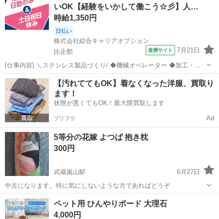
いOK【経験をいかして働こう☆彡】人…
時給1,350円
日払い
株式会社綜合キャリアオプション
7月21日
提携サイト
比企郡
[仕事内容] ＼ステンレス製品づくり/ ◆機械オペレーター ◆加工・組
立 ◆梱包 ◆機械溶接・手作業溶接 。＋お仕事探しはコンシェルスタ
埼玉
比企郡
工場
【汚れててもOK】着なくなった洋服、買取り
ッフにおまかせ＋。 あなたのお仕事探しをしっかりサポート！ たとえ
ます！
ば… 「もう少しコ...
状態が悪くてもOK！最大限買取します
Ad
プリフラ
5等分の花嫁 よつば 抱き枕
300円
武蔵嵐山駅
6月27日
中古になります。特に気にしないような方であればどうぞ
埼玉
比企郡
武蔵嵐山駅
おもちゃ
抱き枕
ペット用 ひんやりボード 大理石
4,000円