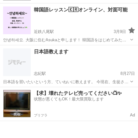
韓国語レッスン🇰🇷オンライン、対面可能
近鉄八尾駅
3月9日
안녕하세요. 大阪に住むAsukaと申します！ 韓国語をはじめてみたい
方、少しでも勉強してみたい方 一緒に韓国語を楽しく学びましょう☘️
大阪
八尾市
近鉄八尾駅
韓国語
オンライン
日本語教えます
講師としてはまだまだ未熟なため リーズナブル価格でお教えいたしま
す☺️ 🟣韓国語...
志紀駅
8月27日
日本語を習いたいという方、ていねいに教えます。 今現在、生徒さん
が お一人います。 ５人くらいまで募集したいと思います。 ☆キャン
大阪
八尾市
志紀駅
日本語
【求】壊れたテレビ売ってください📺✨
ペーン☆ 初回→０円 ２回目以降→1000円
状態が悪くてもOK！最大限買取します
Ad
プリフラ