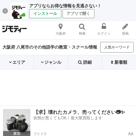
アプリならお得な情報を見逃さない！
インストール
アプリで開く
大阪府
検索
ログイン
投稿
大阪府 八尾市のその他語学の教室・スクール情報
人気キーワード
エリア
ジャンル
詳細
新着順
【求】壊れたカメラ、売ってください📷✨
状態が悪くてもOK！最大限買取します
Ad
プリフラ