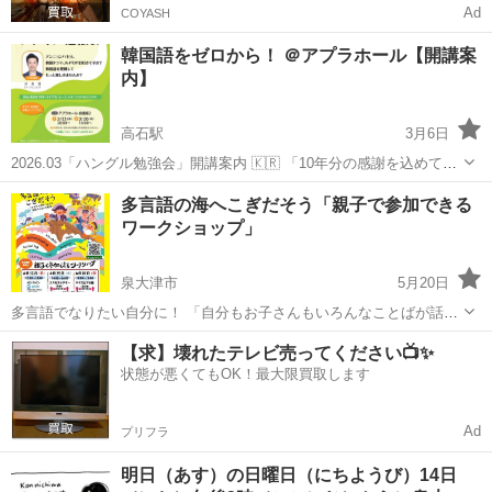
Ad
COYASH
韓国語をゼロから！ ＠アプラホール【開講案
内】
高石駅
3月6日
2026.03「ハングル勉強会」開講案内 🇰🇷 「10年分の感謝を込めて、
高石・泉大津で、 新しい出会いが始まります」 堺・狭山で長年愛され
大阪
泉大津市
高石駅
その他語学
ハングル
多言語の海へこぎだそう「親子で参加できる
てきた 「ハングル勉強会」が、 ついに新しい地域で皆様に お会...
ワークショップ」
泉大津市
5月20日
多言語でなりたい自分に！ 「自分もお子さんもいろんなことばが話せ
るようになりたい！」 「国際交流やってみたい！世界中にお友達をつ
大阪
泉大津市
その他語学
多言語
【求】壊れたテレビ売ってください📺✨
くりたい！」 「海外で活躍したい！」 そんなことを少しでも思ってる
状態が悪くてもOK！最大限買取します
方、ワークショップに参...
Ad
プリフラ
明日（あす）の日曜日（にちようび）14日