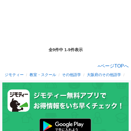
全9件中 1-9件表示
ページTOPへ
ジモティー
教室・スクール
その他語学
大阪府のその他語学
泉