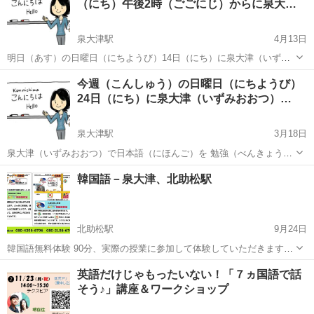
（にち）午後2時（ごごにじ）からに泉大…
泉大津駅
4月13日
明日（あす）の日曜日（にちようび）14日（にち）に泉大津（いずみ
おおつ）で日本語教室(にほんごきょうしつ)をしてます。 泉大津（い
大阪
泉大津市
泉大津駅
日本語
外国人
今週（こんしゅう）の日曜日（にちようび）
ずみおおつ）で日本語（にほんご）を 勉強（べんきょう）したい 外国
24日（にち）に泉大津（いずみおおつ）…
人市民（がいこくじんしみん...
泉大津駅
3月18日
泉大津（いずみおおつ）で日本語（にほんご）を 勉強（べんきょう）
したい 外国人市民（がいこくじんしみん）ための 教室（きょうしつ）
大阪
泉大津市
泉大津駅
日本語
外国人
韓国語－泉大津、北助松駅
です。 ボランティア（ぼらんてぃあ）が やさしく 教（おし）えてく
れます。 外国人（がいこく...
北助松駅
9月24日
韓国語無料体験 90分、実際の授業に参加して体験していただきます。
入門クラス：ハングㇽの読み書き、発音 韓国人講師によ
大阪
泉大津市
北助松駅
韓国語
クラス
英語だけじゃもったいない！「７ヵ国語で話
り、正確な発音で読み書きできるようになります。 日本
そう♪」講座＆ワークショップ
人の苦手な発...