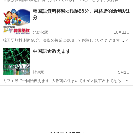
に話せるようになる）を、赤ちゃんからシニアの方まで一緒になって
大阪
泉大津市
その他語学
講座
韓国語無料体験-北助松5分、泉佐野羽倉崎駅1
活動しています。 そんなことばが育つ環境についてお話させてもらう
分
「講座」と、一緒に体験してもらう「...
北助松駅
10月11日
韓国語無料体験 90分、実際の授業に参加して体験していただきます。
入門クラス：ハングㇽの読み書き、発音 韓国人講師によ
大阪
泉大津市
北助松駅
韓国語
クラス
中国語★教えます
り、正確な発音で読み書きできるようになります。 日本
人の苦手な発音、バッ...
難波駅
5月1日
カフェ等で中国語教えます! 大阪南の住まいですが大阪市内までなら可
能です *１時間1500円 *交通費、カフェ代はお願いします。 大手EC○
大阪
泉大津市
難波駅
中国語
にて3年従事してました。 現職の関係で余暇で教えいきたいなぁと思
ってお...