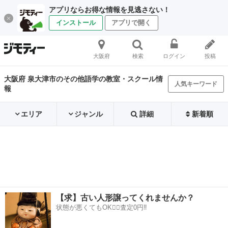
アプリならお得な情報を見逃さない！
インストール
アプリで開く
大阪府
検索
ログイン
投稿
大阪府 泉大津市のその他語学の教室・スクール情
人気キーワード
報
エリア
ジャンル
詳細
新着順
【求】古い人形譲ってくれませんか？
状態が悪くてもOK🙆‍♀️査定0円‼️