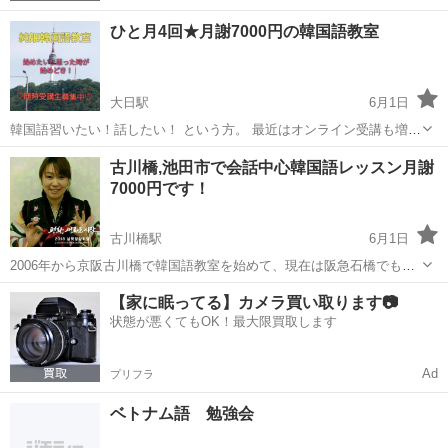
ひと月4回★月謝7000円の韓国語教室
大日駅
6月1日
韓国語習いたい！話したい！ という方。 最近はオンライン受講も増え
ましたが、スマホ、パソコン、インターネットが苦手な方もまだまだ
大阪
門真市
大日駅
韓国語
月謝
古川橋,池田市で会話中心韓国語レッスン月謝
多いと思います。 安心のオフライン対面授業受けませんか？ 授業は会
7000円です！
話中心で行っており、韓...
古川橋駅
6月1日
2006年から京阪古川橋で韓国語教室を始めて、現在は阪急石橋でも授
業しています🎵 ひと月4回、安心の月謝制､少人数制で最大でも4人の
大阪
門真市
古川橋駅
韓国語
月謝
【家に眠ってる】カメラ買い取ります📷
クラスレッスンでわいわい勉強してます。 思い立った時にいつでも始
状態が悪くてもOK！最大限買取します
められ、不安な方は授業の...
Ad
プリフラ
ベトナム語 勉強会