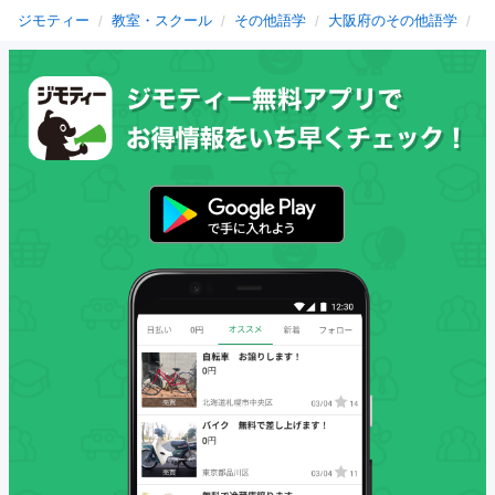
ジモティー
教室・スクール
その他語学
大阪府のその他語学
門