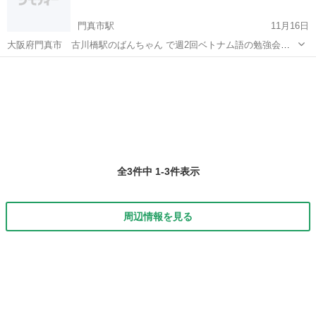
門真市駅
11月16日
大阪府門真市 古川橋駅のばんちゃん で週2回ベトナム語の勉強会を
開催します。 参加しませんか！ベトナム南部弁です。 文法、語彙を習
大阪
門真市
門真市駅
その他
う勉強ではなく ベトナム語で伝えたいことを しっかりネイティブにわ
かってもらえる ように話す練...
全3件中 1-3件表示
周辺情報を見る