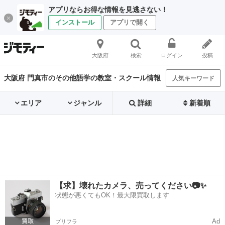
アプリならお得な情報を見逃さない！
インストール
アプリで開く
大阪府
検索
ログイン
投稿
大阪府 門真市のその他語学の教室・スクール情報
人気キーワード
エリア
ジャンル
詳細
新着順
【求】壊れたカメラ、売ってください📷✨
状態が悪くてもOK！最大限買取します
Ad
プリフラ