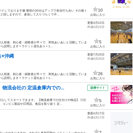
10
ドしております😁 最初の30分はアップで各自打ち合い その後ト
ど回しますので、参加して入りづらくて中...
お気に入り
更新4月22日
作成4月22日
5
 30人前後、初心者・経験者が半々で、和気あいあいと活動していま
説明します • ラケット貸出あり • 1...
お気に入り
更新7月20日
⭐️沖縄
作成4月20日
26
 30人前後、初心者・経験者が半々で、和気あいあいと活動していま
説明します • ラケット貸出あり • 1...
お気に入り
物流会社の 定温倉庫内での...
提携サイト
で安心してスタートできます。 【物流倉庫での仕分けや検品】 ◎仕
5
コンビニ製品や日用品、食品を取り扱う 定...
お気に入り
更新4月17日
作成4月17日
2
ブランクがありますが、それでも参加可能の バドミントンサークル