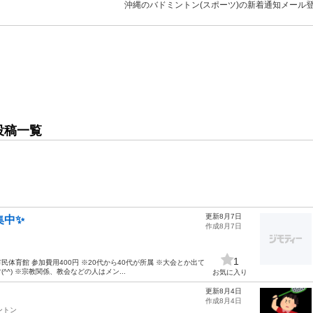
沖縄のバドミントン(スポーツ)の新着通知メール
投稿一覧
更新8月7日
集中✨
作成8月7日
1
民体育館 参加費用400円 ※20代から40代が所属 ※大会とか出て
^) ※宗教関係、教会などの人はメン...
お気に入り
更新8月4日
作成8月4日
ントン