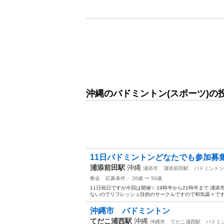
沖縄のバドミントン(スポーツ)の
11日バドミントンどなたでも参加募
浦添前田駅
沖縄
浦添市
浦添前田駅
バドミントン
教会
応募条件： 20歳 〜 50歳
11日祝日ですが今回は開催✨ 19時半から21時半まで 浦添市
ないのでリフレッシュ目的のサークルですので和気藹々です(^
沖縄市 バドミントン
てだこ浦西駅
沖縄
沖縄市
てだこ浦西駅
バドミ