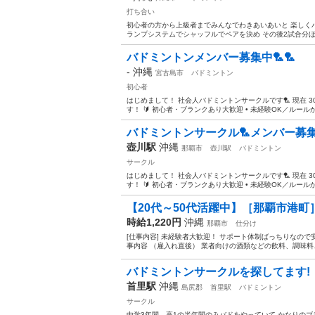
打ち合い
初心者の方から上級者までみんなでわきあいあいと 楽しくバ
ランプシステムでシャッフルでペアを決め その後2試合分ほ
バドミントンメンバー募集中🏸🏸
-
沖縄
宮古島市
バドミントン
初心者
はじめまして！ 社会人バドミントンサークルです🏸 現在
す！ 🔰 初心者・ブランクあり大歓迎 • 未経験OK／ルールから
バドミントンサークル🏸メンバー募集
壺川駅
沖縄
那覇市
壺川駅
バドミントン
サークル
はじめまして！ 社会人バドミントンサークルです🏸 現在
す！ 🔰 初心者・ブランクあり大歓迎 • 未経験OK／ルールから
【20代～50代活躍中】［那覇市港町］
時給1,220円
沖縄
那覇市
仕分け
[仕事内容] 未経験者大歓迎！ サポート体制ばっちりなの
事内容 （雇入れ直後） 業者向けの酒類などの飲料、調味料、
バドミントンサークルを探してます!
首里駅
沖縄
島尻郡
首里駅
バドミントン
サークル
中学3年間、高1の半年間のみバドをやっていて かなりの