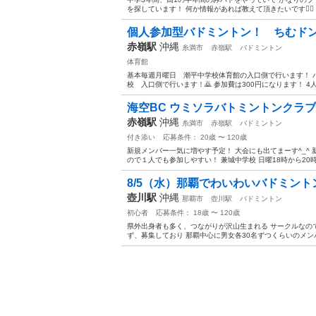
を探しています！ 何か情報があれば教えて頂きたいです🙇‍♀️ 宜
個人参加型バドミントン！ ちむドン
赤嶺駅
沖縄
糸満市
赤嶺駅
バドミントン
体育館
基本毎週月曜日 潮平中学校体育館の入口側で行います！ 
校 入口側で行います！🙇 参加費は300円になります！ 4
海空BC ウミソラバトミントンクラブ
赤嶺駅
沖縄
糸満市
赤嶺駅
バドミントン
付き添い
応募条件： 20歳 〜 120歳
新規メンバー一気に増やす予定！ 大会にも出てまーす^_^ 
ので１人でも参加しやすい！ 兼城中学校 日曜18時から20時
8/5（水）那覇でわいわいバドミン
壺川駅
沖縄
那覇市
壺川駅
バドミントン
初心者
応募条件： 18歳 〜 120歳
県外出身者も多く、つながりが沢山生まれる サークルなの
ず、募集しており 那覇中心に男女各30名ずつくらいのメンバ