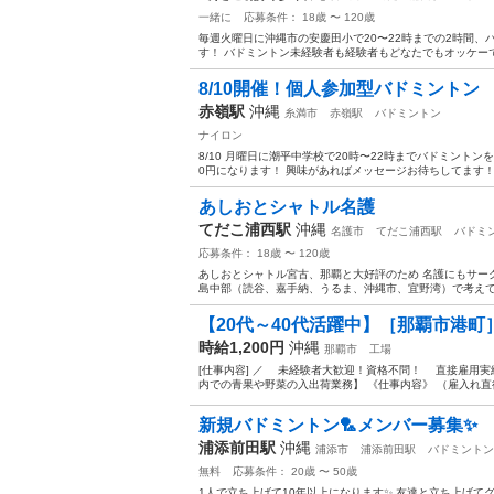
一緒に
応募条件： 18歳 〜 120歳
毎週火曜日に沖縄市の安慶田小で20〜22時までの2時間、
す！ バドミントン未経験者も経験者もどなたでもオッケーで
8/10開催！個人参加型バドミントン
赤嶺駅
沖縄
糸満市
赤嶺駅
バドミントン
ナイロン
8/10 月曜日に潮平中学校で20時〜22時までバドミントン
0円になります！ 興味があればメッセージお待ちしてます！ 
あしおとシャトル名護
てだこ浦西駅
沖縄
名護市
てだこ浦西駅
バドミ
応募条件： 18歳 〜 120歳
あしおとシャトル宮古、那覇と大好評のため 名護にもサー
島中部（読谷、嘉手納、うるま、沖縄市、宜野湾）で考えてい
【20代～40代活躍中】［那覇市港町
時給1,200円
沖縄
那覇市
工場
[仕事内容] ／ 未経験者大歓迎！資格不問！ 直接雇用実
内での青果や野菜の入出荷業務】 《仕事内容》 （雇入れ直後
新規バドミントン🏸メンバー募集✨
浦添前田駅
沖縄
浦添市
浦添前田駅
バドミントン
無料
応募条件： 20歳 〜 50歳
1人で立ち上げて10年以上になります✨ 友達と立ち上げ