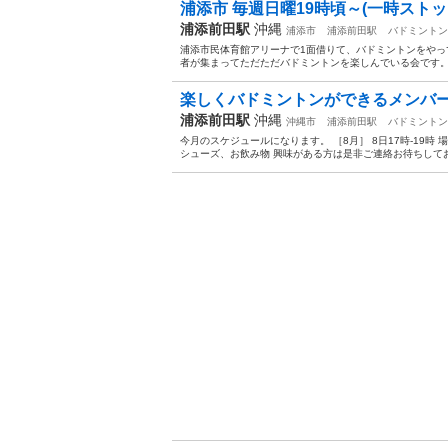
浦添市 毎週日曜19時頃～(一時ストッ
浦添前田駅
沖縄
浦添市
浦添前田駅
バドミントン
浦添市民体育館アリーナで1面借りて、バドミントンをやっ
者が集まってただただバドミントンを楽しんでいる会です。 現
楽しくバドミントンができるメンバ
浦添前田駅
沖縄
沖縄市
浦添前田駅
バドミントン
今月のスケジュールになります。 ［8月］ 8日17時-19時
シューズ、お飲み物 興味がある方は是非ご連絡お待ちしてお