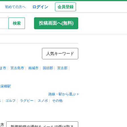
ログイン
会員登録
初めての方へ
投稿画面へ(無料)
検索
人気キーワード
ま市
宮古島市
南城市
国頭郡
宮古郡
美栄橋駅
路線・駅から選ぶ
ス
ゴルフ
ラグビー
スノボ
その他
た方
新着投稿の通知をメールで受け取る