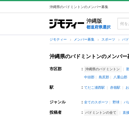
沖縄県のバドミントンのメンバー募集
沖縄版
都道府県選択
ジモティー
メンバー募集
スポーツ
バ
沖縄県のバドミントンのメンバー
市区郡
：
沖縄県のバドミントン
中頭郡
島尻郡
八重山郡
駅
：
てだこ浦西駅
赤嶺駅
お
ジャンル
：
全てのスポーツ
野球
バ
投稿者
：
バドミントンの全て
直