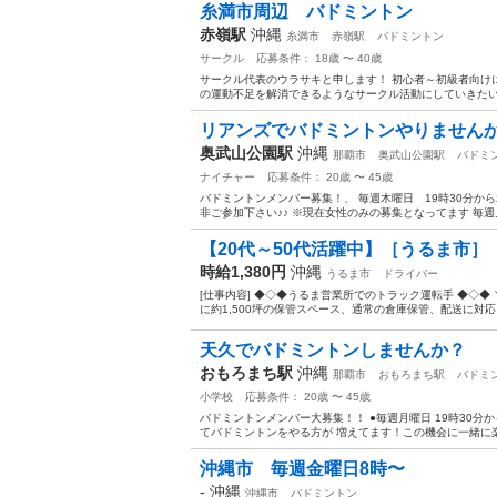
糸満市周辺 バドミントン
赤嶺駅
沖縄
糸満市
赤嶺駅
バドミントン
サークル
応募条件： 18歳 〜 40歳
サークル代表のウラサキと申します！ 初心者～初級者向け
の運動不足を解消できるようなサークル活動にしていきたいです
リアンズでバドミントンやりません
奥武山公園駅
沖縄
那覇市
奥武山公園駅
バドミ
ナイチャー
応募条件： 20歳 〜 45歳
バドミントンメンバー募集！、 毎週木曜日 19時30分から
非ご参加下さい♪♪ ※現在女性のみの募集となってます 毎週月
【20代～50代活躍中】［うるま市］
時給1,380円
沖縄
うるま市
ドライバー
[仕事内容] ◆◇◆うるま営業所でのトラック運転手 ◆◇◆
に約1,500坪の保管スペース、通常の倉庫保管、配送に対応し
天久でバドミントンしませんか？
おもろまち駅
沖縄
那覇市
おもろまち駅
バドミ
小学校
応募条件： 20歳 〜 45歳
バドミントンメンバー大募集！！ ●毎週月曜日 19時30分
てバドミントンをやる方が 増えてます！この機会に一緒に楽し
沖縄市 毎週金曜日8時〜
-
沖縄
沖縄市
バドミントン