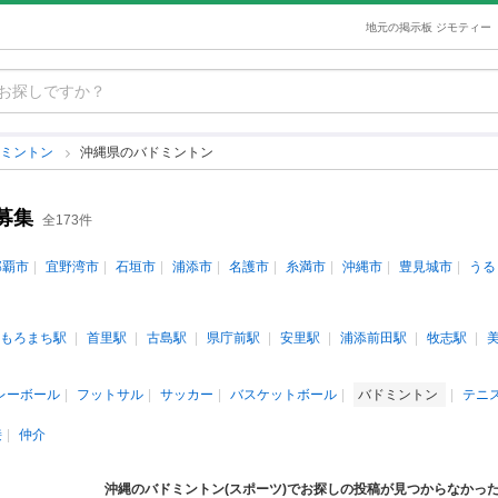
地元の掲示板 ジモティー
ドミントン
沖縄県のバドミントン
募集
全173件
那覇市
宜野湾市
石垣市
浦添市
名護市
糸満市
沖縄市
豊見城市
うる
もろまち駅
首里駅
古島駅
県庁前駅
安里駅
浦添前田駅
牧志駅
レーボール
フットサル
サッカー
バスケットボール
バドミントン
テニ
接
仲介
沖縄のバドミントン(スポーツ)でお探しの投稿が見つからなかっ