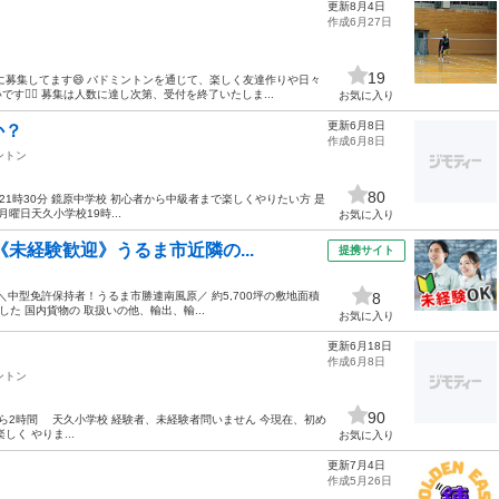
更新8月4日
作成6月27日
19
に募集してます😄 バドミントンを通じて、楽しく友達作りや日々
‍♂️ 募集は人数に達し次第、受付を終了いたしま...
お気に入り
更新6月8日
か？
作成6月8日
ントン
80
21時30分 鏡原中学校 初心者から中級者まで楽しくやりたい方 是
曜日天久小学校19時...
お気に入り
《未経験歓迎》うるま市近隣の...
提携サイト
 ＼中型免許保持者！うるま市勝連南風原／ 約5,700坪の敷地面積
8
た 国内貨物の 取扱いの他、輸出、輸...
お気に入り
更新6月18日
作成6月8日
ントン
90
から2時間 天久小学校 経験者、未経験者問いません 今現在、初め
く やりま...
お気に入り
更新7月4日
作成5月26日