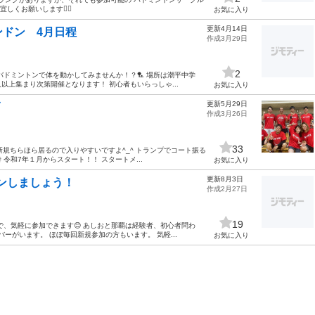
しくお願いします🙇‍♀️
お気に入り
更新4月14日
ドン 4月日程
作成3月29日
2
バドミントンで体を動かしてみませんか！？🏸 場所は潮平中学
人以上集まり次第開催となります！ 初心者もいらっしゃ...
お気に入り
更新5月29日
作成3月26日
33
新規ちらほら居るので入りやすいですよ^_^ トランプでコート振る
 令和7年１月からスタート！！ スタートメ...
お気に入り
更新8月3日
トンしましょう！
作成2月27日
19
で、気軽に参加できます😊 あしおと那覇は経験者、初心者問わ
ーがいます。 ほぼ毎回新規参加の方もいます。 気軽...
お気に入り