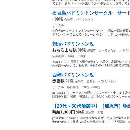
てます♩ 新規メンバー募集してます♪男女ともに在籍してます
石垣島バドミントンサークル サー
-
沖縄
石垣市
バドミントン
サークル
初心者からのバドミントンサークルです。 週に一回金曜日10
ドミントンを楽しんでいるサークルです。小さなお子様がい
朝活バドミントン🏸
おもろまち駅
沖縄
那覇市
おもろまち駅
バドミ
応募条件： 18歳 〜 50歳
初めまして！ 運動する機会が欲しいと思い、定期的にバド
の午前中があいているので、平日9:00～13:00の間で2時間
西崎バドミントン🏸
赤嶺駅
沖縄
糸満市
赤嶺駅
バドミントン
サークル
応募条件： 20歳 〜 40歳
はじめまして、サークル管理してるウラサキと申します😃
西崎中学校 ・時間 毎週木、土 20:00〜22:00 ・サークル
【20代～50代活躍中】［浦添市］物
時給1,300円
沖縄
浦添市
工場
[仕事内容] ＼操業100年の安定優良企業！頑張り次第で正社員登
士の仲が良く、風通しの良い社風が自慢で、 「人間関係での