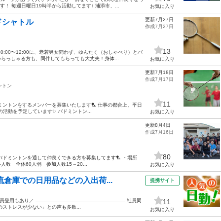
！ 毎週日曜日19時半から活動してます♪ 浦添市、...
お気に入り
更新7月27日
ドシャトル
作成7月27日
13
:00〜12:00に、老若男女問わず、ゆんたく（おしゃべり）とバ
らっしゃる方も、同伴してもらっても大丈夫！身体...
お気に入り
更新7月18日
作成7月17日
ントン
11
ミントンをするメンバーを募集いたします🏸 仕事の都合上、平日
の活動を予定しています✨️ バドミントン...
お気に入り
更新8月4日
作成7月16日
80
 バドミントンを通して仲良くできる方を募集してます🏸 ・場所
人数 全体60人弱 参加人数15～20...
お気に入り
流倉庫での日用品などの入出荷...
提携サイト
用もあり／ ────────────────────────── 社員同
11
ストレスが少ない」との声も多数...
お気に入り