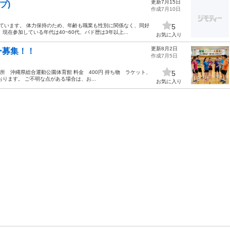
更新7月15日
プ)
作成7月10日
ています。 体力保持のため、年齢も職業も性別に関係なく、同好
5
在参加している年代は40~60代、バド歴は3年以上...
お気に入り
更新8月2日
ー募集！！
作成7月5日
 場所 沖縄県総合運動公園体育館 料金 400円 持ち物 ラケット、
5
ります。 ご不明な点がある場合は、お...
お気に入り