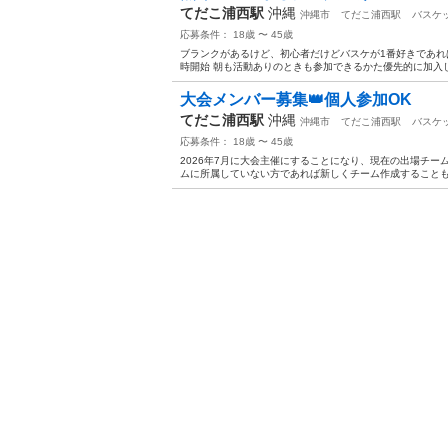
てだこ浦西駅
沖縄
沖縄市
てだこ浦西駅
バスケ
応募条件： 18歳 〜 45歳
ブランクがあるけど、初心者だけどバスケが1番好きであれば
時開始 朝も活動ありのときも参加できるかた優先的に加入し
大会メンバー募集👑個人参加OK
てだこ浦西駅
沖縄
沖縄市
てだこ浦西駅
バスケ
応募条件： 18歳 〜 45歳
2026年7月に大会主催にすることになり、現在の出場チー
ムに所属していない方であれば新しくチーム作成することも対