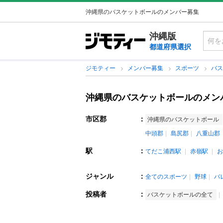
沖縄県のバスケットボールのメンバー募集
沖縄版
都道府県選択
ジモティー
メンバー募集
スポーツ
バ
沖縄県のバスケットボールのメン
市区郡
：
沖縄県のバスケットボール
中頭郡
島尻郡
八重山郡
駅
：
てだこ浦西駅
赤嶺駅
お
ジャンル
：
全てのスポーツ
野球
バ
投稿者
：
バスケットボールの全て