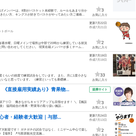
3
上げメンバーは、8割がバスケット未経験で、ルールもあまり分か
動きたい方、キングスが好きでバスケがやってみたい方ご連絡...
お気に入り
更新7月22日
作成7月21日
ットボール
2
毎週水曜、日曜メインで場所は中部で20時から練習している状況
問い合わせしてください。 現実在籍メンバーが多くチーム...
お気に入り
更新7月19日
作成7月19日
33
度くらいの頻度で練習試合をしています。 また、月に1度小さな
いなと思っています。 （練習といっても基礎練...
お気に入り
］《直接雇用実績あり》青果物...
提携サイト
績アリ◎ 働きながらキャリアアップも目指せます！ ＼ 【施設
3
） 協同組合の青果・野菜等の取り扱い施設...
お気に入り
更新7月24日
初心者・経験者大歓迎｜与那...
作成7月13日
わず大歓迎です！ ガチガチの試合ではなく、ミニゲーム中心で楽し
2
00 【場所】 📍与那原観光交流施...
お気に入り