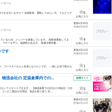
ットボール
6
加できる方いますか？ 未経験者、運動してみたい方、でもどうぞ
お気に入り
更新4月30日
作成4月30日
ットボール
4
ているため、メンバーを募集しています。 経験者募集してま
 マナーを守り、協調性がある方。 毎週水曜安慶...
お気に入り
更新4月12日
いです
作成4月11日
1
が、ブースターさんと友達になりたいです。 一緒にお店で飲みな
お気に入り
物流会社の 定温倉庫内での...
提携サイト
で安心してスタートできます。 【物流倉庫での仕分けや検品】 ◎仕
5
コンビニ製品や日用品、食品を取り扱う 定...
お気に入り
更新4月11日
作成4月11日