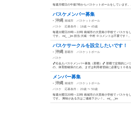
毎週月曜日の午後7時からバスケットボールをしています。
バスケメンバー募集
-
沖縄
南城市
バスケットボール
バスケ
応募条件： 18歳 〜 45歳
毎週火曜日20時～22時 南城市の大里南小学校で バスケをし
です。 m(_ _)m 担当:大城・中村 ※コメントは不要です！
バスケサークルを設立したいです！
-
沖縄
那覇市
バスケットボール
バスケ
🏀社会人バスケメンバー募集（那覇）🏀 那覇で定期的に
の、体育館確保のため、まずは利用者登録に必要な１０名を募
メンバー募集
-
沖縄
南城市
バスケットボール
バスケ
応募条件： 20歳 〜 50歳
毎週火曜日20時～22時 南城市の大里南小学校で バスケをし
です。 興味がある方はご連絡下さい！。 m(_ _)m