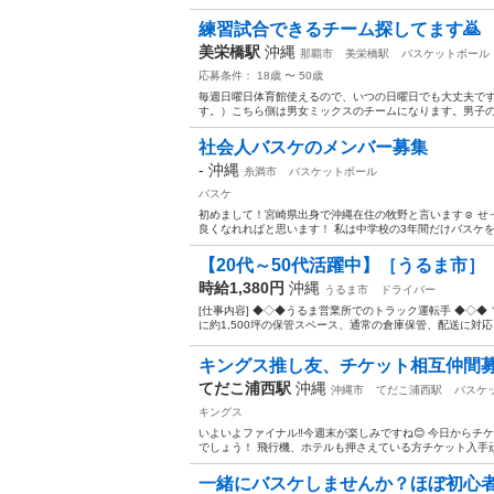
練習試合できるチーム探してます🙇
美栄橋駅
沖縄
那覇市
美栄橋駅
バスケットボール
応募条件： 18歳 〜 50歳
毎週日曜日体育館使えるので、いつの日曜日でも大丈夫で
す。）こちら側は男女ミックスのチームになります。男子のみ
社会人バスケのメンバー募集
-
沖縄
糸満市
バスケットボール
バスケ
初めまして！宮崎県出身で沖縄在住の牧野と言います☺️ 
良くなれればと思います！ 私は中学校の3年間だけバスケをし
【20代～50代活躍中】［うるま市］
時給1,380円
沖縄
うるま市
ドライバー
[仕事内容] ◆◇◆うるま営業所でのトラック運転手 ◆◇◆
に約1,500坪の保管スペース、通常の倉庫保管、配送に対応し
キングス推し友、チケット相互仲間
てだこ浦西駅
沖縄
沖縄市
てだこ浦西駅
バスケ
キングス
いよいよファイナル‼️今週末が楽しみですね😊 今日から
でしょう！ 飛行機、ホテルも押さえている方チケット入手頑張
一緒にバスケしませんか？ほぼ初心者