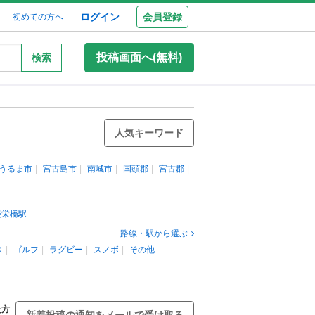
ログイン
会員登録
初めての方へ
投稿画面へ(無料)
検索
人気キーワード
うるま市
宮古島市
南城市
国頭郡
宮古郡
美栄橋駅
路線・駅から選ぶ
ス
ゴルフ
ラグビー
スノボ
その他
た方
新着投稿の通知をメールで受け取る