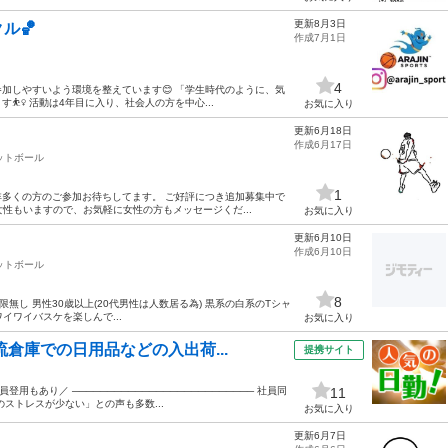
更新8月3日
ル🏀
作成7月1日
4
加しやすいよう環境を整えています😊 「学生時代のように、気
‍♀️ 活動は4年目に入り、社会人の方を中心...
お気に入り
更新6月18日
作成6月17日
ットボール
1
多くの方のご参加お待ちしてます。 ご好評につき追加募集中で
 女性もいますので、お気軽に女性の方もメッセージくだ...
お気に入り
更新6月10日
作成6月10日
ットボール
8
制限無し 男性30歳以上(20代男性は人数居る為) 黒系の白系のTシャ
ワイワイバスケを楽しんで...
お気に入り
流倉庫での日用品などの入出荷...
提携サイト
用もあり／ ────────────────────────── 社員同
11
ストレスが少ない」との声も多数...
お気に入り
更新6月7日