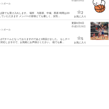
作成6月6日
ットボール
2
誰でも受け入れします。 場所 与那原、中城、西原 時間は20
ていただきます メンバーの皆様とても優しく、女性...
お気に入り
更新6月6日
作成5月29日
ットボール
5
ムが7チームとなっておりますのであと1枠設けました。 もしチー
応しますので、お気軽にお声掛けください。 他でも募...
お気に入り