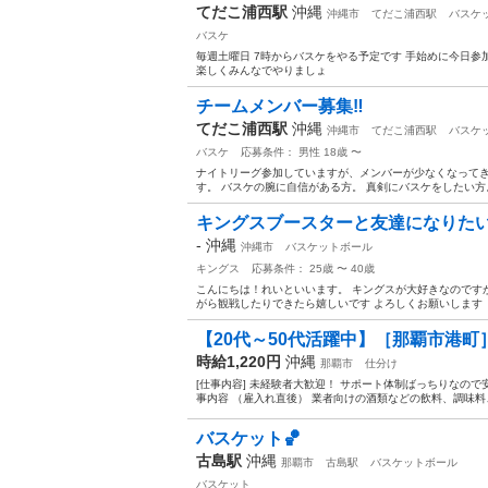
てだこ浦西駅
沖縄
沖縄市
てだこ浦西駅
バスケ
バスケ
毎週土曜日 7時からバスケをやる予定です 手始めに今日参
楽しくみんなでやりましょ
チームメンバー募集‼️
てだこ浦西駅
沖縄
沖縄市
てだこ浦西駅
バスケ
バスケ
応募条件： 男性 18歳 〜
ナイトリーグ参加していますが、メンバーが少なくなってき
す。 バスケの腕に自信がある方。 真剣にバスケをしたい方。
キングスブースターと友達になりた
-
沖縄
沖縄市
バスケットボール
キングス
応募条件： 25歳 〜 40歳
こんにちは！れいといいます。 キングスが大好きなのです
がら観戦したりできたら嬉しいです よろしくお願いします
【20代～50代活躍中】［那覇市港町］
時給1,220円
沖縄
那覇市
仕分け
[仕事内容] 未経験者大歓迎！ サポート体制ばっちりなの
事内容 （雇入れ直後） 業者向けの酒類などの飲料、調味料、
バスケット🏀
古島駅
沖縄
那覇市
古島駅
バスケットボール
バスケット