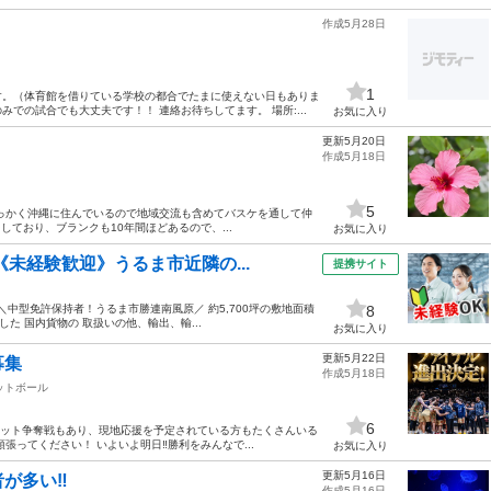
作成5月28日
1
す。（体育館を借りている学校の都合でたまに使えない日もありま
での試合でも大丈夫です！！ 連絡お待ちしてます。 場所:...
お気に入り
更新5月20日
作成5月18日
5
せっかく沖縄に住んでいるので地域交流も含めてバスケを通して仲
ており、ブランクも10年間ほどあるので、...
お気に入り
《未経験歓迎》うるま市近隣の...
提携サイト
 ＼中型免許保持者！うるま市勝連南風原／ 約5,700坪の敷地面積
8
た 国内貨物の 取扱いの他、輸出、輸...
お気に入り
更新5月22日
募集
作成5月18日
ットボール
6
チケット争奪戦もあり、現地応援を予定されている方もたくさんいる
ってください！ いよいよ明日‼️勝利をみんなで...
お気に入り
更新5月16日
が多い‼️
作成5月16日