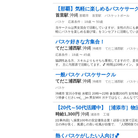
【那覇】気軽に楽しめるバスケサーク
首里駅
沖縄
那覇市
首里駅
バスケットボール
バスケ
応募条件： 18歳 〜 50歳
当サークルは男女混合で活動していますが、女性の方にも参
軽にバスケを楽しめる遊び場」をコンセプトに活動しています⛹️
バスケ好きな方集合！
てだこ浦西駅
沖縄
沖縄市
てだこ浦西駅
バスケ
応募条件： 18歳 〜 45歳
協調性ある方、スキルよりもそちら重視してますので、是非
す。 主に与那原で活動してます。🏀 時間は20時メイン。
一般バスケ バスケサークル
てだこ浦西駅
沖縄
沖縄市
てだこ浦西駅
バスケ
バスケ
沖縄市 室川小学校 水曜日 20時〜22時 参加費200円 女性
ツ持参くださいm(_ _)m 男女MIX ガチではなく、みんなで
【20代～50代活躍中】［浦添市］物
時給1,300円
沖縄
浦添市
工場
[仕事内容] ＼操業100年の安定優良企業！頑張り次第で正社員登
士の仲が良く、風通しの良い社風が自慢で、 「人間関係での
熱くバスケがしたい人向け🏀