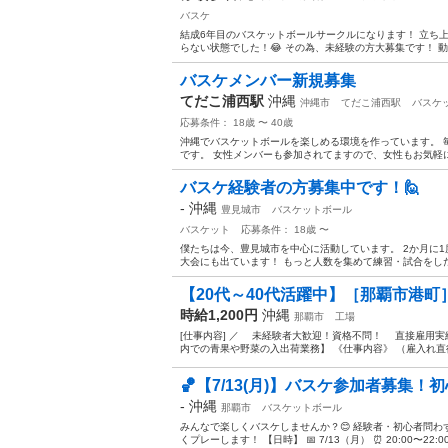
バスケ
結成6年目のバスケットボールサークルになります！ 立ち
らない状態でした！😂 その為、未経験の方大募集です！ 
バスケメンバー新規募集
てだこ浦西駅
沖縄
沖縄市
てだこ浦西駅
バスケ
応募条件： 18歳 〜 40歳
沖縄でバスケットボールを楽しめる環境を作っています。 
です。 女性メンバーも参加されてますので、女性もお気軽に
バスケ経験者の方募集中です！🙋
-
沖縄
豊見城市
バスケットボール
バスケット
応募条件： 18歳 〜
僕たちは今、豊見城市を中心に活動しています。 2か月に1
大会にも出ています！ もっと人数を集めて練習・試合をした
【20代～40代活躍中】［那覇市港町
時給1,200円
沖縄
那覇市
工場
[仕事内容] ／ 未経験者大歓迎！資格不問！ 直接雇用実
内での青果や野菜の入出荷業務】 《仕事内容》 （雇入れ直後
🏀【7/13(月)】バスケ参加者募集！
-
沖縄
那覇市
バスケットボール
みんなで楽しくバスケしませんか？😊 経験者・初心者問
くプレーします！ 【日時】 📅 7/13（月） ⏰ 20:00〜22: