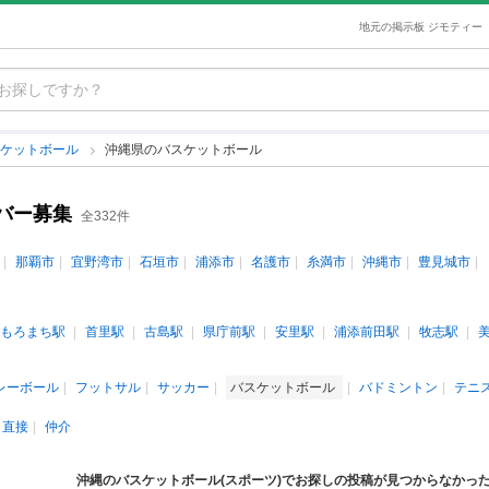
地元の掲示板 ジモティー
スケットボール
沖縄県のバスケットボール
バー募集
全332件
那覇市
宜野湾市
石垣市
浦添市
名護市
糸満市
沖縄市
豊見城市
もろまち駅
首里駅
古島駅
県庁前駅
安里駅
浦添前田駅
牧志駅
レーボール
フットサル
サッカー
バスケットボール
バドミントン
テニ
直接
仲介
沖縄のバスケットボール(スポーツ)でお探しの投稿が見つからなかっ