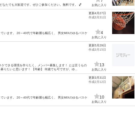
7
どなたでも大歓迎です。ぜひご参加ください。無料です。 🏀
お気に入り
更新4月27日
作成3月31日
4
ています。 20～40代で年齢層も幅広く、 男女MIXのゆるバスケ
。
お気に入り
更新5月29日
作成3月15日
13
バスケできる環境を作りたく、メンバー募集します！ とは言うもの
りたいと思います！ 【年齢】 何歳でも可ですが、ゆ...
お気に入り
更新3月31日
作成2月12日
10
ています。 20～40代で年齢層も幅広く、 男女MIXのゆるバスケ
お気に入り