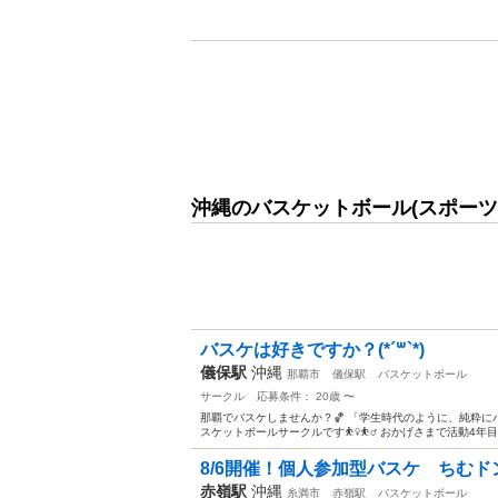
沖縄のバスケットボール(スポーツ
バスケは好きですか？(*´꒳`*)
儀保駅
沖縄
那覇市
儀保駅
バスケットボール
サークル
応募条件： 20歳 〜
那覇でバスケしませんか？🏀 「学生時代のように、純粋
スケットボールサークルです⛹️‍♀️⛹️‍♂️ おかげさまで活動4
8/6開催！個人参加型バスケ ちむド
赤嶺駅
沖縄
糸満市
赤嶺駅
バスケットボール