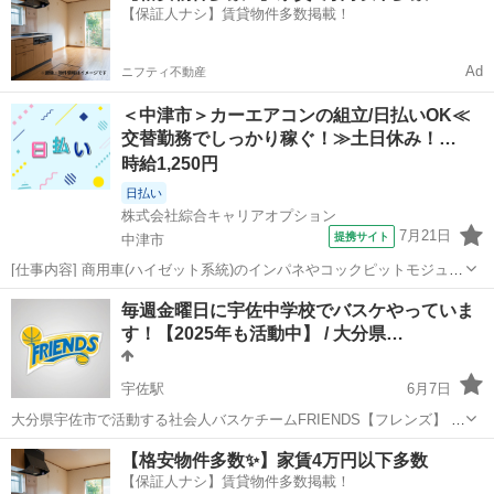
【保証人ナシ】賃貸物件多数掲載！
時は連...
Ad
ニフティ不動産
＜中津市＞カーエアコンの組立/日払いOK≪
交替勤務でしっかり稼ぐ！≫土日休み！…
時給1,250円
日払い
株式会社綜合キャリアオプション
7月21日
提携サイト
中津市
[仕事内容] 商用車(ハイゼット系統)のインパネやコックピットモジュー
ルの成型・組立、 カーエアコンの成型・組立などをおまかせ！ 。＋お
大分
中津市
工場
毎週金曜日に宇佐中学校でバスケやっていま
仕事探しはコンシェルスタッフにおまかせ＋。 あなたのお仕事探しを
す！【2025年も活動中】 / 大分県…
しっかりサポート！ ...
宇佐駅
6月7日
大分県宇佐市で活動する社会人バスケチームFRIENDS【フレンズ】 宇
佐中学校にて毎週金曜日20時〜22時に活動しています。 20代〜30代を
大分
宇佐市
宇佐駅
バスケットボール
バスケ
【格安物件多数✨】家賃4万円以下多数
中心に活動しています！ 新規参加者・交流試合募集中です！ 特に女性
【保証人ナシ】賃貸物件多数掲載！
の参...