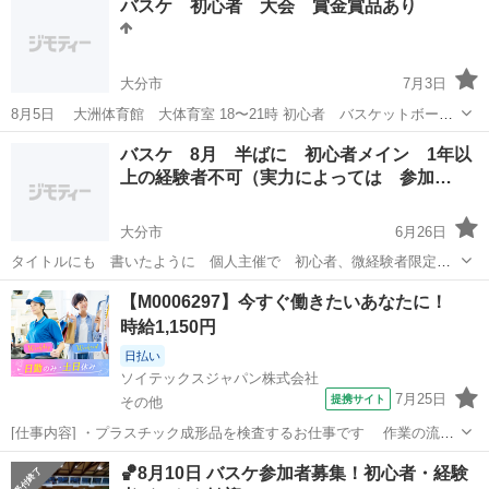
バスケ 初心者 大会 賞金賞品あり
参加下さい！ 女性も、男性も問いません。 ご参加お待ちしておりま
す。 バスケットの、コーチと...
大分市
7月3日
8月5日 大洲体育館 大体育室 18〜21時 初心者 バスケットボー
ル 大会を 開催しますw 参加費無料 賞金 賞品 あります！ （1人ゆ
大分
大分市
バスケットボール
大会
バスケ 8月 半ばに 初心者メイン 1年以
きち は 手に入ります！www 10分2クオーター 1チーム 5〜8人 ...
上の経験者不可（実力によっては 参加…
大分市
6月26日
タイトルにも 書いたように 個人主催で 初心者、微経験者限定
の 大会を 開こうと思います！ 1チーム 5〜7人 10分2クオータ
大分
大分市
バスケットボール
賞金
【M0006297】今すぐ働きたいあなたに！
ー 参加費 無料 賞金 賞品 あり 参加条件 としては 主に初心
時給1,150円
者なら 誰でも！ 1年以...
日払い
ソイテックスジャパン株式会社
7月25日
提携サイト
その他
[仕事内容] ・プラスチック成形品を検査するお仕事です 作業の流れ
概略 ①プラスチック成形品の出来栄えを確認する ②専用箱に収納する
大分
その他
工場
🏀8月10日 バスケ参加者募集！初心者・経験
※随時、工場見学実施中です！ 【STJ-A】ABC-X ※玖珠町での働けま