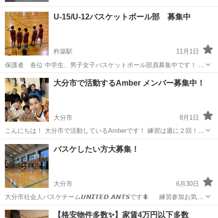
U-15/U-12バスケットボール部 募集中
杵築駅
11月1日
保護者 各位 中学生、男子女子バスケットボール部員募集中です！ 小
学生もオッケイです👍 部員20名くらいいます‼️ 時間 18時30分から20
大分
国東市
杵築駅
バスケットボール
募集中
大分市で活動するAmber メンバー募集中！
時半まで（季節により変動あり）三年生以下は20時まで 曜日 月曜日
と木曜日 ...
大分市
8月1日
こんにちは！ 大分市で活動しているAmberです！ 練習は週に２回！
火曜日：南大分中学校 20時〜 土曜日：稙田西中学校 19時〜 本気でバ
大分
大分市
バスケットボール
バスケ
バスケしたい方大募集！
スケにとりくめる方なら上手い下手は関係ありません！ まずは練習参
加お待...
大分市
6月30日
大分市社会人バスケチーム𝙐𝙉𝙄𝙏𝙀𝘿 𝘼𝙉𝙏𝙎です🐜 練習参加お気軽
にメッセージ下さい✉️ 誰でも気軽に参加OK！チームメンバーも募集
大分
大分市
バスケットボール
チーム
【格安物件多数✨】家賃4万円以下多数
中です！ 📍鶴崎中学校 体育館 🕘18:00~21:00 🗓毎週日曜（休みの