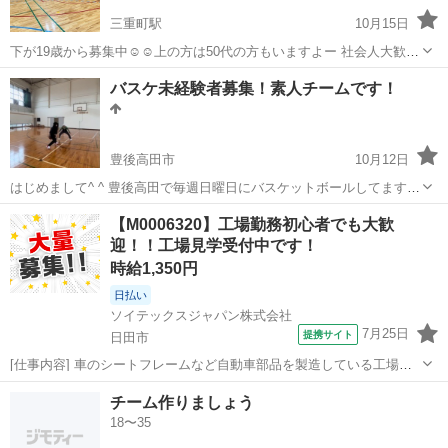
三重町駅
10月15日
下が19歳から募集中☺️☺️上の方は50代の方もいますよー 社会人大歓迎
🙆‍♀️初心者🔰大歓迎🙆‍♀️見学🙆‍♀️ 子供連れ🙆‍♀️ダイエットしたい方🙆‍♀️ どん
大分
豊後大野市
三重町駅
バスケットボール
バスケ
バスケ未経験者募集！素人チームです！
な目的でも構いません！！！ バスケのメンバー大募集中😁😁 ...
豊後高田市
10月12日
はじめまして^ ^ 豊後高田で毎週日曜日にバスケットボールしてます^ -
^ 人数はフルメンバーで６人ほどです。 現メンバーの年齢層は25歳〜
大分
豊後高田市
バスケットボール
バスケ
【M0006320】工場勤務初心者でも大歓
39歳です^ ^ ちなみに男性がほとんどでたまーに女性も参加します^ ^
迎！！工場見学受付中です！
ちなみ...
時給1,350円
日払い
ソイテックスジャパン株式会社
7月25日
提携サイト
日田市
[仕事内容] 車のシートフレームなど自動車部品を製造している工場で
す！ パイプやワイヤーなどを機械で成形し完成品の検査をして収容箱
大分
日田市
工場
チーム作りましょう
に詰めたり 基本的には溶接ロボットやプレス機器の補助・検査なので
18〜35
難しくは、ありません！ 初心者...