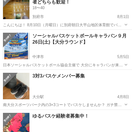
者どちらも歓迎！
す！ ※日...
18〜40
別府市
8月1日
こんにちは！ 8月10日（月曜日）に別府朝日大平山地区体育館でバス
ケットボールをします🏀 * 時間：18:30〜21:30 * 場所：〒874-0840 大
大分
別府市
バスケットボール
参加者募集
ソーシャルバスケットボールキャラバン９月
分県別府市 鶴見940番地の2火売8組1 * 参加...
26日(土)【大分ラウンド】
中津市
5月5日
日本ソーシャルバスケットボール協会主催で 大分にキャラバンが来ま
す☆ 精神障がい者ご本人とそのご家族、 友人、支援者、目的にご賛同
大分
中津市
バスケットボール
ラウンド
3対3バスケメンバー募集
いただける方であれば どなたでも参加できます。 大分県サムシティー
ラスティクとの交流...
大分駅
4月8日
南大分スポーツパーク内の3×3コートでバスケしませんか？ ガチ禁止
です。運動不足解消、ダイエット目的です。 私は45歳のただのバスケ
大分
大分市
大分駅
バスケットボール
バスケ
ゆるバスケ経験者募集中！
好きですので、35歳以上の方限定で募集します。 ルールとマナーを守
れる方。モラルある方、...