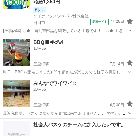
時給1,350円
日払い
ソイテックスジャパン株式会社
7月25日
提携サイト
日田市
[仕事内容] ◇◆ 自動車部品を製造している工場です！ ◇◆ 工場内
の各作業場所で製造スタッフが作業しており、その作業場所に材料を
大分
日田市
工場
BBQ🥓🥩🍗🍖
台車に載せて運搬・供給 するお仕事をお任せします。 初心者や未経験
18〜55
者でも安心して働けます。...
三重町駅
7月14日
昨日、BBQを開催しました(*^^*) 皆さんが楽しんでる様子を撮影しま
したのでご覧下さい📸 バスケのメンバーとそのご家族、仲のいい友達
大分
豊後大野市
三重町駅
バスケットボール
BBQ
みんなでワイワイ☺️
なども含め24人程度が参加しておりました😊 今後もまた打ち上げなど
20〜55
行っていく予定では...
三重町駅
6月30日
最近私自身、バスケになかなか参加出来ておりません…… ですが、み
んな楽しくバスケに励んでます🍀*゜ みんなやりやすく、楽しいバスケ
大分
豊後大野市
三重町駅
バスケットボール
バスケ
社会人バスケのチームに加入したいです。
です☺️ 遊びの延長なので沢山笑いあったり、時々本気になったり( 🔥Д
🔥 ) 試合になると本...