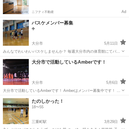
Ad
ニフティ不動産
バスケメンバー募集
大分市
5月11日
みんなでわいわいバスケしませんか？ 毎週大分市内の体育館にてバス
ケしてます！ 出来て間もない為、メンバー募集中です！ 経験、未経験
大分
大分市
バスケットボール
バスケ
大分市で活動しているAmberです！
問わず、健康の為に体を動かしたい方や、ダイエット目的の方も大歓
迎です！ 毎週日曜日、鶴崎...
大分市
5月6日
大分市で活動しているAmberです！ Amberはメンバー募集中です！ 本
気でバスケを楽しめる方なら誰でも大歓迎 まずは練習参加お待ちして
大分
大分市
バスケットボール
10代
たのしかった！
おります 10代〜20代後半まで所属中 男子13人 女子4人 男女共に募...
18〜55
三重町駅
3月29日