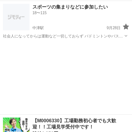
くバスケをしたいです。後々大会にも出場考えてます。 性別 男女ど
大分
日田市
日田駅
バスケットボール
体育館
スポーツの集まりなどに参加したい
ちらでも 年齢 18〜 経験年数 不問 未経験でもバスケしてみたいな
18〜115
って方もウェルカムです！ ...
中津駅
9月28日
社会人になってからは運動など一切しておらず バドミントンやバスケ
など色々なスポーツを教えていただきたいです！ 募集してるよって
大分
中津市
中津駅
バスケットボール
集まり
方、これから作るって言う方がいらっしゃいましたら、誘ってくださ
い！ よろしくお願いします致します
【M0006330】工場勤務初心者でも大歓
迎！！工場見学受付中です！