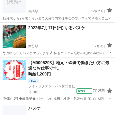
鶴崎駅
12月20日
12月末から2月末くらいまで大分市内で仕事なのでバスケできるところ
探してます。 鶴崎？の近くに住む予定です。
大分
大分市
鶴崎駅
バスケットボール
バスケ
2022年7月17日(日) ゆるバスケ
大分駅
7月9日
毎月ゆる〜くバスケやってます🏀 私もバスケ未経験のため小学生の体
育館的な感じです⛹️‍♀️ 男女混合で楽しくやってます🙆‍♀️ 不定期ですが参
大分
大分市
大分駅
バスケットボール
バスケ
【M0006298】地元・玖珠で働きたい方に最
加者募集中です🎉 女性が増えてきたら女性だけで試合も できるように
適なお仕事です。
なると嬉しいです...
時給1,200円
日払い
ソイテックスジャパン株式会社
7月25日
提携サイト
その他
[仕事内容] ◆軽作業◆ パッキンの成形・検査・包装作業 ①ゴム材料を
金型に入れる ②金型から出てきたシート状の製品を検査する ③製品と
大分
その他
工場
バスケ
バリを分ける設備に装着 ・・・①～③の繰り返し 慣れるまで指導しま
すので、初心者も大丈...