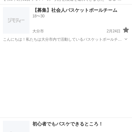
心者ですー。って言ってたのに、めちゃくちゃ上手いやん🤣🤣何事
大分
豊後大野市
三重町駅
バスケットボール
【募集】社会人バスケットボールチーム
や！！ってなりました笑笑 オールコートとハーフコートでの試合もし
18〜30
マネージャー
ました(*^^*) ちょっとぉ...
大分市
2月24日
こんにちは！私たちは大分市内で活動しているバスケットボールチー
ム【Poseidons🔱】ですが、まだ立ち上がって間もないため、新規メン
大分
大分市
バスケットボール
チーム
バーを募集します。 現在メンバーは8人で、ゆくゆくは5×5もできるよ
う12人集めたいと思...
初心者でもバスケできるところ！