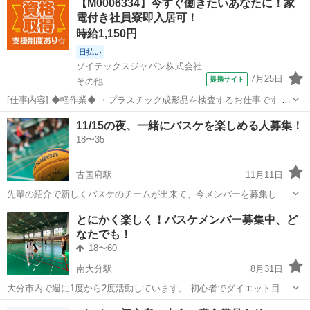
【M0006334】今すぐ働きたいあなたに！家
まいません！ ミックスチームなので男女問わず募集してます！
電付き社員寮即入居可！
時給1,150円
日払い
ソイテックスジャパン株式会社
7月25日
提携サイト
その他
[仕事内容] ◆軽作業◆ ・プラスチック成形品を検査するお仕事です ①
成形された製品の外観をチェック ②手直し加工 ③箱に並べて入れる
大分
その他
工場
11/15の夜、一緒にバスケを楽しめる人募集！
④出荷準備 ※未経験者でも、大歓迎です！！ ※随時、工場見学受付中
18〜35
です！！ 【ST...
古国府駅
11月11日
先輩の紹介で新しくバスケのチームが出来て、今メンバーを募集して
います😊 周りの方々は経験者が多く、経験者の方だと嬉しいです！
大分
大分市
古国府駅
バスケットボール
バスケ
とにかく楽しく！バスケメンバー募集中、ど
11/15（日）の20時〜22時の2時間 場所：南大分体育館 500円 （高校生
なたでも！
以下は無料） 気...
18〜60
南大分駅
8月31日
大分市内で週に1度から2度活動しています。 初心者でダイエット目的
の方もいらっしゃいます。 参加は自由！ご都合が付く時に お気軽にご
大分
大分市
南大分駅
バスケットボール
バスケ