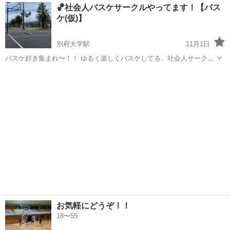
大分
中津市
東中津駅
バスケットボール
バスケ
🏀社会人バスケサークルやってます！【バス
方法】 下記項目を添えてご連絡お願いします。 ・お名前 ・ご年齢 ・
ケ(仮)】
バスケ経...
別府大学駅
11月1日
バスケ好き集まれ〜！！ ゆるく楽しくバスケしてる、社会人サークル
「バスケ(仮)」です🙌 🔸活動について • 📍場所：大分市or別府市の体
大分
別府市
別府大学駅
バスケットボール
初心者
育館 • 📅頻度：毎週日曜日の夜 • 🧑‍🤝‍🧑年齢層：20代〜30代が中心
（男...
お気軽にどうぞ！！
18〜55