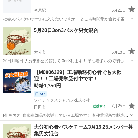
滝尾駅
5月21日
社会人バスケのチームに入りたいですが、 どこも時間帯が合わず困っ
てます… 月〜土までは19:30まで。日曜は時間問いません。周2〜3参
大分
大分市
滝尾駅
バスケットボール
バスケ
5月20日3on3バスケ男女混合
加したいですが、時間帯が合うチームがなかなかなくここで探させて
もらってます。 エ...
大分市
5月18日
20日月曜日 大分東部公民館にて 3on3します！ 初心者多いので初心
者、経験者別れてします✋ 3on3して緩く楽しく男女してます✋
大分
大分市
バスケットボール
バスケ
【M0006329】工場勤務初心者でも大歓
迎！！工場見学受付中です！
時給1,350円
日払い
ソイテックスジャパン株式会社
7月25日
提携サイト
日田市
[仕事内容] 自動車部品を製造している工場です！ 各作業場所で製造ス
タッフが作業しており、その作業場所に製造する為の材料を台車に載
大分
日田市
工場
大分初心者バスケチーム3月16.25メンバー募
せて運搬・ 供給するお仕事をお任せします。 初心者や未経験者でも安
集男女混合
心して働けます。 ■□...