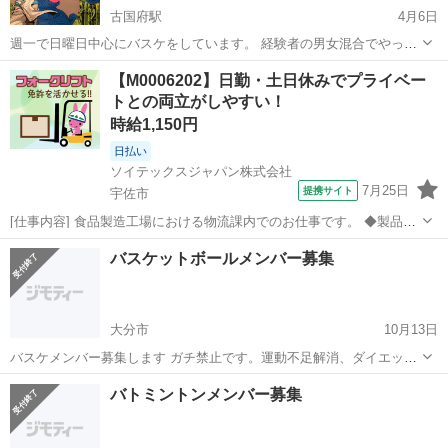
古国府駅
4月6日
週一で日曜日中心にバスケをしています。 経験者の男女混合でやって
ます。 10代から50代までユル〜く、楽しくやってます。 経験者でブ
大分
大分市
古国府駅
バスケットボール
アリーナ
【M0006202】日勤・土日休みでプライベー
ランクある方、健康の為にダイエット目的でも構いません。 参加した
トとの両立がしやすい！
い方は一度お問い合わせくだ...
時給1,150円
日払い
ソイテックスジャパン株式会社
7月25日
提携サイト
宇佐市
[仕事内容] 食品製造工場における物流課内でのお仕事です。 ◆製品お
よび原材料の運搬、積込み・荷降ろし作業 フォークリフトや手作業で
大分
宇佐市
工場
バスケットボールメンバー募集
の運搬になります。 （最大15～20kg程度） 未経験でも無理なく始め
られるお仕事内容です...
大分市
10月13日
バスケメンバー募集します ガチ禁止です。運動不足解消、ダイエッ
ト、ストレス発散あくまでもエンジョイです。 フィットネスです、 1
大分
大分市
バスケットボール
ライン
バトミントンメンバー募集
あいさつは、きちんとしましょう。 2パスを出さない、1人よがりのプ
レーはやめてください。 ...