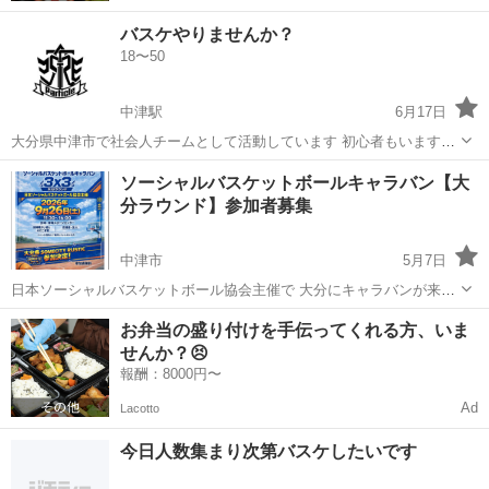
バスケやりませんか？
18〜50
中津駅
6月17日
大分県中津市で社会人チームとして活動しています 初心者もいます！
ですが人が減ってきて人数を増やしたいので募集します！ 毎週土曜日
大分
中津市
中津駅
バスケットボール
バスケ
ソーシャルバスケットボールキャラバン【大
19時〜21時までやっています！ ＊参加費は一つグループ100円です 活
分ラウンド】参加者募集
動場所 ...
中津市
5月7日
日本ソーシャルバスケットボール協会主催で 大分にキャラバンが来ま
すヽ(^o^)丿 精神障がい者ご本人と、そのご家族、 友人、支援者、目的
大分
中津市
バスケットボール
ラウンド
お弁当の盛り付けを手伝ってくれる方、いま
にご賛同いただける方であれば どなたでも参加できます。参加費無料
せんか？😣
です。 大分県...
報酬：8000円〜
Ad
Lacotto
今日人数集まり次第バスケしたいです