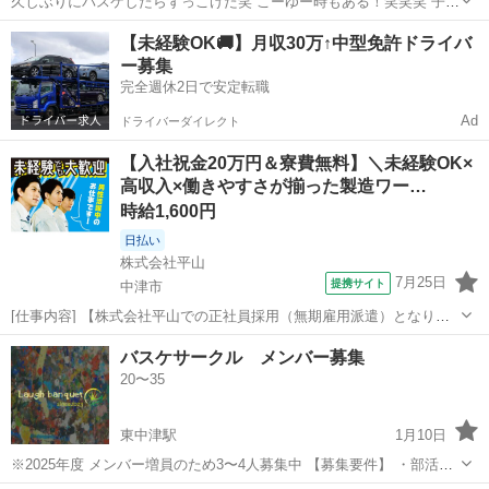
久しぶりにバスケしたらずっこけた笑 こーゆー時もある！笑笑笑 子供
たちも楽しそうでなによりです︎🥰🥰 どなたでも参加OK👌ですのでお
大分
豊後大野市
三重町駅
バスケットボール
バスケ
【未経験OK🚚】月収30万↑中型免許ドライバ
気軽にお越しください(*´︶`*)ﾉ 詳細はメッセージまで✉✍
ー募集
完全週休2日で安定転職
Ad
ドライバーダイレクト
【入社祝金20万円＆寮費無料】＼未経験OK×
高収入×働きやすさが揃った製造ワー…
時給1,600円
日払い
株式会社平山
7月25日
提携サイト
中津市
[仕事内容] 【株式会社平山での正社員採用（無期雇用派遣）となりま
す】 ＼未経験から安心スタート！ 快適環境でコツコツ働ける製造スタ
大分
中津市
工場
バスケサークル メンバー募集
ッフ！／ クリーンルーム内での 製造業務をお任せします。 空調完備
20〜35
の快適な環境で、 季節を問...
東中津駅
1月10日
※2025年度 メンバー増員のため3〜4人募集中 【募集要件】 ・部活
（クラブ）経験が2〜3年ある方 ・20〜40歳 男女問わず 【問い合わせ