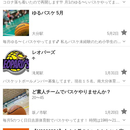
コロナ落ち着いたので再開します🎊 月1のゆる〜いバスケやってます
⛹️‍♀️ 未経験女子も参加する事あります🏀 11/14 18時から20時 南大分体
大分
大分市
古国府駅
バスケットボール
バスケ
ゆるバスケ 5月
育館 500円です。 初心者大歓迎、DM下さい🙆‍♀️ コロナ感染防止...
大分駅
5月2日
毎月ゆる〜くバスケやってます🏀 私もバスケ未経験のため小学生の体
育館的な感じです⛹️‍♀️ 男女混合で楽しくやってます🙆‍♀️ 不定期ですが参
大分
大分市
大分駅
バスケットボール
バスケ
レオパーズ
加者募集中です🎉 今月は 5/3 15-17時 東武公民館 300円 5/16 ...
滝尾駅
1月31日
バスケットボールメンバー募集してます。現在１５名。南大分体育館
と。コンパルホールでしてます。 興味がある方連絡ください。 他チー
大分
大分市
滝尾駅
バスケットボール
コンパルホール
ど素人チームでバスケやりませんか？
ムに所属の方はお断りします。男女共に正規メンバーを募集します。
20〜45
坂ノ市駅
1月20日
毎月5のつく日日吉原体育館でバスケやってます！ 時間は19時〜21時
料金一回1人100円 シューズは持参して下さい！ 体育館シューズでか
大分
大分市
坂ノ市駅
バスケットボール
バスケ