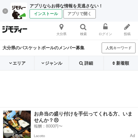
アプリならお得な情報を見逃さない！
インストール
アプリで開く
大分県
検索
ログイン
投稿
大分県のバスケットボールのメンバー募集
人気キーワード
エリア
ジャンル
詳細
新着順
お弁当の盛り付けを手伝ってくれる方、いま
せんか？😣
報酬：8000円〜
Ad
Lacotto