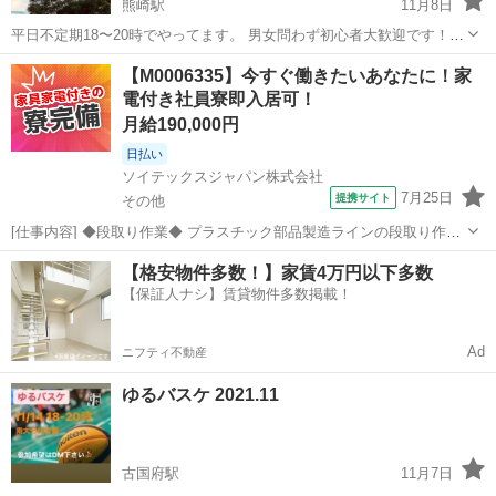
熊崎駅
11月8日
平日不定期18〜20時でやってます。 男女問わず初心者大歓迎です！
◆半数が初心者です◆ 最初30分ほどアップ&練習あとはゲームです。
大分
臼杵市
熊崎駅
バスケットボール
バスケ
【M0006335】今すぐ働きたいあなたに！家
11月予定 9日火曜日 16日火曜日 23日火曜日 ボールなどはありますの
電付き社員寮即入居可！
で シュー...
月給190,000円
日払い
ソイテックスジャパン株式会社
7月25日
提携サイト
その他
[仕事内容] ◆段取り作業◆ プラスチック部品製造ラインの段取り作業
です。 ※前段取り: 機械の設定変更や金型の切り替えなど ※材料の補
大分
その他
工場
【格安物件多数！】家賃4万円以下多数
充・運搬 慣れるまで指導しますので、初心者も大丈夫です! 【STJ-
【保証人ナシ】賃貸物件多数掲載！
A】 リモート面...
Ad
ニフティ不動産
ゆるバスケ 2021.11
古国府駅
11月7日