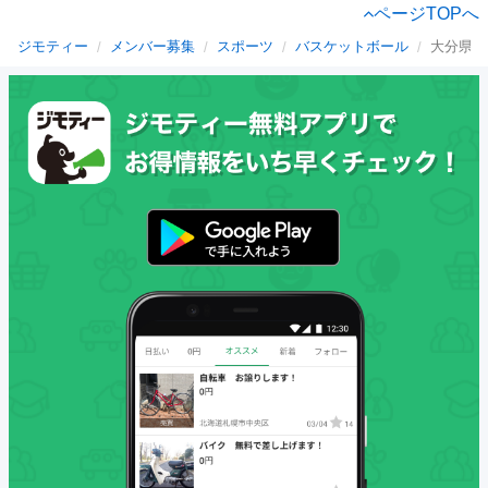
ページTOPへ
ジモティー
メンバー募集
スポーツ
バスケットボール
大分県の