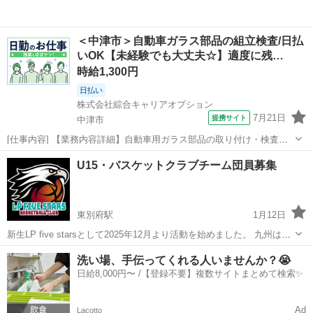
＜中津市＞自動車ガラス部品の組立検査/日払
いOK【未経験でも大丈夫☆】適度に残…
時給1,300円
日払い
株式会社綜合キャリアオプション
7月21日
提携サイト
中津市
[仕事内容] 【業務内容詳細】自動車用ガラス部品の取り付け・検査・
仕上げをしていただきます。 重いものはMAX10kg位です。 【取扱製
大分
中津市
工場
U15・バスケットクラブチーム団員募集
品情報】自動車ガラス製品 。＋お仕事探しはコンシェルスタッフにお
まかせ＋。 あなたの...
東別府駅
1月12日
新生LP five starsとして2025年12月より活動を始めました。 九州はも
とより全国でも十分活躍できる選手を育成していきます。 特に新中1
大分
別府市
東別府駅
バスケットボール
バスケット
洗い場、手伝ってくれる人いませんか？😭
の男子(現小6)のメンバーを大募集しています。 バスケの技術を高めた
日給8,000円〜 /【登録不要】複数サイトまとめて検索✨
い！強く...
Ad
Lacotto