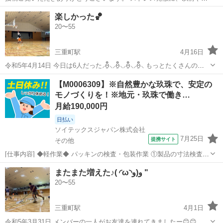
ていたバスケを始めたくなり、募集してみました。 当方30代女で、学
大分
大分市
牧駅
バスケットボール
バスケ
楽しかった🏀
生の一時期のみの経験ですので、限りなく初心者に近いです。 出来た
20〜55
らどこかのチーム...
三重町駅
4月16日
令和5年4月14日 今日は6人だった⸝ဗီူ⸜⸝ဗီူ⸜⸝ဗီူ⸜⸝ဗီူ⸜ もっとたくさんの人
に楽しんでもらいたいです🏀🏀 未経験者大歓迎！ 主婦やシンママさん
大分
豊後大野市
三重町駅
バスケットボール
シンママ
【M0006309】※自然豊かな玖珠で、安定の
でもOK🙆‍♀️ 参加費は施設代として500円いただい...
モノづくりを！※地元・玖珠で働き…
月給190,000円
日払い
ソイテックスジャパン株式会社
7月25日
提携サイト
その他
[仕事内容] ◆軽作業◆ パッキンの検査・包装作業 ①製品の寸法検査
（抜取検査） ②外観検査機械に製品を投入（あとは機械で自動包装）
大分
その他
工場
またまた増えた♪( ◜ω◝و(و "
③小袋包装された製品を段ボール箱に当入れる。 ・・・①～③の繰り
20〜55
返し 慣れるまで指導しま...
三重町駅
4月1日
令和5年3月31日 メンバーの一人がお友達を連れてきましたー😊😊 初