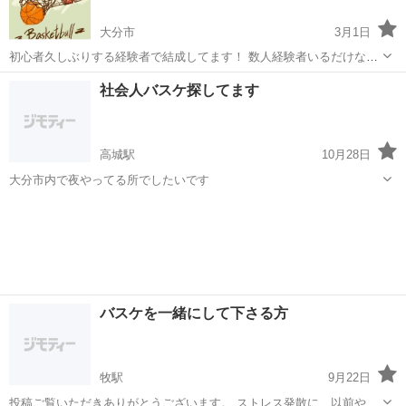
大分市
3月1日
初心者久しぶりする経験者で結成してます！ 数人経験者いるだけなの
で練習とかスリーポイントとか半面練習とかになっても構わない人の
大分
大分市
バスケットボール
初心者
社会人バスケ探してます
み参加でお願いしますm(_ _)m 自分は初心者で9割初心者メンバーが何
人か経験者いる感じです！ ...
高城駅
10月28日
大分市内で夜やってる所でしたいです
大分
大分市
高城駅
バスケットボール
バスケ
バスケを一緒にして下さる方
牧駅
9月22日
投稿ご覧いただきありがとうございます。 ストレス発散に、以前やっ