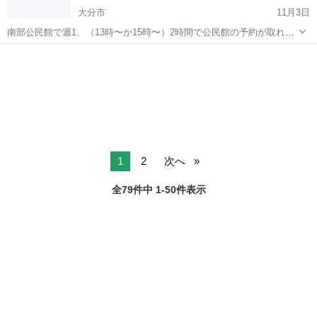
大分市
11月3日
南部公民館で週1、（13時〜か15時〜）2時間で公民館の予約が取れる
平日でやっています。 女性のみのチームです 基本的には来れる日だけ
大分
大分市
バスケットボール
バトミントン
参加OKでやってるチームですので気楽に来てみて下さい☺️ 初心者で
も経験者でも参加しやすい...
1
2
次へ
全79件中 1-50件表示