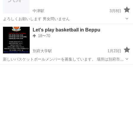
中津駅
3月8日
よろしくお願いします 男女問いません
大分
中津市
中津駅
バスケットボール
集まり
Let's play basketball in Beppu
18〜70
別府大学駅
1月23日
新しいバスケットボールメンバーを募集しています。 場所は別府市立
鶴見台中学校です。 日曜日に活動しています。 午後7時から午後9時ま
大分
別府市
別府大学駅
バスケットボール
Sunday
で練習します。 参加費は200円です。 私たちは日本人と外国人のメン
バーで構成され...