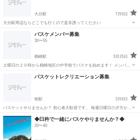
大分駅
7月6日
大分駅周辺ならどこでも行くので是非誘ってください
大分
大分市
大分駅
バスケットボール
バスケ
バスケメンバー募集
30〜55
鶴崎駅
3月25日
土曜日の２０時から鶴崎地区の中学校でバスケを始めます！ メンバー
が３５から３７歳のおじさんでゼロステップ等新しいルールを知らな
大分
大分市
鶴崎駅
バスケットボール
バスケ
バスケットレクリエーション募集
い人の集まりなので３０歳位のメンバーを募集します！ 参加費は200
円頂く形になります。 昨年から始...
牧駅
3月6日
バスケットやりませんか？ 初心者大歓迎です。 毎週日曜日の夕方から
夜にやってます ガチでバスケットやりたい方は物足りないですか
大分
大分市
牧駅
バスケットボール
バスケット
◆臼杵で一緒にバスケやりませんか？◆
ら ガチチームにお願いします あくまでバスケット で体動かしたい
20〜40
かた募集です 女の子も多数在籍して...