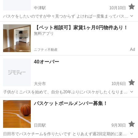
中津駅
10月10日
バスケをしたいのですが中々見つからず よければ一度集まってバスケ
しませんか？ 男女問わず、初心者大歓迎 友達とくるのも良し、どんど
大分
中津市
中津駅
バスケットボール
チーム作り
【ペット相談可】家賃1ヶ月0円物件あり！
ん人を集めましょう
無料アプリ
Ad
ニフティ不動産
40オーバー
大分市
10月6日
子供がミニバスを始めて、自分も20年ぶりにバスケがしたくなりまし
た。 40オーバーですが、受け入れてくれる所があればやってみたいと
大分
大分市
バスケットボール
ミニバス
バスケットボールメンバー募集！
思っています。
日田駅
9月30日
日田市でバスケチームを作りたいです とりあえず週2回定期的に楽し