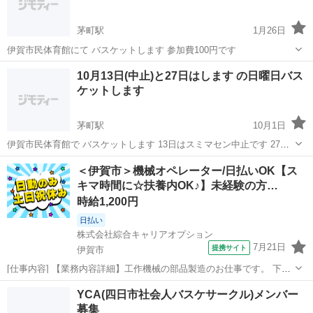
茅町駅
1月26日
伊賀市民体育館にて バスケットします 参加費100円です
三重
伊賀市
茅町駅
バスケットボール
バスケット
10月13日(中止)と27日はします の日曜日バス
ケットします
茅町駅
10月1日
伊賀市民体育館で バスケットします 13日はスミマセン中止です 27日
の日曜日です 時間は14時～16時 参加費は100円です
三重
伊賀市
茅町駅
バスケットボール
バスケット
＜伊賀市＞機械オペレーター/日払いOK【ス
キマ時間に☆扶養内OK♪】未経験の方…
時給1,200円
日払い
株式会社綜合キャリアオプション
7月21日
提携サイト
伊賀市
[仕事内容] 【業務内容詳細】工作機械の部品製造のお仕事です。 下記
業務をお任せいたします。 (1)コーティング炉のメンテナンス前後処理
三重
伊賀市
工場
YCA(四日市社会人バスケサークル)メンバー
補助。 炉の操作等は社員さんがしていただけます。 (2)研磨機でのバ
募集
リ取り。 エアガンで...