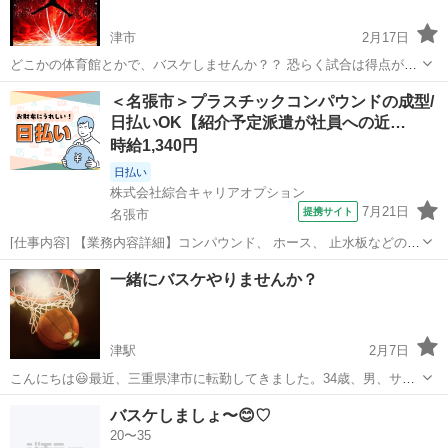
津市
2月17日
どこかの体育館とかで、バスケしませんか？？ 恐らく試合は得点が上
手く入らず、接戦になると予想しております！笑 自分はフリースロー
三重
津市
バスケットボール
体育館
＜名張市＞プラスチックコンパウンドの成型/
という最強のノーマークでも外す自信があります。。 バスケを体育館
日払いOK【紹介予定派遣が社員への近…
でやるグループあま...
時給1,340円
日払い
株式会社綜合キャリアオプション
7月21日
提携サイト
名張市
[仕事内容] 【業務内容詳細】コンパウンド、 ホース、 止水板などの製
造メーカーの紹介予定派遣！ プラスチックコンパウンドの成型機械オ
三重
名張市
工場
一緒にバスケやりませんか？
ペレーターをお任せします。 【取扱製品情報】プラスチックコンパウ
ンド 。＋お仕事探しはコ...
津駅
2月7日
こんにちは😃最近、三重県津市に転勤してきました。34歳、男、サラ
リーマンです。少し落ち着いてきたので、気分転換にバスケ🏀を久し
三重
津市
津駅
バスケットボール
バスケ
バスケしましょ〜😊♡
ぶりにやりたいな💡と思い立ちました。高校まで部活でやってまし
20〜35
た。 軽く、一緒にやる人いませんか？...