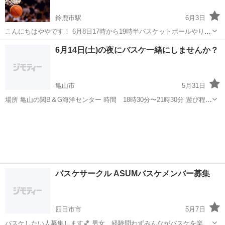
鈴鹿市駅
6月3日
こんにちはややです！ 6月8日17時から19時半バスケットボールやりま
せんか？ バスケの初心者が集うサークルでゆる～くやってます 主にバ
三重
鈴鹿市
鈴鹿市駅
バスケットボール
サークル
6月14日(土)の夜にバスケ一緒にしませんか？
ドミントンをやっているので、レベルはそんなに高くないです お気楽
に参加してください！ 場...
亀山市
5月31日
場所 亀山の関B＆G海洋センター 時間 18時30分〜21時30分 遊び程度
でやるので運動したい方からの問い合わせお待ちしてます。 初心者の
三重
亀山市
バスケットボール
バスケ
方も経験者の方も皆で楽しくやっていますので一緒に汗をかいてみま
せんか？✨ 私は...
バスケサークル ASUMバスケメンバー募集
四日市市
5月7日
バスケしたい人募集します🏀 男女、経験問わずみんながバスケを楽し