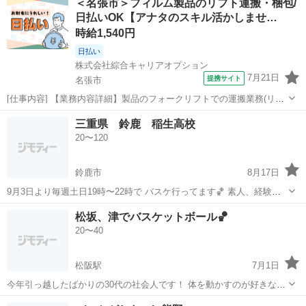
＜名張市＞フィルム製品のリフト運搬・梱包/
境遇の人がいればタイミング合えば 一緒に練習したいです！ バスケ以
日払いOK【アナタのスキル活かしませ…
外だとバレー、バドミントン...
時給1,540円
日払い
株式会社綜合キャリアオプション
7月21日
提携サイト
名張市
[仕事内容] 【業務内容詳細】製品のフォークリフトでの運搬業務(リー
チ)、 出荷準備、 梱包業務【取扱製品情報】フィルム製品 。＋お仕事
三重
名張市
工場
三重県 鈴鹿 稲生高校
探しはコンシェルスタッフにおまかせ＋。 あなたのお仕事探しをしっ
20〜120
かりサポート！ たと...
鈴鹿市
8月17日
9月3日より毎週土日19時〜22時で バスケ行ってます🏀 素人、経験者
大歓迎！ 年齢も未成年以外は何歳でも大歓迎！ 未成年の方は保護者同
三重
鈴鹿市
バスケットボール
未成年
松坂、津でバスケットボール🏀
伴のみ参加受付させてもらいます。 緩い感じで皆でわいわい楽しくバ
20〜40
スケを やっております。...
松阪駅
7月1日
今年引っ越したばかりの30代の社会人です！ 体を動かすのが好きなの
でバスケをできるメンバー を募集しています☺️ 僕自身もそんなに上手
三重
松阪市
松阪駅
バスケットボール
バスケ