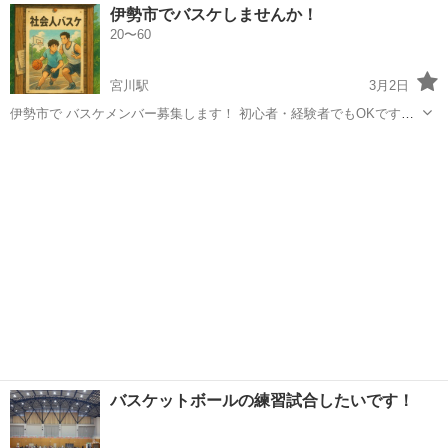
三重
鈴鹿市
東武宇都宮駅
バスケットボール
バスケ
伊勢市でバスケしませんか！
す、健康維持のためいかがですか？笑
20〜60
宮川駅
3月2日
伊勢市で バスケメンバー募集します！ 初心者・経験者でもOKです。
最低限のマナーは守って下さい！ ガチガチではないので身体を動かす
三重
伊勢市
宮川駅
バスケットボール
バスケ
目的でも大丈夫です！ 3月の日程ですが、 小俣総合体育館にて 9日(月)
23日(月)...
バスケットボールの練習試合したいです！