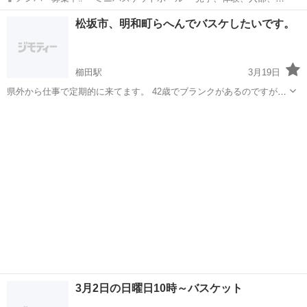
心者大歓迎 ※お気軽に一度ご連絡をどうぞ！ ◾️性別▶︎男女 ◾️練習日▶︎
三重
津市
河芸駅
バスケットボール
松坂市、明和町らへんでバスケしたいです。
水曜日 木曜日 土曜日 【平日16:30〜19:30or17:00〜19:45...
ミニバスケットボール
櫛田駅
3月19日
県外から仕事で定期的に来てます。 42歳でブランクがあるのですが、
バスケットを久しぶりにしたくて投稿しました。 もしご存知の場所が
三重
多気郡
櫛田駅
バスケットボール
バスケ
あれば教えてください！
3月2日の日曜日10時～バスケット