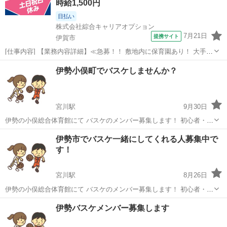
時給1,500円
日払い
株式会社綜合キャリアオプション
7月21日
提携サイト
伊賀市
[仕事内容] 【業務内容詳細】≪急募！！ 敷地内に保育園あり！ 大手製
薬メーカーでの製造のオシゴト♪≫ 誰もが知る製薬メーカーでのお仕
三重
伊賀市
工場
伊勢小俣町でバスケしませんか？
事です。 ライン作業での検査、 検品、 梱包、 充填機への充填や前準
備その他付随業務をお任...
宮川駅
9月30日
伊勢の小俣総合体育館にて バスケのメンバー募集します！ 初心者・経
験者でもOKです。 最低限のマナーは守って下さい！ メンバーを少し
三重
伊勢市
宮川駅
バスケットボール
体育館
伊勢市でバスケ一緒にしてくれる人募集中で
ずつ集まりつつあります！ 10月の日程ですが、 6日（月） 20日（月）
す！
全日20:0...
宮川駅
8月26日
伊勢の小俣総合体育館にて バスケのメンバー募集します！ 初心者・経
験者でもいいですが、 最低限のマナーは守って下さい！ メンバーを少
三重
伊勢市
宮川駅
バスケットボール
バスケ
伊勢バスケメンバー募集します
しずつ増やしていきたいと思っていますので よろしくお願いいたしま
す。 9月の日程ですが...