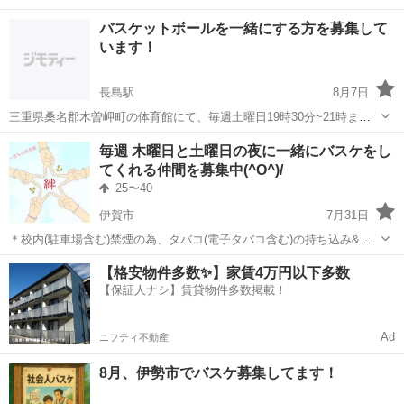
バスケットボールを一緒にする方を募集して
います！
長島駅
8月7日
三重県桑名郡木曽岬町の体育館にて、毎週土曜日19時30分~21時まで
5x5,3x3のゲーム、シューティング等を行っております。 初心者多数
三重
桑名郡
長島駅
バスケットボール
毎週 木曜日と土曜日の夜に一緒にバスケをし
で、体を動かすことを目的としており、わいわい楽しめる雰囲気で
てくれる仲間を募集中(^O^)/
す。 現在参加者が学...
25〜40
伊賀市
7月31日
＊校内(駐車場含む)禁煙の為、タバコ(電子タバコ含む)の持ち込み&喫
煙は禁止しています。 (*｣´□`)｣{ｼｭｳｺﾞｳ ゞ(≧ε≦*) 爆笑 はい、どうも～
三重
伊賀市
バスケットボール
バスケ
【格安物件多数✨】家賃4万円以下多数
(`･ω･´)ｷﾘｯ 三重県伊賀市の 「タヌバス」で...
【保証人ナシ】賃貸物件多数掲載！
Ad
ニフティ不動産
8月、伊勢市でバスケ募集してます！