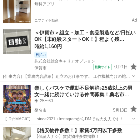
無料アプリ
ットがしたい ・見学...
Ad
ニフティ不動産
＜伊賀市＞組立・加工・食品製造など/日払い
OK【未経験スタートOK！】程よく残…
時給1,160円
日払い
株式会社綜合キャリアオプション
7月21日
提携サイト
伊賀市
[仕事内容] 【業務内容詳細】組立のお仕事です。 工作機械向けの蛇腹
を製造している企業様で組立をしていただきます。 【取扱製品情報】
三重
伊賀市
工場
楽しくバスケで運動不足解消♪25歳以上の男
工作機械向けの蛇腹 。＋お仕事探しはコンシェルスタッフにおまかせ
女一緒に続けていける仲間募集！桑名市…
＋。 あなたのお仕事探し...
25〜60
桑名市
5月13日
【 D☆MAGIC】 since2021 ↓InstagramからDMでも大丈夫です！
https://www.instagram.com/dmagic_kuwana2021?
三重
桑名市
バスケットボール
バスケ
【格安物件多数！】家賃4万円以下多数
igsh=Y2VxdW9qb3l0NWRz&u...
【保証人ナシ】賃貸物件多数掲載！