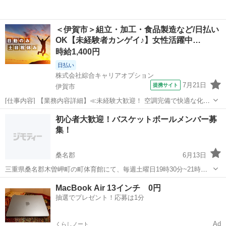
＜伊賀市＞組立・加工・食品製造など/日払い
OK【未経験者カンゲイ♪】女性活躍中…
時給1,400円
日払い
株式会社綜合キャリアオプション
7月21日
提携サイト
伊賀市
[仕事内容] 【業務内容詳細】≪未経験大歓迎！ 空調完備で快適な化粧
品製造会社での製造業務≫ 頭髪用化粧品製造会社でのお仕事です自動
三重
伊賀市
工場
初心者大歓迎！バスケットボールメンバー募
充填機に化粧品のボトル、 キャップ、 中栓を入れていく工程からはじ
集！
め慣れてくればボトルへ液を...
桑名郡
6月13日
三重県桑名郡木曽岬町の町体育館にて、毎週土曜日19時30分~21時ま
で5x5,3x3のゲーム、シューティング等を行っております。 初心者多
三重
桑名郡
バスケットボール
シューティング
MacBook Air 13インチ 0円
数で、体を動かす程度で来れてわいわい楽しめる雰囲気です。 現在参
抽選でプレゼント！応募は1分
加者が学生~65歳...
Ad
くらしノート