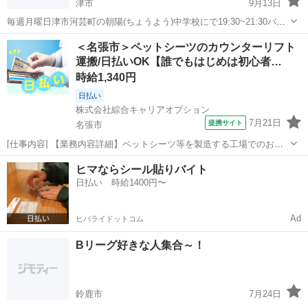
津市
9月13日
毎週月曜日津市河芸町の朝陽(ちょうよう)中学校にで19:30~21:30バス
ケットボールを楽しんでます！完全初心者と経験者どちらもウエルカ
三重
津市
バスケットボール
初心者
＜名張市＞ペットシーツのカウンターリフト
ムなのですが、両方が同時に楽しめるのは無理があると判断しました
運搬/日払いOK【誰でもはじめは初心者…
ので、各週で分けて楽しめ...
時給1,340円
日払い
株式会社綜合キャリアオプション
7月21日
提携サイト
名張市
[仕事内容] 【業務内容詳細】ペットシーツ等を製造する工場でのお仕
事です。 カウンターリフトでの運搬のお仕事をお任せします。 5:30～
三重
名張市
工場
ヒマならシール貼りバイト
14:30もしくは14:00～23:00の時間帯専属勤務です。 【取扱製品情報】
日払い 時給1400円〜
ペットシ...
Ad
ヒバライドットコム
Bリーグ好きな人集合～！
鈴鹿市
7月24日