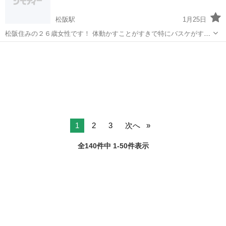
松阪駅
1月25日
松阪住みの２６歳女性です！ 体動かすことがすきで特にバスケがすき
です🏀 見るのもやるのも両方すきですが 体動かしたいので一緒にやっ
三重
松阪市
松阪駅
バスケットボール
バスケ
てくれる方 メッセージください🌼 いっぱい体動かしましょ〜🌟🌟
1
2
3
次へ
全140件中 1-50件表示