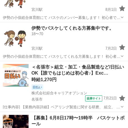
宮川駅
8月1日
伊勢の小俣総合体育館にて バスケのメンバー募集します！ 初心者でも
経験者でもいいですが、 最低限のマナーは守って下さい〜 これからメ
三重
伊勢市
宮川駅
バスケットボール
バスケ
伊勢でバスケしてくれる方募集中です。
ンバーを増やしていきたいと思っていますので よろしくお願いいたし
18〜70
ます。 8月の日程です...
宮川駅
7月2日
伊勢の小俣総合体育館にて バスケしてくれる方募集します！ 初心者で
も経験者でもいいですが、 最低限のマナーは守って下さい〜 これから
三重
伊勢市
宮川駅
バスケットボール
バスケ
＜名張市＞組立・加工・食品製造など/日払い
メンバーを増やしていきたいと思っていますので よろしくお願いいた
OK【誰でもはじめは初心者♪】Exc…
します。 7月の日程で...
時給1,270円
日払い
株式会社綜合キャリアオプション
7月21日
提携サイト
名張市
[仕事内容] 【業務内容詳細】ベアリング製造に関する研磨、 組立、 検
査ならびにそれらに付属する業務をお任せいたします。 ライン作業で
三重
名張市
工場
【募集】6月8日17時〜19時半 バスケットボ
す。 【取扱製品情報】自動車用ベアリング部品 。＋お仕事探しはコン
ール
シェルスタッフにおまか...