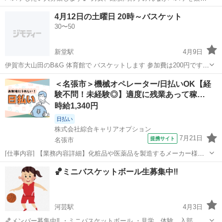
める場所にしたいと考えています。性別、経験、年齢等は問いません
三重
四日市市
バスケットボール
バスケ
4月12日の土曜日 20時～バスケット
が最低限のマナーのある方を探しています。 久しぶりにバスケがした
30〜50
い、初めてだけどちょっとや...
新堂駅
4月9日
伊賀市大山田のB&G 体育館で バスケットします 参加費は200円です
時間は20時～22時です
三重
伊賀市
新堂駅
バスケットボール
バスケット
＜名張市＞機械オペレーター/日払いOK【経
験不問！未経験◎】適度に残業あって稼…
時給1,340円
日払い
株式会社綜合キャリアオプション
7月21日
提携サイト
名張市
[仕事内容] 【業務内容詳細】化粧品や医薬品を製造するメーカー様で
のお仕事です。 フィルムに印刷する部署での機械OPなど。 空調完備
三重
名張市
工場
🏀ミニバスケットボール生募集中‼️
で快適な環境で就業できます。 直接雇用切り替えの実績も多数ある企
業様です。 【取扱製品情報】...
河芸駅
4月3日
🏀メンバー募集中‼️ ・ミニバスケットボール ・見学、体験、入部、初