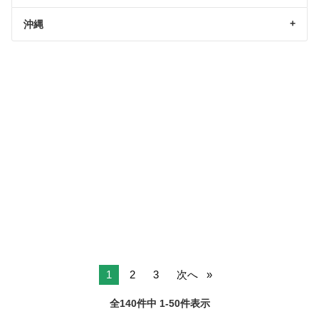
沖縄
1
2
3
次へ
全140件中 1-50件表示