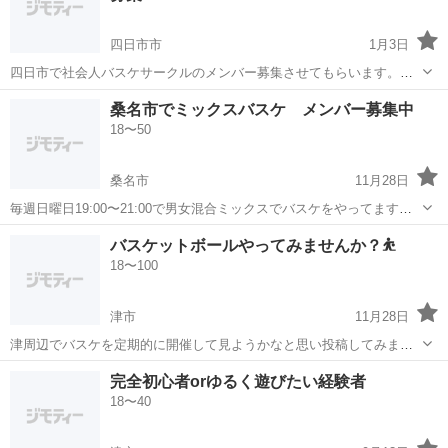
四日市市
1月3日
四日市で社会人バスケサークルのメンバー募集させてもらいます。
2023.9.25より募集のためまだまだメンバー集まっていませんが、メン
三重
四日市市
バスケットボール
バスケ
桑名市でミックスバスケ メンバー募集中
バーが固まってしまって入りにくいとかはないのでいいかと思いま
18〜50
す。 レベルは体育レベル〜中級...
桑名市
11月28日
毎週日曜日19:00〜21:00で男女混合ミックスでバスケをやってます。
年2回程大会も開催したり、皆んなで飲み会をしたりしています。年
三重
桑名市
バスケットボール
バスケ
バスケットボールやってみませんか？⛹️
齢 性別 上手い下手は 関係無しでバスケしませんか？
18〜100
津市
11月28日
津周辺でバスケを定期的に開催して見ようかなと思い投稿してみまし
た！ 自分はバスケ経験者ですが、初心者大歓迎です！ みんなで楽しく
三重
津市
バスケットボール
バスケ
完全初心者orゆるく遊びたい経験者
スポーツをやってみたいです！ 自分はダイエットのために始めようと
18〜40
思います！ ぜひよろしくお願いし...