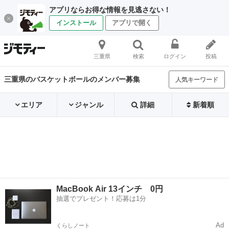
アプリならお得な情報を見逃さない！
インストール
アプリで開く
三重県
検索
ログイン
投稿
三重県のバスケットボールのメンバー募集
人気キーワード
エリア
ジャンル
詳細
新着順
MacBook Air 13インチ 0円
抽選でプレゼント！応募は1分
Ad
くらしノート