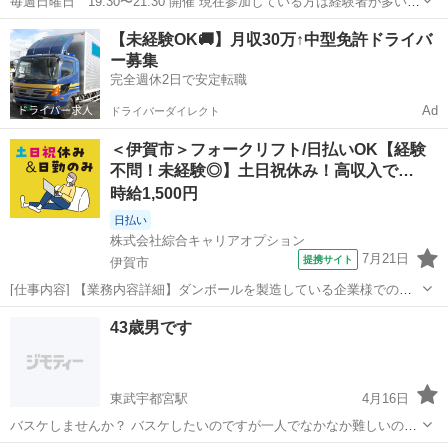
毎週日曜日 19:30〜21:30 開催 現在参加している方は経験者が多いで
すが、ボールをシェアしながらプレーできる方ばかりなので和やかな
三重
津市
河芸駅
バスケットボール
バスケ
【未経験OK🚚】月収30万↑中型免許ドライバ
雰囲気の中で活動しています。 定期的に参加者が10人を下回る為募集
ー募集
に踏み切りました。...
完全週休2日で安定転職
Ad
ドライバーダイレクト
＜伊賀市＞フォークリフト/日払いOK【経験
不問！未経験◎】土日祝休み！高収入で…
時給1,500円
日払い
株式会社綜合キャリアオプション
7月21日
提携サイト
伊賀市
[仕事内容] 【業務内容詳細】ダンボールを製造している企業様でのお
仕事です。 下記業務をお任せいたします。 ・フォークリフトでのダン
三重
伊賀市
工場
43歳男です
ボール製品の運搬・ダンボール在庫整理などの付帯業務【取扱製品情
報】ダンボールなど 。＋お仕...
東武宇都宮駅
4月16日
バスケしませんか？ バスケしたいのですが一人でなかなか難しいので
ハードじゃなくゆるく楽しくバスケしたい人いたら年齢性別不問で