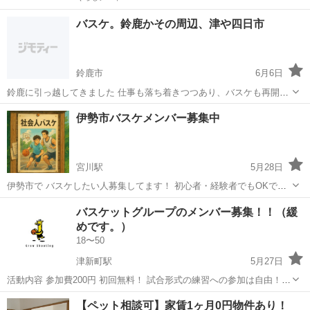
バスケ。鈴鹿かその周辺、津や四日市
鈴鹿市
6月6日
鈴鹿に引っ越してきました 仕事も落ち着きつつあり、バスケも再開し
ました あとは 金曜日・土曜日の仕事終わり、もしくは日曜日にバスケ
三重
鈴鹿市
バスケットボール
伊勢市バスケメンバー募集中
できるチームがあればさらに嬉しいです チームや集まりを御存知の方
はぜひ...
宮川駅
5月28日
伊勢市で バスケしたい人募集してます！ 初心者・経験者でもOKで
す。 最低限のマナーは守って下さい！ ガチガチではないので身体を動
三重
伊勢市
宮川駅
バスケットボール
バスケ
バスケットグループのメンバー募集！！（緩
かす目的でも大丈夫です！ 6月の日程ですが、 小俣総合体育館にて 8
めです。）
日(月) 15日(月...
18〜50
津新町駅
5月27日
活動内容 参加費200円 初回無料！ 試合形式の練習への参加は自由！ 2
コートあるので、疲れたら隣のコートでシューティングしてても大丈
三重
津市
津新町駅
バスケットボール
【ペット相談可】家賃1ヶ月0円物件あり！
夫です！ ・初心者 ・未経験者 ・ちょっとした運動がしたい ・ダイエ