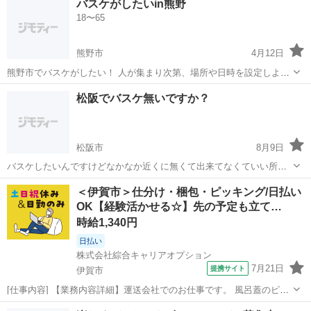
バスケがしたいin熊野
くありません！ なので初心者も大歓迎です！ 性別等は特に問いませ
18〜65
ん！ コメントお待ちしてお...
熊野市
4月12日
熊野市でバスケがしたい！ 人が集まり次第、場所や日時を設定しよう
と思います！ レベルは初～中級者でenjoyバスケ 基本、ゲーム形式の
三重
熊野市
バスケットボール
バスケ
松阪でバスケ無いですか？
みで行いたいと思います。 オープンチャット(Line) 熊野バスケッ...
松阪市
8月9日
バスケしたいんですけどなかなか近くに無くて出来てなくていい所あ
ったら誘って欲しいです
三重
松阪市
バスケットボール
バスケ
＜伊賀市＞仕分け・梱包・ピッキング/日払い
OK【経験活かせる☆】先の予定も立て…
時給1,340円
日払い
株式会社綜合キャリアオプション
7月21日
提携サイト
伊賀市
[仕事内容] 【業務内容詳細】運送会社でのお仕事です。 風呂蓋のピッ
キングを任せいたします。 【取扱製品情報】風呂蓋 。＋お仕事探しは
三重
伊賀市
仕分け