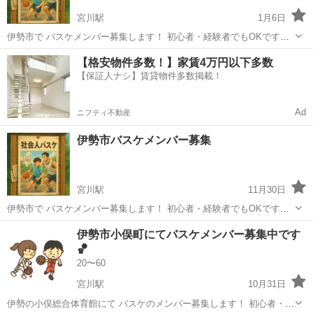
宮川駅
1月6日
伊勢市で バスケメンバー募集します！ 初心者・経験者でもOKです。
最低限のマナーは守って下さい！ ガチガチではないので身体を動かす
三重
伊勢市
宮川駅
バスケットボール
バスケ
【格安物件多数！】家賃4万円以下多数
目的でも大丈夫です！ 1月の日程ですが、 小俣総合体育館にて 19日
【保証人ナシ】賃貸物件多数掲載！
(月) 26日(月...
Ad
ニフティ不動産
伊勢市バスケメンバー募集
宮川駅
11月30日
伊勢市で バスケメンバー募集します！ 初心者・経験者でもOKです。
最低限のマナーは守って下さい！ ガチガチではないので身体を動かす
三重
伊勢市
宮川駅
バスケットボール
バスケ
伊勢市小俣町にてバスケメンバー募集中です
目的でも大丈夫です！ 12月の日程ですが、 小俣総合体育館にて 1日
🏀
(月) 8日(月)...
20〜60
宮川駅
10月31日
伊勢の小俣総合体育館にて バスケのメンバー募集します！ 初心者・経