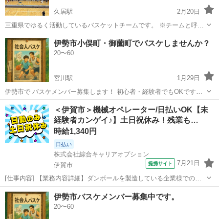
久居駅
2月20日
三重県でゆるく活動しているバスケットチームです。 ※チームと呼べ
るほど集まって練習はしてません。。。 高校時代仲良かったメンバー
三重
津市
久居駅
バスケットボール
チーム
伊勢市小俣町・御薗町でバスケしませんか？
で集まりチームを組み 市内の大会等に出場しています。 平均年齢28歳
20〜60
12人程度で活動し始め...
宮川駅
1月29日
伊勢市で バスケメンバー募集します！ 初心者・経験者でもOKです。
最低限のマナーは守って下さい！ ガチガチではないので身体を動かす
三重
伊勢市
宮川駅
バスケットボール
バスケ
＜伊賀市＞機械オペレーター/日払いOK【未
目的でも大丈夫です！ 2月の日程ですが、 小俣総合体育館にて 2日(月)
経験者カンゲイ♪】土日祝休み！残業も…
9日(月) ...
時給1,340円
日払い
株式会社綜合キャリアオプション
7月21日
提携サイト
伊賀市
[仕事内容] 【業務内容詳細】ダンボールを製造している企業様でのお
仕事です。 下記業務をお任せいたします。 ・ダンボールの原料の機械
三重
伊賀市
工場
伊勢市バスケメンバー募集中です。
セットとオペレート・ダンボールシートをベルトに乗せる・印刷の版
20〜60
を替える【取扱製品情報】ダンボ...