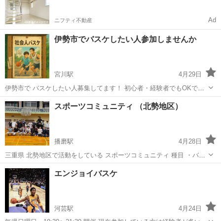
Ad
ニフティ不動産
伊勢市でバスケしたい人参加しませんか
宮川駅
4月29日
伊勢市で バスケしたい人募集してます！ 初心者・経験者でもOKで
す。 最低限のマナーは守って下さい！ ガチガチではないので身体を動
三重
伊勢市
宮川駅
バスケットボール
い人
スポーツコミュニティ （北勢地区）
かす目的でも大丈夫です！ 5月の日程ですが、 小俣総合体育館にて 18
日(月) 25日(...
播磨駅
4月28日
三重県 北勢地区で活動をしている スポーツコミュニティ 種目 ・バス
ケットボール ・バレーボール ・フットサル ・バドミントン ・ランニ
三重
桑名市
播磨駅
バスケットボール
スポーツクラブ
エンジョイバスケ
ング etc 月に2~4回開催 主に桑名市で活動 必ずしも全部、参加しなく
て大丈夫です...
河芸駅
4月24日