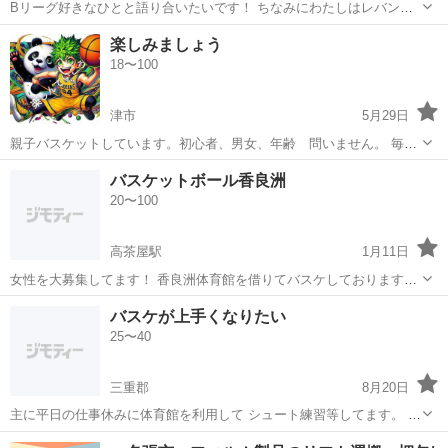
Bリーグ好きなひとと語り合いたいです！ ちなみにわたしはレバンガ
北海道ブースターです！ なぜ北海道推しなのか？ 答えは友達になって
三重
鈴鹿市
バスケットボール
Bリーグ
楽しみましょう
から、、、笑笑 よろしくお願いします🙇‍♀️
18〜100
津市
5月29日
親子バスケットしています。初心者、男女、年齢 問いません。 毎週
水曜日 久居農林高校体館 19時半～21時 親子バスケッ トしていま
三重
津市
バスケットボール
バスケット
バスケットボール香良洲
す。御参加如何でしょうか。 現在、親子バスケット １面、大人バス
20〜100
ケット １面でバス...
高茶屋駅
1月11日
女性を大募集してます！ 香良洲体育館を借りてバスケしております。
時間は毎回19時45分〜21時30分まで ⭕️令和6年 5/15 水曜 5/29 水曜
三重
津市
高茶屋駅
バスケットボール
バスケット
バスケが上手くなりたい
6/5 水曜 6/12 水曜 6/21 金曜 6/26 水曜 7/2...
25〜40
三重郡
8月20日
主に平日の仕事休みに体育館を利用して シュート練習等してます。 午
前中が多いです。 ふらっと思い立ってひとりでしてるので 同じような
三重
三重郡
バスケットボール
バスケ