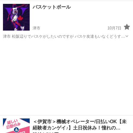
験者でもOKです。 最低限のマナーは守って下さい！ 少しずつですが
三重
伊勢市
宮川駅
バスケットボール
バスケ
バスケットボール
メンバーも集まりつつあります！ 11月の日程ですが、 3日（月） 24日
（月） 全日2...
津市
10月7日
津市 松阪辺りでバスケがしたいのですが バスケ友達もいなくどうすれ
ばいいか分からなく投稿しました。 32才男です。津市住み。 経験は中
三重
津市
バスケットボール
バスケ
学生3年間のみです。 下手です。緩めで楽しみたいです。 どなたか誘
って頂けると幸いです。...
＜伊賀市＞機械オペレーター/日払いOK【未
経験者カンゲイ♪】土日祝休み！憧れの…