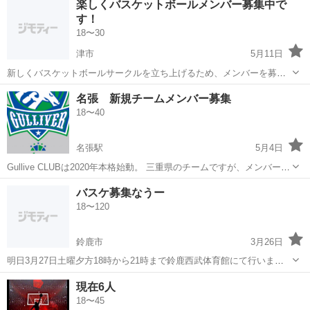
楽しくバスケットボールメンバー募集中で
コンシェルスタッフにおまかせ＋。 あなたのお仕事探しをしっかりサ
す！
ポート！ たとえば… ...
18〜30
津市
5月11日
新しくバスケットボールサークルを立ち上げるため、メンバーを募集
しています！ 初心者、経験者、女性、男性、誰でも大歓迎です！ 少し
三重
津市
バスケットボール
サークル
名張 新規チームメンバー募集
でも興味がありましたらメッセージください！！ 体験だけでも大丈夫
18〜40
です！
名張駅
5月4日
Gullive CLUBは2020年本格始動。 三重県のチームですが、メンバーは
転勤や就職などで三重県へ来た県外者や外国籍の方などが中心なの
三重
名張市
名張駅
バスケットボール
チーム
バスケ募集なうー
で、新しくチームを探している方は同じ境遇の方が多く、非常に打ち
18〜120
解けやすいと思い...
鈴鹿市
3月26日
明日3月27日土曜夕方18時から21時まで鈴鹿西武体育館にて行います‼︎
初心者、経験者、もうどんな方でもいらしてください‼︎ 僕達と和気あ
三重
鈴鹿市
バスケットボール
バスケ
現在6人
いあい楽しいバスケしませんか？😊
18〜45