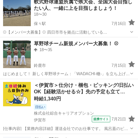
軟式野球連盟所属で県大会、全国大会目指し
が楽しめるスポーツです♪ バドミントンのラケットより短いラケット
たい人、一緒に上を目指しましょう！
で、羽根に大きなスポンジをつ...
18〜30
保々駅
7月16日
⚾️【メンバー大募集】⚾️ 四日市市を拠点に活動している
⭐️**STRANGERS（ストレンジャーズ）**⭐️です！ 毎週日曜日に活動
三重
四日市市
保々駅
野球
60歳
草野球チーム新規メンバー大募集！ ⚾
中！ ※第3日曜日は専用グラウンドで練習しています！ 「野球が好
18〜35
き。」 「もう一度...
鈴鹿市
7月15日
はじめまして！ 新しく草野球チーム：「WADACHI-轍-」を立ち上げる
ことになり、一緒に楽しめるメンバーを募集しています😊 🌱 募集内容
三重
鈴鹿市
野球
＜伊賀市＞仕分け・梱包・ピッキング/日払い
✅ 野球が好きな方ならどなたでも大歓迎！ ✅ 初心者・ブランクがある
OK【経験活かせる☆】先の予定も立て…
方も大歓迎！ ...
時給1,340円
日払い
株式会社綜合キャリアオプション
7月21日
提携サイト
伊賀市
[仕事内容] 【業務内容詳細】運送会社でのお仕事です。 風呂蓋のピッ
キングを任せいたします。 【取扱製品情報】風呂蓋 。＋お仕事探しは
三重
伊賀市
仕分け