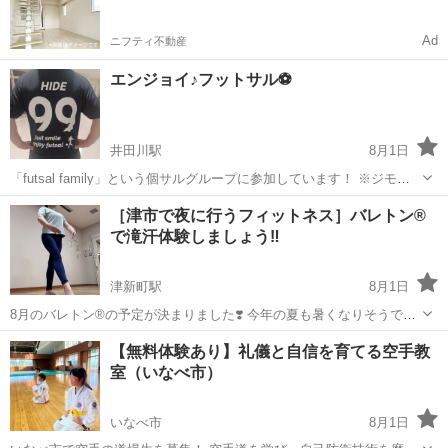
Ad
ニフティ不動産
エンジョイ♪フットサル⚽️
井田川駅
8月1日
「futsal family」という個サルグループに参加しています！ ※ジモテ
ィー内でメンバー募集しているので見てみてください。 ８月 ２日
三重
亀山市
井田川駅
フットサル
サル
［津市で夜に行うフィットネス］バレトン®︎
（日）※開催決定⭕️ ２２日（土）※開催決定⭕️ ９月 ５日
で滝汗体験しましょう‼️
（土）※開催予定△...
津新町駅
8月1日
8月のバレトン®︎の予定が決まりました❣️ 今年の夏も暑くなりそうです
ね🔥 脱水に気をつけながらすごしましょうね！ そして、バレトン®︎が
三重
津市
津新町駅
その他
【無料体験あり】礼儀と自信を育てる空手教
お久しぶりの方も再開してみませんか‼️ お待ちしていま〜す。 8月 6日
室（いなべ市）
(木) 学...
いなべ市
8月1日