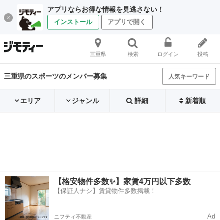
アプリならお得な情報を見逃さない！
インストール
アプリで開く
三重県
検索
ログイン
投稿
三重県のスポーツのメンバー募集
人気キーワード
エリア
ジャンル
詳細
新着順
【格安物件多数✨】家賃4万円以下多数
【保証人ナシ】賃貸物件多数掲載！
Ad
ニフティ不動産