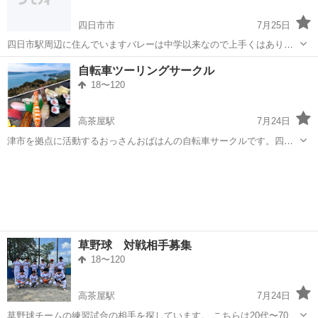
四日市市
7月25日
四日市駅周辺に住んでいますバレーは中学以来なので上手くはありま
せんがぜひ近くでやっているバレーチームさんがあれば誘って下さ
三重
四日市市
バレーボール
自転車ツーリングサークル
い！
18〜120
高茶屋駅
7月24日
津市を拠点に活動するおっさんおばはんの自転車サークルです。四日
市から伊勢までメンバーがいます。老若男女メンバー募集中です。 月
三重
津市
高茶屋駅
その他
サークル
１回程度、自転車ツーリングを開催しています。ロードバイクの方が
多いですが、クロスバイクや脚力のあ...
草野球 対戦相手募集
18〜120
高茶屋駅
7月24日
草野球チームの練習試合の相手を探しています。 こちらは20代〜70代