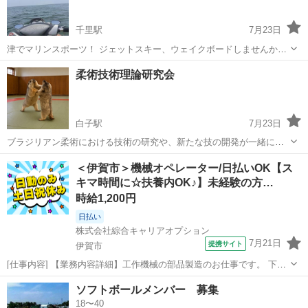
千里駅
7月23日
津でマリンスポーツ！ ジェットスキー、ウェイクボードしませんか？
活動は土日になります。 男性、女性、お子さんでも大丈夫です。 営利
三重
津市
千里駅
その他
マリーナ
柔術技術理論研究会
目的ではありませんので、参加費は不要ですが、マリーナの駐車代、
施設利用代は自己負担でお願いしま...
白子駅
7月23日
ブラジリアン柔術における技術の研究や、新たな技の開発が一緒にで
きる方を募集しております。立技、寝技、サブミッション、崩しなど
三重
鈴鹿市
白子駅
その他
＜伊賀市＞機械オペレーター/日払いOK【ス
の研究をしたいと思います。格闘技未経験の方でも歓迎しますので、
キマ時間に☆扶養内OK♪】未経験の方…
よろしくお願いします！ 場所は鈴鹿市...
時給1,200円
日払い
株式会社綜合キャリアオプション
7月21日
提携サイト
伊賀市
[仕事内容] 【業務内容詳細】工作機械の部品製造のお仕事です。 下記
業務をお任せいたします。 (1)コーティング炉のメンテナンス前後処理
三重
伊賀市
工場
ソフトボールメンバー 募集
補助。 炉の操作等は社員さんがしていただけます。 (2)研磨機でのバ
18〜40
リ取り。 エアガンで...