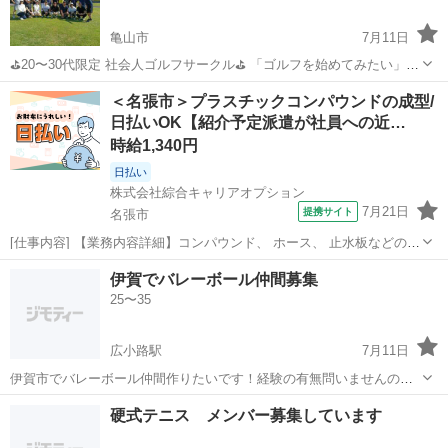
亀山市
7月11日
⛳20〜30代限定 社会人ゴルフサークル⛳ 「ゴルフを始めてみたい」
「同年代と気軽にラウンドしたい」 「一緒にゴルフを楽しめる仲間が
三重
亀山市
ゴルフ
ラウンド
＜名張市＞プラスチックコンパウンドの成型/
ほしい」 そんな方を募集しています😊 初心者の方でも参加しやすく、
日払いOK【紹介予定派遣が社員への近…
気軽に...
時給1,340円
日払い
株式会社綜合キャリアオプション
7月21日
提携サイト
名張市
[仕事内容] 【業務内容詳細】コンパウンド、 ホース、 止水板などの製
造メーカーの紹介予定派遣！ プラスチックコンパウンドの成型機械オ
三重
名張市
工場
伊賀でバレーボール仲間募集
ペレーターをお任せします。 【取扱製品情報】プラスチックコンパウ
25〜35
ンド 。＋お仕事探しはコ...
広小路駅
7月11日
伊賀市でバレーボール仲間作りたいです！経験の有無問いませんので
興味のある方はぜひお声がけください！
三重
伊賀市
広小路駅
バレーボール
硬式テニス メンバー募集しています