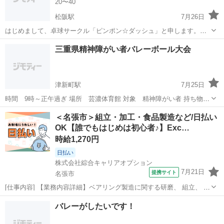
20〜40
松阪駅
7月26日
はじめまして、卓球サークル「ピンポン☆ダッシュ」と申します。
【運営方針】 当サークルは、初心者でも楽しめる卓球を目指していま
三重
松阪市
松阪駅
その他
ピンポン
三重県精神障がい者バレーボール大会
す。 【募集要項】 募集年齢：20歳 〜 40歳 卓球経験：初級レベル（温
泉卓球...
津新町駅
7月25日
時間 9時～正午過ぎ 場所 芸濃体育館 対象 精神障がい者 持ち物
精神障がい者手帳 ドリームオールスターズのメンバーとして参加され
三重
津市
津新町駅
バレーボール
障がい者
＜名張市＞組立・加工・食品製造など/日払い
たい方連絡ください。
OK【誰でもはじめは初心者♪】Exc…
時給1,270円
日払い
株式会社綜合キャリアオプション
7月21日
提携サイト
名張市
[仕事内容] 【業務内容詳細】ベアリング製造に関する研磨、 組立、 検
査ならびにそれらに付属する業務をお任せいたします。 ライン作業で
三重
名張市
工場
バレーがしたいです！
す。 【取扱製品情報】自動車用ベアリング部品 。＋お仕事探しはコン
シェルスタッフにおまか...