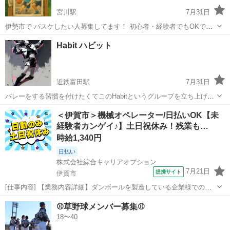
宮川駅
7月31日
伊勢市で バスケしたい人募集してます！ 初心者・経験者でもOKで
す。 最低限のマナーは守って下さい！ ガチガチではないので身体を動
三重
伊勢市
宮川駅
バスケットボール
バスケ
Habit ハビット
かす目的でも大丈夫です！ 8月の日程ですが、 小俣総合体育館にて 3
日(月) 10日(月...
近鉄富田駅
7月31日
バレーをする習慣を付けたくてこのHabitというグループを立ち上げま
した。 自分自身バレーの経験は高校3年間のみなのでレベル的には初
三重
四日市市
近鉄富田駅
バレーボール
＜伊賀市＞機械オペレーター/日払いOK【未
心者〜経験年数3年程の経験者で集まってやりたいと思っています。
経験者カンゲイ♪】土日祝休み！残業も…
参加する際は経験の有無(有の...
時給1,340円
日払い
株式会社綜合キャリアオプション
7月21日
提携サイト
伊賀市
[仕事内容] 【業務内容詳細】ダンボールを製造している企業様でのお
仕事です。 下記業務をお任せいたします。 ・ダンボールの原料の機械
三重
伊賀市
工場
⚾️草野球メンバー募集⚾️
セットとオペレート・ダンボールシートをベルトに乗せる・印刷の版
18〜40
を替える【取扱製品情報】ダンボ...