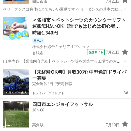
四日市市
7月21日
ベリーダンスは身体にとてもいい運動です ベリーダンスの基本の動き
で、音楽に合わせて楽しく身体を動かして、綺麗なボディラインを目
三重
四日市市
その他
サークル
＜名張市＞ペットシーツのカウンターリフト
指しませんか？ 楽しく踊るだけで筋トレになり、基礎代謝が上がり太
運搬/日払いOK【誰でもはじめは初心者…
りにくくなります！ ...
時給1,340円
日払い
株式会社綜合キャリアオプション
7月21日
提携サイト
名張市
[仕事内容] 【業務内容詳細】ペットシーツ等を製造する工場でのお仕
事です。 カウンターリフトでの運搬のお仕事をお任せします。 5:30～
三重
名張市
工場
【未経験OK🚚】月収30万↑中型免許ドライバ
14:30もしくは14:00～23:00の時間帯専属勤務です。 【取扱製品情報】
ー募集
ペットシ...
完全週休2日で安定転職
Ad
ドライバーダイレクト
四日市エンジョイフットサル
18〜60
高角駅
7月19日