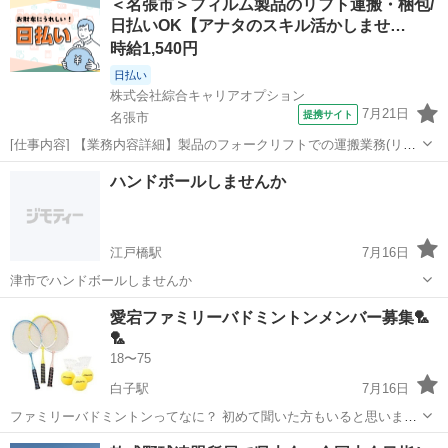
＜名張市＞フィルム製品のリフト運搬・梱包/
す！
日払いOK【アナタのスキル活かしませ…
時給1,540円
日払い
株式会社綜合キャリアオプション
7月21日
提携サイト
名張市
[仕事内容] 【業務内容詳細】製品のフォークリフトでの運搬業務(リー
チ)、 出荷準備、 梱包業務【取扱製品情報】フィルム製品 。＋お仕事
三重
名張市
工場
ハンドボールしませんか
探しはコンシェルスタッフにおまかせ＋。 あなたのお仕事探しをしっ
かりサポート！ たと...
江戸橋駅
7月16日
津市でハンドボールしませんか
三重
津市
江戸橋駅
その他
愛宕ファミリーバドミントンメンバー募集🏸
🏸
18〜75
白子駅
7月16日
ファミリーバドミントンってなに？ 初めて聞いた方もいると思います
😉 ファミリーバドミントンとは子供から高齢の方まで幅広い年齢の方
三重
鈴鹿市
白子駅
その他
ファミリー