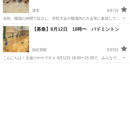
津市
8月7日
当初、職場の仲間で設立し、市民大会や職場内の大会等に参加してき
ました。現在はSNSで集まったメンバーが中心、登録は50名余り（増
三重
津市
バドミントン
50代
【募集】8月12日 18時〜 バドミントン
減あり、年齢層様々） 練習は、前半でドライブ、クリア、ヘアピン、
スマッシュ、ステップ確認などの、...
加佐登駅
8月5日
こんにちは！主催のややです☺ 8月12日 18:00〜21:00で、みんなで楽
しくバドミントンをしませんか？ （途中参加・途中退席も全然OKで
三重
鈴鹿市
加佐登駅
バドミントン
60代
す！） 場所 鈴鹿市西部体育館 料金 800円 ​＼ ✨新規メンバー・初心
者さん...