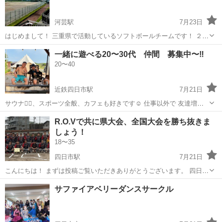
河芸駅
7月23日
はじめまして！ 三重県で活動しているソフトボールチームです！ ２０
２６年の始動に向け現在メンバーを１〜２名募集しております！ 新し
三重
津市
河芸駅
野球
チーム
一緒に遊べる20〜30代 仲間 募集中〜‼️
くソフトボールを始めたい方、是非是非ご応募いただけますと幸いで
20〜40
す！ ご興味...
近鉄四日市駅
7月21日
サウナ🧖‍♀️、スポーツ全般、カフェも好きです☺️ 仕事以外で 友達増や
すのって難しくなってきませんか？？ 自分はそうでした！！ そんな人
三重
四日市市
近鉄四日市駅
スポーツ
R.O.Vで共に県大会、全国大会を勝ち抜きま
や引っ越してきての友達増やしの きっかけになれば✨ 気楽に問い合わ
しょう！
せまで、コメ...
18〜35
四日市駅
7月21日
こんにちは！ まずは投稿ご覧いただきありがとうございます。 四日市
野球連盟B級に所属しております、R.O.Vです！ R.O.Vは長年夢であっ
三重
四日市市
四日市駅
野球
サファイアベリーダンスサークル
た、県大会優勝🏆そして、全国大会出場！という目標を、創部２３年
にしてついに叶えました...