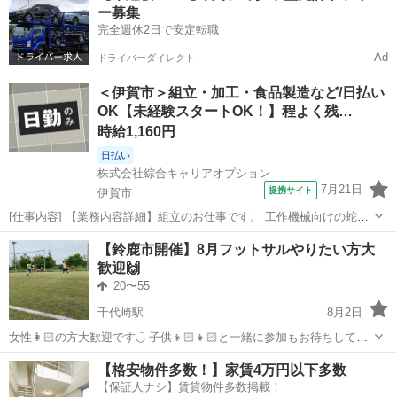
ー募集
からでもOKです。楽しくがモット...
完全週休2日で安定転職
Ad
ドライバーダイレクト
＜伊賀市＞組立・加工・食品製造など/日払い
OK【未経験スタートOK！】程よく残…
時給1,160円
日払い
株式会社綜合キャリアオプション
7月21日
提携サイト
伊賀市
[仕事内容] 【業務内容詳細】組立のお仕事です。 工作機械向けの蛇腹
を製造している企業様で組立をしていただきます。 【取扱製品情報】
三重
伊賀市
工場
【鈴鹿市開催】8月フットサルやりたい方大
工作機械向けの蛇腹 。＋お仕事探しはコンシェルスタッフにおまかせ
歓迎🙌
＋。 あなたのお仕事探し...
20〜55
千代崎駅
8月2日
女性👩🏻の方大歓迎です◡̈ 子供👦🏻👧🏻と一緒に参加もお待ちしてま
す！！ ◎フットサルしたことないけどやってみたい🙋‍♀️ ◎久しぶりに
三重
鈴鹿市
千代崎駅
フットサル
特別支援学校
【格安物件多数！】家賃4万円以下多数
ボール蹴れるから体力とか不安だし、 個サルに参加するのには勇気い
【保証人ナシ】賃貸物件多数掲載！
るな〜🤔 ◎三重...