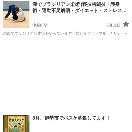
三重
伊賀市
バスケットボール
バスケ
津でブラジリアン柔術 (寝技格闘技・護身
(`･ω･´)ｷﾘｯ 三重県伊賀市の 「タヌバス」で...
術・運動不足解消・ダイエット・ストレス…
津新町駅
7月31日
津市でブラジリアン柔術をやっています「にわかグラップル」という
ブラジリアン柔術クラブです。 ブラジリアン柔術とは、はしょってい
三重
津市
津新町駅
その他
寝技
えば「待て」のない柔道です。柔道はきれいに投げられたり、押さえ
込まれたらそこで終わりですが...
8月、伊勢市でバスケ募集してます！