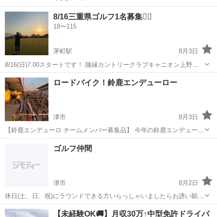
8/16三重県ゴルフ1名募集🏌️‍♂️
18〜115
茅町駅
8月3日
8/16(日)7:00スタートです！ 隨縁カントリークラブキャニオン上野コ
ースです！ 急遽1名キャンセルになったため、1名募集します！ 初心者
三重
伊賀市
茅町駅
ゴルフ
30代後半
ロードバイク！鈴鹿エンデューロー
の方も大歓迎👍 30代後半のエンジョイ勢３人です🤩 ガチゴルフではな
いので、気...
津市
8月3日
【鈴鹿エンデューロ チームメンバー募集品】 今年の鈴鹿エンデューロ
に一緒に参加していただける方を1名募集しています！ 現在、ロード
三重
津市
その他
ゴルフ仲間
バイク仲間4名で50代、40代、20代参加予定です。 楽しく走りなが
ら、チームで完走・充実した...
津市
8月2日
休日(土、日、祝)にラウンドできる方いらっしゃいましたらお誘い願い
ます。ゴルフ歴長いですが、全くコースに行ってないので全然上手く
三重
津市
ゴルフ
【未経験OK🚚】月収30万↑中型免許ドライバ
ありません。50代男性でもよろしければお願いします🙇打ちっぱなし