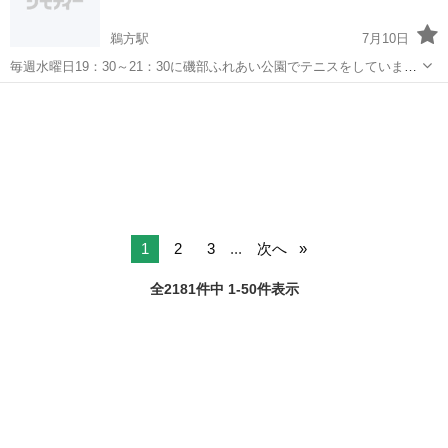
鵜方駅
7月10日
毎週水曜日19：30～21：30に磯部ふれあい公園でテニスをしています
(ゲームメインの練習会です) 最初20分から30分程ウォーミングアッ
三重
志摩市
鵜方駅
テニス
ボール
プにショートラリー、ロングラリー、ボレストを行い残りの時間をゲ
ームとい...
1
2
3
...
次へ
全2181件中 1-50件表示