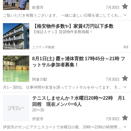
鈴鹿市
7月30日
ご覧いただき有難うございます。 一緒に楽しい日曜を過ごしてくれる
選手・マネージャーさんを募集しております。 ■メンバー構成： 初心
三重
鈴鹿市
野球
マネージャー
【格安物件多数✨】家賃4万円以下多数
者〜元プロ注選手まで幅広くいます！ ■活動地域： 活動地域のメイン
【保証人ナシ】賃貸物件多数掲載！
は鈴鹿市...
Ad
ニフティ不動産
8月1日(土) 霞ヶ浦体育館 17時45分～21時 フ
ットサル参加者募集！
阿倉川駅
7月30日
月1～3回位、仕事仲間や友達を誘ってフットサルをやってます。 8月
第1回目は8月1日(土曜日)開催となります。 17時45分～21時00分、霞
三重
四日市市
阿倉川駅
フットサル
体育館
テニスしませんか？水曜日20時〜22時 月1
ヶ浦体育館にて開催します。 体動かしたい方、日にち･時間が合えば
回程 現在メンバー6人
一緒にいかが...
20〜35
伊賀市
7月30日
伊賀市のサンピアテニスコートで水曜日の夜、20時〜22時の時間帯