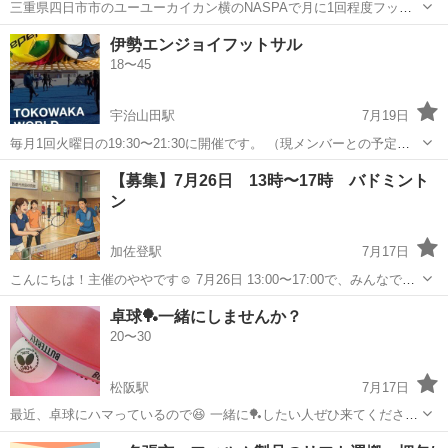
三重県四日市市のユーユーカイカン横のNASPAで月に1回程度フット
サルやっています。 その日に集まったメンバーに合わせて楽しくやっ
三重
四日市市
高角駅
フットサル
伊勢エンジョイフットサル
てます。 今は人数が少ないことがあるため人数を増やしてもっと楽し
18〜45
エンジョイフットサル
くやりたいと考えていますので、...
宇治山田駅
7月19日
毎月1回火曜日の19:30〜21:30に開催です。 （現メンバーとの予定に
より曜日変更の可能性もあります） その日に集まったメンバーに合わ
三重
伊勢市
宇治山田駅
フットサル
【募集】7月26日 13時〜17時 バドミント
せて楽しくやってます。 今は人数が少ないことがあるため人数を増や
ン
エンジョイフットサル
してもっと楽しくやりた...
加佐登駅
7月17日
こんにちは！主催のややです☺ 7月26日 13:00〜17:00で、みんなで楽
しくバドミントンをしませんか？ （途中参加・途中退席も全然OKで
三重
鈴鹿市
加佐登駅
バドミントン
60代
卓球🏓一緒にしませんか？
す！） 場所 鈴鹿市西部体育館 料金 900円 ​＼ ✨新規メンバー・初心
20〜30
者さん...
松阪駅
7月17日
最近、卓球にハマっているので😆 一緒に🏓したい人ぜひ来てください
✨ 初心者歓迎です！🔰 場所は基本、松坂でやってますが津でもやれま
三重
松阪市
松阪駅
スポーツ