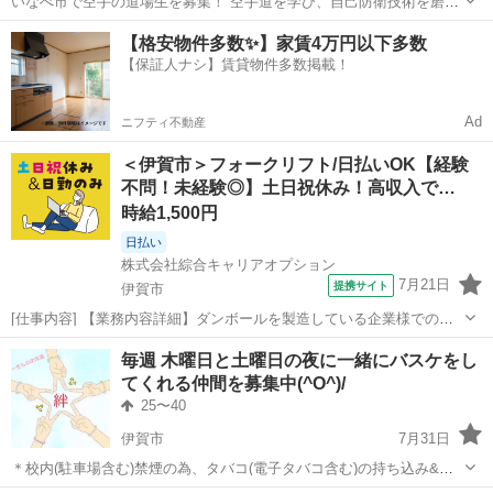
いなべ市で空手の道場生を募集！ 空手道を学び、自己防衛技術を磨
き、 心身を鍛えるための道場に、新たなる仲間を求めています。 無料
三重
いなべ市
その他
空手道
【格安物件多数✨】家賃4万円以下多数
体験実施中 要事前連絡願います。 少人数ですが、組手と形を練習して
【保証人ナシ】賃貸物件多数掲載！
います。 伝統...
Ad
ニフティ不動産
＜伊賀市＞フォークリフト/日払いOK【経験
不問！未経験◎】土日祝休み！高収入で…
時給1,500円
日払い
株式会社綜合キャリアオプション
7月21日
提携サイト
伊賀市
[仕事内容] 【業務内容詳細】ダンボールを製造している企業様でのお
仕事です。 下記業務をお任せいたします。 ・フォークリフトでのダン
三重
伊賀市
工場
毎週 木曜日と土曜日の夜に一緒にバスケをし
ボール製品の運搬・ダンボール在庫整理などの付帯業務【取扱製品情
てくれる仲間を募集中(^O^)/
報】ダンボールなど 。＋お仕...
25〜40
伊賀市
7月31日
＊校内(駐車場含む)禁煙の為、タバコ(電子タバコ含む)の持ち込み&喫
煙は禁止しています。 (*｣´□`)｣{ｼｭｳｺﾞｳ ゞ(≧ε≦*) 爆笑 はい、どうも～