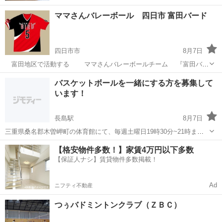
ママさんバレーボール 四日市 富田バード
四日市市
8月7日
富田地区で活動する ママさんバレーボールチーム 『富田バー
ド』です。 練習日：火曜日、木曜日 １９時～２１時 練習場所：
三重
四日市市
バレーボール
バード
バスケットボールを一緒にする方を募集して
富田中学校体育館 【募集対象】 🔴富田地区在住、バレー経験者、既婚
います！
者、シ...
長島駅
8月7日
三重県桑名郡木曽岬町の体育館にて、毎週土曜日19時30分~21時まで
5x5,3x3のゲーム、シューティング等を行っております。 初心者多数
三重
桑名郡
長島駅
バスケットボール
【格安物件多数！】家賃4万円以下多数
で、体を動かすことを目的としており、わいわい楽しめる雰囲気で
【保証人ナシ】賃貸物件多数掲載！
す。 現在参加者が学...
Ad
ニフティ不動産
つぅバドミントンクラブ（ＺＢＣ）