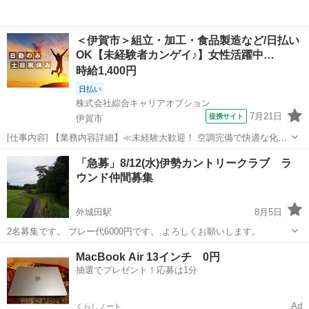
＜伊賀市＞組立・加工・食品製造など/日払い
OK【未経験者カンゲイ♪】女性活躍中…
時給1,400円
日払い
株式会社綜合キャリアオプション
7月21日
提携サイト
伊賀市
[仕事内容] 【業務内容詳細】≪未経験大歓迎！ 空調完備で快適な化粧
品製造会社での製造業務≫ 頭髪用化粧品製造会社でのお仕事です自動
三重
伊賀市
工場
「急募」8/12(水)伊勢カントリークラブ ラ
充填機に化粧品のボトル、 キャップ、 中栓を入れていく工程からはじ
ウンド仲間募集
め慣れてくればボトルへ液を...
外城田駅
8月5日
2名募集です。 プレー代6000円です。 よろしくお願いします。
三重
多気郡
外城田駅
ゴルフ
ラウンド
MacBook Air 13インチ 0円
抽選でプレゼント！応募は1分
Ad
くらしノート