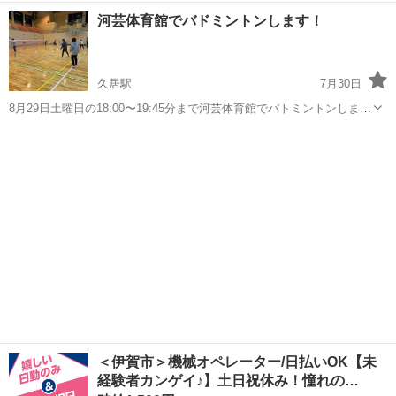
で、月1回程度、テニスをしています。 メンバーが固定化しており、
三重
伊賀市
その他
土日
河芸体育館でバドミントンします！
いろんな方とテニスをしたいので、ジモティーで募集させていただき
ます。 性別は問いません。現在の...
久居駅
7月30日
8月29日土曜日の18:00〜19:45分まで河芸体育館でバトミントンしま
す！ 参加してくれる方募集中です！ 頻度は高くないですが定期的にや
三重
津市
久居駅
バドミントン
体育館
ってますので気軽にご連絡ください！ ブランクあるかたや、初心者〜
中級者くらいま...
＜伊賀市＞機械オペレーター/日払いOK【未
経験者カンゲイ♪】土日祝休み！憧れの…