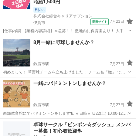
時給1,500円
日払い
株式会社綜合キャリアオプション
7月21日
提携サイト
伊賀市
[仕事内容] 【業務内容詳細】≪急募！！ 敷地内に保育園あり！ 大手製
薬メーカーでの製造のオシゴト♪≫ 誰もが知る製薬メーカーでのお仕
三重
伊賀市
工場
8月一緒に野球しませんか？
事です。 ライン作業での検査、 検品、 梱包、 充填機への充填や前準
備その他付随業務をお任...
鈴鹿市駅
7月27日
初めまして！ 草野球チームを立ち上げました！ チーム名「轍」 で
す！ 4月に立ち上げましてありがたいことに少しずつメンバーが増え
三重
鈴鹿市
鈴鹿市駅
野球
野球場
一緒にバドミントンしませんか？
てきてはいますがまだまだ足りません💦 経験者、初心者問わずメンバ
ーを募集しています！ 募集年齢層...
鈴鹿市駅
7月27日
西部体育館にてバドミントンをします🏸 🔸日時🔸 8/22(土) 10:00-12:00
📍場所📍 西武体育館(鈴鹿インターの前) 〒519-0314 三重県鈴鹿市長澤
三重
鈴鹿市
鈴鹿市駅
バドミントン
体育館
卓球サークル「ピンポン☆ダッシュ」メンバ
町1828-2 🔸参加費🔸 1人500円 🔸持ち物...
ー募集！初心者歓迎🏓