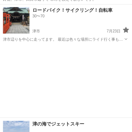
三重
鈴鹿市
三日市駅
その他
ロードバイク！サイクリング！自転車
30〜70
津市
7月23日
津市辺りを中心に走ってます。 最近は色々な場所にライド行く事も増
えて来てます。 なかなか一緒に走る人がいないので男女問わず一緒に
三重
津市
その他
レベル
走ってくれる方いませんか？ レベル的には平均速度20キロぐらいです
今の所はメンバーは8人...
津の海でジェットスキー