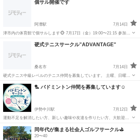
個サル開催です
コンシェルスタッフにおまかせ＋。 あなたのお仕事探しをしっかりサ
ポート！ たとえば… ...
阿漕駅
7月14日
津市内の体育館で個サルします🐵 7月17日（金）19:00〜21:15 参加費
は500円になります！ 楽しくみんなでフットサルしましょう🙌 これか
三重
津市
阿漕駅
フットサル
硬式テニスサークル"ADVANTAGE"
ら定期的にやっていくのでまずは見学からでもどうぞ👍
桑名市
7月14日
硬式テニス中級レベルのテニス仲間を募集しています。 土曜、日曜日
に２時間～４時間桑名のNTN総合運動公園で練習しています。。 スク
三重
桑名市
その他
硬式テニス
🏸 バドミントン仲間を募集しています☺️
ール生の方、学生時代やってこられた方、ベテランの方、 一緒に強く
なりませんか？ 気...
伊勢中川駅
7月12日
運動不足を解消したい方、新しい趣味や友達を作りたい方、大歓迎😊
🌟 初心者・経験者どちらも歓迎！ 🌟 1人参加がほとんどなので安心♪
三重
松阪市
伊勢中川駅
バドミントン
同年代が集まる社会人ゴルフサークル⛳
活動日時 📅 毎週 木曜日・日曜日 🕢 19:30〜21:30 ラケット、シュー
20〜40
ズは各...