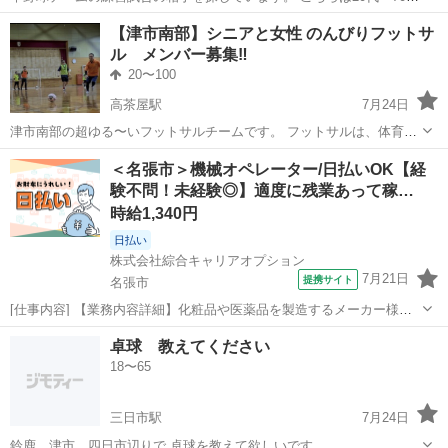
まで、未経験者中心で女性選手も在籍するほのぼのファミリーチーム
三重
津市
高茶屋駅
野球
グラウンド
【津市南部】シニアと女性 のんびりフットサ
です。 土曜日（日曜祝日もたま）に、津市内で活動しています。 こん
ル メンバー募集‼️
なチームですが、対戦して頂け...
20〜100
高茶屋駅
7月24日
津市南部の超ゆる〜いフットサルチームです。 フットサルは、体育館
で行うミニサッカーです。 2023年結成、40代以上の未経験者や、女性
三重
津市
高茶屋駅
フットサル
ボール
＜名張市＞機械オペレーター/日払いOK【経
の方でも参加しやすいチームを目指しています。 女性メンバー少ない
験不問！未経験◎】適度に残業あって稼…
ので絶賛募集中です。 ...
時給1,340円
日払い
株式会社綜合キャリアオプション
7月21日
提携サイト
名張市
[仕事内容] 【業務内容詳細】化粧品や医薬品を製造するメーカー様で
のお仕事です。 フィルムに印刷する部署での機械OPなど。 空調完備
三重
名張市
工場
卓球 教えてください
で快適な環境で就業できます。 直接雇用切り替えの実績も多数ある企
18〜65
業様です。 【取扱製品情報】...
三日市駅
7月24日
鈴鹿、津市、四日市辺りで 卓球を教えて欲しいです。