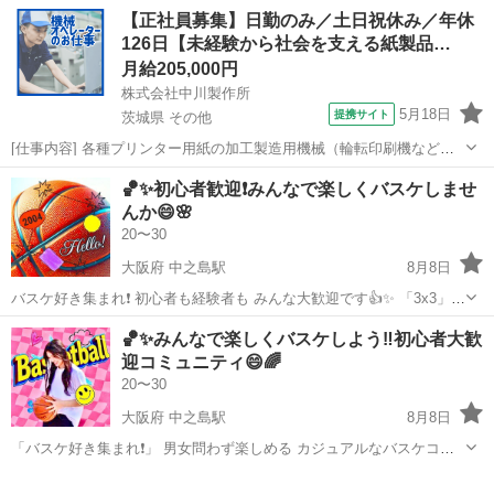
います。 松戸近辺で一緒に活動してもらえるバスケ仲間（男性）を募
千葉
松戸市
松戸駅
バスケットボール
【正社員募集】日勤のみ／土日祝休み／年休
集してます。（もちろんその他の地域にお住まいの方の参加も大歓迎
126日【未経験から社会を支える紙製品…
です） 元々は主催の私...
月給205,000円
株式会社中川製作所
5月18日
提携サイト
茨城県 その他
[仕事内容] 各種プリンター用紙の加工製造用機械（輪転印刷機など）
の 操作をお任せします。 ＜具体的には…＞ ・印刷機械やスリッター
茨城
その他
工場
🏀✨初心者歓迎❗️みんなで楽しくバスケしませ
機の操作、製品の製造 ・製品に応じた機械の設定・調整 （裁断・型
んか😄🌸
抜き・ミシン目・穴開け加...
20〜30
大阪府 中之島駅
8月8日
バスケ好き集まれ❗️ 初心者も経験者も みんな大歓迎です👍✨ 「3x3」や
「フリースロー対決」など、 楽しいイベント盛りだくさん❗️ 明るくア
大阪
大阪市
中之島駅
バスケットボール
バスケ
🏀✨みんなで楽しくバスケしよう‼️初心者大歓
ットホームな雰囲気で 毎回ワイワイ盛り上がっています🌈🙌 人見知り
迎コミュニティ😄🌈
さんも安心👌...
20〜30
大阪府 中之島駅
8月8日
「バスケ好き集まれ❗️」 男女問わず楽しめる カジュアルなバスケコミ
ュニティです✨ 「3x3」や「フリースロー対決」など、 イベントも盛
大阪
大阪市
中之島駅
バスケットボール
バスケ
りだくさん🎉 初心者や久しぶりの方も安心👌 初参加の方が多いので、