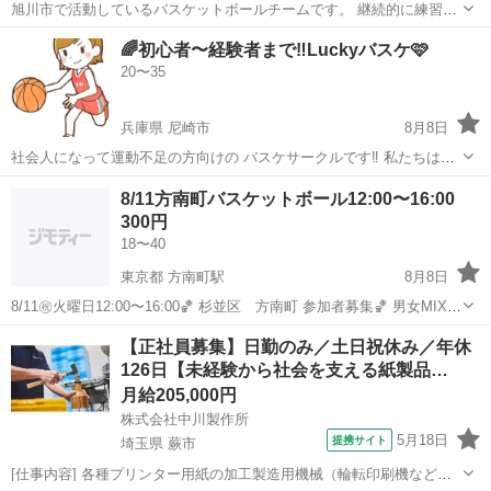
旭川市で活動しているバスケットボールチームです。 継続的に練習へ
参加できる方を募集しています。 一時的な参加や単発での参加はご遠
北海道
旭川市
旭川四条駅
バスケットボール
🌈初心者〜経験者まで‼️Luckyバスケ🩷
慮ください。 各大会を目標に、真剣に取り組める方を歓迎します。
20〜35
⸻ 【募集条件】 ・継続...
兵庫県 尼崎市
8月8日
社会人になって運動不足の方向けの バスケサークルです‼️ 私たちは尼
崎・西宮・神戸で バスケを楽しんでいます🏀 勝ち負けよりも、 みん
兵庫
尼崎市
バスケットボール
8/11方南町バスケットボール12:00〜16:00
なで楽しむことや仲間とのつながりを 大切にしています✨ ✔️スポーツ
300円
が好き ✔️友達...
18〜40
東京都 方南町駅
8月8日
8/11㊗️火曜日12:00〜16:00🏀 杉並区 方南町 参加者募集🏀 男女MIXで
バスケやります！ ※初心者、未経験者の方にはご遠慮頂いております
東京
杉並区
方南町駅
バスケットボール
【正社員募集】日勤のみ／土日祝休み／年休
のでご了承ください。 ✅ エンジョイレベル ✅ ブ...
126日【未経験から社会を支える紙製品…
月給205,000円
株式会社中川製作所
5月18日
提携サイト
埼玉県 蕨市
[仕事内容] 各種プリンター用紙の加工製造用機械（輪転印刷機など）