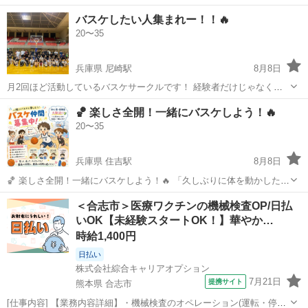
の人も大歓迎🙌 ガチな大会みたいな雰囲気ではなく、 みんなで楽しく
兵庫
尼崎市
尼崎駅
バスケットボール
バスケ
バスケしたい人集まれー！！🔥
ゲームしながら体を動かしています😊 ナイスプレーで盛り上がった
20〜35
り、 ミスして笑ったり、 ...
兵庫県 尼崎駅
8月8日
月2回ほど活動しているバスケサークルです！ 経験者だけじゃなく、
未経験やブランクある人も多めです🙌 がっつり勝ちにいく感じではな
兵庫
尼崎市
尼崎駅
バスケットボール
い人
🏀 楽しさ全開！一緒にバスケしよう！🔥
く、 みんなでワイワイ動いて楽しむスタイル😊 「久しぶりすぎて不
20〜35
安…」って人でも大丈夫◎ ...
兵庫県 住吉駅
8月8日
🏀 楽しさ全開！一緒にバスケしよう！🔥 「久しぶりに体を動かした
い」 「バスケ仲間を増やしたい」 「楽しくプレーしたい」 そんな
兵庫
神戸市
住吉駅
バスケットボール
バスケ
＜合志市＞医療ワクチンの機械検査OP/日払
人、大歓迎です！ 初心者〜経験者までレベル関係なし✨ 勝ち負けだけ
いOK【未経験スタートOK！】華やか…
じゃなく、笑って楽しめる...
時給1,400円
日払い
株式会社綜合キャリアオプション
7月21日
提携サイト
熊本県 合志市
[仕事内容] 【業務内容詳細】・機械検査のオペレーション(運転・停止