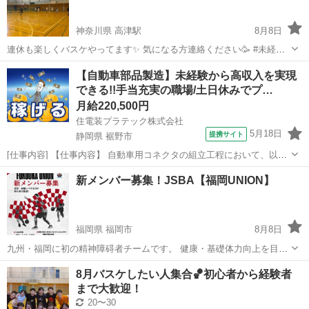
神奈川県 高津駅
8月8日
連休も楽しくバスケやってます✨ 気になる方連絡ください🥳 #未経験
歓迎 #20代社会人 9日(日)18-21時@高津 10日(月)18.5-21時@高津 12日
神奈川
川崎市
高津駅
バスケットボール
【自動車部品製造】未経験から高収入を実現
(水)19-21時@二子玉
できる!!手当充実の職場/土日休みでプ…
月給220,500円
住電装プラテック株式会社
5月18日
提携サイト
静岡県 裾野市
[仕事内容] 【仕事内容】 自動車用コネクタの組立工程において、以下
業務をお願いいたします。 ■生産設備の操作（射出成型機やプレス
静岡
裾野市
工場
新メンバー募集！JSBA【福岡UNION】
機、組立機など） ■生産段取り ■箱替え ■材料供給及び補助作業 （業
務の変更の範囲） 会社...
福岡県 福岡市
8月8日
九州・福岡に初の精神障碍者チームです。 健康・基礎体力向上を目的
とした活動が主ですが、 希望者には九州・全国・アジアへの大会出場
福岡
福岡市
バスケットボール
精神
8月バスケしたい人集合🏀初心者から経験者
も出来ます。 精神障がい者の方・そのご家族・支援者様・ 現在通院中
まで大歓迎！
の精神疾患の方も対象で...
20〜30