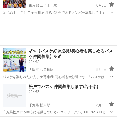
東京都 二子玉川駅
8月8日
はじめまして！ 二子玉川周辺でバスケできるメンバー募集してます🏀
男女関係なく20代初心者多めで楽しくやってます😆✨ ■日時
東京
世田谷区
二子玉川駅
バスケットボール
バスケ
8/7(金)19:00-21:00@二子玉川 8/8(土)13:00-15:00@二子玉川 8/...
🏀✨【バスケ好き必見❗️初心者も楽しめるバス
ケ仲間募集】✨🏀
20〜30
大阪府 心斎橋駅
8月8日
バスケを楽しみたい方、大募集😄 初心者も大歓迎です❗️ 「バスケは久
しぶり…」「経験ないけどやってみたい」そんな方もOK👌 毎回、楽
大阪
大阪市
心斎橋駅
バスケットボール
バスケ
松戸でバスケ仲間募集します(若干名)
しい雰囲気で盛り上がっています⤴️ 3x3やフリースロー対決など、みん
20〜55
なで楽しめ...
千葉県 松戸駅
8月8日
千葉県松戸市を中心に活動しているバスケサークル、MURASAKIとい