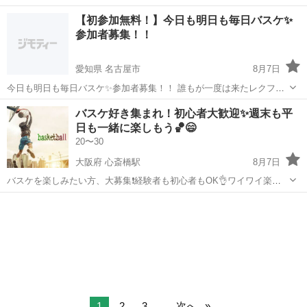
操作)・バイアルの投入作業、 整列作業・不良品の確認作業【取扱製品
熊本
合志市
工場
【初参加無料！】今日も明日も毎日バスケ✨
情報】医療用ワクチン 。＋お仕事探しはコンシェルスタッフにおまか
参加者募集！！
せ＋。 あなたのお仕事...
愛知県 名古屋市
8月7日
今日も明日も毎日バスケ✨参加者募集！！ 誰もが一度は来たレクフリ
ーバスケ！！ 初心者経験者の壁を越えて楽しめる環境！！ 楽しめるよ
愛知
名古屋市
バスケットボール
バスケ
バスケ好き集まれ！初心者大歓迎✨週末も平
うにチーム編成も配慮してます 何より、気さくな仲間も男女共にプレ
日も一緒に楽しもう🏀😄
ー中！！ 社会人...
20〜30
大阪府 心斎橋駅
8月7日
バスケを楽しみたい方、大募集❗️経験者も初心者もOK👌ワイワイ楽し
く、みんなで汗を流しましょう❗️明るく楽しいイベントを開催中
大阪
大阪市
心斎橋駅
バスケットボール
バスケ
⤴️「3x3」や「フリースロー対決」など、笑顔が絶えないバスケコミュ
ニティです🙌 場所は体育...
1
2
3
...
次へ