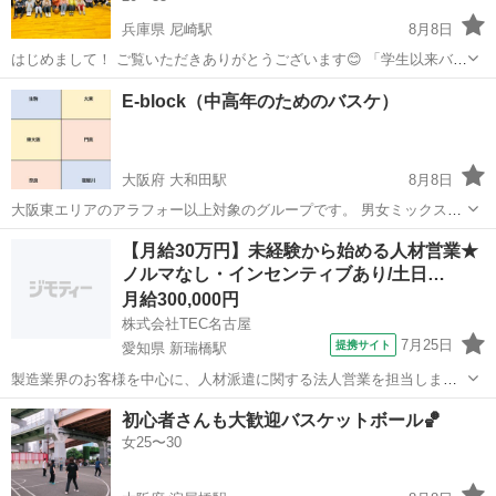
兵庫県 尼崎駅
8月8日
はじめまして！ ご覧いただきありがとうございます😊 「学生以来バス
ケしてないな〜🤔」 「運動不足を解消したい💦」 そんな方にぴったり
兵庫
尼崎市
尼崎駅
バスケットボール
コミュニティ
E-block（中高年のためのバスケ）
の、ゆるく楽しめる社会人バスケコミュニティです😊 🔸活動時間：2
時間 ⏰ 🔸参加費：500...
大阪府 大和田駅
8月8日
大阪東エリアのアラフォー以上対象のグループです。 男女ミックスで
ゲームを楽しみましょう。男性40歳、女性30歳以上の方向けのバスケ
大阪
守口市
大和田駅
バスケットボール
【月給30万円】未経験から始める人材営業★
グループを立ち上げました。 最近体力の衰えを感じている今日この
ノルマなし・インセンティブあり/土日…
コミュニティセンター
頃．．。 歳をとっても長くバ...
月給300,000円
株式会社TEC名古屋
7月25日
提携サイト
愛知県 新瑞橋駅
製造業界のお客様を中心に、人材派遣に関する法人営業を担当しま
す。 企業への提案から求職者との面談、就業後のフォローまで、一人
愛知
新瑞橋駅
営業事務
初心者さんも大歓迎バスケットボール🏀
の営業が一貫して携わる「両手型営業」なので、迅速な対応ができま
女25〜30
す。 【主な仕事内容】 ◆企業(お...