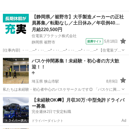
【静岡県／裾野市】大手製造メーカーの正社
員募集／転勤なし／土日休み／年収例40…
月給220,500円
住電装プラテック株式会社
5月18日
提携サイト
静岡県 裾野市
[仕事内容] ・‥…─*・‥…─*・‥…─*・‥…─*・‥…─* 【住電装プラ
テック株式会社】 当社では、 自動車の情報を伝達する重要な役割を果
静岡
裾野市
工場
バスケ仲間募集！未経験・初心者の方大歓
たしている、 ワイヤーハーネスの配線の分岐や接続を担うコネクタの
迎！！
製造を成形・プ...
埼玉県 狭山市駅
8月9日
私たちは未経験・初心者中心のバスケサークルです😊 「バスケに興味
はあるけどやったことがない」 「体育の授業や遊び程度しか経験がな
埼玉
狭山市
狭山市駅
バスケットボール
バスケ
【未経験OK🚚】月収30万↑中型免許ドライバ
い」 「久しぶりに軽く体を動かしたい」 そんな方にぴったりの、ゆる
ー募集
くて楽しい雰囲気...
完全週休2日で安定転職
Ad
ドライバーダイレクト