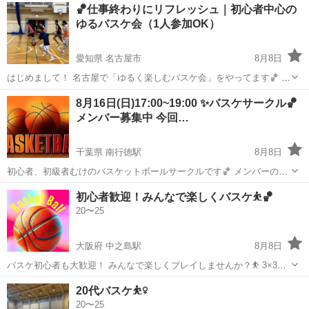
静岡
御殿場市
工場
🏀仕事終わりにリフレッシュ｜初心者中心の
たしている、 ワイヤーハーネスの配線の分岐や接続を担うコネクタの
ゆるバスケ会（1人参加OK）
製造を成形・プ...
愛知県 名古屋市
8月8日
はじめまして！ 名古屋で「ゆるく楽しむバスケ会」をやってます🏀 最
近こんなこと思ってませんか？ ・運動不足だけどジムは続かない ・久
愛知
名古屋市
バスケットボール
8月16日(日)17:00~19:00 ✨バスケサークル🏀
しぶりに体動かしたい ・でもガチなスポーツはちょっとハードル高
メンバー募集中 今回…
い… ...
千葉県 南行徳駅
8月8日
初心者、初級者むけのバスケットボールサークルです🏀 メンバーのみ
んなと共に成長しているサークルですので、参加しやすいと思います
千葉
市川市
南行徳駅
バスケットボール
サークル
初心者歓迎！みんなで楽しくバスケ⛹️🏀
😊 学校の体育館を、年間で借りているので、練習場所に困ることはあ
20〜25
りません！ 経験者の方は回り...
大阪府 中之島駅
8月8日
バスケ初心者も大歓迎！ みんなで楽しくプレイしませんか？⛹️ 3×3で
気軽に汗を流してリフレッシュ！ 男女問わず楽しめるメンバー募集中
大阪
大阪市
中之島駅
バスケットボール
バスケ
20代バスケ⛹️‍♀️
👍 応募する際は、以下を教えてください！ 🏀年齢 🏀職業 🏀出身 🏀住
20〜25
まい（独り暮らし...