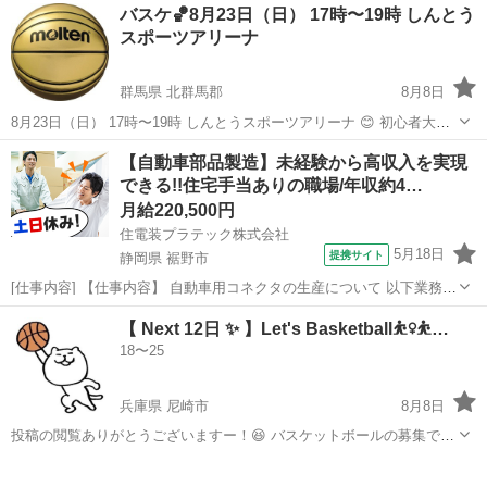
兵庫
神戸市
バスケットボール
バスケ
バスケ🏀8月23日（日） 17時〜19時 しんとう
い！」⛹️ 「友達や仲間を増やしたい！」🤝 そんな方にピッタリです😆
スポーツアリーナ
✨ ガチではなく、み...
群馬県 北群馬郡
8月8日
8月23日（日） 17時〜19時 しんとうスポーツアリーナ 😊 初心者大歓
迎🔰 お子様がミニバス始め一緒にバスケしたくなったお父さんもぜひ
群馬
北群馬郡
バスケットボール
【自動車部品製造】未経験から高収入を実現
👍 年齢層は高め、30歳以上60歳まで募集しております。 8月23日
できる!!住宅手当ありの職場/年収約4…
（日） 1...
月給220,500円
住電装プラテック株式会社
5月18日
提携サイト
静岡県 裾野市
[仕事内容] 【仕事内容】 自動車用コネクタの生産について 以下業務を
ご担当いただきます。（雇入れ直後） ○製品の寸法測定、機能検査、
静岡
裾野市
工場
【 Next 12日 ✨️ 】Let's Basketball⛹️‍♀️⛹️‍…
外観検査業務 ○その他付随作業 （業務内容の変更の範囲） 会社が定め
18〜25
る範囲の業務 （...
兵庫県 尼崎市
8月8日
投稿の閲覧ありがとうございますー！😆 バスケットボールの募集です
✨️ 20代〜30代の社会人男女で集まってやっています！ 未経験者・ブラ
兵庫
尼崎市
バスケットボール
ンクある方たくさん参加されています🔰🏀 できるかわからないけどや