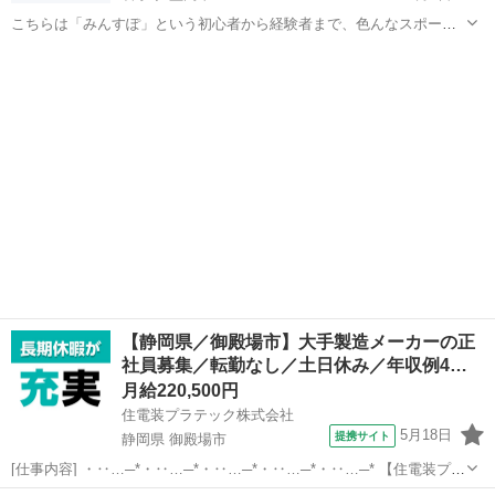
こちらは「みんすぽ」という初心者から経験者まで、色んなスポーツ
を楽しもうというサークルです。11日にフットサル、16日にバスケを
岩手
盛岡市
バスケットボール
鬼ごっこ
やりますので、興味ある方ご参加ください。 ゆるくやっていますの
で、接触プレーはしないでいた...
【静岡県／御殿場市】大手製造メーカーの正
社員募集／転勤なし／土日休み／年収例4…
月給220,500円
住電装プラテック株式会社
5月18日
提携サイト
静岡県 御殿場市
[仕事内容] ・‥…─*・‥…─*・‥…─*・‥…─*・‥…─* 【住電装プラ
テック株式会社】 当社では、 自動車の情報を伝達する重要な役割を果