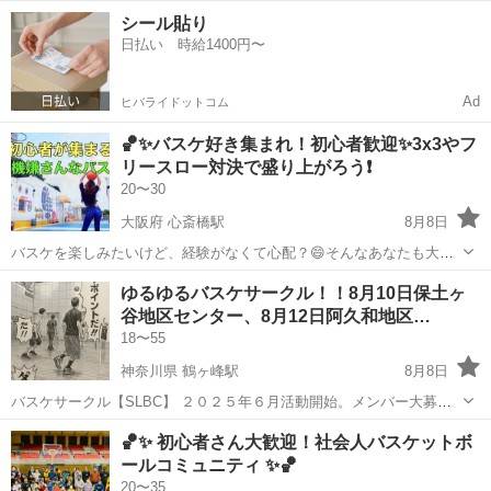
の 操作をお任せします。 ＜具体的には…＞ ・印刷機械やスリッター
埼玉
蕨市
工場
シール貼り
機の操作、製品の製造 ・製品に応じた機械の設定・調整 （裁断・型
日払い 時給1400円〜
抜き・ミシン目・穴開け加...
Ad
ヒバライドットコム
🏀✨バスケ好き集まれ！初心者歓迎✨3x3やフ
リースロー対決で盛り上がろう❗️
20〜30
大阪府 心斎橋駅
8月8日
バスケを楽しみたいけど、経験がなくて心配？😄そんなあなたも大歓
迎👍✨ わたしたちのコミュニティは、初心者から経験者まで、みんな
大阪
大阪市
心斎橋駅
バスケットボール
ゆるゆるバスケサークル！！8月10日保土ヶ
で楽しめるバスケイベントを開催しています❗️ 3x3やフリースロー対決
谷地区センター、8月12日阿久和地区…
など、明るく楽しい...
18〜55
神奈川県 鶴ヶ峰駅
8月8日
バスケサークル【SLBC】 ２０２５年６月活動開始。メンバー大募
集！！ ※新設ですので参加しやすいかと思います。積極的に出席可能
神奈川
横浜市
鶴ヶ峰駅
バスケットボール
🏀✨ 初心者さん大歓迎！社会人バスケットボ
なかた大歓迎です✩ 【活動場所】 主に旭区周辺の地区センター、戸
ールコミュニティ ✨🏀
塚、保土ヶ谷、泉区、瀬...
20〜35