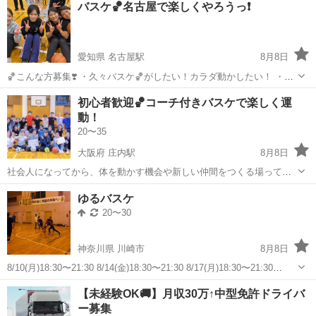
バスケ🏀名古屋で楽しくやろうっ❗️
愛知県 名古屋駅
8月8日
🏀こんな方募集❣️ ・久々バスケ🏀がしたい！カラダ動かしたい！ ・初
心者🔰だけどカラダを動かすスポーツがしたい！ ・（転勤の方など）
愛知
名古屋市
名古屋駅
バスケットボール
バスケ
初心者歓迎🏀コーチ付きバスケで楽しく運
バスケ🏀をしながら、友達作りをしたい！ ・とにかくダイエッ
動！
ト！！！笑 ・他にも体育...
20〜35
大阪府 庄内駅
8月8日
社会人になってから、体を動かす機会や新しい仲間をつくる場って意
外と少ないですよね。 そこで今回、“初心者でも安心して楽しめるバス
大阪
豊中市
庄内駅
バスケットボール
ゆるバスケ
ケ”を企画しました！🏀✨ なんとコーチ付きなので、ルールや基礎から
20〜30
優しくサポートしてもらえる環...
神奈川県 川崎市
8月8日
8/10(月)18:30〜21:30 8/14(金)18:30〜21:30 8/17(月)18:30〜21:30
8/24(月)18:30〜21:30 初心者大歓迎 男女混合バスケ🏀 バスケ経験者と
神奈川
川崎市
バスケットボール
バスケ
【未経験OK🚚】月収30万↑中型免許ドライバ
初心者で 軽いゲー...
ー募集