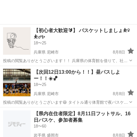
ってみたい！って方も...
【初心者大歓迎🔰】 バスケットしましょ⛹️‍♀️
⛹️‍♂️✨
18〜25
兵庫県 尼崎市
8月8日
投稿の閲覧ありがとうございます！！ 兵庫県の体育館を借りて、社会
人の男女でバスケットボールをしています🌟 (学生さんはお断りさせて
兵庫
尼崎市
バスケットボール
【次回12日13:00から！！】昼バスしよ
頂いております🙇‍♂️) ガチバスケというよりは未経験者・経験者関係な
ー！！☀️🏀
く楽しめる雰囲気作り...
18〜25
兵庫県 尼崎市
8月8日
投稿の閲覧ありがとうございます😆 タイトル通り体育館で夜バスケや
ります〜！🏀 未経験者と経験者の割合5:5です🔰 (なんなら未経験の方
兵庫
尼崎市
バスケットボール
【県内在住者限定】8月11日フットサル、16
が多め…？) 予定空いてる方ぜひご参加ください！ 一緒に楽しみまし
日バスケ、参加者募集
ょ〜✊ ̖́- ...
18〜60
岩手県 盛岡市
8月8日