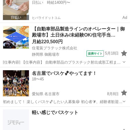
日払い 時給1400円〜
しくワイワイ身体を動...
Ad
ヒバライドットコム
【自動車部品製造ラインのオペレーター｜御
殿場市】土日休み/未経験OK/住宅手当…
月給220,500円
住電装プラテック株式会社
5月18日
提携サイト
静岡県 御殿場市
[仕事内容] 【仕事内容】 自動車部品のプラスチック射出成形工程また
は組立工程での以下業務をお願いします。 ・生産段取り、チョコ停解
静岡
御殿場市
工場
名古屋でバスケ🏀やってます！
除などの作業 ・箱替え、梱包などの作業 ・材料及び部材供給及び補助
18〜45
作業 ・物流や簡易保全作業...
愛知県 名古屋市
8月8日
初めまして！ 楽しくバスケ🏀したい人募集😆 初心者🔰、経験者歓迎
運動不足解消に身体動かしたい人も歓迎 初心者にはバスケって ちょっ
愛知
名古屋市
バスケットボール
軽い感じでバスケット
と難しそう🤔、と思いますよね？ 自分は最近始めたばかりで、 最初は
難しいかもって思ってま...