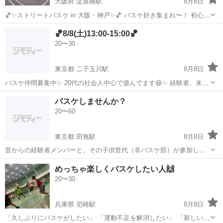
大阪府 淀屋橋駅
8月8日
🏀✨ストリートバスケ in 大阪・神戸✨🏀 バスケ好き集まれ〜！ 初心者
さんも経験者さんも大歓迎🙌 「ちょっと体を動かしたい」「気軽にバ
大阪
大阪市
淀屋橋駅
バスケットボール
🏀8/8(土)13:00-15:00🏀
スケやってみたい」 そんな方にぴったりのストリートバスケイベント
20〜30
です！ 📍開催場所：...
東京都 二子玉川駅
8月8日
バスケ仲間募集中✨ 20代の社会人中心で遊んでます😆✨ 経験者、未経
験関係なく一緒にバスケできる人探してます🎶 気にる方はメッセージ
東京
世田谷区
二子玉川駅
バスケットボール
バスケ
バスケしませんか？
ください⭐️💫
20〜60
東京都 田無駅
8月8日
昔からの経験者メンバーと、その子供世代（非バスケ部）が参加して
いて不定期に活動していますが、その時々で初参加だったり、久々の
東京
西東京市
田無駅
バスケットボール
不定期
めっちゃ楽しくバスケしたい人🙌
参加の人がいたりと割とオープンに活動しています。 激しいプレイは
20〜30
ない（というか私含め50代もい...
兵庫県 尼崎駅
8月8日
「久しぶりにバスケがしたい」 「運動不足を解消したい」 「新しいコ