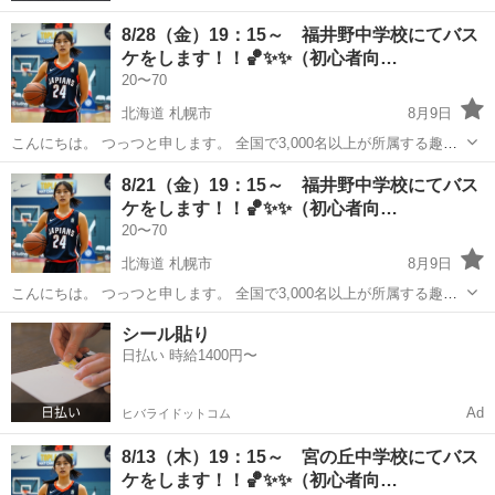
8/28（金）19：15～ 福井野中学校にてバス
ケをします！！🏀✨✨（初心者向…
20〜70
北海道 札幌市
8月9日
こんにちは。 つっつと申します。 全国で3,000名以上が所属する趣味
コミュニティの運営をしております。 8/28（金）19：15～ 福井野中
北海道
札幌市
バスケットボール
バスケ
8/21（金）19：15～ 福井野中学校にてバス
学校にてバスケをします！！🏀✨✨ 昨今の日本人選手のNBAでの...
ケをします！！🏀✨✨（初心者向…
20〜70
北海道 札幌市
8月9日
こんにちは。 つっつと申します。 全国で3,000名以上が所属する趣味
コミュニティの運営をしております。 8/21（金）19：15～ 福井野中
北海道
札幌市
バスケットボール
シール貼り
学校にてバスケをします！！🏀✨✨ 昨今の日本人選手のNBAでの...
日払い 時給1400円〜
Ad
ヒバライドットコム
8/13（木）19：15～ 宮の丘中学校にてバス
ケをします！！🏀✨✨（初心者向…