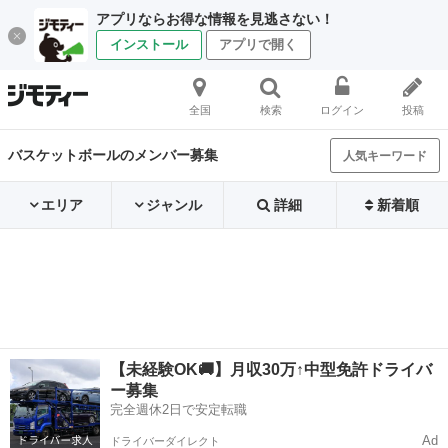
アプリならお得な情報を見逃さない！
インストール
アプリで開く
全国
検索
ログイン
投稿
バスケットボールのメンバー募集
人気キーワード
エリア
ジャンル
詳細
新着順
【未経験OK🚚】月収30万↑中型免許ドライバ
ー募集
完全週休2日で安定転職
Ad
ドライバーダイレクト