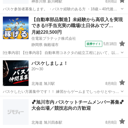
神奈川県 新川崎駅
8月8日
バスケ参加者募集します。 ・バスケ経験のある方 ・18歳～40代後半
までの方で動ける方でしたらブランクも不問です。 ・熱くなってもお
神奈川
川崎市
新川崎駅
バスケットボール
バスケ
【自動車部品製造】未経験から高収入を実現
互いを尊重しあい楽しくバスケ出来る方、節度を持って、人を侮辱す
できる!!手当充実の職場/土日休みでプ…
るような言動をしない...
月給220,500円
住電装プラテック株式会社
5月18日
提携サイト
静岡県 御殿場市
[仕事内容] 【仕事内容】 自動車用コネクタの組立工程において、以下
業務をお願いいたします。 ■組立自動機の操作 ■生産段取り ■箱替え ■
静岡
御殿場市
工場
バスケしましょ！
材料供給及び補助作業 （業務の変更の範囲） 会社が定める範囲の業務
20〜30
（勤務地の変...
北海道 旭川駅
8月8日
バスケしたい方募集中です！！ 練習からゲームまでしっかりとやって
おり、大会も出場してます！ 試合に負けたくないので、コンスタント
北海道
旭川市
旭川駅
バスケットボール
バスケ
🏀旭川市内 バスケットチームメンバー募集🏀
に練習参加できる方のみお待ちしてます！ 男女ミックスのチームです
大会出場／競技志向の方歓迎
ので、男性、女性どちらも大歓迎で...
北海道 旭川四条駅
8月8日