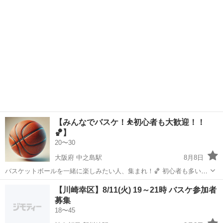
人見知りの方も大...
【みんなでバスケ！⛹️初心者も大歓迎！！
🏀】
20〜30
大阪府 中之島駅
8月8日
バスケットボールを一緒に楽しみたい人、集まれ！🏀 初心者も多いか
ら、未経験でも大丈夫👍 男女ともにワイワイやれるから、みんなで気
大阪
大阪市
中之島駅
バスケットボール
初心者
【川崎幸区】8/11(火) 19～21時 バスケ参加者
軽に参加してね😆 ゆるく3×3で遊びながら、仕事の疲れも吹き飛ばそ
募集
う！ 楽しく体を...
18〜45