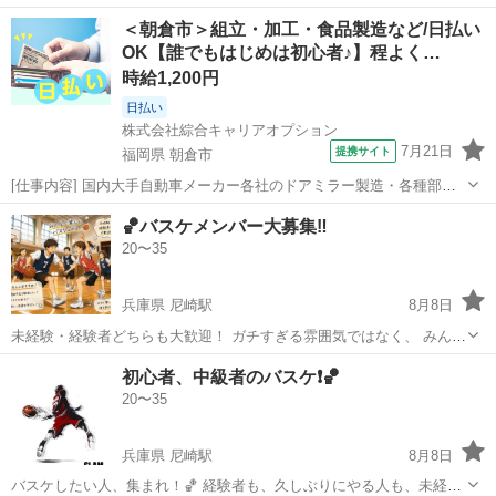
ミュニティに参加してみたい」 そんな方におすすめです😊 経験者の方
兵庫
尼崎市
尼崎駅
バスケットボール
バスケ
＜朝倉市＞組立・加工・食品製造など/日払い
はもちろん、未経験の方やブランクのある方も大歓迎です！ 勝敗にこ
OK【誰でもはじめは初心者♪】程よく…
だわるようなガチガチの...
時給1,200円
日払い
株式会社綜合キャリアオプション
7月21日
提携サイト
福岡県 朝倉市
[仕事内容] 国内大手自動車メーカー各社のドアミラー製造・各種部品
の組付作業・全自動機、 半自動機導入・部品運搬等その他付随業務有
福岡
朝倉市
工場
🏀バスケメンバー大募集‼️
男女ともに活躍できる職場です。 工場内は空調設備も完備未経験から
20〜35
スタートしている方多数研修体制...
兵庫県 尼崎駅
8月8日
未経験・経験者どちらも大歓迎！ ガチすぎる雰囲気ではなく、 みんな
で楽しく体を動かす感じです😊 男女ミックスで、1人参加も多め◎ 気
兵庫
尼崎市
尼崎駅
バスケットボール
初心者、中級者のバスケ❗️🏀
軽に参加してください🏀✨
20〜35
兵庫県 尼崎駅
8月8日
バスケしたい人、集まれ！🏀 経験者も、久しぶりにやる人も、未経験