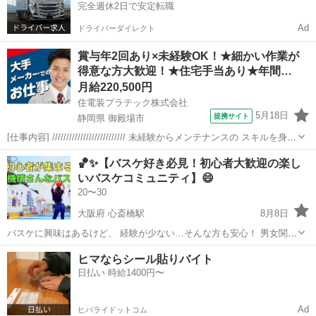
完全週休2日で安定転職
Ad
ドライバーダイレクト
賞与年2回あり×未経験OK！★細かい作業が
得意な方大歓迎！★住宅手当あり★年間…
月給220,500円
住電装プラテック株式会社
5月18日
提携サイト
静岡県 御殿場市
[仕事内容] ////////////////////////// 未経験からメンテナンスの スキルを身に
つけられるお仕事です！ 模型やプラモデルの作成など、 細かい作業が
静岡
御殿場市
工場
🏀✨【バスケ好き必見！初心者大歓迎の楽し
得意な方、大歓迎です！ //////////////...
いバスケコミュニティ】😄
20〜30
大阪府 心斎橋駅
8月8日
バスケに興味はあるけど、 経験が少ない…そんな方も安心！ 男女関係
なく、楽しい雰囲気で みんなでワイワイ楽しめる😆🏀 3x3の試合やフ
大阪
大阪市
心斎橋駅
バスケットボール
バスケ
ヒマならシール貼りバイト
リースロー対決など、 盛り上がるイベントも盛りだくさん！ 人見知
日払い 時給1400円〜
り...
Ad
ヒバライドットコム