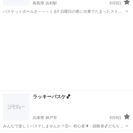
鳥取県 浜村駅
8月8日
バスケットボールさ～～～くる‼️ 日曜日の夜に仕事でたまったストレ
スや日頃蓄えた脂肪を燃焼しちゃろかいって感じで汗かいてます
鳥取
鳥取市
浜村駅
バスケットボール
バスケット
🎵ヽ⁠(⁠･⁠ˇ⁠∀⁠ˇ⁠･⁠ゞ⁠) 素人でもええじゃないか⁉️ ただバスケ好きだか...
ラッキーバスケ🏀
兵庫県 神戸市
8月8日
みんなで楽しくバスケしませんか？😊✨ 初心者🔰・経験者🏀どちらも
大歓迎🙌 「運動不足を解消したい！」🏃 「バスケを久しぶりにやりた