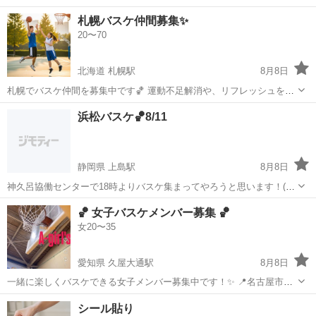
札幌バスケ仲間募集✨
20〜70
北海道 札幌駅
8月8日
札幌でバスケ仲間を募集中です🏀 運動不足解消や、リフレッシュをし
たい方、または本格的にバスケをしたい方も、大歓迎です⛹️‍♀️ 楽しくプ
北海道
札幌市
札幌駅
バスケットボール
バスケ
浜松バスケ🏀8/11
レイするのはもちろん、試合形式のゲームもあり、みんなでバスケを
楽しみましょう。チームプ...
静岡県 上島駅
8月8日
神久呂協働センターで18時よりバスケ集まってやろうと思います！(19
時くらいにはメンバー集まり次第ゲームやってきたいです！) 以前投稿
静岡
浜松市
上島駅
バスケットボール
🏀 女子バスケメンバー募集 🏀
で返事出来てない方すいません！仕様がわからないもんで！ 参加費
女20〜35
200円！
愛知県 久屋大通駅
8月8日
一緒に楽しくバスケできる女子メンバー募集中です！✨ 📍名古屋市内
👩20〜35歳くらい 🏀経験者・初心者どちらも大歓迎！ 🌸「久しぶり
愛知
名古屋市
久屋大通駅
バスケットボール
シール貼り
にバスケしたい！」も大歓迎です！ ガチガチの大会志向ではなく、 楽