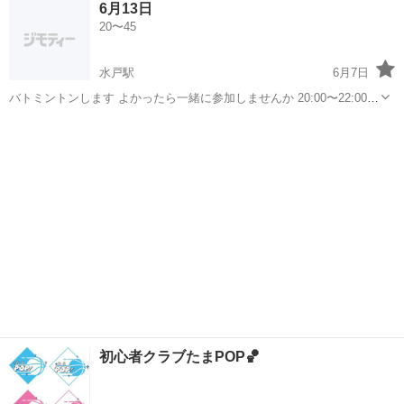
6月13日
☆ "上手さ"より"楽しさ"を大事にした活動を行っています👍️ 現在は20
20〜45
代〜50代までと...
水戸駅
6月7日
バトミントンします よかったら一緒に参加しませんか 20:00〜22:00
※10分前集合 📍水戸市総合体育館 （水戸市見川町2256）
茨城
水戸市
水戸駅
バスケットボール
初心者クラブたまPOP🏀