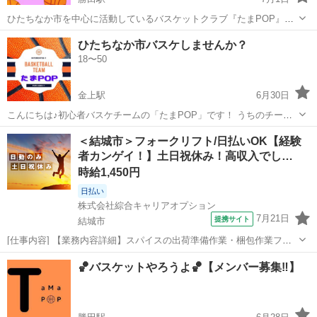
ひたちなか市を中心に活動しているバスケットクラブ『たまPOP』で
す🏀 当クラブは茨城でも珍しく、初心者と女性が楽しむ為のバスケッ
茨城
ひたちなか市
勝田駅
バスケットボール
クラブ
ひたちなか市バスケしませんか？
トクラブです😉👍 初心者歓迎と公表しているクラブは沢山あります
18〜50
が、実際に行ってみると経験者ばかり...
金上駅
6月30日
こんにちは♪初心者バスケチームの「たまPOP」です！ うちのチーム
の特徴は初心者と女性に優しく、楽しくワイワイとバスケするをモッ
茨城
ひたちなか市
金上駅
バスケットボール
＜結城市＞フォークリフト/日払いOK【経験
トーにバスケ活動をしており、バスケが好きでやってみたい、日々の
者カンゲイ！】土日祝休み！高収入でし…
運動程度やリフレッシュ程度にバスケ...
時給1,450円
日払い
株式会社綜合キャリアオプション
7月21日
提携サイト
結城市
[仕事内容] 【業務内容詳細】スパイスの出荷準備作業・梱包作業フォ
ークリフト使用し運搬作業、 空き時間には包装作業や他作業にも従事
茨城
結城市
工場
🏀バスケットやろうよ🏀【メンバー募集‼️】
いただきます【取扱製品情報】コショウやスパイスを製造している食
品メーカーです。 。＋お仕事探...