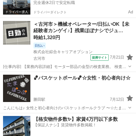
完全週休2日で安定転職
Ad
ドライバーダイレクト
＜古河市＞機械オペレーター/日払いOK【未
経験者カンゲイ♪】残業ほぼナシでジュ…
時給1,320円
日払い
株式会社綜合キャリアオプション
7月21日
提携サイト
古河市
[仕事内容] 【業務内容詳細】モーター部品の金型の検査業務。 検査機
械使用するため、 一部PCの取扱アリ。 【取扱製品情報】モーターに
茨城
古河市
工場
🏀バスケットボール🏀☆女性・初心者向け☆
使用される部品(鉄の板状のものから作成) 。＋お仕事探しはコンシェ
ルスタッフにおまかせ＋...
勝田駅
7月12日
こんにちは♪ 女性と初心者向けのバスケットボールクラブ 〜☆たま
POP☆〜 です❗ 当クラブは初心者・女性を中心に楽しさを重視した
茨城
ひたちなか市
勝田駅
バスケットボール
【格安物件多数✨】家賃4万円以下多数
活動をしております✨ 年に数回ですが、懇親会🍻やBBQ🍖を行い、メ
【保証人ナシ】賃貸物件多数掲載！
ンバー間の親交を深めて...