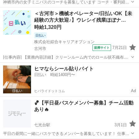
神栖市内の女子ミニバスのコーチを募集しています コーチ・審判経験
歴ある方が望ましいですが、無くてもR8年度は既存コーチが伴走支援
茨城
神栖市
バスケットボール
コーチ
＜古河市＞機械オペレーター/日払いOK【未
します 月水金土日に活動していますが、毎日でなくても構いません 子
経験の方大歓迎♪】ウレシイ残業ほぼナ…
供達に継続して活動できる...
時給1,320円
日払い
株式会社綜合キャリアオプション
7月21日
提携サイト
古河市
[仕事内容] 【業務内容詳細】クリーンルーム内でのロール状不織布の
梱包、 検品。 重量は30kg程度。 ハンドリフトを使用するため負担は
茨城
古河市
工場
ヒマならシール貼りバイト
なし。 簡単な移動の場合は2名で持つことがあります。 【取り扱い製
日払い 時給1400円〜
品】マスク 。＋お仕...
Ad
ヒバライドットコム
🏀【平日昼バスケメンバー募集】チーム活動
あり🔥
七光台駅
3月1日
平日の昼間に一緒にバスケできるメンバーを募集しています！ 仕事の