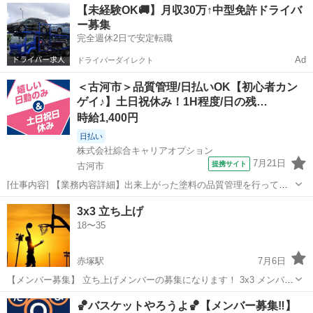
茨城
ひたちなか市
金上駅
バスケットボール
バスケ
【未経験OK🚚】月収30万↑中型免許ドライバ
トーにバスケ活動をしており、バスケが好きでやってみたい、日々の
ー募集
運動程度やリフレッシュ程度にバスケ...
完全週休2日で安定転職
Ad
ドライバーダイレクト
＜古河市＞品質管理/日払いOK【初心者カン
ゲイ♪】土日祝休み！1H程度/日の残…
時給1,400円
日払い
株式会社綜合キャリアオプション
7月21日
提携サイト
古河市
[仕事内容] 【業務内容詳細】出来上がった塗料の品質管理を行ってい
ただきます。 塗料の粘度等を機械を使って測定していただきます。
茨城
古河市
工場
3x3 立ち上げ
【取扱製品情報】建築用塗料 。＋お仕事探しはコンシェルスタッフに
18〜35
おまかせ＋。 あなたのお仕...
赤塚駅
7月6日
【メンバー募集】 立ち上げメンバーの募集になります！ 3x3 メンバー
を考えてます！ 【活動場所時間】 水戸 友部 土日の１９時以降練
茨城
水戸市
赤塚駅
バスケットボール
🏀バスケットやろうよ🏀【メンバー募集‼️】
習 練習時間としては2時間〜3時間以内 【求人】 やる気ある人 経験