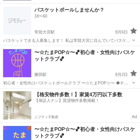
バスケットボールしませんか？
18〜60
常陸大宮駅
8月6日
バスケットできる人募集します！ 私は常陸大宮に住んでいてバスケッ
トがしたいです笑 でも、メンバー、場所がきまってません！ なので、
茨城
常陸大宮市
常陸大宮駅
バスケットボール
〜☆たまPOP☆〜🏀初心者・女性向けバスケ
手始めにメンバー募集です 活動は常陸大宮市周辺で出来ればと！
ットクラブ🏀
2026年9月からできれば行いた...
勝田駅
8月2日
初心者・女性向けバスケットボールクラブ 〜☆たまPOP☆〜 ◆チー
ム紹介 初心者や女性の方が気兼ねなく、楽しく、バスケをできるクラ
茨城
ひたちなか市
勝田駅
バスケットボール
【格安物件多数！】家賃4万円以下多数
ブです✨ "上手さ"より"楽しさ"を大事にした活動を行っています👍️ 現
【保証人ナシ】賃貸物件多数掲載！
在は20代〜50代...
Ad
ニフティ不動産
〜☆たまPOP☆〜🏀初心者・女性向けバスケ
ットクラブ🏀