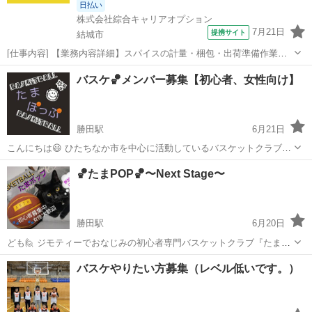
日払い
株式会社綜合キャリアオプション
7月21日
提携サイト
結城市
[仕事内容] 【業務内容詳細】スパイスの計量・梱包・出荷準備作業
【取扱製品情報】コショウやスパイスを製造している食品メーカーで
茨城
結城市
仕分け
バスケ🏀メンバー募集【初心者、女性向け】
す。 。＋お仕事探しはコンシェルスタッフにおまかせ＋。 あなたのお
仕事探しをしっかりサポート！...
勝田駅
6月21日
こんにちは😃 ひたちなか市を中心に活動しているバスケットクラブ🏀
たまPOPです✨ 当クラブは初心者や女性が楽しくバスケをプレイでき
茨城
ひたちなか市
勝田駅
バスケットボール
🏀たまPOP🏀〜Next Stage〜
るクラブになります🎉 ひたちなか市周辺の体育館で 毎週土曜日の夜
18:00〜22:00に活...
勝田駅
6月20日
ども🙋 ジモティーでおなじみの初心者専門バスケットクラブ『たま
POP』です😁 またまた、メンバー募集をかけさせていただきます😉👍
茨城
ひたちなか市
勝田駅
バスケットボール
POP
バスケやりたい方募集（レベル低いです。）
現在、当クラブでは男性16名、女性17名、総勢31名のクラブとなって
おります🏀 平均参加人数は...