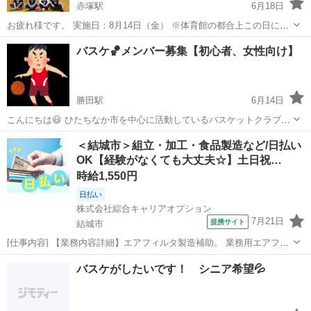
赤塚駅
6月18日
お疲れ様です。 実施日：8月14日（金） ※体育館の都合上この日にな
りました。 時間 ：19：00～(2時間) 場所 ：小吹運動公園 20から30代
茨城
水戸市
赤塚駅
バスケットボール
バスケ🏀メンバー募集【初心者、女性向け】
が大半で 40から50代が何人か レベルはひくいです。...
勝田駅
6月14日
こんにちは😃 ひたちなか市を中心に活動しているバスケットクラブ🏀
たまPOPです✨ 当クラブは初心者や女性が楽しくバスケをプレイでき
茨城
ひたちなか市
勝田駅
バスケットボール
初心者
＜結城市＞組立・加工・食品製造など/日払い
るクラブになります🎉 毎週土曜日の夜に活動しています❗ 週末の息抜
OK【経験がなくても大丈夫☆】土日祝…
きで運動したいな、趣味で...
時給1,550円
日払い
株式会社綜合キャリアオプション
7月21日
提携サイト
結城市
[仕事内容] 【業務内容詳細】エアフィルタ製造補助。 業務用エアフィ
ルタの仕上げ、 梱包、 シール貼り、 材料受入れ作業をしていただき
茨城
結城市
工場
バスケがしたいです！ シニア希望💦
ます。 CR内作業です。 【取扱製品情報】エアフィルタ製造 。＋お仕
事探しはコンシェルス...