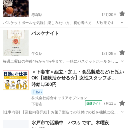
談下さい 参加意思確認取れ次...
赤塚駅
12月30日
バスケットボールを気軽に楽しみたい方、初心者の方、大歓迎です！
ゆったり練習しながら、みんなで楽しく身体を動かしましょう。 まだ
茨城
水戸市
赤塚駅
バスケットボール
第五
バスケナイト
人数が集まってないので、6人集まったら試合をしようと考えていま
す！ 現状5名しか居ないので参加で...
牛久駅
12月28日
毎週土曜日の午後4時から4時半まで、一緒にバスケットボールをしま
す！すごく楽しいですよ！バスケットボールが好きな方はぜひお越し
茨城
牛久市
牛久駅
バスケットボール
バスケ
＜下妻市＞組立・加工・食品製造など/日払い
ください！一緒にプレーできるのを楽しみにしています！😊🏀🙌
OK【経験活かせる☆】女性スタッフさ…
時給1,500円
日払い
株式会社綜合キャリアオプション
7月21日
提携サイト
下妻市
[仕事内容] 【業務内容詳細】お菓子製造での味付けの粉を機械に投入
していくお仕事になります。 【取扱製品情報】お菓子 。＋お仕事探し
茨城
下妻市
工場
水戸市で活動中 バスケです。木曜夜
はコンシェルスタッフにおまかせ＋。 あなたのお仕事探しをしっかり