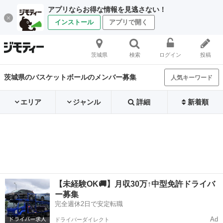
アプリならお得な情報を見逃さない！
インストール
アプリで開く
茨城県
検索
ログイン
投稿
茨城県のバスケットボールのメンバー募集
人気キーワード
エリア
ジャンル
詳細
新着順
【未経験OK🚚】月収30万↑中型免許ドライバ
ー募集
完全週休2日で安定転職
Ad
ドライバーダイレクト