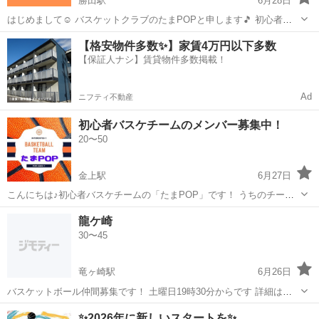
勝田駅
6月28日
はじめまして☺️ バスケットクラブのたまPOPと申します🎵 初心者と
女性を中心に活動しており、バスケのレベルは低いですが皆仲良く楽
茨城
ひたちなか市
勝田駅
バスケットボール
【格安物件多数✨】家賃4万円以下多数
しく活動しています🎊 バスケ以外に飲み会🍻やBBQ🍖を年3回ほど開
【保証人ナシ】賃貸物件多数掲載！
バスケット
催してメンバー間の親交を...
Ad
ニフティ不動産
初心者バスケチームのメンバー募集中！
20〜50
金上駅
6月27日
こんにちは♪初心者バスケチームの「たまPOP」です！ うちのチーム
の特徴は初心者と女性に優しく、楽しくワイワイとバスケするをモッ
茨城
ひたちなか市
金上駅
バスケットボール
バスケ
龍ケ崎
トーにバスケ活動をしており、バスケが好きでやってみたい、日々の
30〜45
運動程度やリフレッシュ程度にバスケ...
竜ヶ崎駅
6月26日
バスケットボール仲間募集です！ 土曜日19時30分からです 詳細はメ
ッセージください！
茨城
龍ケ崎市
竜ヶ崎駅
バスケットボール
✨2026年に新しいスタートを✨