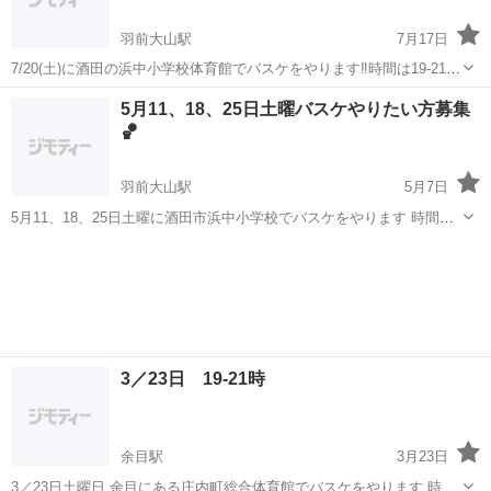
羽前大山駅
7月17日
7/20(土)に酒田の浜中小学校体育館でバスケをやります‼︎時間は19-21時
です〜 リングの高さは一般用でやります 初心者、女性、経験者と誰で
山形
酒田市
羽前大山駅
バスケットボール
バスケ
5月11、18、25日土曜バスケやりたい方募集
も楽しいバスケをしています‼︎人数制限はないので多くの参加者を募集
🏀
してます〜 会...
羽前大山駅
5月7日
5月11、18、25日土曜に酒田市浜中小学校でバスケをやります 時間は
19-21時で経験者、初心者、女性とバスケがやりたい人達が集まって楽
山形
酒田市
羽前大山駅
バスケットボール
バスケ
しくやってます‼︎ 会場費等で100円集めてます 気軽にお声掛けくださ
い‼︎ みんなで...
3／23日 19-21時
余目駅
3月23日
3／23日土曜日 余目にある庄内町総合体育館でバスケをやります 時間