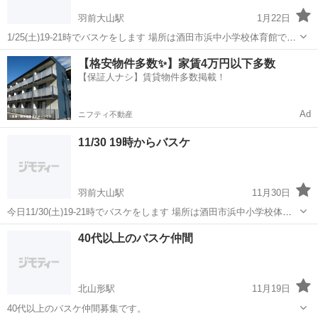
羽前大山駅
1月22日
1/25(土)19-21時でバスケをします 場所は酒田市浜中小学校体育館です
会場費等100円になります 初心者、経験者、女性で経験なくても楽し
山形
酒田市
羽前大山駅
バスケットボール
バスケ
【格安物件多数✨】家賃4万円以下多数
くバスケをしています‼︎ 寒い時期に入りましたが体を動かして温まり
【保証人ナシ】賃貸物件多数掲載！
ましょう〜 お...
Ad
ニフティ不動産
11/30 19時からバスケ
羽前大山駅
11月30日
今日11/30(土)19-21時でバスケをします 場所は酒田市浜中小学校体育
館です 会場費等100円になります 初心者、経験者、女性で経験なくて
山形
酒田市
羽前大山駅
バスケットボール
バスケ
40代以上のバスケ仲間
も楽しくバスケをしています‼︎ 寒い時期に入りましたが体を動かして
温まりましょう...
北山形駅
11月19日
40代以上のバスケ仲間募集です。