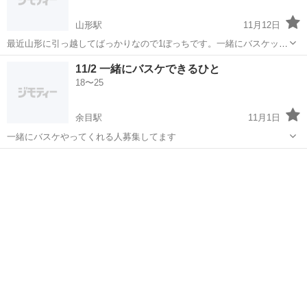
山形駅
11月12日
最近山形に引っ越してばっかりなので1ぼっちです。一緒にバスケット
ボールする友達欲しいい
山形
山形市
山形駅
バスケットボール
募集中
11/2 一緒にバスケできるひと
18〜25
余目駅
11月1日
一緒にバスケやってくれる人募集してます
山形
酒田市
余目駅
バスケットボール
バスケ