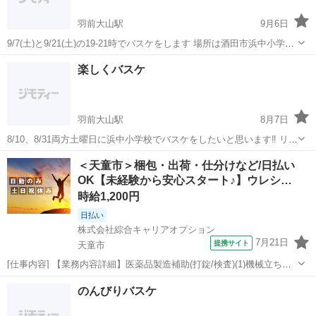
羽前大山駅
9月6日
9/7(土)と9/21(土)の19-21時でバスケをします 場所は酒田市浜中小学校
です 経験者、初心者、女性と関係なく楽しくバスケをやっています‼︎
山形
酒田市
羽前大山駅
バスケットボール
バスケ
楽しくバスケ
まだまだ暑いですが負けないくらい楽しくバスケを一緒にやりましょ
う‼︎ 会費...
羽前大山駅
8月7日
8/10、8/31両方土曜日に浜中小学校でバスケをしたいと思います‼︎ リン
グの高さは一般用でコートはミニ用サイズとなってます 時間は19-21
山形
酒田市
羽前大山駅
バスケットボール
バスケ
＜天童市＞梱包・出荷・仕分けなど/日払い
時で会費が100円です 経験者、初心者、女性と幅広く楽しくバスケを
OK【未経験から安心スタート♪】ウレシ…
しています 最...
時給1,200円
日払い
株式会社綜合キャリアオプション
7月21日
提携サイト
天童市
[仕事内容] 【業務内容詳細】医薬品製造補助(打錠/検査)(1)機械立ち上
げ後の工程検査や記録入力など※機械立ち上げ作業は社員が行いま
山形
天童市
仕分け
のんびりバスケ
す。 (2)作業室や製造機器の清掃作業補助(3)原料や製品の搬入・搬出等
の運搬作業や原料の...