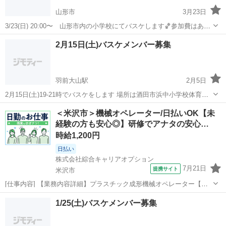
山形市
3月23日
3/23(日) 20:00〜 山形市内の小学校にてバスケします🏀参加費はあり
ません😌参加希望の方には場所をお伝えします！どなたでもご参加い
山形
山形市
バスケットボール
バスケ
2月15日(土)バスケメンバー募集
ただけますのでぜひお待ちしております👌
羽前大山駅
2月5日
2月15日(土)19-21時でバスケをします 場所は酒田市浜中小学校体育館
です 会場費等100円になります 初心者、経験者、女性で経験なくても
山形
酒田市
羽前大山駅
バスケットボール
バスケ
＜米沢市＞機械オペレーター/日払いOK【未
楽しくバスケをしています‼︎ リングの高さは一般用になります〜 寒い
経験の方も安心◎】研修でアナタの安心…
時期に入りまし...
時給1,200円
日払い
株式会社綜合キャリアオプション
7月21日
提携サイト
米沢市
[仕事内容] 【業務内容詳細】プラスチック成形機械オペレーター【取
扱製品情報】公衆電話・通信機器・ビジネスフォン・美顔器・アミュ
山形
米沢市
工場
1/25(土)バスケメンバー募集
ーズメント 。＋お仕事探しはコンシェルスタッフにおまかせ＋。 あな
たのお仕事探しをしっかりサ...