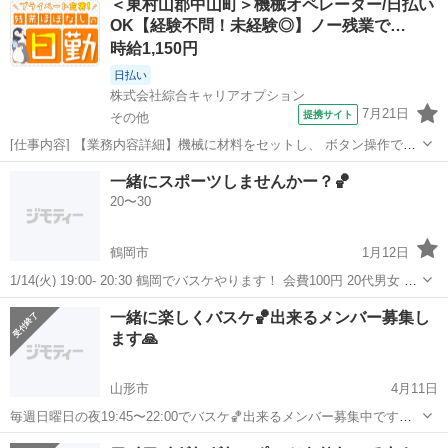
＜東村山郡中山町＞機械オペレーター/日払い
いいただければと思います。 ちなみに小学校からバスケしてました！
OK【経験不問！未経験◎】ノー残業で…
時給1,150円
日払い
株式会社綜合キャリアオプション
7月21日
提携サイト
その他
[仕事内容] 【業務内容詳細】機械に材料をセットし、 ボタン操作で自
動加工。 加工用の材料セット→加工が終わった部品を取り出し、 寸法
山形
その他
工場
一緒にスポーツしませんかー？🏀
や見た目をチェック→機械や工具の簡単な清掃・点検【取扱製品情
20〜30
報】ブレーキ部品を製造 。＋...
鶴岡市
1月12日
1/14(火) 19:00- 20:30 鶴岡でバスケやります！ 会費100円 20代男女 み
んなで楽しくスポーツしましょー⸜(* ॑꒳ ॑* )⸝ 参加したいって方はメッセ
山形
鶴岡市
バスケットボール
一緒に楽しくバスケ🏀出来るメンバー募集し
ージください！
ます🙏
山形市
4月11日
毎週日曜日の夜19:45〜22:00でバスケ🏀出来るメンバー募集中です！
市内の学校を借りてますので参加費もいりません👌他の曜日も活動し
山形
山形市
バスケットボール
バスケ