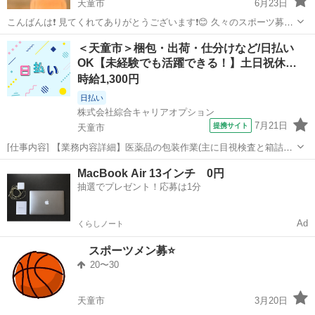
天童市
6月23日
こんばんは❗️ 見てくれてありがとうございます❗️😊 久々のスポーツ募集
です❗️❗️❗️✨ 6/24(水)天童のスポーツセンター(IC近く)でバスケします❗️🏀
山形
天童市
バスケットボール
バスケ
＜天童市＞梱包・出荷・仕分けなど/日払い
時間は19:00〜21:00までの2時間❗️❗️⏰ 経...
OK【未経験でも活躍できる！】土日祝休…
時給1,300円
日払い
株式会社綜合キャリアオプション
7月21日
提携サイト
天童市
[仕事内容] 【業務内容詳細】医薬品の包装作業(主に目視検査と箱詰め
作業)。 印字の目視検査や、 薬を纏めて箱に詰めるな製造未経験から
山形
天童市
仕分け
MacBook Air 13インチ 0円
でも始められます。 クリーンルームですが、 冷暖房完備で常に23℃の
抽選でプレゼント！応募は1分
環境で働きやすい。 基...
Ad
くらしノート
スポーツメン募⭐️
20〜30
天童市
3月20日