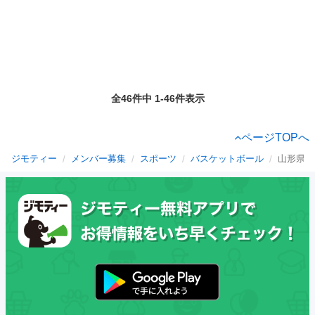
全46件中 1-46件表示
ページTOPへ
ジモティー
メンバー募集
スポーツ
バスケットボール
山形県の