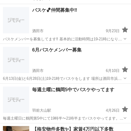
バスケ🏀仲間募集中‼︎
酒田市
9月23日
バスケメンバーを募集してます‼︎ 基本的に活動時間は19-21時になりま
す 場所は主に酒田市内になります 何ヶ所かで活動していて経験者だけ
山形
酒田市
バスケットボール
チーム
6月バスケメンバー募集
のチームだったり 未経験、女性もいるチームもありますのでどなたで
も気軽に参加できますの...
酒田市
6月10日
6月13日(金)と6月28日(土)19-21時でバスケをします 場所は酒田市浜中
小学校体育館です 会場費等100円になります 初心者、経験者、女性で
山形
酒田市
バスケットボール
バスケ
毎週土曜に鶴岡5中でバスケやってます
経験なくても楽しくみんな仲良くバスケをしています‼︎ リングの高さ
は一般用に...
羽前大山駅
4月26日
毎週土曜日に鶴岡第5中にて19時半〜21時半までバスケやってます。
20代〜50代までの方に参加していただいてます。 基本的には5対5の試
山形
鶴岡市
羽前大山駅
バスケットボール
50代
【格安物件多数✨】家賃4万円以下多数
合しかやりません 練習に参加していただける方を募集します 性別、年