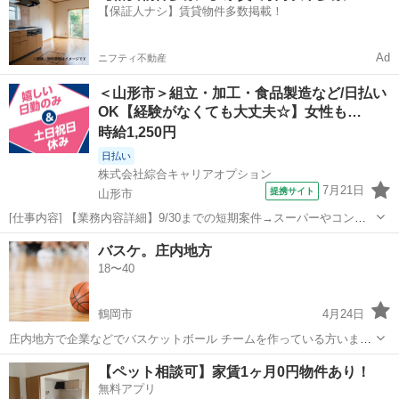
【保証人ナシ】賃貸物件多数掲載！
齢問いません...
Ad
ニフティ不動産
＜山形市＞組立・加工・食品製造など/日払い
OK【経験がなくても大丈夫☆】女性も…
時給1,250円
日払い
株式会社綜合キャリアオプション
7月21日
提携サイト
山形市
[仕事内容] 【業務内容詳細】9/30までの短期案件→スーパーやコンビ
ニで販売されているおつまみ食品を製造する工場でのお仕事です。 出
山形
山形市
工場
バスケ。庄内地方
来上がった商品のキズや形くずれがないか目視でチェック問題のない
18〜40
商品を袋や箱へ包装・箱詰め包...
鶴岡市
4月24日
庄内地方で企業などでバスケットボール チームを作っている方いませ
んか？ こちらは鶴岡の会社で毎週体育館を 借りて練習をしていますが
山形
鶴岡市
バスケットボール
バスケ
【ペット相談可】家賃1ヶ月0円物件あり！
人数などが 集まらないことがあります。 練習試合や合同でできればな
無料アプリ
と思い ここで募集させていた...