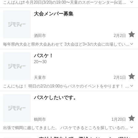
こんばんは❗️ 今月20日(3/20)の19:00〜天童のスポーツセンター(ic近く)
でバスケします！🏀 現在10名程度なのでもっとメンバーが欲しく募集
山形
天童市
バスケットボール
バスケ
大会メンバー募集
かけました。 自分自身、バスケの経験者ではないですけど凄く楽しく
ス...
酒田市
2月2日
毎年県内大会と県外大会あわせて 3大会ほど3×3の大会に出場していま
す。 ミックスの大会や初心者クラスが出ていたりする レベルが低い大
山形
酒田市
バスケットボール
大会
バスケ！
会があるので女性や初心者でも可です。 あまり練習には出れないけれ
20〜30
ど、 出たい...
天童市
2月1日
こんにちは！ 明日の2/2の19:00からバスケのイベントをやります！ 場
所は天童の運動公園です！！！ 来る人達も20代の人しか居ないので皆
山形
天童市
バスケットボール
バスケ
バスケしたいです。
んなパワフルです🤣 現在10人弱しか居ないのですが30人ほど集めたい
と思っていま...
鶴岡市
1月20日
出張で鶴岡に越してきました。 バスケできるところを探しているので
すが、なかなか見つかりません。 どこかできるとこがあるならばお誘
山形
鶴岡市
バスケットボール