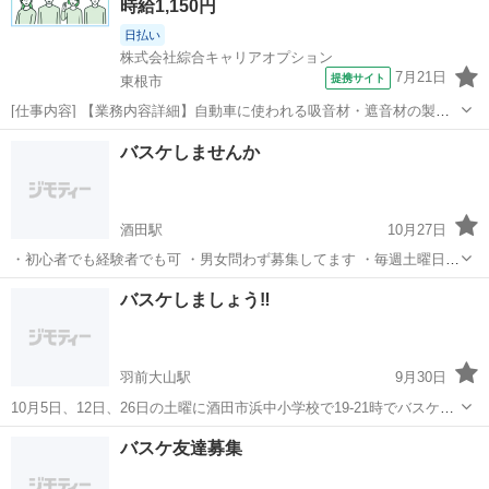
時給1,150円
日払い
株式会社綜合キャリアオプション
7月21日
提携サイト
東根市
[仕事内容] 【業務内容詳細】自動車に使われる吸音材・遮音材の製造
のお仕事です。 原則交替勤務ですが、 夜勤のみ、 日勤のみの相談も
山形
東根市
工場
バスケしませんか
可能。 重量物はほぼありません。 (1)マシンオペレーター材料を機械
へセット、 プレス加工加...
酒田駅
10月27日
・初心者でも経験者でも可 ・男女問わず募集してます ・毎週土曜日
19:00〜21:00 ・体育館代200円（初回無料）
山形
酒田市
酒田駅
バスケットボール
バスケ
バスケしましょう‼︎
羽前大山駅
9月30日
10月5日、12日、26日の土曜に酒田市浜中小学校で19-21時でバスケを
やります！会費は100円です 初心者、女性、経験者関係なく楽しくバ
山形
酒田市
羽前大山駅
バスケットボール
バスケ
バスケ友達募集
スケをしています どなたでも大歓迎ですのでお気軽にお声掛けくださ
い！ お待ちしてます！