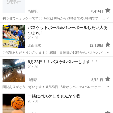
高擶駅
8月26日
初心者でもオッケーです🙆‍♂️ 時間は18時から21時までの3時間です！！
途中で帰ってもオッケーです👌 体動かして楽しみましょ🤩
山形
山形市
高擶駅
バスケットボール
バスケ
バスケットボール&バレーボールしたい人あ
つまれ！
20〜25
北山形駅
12月18日
ご閲覧ありがとうございます！ 20日 日曜日の19時からバスケとバレ
ー行います！ やってみたいと少しでも興味あるかた、初心者、経験者
山形
山形市
北山形駅
バスケットボール
い人
8月23日！！バスケ&バレーします！！
問わず募集してるのでコメントお願いします！ 楽しい時間にしましょ
20〜30
う！
山形駅
8月21日
閲覧ありがとうございます！ 8月23日 18時からバスケ&バレーボール
します！🙌 初心者も経験者の方も男女仲良くできたらいいなって思い
山形
山形市
山形駅
バスケットボール
バスケ
一緒にバスケしませんか？😊
ます！わたしも未経験なので同じような方ぜひぜひ！ 気軽に参加、コ
20〜30
メントお待ちしてます！😌😌