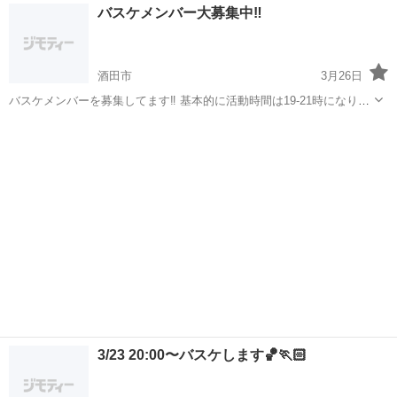
山形
山形市
バスケットボール
バスケ
バスケメンバー大募集中‼︎
ただけますのでぜひお待ちしております👌
酒田市
3月26日
バスケメンバーを募集してます‼︎ 基本的に活動時間は19-21時になりま
す 場所は主に酒田市内になります 何ヶ所かで活動していて経験者だけ
山形
酒田市
バスケットボール
チーム
のチームだったり 未経験、女性もいるチームもありますのでどなたで
も気軽に参加できますの...
3/23 20:00〜バスケします🏀🏃🏻