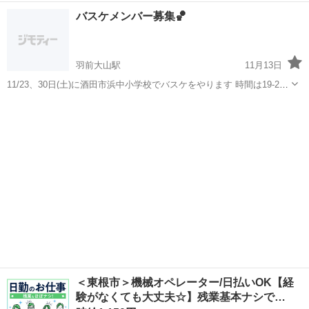
山形
山形市
北山形駅
バスケットボール
バスケ
バスケメンバー募集🏀
羽前大山駅
11月13日
11/23、30日(土)に酒田市浜中小学校でバスケをやります 時間は19-21
時でやってます〜 会場費等で100円いただいてます 初心者、経験者、
山形
酒田市
羽前大山駅
バスケットボール
バスケ
女性関係なく楽しくバスケをしてますので気軽にご参加ください‼︎ 多
くの参加お待...
＜東根市＞機械オペレーター/日払いOK【経
験がなくても大丈夫☆】残業基本ナシで…