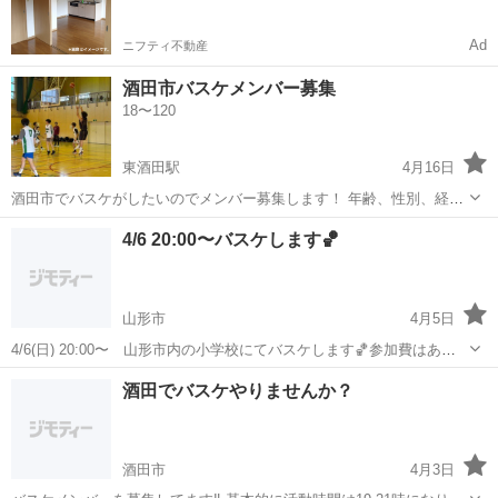
Ad
ニフティ不動産
酒田市バスケメンバー募集
18〜120
東酒田駅
4月16日
酒田市でバスケがしたいのでメンバー募集します！ 年齢、性別、経験
問いません！
山形
酒田市
東酒田駅
バスケットボール
バスケ
4/6 20:00〜バスケします🏀
山形市
4月5日
4/6(日) 20:00〜 山形市内の小学校にてバスケします🏀参加費はあり
ません😌参加希望の方には場所をお伝えします！どなたでもご参加い
山形
山形市
バスケットボール
バスケ
酒田でバスケやりませんか？
ただけますのでぜひお待ちしております👌
酒田市
4月3日