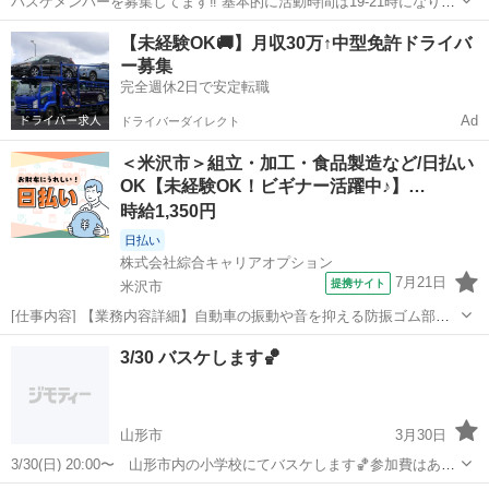
バスケメンバーを募集してます‼︎ 基本的に活動時間は19-21時になりま
す 場所は主に酒田市内になります 何ヶ所かで活動していて経験者だけ
山形
酒田市
バスケットボール
チーム
【未経験OK🚚】月収30万↑中型免許ドライバ
のチームだったり 未経験、女性もいるチームもありますのでどなたで
ー募集
も気軽に参加できますの...
完全週休2日で安定転職
Ad
ドライバーダイレクト
＜米沢市＞組立・加工・食品製造など/日払い
OK【未経験OK！ビギナー活躍中♪】…
時給1,350円
日払い
株式会社綜合キャリアオプション
7月21日
提携サイト
米沢市
[仕事内容] 【業務内容詳細】自動車の振動や音を抑える防振ゴム部品
を製造するお仕事です。 専用のハンドスプレーガンを使って、 ゴム部
山形
米沢市
工場
3/30 バスケします🏀
品に接着剤を吹き付ける作業を担当していただきます。 部品を作業台
にセットハンドスプレーガンで...
山形市
3月30日
3/30(日) 20:00〜 山形市内の小学校にてバスケします🏀参加費はあり
ません😌参加希望の方には場所をお伝えします！どなたでもご参加い