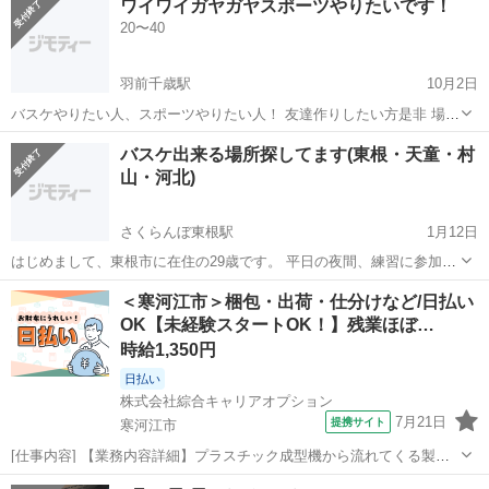
ワイワイガヤガヤスポーツやりたいです！
ていますが日曜日は集まりが悪いため、なるべく定期的に来れる方を
20〜40
募集します！(もちろんご...
羽前千歳駅
10月2日
バスケやりたい人、スポーツやりたい人！ 友達作りしたい方是非 場所
と時間は未定です！
山形
山形市
羽前千歳駅
バスケットボール
バスケ
バスケ出来る場所探してます(東根・天童・村
山・河北)
さくらんぼ東根駅
1月12日
はじめまして、東根市に在住の29歳です。 平日の夜間、練習に参加さ
せていただける社会人チームを探しております。 是非お声掛け頂けま
山形
東根市
さくらんぼ東根駅
バスケットボール
＜寒河江市＞梱包・出荷・仕分けなど/日払い
すと幸いです。
OK【未経験スタートOK！】残業ほぼ…
バスケ
時給1,350円
日払い
株式会社綜合キャリアオプション
7月21日
提携サイト
寒河江市
[仕事内容] 【業務内容詳細】プラスチック成型機から流れてくる製品
の目視検査作業、 検査が済んだ製品を袋詰め、 段ボールケースに箱詰
山形
寒河江市
仕分け