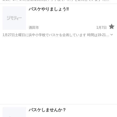
は19-21時でやります コートはミニ用ですがリングの高さは一般用に
山形
酒田市
バスケットボール
バスケ
バスケやりましょう‼︎
なってます 経験者、初心者、女性と誰でも楽しくできるバスケをやっ
てるのでどなたでも大...
酒田市
1月7日
1月27日土曜日に浜中小学校でバスケを企画しています 時間は19-21時
でやります コートはミニ用ですがリングの高さは一般用になってます
山形
酒田市
バスケットボール
バスケ
経験者、初心者、女性と誰でも楽しくできるバスケをやってるのでど
なたでも大歓迎です！ 会...
バスケしませんか？