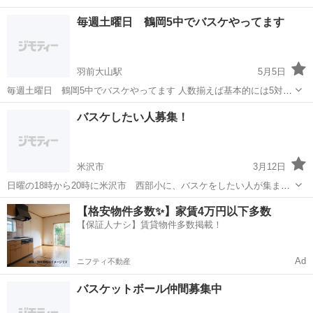
毎週土曜日 鶴岡5中でバスケやってます
羽前大山駅
5月5日
毎週土曜日 鶴岡5中でバスケやってます 人数揃えば基本的には5対5
しかやりません 年齢 性別問いません 今年度大会参加してくれるメン
山形
鶴岡市
羽前大山駅
バスケットボール
バスケ
バスケしたい人募集！
バーも募集します よろしくお願いします。
米沢市
3月12日
日曜の18時から20時に米沢市 西部小に、バスケをしたい人が集まっ
て、楽しくバスケしています。一緒にバスケする人募集中。20～50歳
山形
米沢市
バスケットボール
バスケ
【格安物件多数✨】家賃4万円以下多数
くらいの人が来てて、女性もいます。 年齢、性別、経験年数などは問
【保証人ナシ】賃貸物件多数掲載！
いません。 会費...
Ad
ニフティ不動産
バスケットボール仲間募集中