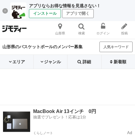
アプリならお得な情報を見逃さない！
インストール
アプリで開く
山形県
検索
ログイン
投稿
山形県のバスケットボールのメンバー募集
人気キーワード
エリア
ジャンル
詳細
新着順
MacBook Air 13インチ 0円
抽選でプレゼント！応募は1分
Ad
くらしノート