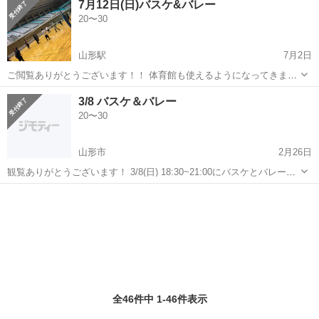
7月12日(日)バスケ&バレー
め【取扱製品情報】食品トレー 。＋お仕事探しはコンシェルスタッフ
20〜30
におまかせ＋。 あなたの...
山形駅
7月2日
ご閲覧ありがとうございます！！ 体育館も使えるようになってきまし
たので山形市内で バスケ&バレーを久しぶりに行いたいと思いま
山形
山形市
山形駅
バスケットボール
バレー
3/8 バスケ＆バレー
す！！👏 男女、初心者、経験者問わず集まってみんなで 楽しむことを
20〜30
1番にやれたらとおもいます！ ...
山形市
2月26日
観覧ありがとうございます！ 3/8(日) 18:30~21:00にバスケとバレーを
山形市内の体育館でやります！ 初心者もいるので楽しくワイワイでき
山形
山形市
バスケットボール
バレー
る20代の方大募集中です！ 男女混合でやりますので女性の方も楽しめ
ると思います...
全46件中 1-46件表示