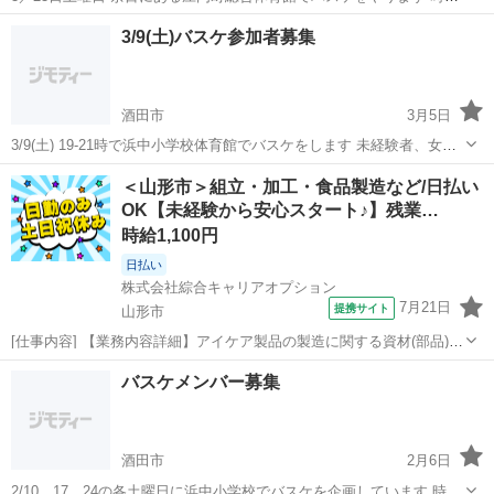
は19-21時です 初心者、女性、経験者と幅広くゆるいバスケをやって
山形
東田川郡
余目駅
バスケットボール
バスケ
3/9(土)バスケ参加者募集
います気軽にお声掛けください‼︎ 会費が100円になります お待ちして
ます〜
酒田市
3月5日
3/9(土) 19-21時で浜中小学校体育館でバスケをします 未経験者、女
性、経験者誰でも大歓迎です‼︎ コートはミニバス用でリングの高さは
山形
酒田市
バスケットボール
バスケ
＜山形市＞組立・加工・食品製造など/日払い
一般用です！ 会費 100円です お気軽に来てください‼︎
OK【未経験から安心スタート♪】残業…
時給1,100円
日払い
株式会社綜合キャリアオプション
7月21日
提携サイト
山形市
[仕事内容] 【業務内容詳細】アイケア製品の製造に関する資材(部品)の
検収、 分類、 管理、 ピッキング業務【取扱製品情報】アイケア製品
山形
山形市
工場
バスケメンバー募集
(視力検査機)に関する部品 。＋お仕事探しはコンシェルスタッフにお
まかせ＋。 あなた...
酒田市
2月6日
2/10、17、24の各土曜日に浜中小学校でバスケを企画しています 時間