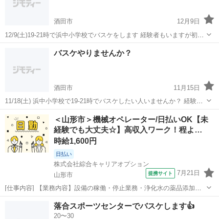
酒田市
12月9日
12/9(土)19-21時で浜中小学校でバスケをします 経験者もいますが初心
者の方や女性もいてゆるくやっています 気になる方いましたら気軽に
山形
酒田市
バスケットボール
バスケ
バスケやりませんか？
お声かけください‼︎ 別日12\23(土)も同じ場所同じ時間でやります こち
らも大...
酒田市
11月15日
11/18(土) 浜中小学校で19-21時でバスケしたい人いませんか？ 経験
者、初心者、女性で楽しくバスケをやっています‼︎ コートはミニバス
山形
酒田市
バスケットボール
バスケ
＜山形市＞機械オペレーター/日払いOK【未
サイズでリングは一般の高さになってます 気軽にお声掛けください‼︎
経験でも大丈夫☆】高収入ワーク！程よ…
よろしくお願いし...
時給1,600円
日払い
株式会社綜合キャリアオプション
7月21日
提携サイト
山形市
[仕事内容] 【業務内容】設備の稼働・停止業務・浄化水の薬品添加の
設定及び薬品溶解作業・各管理項目の監視(日誌記入)・設備機器のメン
山形
山形市
工場
落合スポーツセンターでバスケします👍
テ(清掃作業含)・故障対応(連絡対応)・産業廃棄物取扱 ・中間処理(脱
20〜30
水・乾燥・プレス)作業...