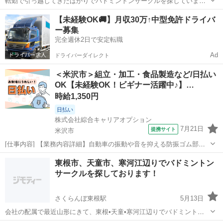
転勤で引っ越してきたばかりでバドミントンサークルを探していま
す。 基本的に仕事終わりからの参加になるので途中参加になると思い
山形
山形市
山形駅
バドミントン
サークル
【未経験OK🚚】月収30万↑中型免許ドライバ
ます
ー募集
完全週休2日で安定転職
Ad
ドライバーダイレクト
＜米沢市＞組立・加工・食品製造など/日払い
OK【未経験OK！ビギナー活躍中♪】…
時給1,350円
日払い
株式会社綜合キャリアオプション
7月21日
提携サイト
米沢市
[仕事内容] 【業務内容詳細】自動車の振動や音を抑える防振ゴム部品
を製造するお仕事です。 専用のハンドスプレーガンを使って、 ゴム部
山形
米沢市
工場
東根市、天童市、寒河江辺りでバドミントン
品に接着剤を吹き付ける作業を担当していただきます。 部品を作業台
サークルを探しております！
にセットハンドスプレーガンで...
さくらんぼ東根駅
5月13日
会社の配属で最近山形にきて、東根•天童•寒河江辺りでバドミントン
サークルを探しております。 参加させていただける方がいらっしゃい