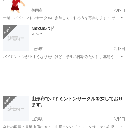
鶴岡市
2月9日
一緒にバドミントンサークルに参加してくれる方を募集します！ サー
クル内は経験者の参加もあり、途中ランダムペアでダブルス試合もあ
山形
鶴岡市
バドミントン
運動不足
Nexusバド
ります！ 自由時間はゆるくラリー続けるくらいの感じでできます🏸 私
20〜35
はそんなガッツリ派ではなく、運...
山形市
2月8日
バドミントンが上手くなりたいけど、学生の部活みたいに、基礎やノ
ックとかをじっくりやれたり、教えてもらえるサークルってないな
山形
山形市
バドミントン
社会人
ー、と思ってる方！ たいしてバドミントンが上手いわけではないです
が、自分も含め、フットワーク練習とか、...
山形市でバドミントンサークルを探しており
ます。
山形駅
6月5日
会社の配属で最近山形にきて、山形市でバドミントンサークルを探し