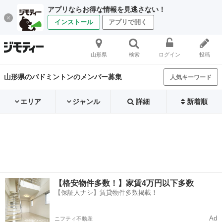
アプリならお得な情報を見逃さない！
インストール
アプリで開く
山形県
検索
ログイン
投稿
山形県のバドミントンのメンバー募集
人気キーワード
エリア
ジャンル
詳細
新着順
【格安物件多数！】家賃4万円以下多数
【保証人ナシ】賃貸物件多数掲載！
Ad
ニフティ不動産