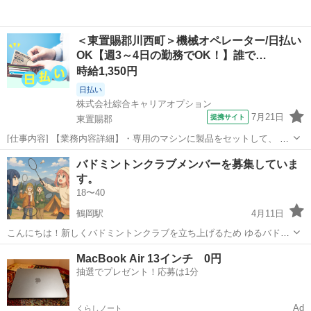
＜東置賜郡川西町＞機械オペレーター/日払い
OK【週3～4日の勤務でOK！】誰で…
時給1,350円
日払い
株式会社綜合キャリアオプション
7月21日
提携サイト
東置賜郡
[仕事内容] 【業務内容詳細】・専用のマシンに製品をセットして、 電
圧を加えます・抵抗値が基準内かどうかをチェックします(検査)・製品
山形
東置賜郡
工場
バドミントンクラブメンバーを募集していま
の外観を目視で確認します(傷・ゴミなど)・手順はシンプルで、 特別
す。
な知識や資格は不要です・...
18〜40
鶴岡駅
4月11日
こんにちは！新しくバドミントンクラブを立ち上げるため ゆるバド会
のメンバーを募集しています。 初心者から経験者まで大歓迎です。
山形
鶴岡市
鶴岡駅
バドミントン
バドミントンクラブ
MacBook Air 13インチ 0円
【クラブ概要】 ・クラブ名：ゆるくバドミントンをする会 (ゆるバド
抽選でプレゼント！応募は1分
会) ・活動拠点...
Ad
くらしノート