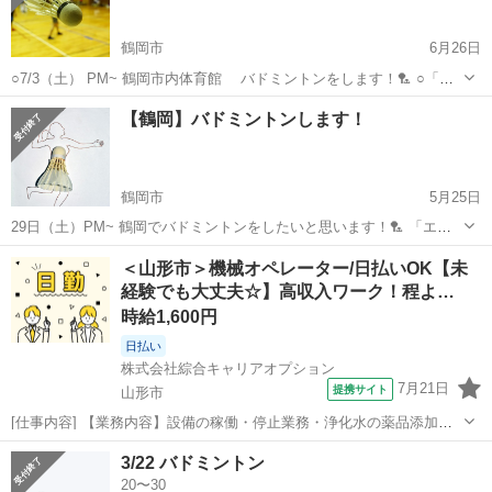
鶴岡市
6月26日
○7/3（土） PM~ 鶴岡市内体育館 バドミントンをします！🏸 ○「エ
ンジョイ」「体を動かす」が目的のため フランクに、ワイワイ楽し
山形
鶴岡市
バドミントン
シャトル
【鶴岡】バドミントンします！
くやりましょう！ ○初心者〜経験者 関係なく大歓迎です👍 粛々と...
鶴岡市
5月25日
29日（土）PM~ 鶴岡でバドミントンをしたいと思います！🏸 「エン
ジョイ・体を動かす」が目的のため、フランクに、ワイワイ楽しくや
山形
鶴岡市
バドミントン
初心者
＜山形市＞機械オペレーター/日払いOK【未
りましょう！ 初心者〜経験者、年齢・男女問わず、誰でも参加OKで
経験でも大丈夫☆】高収入ワーク！程よ…
す👍 人数が少ないた...
時給1,600円
日払い
株式会社綜合キャリアオプション
7月21日
提携サイト
山形市
[仕事内容] 【業務内容】設備の稼働・停止業務・浄化水の薬品添加の
設定及び薬品溶解作業・各管理項目の監視(日誌記入)・設備機器のメン
山形
山形市
工場
3/22 バドミントン
テ(清掃作業含)・故障対応(連絡対応)・産業廃棄物取扱 ・中間処理(脱
20〜30
水・乾燥・プレス)作業...