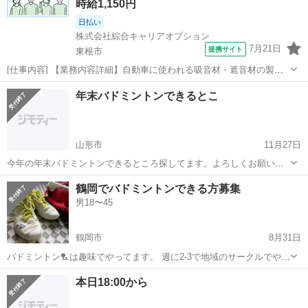
時給1,150円
日払い
株式会社綜合キャリアオプション
7月21日
提携サイト
東根市
[仕事内容] 【業務内容詳細】自動車に使われる吸音材・遮音材の製造
のお仕事です。 原則交替勤務ですが、 夜勤のみ、 日勤のみの相談も
山形
東根市
工場
年末バドミントンできるとこ
可能。 重量物はほぼありません。 (1)マシンオペレーター材料を機械
へセット、 プレス加工加...
山形市
11月27日
今年の年末バドミントンできるところ探してます。よろしくお願いし
ます。
山形
山形市
バドミントン
鶴岡でバドミントンできる方募集
男18〜45
鶴岡市
8月31日
バドミントン🏸は趣味でやってます。 週に2-3で地域のサークルでやっ
てますが、一緒打てる方募集中。
山形
鶴岡市
バドミントン
部活
本日18:00から