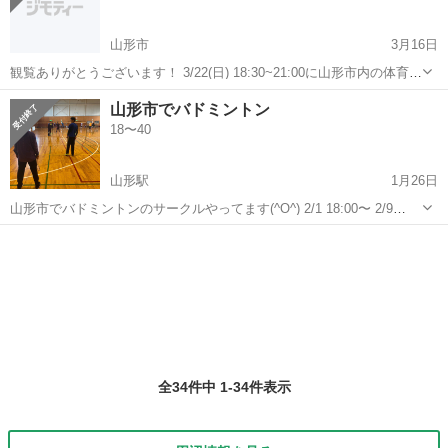
山形市
3月16日
観覧ありがとうございます！ 3/22(日) 18:30~21:00に山形市内の体育館
でバドミントンをするので20代の方で楽しくワイワイできる方大募集
山形
山形市
バドミントン
体育館
山形市でバドミントン
中です！ 男女混合でやるので女性の方も楽しめます！ 少しでも気にな
18〜40
った人は是...
山形駅
1月26日
山形市でバドミントンのサークルやってます(^O^) 2/1 18:00〜 2/9
15:00〜 活動日です(^-^) 連絡貰った方に場所は連絡させて頂きます😄
山形
山形市
山形駅
バドミントン
サークル
興味ある方連絡下さい😆
全34件中 1-34件表示