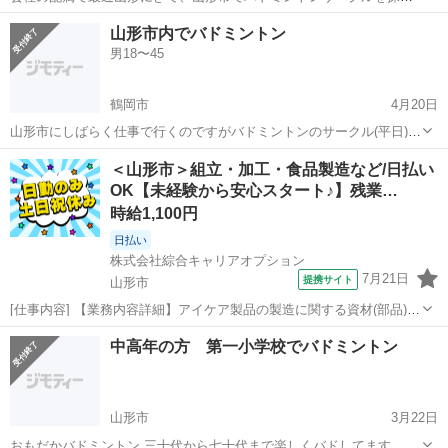
ております。 参加させていただける方がいらっしゃいましたらご連絡
山形
山形市
山形駅
バドミントン
サークル
山形市内でバドミントン
ください！！ 歴としては中高部活でやっていた程度です
男18〜45
鶴岡市
4月20日
山形市にしばらく仕事で行くのですがバドミントンのサークル(平日)探
しています もしくは一緒打てる方いませんか？
山形
鶴岡市
バドミントン
サークル
＜山形市＞組立・加工・食品製造など/日払い
OK【未経験から安心スタート♪】残業…
時給1,100円
日払い
株式会社綜合キャリアオプション
7月21日
提携サイト
山形市
[仕事内容] 【業務内容詳細】アイケア製品の製造に関する資材(部品)の
検収、 分類、 管理、 ピッキング業務【取扱製品情報】アイケア製品
山形
山形市
工場
中高年の方 第一小学校でバドミントン
(視力検査機)に関する部品 。＋お仕事探しはコンシェルスタッフにお
まかせ＋。 あなた...
山形市
3月22日
おもだかバドミントン 三十代から七十代まで楽しくバドしてます 毎