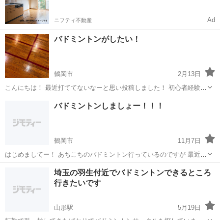
Ad
ニフティ不動産
バドミントンがしたい！
鶴岡市
2月13日
こんにちは！ 最近打ててないなーと思い投稿しました！ 初心者経験者
問わず 楽しく打てたらと思います。 やってみたい方いましたらお願い
山形
鶴岡市
バドミントン
初心者
バドミントンしましょー！！！
します！
鶴岡市
11月7日
はじめましてー！ あちこちのバドミントン行っているのですが 最近誰
かと行きたいと思うので 一緒に行ってくれる人募集です！ 久々やる
山形
鶴岡市
バドミントン
バド
埼玉の羽生付近でバドミントンできるところ
方、初心者の方問いません！ 一緒にバドやりましょー！ 逆にお誘いを
行きたいです
受けて都合が合えばそ...
山形駅
5月19日