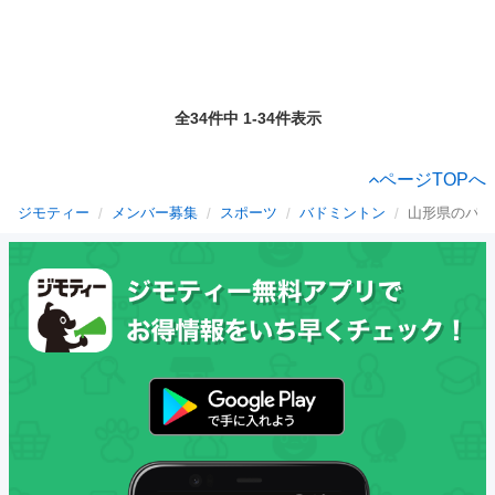
全34件中 1-34件表示
ページTOPへ
ジモティー
メンバー募集
スポーツ
バドミントン
山形県のバド