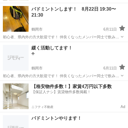
バドミントンします！ 8月22日 19:30〜
21:30
鶴岡市
6月11日
初心者、県内外の方大歓迎です！ 仲良くなったメンバー同士で飲み会
もやったりしますので是非是非ご応募ください^_^ 初心者の方は無料
山形
鶴岡市
バドミントン
初心者
緩く活動してます！
の道具の貸出しありますので、怪我をしないようシューズのご用意だ
けお願いいたします🤲 ...
鶴岡市
6月11日
初心者、県内外の方大歓迎です！ 仲良くなったメンバー同士で飲み会
もやったりしますので是非是非ご応募ください^_^ 初心者の方は無料
山形
鶴岡市
バドミントン
社会人
【格安物件多数！】家賃4万円以下多数
の道具の貸出しありますので、怪我をしないようシューズのご用意だ
【保証人ナシ】賃貸物件多数掲載！
けお願いいたします🤲 ...
Ad
ニフティ不動産
バドミントンやります！