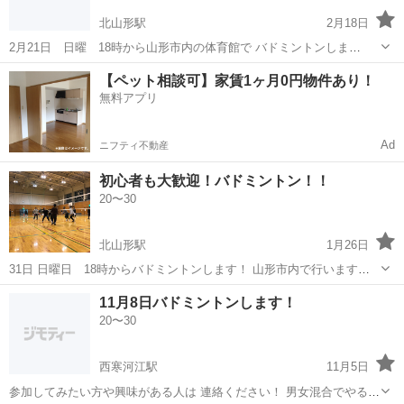
北山形駅
2月18日
2月21日 日曜 18時から山形市内の体育館で バドミントンしま
す！！🙌 経験者もいますが、未経験者の方も多いので 参加しやすい形
山形
山形市
北山形駅
バドミントン
体育館
【ペット相談可】家賃1ヶ月0円物件あり！
になってます！ バドミントンしてみたい、興味あるなって方いたら コ
無料アプリ
メントしてください👋
Ad
ニフティ不動産
初心者も大歓迎！バドミントン！！
20〜30
北山形駅
1月26日
31日 日曜日 18時からバドミントンします！ 山形市内で行いますの
で詳しく聞きたい方はコメントお願いします🙋‍♀️ 男女問わず仲良くでき
山形
山形市
北山形駅
バドミントン
初心者
11月8日バドミントンします！
たらいいなと思ってます！ 初心者、経験者、興味あるなって方と一緒
20〜30
にやりたいです！
西寒河江駅
11月5日
参加してみたい方や興味がある人は 連絡ください！ 男女混合でやるの