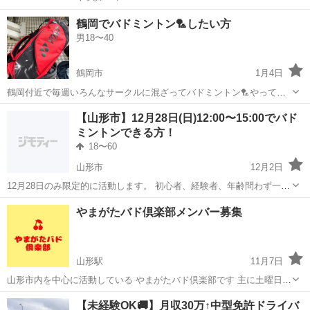
鶴岡でバドミントン🏸したい方
男18〜40
鶴岡市
1月4日
鶴岡付近で毎週いろんなサークルに混ざってバドミントン🏸やってま
す。 一緒打てる人募集中です♪ 今やってる方、昔やってたけどまたや
山形
鶴岡市
バドミントン
サークル
【山形市】12月28日(日)12:00〜15:00でバド
りたいなーって方いませんか？
ミントンできる方！
18〜60
山形市
12月2日
12月28日のみ限定的に活動します。 初心者、経験者、年齢問わず一緒
にバドミントンを楽しめるメンバーを、ただいま絶賛大募集中で
山形
山形市
バドミントン
シャトル
やまがたバド倶楽部メンバー募集
す！！🙏 レベルは男女問わずゲームができる方でしたら誰でも大丈夫
です！ 12:00〜13:0...
山形駅
11月7日
山形市内を中心に活動している やまがたバド倶楽部です 主に土曜日18
時～21時 山形市内の体育館で活動してます 初心者～経験者まで様々な
山形
山形市
山形駅
バドミントン
バド
【未経験OK🚚】月収30万↑中型免許ドライバ
年齢の方が参加しています サークル活動内容は ダブルスをランダムで