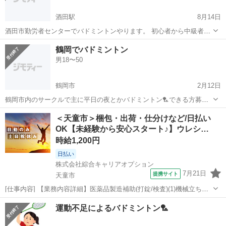
酒田駅
8月14日
酒田市勤労者センターでバドミントンやります。 初心者から中級者ま
で今の所10名程参加予定です。 会費は500円です。 参加希望の方は是
山形
酒田市
酒田駅
バドミントン
初心者
鶴岡でバドミントン
非是非
男18〜50
鶴岡市
2月12日
鶴岡市内のサークルで主に平日の夜とかバドミントン🏸できる方募集
中です バドミントン🏸好きな方いませんか？
山形
鶴岡市
バドミントン
サークル
＜天童市＞梱包・出荷・仕分けなど/日払い
OK【未経験から安心スタート♪】ウレシ…
時給1,200円
日払い
株式会社綜合キャリアオプション
7月21日
提携サイト
天童市
[仕事内容] 【業務内容詳細】医薬品製造補助(打錠/検査)(1)機械立ち上
げ後の工程検査や記録入力など※機械立ち上げ作業は社員が行いま
山形
天童市
仕分け
運動不足によるバドミントン🏸
す。 (2)作業室や製造機器の清掃作業補助(3)原料や製品の搬入・搬出等
の運搬作業や原料の...