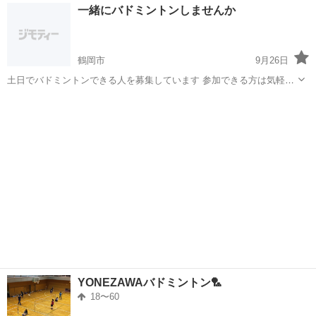
山形
東根市
さくらんぼ東根駅
バドミントン
サークル
一緒にバドミントンしませんか
ましたらご連絡ください！！
鶴岡市
9月26日
土日でバドミントンできる人を募集しています 参加できる方は気軽に
コメントください🙇
山形
鶴岡市
バドミントン
一緒に
YONEZAWAバドミントン🏸
18〜60