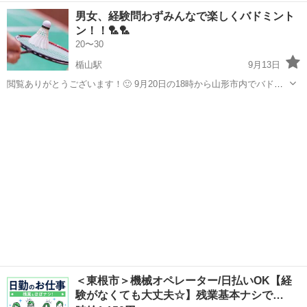
で楽しいですよ！ 未経験経験者問わないので 是非参加してみてくださ
山形
寒河江市
西寒河江駅
バドミントン
男女
男女、経験問わずみんなで楽しくバドミント
い！
ン！！🏸🏸
20〜30
楯山駅
9月13日
閲覧ありがとうございます！🙂 9月20日の18時から山形市内でバドミ
ントンをします！！ タイトルにもありますが、男女問わず、未経験、
山形
山形市
楯山駅
バドミントン
男女
経験者の方募集してます！👋 友達づくりがしたい方、興味ある方気軽
にコメントお待ちしてま...
＜東根市＞機械オペレーター/日払いOK【経
験がなくても大丈夫☆】残業基本ナシで…