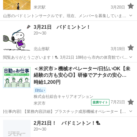
米沢駅
3月20日
山形のバドミントンサークルです。現在、メンバーを募集していま
す。募集しているのは男女問わず、バドミントンをやってみたいとい
山形
米沢市
米沢駅
バドミントン
サークル
3月21日 バドミントン！
う方、初心者大歓迎。バドミントンに興味がある方は、ぜひご応募く
20〜30
ださい。 🈲 サークル内での迷惑行為が...
北山形駅
3月19日
閲覧ありがとうございます！🏸 3月21日 18時から市内の体育館でバド
ミントンします！ コロナもあるので人数制限と対策をしながらやって
山形
山形市
北山形駅
バドミントン
コロナ
＜米沢市＞機械オペレーター/日払いOK【未
ます！ 早めのコメントお願いします♪ 運動不足だったって方も結構い
経験の方も安心◎】研修でアナタの安心…
るのでいい運動にも...
時給1,200円
日払い
株式会社綜合キャリアオプション
7月21日
提携サイト
米沢市
[仕事内容] 【業務内容詳細】プラスチック成形機械オペレーター【取
扱製品情報】公衆電話・通信機器・ビジネスフォン・美顔器・アミュ
山形
米沢市
工場
2月21日！ バドミントン！🏸
ーズメント 。＋お仕事探しはコンシェルスタッフにおまかせ＋。 あな
20〜30
たのお仕事探しをしっかりサ...