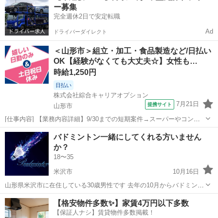
ー募集
組んでいき 15点1...
完全週休2日で安定転職
Ad
ドライバーダイレクト
＜山形市＞組立・加工・食品製造など/日払い
OK【経験がなくても大丈夫☆】女性も…
時給1,250円
日払い
株式会社綜合キャリアオプション
7月21日
提携サイト
山形市
[仕事内容] 【業務内容詳細】9/30までの短期案件→スーパーやコンビ
ニで販売されているおつまみ食品を製造する工場でのお仕事です。 出
山形
山形市
工場
バドミントン一緒にしてくれる方いません
来上がった商品のキズや形くずれがないか目視でチェック問題のない
か？
商品を袋や箱へ包装・箱詰め包...
18〜35
米沢市
10月16日
山形県米沢市に在住している30歳男性です 去年の10月からバドミント
ン始めたのですが、いつも参加しているクラブが夜で土日の日中一緒
山形
米沢市
バドミントン
クラブ
【格安物件多数✨】家賃4万円以下多数
に出来る方探してます！ 楽しくやれるのが1番なのですが、向上心が
【保証人ナシ】賃貸物件多数掲載！
あって切磋琢磨出来る方だと尚嬉...