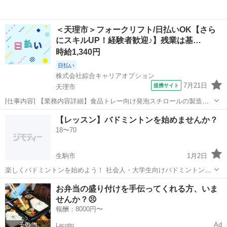
＜天理市＞フォークリフト/日払いOK【さら
にスキルUP！経験者歓迎♪】残業は基…
時給1,340円
日払い
株式会社綜合キャリアオプション
7月21日
提携サイト
天理市
[仕事内容] 【業務内容詳細】食品トレー向け発泡スチロールの製造会
社でのフォークリフトのお仕事です。 業務割合は、 リーチフォークリ
奈良
天理市
工場
【レッスン】バドミントンを始めませんか？
フト5割、 手元作業5割です。 【取扱製品情報】食品トレー向け発泡ス
18〜70
チロール 。＋お仕事探...
生駒市
1月2日
楽しくバドミントンを始めよう！ 社会人・大学生向けバドミントン教
室 対象：初心者・初級者 運動不足解消！友達作り！初めての習い事に
奈良
生駒市
バドミントン
習い事
お弁当の盛り付けを手伝ってくれる方、いま
バドミントンはいかがですか？ 当教室では、バドミントンの基礎から
せんか？😣
丁寧に指導しま...
報酬：8000円〜
Ad
Lacotto