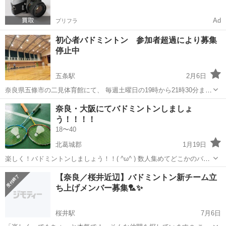
Ad
プリフラ
初心者バドミントン 参加者超過により募集
停止中
五条駅
2月6日
奈良県五條市の二見体育館にて、 毎週土曜日の19時から21時30分まで
活動しています。 途中参加、途中退場は全然大丈夫です。 コートは2
奈良
五條市
五条駅
バドミントン
シャトル
奈良・大阪にてバドミントンしましょ
面使えます! 10代～50代の男女で集まっており 経験の無いものばかり
う！！！！
で、やってま...
18〜40
北葛城郡
1月19日
楽しく！バドミントンしましょう！！( ^ω^ ) 数人集めてどこかのバド
ミントンできるところへ👉✨ レベルは問いません！ 人間性のみ！ ご
奈良
北葛城郡
バドミントン
数人
【奈良／桜井近辺】バドミントン新チーム立
連絡お待ちしてます！
ち上げメンバー募集🏸✨
桜井駅
7月6日