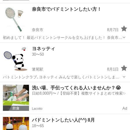
奈良市でバドミントンしたい方！
奈良市
8月7日
初めまして！ 最近バドミントンサークルを立ち上げました！ 奈良市の
体育館で（火）(水)の13時〜17時 ･ 18時〜21時の枠で活動予定です！
奈良
奈良市
バドミントン
ヨネッティ
自由なので何時に参加でも何時に抜けても大丈夫です。 現在 初...
30〜50
箸尾駅
8月1日
バトミントンクラブ､ヨネッティ みんなで楽しくバトミントンしませ
んか 活動時間は13時〜16時 場所は広陵町北体育館 参加費 女性600円
奈良
北葛城郡
箸尾駅
バドミントン
バトミントン
洗い場、手伝ってくれる人いませんか？😭
男性800円 初級者〜中級者のみ募集してます メンバーは23人 参加人数
日給8,000円〜 /【登録不要】複数サイトまとめて検索✨
平均...
Ad
Lacotto
バドミントンしたい人(^^) 8月
18〜65