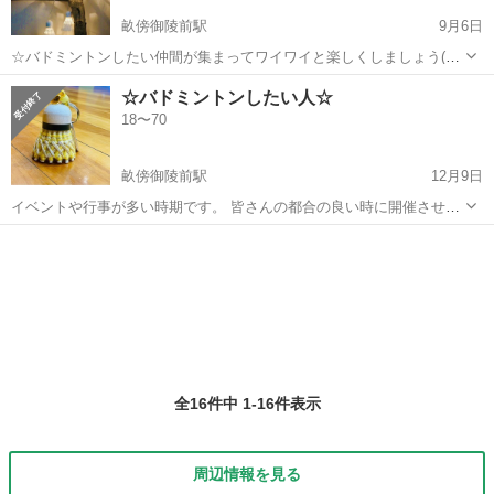
畝傍御陵前駅
9月6日
☆バドミントンしたい仲間が集まってワイワイと楽しくしましょう(^^)
☆ 参加までの流れを添えてお問合せ下さい。 正確入力情報(名前・苗
奈良
橿原市
畝傍御陵前駅
バドミントン
体育館
☆バドミントンしたい人☆
字のみ、住まいは市町村迄で結構です。 年齢、バドミントン歴もお
18〜70
願いします。 不完全...
畝傍御陵前駅
12月9日
イベントや行事が多い時期です。 皆さんの都合の良い時に開催させて
頂いています。 (開催予定していたものが、仕方なく変更、中止になる
奈良
橿原市
畝傍御陵前駅
バドミントン
体育館
時があります) (やり取り中にご都合ができた時はご返答もお気遣いな
く必ず下さい。3日たっても...
全16件中 1-16件表示
周辺情報を見る