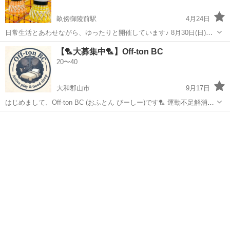
畝傍御陵前駅
4月24日
日常生活とあわせながら、ゆったりと開催しています♪ 8月30日(日)②
面 開催時間：13時〜17時 橿原中央体育館 (冷房設備あり) ＊参加申請
奈良
橿原市
畝傍御陵前駅
バドミントン
体育館
【🏸大募集中🏸】Off-ton BC
は、前日までにご連絡を頂けるとスムーズに返答ができます。 当日の
20〜40
場合は、9時ま...
大和郡山市
9月17日
はじめまして、Off-ton BC (おふとん びーしー)です🏸 運動不足解消と
お布団での良き睡眠を目的として、バドミントンサークルを立ち上げ
奈良
大和郡山市
バドミントン
初心者
ました★ 私(30代男性)はこれまでサッカーをやってきましたが、バ...