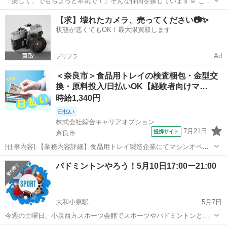
「楽しく、でもちょっと本気で！」そんな仲間を探しています☺️ こん
にちは！ バドミントンが大好きで、今回ついに【バドミントンチー
奈良
桜井市
桜井駅
バドミントン
上げ
【求】壊れたカメラ、売ってください📷✨
ム】を立ち上げることにしました！ まだこれから始める段階ですが、
状態が悪くてもOK！最大限買取します
だからこそ「一緒にゼロから作...
Ad
プリフラ
＜奈良市＞食品用トレイの検査梱包・金型交
換・原料投入/日払いOK【経験者向けマ…
時給1,340円
日払い
株式会社綜合キャリアオプション
7月21日
提携サイト
奈良市
[仕事内容] 【業務内容詳細】食品用トレイ製造企業にてマシンオペレ
ーターのお仕事です！ はじめは検査・梱包・包装から取り掛かって、
奈良
奈良市
工場
バドミントンやろう！5月10日17:00ー21:00
最終的には機械の金型交換、 原料投入までお任せします♪ 社員登用の
実績もあります！ 【取扱製...
大和小泉駅
5月7日
今週の土曜日、小泉西方スポーツ会館でスポーツやバドミントンとか
ります。 そして、他の人参加してほしい！皆ようこそ！ 連絡しない人