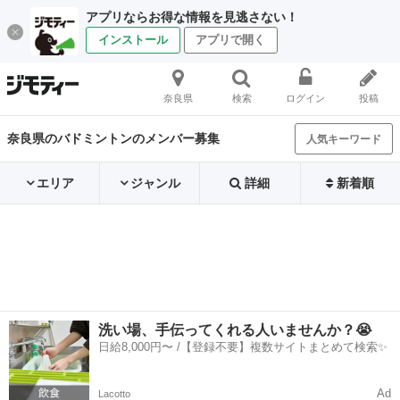
アプリならお得な情報を見逃さない！
インストール
アプリで開く
奈良県
検索
ログイン
投稿
奈良県のバドミントンのメンバー募集
人気キーワード
エリア
ジャンル
詳細
新着順
洗い場、手伝ってくれる人いませんか？😭
日給8,000円〜 /【登録不要】複数サイトまとめて検索✨
Ad
Lacotto