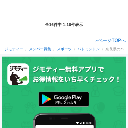
全16件中 1-16件表示
ページTOPへ
ジモティー
メンバー募集
スポーツ
バドミントン
奈良県のバド