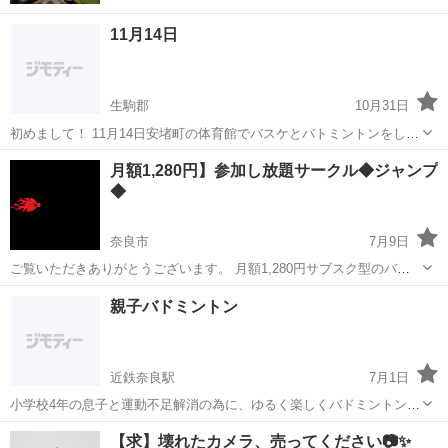
11月14日
生駒郡
10月31日
初めまして！ 11月14日安堵町の体育館でバスケとバトミントンをしま
す！！ 未経験者が多数なのでワイワイ出来たらと思ってます！ 参加費
奈良
生駒郡
バドミントン
安堵町
月額1,280円】参加し放題サークル◆ジャンプ
は参加者で割り勘としたいので気になる方がいらしたら連絡くださ
◆
い！！
奈良市
7月9日
ご覧いただきありがとうございます。 月額1,280円サブスク型のバド
ミントンサークルです。 1ヶ月で4回開催しており、どこでも参加し放
奈良
奈良市
バドミントン
サークル
親子バドミントン
題です。 8月以降、サークル人数により開催日時を増やしていくこと
を考えております...
近鉄奈良駅
7月1日
小学校4年の息子と運動不足解消の為に、ゆるく楽しくバドミントンし
ています🎵 水曜日の夕方18時～小学校の体育館借りてます☺️ 同じよう
奈良
奈良市
近鉄奈良駅
バドミントン
小学校
【求】壊れたカメラ、売ってください📷✨
な方いらっしゃれば一緒にやりませんか❓❓