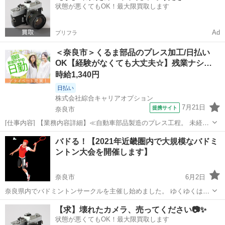
状態が悪くてもOK！最大限買取します
Ad
プリフラ
＜奈良市＞くるま部品のプレス加工/日払い
OK【経験がなくても大丈夫☆】残業ナシ…
時給1,340円
日払い
株式会社綜合キャリアオプション
7月21日
提携サイト
奈良市
[仕事内容] 【業務内容詳細】≪自動車部品製造のプレス工程。 未経験
大歓迎のオシゴト♪≫ 自動車部品を製造するメーカー様でのお仕事で
奈良
奈良市
工場
バドる！【2021年近畿圏内で大規模なバドミ
す。 製造工程におけるプレス作業ををお任せします！ 作業が細かく覚
ントン大会を開催します】
えること多く大変ではありま...
奈良市
6月2日
奈良県内でバドミントンサークルを主催し始めました。 ゆくゆくは近
畿圏内で大規模なバドミントン大会を開催しようと考えています。 そ
奈良
奈良市
バドミントン
大会
【求】壊れたカメラ、売ってください📷✨
のための第一歩として「バドる！」を創設いたしました。 将来バドミ
状態が悪くてもOK！最大限買取します
ントン大会の関係者...