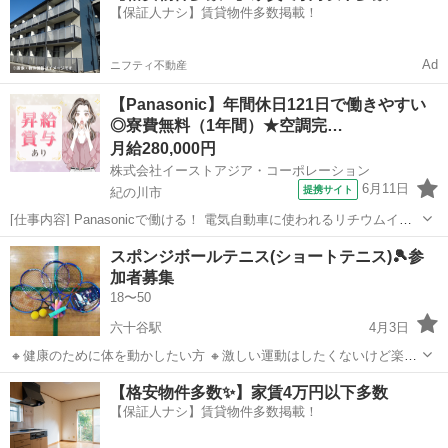
【保証人ナシ】賃貸物件多数掲載！
Ad
ニフティ不動産
【Panasonic】年間休日121日で働きやすい
◎寮費無料（1年間）★空調完…
月給280,000円
株式会社イーストアジア・コーポレーション
6月11日
提携サイト
紀の川市
[仕事内容] Panasonicで働ける！ 電気自動車に使われるリチウムイオ
ン電池の 機械オペレーターのお仕事です！ それぞれ行程はあります
和歌山
紀の川市
工場
スポンジボールテニス(ショートテニス)🎾参
が、 面接時でのお話をもとに適性を見て配属します！ 【極板製造】
加者募集
⇒混ぜる・塗...
18〜50
六十谷駅
4月3日
🔸健康のために体を動かしたい方 🔸激しい運動はしたくないけど楽し
く運動をしたい方 🔸天候や紫外線を気にせず運動を楽しみたい方 🔸テ
和歌山
和歌山市
六十谷駅
バドミントン
スポンジボール
【格安物件多数✨】家賃4万円以下多数
ニス🎾・バドミントン🏸・卓球🏓をされていた方 🔸仕事と家事以外の
【保証人ナシ】賃貸物件多数掲載！
趣味が欲しい方 一緒にスポン...