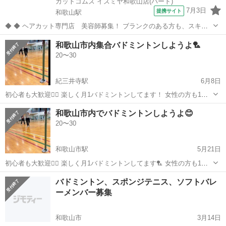
カットコムズ イズミヤ和歌山店(パート)
7月3日
提携サイト
和歌山駅
◆ ◆ ヘアカット専門店 美容師募集！ ブランクのある方も、スキル
アップを目指している方も大歓迎！ ベテランスタッフが慣れるまで丁
和歌山
和歌山市
和歌山駅
美容師
和歌山市内集合バドミントンしようよ🏸
寧に指導致します♪ 《カットコムズ》幅広い世代に愛される街の美容
20〜30
院♪ 「安い・早い・丁寧...
紀三井寺駅
6月8日
初心者も大歓迎🙋‍♀️ 楽しく月1バドミントンしてます！ 女性の方も1人
参加もすぐなじめる アットホームな雰囲気なので 応募お待ちしていま
和歌山
和歌山市
紀三井寺駅
バドミントン
初心者
和歌山市内でバドミントンしようよ😊
す✨ 日にち、場所、時間はDMで気軽に お問い合わせください！
20〜30
和歌山市駅
5月21日
初心者も大歓迎🙋‍♀️ 楽しく月1バドミントンしてます🏸 女性の方も1人
参加もすぐなじめる アットホームな雰囲気なので 応募お待ちしていま
和歌山
和歌山市
和歌山市駅
バドミントン
初心者
バドミントン、スポンジテニス、ソフトバレ
す✨ 日にち、場所、時間はDMで気軽に お問い合わせください！
ーメンバー募集
和歌山市
3月14日