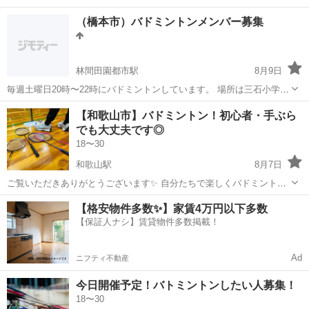
（橋本市）バドミントンメンバー募集
林間田園都市駅
8月9日
毎週土曜日20時〜22時にバドミントンしています。 場所は三石小学校
の体育館を利用しています。 幅広い年齢層で楽しく活動しています。
和歌山
橋本市
林間田園都市駅
バドミントン
60代
【和歌山市】バドミントン！初心者・手ぶら
参加費用は500円／回です。 初心者、運動不足の方大歓迎、一緒に楽
でも大丈夫です◎
しく活動できる人...
18〜30
和歌山駅
8月7日
ご覧いただきありがとうございます✨ 自分たちで楽しくバドミントン
をやっています🏸 「久しぶりに体を動かしたい」「バドミントンを始
和歌山
和歌山市
和歌山駅
バドミントン
初心者
【格安物件多数✨】家賃4万円以下多数
めてみたい」という方、大歓迎です！ ラケットをお持ちでない方も手
【保証人ナシ】賃貸物件多数掲載！
ぶらで気軽にご参加いた...
Ad
ニフティ不動産
今日開催予定！バトミントンしたい人募集！
18〜30