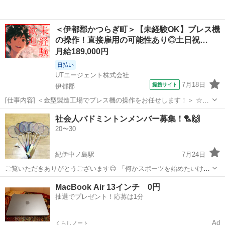
＜伊都郡かつらぎ町＞【未経験OK】プレス機
の操作！直接雇用の可能性あり◎土日祝…
月給189,000円
日払い
UTエージェント株式会社
7月18日
提携サイト
伊都郡
[仕事内容] ＜金型製造工場でプレス機の操作をお任せします！＞ ☆未
経験OK！ 丁寧な研修と指導で安心のスタート♪ ＜具体的には…＞
和歌山
伊都郡
工場
社会人バドミントンメンバー募集！🏸🙌
◆業務用の金属製板をプレス機で打ち抜く →資材をセットし機械操
20〜30
作をすれば機械が行っ...
紀伊中ノ島駅
7月24日
ご覧いただきありがとうございます😊 「何かスポーツを始めたいけれ
ど、一緒にできる相手がいない…」と悩んでいる方、私たちと一緒に
和歌山
和歌山市
紀伊中ノ島駅
バドミントン
相手
MacBook Air 13インチ 0円
バドミントンをしませんか？ ​【こんな方を募集しています！】 ​20〜
抽選でプレゼント！応募は1分
30代の同世代で楽しく運動...
Ad
くらしノート