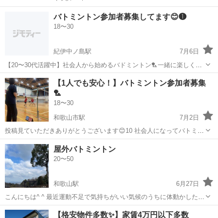
バトミントン参加者募集してます😊❶
18〜30
紀伊中ノ島駅
7月6日
​【20〜30代活躍中】社会人から始めるバドミントン🏸一緒に楽しく汗
を流しませんか？✨❶ ​「社会人になって運動不足を感じている…」
和歌山
和歌山市
紀伊中ノ島駅
バドミントン
【1人でも安心！】バトミントン参加者募集
「休日に新しい趣味を見つけたい！」 「でも、一人で始めるのはちょ
🏸
バトミントン
っと勇気がいる…😭」 ​そ...
18〜30
和歌山市駅
7月2日
投稿見ていただきありがとうございます😊10 社会人になってバトミン
トンがしたいと思っている方一緒にしましょー😆🤲 何かスポーツを始
和歌山
和歌山市
和歌山市駅
バドミントン
バトミントン
屋外バトミントン
めたいけど一緒にできる人がいない😭 休日に何か行動したいと思って
20〜50
る方っ✨参加者の年齢は2...
和歌山駅
6月27日
こんにちは^ ^ 最近運動不足で気持ちがいい気候のうちに体動かしたぁ
ーいと思っています⤴️⤴️ 屋外でバトミントンできるサークル作りたいで
和歌山
岩出市
和歌山駅
バドミントン
バトミントン
【格安物件多数✨】家賃4万円以下多数
す💡💡 誰か興味のある方コメント・メッセよろしくお願いします^ ^