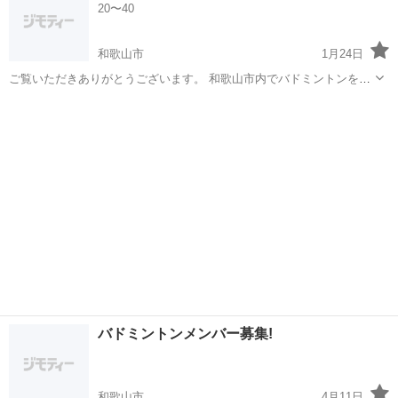
20〜40
以外でも、軽く体動かしたい。や...
和歌山市
1月24日
ご覧いただきありがとうございます。 和歌山市内でバドミントンを一
緒にしませんか？ いつも、ソフトテニスを企画してるんですが、バド
和歌山
和歌山市
バドミントン
体育館
ミントンは初心者です。 一緒にバドミントンできる方を探していま
す。 場所は屋内（体育館？）屋外ど...
バドミントンメンバー募集!
和歌山市
4月11日