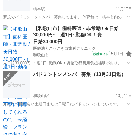
橋本駅
11月17日
新規でバドミントンメンバー募集してます。 体育館は、橋本市内の公
共施設にて行います。 興味のある方のご連絡をお待ちしています。体
和歌山
橋本市
橋本駅
バドミントン
体育館
【和歌山市】歯科医師・非常勤 / ★日給
育館の空き次第ですが、平日の昼（13-17時）、平日の夜（18-22時）
30,000円~！週1日~勤務OK！資…
のどちらにも対応できま...
日給30,000円
医療法人こうざき西歯科クリニック
5月1日
提携サイト
和歌山市
★日給30,000円~！週1日~勤務OK！資格取得費用負担補助があり、先
輩も丁寧に指導してくれるので、未経験・ブランクの方も安心してス
和歌山
和歌山市
その他
バドミントンメンバー募集（10月31日迄）
タートできます★ 日給： 30,000円~ アクセス：貴志川線 神前 徒歩5
分;貴志川...
和歌山駅
10月11日
月に2、3回くらい土曜日または日曜日にバドミントンしています。 朝
の場合は9時〜12時まで、夜の場合は18時〜21時まで活動していま
和歌山
和歌山市
和歌山駅
バドミントン
一緒に
す。 場所は県立体育館補助館を利用する事が多いです。 20代〜50代
までの幅広い年齢層...