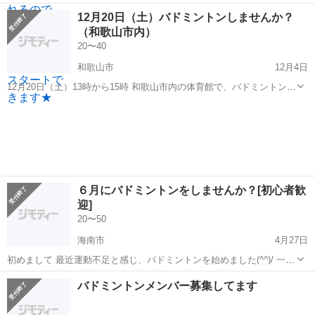
一緒にしませんか？ いつも、ソフトテニスを企画してるのですが、今
和歌山
和歌山市
バドミントン
一緒に
12月20日（土）バドミントンしませんか？
回はバドミントンをしていみたいと思い、募集させていただきます。
（和歌山市内）
私自身、バドミントンのクラ...
20〜40
和歌山市
12月4日
12月20日（土）13時から15時 和歌山市内の体育館で、バドミントンを
一緒にしませんか？ いつも、ソフトテニスを企画してるのですが、今
和歌山
和歌山市
バドミントン
シャトル
回はバドミントンをしていみたいと思い、募集させていただきます。
私自身、バドミントンのク...
６月にバドミントンをしませんか？[初心者歓
迎]
20〜50
海南市
4月27日
初めまして 最近運動不足と感じ、バドミントンを始めました(^^)/ 一緒
にできるメンバーを募集しています！ 開催日は、人数集まり次第のた
和歌山
海南市
バドミントン
初心者
バドミントンメンバー募集してます
め未定 場所は、和歌山市もしくは海南市の体育館です。 経験ある...