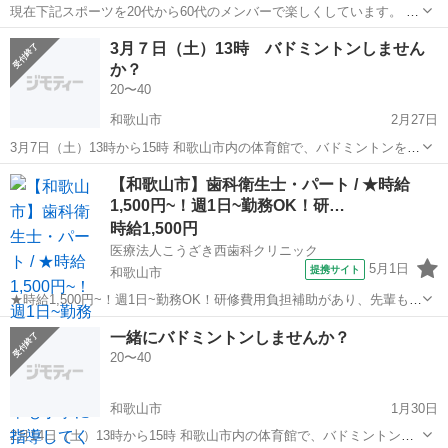
現在下記スポーツを20代から60代のメンバーで楽しくしています。 下
記スポーツをやってみたいと興味のある方は連絡下さい。 １つでも３
和歌山
和歌山市
バドミントン
ソフトバレー
3月７日（土）13時 バドミントンしません
つ全てでもオッケーです。 中学生や高校生の子供さんと一緒に参加で
か？
きるものもありますので...
20〜40
和歌山市
2月27日
3月7日（土）13時から15時 和歌山市内の体育館で、バドミントンを一
緒にしませんか？ いつも、ソフトテニスを企画してるのですが、2月
和歌山
和歌山市
バドミントン
シャトル
【和歌山市】歯科衛生士・パート / ★時給
にバドミントン企画を開催し、好評だったので、3月も企画したので、
1,500円~！週1日~勤務OK！研…
募集させていただきます。 ...
時給1,500円
医療法人こうざき西歯科クリニック
5月1日
提携サイト
和歌山市
★時給1,500円~！週1日~勤務OK！研修費用負担補助があり、先輩も丁
寧に指導してくれるので、未経験・ブランクの方も安心してスタート
和歌山
和歌山市
歯科衛生士
一緒にバドミントンしませんか？
できます★ 時給： 1,500円~ ※土日祝は時給1,700円 アクセス：貴志
20〜40
川線 神...
和歌山市
1月30日
2月14日（土）13時から15時 和歌山市内の体育館で、バドミントンを