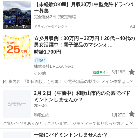
和歌山
紀の川市
バドミントン
ファミリー
【未経験OK🚚】月収30万↑中型免許ドライバ
マッシュ禁止 です。
ー募集
完全週休2日で安定転職
Ad
ドライバーダイレクト
☆彡月収例：30万円～32万円！20代～40代の
男女活躍中！電子部品のマシンオ…
時給1,700円
日払い
株式会社BREXA Next
5月18日
提携サイト
その他
[仕事内容] 『即日面接』も可能！ ◇電子部品の製造◇ メイン作業は機
械操作と材料供給です！ ・機械に原材料をセットし、スイッチを押す
和歌山
その他
工場
2月２日（午前中）和歌山市内の公園でバド
マシンオペレーター業務 ・電子部品製造に関わる部材の運搬業務 ※重
ミントンしませんか？
量物ではございません...
20〜40
和歌山市
1月27日
ご覧いただきありがとうございます。 ジモティーで知り合った方と2
月２日にバドミントンをする企画をしています。 ゆるく、のんびりと
和歌山
和歌山市
バドミントン
一緒にバドミントンしませんか？
楽しめたら良いかな。って感じで行います。屋外です。 バドミントン