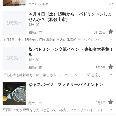
Ad
ニフティ不動産
４月４日（土）15時から バドミントンしま
せんか？（和歌山市）
18〜40
和歌山市
3月26日
４月4日（土）15時から17時 和歌山市内の体育館で、バドミントンを
一緒にしませんか？ いつも、ソフトテニスを企画してるのですが、何
和歌山
和歌山市
バドミントン
シャトル
🏸 バドミントン交流イベント 参加者大募集！
回かバドミントン企画を開催し、好評のため、4月も企画したので、募
🏸
集させていただきます。 私自...
18〜30
和歌山駅
3月9日
「初心者も経験者も一緒に楽しもう！」 バドミントンで汗を流し、新
しい仲間と楽しい時間を過ごしませんか？初心者の方も、久しぶりに
和歌山
和歌山市
和歌山駅
バドミントン
初心者
ゆるスポーツ ファミリーバドミントン
ラケットを握る方も、ガチでプレーしたい経験者の方も、みんな大歓
迎！和気あいあいと楽しみながら、気持...
紀の川市
2月1日
平日暇で何か運動をしたいと思っている方、ファミリーバドミントン
をしませんか。 特徴的なルールは 1チーム3人、2回で返球もOK、ス