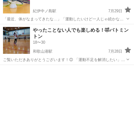
紀伊中ノ島駅
7月29日
「最近、体がなまってきたな…」「運動したいけど一人じゃ続かない
😭」 そんなお悩み、バドミントンで楽しく解消しませんか？🏸 ​参加
和歌山
和歌山市
紀伊中ノ島駅
バドミントン
やったことない人でも楽しめる！🤣バトミン
者のほとんどが20〜30代の社会人。 初心者スタートの方も多いので、
トン
バトミントン
ラケットを握るのが久し...
18〜30
和歌山港駅
7月28日
ご覧いただきありがとうございます！😊 「運動不足を解消したい」
「久しぶりに体を動かしたい」「休日のリフレッシュに」みんなで楽
和歌山
和歌山市
和歌山港駅
バドミントン
しく汗を流しませんか？ ​ガチガチの競技志向ではなく、**「ワイワイ
楽しくラリーを続けること」*...