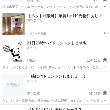
高野口駅
8月9日
橋本市周辺で、バレーボール、バドミントン、バスケ等の屋内スポー
ツされてるアラサー、アラフォーの方たちいたら、仲間に入れてもら
和歌山
橋本市
高野口駅
バドミントン
バスケ
【ペット相談可】家賃1ヶ月0円物件あり！
えたりしませんか？（初心者レベルです。） たまに、ウォーキングし
無料アプリ
ていますが、もう少し身体を動かした...
Ad
ニフティ不動産
21日20時〜バドミントンします🏸
20〜30
打田駅
10月13日
タイトルにあるように、21日の20時からバドミントンをやろうと思っ
てます✨ 緩い感じでやろうと思ってるので、初心者の方やブランクの
和歌山
紀の川市
打田駅
バドミントン
ブランク
一緒にバドミントンしましょーう！
ある方も気軽にお問い合わせください😊 場所：紀の川市民体育館 南
20〜30
コート 料金：参加した人数で...
下井阪駅
9月22日
体力づくりや免疫を高めるために 一緒に運動しませんか？✨ 初心者で
も大歓迎です🗣 一緒に楽しく運動したい人、 運動不足解消したい人
和歌山
紀の川市
下井阪駅
バドミントン
一緒に
バトミントンしませんかー？？