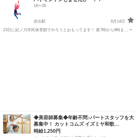
バドミントン仲間が欲しい人などは 是非一度お声かけてください🤞🌼
18〜35
岩出駅
8月14日
23日に紀ノ川市民体育館でやろうとおもってます！ 夜7時から9時まで
考えてて是非家族で参加したいって人も来てくださいー！！
和歌山
岩出市
岩出駅
バドミントン
バトミントン
◆美容師募集◆年齢不問♪パートスタッフを大
募集中！ カットコムズ イズミヤ和歌…
時給1,250円