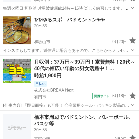
毎週火曜日 和歌浦 片男波健康館14時～16時 楽しく練習してます。お
気軽にお越しください^^
和歌山
和歌山市
バドミントン
✨✨ゆるスポ バドミントン✨✨
20〜35
和歌山市
9月20日
インスタもしてます。返信遅い場合もあるので、こちらからメッセー
ジください❗ _activ2020 「メンバー皆で楽しくスポーツをする✨」がコ
和歌山
和歌山市
バドミントン
素人
月収例：37万円～39万円！寮費無料！20代～
ンセプトの和歌山で活動してるサークルです😄 月1～2回開催してい
40代の幅広い年齢の男女活躍中！…
て、 20代...
時給1,900円
日払い
株式会社BREXA Next
5月18日
提携サイト
有田市
[仕事内容] 『即日面接』も可能！ ◇産業用シール・パッキン製品の製
造作業◇ ・産業用シールやパッキン製品の小型プレス加工作業 ・仕上
和歌山
有田市
工場
橋本市周辺でバドミントン、バレーボール、
げ、検査作業 ・プレス加工後の製品のバリ取り作業 ・仕上げ後の目視
バスケ等
検査作業 ★空調完...
30〜55