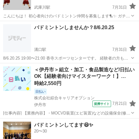
武庫川駅
7月31日
こんにちは！ 初心者向けのバドミントン仲間を募集します🏸✨ ガチ勝
負やスマッシュの打ち合いじゃなくて、 「ラリーをつなぐ」ことをメ
兵庫
西宮市
武庫川駅
バドミントン
バドミントンしませんか？8/6.20.25
インに、ゆるく楽しみたいと思っています！ ・運動不足を解消したい
・楽しく体を動かしたい ...
溝口駅
7月31日
8/6.20.25 19:00〜21:00 香寺スポーツセンターです。 経験者の方も初
心者の方も大歓迎です。 楽しくスポーツしましょう♪ 今のところ10
兵庫
姫路市
溝口駅
バドミントン
香寺
＜伊丹市＞組立・加工・食品製造など/日払い
代〜50代の男女メンバー12名ほどです。 参加費は300円 室内シュ...
OK【経験者向けマイスターワーク！】…
時給2,550円
日払い
株式会社綜合キャリアオプション
7月21日
提携サイト
伊丹市
[仕事内容] 【業務内容】・MOCVD装置(エピ装置)などの設備保全(修理
及び予防保全)業務に従事いただく。 ・故障部位の診断や故障部品の交
兵庫
伊丹市
工場
バドミントンしてます😆✨
換があり、 自社で保修できない場合は、 設備メーカーとの連携対応業
20〜30
【取扱い商品】 ...