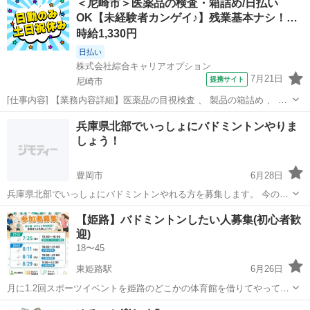
＜尼崎市＞医薬品の検査・箱詰め/日払い
「ほぼ初めて」という方も安心して参加できます✨ 📅 日程 月に２，
OK【未経験者カンゲイ♪】残業基本ナシ！…
３回 ...
時給1,330円
日払い
株式会社綜合キャリアオプション
7月21日
提携サイト
尼崎市
[仕事内容] 【業務内容詳細】医薬品の目視検査 、 製品の箱詰め 、 資
材個箱の折り作業 、 外箱ケースの組立作業※男性の場合は重量物～
兵庫
尼崎市
工場
兵庫県北部でいっしょにバドミントンやりま
25kgの原料投入や運搬などの仕事あり【取扱製品情報】ビタミン剤、
しょう！
鼻炎カプセル 。＋...
豊岡市
6月28日
兵庫県北部でいっしょにバドミントンやれる方を募集します。 今のと
ころ、毎週土曜の19:00～21:00か、20:00～22:00の枠でやろうと思っ
兵庫
豊岡市
バドミントン
【姫路】バドミントンしたい人募集(初心者歓
ています。 場所は豊岡市内の体育館です。 但馬地域の方や、京都府...
迎)
18〜45
東姫路駅
6月26日
月に1.2回スポーツイベントを姫路のどこかの体育館を借りてやってま
す。主にバドミントン🏸 たまにバスケ🏀ソフトバレー🏐ピックルボー
兵庫
姫路市
東姫路駅
バドミントン
体育館