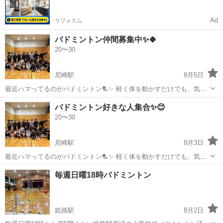
欠！
Ad
リフォスム
バドミントン仲間募集中✨🍀
20〜30
尼崎駅
8月5日
最近ハマってるのがバドミントン🏸✨ 軽く体を動かすだけでも、気分
がパッと明るくなる🌈 健康のために続けてるけど、 誰かと一緒にやる
兵庫
尼崎市
尼崎駅
バドミントン
募集中
バドミントン好きな人集合✨😊
ともっと楽しくて続けやすい☺️🌿 笑って、動いて、 心も体もリフレッ
20〜30
シュできる時間って最高...
尼崎駅
8月3日
最近ハマってるのがバドミントン🏸✨ 軽く体を動かすだけでも、気分
がパッと明るくなる🌈 健康のために続けてるけど、 誰かと一緒にやる
兵庫
尼崎市
尼崎駅
バドミントン
毎週日曜18時バドミントン
ともっと楽しくて続けやすい☺️🌿 笑って、動いて、 心も体もリフレッ
シュできる時間って最高...
姫路駅
8月2日