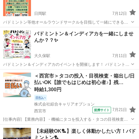
日岡駅
7月12日
バドミントン等他オールラウンドサークルを目指して一緒にできるグ
ループを作ろうかなと思ってます！ 初心者、未経験者、経験者誰でも
兵庫
加古川市
日岡駅
バドミントン
グループ
バドミントン＆インディアカを一緒にしませ
ござれやりましょー 他スポーツもできたらやっていきたいと思ってま
んか？？✨️
す 参加費500円と言う形になって...
大久保駅
7月11日
バドミントン＆インディアカのイベントを開催します！ バドミントン
はご存知の方が多いと思いますが、、インディアカってなにそれ？？
兵庫
明石市
大久保駅
バドミントン
＜西宮市＞タコの投入・目視検査・箱出し/日
と気になった方は是非一緒にやりましょう^^やり方・ルールは丁寧に
払いOK【誰でもはじめは初心者♪】残…
説明します✨️ 参加者の多く...
時給1,300円
日払い
株式会社綜合キャリアオプション
7月21日
提携サイト
西宮市
[仕事内容] 【業務内容】・機械にタコを投入する・タコの目視検査、
におい確認、 切る、 ひっくり返っているものを裏返す・冷凍して箱詰
兵庫
西宮市
工場
【未経験OK🏸】楽しく体動かしたい方！バド
めされているタコ(10キロくらい)を取り出して、 近くにあるラックに
ミントン🏸
置く・そのほか清掃等。...