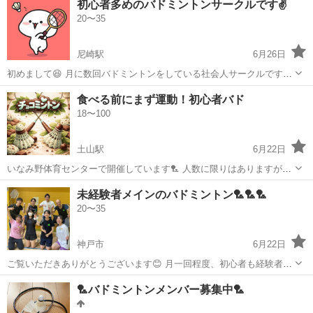
初心者多めのバドミントンサークルです✌️
テナ)(3)PCを使用しての自動倉庫への入庫作業(4)機械装置を用いて化
20〜35
学薬品を...
尼崎駅
6月26日
初めまして😆 月に数回バドミントンをしている社会人サークルです！
少しでもバドミントン好きな人が増えて欲しい、バドミントンを通じ
兵庫
尼崎市
尼崎駅
バドミントン
サークル
食べる前にまず運動！初心者バド
て周りの人がお友達を増やしていって欲しい、そんな想いで活動して
18〜100
ます🌈 ゆるゆるなサークルで...
土山駅
6月22日
いなみ野体育センターで開催しています🏸 人数に限りはありますが土
山駅から体育館への 送迎も行います！🚗³₃ 男女とも初級者から大歓迎
兵庫
加古郡
土山駅
バドミントン
未経験者メインのバドミントン🏸🏸🏸
です✨ 当日飛び入り参加も可能です！ 基本的には 30分基礎打ち 1時間
20〜35
ちょいゲーム...
神戸市
6月22日
ご覧いただきありがとうございます😊 月一回程度、初心者も経験者も
交えてバドミントンを企画しています🙆‍♀️ 初心者の方も半分かそれ以上
兵庫
神戸市
バドミントン
初心者
🏸バドミントンメンバー募集中🏸
いてるので、ゆるゆる楽しくしています🙌 メニューも初心者向けなの
で、経験者の方は物足り...