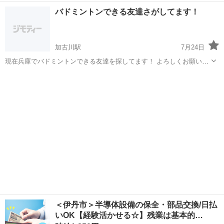
一緒にバドミントンをしていただける方いませんでしょうか？ 高校3
兵庫
たつの市
本竜野駅
バドミントン
バドミントンできる友達さがしてます！
年間バドミントン部に所属していました。 そこから、社会人になり久
しぶりにバドミントンをしたい...
加古川駅
7月24日
現在兵庫でバドミントンできる友達を探してます！ よろしくお願いし
ます🥺
兵庫
加古川市
加古川駅
バドミントン
＜伊丹市＞半導体設備の保全・部品交換/日払
いOK【経験活かせる☆】残業は基本的…