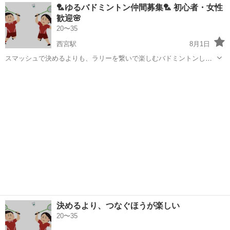
兵庫
神戸市
三ノ宮駅
バドミントン
20代
🏸ゆるバドミントン仲間募集🏸 初心者・女性
ている人↓ ⭕️社会人になって何か運動をしたい人 ⭕️バドミントンやっ
歓迎🌸
てみたい人 ⭕...
20〜35
西宮駅
8月1日
スマッシュで決めるよりも、ラリーを繋いで楽しむバドミントンしま
せんか？☺️ 初心者の方、女性の方も大歓迎です！ 「運動不足を解消し
兵庫
西宮市
西宮駅
バドミントン
初心者
たい」「気軽に体を動かしたい」そんな方にぴったり✨ 最初はのんび
り打ち合いからスタートして...
決めるより、つなぐほうが楽しい
20〜35