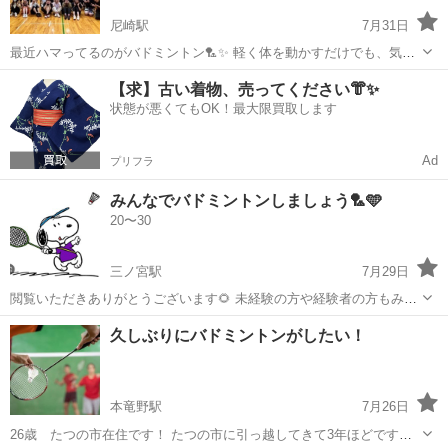
尼崎駅
7月31日
最近ハマってるのがバドミントン🏸✨ 軽く体を動かすだけでも、気分
がパッと明るくなる🌈 健康のために続けてるけど、 誰かと一緒にやる
兵庫
尼崎市
尼崎駅
バドミントン
【求】古い着物、売ってください👘✨
ともっと楽しくて続けやすい☺️🌿 笑って、動いて、 心も体もリフレッ
状態が悪くてもOK！最大限買取します
シュできる時間って最高...
Ad
プリフラ
みんなでバドミントンしましょう🏸🩵
20〜30
三ノ宮駅
7月29日
閲覧いただきありがとうございます🌻 未経験の方や経験者の方もみん
なで楽しく行えるよう チーム分けなどを工夫しながら、ゆるく月に1
兵庫
神戸市
三ノ宮駅
バドミントン
チーム
久しぶりにバドミントンがしたい！
回程度開催していますっ☺️🌼 基本的にはチーム対抗戦で行っていま
す！ 初めての方も楽しく行え...
本竜野駅
7月26日
26歳 たつの市在住です！ たつの市に引っ越してきて3年ほどです。