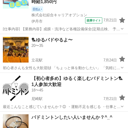
時給1,850円
日払い
株式会社綜合キャリアオプション
7月21日
提携サイト
伊丹市
[仕事内容] 【業務内容】成膜・洗浄など各種設備保全(定期点検、 予防
メンテナンス)業務・主に設備の内部部品の定期クリーニング及び交
兵庫
伊丹市
工場
🏸ゆるバドやるよ〜
換、 半導体ガスボンベ交換、 各種薬液交換、 設備の定期点検 【取扱
20〜35
い商品】 。＋お仕事探...
立花駅
7月24日
初心者さんも女性も大歓迎🙌 「ちょっと体を動かしたい」 「気軽にス
ポーツ楽しみたい」 そんな人にぴったりです😊 ラリーが続かなくても
兵庫
尼崎市
立花駅
バドミントン
【初心者多め】ゆるく楽しむバドミントン🏸
OK！ スマッシュよりもナイススマイル✨ まずはゆる〜く羽を追いか
1人参加大歓迎
けながら、 楽しくリフ...
18〜45
尼崎駅
7月21日
最近こんなこと感じていませんか？😊 ・運動不足を感じる ・仕事と家
の往復になりがち ・社会人になって友達が減った ・休日をもっと充実
兵庫
尼崎市
尼崎駅
バドミントン
バドミントンしたい人いませんか？^_^
させたい ・新しいコミュニティに入りたい 昔は学校や地域など、 自
然と人と関わる機会が多...