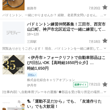
姫路市
7月20日
バドミントン、一緒にやりませんか？ 経験、老若男女問いません。 楽
しんで出来る方なら、どなたでも大歓迎です^_^ 気になった方は気軽
兵庫
姫路市
バドミントン
い人
バドミントン練習仲間募集！三田市、西宮市
にメッセージ下さい。
山口町、神戸市北区近辺で一緒に練習して…
18〜120
三田駅
7月18日
閲覧ありがとうございます！ 現在、バドミントンを一緒に練習してい
ただけるメンバーを募集しています！ 練習内容は主に、手投げ→基礎
兵庫
三田市
三田駅
バドミントン
仲間
＜伊丹市＞フォークリフトで自動車部品はこ
うち→パターン→試合 となっています！ バドミントンを上達したいと
び/日払いOK【高時給1650円☆彡】…
思っている方は特に歓迎です！...
時給1,650円
日払い
株式会社綜合キャリアオプション
7月21日
提携サイト
伊丹市
[仕事内容] ＼自動車用ブレーキの運搬/ ◆部品を受け取り所定の場所へ
運ぶ ◆ラインへ部品をのせる ◆空箱やパレットの片付け 。＋お仕事
兵庫
伊丹市
工場
🏸「運動不足だから」でも、「友達作りた
探しはコンシェルスタッフにおまかせ＋。 あなたのお仕事探しをしっ
い」でも大歓迎！
かりサポート！ たと...