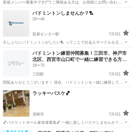
新規メンバー募集中です(^^) ご興味ある方は、お気軽にお問い合わせ
ください^ ^ 募集要件 ・ルール、約束を守れる方 ・バドミントン歴3年
兵庫
神戸市
東垂水駅
バドミントン
サークル
バドミントンしませんか？🏸
以上、基礎打ち出来る方 基礎打ち:ドライブ、ドロップ、プッシュレ
20〜40
シーブ、 ヘア...
貿易センター駅
7月3日
久しぶりにバドミントンがしたい🏸 ってことで社会人サークルを立ち
上げました🎵 ガチガチの試合というより楽しくエンジョイで出来る方
兵庫
神戸市
貿易センター駅
バドミントン
体育館
バドミントン練習仲間募集！三田市、神戸市
なら未経験でも歓迎です☺️ ラケットも貸せますので言ってください🎵
北区、西宮市山口町で一緒に練習できる方…
場所:磯上体育館が主に ...
18〜70
三田駅
7月3日
閲覧ありがとうございます！ 現在、バドミントンを一緒に練習してい
ただけるメンバーを募集しています！ 練習内容は主に、手投げ→基礎
兵庫
三田市
三田駅
バドミントン
仲間
ラッキーバスケ🏀
うち→パターン→試合 となっています！ 社会人になってから、バドミ
ントンを上達したいと思ってい...
尼崎市
7月3日
🏀バスケットボール参加者募集🏀 一緒に楽しくバスケしませんか？😊
初心者・未経験者・初参加の方が多数なので、 「久しぶりにやる」
兵庫
尼崎市
バドミントン
参加者募集