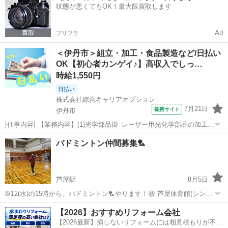
状態が悪くてもOK！最大限買取します
問わず どなたでも...
Ad
プリフラ
＜伊丹市＞組立・加工・食品製造など/日払い
OK【初心者カンゲイ♪】高収入でしっ…
時給1,550円
日払い
株式会社綜合キャリアオプション
7月21日
提携サイト
伊丹市
[仕事内容] 【業務内容】(1)光学部品掛_レーザー用光化学部品の加工業
務及び検品検査業務、 その他付随する業務全般1名(2)光学品質保証掛_
兵庫
伊丹市
工場
バドミントン仲間募集🏸
レーザー用光学部品のコーティング業務及び検品検査業務その他付随
する業務2名(3)レ...
芦屋駅
8月5日
8/12(水)の15時から、バドミントン🏸やります！😆 芦屋体育館(シンコ
ースポーツ体育館)でやります！ バドミントンが好きな方！ やりたい
兵庫
芦屋市
芦屋駅
バドミントン
【2026】おすすめリフォーム会社
けど機会がないという方！ 身体を動かしたい方！ ぜひ一緒にやりまし
【2026最新】損しないリフォームには相見積もりが不可
ょう❗️😁 女...