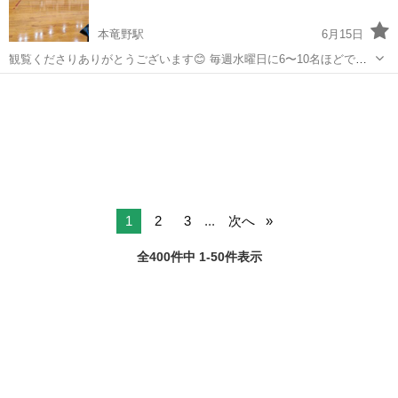
本竜野駅
6月15日
観覧くださりありがとうございます😊 毎週水曜日に6〜10名ほどで練
習しています。 レベルは初級〜中級ぐらいなので、バドミントンを始
兵庫
たつの市
本竜野駅
バドミントン
バド
めてみたい方から、経験者の方まで幅広く募集しています！ 流れとし
ましては、20時くらいまで基礎...
1
2
3
...
次へ
全400件中 1-50件表示