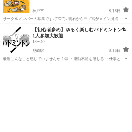
神戸市
8月6日
サークルメンバーの募集です⸜(*ˊᗜˋ*)⸝ 明石から三ノ宮がメイン拠点に
なっています。 募集要件 ・報連相、ルールを守れる方 ・学生時代に
兵庫
神戸市
バドミントン
サークル
【初心者多め】ゆるく楽しむバドミントン🏸
クラブ活動等の経験者かつ、3年以上の経験者。 女子は2年以上の方で
1人参加大歓迎
も大丈夫で...
18〜40
尼崎駅
8月6日
最近こんなこと感じていませんか？😊 ・運動不足を感じる ・仕事と家
の往復になりがち ・社会人になって友達が減った ・休日をもっと充実
兵庫
尼崎市
尼崎駅
バドミントン
初心者
させたい ・新しいコミュニティに入りたい 昔は学校や地域など、 自
然と人と関わる機会が多...