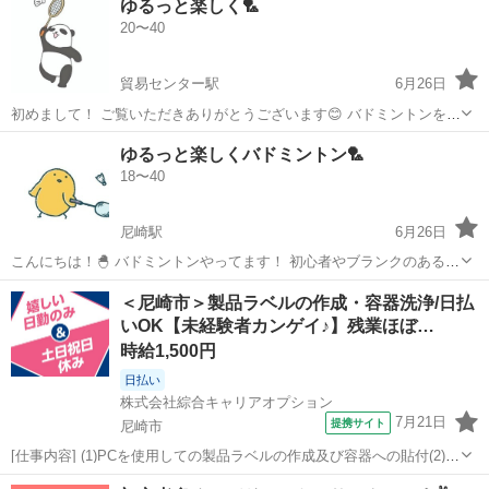
ゆるっと楽しく🏸
ル等 運動不足解消にゆるく楽しみたい人、やったことない方でも初
20〜40
心者も歓迎です アットホーム...
貿易センター駅
6月26日
初めまして！ ご覧いただきありがとうございます😊 バドミントンを経
験未経験問わず楽しんでくださる方を募集中です🙆‍♀️ 固定の開催曜日、
兵庫
神戸市
貿易センター駅
バドミントン
ゆるっと楽しくバドミントン🏸
時間などはありませんが、月に1〜3回開催しています！ 未経験でも楽
18〜40
しめるようにラケ...
尼崎駅
6月26日
こんにちは！🐣 バドミントンやってます！ 初心者やブランクのある方
が多いです😆 僕も初心者です😆 月1.2回活動しています🙆‍♀️ 土日開催が
兵庫
尼崎市
尼崎駅
バドミントン
チーム
＜尼崎市＞製品ラベルの作成・容器洗浄/日払
多いです！ 2時間程度で、最初にアップをしてその後経験者チーム、
いOK【未経験者カンゲイ♪】残業ほぼ…
未経験チ...
時給1,500円
日払い
株式会社綜合キャリアオプション
7月21日
提携サイト
尼崎市
[仕事内容] (1)PCを使用しての製品ラベルの作成及び容器への貼付(2)返
却容器(ポリ缶)の選別及び機械装置を用いての容器洗浄(ポリ缶、 コン
兵庫
尼崎市
工場