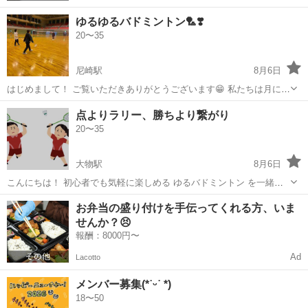
ゆるゆるバドミントン🏸❣️
20〜35
尼崎駅
8月6日
はじめまして！ ご覧いただきありがとうございます😁 私たちは月に1
～2回バドミントンをしています！ 初心者でも大丈夫🙆 わいわい楽し
兵庫
尼崎市
尼崎駅
バドミントン
点よりラリー、勝ちより繋がり
くをモットーに🏃‍♀️ ゆるーく楽しくバドミントンしましょー😆✨ 毎回
20〜35
女性の方、初めまし...
大物駅
8月6日
こんにちは！ 初心者でも気軽に楽しめる ゆるバドミントン を一緒に
できる仲間を探してます🏸 今回のスタイルは、スマッシュで決めるよ
兵庫
尼崎市
大物駅
バドミントン
お弁当の盛り付けを手伝ってくれる方、いま
りも、ラリーを楽しむことがメイン。 勝ち負けよりも「続ける楽し
せんか？😣
さ」と「一緒に笑える空気」を大...
報酬：8000円〜
Ad
Lacotto
メンバー募集(*˙ᵕ˙ *)
18〜50