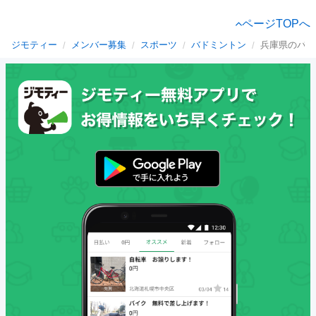
ページTOPへ
ジモティー
メンバー募集
スポーツ
バドミントン
兵庫県のバド