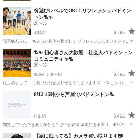
🌼遊びレベルでOK🙆‍♀️リフレッシュバドミン
トン🏸✨
20〜35
尼崎市
8月6日
仕事終わりに、 ちょっと身体を動かして リフレッシュしませんか？😊
初心者・経験者どちらも大歓迎！ 勝ち負けよりも「楽しい！」を 大切
兵庫
尼崎市
バドミントン
🏸✨ 初心者さん大歓迎！社会人バドミントン
にしているバドミントンです🏸 ✔ 運動不足を解消したい ✔ 新しい仲
コミュニティ ✨🏸
間と出会いたい ✔...
20〜35
貿易センター駅
8月6日
はじめまして！ ご覧いただきありがとうございます😊 「久しぶりに体
を動かしたいな〜🤔」 「ガチすぎないスポーツがいいな✨」 そんな方
兵庫
神戸市
貿易センター駅
バドミントン
8/12 15時から芦屋でバドミントン🏸
にぴったりの、ゆるく楽しめる社会人バドミントンコミュニティです
😊 🔸活動時間：2時間 ⏰...
打出駅
8月5日
閲覧していただきありがとうございます😊 募集にある通り、8/12の15
時から芦屋市の方で バドミントンを開催させていただきます！ 時間は
兵庫
芦屋市
打出駅
バドミントン
【家に眠ってる】カメラ買い取ります📷
17時までとなっております。 初心者、久しぶりにやりたい方、経験者