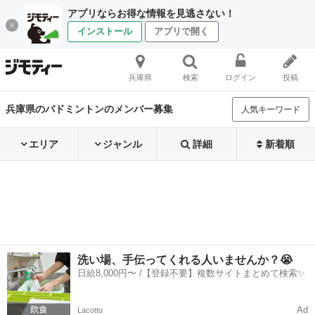
アプリならお得な情報を見逃さない！
インストール
アプリで開く
兵庫県
検索
ログイン
投稿
兵庫県のバドミントンのメンバー募集
人気キーワード
エリア
ジャンル
詳細
新着順
洗い場、手伝ってくれる人いませんか？😭
日給8,000円〜 /【登録不要】複数サイトまとめて検索✨
Ad
Lacotto