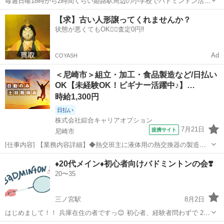
毎週日曜18時から2時間くらい姫路駅周辺の小学校でバドミントン活動
しています 初心者経験者問いません 初めてラケットを握る初心者から
兵庫
姫路市
姫路駅
バドミントン
小学校
【求】古い人形譲ってくれませんか？
大会に出場している経験者まで幅広いです 経験者の方は初心者に合わ
状態が悪くてもOK🙆‍♀️査定0円‼️
せられる方でお願いしま...
Ad
COYASH
＜尼崎市＞組立・加工・食品製造など/日払い
OK【未経験OK！ビギナー活躍中♪】…
時給1,300円
日払い
株式会社綜合キャリアオプション
7月21日
提携サイト
尼崎市
[仕事内容] 【業務内容詳細】◆熱交班主に液体用の熱交換器の製造全
般に携わっていただきます。 具体的には、 熱交換器内部にある穴の開
兵庫
尼崎市
工場
♦️20代メイン♦️初心者向けバドミントンの会❣️
いた板に図面通りにチューブを通してもらう作業、 熱交換器の組み立
20〜35
て、 塗装、 梱包等の作業が...
三ノ宮駅
8月2日
はじめまして！！ 兵庫在住の者ですっ😊 初心者、経験者問わずで 20
代メインの社会人で 楽しくバドミントンをしていますっ🙌⭐️ ↓募集し