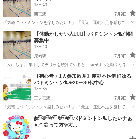
18〜40
西宮駅
7月9日
「気軽にバドミントンを楽しみたい！」 「最近、運動不足を感じてい
る」 「1人でも参加できる場を探している」 そんな方にぴったりの、
兵庫
西宮市
西宮駅
バドミントン
運動不足
【体動かしたい人🙋🏻‍♀️】バドミントン🏸仲間
ゆるく楽しむバドミントンです😊 ■ こんな方におすすめ ・運動不足を
募集中
解消した...
18〜40
尼崎駅
7月9日
こんにちは。 集中してラリーを続けていると、 頭がすっと軽くなる瞬
間があります。 このバドミントンは、 強さを競う場ではありません。
兵庫
尼崎市
尼崎駅
バドミントン
運動不足
【初心者・1人参加歓迎】運動不足解消ゆる
✔ ラケットを振るのが久しぶり ✔ 一人参加が多いと安心 ✔ 落ち着い
バドミントン🏸✨20〜30代中心
た...
18〜35
三ノ宮駅
7月9日
「気軽にバドミントンを楽しみたい！」 「最近、運動不足を感じてい
る」 「1人でも参加できる場を探している」 そんな方にぴったりの、
兵庫
神戸市
三ノ宮駅
バドミントン
仲間
🤗ྀི🩷ྀི🩵ྀི 🩵ྀི🩷ྀིバドミントン🏸したいナぁ
ゆるく楽しむバドミントンです😊 ■ こんな方におすすめ ・運動不足を
⟡.·*.😊って方✨大…
解消した...