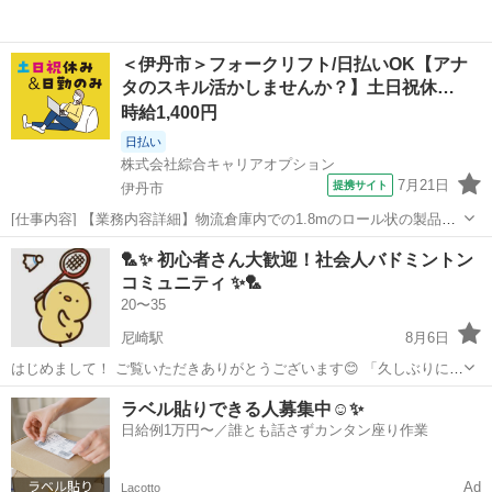
＜伊丹市＞フォークリフト/日払いOK【アナ
タのスキル活かしませんか？】土日祝休…
時給1,400円
日払い
株式会社綜合キャリアオプション
7月21日
提携サイト
伊丹市
[仕事内容] 【業務内容詳細】物流倉庫内での1.8mのロール状の製品を
加工・フォークリフトリフト(カウンター・リーチ)でのピッキング出荷
兵庫
伊丹市
工場
🏸✨ 初心者さん大歓迎！社会人バドミントン
作業【取扱製品情報】インテリア製品床材、 カーペット、 壁紙、 カ
コミュニティ ✨🏸
ーテン 。＋お仕事探...
20〜35
尼崎駅
8月6日
はじめまして！ ご覧いただきありがとうございます😊 「久しぶりに体
を動かしたいな〜🤔」 「ガチすぎないスポーツがいいな✨」 そんな方
兵庫
尼崎市
尼崎駅
バドミントン
コミュニティ
ラベル貼りできる人募集中☺️✨
にぴったりの、ゆるく楽しめる社会人バドミントンコミュニティです
日給例1万円〜／誰とも話さずカンタン座り作業
😊 🔸活動時間：2時間 ⏰...
Ad
Lacotto