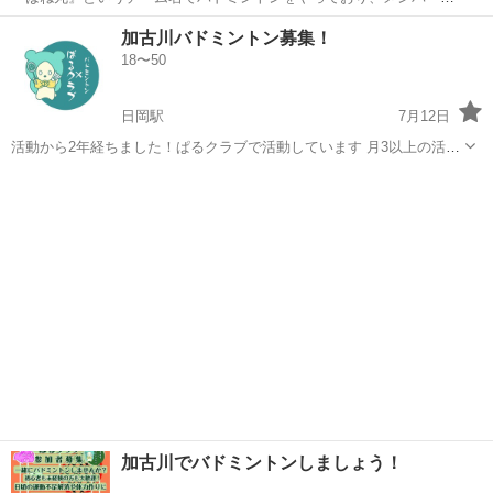
集しています！ お1人でのご参加も、ご友人とのご参加でもOKです！
兵庫
神戸市
青木駅
バドミントン
チーム名
加古川バドミントン募集！
お1人で参加されている方の方が多いですのでお気軽にご参加くださ
18〜50
い！ 活動内容としてはアッ...
日岡駅
7月12日
活動から2年経ちました！ぱるクラブで活動しています 月3以上の活動
予定なのでゆるく、楽しみたい人、初心者などなど でやってます バド
兵庫
加古川市
日岡駅
バドミントン
サークル
ミントンをやってみたい人や体力作りしたいなって思う人等々大歓迎
でやってます！ 基本自由にや...
加古川でバドミントンしましょう！