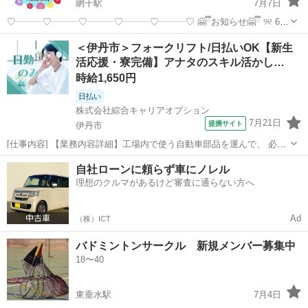
網干駅
7月7日
♡┈┈┈♡┈┈┈♡┈┈┈♡┈┈┈♡┈┈┈♡ 🤗ྀིお知らせ🤗ྀི ୨୧ 6月
🧸ིྀ6日✨️🍒ྀིﾊﾞﾄﾞ交流試合のｲﾍﾞﾝﾄ🍒ྀི✨️ꕀ⋆୨୧ 予定しています✩⡱ 😊ど
兵庫
揖保郡
網干駅
バドミントン
＜伊丹市＞フォークリフト/日払いOK【新生
なたでも✨️ご参加🏸𝕎𝕖𝕝𝕔𝕠𝕞𝕖...
活応援・寮完備】アナタのスキル活かし…
時給1,650円
日払い
株式会社綜合キャリアオプション
7月21日
提携サイト
伊丹市
[仕事内容] 【業務内容詳細】工場内で使う自動車部品を運んで、 必要
な場所に届けるお仕事です。 (1)部品を受け取って、 所定の場所へ運
兵庫
伊丹市
工場
自社ローンに頼らず車にノレル
ぶ(2)ラインへ部品をのせる(3)空箱やパレットを片付ける【取扱製品情
理想のクルマがあるけど審査に通らない方へ
報】自動車用ブレー...
Ad
（株）ICT
バドミントンサークル 新規メンバー募集中
18〜40
東垂水駅
7月4日