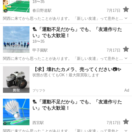
18〜35
春日野道駅
7月17日
関西に来てから思ったことがあります。 「新しい友達」って意外とで
きない。 職場だけの人間関係になったり、休みの日は家でゴロゴ
兵庫
神戸市
春日野道駅
バドミントン
運動不足
🏸「運動不足だから」でも、「友達作りた
ロ…。 だから気軽に集まれて、自然と仲良くなれる場所を作っていま
い」でも大歓迎！
す😊 …とは言っても、 ガチの大...
18〜35
甲子園駅
7月17日
関西に来てから思ったことがあります。 「新しい友達」って意外とで
きない。 職場だけの人間関係になったり、休みの日は家でゴロゴ
兵庫
西宮市
甲子園駅
バドミントン
運動不足
【求】壊れたカメラ、売ってください📷✨
ロ…。 だから気軽に集まれて、自然と仲良くなれる場所を作っていま
状態が悪くてもOK！最大限買取します
す😊 …とは言っても、 ガチの大...
Ad
プリフラ
🏸「運動不足だから」でも、「友達作りた
い」でも大歓迎！
西宮駅
7月17日
関西に来てから思ったことがあります。 「新しい友達」って意外とで