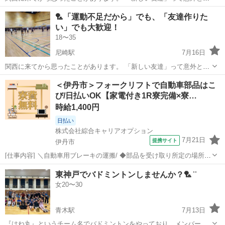
きない。 職場だけの人間関係になったり、休みの日は家でゴロゴ
兵庫
西宮市
西宮駅
バドミントン
🏸「運動不足だから」でも、「友達作りた
ロ…。 だから気軽に集まれて、自然と仲良くなれる場所を作っていま
い」でも大歓迎！
す😊 …とは言っても、 ガチの大...
18〜35
尼崎駅
7月16日
関西に来てから思ったことがあります。 「新しい友達」って意外とで
きない。 職場だけの人間関係になったり、休みの日は家でゴロゴ
兵庫
尼崎市
尼崎駅
バドミントン
運動不足
＜伊丹市＞フォークリフトで自動車部品はこ
ロ…。 だから気軽に集まれて、自然と仲良くなれる場所を作っていま
び/日払いOK【家電付き1R寮完備×寮…
す😊 …とは言っても、 ガチの大...
時給1,400円
日払い
株式会社綜合キャリアオプション
7月21日
提携サイト
伊丹市
[仕事内容] ＼自動車用ブレーキの運搬/ ◆部品を受け取り所定の場所へ
運ぶ ◆ラインへ部品をのせる ◆空箱やパレットの片付け 。＋お仕事
兵庫
伊丹市
工場
東神戸でバドミントンしませんか？🏸 ͗ ͗
探しはコンシェルスタッフにおまかせ＋。 あなたのお仕事探しをしっ
女20〜30
かりサポート！ たと...
青木駅
7月13日
『はね丸』というチーム名でバドミントンをやっており、メンバー募