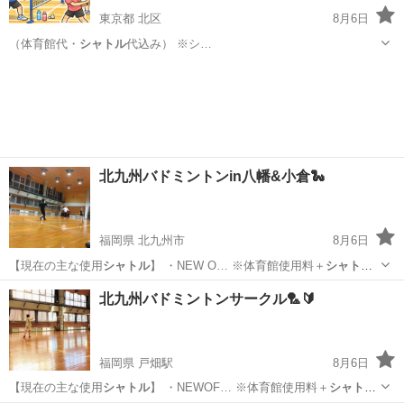
東京都 北区
8月6日
（体育館代・
シャトル
代込み） ※シ…
東京
北区
バドミントン
一人
北九州バドミントンin八幡&小倉🐍
福岡県 北九州市
8月6日
【現在の主な使用
シャトル
】 ・NEW O… ※体育館使用料＋
シャトル
代 ⑤その他 湿…
福岡
北九州市
バドミントン
サークル
北九州バドミントンサークル🏸🔰
福岡県 戸畑駅
8月6日
【現在の主な使用
シャトル
】 ・NEWOF… ※体育館使用料＋
シャトル