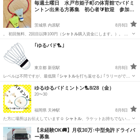
毎週土曜日 水戸市姫子町の体育館でバドミ
ントン出来る方募集 初心者🔰歓迎 参加…
茨城県 内原駅
8月8日
。 初回無料、2回目以降100円（
シャトル
購入資金にします。）。 ラ
ケットな…
茨城
水戸市
内原駅
バドミントン
体育館
｢ゆるバド🏸｣
東京都 新宿駅
8月8日
レベルは不問ですが、最低限 ｢
シャトル
を打ち返せる｣ ｢ラリーができ
る｣ …
東京
新宿区
新宿駅
バドミントン
バド
ゆるゆるバドミントン🏸8/28（金）
20〜30
福岡県 天神駅
8月8日
た方に場所はお伝えしています☺︎
シャトル
、ラケットお持ちでない方
も無料で貸し…
福岡
福岡市
天神駅
バドミントン
【未経験OK🚚】月収30万↑中型免許ドライバ
ー募集