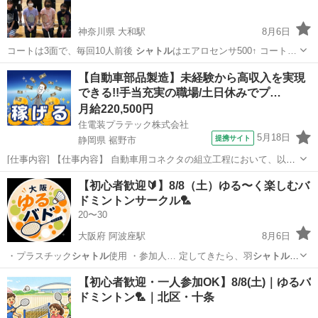
神奈川県 大和駅
8月6日
コートは3面で、毎回10人前後
シャトル
はエアロセンサ500↑ コート…
神奈川
大和市
大和駅
バドミントン
フットワーク
【自動車部品製造】未経験から高収入を実現
できる!!手当充実の職場/土日休みでプ…
月給220,500円
住電装プラテック株式会社
5月18日
提携サイト
静岡県 裾野市
[仕事内容] 【仕事内容】 自動車用コネクタの組立工程において、以下
業務をお願いいたします。 ■生産設備の操作（射出成型機やプレス
静岡
裾野市
工場
【初心者歓迎🔰】8/8（土）ゆる〜く楽しむバ
機、組立機など） ■生産段取り ■箱替え ■材料供給及び補助作業 （業
ドミントンサークル🏸
務の変更の範囲） 会社...
20〜30
大阪府 阿波座駅
8月6日
・プラスチック
シャトル
使用 ・参加人… 定してきたら、羽
シャトル
（エアロセンサ等…
大阪
大阪市
阿波座駅
バドミントン
シャトル
【初心者歓迎・一人参加OK】8/8(土)｜ゆるバ
ドミントン🏸｜北区・十条