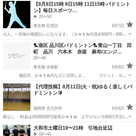
静岡
御殿場市
工場
【8月8日15時 9日15時 11日15時 バドミント
たしている、 ワイヤーハーネスの配線の分岐や接続を担うコネクタの
ン】毎日スポーツ…
製造を成形・プ...
20〜50
東京都 目黒区
8月7日
せん。一回毎の都度払いになります。（
シャトル
代含め500円～800円
です） …
東京
目黒区
スポーツ
トレッキング
🏸港区 品川区バドミントン🏸青山一丁目 田
町 品川 六本木 赤坂 麻布/エンジ…
20〜40
東京都 赤坂駅
8月6日
備品代、
シャトル
代などに活用しま… ラケット、
シャ
トル
はあればで大丈夫…
東京
港区
赤坂駅
バドミントン
社会人サークル
【代理投稿】8月11日(火・祝)ゆるく楽しくバ
ドミントン🔰
福岡県 北九州市
8月6日
限なし ・料金は2時間500円(使用
シャトル
エアロセンサ600の予定)
◎開…
福岡
北九州市
バドミントン
エアロ
大和市土曜日19〜21時 引地台近辺
18〜45