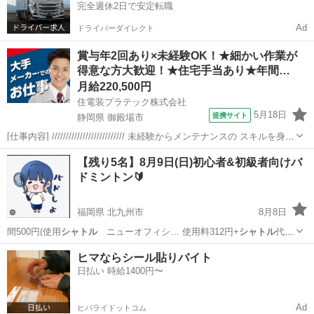
完全週休2日で安定転職
Ad
ドライバーダイレクト
賞与年2回あり×未経験OK！★細かい作業が
得意な方大歓迎！★住宅手当あり★年間…
月給220,500円
住電装プラテック株式会社
5月18日
提携サイト
静岡県 御殿場市
[仕事内容] ////////////////////////// 未経験からメンテナンスの スキルを身に
つけられるお仕事です！ 模型やプラモデルの作成など、 細かい作業が
静岡
御殿場市
工場
【残り5名】8月9日(日)初心者&初級者向けバ
得意な方、大歓迎です！ //////////////...
ドミントン🔰
福岡県 北九州市
8月8日
間500円(使用
シャトル
ニューオフィシ… 使用料312円+
シャトル
代
188円として… AL(最高品質の
シャトル
)を使用🪽 ※Y… りの7700円の
福岡
北九州市
バドミントン
シャトル
ヒマならシール貼りバイト
シャトル
です🏸 ・開催…
日払い 時給1400円〜
Ad
ヒバライドットコム