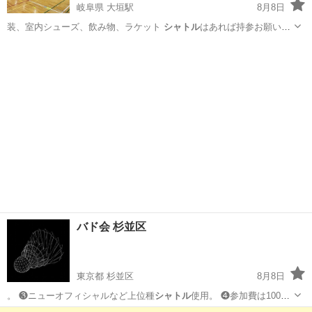
岐阜県 大垣駅
8月8日
装、室内シューズ、飲み物、ラケット
シャトル
はあれば持参お願いい
たします。 内 …
岐阜
大垣市
大垣駅
バドミントン
初心者
バド会 杉並区
東京都 杉並区
8月8日
。 ❸ニューオフィシャルなど上位種
シャトル
使用。 ❹参加費は1000
円程度で…