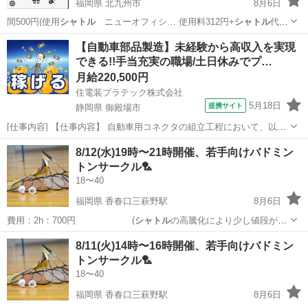
福岡県 北九州市
8月6日
間500円(使用
シャトル
ニューオフィシ… 使用料312円+
シャトル
代
188円として… AL(最高品質の
シャトル
)を使用🪽 ※Y… りの7700円の
福岡
北九州市
バドミントン
シャトル
【自動車部品製造】未経験から高収入を実現
シャトル
です🏸 ・開催…
できる!!手当充実の職場/土日休みでプ…
月給220,500円
住電装プラテック株式会社
5月18日
提携サイト
静岡県 御殿場市
[仕事内容] 【仕事内容】 自動車用コネクタの組立工程において、以下
業務をお願いいたします。 ■組立自動機の操作 ■生産段取り ■箱替え ■
静岡
御殿場市
工場
8/12(水)19時〜21時開催、若手向けバドミン
材料供給及び補助作業 （業務の変更の範囲） 会社が定める範囲の業務
トンサークル🏸
（勤務地の変...
18〜40
福岡県 香春口三萩野駅
8月6日
費用：2h：700円 (
シャトル
の高騰化により少し値段が張
ります。)…
福岡
北九州市
香春口三萩野駅
バドミントン
サークル
8/11(火)14時〜16時開催、若手向けバドミン
トンサークル🏸
18〜40
福岡県 香春口三萩野駅
8月6日