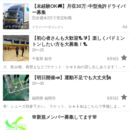
の 操作をお任せします。 ＜具体的には…＞ ・印刷機械やスリッター
埼玉
蕨市
工場
【未経験OK🚚】月収30万↑中型免許ドライバ
機の操作、製品の製造 ・製品に応じた機械の設定・調整 （裁断・型
ー募集
抜き・ミシン目・穴開け加...
完全週休2日で安定転職
Ad
ドライバーダイレクト
【初心者さんも大歓迎🏸🔰】楽しくバドミン
トンしたい方を大募集！🏸
20〜25
千葉県 柏市
8月6日
ズ、飲み物、着替えなど (ラケット・
シャトル
の貸し出しあります！
🏸) ⸻ • …
千葉
柏市
バドミントン
【明日開催📣】運動不足でも大丈夫🗽
20〜30
福岡県 福岡市
8月5日
考〉シューズ持参下さい。 ラケット、
シャトル
はこちらで準備しま
す。 〈注意事項〉…
福岡
福岡市
バドミントン
🌸新規メンバー募集してます🌸