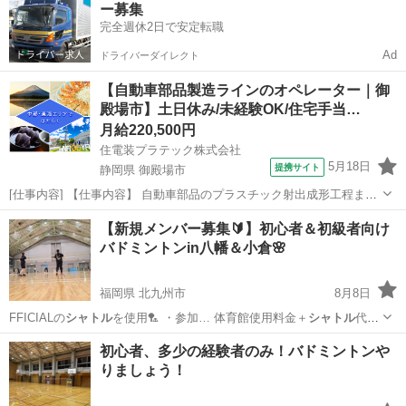
ー募集
完全週休2日で安定転職
Ad
ドライバーダイレクト
【自動車部品製造ラインのオペレーター｜御
殿場市】土日休み/未経験OK/住宅手当…
月給220,500円
住電装プラテック株式会社
5月18日
提携サイト
静岡県 御殿場市
[仕事内容] 【仕事内容】 自動車部品のプラスチック射出成形工程また
は組立工程での以下業務をお願いします。 ・生産段取り、チョコ停解
静岡
御殿場市
工場
【新規メンバー募集🔰】初心者＆初級者向け
除などの作業 ・箱替え、梱包などの作業 ・材料及び部材供給及び補助
バドミントンin八幡＆小倉🌸
作業 ・物流や簡易保全作業...
福岡県 北九州市
8月8日
FFICIALの
シャトル
を使用🏸 ・参加… 体育館使用料金＋
シャトル
代で
す💰 【場…
福岡
北九州市
バドミントン
初心者、多少の経験者のみ！バドミントンや
りましょう！