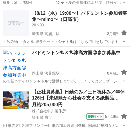
費用：2h：700円 (
シャトル
の高騰化により少し値段が張
ります。)…
福岡
北九州市
香春口三萩野駅
バドミントン
体育館
【8/12（水）19:00〜】バドミントン参加者募
集〜mimo〜（日高市）
20〜30
埼玉県 高麗川駅
8月6日
・飲み物 ・タオル ※ラケット・
シャトル
はこちらで用意しています！
みんな…
埼玉
日高市
高麗川駅
バドミントン
バドミントン🏸＆🏓津高方面😉参加募集中
岡山県 法界院駅
8月6日
ので基本ナイロン
シャトル
で活動しますが、… よってはフェザー
シャ
トル
も使用できます。…
岡山
岡山市
法界院駅
バドミントン
シャトル
【正社員募集】日勤のみ／土日祝休み／年休
126日【未経験から社会を支える紙製品…
月給205,000円
株式会社中川製作所
5月18日
提携サイト
埼玉県 蕨市
[仕事内容] 各種プリンター用紙の加工製造用機械（輪転印刷機など）