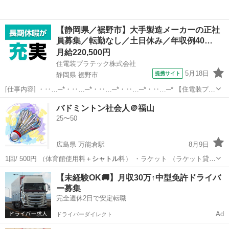
【静岡県／裾野市】大手製造メーカーの正社
員募集／転勤なし／土日休み／年収例40…
月給220,500円
住電装プラテック株式会社
5月18日
提携サイト
静岡県 裾野市
[仕事内容] ・‥…─*・‥…─*・‥…─*・‥…─*・‥…─* 【住電装プラ
テック株式会社】 当社では、 自動車の情報を伝達する重要な役割を果
静岡
裾野市
工場
バドミントン社会人＠福山
たしている、 ワイヤーハーネスの配線の分岐や接続を担うコネクタの
25〜50
製造を成形・プ...
広島県 万能倉駅
8月9日
1回/ 500円 （体育館使用料＋
シャトル
料） ・ラケット （ラケット貸
出…
広島
福山市
万能倉駅
バドミントン
体育館
【未経験OK🚚】月収30万↑中型免許ドライバ
ー募集
完全週休2日で安定転職
Ad
ドライバーダイレクト