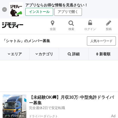
アプリならお得な情報を見逃さない！
インストール
アプリで開く
全国
検索
ログイン
投稿
「シャトル」のメンバー募集
人気キーワード
エリア
カテゴリ
詳細
新着順
【未経験OK🚚】月収30万↑中型免許ドライバ
ー募集
完全週休2日で安定転職
Ad
ドライバーダイレクト