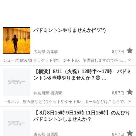
バドミントンやりませんか(*'▽'*)
広島県 西条駅
8月7日
シューズ 飲み物 ※ラケット4本、
シャトル
、準備致しますので持って
ない方はお貸…
広島
東広島市
西条駅
バドミントン
【横浜】8/11（火祝）12時半〜17時 バドミ
ントン&卓球やりませんか？😄 …
神奈川県 横浜駅
8月7日
・タオル、飲み物など (ラケットや
シャトル
、ボールなどはこちらで用
意します) …
神奈川
横浜市
横浜駅
その他
シャトル
【 8月8日15時 9日15時 11日15時】のんびり
バドミントンしませんか？
東京都 目黒駅
8月7日