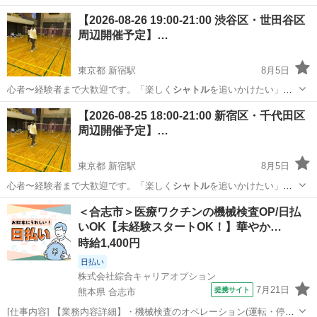
はぜひご参加くださ…
東京
板橋区
新宿駅
バドミントン
23区
【2026-08-26 19:00-21:00 渋谷区・世田谷区
周辺開催予定】…
東京都 新宿駅
8月5日
心者〜経験者まで大歓迎です。「楽しく
シャトル
を追いかけたい」方
はぜひご参加くださ…
東京
渋谷区
新宿駅
バドミントン
23区
【2026-08-25 18:00-21:00 新宿区・千代田区
周辺開催予定】…
東京都 新宿駅
8月5日
心者〜経験者まで大歓迎です。「楽しく
シャトル
を追いかけたい」方
はぜひご参加くださ…
東京
新宿区
新宿駅
バドミントン
23区
＜合志市＞医療ワクチンの機械検査OP/日払
いOK【未経験スタートOK！】華やか…
時給1,400円
日払い
株式会社綜合キャリアオプション
7月21日
提携サイト
熊本県 合志市
[仕事内容] 【業務内容詳細】・機械検査のオペレーション(運転・停止