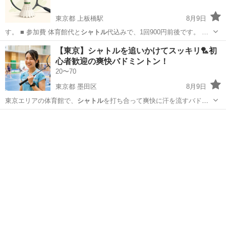
東京都 上板橋駅
8月9日
す。 ■ 参加費 体育館代と
シャトル
代込みで、1回900円前後です。 …
東京
板橋区
上板橋駅
バドミントン
【東京】シャトルを追いかけてスッキリ🏸初
心者歓迎の爽快バドミントン！
20〜70
東京都 墨田区
8月9日
東京エリアの体育館で、
シャトル
を打ち合って爽快に汗を流すバドミ
ント…
東京
墨田区
友達