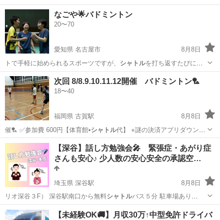
なごや🌟バドミントン
20〜70
愛知県 名古屋市
8月8日
トで手軽に始められるスポーツですが、
シャトル
を打ち返すたびに感
じる爽快感や、素早…
愛知
名古屋市
友達
シャトル
次回 8/8.9.10.11.12開催 バドミントン🏸
18〜40
福岡県 古賀駅
8月8日
催🏸 ✅参加費 600円【体育館•
シャトル
代】 ⭐︎謎の決済アプリダウンロ
ード…
福岡
古賀市
古賀駅
バドミントン
【深谷】話し方勉強会🎤 緊張症・あがり症
さんも安心♪ 少人数の安心安全の承認空…
埼玉県 深谷駅
8月8日
リオ深谷３F） 深谷駅南口から無料
シャトル
バス５分 駐車場あり
…
埼玉
深谷市
深谷駅
その他
勉強会
【未経験OK🚚】月収30万↑中型免許ドライバ