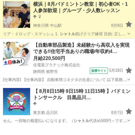
東京
杉並区
バドミントン
横浜｜8月バドミントン教室｜初心者OK・1
人参加歓迎｜グループ・少人数レッスン
神奈川県 中山駅
8月8日
リア・ドロップ・スマッシュ 1.
シャトル
投げクリア練習 目的: 正しい
フォ…
神奈川
横浜市
中山駅
バドミントン
フォーム
【自動車部品製造】未経験から高収入を実現
できる!!住宅手当ありの職場/年収約4…
月給220,500円
住電装プラテック株式会社
5月18日
提携サイト
静岡県 裾野市
[仕事内容] 【仕事内容】 自動車用コネクタの生産について 以下業務を
ご担当いただきます。（雇入れ直後） ○製品の寸法測定、機能検査、
静岡
裾野市
工場
【 8月8日15時 9日15時 11日15時 】バドミン
外観検査業務 ○その他付随作業 （業務内容の変更の範囲） 会社が定め
トンサークル 目黒品川…
る範囲の業務 （...
東京都 品川区
8月7日
せん。一回毎の都度払いになります。（
シャトル
代含め500円～です）
■募…
東京
品川区
バドミントン
サークル