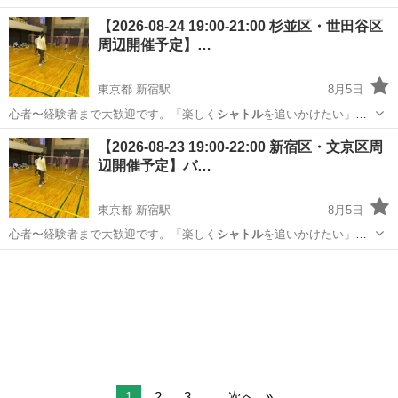
操作)・バイアルの投入作業、 整列作業・不良品の確認作業【取扱製品
熊本
合志市
工場
【2026-08-24 19:00-21:00 杉並区・世田谷区
情報】医療用ワクチン 。＋お仕事探しはコンシェルスタッフにおまか
周辺開催予定】…
せ＋。 あなたのお仕事...
東京都 新宿駅
8月5日
心者〜経験者まで大歓迎です。「楽しく
シャトル
を追いかけたい」方
はぜひご参加くださ…
東京
杉並区
新宿駅
バドミントン
23区
【2026-08-23 19:00-22:00 新宿区・文京区周
辺開催予定】バ…
東京都 新宿駅
8月5日
心者〜経験者まで大歓迎です。「楽しく
シャトル
を追いかけたい」方
はぜひご参加くださ…
東京
新宿区
新宿駅
バドミントン
23区
1
2
3
...
次へ