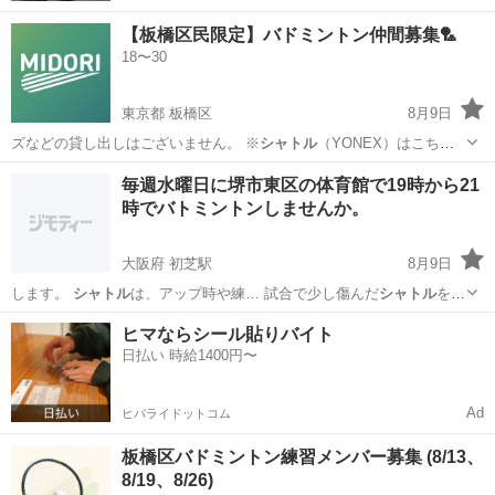
【板橋区民限定】バドミントン仲間募集🏸
18〜30
東京都 板橋区
8月9日
ズなどの貸し出しはございません。 ※
シャトル
（YONEX）はこちら
でご用意します…
東京
板橋区
バドミントン
毎週水曜日に堺市東区の体育館で19時から21
時でバトミントンしませんか。
大阪府 初芝駅
8月9日
します。
シャトル
は、アップ時や練… 試合で少し傷んだ
シャトル
を使
います。アッ…
大阪
堺市
初芝駅
バドミントン
体育館
ヒマならシール貼りバイト
日払い 時給1400円〜
Ad
ヒバライドットコム
板橋区バドミントン練習メンバー募集 (8/13、
8/19、8/26)