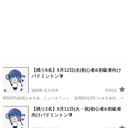
【残り6名】8月12日(水)初心者&初級者向け
バドミントン🔰
福岡県 北九州市
8月6日
間500円(使用
シャトル
ニューオフィシ… 使用料312円+
シャトル
代
188円として… AL(最高品質の
シャトル
)を使用🪽 ※Y… りの7700円の
福岡
北九州市
バドミントン
シャトル
【残り2名】8月11日(火・祝)初心者&初級者
シャトル
です🏸 ・開催…
向けバドミントン🔰