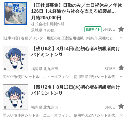
代 ⑤その他 湿…
福岡
北九州市
戸畑駅
バドミントン
サークル
【正社員募集】日勤のみ／土日祝休み／年休
126日【未経験から社会を支える紙製品…
月給205,000円
株式会社中川製作所
5月18日
提携サイト
茨城県 その他
[仕事内容] 各種プリンター用紙の加工製造用機械（輪転印刷機など）
の 操作をお任せします。 ＜具体的には…＞ ・印刷機械やスリッター
茨城
その他
工場
【残り6名】8月14日(金)初心者&初級者向け
機の操作、製品の製造 ・製品に応じた機械の設定・調整 （裁断・型
バドミントン🔰
抜き・ミシン目・穴開け加...
福岡県 北九州市
8月6日
間500円(使用
シャトル
ニューオフィシ… 使用料312円+
シャトル
代
188円として… AL(最高品質の
シャトル
)を使用🪽 ※Y… りの7700円の
福岡
北九州市
バドミントン
シャトル
【残り2名】8月13日(木)初心者&初級者向け
シャトル
です🏸 ・開催…
バドミントン🔰
福岡県 北九州市
8月6日
間500円(使用
シャトル
ニューオフィシ… 使用料312円+
シャトル
代
188円として… AL(最高品質の
シャトル
)を使用🪽 ※Y… りの7700円の
福岡
北九州市
バドミントン
シャトル
シャトル
です🏸 ・開催…