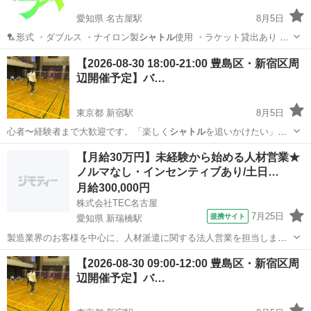
愛知県 名古屋駅
8月5日
🏸形式 ・ダブルス ・ナイロン製
シャトル
使用 ・ラケット貸出あり 🌼
こだわ…
愛知
名古屋市
名古屋駅
バドミントン
【2026-08-30 18:00-21:00 豊島区・新宿区周
辺開催予定】バ…
東京都 新宿駅
8月5日
心者〜経験者まで大歓迎です。「楽しく
シャトル
を追いかけたい」方
はぜひご参加くださ…
東京
豊島区
新宿駅
バドミントン
23区
【月給30万円】未経験から始める人材営業★
ノルマなし・インセンティブあり/土日…
月給300,000円
株式会社TEC名古屋
7月25日
提携サイト
愛知県 新瑞橋駅
製造業界のお客様を中心に、人材派遣に関する法人営業を担当しま
す。 企業への提案から求職者との面談、就業後のフォローまで、一人
愛知
新瑞橋駅
営業事務
【2026-08-30 09:00-12:00 豊島区・新宿区周
の営業が一貫して携わる「両手型営業」なので、迅速な対応ができま
辺開催予定】バ…
す。 【主な仕事内容】 ◆企業(お...