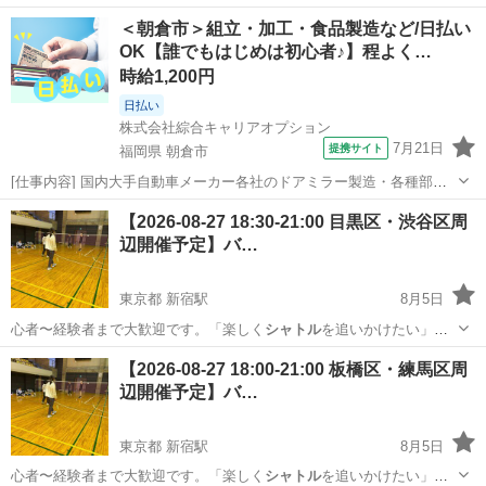
はぜひご参加くださ…
東京
練馬区
新宿駅
バドミントン
23区
＜朝倉市＞組立・加工・食品製造など/日払い
OK【誰でもはじめは初心者♪】程よく…
時給1,200円
日払い
株式会社綜合キャリアオプション
7月21日
提携サイト
福岡県 朝倉市
[仕事内容] 国内大手自動車メーカー各社のドアミラー製造・各種部品
の組付作業・全自動機、 半自動機導入・部品運搬等その他付随業務有
福岡
朝倉市
工場
【2026-08-27 18:30-21:00 目黒区・渋谷区周
男女ともに活躍できる職場です。 工場内は空調設備も完備未経験から
辺開催予定】バ…
スタートしている方多数研修体制...
東京都 新宿駅
8月5日
心者〜経験者まで大歓迎です。「楽しく
シャトル
を追いかけたい」方
はぜひご参加くださ…
東京
目黒区
新宿駅
バドミントン
23区
【2026-08-27 18:00-21:00 板橋区・練馬区周
辺開催予定】バ…
東京都 新宿駅
8月5日
心者〜経験者まで大歓迎です。「楽しく
シャトル
を追いかけたい」方