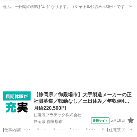
せん。一回毎の都度払いになります。（
シャトル
代含め500円～です）
■募…
東京
目黒区
目黒駅
バドミントン
バド
【静岡県／御殿場市】大手製造メーカーの正
社員募集／転勤なし／土日休み／年収例4…
月給220,500円
住電装プラテック株式会社
5月18日
提携サイト
静岡県 御殿場市
[仕事内容] ・‥…─*・‥…─*・‥…─*・‥…─*・‥…─* 【住電装プラ
テック株式会社】 当社では、 自動車の情報を伝達する重要な役割を果