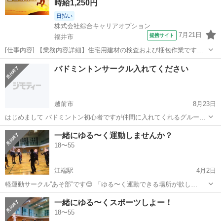
時給1,250円
日払い
株式会社綜合キャリアオプション
7月21日
提携サイト
福井市
[仕事内容] 【業務内容詳細】住宅用建材の検査および梱包作業です。
製造された建材製品に傷や不良がないかを画像測機器を使用した規格
福井
福井市
仕分け
バドミントンサークル入れてください
形状合否判定及びデータ入力出来ればPCスキルがある方大歓迎。 【取
扱製品情報】樹脂製建築資材 ...
越前市
8月23日
はじめまして バドミントン初心者ですが仲間に入れてくれるグループ
を探しています 越前市、鯖江市だと嬉しいですが、鯖江市寄りの福井
福井
越前市
バドミントン
サークル
一緒にゆる〜く運動しませんか？
市内の体育館なら参加できます 仕事の都合上参加できないこともあり
18〜55
ます 自己紹介 ・...
江端駅
4月2日
軽運動サークル”あそ部”です😊 「ゆる〜く運動できる場所が欲し
い！」 その思いに応えるための運動団体です。 活動のコンセプトは勝
福井
福井市
江端駅
バドミントン
片付け
一緒にゆる〜くスポーツしよー！
敗よりもenjoy✨ おかげさまで3月の初参加者の方も沢山来て頂きまし
18〜55
た☺️ 毎回10...