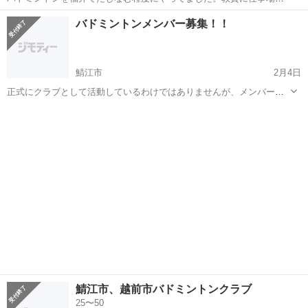
わったので、敦賀でバドミントンができるチーム等紹介してくれると
福井
敦賀市
敦賀駅
バドミントン
レベル
バドミントンメンバー募集！！
嬉しいです。ちなみに初級レベルです。
鯖江市
2月4日
正式にクラブとして活動しているわけではありませんが、メンバーを
募集しています！！ 活動内容 バドミントン(基礎打ち、タブルス) メン
福井
鯖江市
バドミントン
体育館
バー 5,6人(平均30代前半) 活動場所 鯖江市、越前市(人数がま...
鯖江市、越前市バドミントンクラブ
25〜50