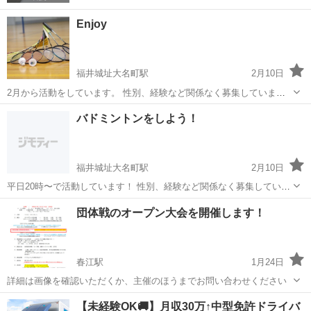
Enjoy
福井城址大名町駅
2月10日
2月から活動をしています。 性別、経験など関係なく募集していま
す。 みんなが楽しく活動出来るようなサークルを目指してます。 持ち
福井
福井市
福井城址大名町駅
バドミントン
サークル
バドミントンをしよう！
物 ・シューズ ・ラケット ・飲み物やタオル等 （ラケット貸出もOK）
参加費300円 活動時間...
福井城址大名町駅
2月10日
平日20時〜で活動しています！ 性別、経験など関係なく募集していま
す。 みんなが楽しく活動出来るようなサークルを目指してます。 持ち
福井
福井市
福井城址大名町駅
バドミントン
団体戦のオープン大会を開催します！
物 ・シューズ ・ラケット ・飲み物やタオル等 （ラケット貸出もOK）
参加費300円 活...
春江駅
1月24日
詳細は画像を確認いただくか、主催のほうまでお問い合わせください
福井
坂井市
春江駅
バドミントン
大会
【未経験OK🚚】月収30万↑中型免許ドライバ