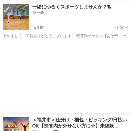
い方、 一緒にバドミントン楽しみましょう✨ 活動は平日夜、土日の日
福井
鯖江市
水落駅
バドミントン
土日
一緒にゆるくスポーツしませんか？🏸
中で 月2回程度で考えてます 参加してみたい方、 メッセージ待ってま
18〜45
す😊
福井市
8月30日
初めまして、閲覧ありがとうございます。 軽運動サークル【あそ部】
です𓂃𓈒𓏸︎︎︎︎ 🕊 「ゆる〜く運動できる場所が欲しい！」 その思いに応え
福井
福井市
バドミントン
片付け
るための運動団体です。 活動のコンセプトは勝敗よりもenjoy💪🏻 ̖́- ...
＜福井市＞仕分け・梱包・ピッキング/日払い
OK【扶養内が外せない方に☆】未経験…