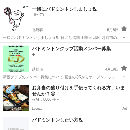
一緒にバドミントンしましょ🏸
18〜70
北府駅
6月5日
一緒にバドミントンしましょう🏸 日にち 毎週土曜日 場所 越前市の武
生西小学校 時間 20:00〜22:00 料金 500円/回 基礎打ち&試合のルール
福井
越前市
北府駅
バドミントン
一緒に
バトミントンクラブ活動メンバー募集
わかる人募集です。 （レベルは高くないですが全くの初心者又はガチ
の方...
越前市
4月19日
新設クラブのメンバー募集について 画像のQRからオープンチャット
の参加お願いいたします 初心者でも経験者でも参加お待ちしてます。
福井
越前市
バドミントン
バトミントン
お弁当の盛り付けを手伝ってくれる方、いま
ほとんどが20代になる為、年齢層も比較的低くなります。 年に2.3回
せんか？😣
ほど交流を...
報酬：8000円〜
Ad
Lacotto
バドミントンしたい方🏸