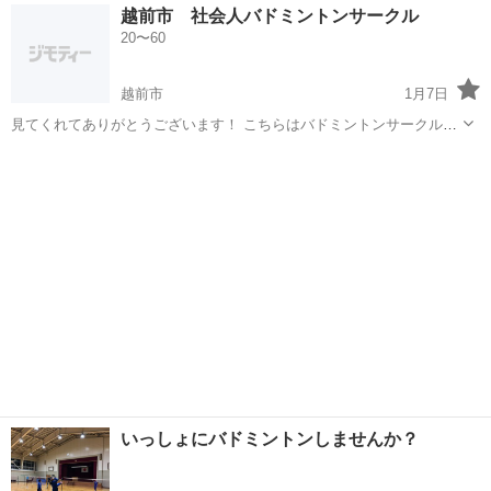
福井
鯖江市
鯖江駅
バドミントン
男性
越前市 社会人バドミントンサークル
たような方または教えてくださる方居ましたらお願いしたいです！ 主
20〜60
年齢は24の男性です！
越前市
1月7日
見てくれてありがとうございます！ こちらはバドミントンサークルで
す！ バドミントンが大好きな人達と一緒にしませんか？？ 毎週水・
福井
越前市
バドミントン
サークル
土… 20:00〜22:00 メンバー数…7人前後(男女半分程) 活動場所…...
いっしょにバドミントンしませんか？