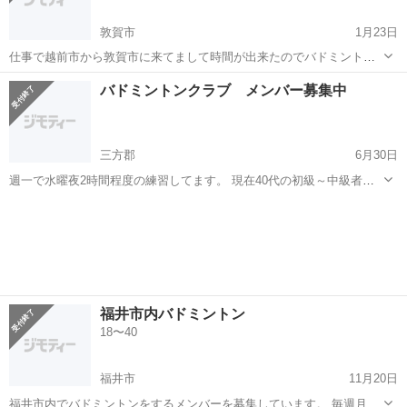
敦賀市
1月23日
仕事で越前市から敦賀市に来てまして時間が出来たのでバドミントン
サークル的な団体を探してます。
福井
敦賀市
バドミントン
サークル
バドミントンクラブ メンバー募集中
三方郡
6月30日
週一で水曜夜2時間程度の練習してます。 現在40代の初級～中級者中
心で主にゲームしながら楽しんでいます。 参加費はシャトル代として
福井
三方郡
バドミントン
バドミントンクラブ
男性500円、女性400円です。 年齢、性別、レベル問いませんので興味
のある方はご連絡く...
福井市内バドミントン
18〜40
福井市
11月20日
福井市内でバドミントンをするメンバーを募集しています。 毎週月曜