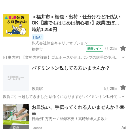
＜福井市＞梱包・出荷・仕分けなど/日払い
OK【誰でもはじめは初心者♪】残業ほぼ…
時給1,250円
日払い
株式会社綜合キャリアオプション
7月21日
提携サイト
福井市
[仕事内容] 【業務内容詳細】ゴムホースや油圧ポンプの継手に使用さ
れる金属部品の仕分けと運搬を行う作業です。 袋に入っている製品を
福井
福井市
仕分け
バドミントン🏸してる方いませんか？
指定の数と合っているか確認後品番ごとのボックスに投入。 一定数溜
まったら部品の入った箱をパレッ...
敦賀駅
5月28日
敦賀に引っ越してきました ゆるくになりますが バドミントン🏸仲間に
入れてほしいです🙇‍♀
福井
敦賀市
敦賀駅
バドミントン
仲間
お皿洗い、手伝ってくれる人いませんか？😭
🙏
日給例1万円〜 / 登録不要！高時給求人多数✨
Ad
Lacotto