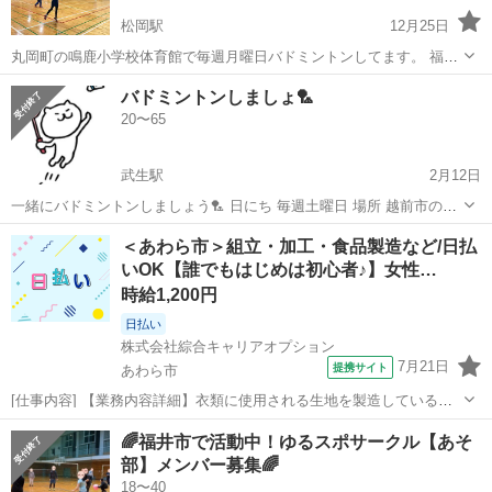
松岡駅
12月25日
丸岡町の鳴鹿小学校体育館で毎週月曜日バドミントンしてます。 福井
市内からも意外と近いですよｗ（志比口から約20分） 試合にでたりし
福井
坂井市
松岡駅
バドミントン
体育館
バドミントンしましょ🏸
ながらバドを楽しむ目的で活動しています。 小学生から70代まで幅広
20〜65
い年代の方に参加してい...
武生駅
2月12日
一緒にバドミントンしましょう🏸 日にち 毎週土曜日 場所 越前市の武
生西小学校 時間 20:00〜22:00 料金 500円/回 基礎打ち&試合のルール
福井
越前市
武生駅
バドミントン
西小学校
＜あわら市＞組立・加工・食品製造など/日払
わかる人募集です。 （レベルは高くないですが全くの初心者又はガチ
いOK【誰でもはじめは初心者♪】女性…
の方...
時給1,200円
日払い
株式会社綜合キャリアオプション
7月21日
提携サイト
あわら市
[仕事内容] 【業務内容詳細】衣類に使用される生地を製造している会
社です。 主な業務は、 製造機械へ約1kgの糸ボビンをセットし、 生産
福井
あわら市
工場
🌈福井市で活動中！ゆるスポサークル【あそ
状況を確認しながら、 糸が少なくなった際に補充を行う作業です。 ま
部】メンバー募集🌈
た、 製品品質を維持す...
18〜40