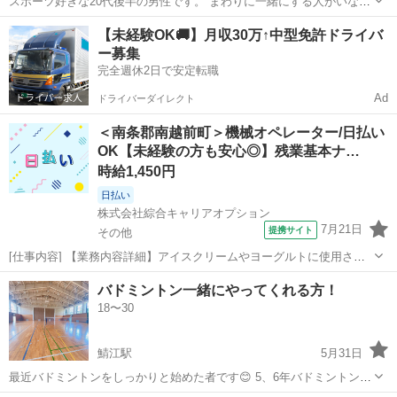
スポーツ好きな20代後半の男性です。 まわりに一緒にする人がいな
く、最近体を動かしてないのでスポーツしたいです！ もし良かったら
福井
大野市
バドミントン
20代後半
【未経験OK🚚】月収30万↑中型免許ドライバ
メンバーに入れてください。スポーツの種類にこだわりません。
ー募集
完全週休2日で安定転職
Ad
ドライバーダイレクト
＜南条郡南越前町＞機械オペレーター/日払い
OK【未経験の方も安心◎】残業基本ナ…
時給1,450円
日払い
株式会社綜合キャリアオプション
7月21日
提携サイト
その他
[仕事内容] 【業務内容詳細】アイスクリームやヨーグルトに使用され
る容器の蓋の検査。 製品も目視で確認し汚れがないか確認する。 検
福井
その他
工場
バドミントン一緒にやってくれる方！
査:製品を様々な角度から目視で確認し製品に不具合がないかチェック
18〜30
その後検査結果をパソコンを使用...
鯖江駅
5月31日
最近バドミントンをしっかりと始めた者です😊 5、6年バドミントンを
やってなかったので、基礎打ちができる程度で、あと下手なので、似