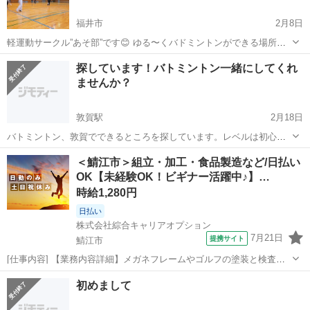
福井市
2月8日
軽運動サークル”あそ部”です😊 ゆる〜くバドミントンができる場所で
す♪ 基礎打ちなどの練習はなく、ゲームのみ！ 希望者には初心者向け
福井
福井市
バドミントン
体育館
探しています！バトミントン一緒にしてくれ
の講習もします。 コンセプトは勝敗よりもenjoy✨ 【ホームページ】
ませんか？
ht...
敦賀駅
2月18日
バトミントン、敦賀でできるところを探しています。レベルは初心者
ですので緩くできるところとかあったら教えてくれると嬉しいです！
福井
敦賀市
敦賀駅
バドミントン
バトミントン
＜鯖江市＞組立・加工・食品製造など/日払い
OK【未経験OK！ビギナー活躍中♪】…
時給1,280円
日払い
株式会社綜合キャリアオプション
7月21日
提携サイト
鯖江市
[仕事内容] 【業務内容詳細】メガネフレームやゴルフの塗装と検査に
従事する。 塗装:製品を治具にセットして機械に投入。 機械が塗装す
福井
鯖江市
工場
初めまして
る検査:塗装後の製品を目視で確認し傷がないかチェック【取扱製品詳
細】メガネのフレーム部品 ...