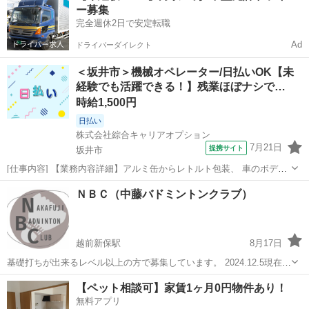
ー募集
完全週休2日で安定転職
Ad
ドライバーダイレクト
＜坂井市＞機械オペレーター/日払いOK【未
経験でも活躍できる！】残業ほぼナシで…
時給1,500円
日払い
株式会社綜合キャリアオプション
7月21日
提携サイト
坂井市
[仕事内容] 【業務内容詳細】アルミ缶からレトルト包装、 車のボデ
ィ、 航空機部品に至るまで、 さまざまな アルミ製品を製造してい
福井
坂井市
工場
ＮＢＣ（中藤バドミントンクラブ）
る。 福井工場にて品質確認補助業務。 ハリ金状の製品をコイルにセッ
トして基準地に満たしているか...
越前新保駅
8月17日
基礎打ちが出来るレベル以上の方で募集しています。 2024.12.5現在、
かなり人数が増えてきたので、原則学生時代３年以上の部活経験又は
福井
福井市
越前新保駅
バドミントン
【ペット相談可】家賃1ヶ月0円物件あり！
社会人スタートで大会３部クラス以上の方でお願いします。 ①日時：
無料アプリ
バドミントンクラブ
日曜日１９時から２１時...