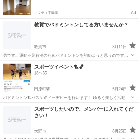
Ad
ニフティ不動産
敦賀でバドミントンしてる方いませんか？
敦賀市
3月11日
男です。運動不足解消のためバドミントンを初めようと思うのですが
サークル的なのはありませんか？ 大会には出たくありません。高校の
福井
敦賀市
バドミントン
運動不足
スポーツイベント🏸🏀
時に1年間だけしてたのでルールは大丈夫です。
18〜35
田原町駅
5月24日
バドミントン🏸バスケ🏀ドッヂビーを行います！ ゆるく楽しく活動し
ています！
福井
福井市
田原町駅
バドミントン
スポーツイベント
スポーツしたいので、メンバーに入れてくだ
さい！
大野市
8月25日