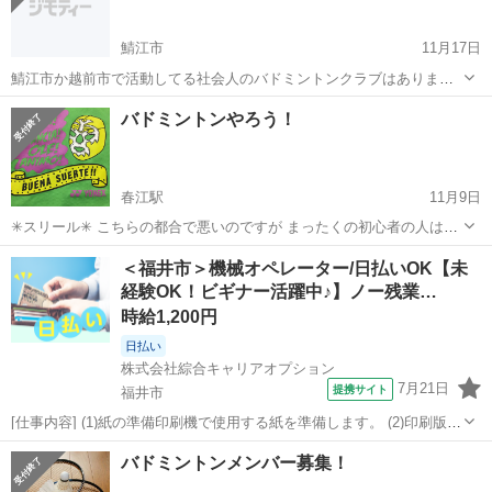
鯖江市
11月17日
鯖江市か越前市で活動してる社会人のバドミントンクラブはありませ
んか？ 昔やってて久しぶりにやりたいと思いました。
福井
鯖江市
バドミントン
バドミントンクラブ
バドミントンやろう！
春江駅
11月9日
✳︎スリール✳︎ こちらの都合で悪いのですが まったくの初心者の人はお
断りしてます。 ✳︎会費✳︎ 小学生から19才まで200円 一般
福井
坂井市
春江駅
バドミントン
小学生
＜福井市＞機械オペレーター/日払いOK【未
300円 ✳︎時間✳︎ 水曜日の夜８時〜10時 ✳︎場所✳︎ 丸岡町 今...
経験OK！ビギナー活躍中♪】ノー残業…
時給1,200円
日払い
株式会社綜合キャリアオプション
7月21日
提携サイト
福井市
[仕事内容] (1)紙の準備印刷機で使用する紙を準備します。 (2)印刷版
(アルミ板)の取り付け準備印刷に使用するアルミ版の準備作業です。
福井
福井市
工場
バドミントンメンバー募集！
(3)印刷後の梱包・出荷準備完成した印刷物をまとめて梱包します。 。
＋お仕事探しは...