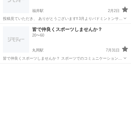
福井駅
2月2日
投稿見ていただき、 ありがとうございます❗️ 3月よりバドミントンサー
クル🏸 ｍｉｎｔｏｎ部スタートしました🎵 経験者はもちろん、 体を
福井
福井市
福井駅
バドミントン
サークル
皆で仲良くスポーツしませんか？
動かしたい方〜新たな趣味を増やしたい方 オールＯＫです👌 参加費
20〜60
一...
丸岡駅
7月31日
皆で仲良くスポーツしませんか？ スポーツでのコミュニケーションな
ども図れたらいいかと思ってます。 最近であれば、7月30日
福井
坂井市
丸岡駅
バドミントン
コミュニケーション
19:30~20:30頃まで バドミントンを行いました。色んなスポーツをし
てみようと考えてます。 投...