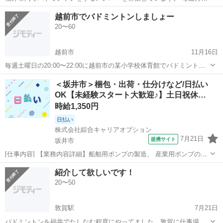
水曜金曜日に19時ー21時で市内体育館で練習と、木曜日にも同時間で
福井
福井市
バドミントン
体育館
越前市でバドミントンしましょー
練習しています。ルールがわかられる経験者の方お待ちしています！
20〜60
越前市
11月16日
毎週土曜日の20:00〜22:00に越前市の某小学校体育館でバドミントン
してます！ 年齢層は20代〜60代でだいたい6〜9人でやってます 基礎
福井
越前市
バドミントン
小学校
＜坂井市＞梱包・出荷・仕分けなど/日払い
打ちできてゲームのルールわかる人興味あったら連絡下さい！ 学生の
OK【未経験スタート大歓迎♪】土日祝休…
時やってて社会人に...
時給1,350円
日払い
株式会社綜合キャリアオプション
7月21日
提携サイト
坂井市
[仕事内容] 【業務内容詳細】船舶用ポンプの製造、 産業用ポンプの製
造会社にて組立(ポンプの部品となる部品を組立て製品を作る。 塗装
福井
坂井市
仕分け
紹介して欲しいです！
(スプレーガンで均一に色を付ける。 その後サビ止め塗料を塗る。
20〜50
【取扱製品情報】船舶用ポンプ...
敦賀駅
7月21日
バドミントンを福井でたしなむ程度にやってました。敦賀に仕事場変