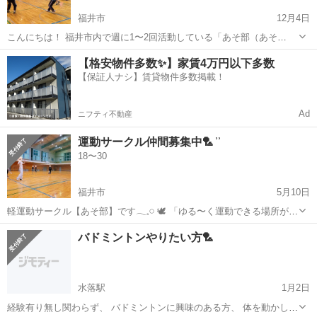
福井市
12月4日
こんにちは！ 福井市内で週に1〜2回活動している「あそ部（あそ
ぶ）」です😊 運動不足を解消したい方、仕事帰りや休日にちょっと体
福井
福井市
バドミントン
体育館
【格安物件多数✨】家賃4万円以下多数
を動かしたい方、 そして「スポーツ仲間をつくりたい！」という方、
【保証人ナシ】賃貸物件多数掲載！
大歓迎です✨ ⸻ 🏐活動内容 ...
Ad
ニフティ不動産
運動サークル仲間募集中🏸 ͗ ͗
18〜30
福井市
5月10日
軽運動サークル【あそ部】です𓂃𓈒𓏸︎︎︎︎ 🕊 「ゆる〜く運動できる場所が欲
しい！」 その思いに応えるための運動団体です。 活動のコンセプトは
福井
福井市
バドミントン
サークル
バドミントンやりたい方🏸
勝敗よりもenjoy🤙🏻 【活動内容】 ■週1〜2回（平日1回＋土日1回...
水落駅
1月2日
経験有り無し関わらず、 バドミントンに興味のある方、 体を動かした