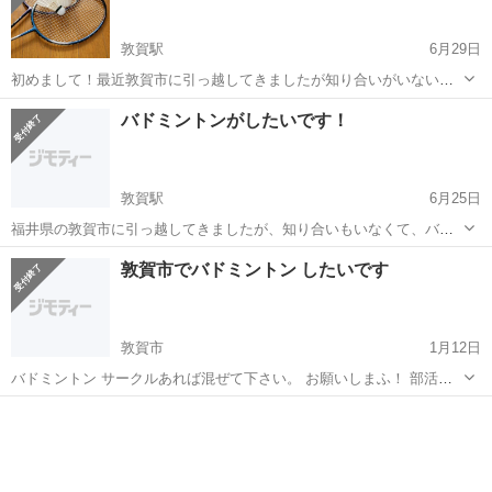
敦賀駅
6月29日
初めまして！最近敦賀市に引っ越してきましたが知り合いがいないの
で、バドミントンができず悲しいです😭 一緒にしてくれる人やクラ
福井
敦賀市
敦賀駅
バドミントン
クラブ
バドミントンがしたいです！
ブ、サークルなどを紹介してほしいです！ 経験者です。よろしくお願
いします。
敦賀駅
6月25日
福井県の敦賀市に引っ越してきましたが、知り合いもいなくて、バド
ミントンをする環境があれば是非教えて頂きたいです。 レベルは中高
福井
敦賀市
敦賀駅
バドミントン
レベル
敦賀市でバドミントン したいです
大でしていたレベルです。よろしくお願いします！
敦賀市
1月12日
バドミントン サークルあれば混ぜて下さい。 お願いしまふ！ 部活動
レベルです。30代女性です。
福井
敦賀市
バドミントン