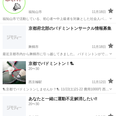
福知山市
11月18日
福知山市で活動している、初心者〜中上級者を対象とした社会人バド
ミントンサークル 『ふくバド🏸』です！ インスタはじめました！📷
京都
福知山市
バドミントン
バド
京都府北部のバドミントンサークル情報募集
『ふくバド』で検索してぜひフォローしてください！ 活動の様子をた
くさんあげています！ 初...
舞鶴市
11月18日
最近京都市内から舞鶴市に引っ越してきました。 バドミントンができ
る場所(社会人サークル)を探しています。 どこか良いところがあれ
京都
舞鶴市
バドミントン
サークル
京都でバドミントン！🏸
ば、教えて頂きたいです！
20〜30
西京極駅
11月12日
🏸京都でバドミントンしませんか？🏸 11/22(土)21-22 費用1000円 西京
極体育館 初心者、経験者誰でも大歓迎！！ ゆるく楽しくやりましょ〜
京都
京都市
西京極駅
バドミントン
体育館
あなたと一緒に運動不足解消したい‼️
☺️ 男女誰でも大歓迎！ 20代中心でやってます✨ 時間があれば経験者
20〜30
のみ...