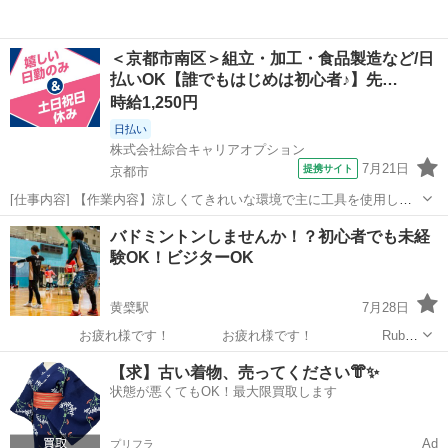
＜京都市南区＞組立・加工・食品製造など/日
払いOK【誰でもはじめは初心者♪】先…
時給1,250円
日払い
株式会社綜合キャリアオプション
7月21日
提携サイト
京都市
[仕事内容] 【作業内容】涼しくてきれいな環境で主に工具を使用して
ガスメータを分解する作業です。 分解した部品の仕分けや塗装工程に
京都
京都市
工場
バドミントンしませんか！？初心者でも未経
も携わります。 一部組立手元でできる簡単な組立のお仕事もお任せし
験OK！ビジターOK
ます。 【取扱製品】ガスメータ...
黄檗駅
7月28日
お疲れ様です！ お疲れ様です！ Ruby
練習 8月1日 土曜 西宇治体育館 18時～22時 8月3日 月曜 黄檗
京都
宇治市
黄檗駅
バドミントン
体育館
【求】古い着物、売ってください👘✨
体育館 18時～22時 8月5日 水曜 西宇治体育館 18時～...
状態が悪くてもOK！最大限買取します
Ad
プリフラ