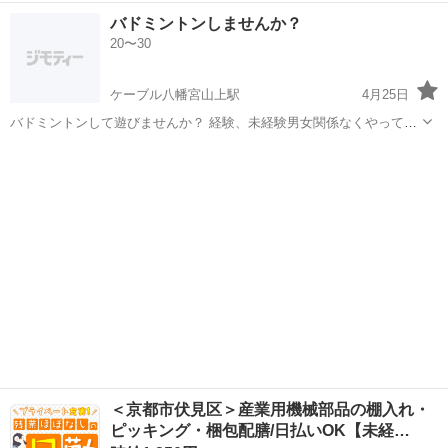
部制 参加費500円でラケット無料貸出しあります〜良ければ友達同士
京都
八幡市
ケーブル八幡宮山上駅
バドミントン
バドミントンしませんか？
でもぜひ！
20〜30
体育館
ケーブル八幡宮山上駅
4月25日
バドミントンして遊びませんか？ 経験、未経験男女関係なくやってみ
ようと思い、バドミントン初心者の女子2人で企画してみました！ 年
京都
八幡市
ケーブル八幡宮山上駅
バドミントン
齢は20代の方、場所は八幡市民体育館で参加費500円予定です。 日時
体育館
は 5月3日１部9〜10時...
＜京都市伏見区＞産業用機械部品の棚入れ・
ピッキング・梱包配膳/日払いOK【未経…