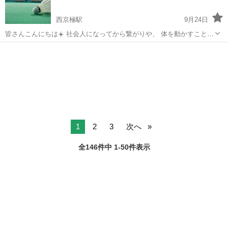
西京極駅
9月24日
皆さんこんにちは☀️ 社会人になってから繋がりや、 体を動かすことが
できる環境がなかったんですが、 このコミニティーで、同年代だけで
京都
京都市
西京極駅
バドミントン
繋がり
なく、 様々な年代の繋がりを作ることができるようにと立ち上げまし
た💕︎ ご友人との参加で...
1
2
3
次へ
全146件中 1-50件表示