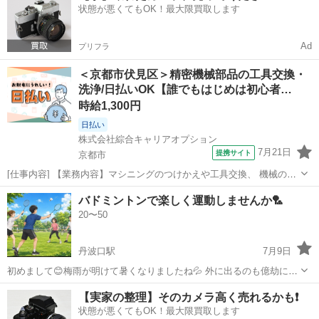
状態が悪くてもOK！最大限買取します
Ad
プリフラ
＜京都市伏見区＞精密機械部品の工具交換・
洗浄/日払いOK【誰でもはじめは初心者…
時給1,300円
日払い
株式会社綜合キャリアオプション
7月21日
提携サイト
京都市
[仕事内容] 【業務内容】マシニングのつけかえや工具交換、 機械の洗
浄・メンテナンス作業【取扱製品】アルミ・鉄・ステンレス・チタ
京都
京都市
工場
バドミントンで楽しく運動しませんか🏸
ン・銅合金・真鍮・樹脂などを使用した精密機械部品 。＋お仕事探し
20〜50
はコンシェルスタッフにおまかせ...
丹波口駅
7月9日
初めまして😊梅雨が明けて暑くなりましたね💦 外に出るのも億劫にな
りますが、バドミントンで楽しみながら運動したいと思い投稿しまし
京都
京都市
丹波口駅
バドミントン
【実家の整理】そのカメラ高く売れるかも❗️
た🏸 私は運動が得意ではないので、気楽に一緒にバドミントンをして
状態が悪くてもOK！最大限買取します
くださる方を募集中です😅 場所...