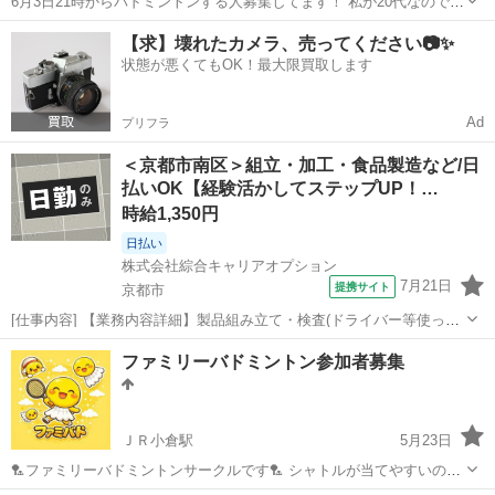
6月3日21時からバドミントンする人募集してます！ 私が20代なので20
代募集してます！ 初心者大歓迎🔰 ちなみに私も初心者なので一緒に上
京都
京都市
西院駅
バドミントン
20代
【求】壊れたカメラ、売ってください📷✨
達しましょ〜！ 場所📍市民スポーツ会館 持ち物 室内シューズ👟
状態が悪くてもOK！最大限買取します
Ad
プリフラ
＜京都市南区＞組立・加工・食品製造など/日
払いOK【経験活かしてステップUP！…
時給1,350円
日払い
株式会社綜合キャリアオプション
7月21日
提携サイト
京都市
[仕事内容] 【業務内容詳細】製品組み立て・検査(ドライバー等使って
の作業)【取扱製品情報】医薬品製造や食品品質管理に用いる分析・計
京都
京都市
工場
ファミリーバドミントン参加者募集
測機器 。＋お仕事探しはコンシェルスタッフにおまかせ＋。 あなたの
お仕事探しをしっかりサ...
ＪＲ小倉駅
5月23日
🏸ファミリーバドミントンサークルです🏸 シャトルが当てやすいの
で、初心者でもラリーが続きやすく、家族でも一人でも参加しやすい