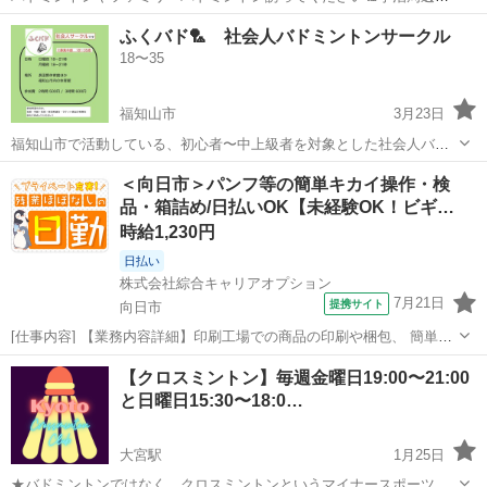
いいなぁー土日が休みです。共に経験者ですよ。レベル的には初級か
京都
京都市
ＪＲ小倉駅
バドミントン
ファミリー
ふくバド🏸 社会人バドミントンサークル
ら初中級くらい。40代の男です
18〜35
福知山市
3月23日
福知山市で活動している、初心者〜中上級者を対象とした社会人バド
ミントンサークル 『ふくバド🏸』です！ インスタに活動内容を投稿し
京都
福知山市
バドミントン
バド
＜向日市＞パンフ等の簡単キカイ操作・検
ています！📷 『ふくバド』で検索してぜひフォローしてください！ 初
品・箱詰め/日払いOK【未経験OK！ビギ…
心者の方にも安心して参...
時給1,230円
日払い
株式会社綜合キャリアオプション
7月21日
提携サイト
向日市
[仕事内容] 【業務内容詳細】印刷工場での商品の印刷や梱包、 簡単な
機械操作のお仕事です。 チラシ、 カレンダー、 パンフレット、 ハガ
京都
向日市
工場
【クロスミントン】毎週金曜日19:00〜21:00
キなどを取り扱います。 商品の検品、 完成品の梱包、 伝票作成、 ラ
と日曜日15:30〜18:0…
ベル貼り、 出荷準備...
大宮駅
1月25日
★バドミントンではなく、クロスミントンというマイナースポーツで