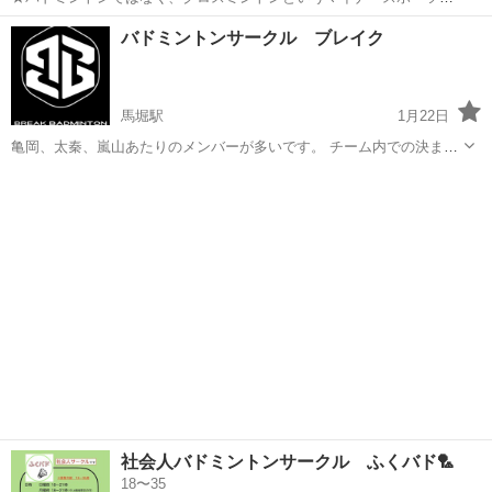
す★ まだまだ少人数のサークルです 「クロスミントン」または「スピ
京都
京都市
大宮駅
バドミントン
クロスミントン
バドミントンサークル ブレイク
ードミントン」とは、バドミントンとテニスの中間のようなスポーツ
で、「スピーダー」というシャト...
馬堀駅
1月22日
亀岡、太秦、嵐山あたりのメンバーが多いです。 チーム内での決まり
事は特になくアットホームな感じになります(^｡^)ただし最低限の挨拶
京都
亀岡市
馬堀駅
バドミントン
ブレイク
などはお願いいたします！！ 一緒に試合に出てくれる方やサークルを
盛り上げてくれる方大歓迎で...
社会人バドミントンサークル ふくバド🏸
18〜35