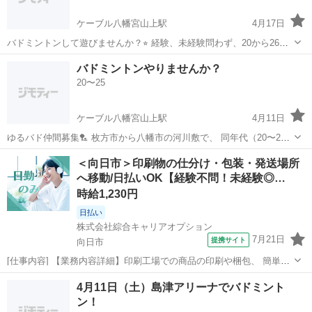
ケーブル八幡宮山上駅
4月17日
バドミントンして遊びませんか？⭐︎ 経験、未経験問わず、20から26歳
くらいの男女の方 興味があればよろしくお願いします 人数が集まれば
京都
八幡市
ケーブル八幡宮山上駅
バドミントン
バドミントンやりませんか？
体育館を借りてやりたいなぁと思ってます♩ 参加費無料 11時から12
20〜25
河川敷
時半頃まで 枚方市...
ケーブル八幡宮山上駅
4月11日
ゆるバド仲間募集🏸 枚方市から八幡市の河川敷で、 同年代（20〜26
歳くらい）でバドミントンしながら ゆるく交流できるメンバー募集中
京都
八幡市
ケーブル八幡宮山上駅
バドミントン
＜向日市＞印刷物の仕分け・包装・発送場所
✨ ガチじゃなくて、 「楽しく動く・ちょっと話す」くらいの雰囲気で
へ移動/日払いOK【経験不問！未経験◎…
バド
す☺️ 気軽に参加...
時給1,230円
日払い
株式会社綜合キャリアオプション
7月21日
提携サイト
向日市
[仕事内容] 【業務内容詳細】印刷工場での商品の印刷や梱包、 簡単な
機械操作のお仕事です。 チラシ、 カレンダー、 パンフレット、 ハガ
京都
向日市
工場
4月11日（土）島津アリーナでバドミント
キなどを取り扱います。 商品の検品、 完成品の梱包、 伝票作成、 ラ
ン！
ベル貼り、 出荷準備...