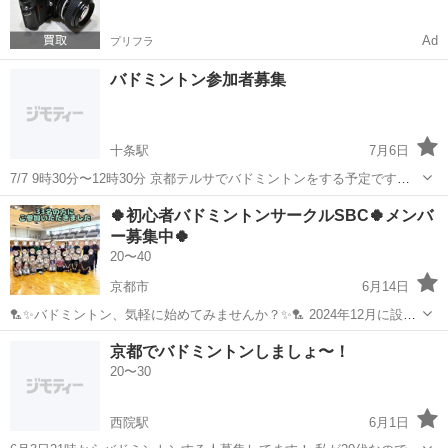
Ad
プリフラ
バドミントン参加者募集
十条駅
7月6日
7/7 9時30分〜12時30分 京都テルサでバドミントンをする予定です。
人が足りてないので来てください。 今のところ2人です。 みんなで割
京都
京都市
十条駅
バドミントン
🍀初心者バドミントンサークルSBC🍀メンバ
り勘予定です。 ラケット等持ってきていだだけると嬉しいです。 よろ
ー募集中🍀
しくお願いします。
20〜40
京都市
6月14日
🏸✨バドミントン、気軽に始めてみませんか？✨🏸 2024年12月に設立
したばかりでメンバー募集中です♪ 90%の方がお1人での参加です♪ 初
京都
京都市
バドミントン
初心者
京都でバドミントンしましょ〜！
心者の方も大歓迎です！ 楽しく体を動かしながら、友達を作りましょ
20〜30
う😊 ...
西院駅
6月1日