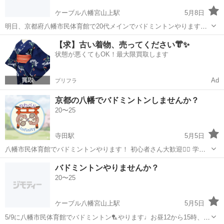
ケーブル八幡宮山上駅
5月8日
明日、京都府八幡市民体育館で20代メインでバドミントンやります。
経験、未経験男女問わず 12から15時、1部2部で各500円です。 人数残
京都
八幡市
ケーブル八幡宮山上駅
バドミントン
【求】古い着物、売ってください👘✨
り2名募集です！
状態が悪くてもOK！最大限買取します
体育館
Ad
プリフラ
京都の八幡でバドミントンしませんか？
20〜25
寺田駅
5月5日
八幡市民体育館でバドミントンやります！ 初心者さん大歓迎🙆‍♀️ 学生
時代やっていた新卒の方もお待ちしてます✨ 経験者さんがいると心強
京都
八幡市
寺田駅
バドミントン
体育館
バドミントンやりませんか？
いです！ ご質問があればお気軽にメッセージください📩
20〜25
ケーブル八幡宮山上駅
5月5日
5/9に八幡市民体育館でバドミントン🏸やります♩お昼12から15時、2