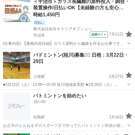
＜宇治市＞ガラス長繊維の原料投入・調合・
鶴市内の体育館 （お問い合わせいただい方に、ご案内いたします。）
装置操作/日払いOK【未経験の方も安心…
とき ...
時給1,450円
日払い
株式会社綜合キャリアオプション
7月21日
提携サイト
宇治市
[仕事内容] 【業務内容詳細】ガラス原料から繊維を作るお仕事です。
機械にガラス原料の投入、 調合したり、 出来た製品を機械にセットし
京都
宇治市
工場
バドミントン(桂川)募集🙋‍♂️ 日程：3月22日・
て操作するお仕事です。 【取扱製品詳細】ガラス長繊維 。＋お仕事探
29日
しはコンシェルスタッフ...
上桂駅
2月27日
■3月22日（土） 13:00〜15:00 桂川地域体育館 ■3月29日（土）
19:00〜21:00 桂川地域体育館 上記の日程・場所でバドミントンを開催
京都
京都市
上桂駅
バドミントン
体育館
バトミントンを始めたい
します🏸 レベル差は参加者によりバラバラになるので、楽しむこと
18〜60
が...
向島駅
2月16日
お正月のとんねるずのスポーツ王でやってたバトミントン対決が楽し
かったのでやりたくなりました。 初心者ですが、和気あいあいとたの
京都
宇治市
向島駅
バドミントン
バトミントン