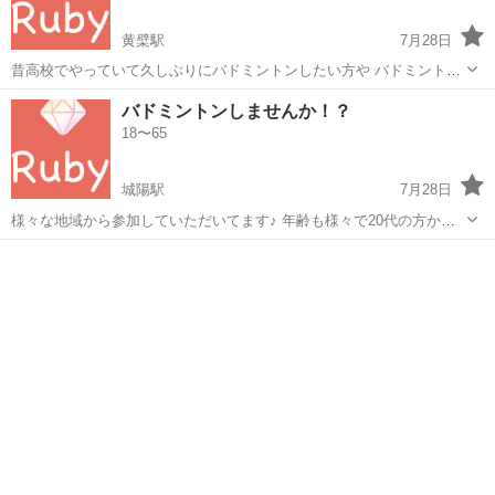
黄檗駅
7月28日
昔高校でやっていて久しぶりにバドミントンしたい方や バドミントン
やったことないけど 楽しく初級者同士でバドミントン🏸をしたいと思
京都
宇治市
黄檗駅
バドミントン
体育館
バドミントンしませんか！？
ってる方、ぜひ参加お待ちしてます😃 お友達との参加も大丈夫です！
18〜65
２対２ダブ...
城陽駅
7月28日
様々な地域から参加していただいてます♪ 年齢も様々で20代の方から
50代の方、 大阪からや 京都市内 滋賀 からいろんな方が参加してくだ
京都
城陽市
城陽駅
バドミントン
50代
さっています！😃 レベルは 月曜 木曜日 土曜日、たまに日...