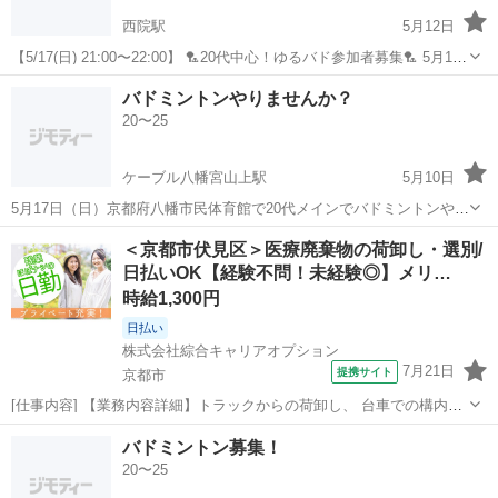
西院駅
5月12日
【5/17(日) 21:00〜22:00】 🏸20代中心！ゆるバド参加者募集🏸 5月17
日（日）21:00〜22:00 京都市民スポーツ会館でバドミントンします！
京都
京都市
西院駅
バドミントン
20代
バドミントンやりませんか？
「運動不足解消したい！」 「気軽に体動かしたい！」 「新...
20〜25
ケーブル八幡宮山上駅
5月10日
5月17日（日）京都府八幡市民体育館で20代メインでバドミントンやり
ます。 経験、未経験男女問わず 9時から10時30分が1部、10時30分か
京都
八幡市
ケーブル八幡宮山上駅
バドミントン
＜京都市伏見区＞医療廃棄物の荷卸し・選別/
ら12時までが2部で各500円です。
日払いOK【経験不問！未経験◎】メリ…
体育館
時給1,300円
日払い
株式会社綜合キャリアオプション
7月21日
提携サイト
京都市
[仕事内容] 【業務内容詳細】トラックからの荷卸し、 台車での構内運
搬、 選別作業のみ【取扱製品情報】医療品廃棄物 。＋お仕事探しはコ
京都
京都市
工場
バドミントン募集！
ンシェルスタッフにおまかせ＋。 あなたのお仕事探しをしっかりサポ
20〜25
ート！ たとえば… 「...