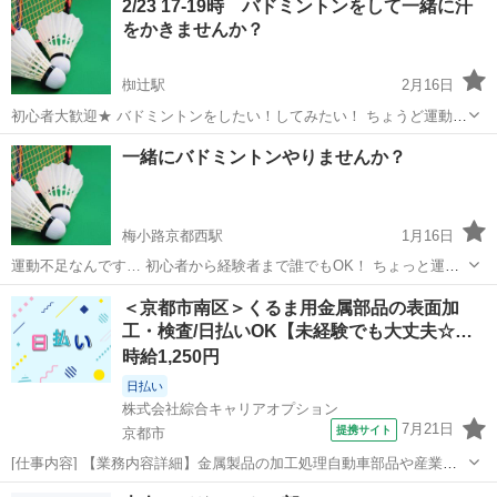
2/23 17-19時 バドミントンをして一緒に汗
しめたらいいかなっておもっている170cm*60kgの58歳の男性です。
をかきませんか？
よろしくお願いいたします🙇
椥辻駅
2月16日
初心者大歓迎★ バドミントンをしたい！してみたい！ ちょうど運動不
足だった！ バドミントンでいい汗かきませんか？ 今後も定期的に企画
京都
京都市
椥辻駅
バドミントン
一緒に
一緒にバドミントンやりませんか？
していきたいと思います🎵 今回限りもOK、継続して考えている方も
もちろん大歓迎🙌 ぜひお...
梅小路京都西駅
1月16日
運動不足なんです… 初心者から経験者まで誰でもOK！ ちょっと運動
したい！ ガッツリ動きたい！ 友達作りたい！ いろんな思いで参加し
京都
京都市
梅小路京都西駅
バドミントン
一緒に
＜京都市南区＞くるま用金属部品の表面加
てください！ お友達も誘ってOKです！ みんなで来てください(^^) ま
工・検査/日払いOK【未経験でも大丈夫☆…
だ場所は未定 こ...
時給1,250円
日払い
株式会社綜合キャリアオプション
7月21日
提携サイト
京都市
[仕事内容] 【業務内容詳細】金属製品の加工処理自動車部品や産業用
機械部品の表面加工業務塗料の塗布・潤滑油の塗布等製品の運搬や検
京都
京都市
工場