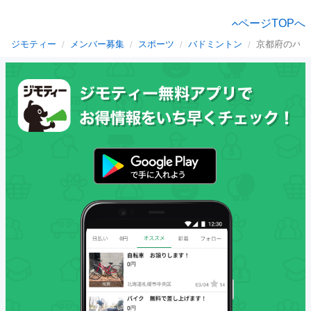
ページTOPへ
ジモティー
メンバー募集
スポーツ
バドミントン
京都府のバド