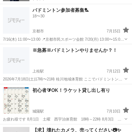
バドミントン参加者募集🏸
18〜30
京都市
7月15日
7/16(木) 11:00〜13:00 📍京都市民スポーツ会館 7/20(月) 13:00〜15:00
📍桂川地域体育館 初心者の方も大歓迎です🔰 僕もバドミントンの経験
京都
京都市
バドミントン
参加者募集
※急募※バドミントンやりませんか？！
ないですがめっちゃ楽しくやってます😆 男女MI...
上桂駅
7月12日
2026年7月18日(土)17時〜21時 桂川地域体育館 ここでバドミントンす
るのですが人数不足で、急遽参加できる方を1〜3名程募集します！ 現
京都
京都市
上桂駅
バドミントン
右京
初心者🔰OK！ラケット貸し出し有り
在私含め2人が集まっております！！ 私と友人が参加します！ 2人とも
経験者です...
城陽駅
7月10日
お疲れ様です 8月1日 土曜 西宇治体育館 18時～22時 8月3日 月
曜 黄檗体育館 18時～22時 8月5日 水曜 西宇治体育館 18時～
京都
城陽市
城陽駅
バドミントン
体育館
【求】壊れたカメラ、売ってください📷✨
22時 8月7日 金曜 黄檗体育館 18時～22時 8月10...