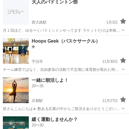
大人のバドミントン部
査 【取扱製品情報】産業用、 自動車用金属部品 。＋お仕事探しはコ
ンシェルスタッフにおまかせ＋...
西大路駅
1月3日
月１回ほど、ゆる〜くバドミントンやってます ラケットだけは本格的
100均のラケットでももちろん歓迎🏸 対象 何歳でも！ 参加費 1回
京都
京都市
西大路駅
バドミントン
大人
Hoops Geek（バスケサークル）
500円 お子様連れOK 時間：日曜日17時～19時または19...
宇治市
11月30日
チーム練習ではなく、自由参加の活動で不定期に体育館が取れた時に
活動しています。たまにプチ大会に参加しています。※経験者の募集
京都
宇治市
バドミントン
体育館
一緒に朝活しよ！
です ・転勤で京都に来てバスケする場所を探している方 ・いつも来て
20〜35
くれる方 ・月に1回来てくれ...
京都駅
11月27日
皆さんこんにちは☀️ 数ある応募の中からご覧頂きありがとうございま
す！ 社会人になってから同年代の繋がりや、 体を動かすことができる
京都
京都市
京都駅
バドミントン
繋がり
緩く運動しませんか？
環境がなかったんですが、 このコミニティーで、同年代だけでなく、
20〜30
様々な年代の繋がりを作るこ...