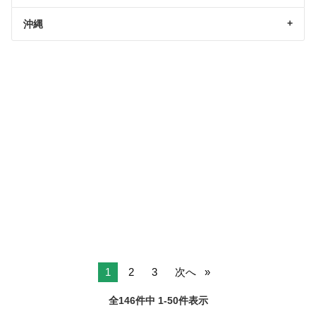
沖縄
1
2
3
次へ
全146件中 1-50件表示