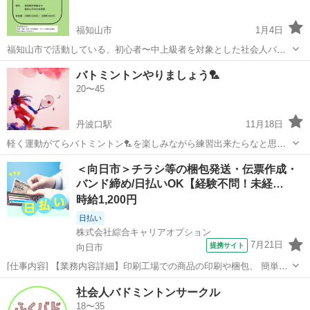
福知山市
1月4日
福知山市で活動している、初心者〜中上級者を対象とした社会人バド
ミントンサークル 『ふくバド🏸』です！ インスタに活動内容を投稿し
京都
福知山市
バドミントン
バド
バトミントンやりましょう🏸
ています！📷 『ふくバド』で検索してぜひフォローしてください！ 初
20〜45
心者の方にも安心して参...
丹波口駅
11月18日
軽く運動がてらバトミントン🏸を楽しみながら練習出来たらなと思っ
ております！しかしながら1人では捗らないので一緒にしてくれる方募
京都
京都市
丹波口駅
バドミントン
バトミントン
＜向日市＞チラシ等の梱包発送・伝票作成・
集中ですー！🙌✨️ 場所は光徳公園でやっています！場所や日時等はま
バンド締め/日払いOK【経験不問！未経…
た話しましょう！ 是非お気軽に...
時給1,200円
日払い
株式会社綜合キャリアオプション
7月21日
提携サイト
向日市
[仕事内容] 【業務内容詳細】印刷工場での商品の印刷や梱包、 簡単な
機械操作のお仕事です。 チラシ、 カレンダー、 パンフレット、 ハガ
京都
向日市
工場
社会人バドミントンサークル
キなどを取り扱います。 商品の検品、 完成品の梱包、 伝票作成、 ラ
18〜35
ベル貼り、 出荷準備...