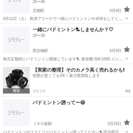
25〜40
京都駅
4月9日
4月11日（土） 島津アリーナで一緒にバドミントンや卓球をしてくだ
さる友達を募集しております！ 4人以上でダブルス出来たら嬉しいで
京都
京都市
京都駅
バドミントン
アリーナ
一緒にバドミントン🏸しませんか？🤍
す！ 時間は午後からを予定してます！ よろしくお願い致します🙇
20〜30
西京極駅
4月9日
毎月定期的にバドミントン開催しています🏸 参加費:500-1000 メンバ
ー：20代 場所：主に京都市内の体育館、京都市体育館が多め 男女混合
京都
京都市
西京極駅
バドミントン
体育館
【実家の整理】そのカメラ高く売れるかも❗️
で未経験、経験どちらもいます◎ 興味ある方連絡ください🤍
状態が悪くてもOK！最大限買取します
Ad
プリフラ
バドミントン誘ってー😆
ＪＲ小倉駅
3月24日
バドミントンやファミリーバドミントン誘ってください🏸宇治周辺が