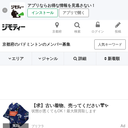
アプリならお得な情報を見逃さない！
インストール
アプリで開く
京都府
検索
ログイン
投稿
京都府のバドミントンのメンバー募集
人気キーワード
エリア
ジャンル
詳細
新着順
【求】古い着物、売ってください👘✨
状態が悪くてもOK！最大限買取します
Ad
プリフラ