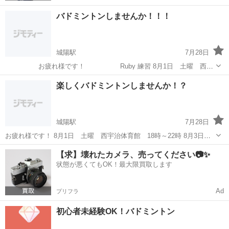
バドミントンしませんか！！！
城陽駅
7月28日
お疲れ様です！ Ruby 練習 8月1日 土曜 西宇
治体育館 18時～22時 8月3日 月曜 黄檗体育館 18時～22時 8月
京都
城陽市
城陽駅
バドミントン
体育館
楽しくバドミントンしませんか！？
5日 水曜 西宇治体育館 18時～22時 8月7日 金曜 黄檗...
城陽駅
7月28日
お疲れ様です！ 8月1日 土曜 西宇治体育館 18時～22時 8月3日
月曜 黄檗体育館 18時～22時 8月5日 水曜 西宇治体育館 18時
京都
城陽市
城陽駅
バドミントン
西宇治
【求】壊れたカメラ、売ってください📷✨
～22時 8月7日 金曜 黄檗体育館 18時～22時 8月10日...
状態が悪くてもOK！最大限買取します
Ad
プリフラ
初心者未経験OK！バドミントン