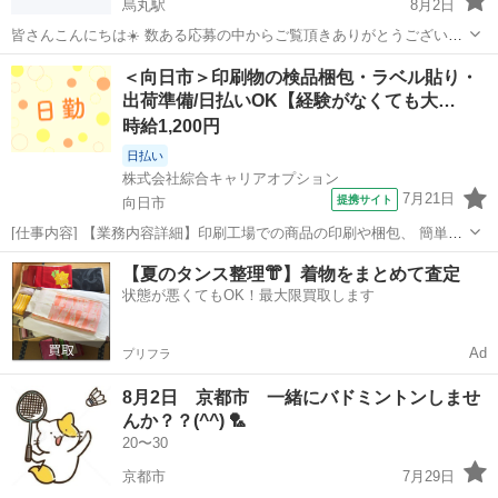
烏丸駅
8月2日
皆さんこんにちは☀️ 数ある応募の中からご覧頂きありがとうございま
す！ 社会人になってから同年代の繋がりや、 体を動かすことができる
京都
京都市
烏丸駅
バドミントン
繋がり
＜向日市＞印刷物の検品梱包・ラベル貼り・
環境がなかったんですが、 このコミニティーで、同年代だけでなく、
出荷準備/日払いOK【経験がなくても大…
様々な年代の繋がりを作るこ...
時給1,200円
日払い
株式会社綜合キャリアオプション
7月21日
提携サイト
向日市
[仕事内容] 【業務内容詳細】印刷工場での商品の印刷や梱包、 簡単な
機械操作のお仕事です。 チラシ、 カレンダー、 パンフレット、 ハガ
京都
向日市
工場
【夏のタンス整理👘】着物をまとめて査定
キなどを取り扱います。 商品の検品、 完成品の梱包、 伝票作成、 ラ
状態が悪くてもOK！最大限買取します
ベル貼り、 出荷準備...
Ad
プリフラ
8月2日 京都市 一緒にバドミントンしませ
んか？？(^^) 🏸
20〜30
京都市
7月29日