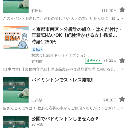
竹田駅
11月10日
このイベントを通して、運動の楽しさや 人との繋がりを大切にし最幸
の仲間を作れるような、コミュニティを目指しております︎💕︎ 運動不足
京都
京都市
竹田駅
バドミントン
繋がり
＜京都市南区＞分析計の組立・はんだ付け・
解消したい方、健康が気になる方、 趣味を探している方、男女問わず
圧着/日払いOK【経験活かせる☆】残業…
待ってます☺️ たくさんの...
時給1,250円
日払い
株式会社綜合キャリアオプション
7月21日
提携サイト
京都市
[仕事内容] 【業務内容詳細】医薬品製造や食品品質管理に用いる分
析・計測機器の分析計組立(はんだ付け・圧着作業)業務【取扱製品情
京都
京都市
工場
バドミントンでストレス発散‼️
報】医薬品製造や食品品質管理に用いる分析・計測機器 。＋お仕事探
しはコンシェルスタッフにおまか...
二条駅
9月26日
皆さんこんにちは！ 数ある応募の中からご覧頂きありがとうございま
す！ 社会人になってから同年代の繋がりや、 スポーツができる環境が
京都
京都市
二条駅
バドミントン
繋がり
公園でバドミントンしませんか❓
なかったんですが、 同年代だけでなく、様々な年代の繋がりを作るこ
20〜30
とが出来きる様にと立ち上げま...