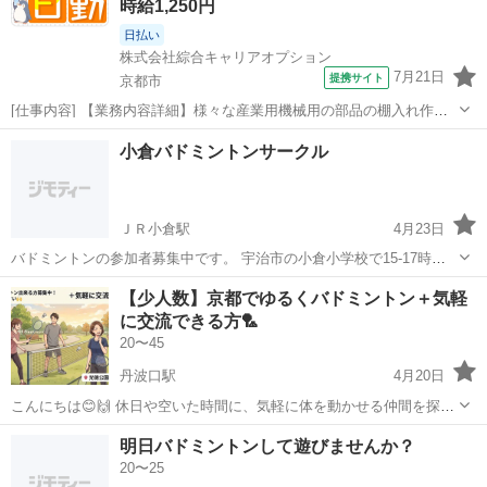
時給1,250円
日払い
株式会社綜合キャリアオプション
7月21日
提携サイト
京都市
[仕事内容] 【業務内容詳細】様々な産業用機械用の部品の棚入れ作
業、 ピッキング・部品の梱包・部品の配膳のお仕事。 冷暖房完備の職
京都
京都市
仕分け
小倉バドミントンサークル
場で、 重量物もほぼなし！ 【取扱製品情報】産業用機械 。＋お仕事
探しはコンシェルスタッフに...
ＪＲ小倉駅
4月23日
バドミントンの参加者募集中です。 宇治市の小倉小学校で15-17時に
開催しています⏰ 5月は24,31日にあります 6月は7,14,21,28日にあり
京都
宇治市
ＪＲ小倉駅
バドミントン
レベル
【少人数】京都でゆるくバドミントン＋気軽
ます。 自由参加です。連絡なく参加OK 募集レベル...
に交流できる方🏸
20〜45
丹波口駅
4月20日
こんにちは😊🙌 休日や空いた時間に、気軽に体を動かせる仲間を探し
てます！ バドミントンをゆるくやりつつ、 楽しく会話できるような落
京都
京都市
丹波口駅
バドミントン
少人数
明日バドミントンして遊びませんか？
ち着いた雰囲気でやれたら嬉しいです✨ 📍光徳公園 👥少人数でのんび
20〜25
り（2〜4人） こん...