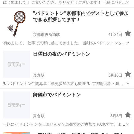
はじめまして！ ご覧いただき、ありがとうございます！ 一緒にバドミ
ントンをしていただける方を募集しています😊 みんなでゆるく楽しめ
京都
京都市
バドミントン
一緒に
"バドミントン"京都市内でゲストとして参加
ればと思っています✨ ８月2日 15時〜17時 京都市内の体育館で
できる所探してます！
す！ お問い合わいただ...
京都市役所前駅
4月24日
初めまして。 仕事で京都に越してきました。 趣味のバドミントンを続
けたいのですが 勤務の都合上 平日の夜 参加できる バドミントンチ
京都
京都市
京都市役所前駅
バドミントン
チーム
日曜日の夜のバドミントン
ームを探しています。 バドミントン歴は5年ほどである程度打てて ロ
ーテーション等も大丈夫か...
真倉駅
3月16日
🏸 バドミントン仲間募集！単発参加の方も歓迎 🏸 京都府北部・舞鶴
市内の体育館で 元気に！楽しく！バドミントンしませんか？😊✨ 📍
京都
舞鶴市
真倉駅
バドミントン
エアロ
舞鶴市でバドミントン
場所 舞鶴市内の体育館 ※駐車場あり（校舎前・無料） 🕖 時間 日曜日
19:00〜2...
真倉駅
3月8日
一緒にバドミントンをしませんか？単発でのご参加でもOKです。よく
動いてよく笑ってたっぷり汗をかいて楽しみましょう♪ 場所 京都府舞
京都
舞鶴市
真倉駅
バドミントン
片付け