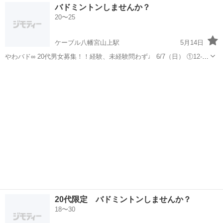
京都
宇治市
ＪＲ小倉駅
バドミントン
ファミリー
バドミントンしませんか？
スポーツです。活動中は、ラリー練習だけでなく途中から試合形式で
20〜25
楽しんでいます。 「試合が好き...
ケーブル八幡宮山上駅
5月14日
やわバド∞ 20代男女募集！！経験、未経験問わず♩ 6/7（日） ①12-13
時 ②13-14時 ③14-15時 場所:京都府八幡市民体育館 費用:300円 ※1回
京都
八幡市
ケーブル八幡宮山上駅
バドミントン
あたり300円 ※ラケット100円で貸出し可能 ※同日で...
バド
20代限定 バドミントンしませんか？
18〜30