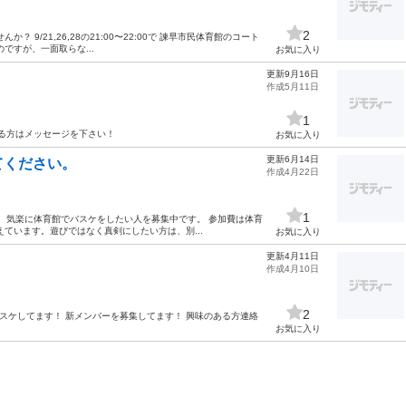
2
9/21,26,28の21:00〜22:00で 諫早市民体育館のコート
ですが、一面取らな...
お気に入り
更新9月16日
作成5月11日
1
加される方はメッセージを下さい！
お気に入り
更新6月14日
てください。
作成4月22日
1
るので、気楽に体育館でバスケをしたい人を募集中です。 参加費は体育
ています。遊びではなく真剣にしたい方は、別...
お気に入り
更新4月11日
作成4月10日
2
バスケしてます！ 新メンバーを募集してます！ 興味のある方連絡
お気に入り