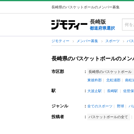
長崎県のバスケットボールのメンバー募集
長崎版
都道府県選択
ジモティー
メンバー募集
スポーツ
バ
長崎県のバスケットボールのメン
市区郡
：
長崎県のバスケットボール
東彼杵郡
北松浦郡
南松
駅
：
大波止駅
長崎駅
佐世保
ジャンル
：
全てのスポーツ
野球
バ
投稿者
：
バスケットボールの全て