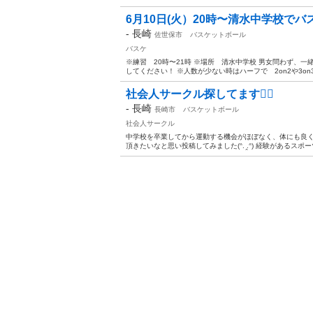
6月10日(火）20時〜清水中学校で
-
長崎
佐世保市
バスケットボール
バスケ
※練習 20時〜21時 ※場所 清水中学校 男女問わず、
してください！ ※人数が少ない時はハーフで 2on2や3on3
社会人サークル探してます👍🏻
-
長崎
長崎市
バスケットボール
社会人サークル
中学校を卒業してから運動する機会がほぼなく、体にも良
頂きたいなと思い投稿してみました(ᐢ. ̯.ᐢ) 経験があるスポー