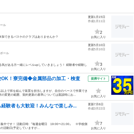
更新1月15日
作成1月11日
ール
2
参加できるバスケのクラブはありませんか？
お気に入り
更新5月10日
作成5月10日
ボール
3
やる気がある方一緒にレベルupしていきましょう！ 経験者や経験し
お気に入り
OK！寮完備◆金属部品の加工・検査
提携サイト
0名以上で班を組んで装置を担当しますが、自分のペースで作業でき
の変更の範囲、契約更新の基準については面談時にお...
お気に入り
更新7月6日
経験者も大歓迎！みんなで楽しみ...
作成3月22日
7
中です！ 活動日時:『毎週金曜日 19:00〜21:00』 ※学校側
活動日(予定していますが...
お気に入り