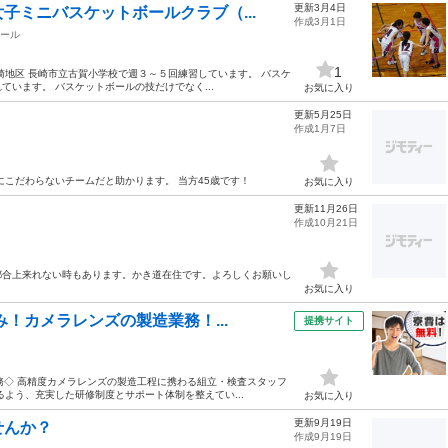
更新3月4日
子ミニバスケットボールクラブ（...
作成3月1日
ール
1
崎地区 長崎市立古賀小学校で週３～５回練習しています。 バスケ
います。 バスケットボールの技だけでなく...
お気に入り
更新5月25日
作成1月7日
にこだわらないチームだと助かります。 当方45歳です！
お気に入り
更新11月26日
作成10月21日
都合上来れない時もあります。かき道在住です。よろしくお願いし
お気に入り
み！カメラレンズの製造業務！...
提携サイト
業務◇ 高精度カメラレンズの製造工程に携わる組立・検査スタッフ
よう、充実した研修制度とサポート体制を整えてい...
お気に入り
更新9月19日
せんか？
作成9月19日