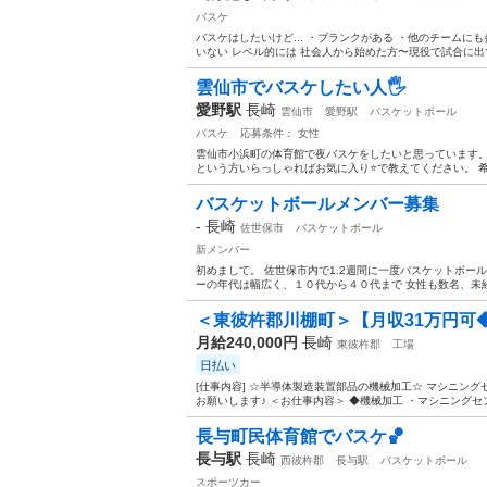
バスケ
バスケはしたいけど... ・ブランクがある ・他のチーム
いない レベル的には 社会人から始めた方〜現役で試合に出て
雲仙市でバスケしたい人🖐️
愛野駅
長崎
雲仙市
愛野駅
バスケットボール
バスケ
応募条件： 女性
雲仙市小浜町の体育館で夜バスケをしたいと思っています。
という方いらっしゃればお気に入り⭐️で教えてください。 
バスケットボールメンバー募集
-
長崎
佐世保市
バスケットボール
新メンバー
初めまして。 佐世保市内で1.2週間に一度バスケットボー
ーの年代は幅広く、１０代から４０代まで 女性も数名、未経験
＜東彼杵郡川棚町＞【月収31万円可◆
月給240,000円
長崎
東彼杵郡
工場
日払い
[仕事内容] ☆半導体製造装置部品の機械加工☆ マシニン
お願いします♪ ＜お仕事内容＞ ◆機械加工 ・マシニングセ
長与町民体育館でバスケ🏀
長与駅
長崎
西彼杵郡
長与駅
バスケットボール
スポーツカー