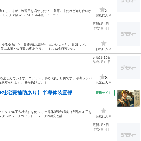
3
にも参加してるが、練習日を増やしたい ・島原に来たけど知り合いが
る方まで幅広いです！ 基本的に2コート...
お気に入り
更新4月3日
作成4月3日
 ゆるゆるから、最終的には試合も出たいなぁと。 参加したい！
希望は水曜と金曜日の夜あたり。 もしくは金曜夜のみ。
お気に入り
更新2月19日
作成2月19日
8
ルを楽しんでいます、コアラベッドの代表、野田です。 参加メンバ
者もいます。 勝ち負けという...
お気に入り
社宅費補助あり】半導体装置部...
提携サイト
グセンタ（NC工作機械）を使って 半導体製造装置向け部品の加工を
ンタへのワークのセット ・ワークの測定と計...
お気に入り
更新2月5日
作成2月5日