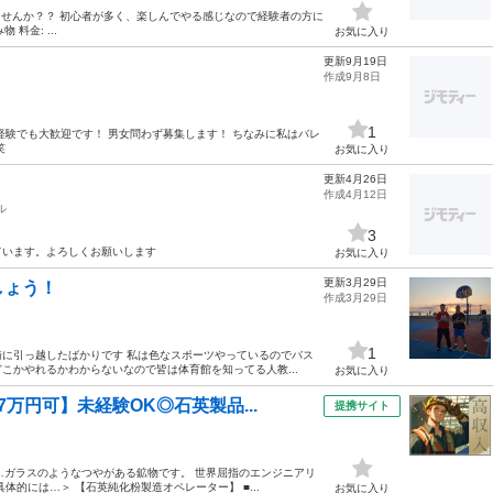
ケしませんか？？ 初心者が多く、楽しんでやる感じなので経験者の方に
料金: ...
お気に入り
更新9月19日
作成9月8日
1
経験でも大歓迎です！ 男女問わず募集します！ ちなみに私はバレ
笑
お気に入り
更新4月26日
作成4月12日
ル
3
ています。よろしくお願いします
お気に入り
更新3月29日
しょう！
作成3月29日
1
長崎に引っ越したばかりです 私は色なスポーツやっているのでバス
こかやれるかわからないなので皆は体育館を知ってる人教...
お気に入り
万円可】未経験OK◎石英製品...
提携サイト
は…ガラスのようなつやがある鉱物です。 世界屈指のエンジニアリ
的には…＞ 【石英純化粉製造オペレーター】 ■...
お気に入り