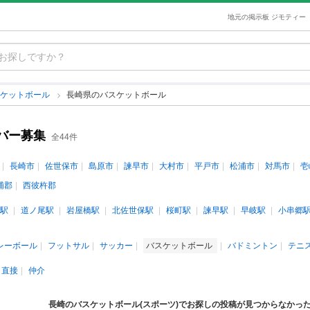
地元の掲示板 ジモティー
スケットボール
長崎県のバスケットボール
バー募集
全44件
長崎市
佐世保市
島原市
諫早市
大村市
平戸市
松浦市
対馬市
壱
浦郡
西彼杵郡
駅
道ノ尾駅
岩屋橋駅
北佐世保駅
桜町駅
諫早駅
早岐駅
小串郷
レーボール
フットサル
サッカー
バスケットボール
バドミントン
テニ
直接
仲介
長崎のバスケットボール(スポーツ)でお探しの投稿が見つからなかっ