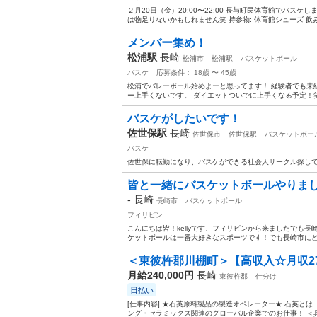
２月20日（金）20:00〜22:00 長与町民体育館でバス
は物足りないかもしれません笑 持参物: 体育館シューズ 飲み物 
メンバー集め！
松浦駅
長崎
松浦市
松浦駅
バスケットボール
バスケ
応募条件： 18歳 〜 45歳
松浦でバレーボール始めよーと思ってます！ 経験者でも未
ー上手くないです。 ダイエットついでに上手くなる予定！
バスケがしたいです！
佐世保駅
長崎
佐世保市
佐世保駅
バスケットボー
バスケ
佐世保に転勤になり、バスケができる社会人サークル探し
皆と一緒にバスケットボールやりま
-
長崎
長崎市
バスケットボール
フィリピン
こんにちは皆！kellyです、フィリピンから来ましたでも
ケットボールは一番大好きなスポーツです！でも長崎市にど
＜東彼杵郡川棚町＞【高収入☆月収27
月給240,000円
長崎
東彼杵郡
仕分け
日払い
[仕事内容] ★石英原料製品の製造オペレーター★ 石英と
ング・セラミックス関連のグローバル企業でのお仕事！ ＜具体