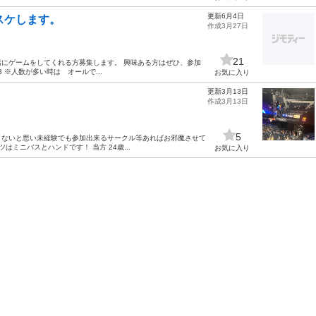
更新6月4日
バスケします。
作成3月27日
21
一緒にゲームをしてくれる方募集します。 興味ある方はぜひ、参加
 ※人数が多い時は オールで...
お気に入り
更新3月13日
作成3月13日
5
くないと思い未経験でも参加出来るサークル等あればお邪魔させて
ツはミニバスとハンドです！ 当方 24歳...
お気に入り