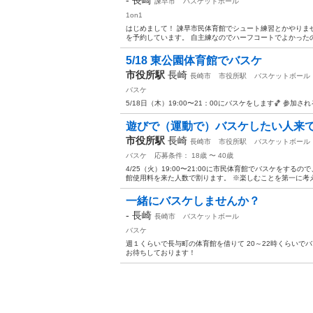
諫早市
バスケットボール
1on1
はじめまして！ 諫早市民体育館でシュート練習とかやりませんか？ 
を予約しています。 自主練なのでハーフコートでよかったの
5/18 東公園体育館でバスケ
市役所駅
長崎
長崎市
市役所駅
バスケットボール
バスケ
5/18日（木）19:00〜21：00にバスケをします🏀 参
遊びで（運動で）バスケしたい人来
市役所駅
長崎
長崎市
市役所駅
バスケットボール
バスケ
応募条件： 18歳 〜 40歳
4/25（火）19:00〜21:00に市民体育館でバスケをす
館使用料を来た人数で割ります。 ※楽しむことを第一に考え
一緒にバスケしませんか？
-
長崎
長崎市
バスケットボール
バスケ
週１くらいで長与町の体育館を借りて 20～22時くらいで
お待ちしております！