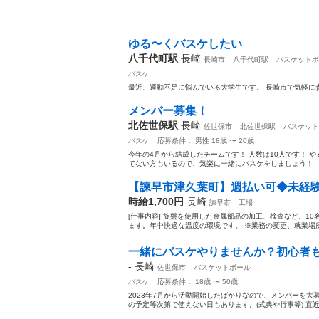
ゆる〜くバスケしたい
八千代町駅
長崎
長崎市
八千代町駅
バスケットボ
バスケ
最近、運動不足に悩んでいる大学生です。 長崎市で気軽に
メンバー募集！
北佐世保駅
長崎
佐世保市
北佐世保駅
バスケット
バスケ
応募条件： 男性 18歳 〜 20歳
今年の4月から結成したチームです！ 人数は10人です！ 
てない方もいるので、気楽に一緒にバスケをしましょう！
【諫早市津久葉町】週払い可◆未経験
時給1,700円
長崎
諫早市
工場
[仕事内容] 旋盤を使用した金属部品の加工、検査など。1
ます。年中快適な温度の環境です。 ※業務の変更、就業場所
一緒にバスケやりませんか？初心者も
-
長崎
佐世保市
バスケットボール
バスケ
応募条件： 18歳 〜 50歳
2023年7月から活動開始したばかりなので、メンバーを大募集
の予定等次第で使えない日もあります。(式典や行事等) 直近の