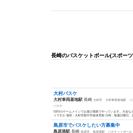
長崎のバスケットボール(スポーツ
大村バスケ
大村車両基地駅
長崎
大村市
大村車両基地駅
バ
バスケ
5対5のゲームメインでお遊び感覚でやっています。大会な
うですか 場所 : 大村市郡中学校体育館 日時 : 毎週日曜日、2
島原市でバスケしたい方募集中
島原港駅
長崎
島原市
島原港駅
バスケットボール