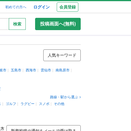
ログイン
会員登録
初めての方へ
投稿画面へ(無料)
検索
人気キーワード
岐市
五島市
西海市
雲仙市
南島原市
駅
路線・駅から選ぶ
ス
ゴルフ
ラグビー
スノボ
その他
た方
新着投稿の通知をメールで受け取る