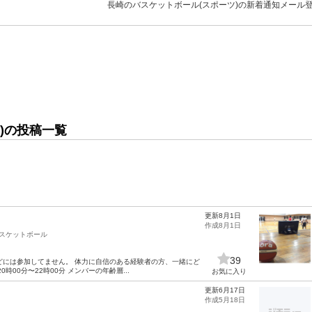
長崎のバスケットボール(スポーツ)の新着通知メール
)の投稿一覧
更新8月1日
作成8月1日
スケットボール
39
どには参加してません。 体力に自信のある経験者の方、一緒にど
0時00分〜22時00分 メンバーの年齢層...
お気に入り
更新6月17日
作成5月18日