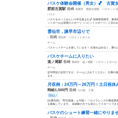
バスケ体験会開催（男女）🏀 古賀女
肥前古賀駅
長崎
長崎市
肥前古賀駅
バスケットボ
バスケ
バスケをやってみたい小学生集まれ🏀 長崎県長崎市、東長
ットボールは習慣のスポーツ（ハビットスポーツ）と言われて
雲仙市，諫早市辺りで
-
長崎
雲仙市
バスケットボール
チーム
バスケットチームを探しています！ 出来ればゆるく，勝ち
バスケチームに入りたい
道ノ尾駅
長崎
長崎市
道ノ尾駅
バスケットボール
チーム
定年間近の女性ですが、チームに入れてください。仕事の
ます。
月収例：24万円～26万円！土日祝休
時給1,500円
長崎
その他
工場
日払い
[仕事内容] 『即日面接』も可能！ ◇カメラレンズの製造
を募集しています。 未経験の方でも安心してスタートできる
バスケのシュート練習一緒にやりま
-
長崎