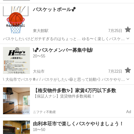
バスケットボール🏀
東大館駅
7月25日
バスケしたいけどガチすぎるのはちょっと… ゆる〜く楽しくバスケし
てるグループです😆 🕖【時間】 毎週 水曜日19:00～21:00 日曜日
秋田
大館市
東大館駅
バスケットボール
バスケ
\🏀バスケメンバー募集中🙌/
19:00〜21:00 📍【場所】 城西...
20〜55
大仙市
7月22日
\ 大仙市でバスケ⛹️‍♂️ / バスケがしたい😆と思って始動💨 バスケやりた
い人は誰でも歓迎です🙌🙌🙌 横手、湯沢、美郷町の方も参加してくれ
秋田
大仙市
バスケットボール
バスケ
【格安物件多数✨】家賃4万円以下多数
ています⛹️‍♂️ 『火曜日・水曜日・金曜日』基本活動🏀 ※活動日時は
【保証人ナシ】賃貸物件多数掲載！
体...
Ad
ニフティ不動産
由利本荘市で楽しくバスケやりましょう！
18〜50