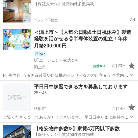
【保証人ナシ】賃貸物件多数掲載！
Ad
ニフティ不動産
＜潟上市＞【人気の日勤&土日祝休み】製造
経験を活かせる◎半導体装置の組立！年休…
月給200,000円
日払い
UTエージェント株式会社
7月23日
提携サイト
潟上市
[仕事内容] ☆★無線装置や自販機のセンサーなどの組立★☆ 企業向け
の通信機器などを製造しています！ ◎製造経験がある方は活かせます
秋田
潟上市
工場
平日日中練習できる方を募集しております
慣れてしまえばコツコツ作業、集中して業務に取り組めます♪ ＜具
25〜45
体的には…＞ ◆半導...
秋田市
2月14日
ご覧くださりましてありがとうございます。 平日日中たまに練習や
1on1できる方を探しております。 26～45歳くらいでお願いいたしま
秋田
秋田市
バスケットボール
1on1
【格安物件多数✨】家賃4万円以下多数
す。 土曜日もたまにはできます。 人が足りないチームやコミュニティ
【保証人ナシ】賃貸物件多数掲載！
ーがありました...