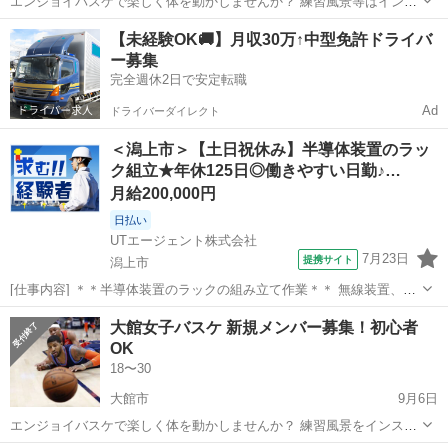
エンジョイバスケで楽しく体を動かしませんか？ 練習風景等はインス
タに載せています 気軽に連絡ください 見学もお待ちしています 連
秋田
大館市
バスケットボール
バスケ
【未経験OK🚚】月収30万↑中型免許ドライバ
絡・詳細はこちらへお願いします https://www.net-menbe...
ー募集
完全週休2日で安定転職
Ad
ドライバーダイレクト
＜潟上市＞【土日祝休み】半導体装置のラッ
ク組立★年休125日◎働きやすい日勤♪…
月給200,000円
日払い
UTエージェント株式会社
7月23日
提携サイト
潟上市
[仕事内容] ＊＊半導体装置のラックの組み立て作業＊＊ 無線装置、セ
ンサー、通信機器など映像機器を製造している会社です！ 製造業の経
秋田
潟上市
工場
大館女子バスケ 新規メンバー募集！初心者
験がある方は活かせます◎ 作業難易度は低めなので誰でもすぐに即戦
OK
力になれます！ ＜具体...
18〜30
大館市
9月6日
エンジョイバスケで楽しく体を動かしませんか？ 練習風景をインスタ
に載せました(男女ミックスです)