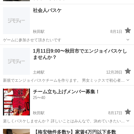
社会人バスケ
秋田駅
8月1日
ゲームに参加させて頂きたいです
秋田
秋田市
秋田駅
バスケットボール
バスケ
1月11日9:00〜秋田市でエンジョイバスケし
ませんか？
土崎駅
12月28日
新規でエンジョイバスケチームを作ります。 男女ミックスで初心者
welcomeです。 むしろ経験者の方は物足りなく感じるかも知れませ
秋田
秋田市
土崎駅
バスケットボール
バスケ
チーム立ち上げメンバー募集！
ん。 2時間の活動で、アップが終わりましたら ゲームって感じになる
25〜40
と思います。 募集条件 2...
秋田駅
8月17日
楽しくバスケしませんか？ 詳しいことはみんなで、決めていきたいと
思いますが まずはメンバー募集しています。 未経験でも経験者でもち
秋田
秋田市
秋田駅
バスケットボール
バスケ
【格安物件多数✨】家賃4万円以下多数
ょっとでも体動かしたいなって思う方でも気軽に連絡下さい！