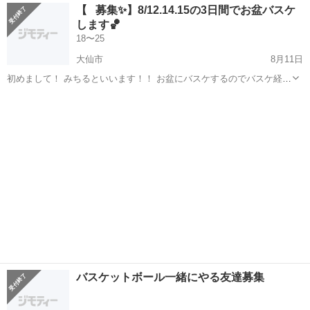
秋田
大館市
バスケットボール
バスケ
【⠀募集✨️】8/12.14.15の3日間でお盆バスケ
https://www.instagram.com/p/Cqa38OHIkcl/ ■■男性の募集を再開しま
します🏀
した■...
18〜25
大仙市
8月11日
初めまして！ みちるといいます！！ お盆にバスケするのでバスケ経験
者を募集してます✨✨ 日時 8/12,14,15 18時~22時 場所 中仙サンビレッ
秋田
大仙市
バスケットボール
お盆
ジ 参加する高校名 能代技術 大農 角館 対象年齢 18~26 ...
バスケットボール一緒にやる友達募集