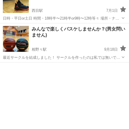
西目駅
7月1日
日時・平日or土日 時間・18時半〜21時半or9時〜12時等々 場所・ナイ
スアリーナ、コミュニティ体育館等々 男女問わず、とにかく体を動か
秋田
由利本荘市
西目駅
バスケットボール
みんなで楽しくバスケしませんか？(男女問い
したい方募集しております！ 久々に体を動かしたい方、ブランクがあ
ません)
る、未経験の方でも...
相野々駅
9月18日
最近サークルを結成しました！ サークルを作ったのは私では無いです
が、広報担当として活動させていただいてます💦 今はまだ5名いるか
秋田
横手市
相野々駅
バスケットボール
バスケ
いないかです…。 なのでシュート練習しか今は出来ない状況です笑 久
しぶりにバスケがしたい！ 体...