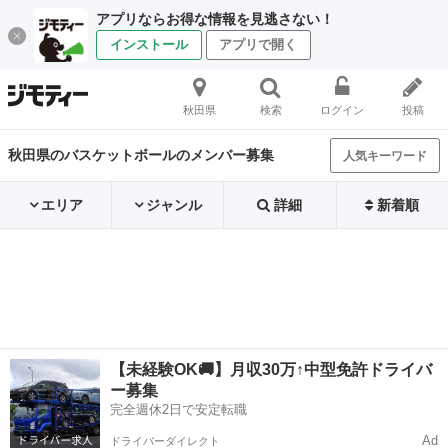
アプリならお得な情報を見逃さない！
インストール
アプリで開く
秋田県
検索
ログイン
投稿
秋田県のバスケットボールのメンバー募集
人気キーワード
エリア
ジャンル
詳細
新着順
【未経験OK🚚】月収30万↑中型免許ドライバ
ー募集
完全週休2日で安定転職
Ad
ドライバーダイレクト