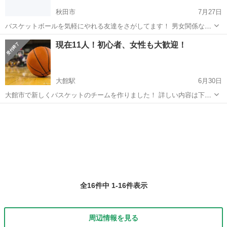
秋田市
7月27日
バスケットボールを気軽にやれる友達をさがしてます！ 男女関係なく
楽しめたらうれしいです☺
秋田
秋田市
バスケットボール
男女
現在11人！初心者、女性も大歓迎！
大館駅
6月30日
大館市で新しくバスケットのチームを作りました！ 詳しい内容は下記
のとおりですので、分からないことがあったら遠慮なく質問してくだ
秋田
大館市
大館駅
バスケットボール
バスケット
さい！ ○活動場所 市内の体育館 ○メンバー 男女混合
初心者大歓迎 ...
全16件中 1-16件表示
周辺情報を見る