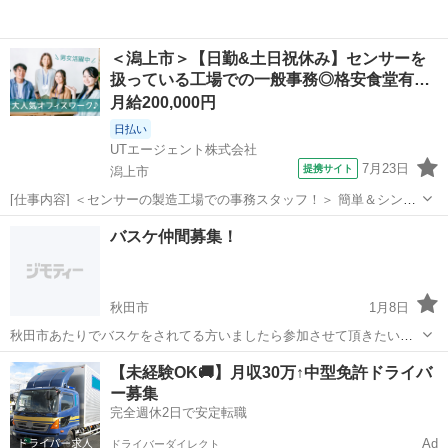
＜潟上市＞【日勤&土日祝休み】センサーを
扱っている工場での一般事務◎格安食堂有…
月給200,000円
日払い
UTエージェント株式会社
7月23日
提携サイト
潟上市
[仕事内容] ＜センサーの製造工場での事務スタッフ！＞ 簡単＆シンプ
ル作業！難しい対応等はありません！ お仕事もすぐに覚えて頂けます
秋田
潟上市
工場
バスケ仲間募集！
♪ ＜具体的には…＞ ◆社内経費等のデータ入力 ・指定のフォーマット
があるから簡単！ ◆...
秋田市
1月8日
秋田市あたりでバスケをされてる方いましたら参加させて頂きたいで
す。 学生時代はセンターをやってました。 もし人数が足りないなどあ
秋田
秋田市
バスケットボール
バスケ
【未経験OK🚚】月収30万↑中型免許ドライバ
りましたら気軽に連絡頂けると嬉しいです、よろしくお願いします。
ー募集
完全週休2日で安定転職
Ad
ドライバーダイレクト