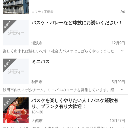
Ad
ニフティ不動産
バスケ・バレーなど球技にお誘いください！
湯沢市
12月9日
楽しく出来れば嬉しいです！社会人バスケはしばらくやってました！
小学生から高校生までバスケ・高３だけサッカーとフットサルやって
秋田
湯沢市
バスケットボール
バスケ
ミニバス
ました！是非お誘いください！
秋田市
5月20日
秋田市内のスポ少チーム。ミニバスのコーチを募集しています。経験
者はもちろん、コーチをやってみたいという方も歓迎します。 ※デリ
秋田
秋田市
バスケットボール
ミニバス
バスケを楽しくやりたい人！バスケ経験有
ケートな問題のため詳細は直接お会いしてお話させて頂きます。ご理
り、ブランク有り大歓迎！
解のほど、宜しくお願いします。
18〜30
大館市
10月27日