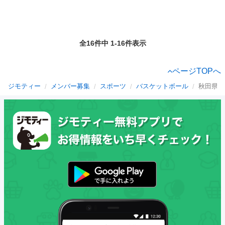
全16件中 1-16件表示
ページTOPへ
ジモティー
メンバー募集
スポーツ
バスケットボール
秋田県の