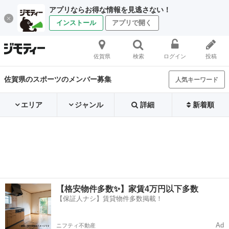
アプリならお得な情報を見逃さない！
インストール
アプリで開く
佐賀県
検索
ログイン
投稿
佐賀県のスポーツのメンバー募集
人気キーワード
エリア
ジャンル
詳細
新着順
【格安物件多数✨】家賃4万円以下多数
【保証人ナシ】賃貸物件多数掲載！
Ad
ニフティ不動産