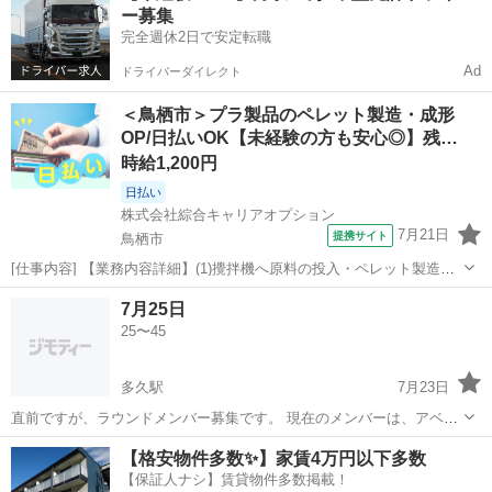
ー募集
んか？ その人のレベルに合わせ...
完全週休2日で安定転職
Ad
ドライバーダイレクト
＜鳥栖市＞プラ製品のペレット製造・成形
OP/日払いOK【未経験の方も安心◎】残…
時給1,200円
日払い
株式会社綜合キャリアオプション
7月21日
提携サイト
鳥栖市
[仕事内容] 【業務内容詳細】(1)攪拌機へ原料の投入・ペレット製造機
械操作、 製品の袋詰め、 パレットへ積む(1袋25kg)、 製品リフトで運
佐賀
鳥栖市
工場
7月25日
搬・リフトでフレコンの積み込み(2)自動車バンパー等のリサイクル品
25〜45
を粉砕機投入・...
多久駅
7月23日
直前ですが、ラウンドメンバー募集です。 現在のメンバーは、アベレ
ージ90と120の2人です。 料金は、割引券使うので1万円くらいになり
佐賀
多久市
多久駅
ゴルフ
ラウンド
【格安物件多数✨】家賃4万円以下多数
ます。 連絡お待ちしています。
【保証人ナシ】賃貸物件多数掲載！