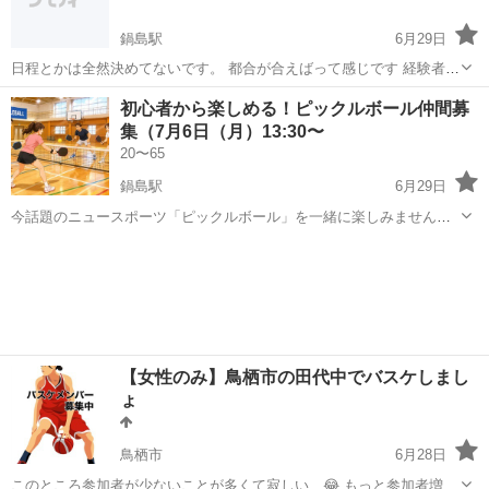
鍋島駅
6月29日
日程とかは全然決めてないです。 都合が合えばって感じです 経験者の
方いたらよろしくお願いします🙏🥺
佐賀
佐賀市
鍋島駅
テニス
初心者から楽しめる！ピックルボール仲間募
集（7月6日（月）13:30〜
20〜65
鍋島駅
6月29日
今話題のニュースポーツ「ピックルボール」を一緒に楽しみません
か？😊 まだ立ち上げたばかりのサークルなので、一緒に楽しめる仲間
佐賀
佐賀市
鍋島駅
その他
を募集中です！ ✅ 初心者・未経験者大歓迎✅ 年齢・性別不問✅ 20
代〜シニア世代まで大歓迎✅ ...
【女性のみ】鳥栖市の田代中でバスケしまし
ょ
鳥栖市
6月28日
このところ参加者が少ないことが多くて寂しい…😂 もっと参加者増え