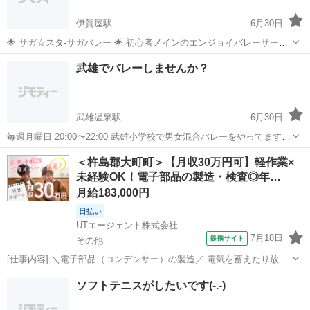
伊賀屋駅
6月30日
🌟 サガ☆スタ-サガバレー 🌟 初心者メインのエンジョイバレーサーク
ル です！🏐 未経験OK！みんなでワイワイ楽しくどうでしょう？😆✨
佐賀
神埼市
伊賀屋駅
バレーボール
ガチ勢
武雄でバレーしませんか？
ガチ勢やガチな経験者はご遠慮いただいてます！🙏 初心者に合わせて
楽しめる方の...
武雄温泉駅
6月30日
毎週月曜日 20:00〜22:00 武雄小学校で男女混合バレーをやってます。
試合に出たりするわけではないのでかなりゆるくやろうと思ってまし
佐賀
武雄市
武雄温泉駅
バレーボール
＜杵島郡大町町＞【月収30万円可】軽作業×
て、軽く練習をして20:30ぐらいからチームを分けてゲームしてます。
未経験OK！電子部品の製造・検査◎年…
アットホー...
月給183,000円
日払い
UTエージェント株式会社
7月18日
提携サイト
その他
[仕事内容] ＼電子部品（コンデンサー）の製造／ 電気を蓄えたり放出
したりする 『コンデンサー（電子部品）』を製造しています！ 機械操
佐賀
その他
工場
ソフトテニスがしたいです(-.-)
作や検査などの軽作業メインのお仕事です☆ ＜具体的には…＞ ・巻取
り ・化成 ・再化成...