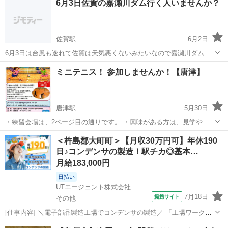
6月3日佐賀の嘉瀬川ダム行く人いませんか？
古湯 富士公民館大ホール ◎未経験の方、初心者の方！経験者
の方 お...
佐賀駅
6月2日
6月3日は台風も逸れて佐賀は天気悪くないみたいなので嘉瀬川ダム行
く人いませんか？
佐賀
佐賀市
佐賀駅
その他
ミニテニス！ 参加しませんか！【唐津】
唐津駅
5月30日
・練習会場は、2ページ目の通りです。 ・興味がある方は、見学や体
験参加いただけます。動きやすい服装と室内シューズをご持参のう
佐賀
唐津市
唐津駅
スポーツ
＜杵島郡大町町＞【月収30万円可】年休190
え、お気軽にお越しください。 ・何かスポーツを始めたい方や健康維
日♪コンデンサの製造！駅チカ◎基本…
持を目指す方は、ぜひミニテニスを体験...
月給183,000円
日払い
UTエージェント株式会社
7月18日
提携サイト
その他
[仕事内容] ＼電子部品製造工場でコンデンサの製造／ 「工場ワークを
始めてみたいけど難しそう…」 と思っている方、大丈夫です！ 初めて
佐賀
その他
工場