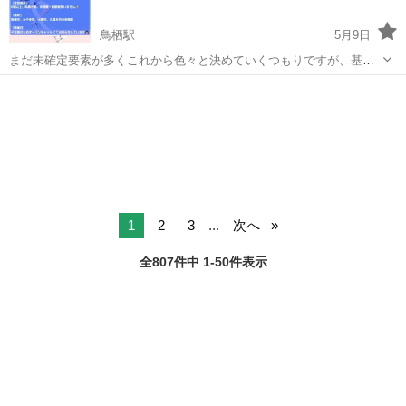
鳥栖駅
5月9日
まだ未確定要素が多くこれから色々と決めていくつもりですが、基本
的には子供も大人も混ざって楽しくプレーできるといいなと思ってま
佐賀
鳥栖市
鳥栖駅
バドミントン
体育館
す😊 【参加費】 1人につき1回500円 ※小学生以下は300円 【参加条
件】 親子参加OK、年...
1
2
3
...
次へ
全807件中 1-50件表示