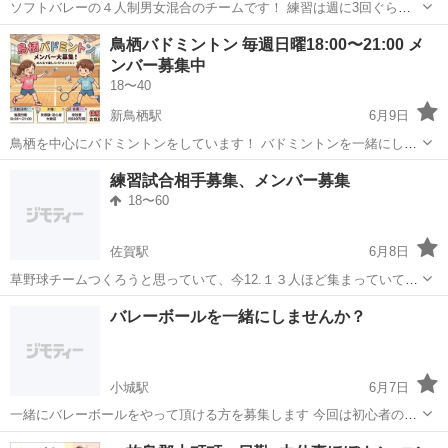
ソフトバレーの４人制男女混合のチームです！ 練習は週に3回ぐらい
してます！ かなり試合も出てます。 日曜日一緒試合に出れるかた募集
佐賀
鳥栖市
鳥栖駅
バレーボール
ソフトバレー
鳥栖バドミントン 毎週日曜18:00〜21:00 メ
してます！ コメント欄に記入ができずコメント欄に記入されても返せ
ンバー募集中
ないなので問い合わせのとこでメ...
18〜40
新鳥栖駅
6月9日
鳥栖を中心にバドミントンをしています！ バドミントンを一緒にしま
せんか？ お一人の参加でもお知り合いと参加いただいても大丈夫です
佐賀
鳥栖市
新鳥栖駅
バドミントン
練習試合相手募集、メンバー募集
🙆 私もジモティから一人で参加して、一年くらい経ちます。 一人でも
18〜60
馴染みやすい空気があったので...
佐賀駅
6月8日
草野球チームつくろうと思っていて、今12.１３人ほど集まっていて他
に入りたい方部員を募集しています。 後、練習試合できるくらいのメ
佐賀
佐賀市
佐賀駅
野球
バレーボールを一緒にしませんか？
ンバーの人数は集まっているので練習試合できる相手も募集したいで
す
小城駅
6月7日
一緒にバレーボールをやって頂ける方を募集します 今回は初心者の方
を5名募集します🙇 もちろん経験者も募集しています😊 皆んなで楽し
佐賀
小城市
小城駅
バレーボール