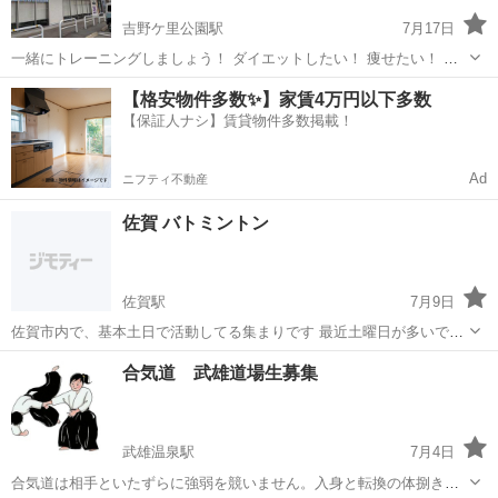
吉野ケ里公園駅
7月17日
一緒にトレーニングしましょう！ ダイエットしたい！ 痩せたい！ 強
くなりたい！ 目的は様々ですがまずは行動です😆初心者のかたには教
佐賀
神埼郡
吉野ケ里公園駅
その他
【格安物件多数✨】家賃4万円以下多数
えます😆ジム入会を考えている方にはアドバイスします😊 一緒にジム
【保証人ナシ】賃貸物件多数掲載！
活しましょう！よく行くのは鳥栖...
Ad
ニフティ不動産
佐賀 バトミントン
佐賀駅
7月9日
佐賀市内で、基本土日で活動してる集まりです 最近土曜日が多いです
場所:佐賀市立体育館が主 取れない時は、佐賀勤労者体育館です！ 時
佐賀
佐賀市
佐賀駅
バドミントン
合気道 武雄道場生募集
間は、18:30~21:30の間で2時間です ラケットは、貸し出し可 シュ...
武雄温泉駅
7月4日
合気道は相手といたずらに強弱を競いません。入身と転換の体捌きと