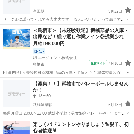
有田駅
5月22日
サークルに誘ってくれても大丈夫です！ なんかやりたいって感じです
🤟 よろしくお願いします🙇
佐賀
西松浦郡
有田駅
スポーツ
サークル
＜鳥栖市＞【未経験歓迎】機械部品の入庫・
出庫など！繰り返し作業メイン◎残業少な…
月給198,000円
日払い
UTエージェント株式会社
7月18日
提携サイト
鳥栖市
[仕事内容] ＜未経験可☆機械部品の入庫・出荷＞ ＼半導体製造装置な
どの産業用機械メーカーでのお仕事！／ ＜具体的には…＞ ☆入庫 ◆
佐賀
鳥栖市
工場
【募集！！】武雄市でバレーボールしません
部品表・図面を参照し、指示通りの部材・数量・傷を確認し保管 ◆ 保
か！
管場所をハンディに登...
18〜50
武雄温泉駅
5月13日
毎週月曜日 20:00〜22:00 武雄小学校で男女混合バレーをやってます。
試合に出たりするわけではないので 運動不足を解消したい方、 バレー
佐賀
武雄市
武雄温泉駅
バレーボール
バレー
楽しくバドミントンやりましょう🏸親子、初
に興味がある初心者の方を募集しています。 もちろん経験者も募集中
心者歓迎🔰
です！ アッ...