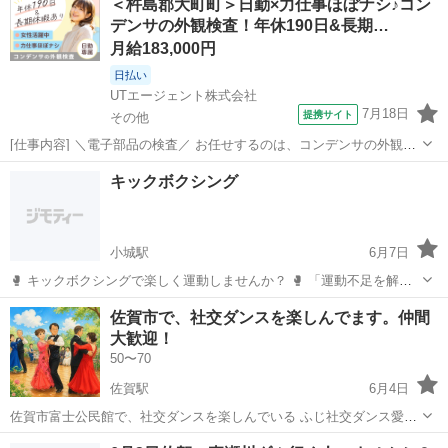
＜杵島郡大町町＞日勤×力仕事ほぼナシ♪コン
くバレーボールをしましょう😄 📅 開催日：金曜日19時〜20時
デンサの外観検査！年休190日&長期…
又は土曜日 ...
月給183,000円
日払い
UTエージェント株式会社
7月18日
提携サイト
その他
[仕事内容] ＼電子部品の検査／ お任せするのは、コンデンサの外観検
査！ 細かい作業が得意な方にオススメです◎ ＜具体的には…＞ ①完
佐賀
その他
工場
キックボクシング
成した出荷前製品（コンデンサ）をテーピングされた状態で引き出す
②外観にキズや欠け印字...
小城駅
6月7日
🥊 キックボクシングで楽しく運動しませんか？ 🥊 「運動不足を解消
したい！」 「ストレス発散したい！」 「ダイエットに挑戦したい！」
佐賀
小城市
小城駅
その他
佐賀市で、社交ダンスを楽しんでます。仲間
そんな方にぴったり✨ 初心者でも安心！体力に合わせて無理なく楽し
大歓迎！
めます。 この度は初心...
50〜70
佐賀駅
6月4日
佐賀市富士公民館で、社交ダンスを楽しんでいる ふじ社交ダンス愛好
会です 練習日:木曜日 時間:午前10時~12時 練習場:佐賀県佐賀市富士町
佐賀
佐賀市
佐賀駅
その他