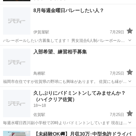
8月毎週金曜日バレーしたい人？
伊賀屋駅
7月29日
バレーボールしたい方募集してます！ 男女混合6人制バレーボールで
す。 8月毎週金曜日（7.14.21.28） ◇募集対象者 ・20歳以上の男性 ・
佐賀
神埼市
伊賀屋駅
バレーボール
入部希望、練習相手募集
バレー経験者（ローテーションを理解している方） ※初心者の参加の
場合も相談...
鳥栖駅
7月25日
福岡市在住ですが佐賀県の野球にも興味があります。 佐賀にも縁があ
り多少土地勘がありますので鳥栖〜佐賀市内あたりでしたら通えると
佐賀
鳥栖市
鳥栖駅
野球
チーム
久しぶりにバドミントンしてみませんか？
思ってます。 年齢は30代です。 野球歴は小中高/専門学校(硬式)/企業
（ハイクリア佐賀）
チーム(軟式) 1...
18〜18
佐賀駅
7月25日
毎週水曜日西川副小学校で20時よりバドミントンしています 現在は中
級者の方多めです 部活でやっていたのに現在全くしていない方や引越
佐賀
佐賀市
佐賀駅
バドミントン
遊び
【未経験OK🚚】月収30万↑中型免許ドライバ
しや結婚育児等でやめてしまった方もったいない！ また初めてみませ