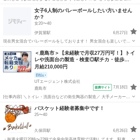
てほしい〜！！ 現在、20代〜40代のメンバーが在籍中✨ おしゃべりし
佐賀
鳥栖市
バスケットボール
バスケ
女子6人制のバレーボールしたい方いません
たり体を動かしたり 楽しい時間を一緒に過ごしませんか？ 毎月2回
か？
程、土曜日の1...
女20〜40
伊賀屋駅
6月27日
現在男女混合でバレーボールをしております！ 男女混合も楽しいです
が女子6人制の大会に出たいです！ 女性を集めるのが難しく出たい人
佐賀
神埼市
伊賀屋駅
バレーボール
男女
＜鹿島市＞【未経験で月収27万円可！】トイ
を探しております！ 経験者のみで募集してます。 興味がある方はコメ
レや洗面台の製造・検査◎駅チカ・徒歩…
ントお願いいたします！
月給210,000円
日払い
UTエージェント株式会社
7月18日
提携サイト
鹿島市
[仕事内容] ＼トイレ・洗面台などの衛生陶器の製造／ 大手メーカーの
グループ企業◎ 製造業未経験から始めた方も活躍中！ 丁寧な教育・研
佐賀
鹿島市
工場
バスケット経験者募集中です！
修があるので安心スタート☆ ＜具体的には…＞ ◆トイレや洗面台を型
25〜40
から出し水を付けたス...
久保田駅
6月26日
・毎週火曜日20時〜22時で金泉中学高体育館で活動してます。駐車場