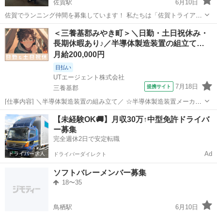
佐賀駅
6月10日
佐賀でランニング仲間を募集しています！ 私たちは「佐賀トライアス
ロンチームTRISE」です。 毎週水曜日19:10から、みんなで楽しくラ
佐賀
佐賀市
佐賀駅
その他
＜三養基郡みやき町＞＼日勤・土日祝休み・
ンニング練習を行っています🏃‍♂️🏃‍♀️ 「トライアスロンチーム」と聞く
長期休暇あり♪／半導体製造装置の組立て…
と敷居が...
月給200,000円
日払い
UTエージェント株式会社
7月18日
提携サイト
三養基郡
[仕事内容] ＼半導体製造装置の組み立て／ ☆半導体製造装置メーカー
でのオシゴト♪ 細かい作業がお好きな方にピッタリのお仕事です♪ ＜
佐賀
三養基郡
工場
【未経験OK🚚】月収30万↑中型免許ドライバ
おまかせするお仕事＞ ◎半導体製造装置の組立作業 装置のユニット
ー募集
ごとにチームで作業...
完全週休2日で安定転職
Ad
ドライバーダイレクト
ソフトバレーメンバー募集
18〜35
鳥栖駅
6月10日