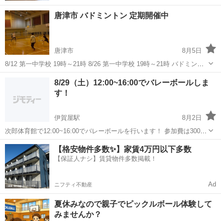
唐津市 バドミントン 定期開催中
唐津市
8月5日
8/12 第一中学校 19時～21時 8/26 第一中学校 19時～21時 バドミント
ンやります！ 初心者大歓迎です🔰 初回無料です！！ もし良けばお声
佐賀
唐津市
バドミントン
8/29（土）12:00~16:00でバレーボールしま
掛けください😊
す！
伊賀屋駅
8月2日
次郎体育館で12:00~16:00でバレーボールを行います！ 参加費は300円
徴収しております！ 男性、女性、経験者、未経験者誰でもおっけい🙋‍♀️
佐賀
神埼市
伊賀屋駅
バレーボール
体育館
【格安物件多数✨】家賃4万円以下多数
気になる方質問からもどうぞ！ よろしくお願いいたします！
【保証人ナシ】賃貸物件多数掲載！
Ad
ニフティ不動産
夏休みなので親子でピックルボール体験して
みませんか？