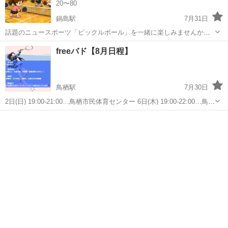
20〜80
鍋島駅
7月31日
話題のニュースポーツ「ピックルボール」を一緒に楽しみませんか？
😊 まだ立ち上げたばかりのサークルなので、新しい仲間を募集してい
佐賀
佐賀市
鍋島駅
スポーツ
ピックルボール
freeバド【8月日程】
ます！ ✅ 初心者・未経験者大歓迎 ✅ 年齢・性別問いません ✅ 運動不
足解消や健康づくりにも...
鳥栖駅
7月30日
⁡2日(日) 19:00-21:00…鳥栖市民体育センター 6日(木) 19:00-22:00…鳥栖
市民体育館(サブ) 9日(日) 15:00-18:00…鳥栖市民体育館 11日(火) 20:00-
佐賀
鳥栖市
鳥栖駅
スポーツ
体育館
22:00…鳥栖市民...