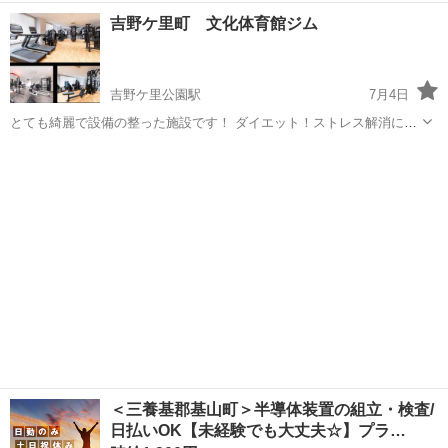
呼吸力から生まれる技によって、お互いに切磋琢磨し合って稽古を積
佐賀
武雄市
武雄温泉駅
スポーツ
武道
吉野ケ里町 文化体育館ジム
み重ね、心身の錬成を図るのを目的としています。また、合気道は他
人と優劣を競うことをしないため、試合や...
吉野ケ里公園駅
7月4日
とても綺麗で設備の整った施設です！ ダイエット！ストレス解消にジ
ムを行くことはとてもいいです（笑） 初心者には教えます！ 合同トレ
佐賀
神埼郡
吉野ケ里公園駅
その他
ジム
も歓迎です（笑） 良かったら連絡下さい😊お待ちしていますm(_ _)m
＜三養基郡基山町＞半導体装置の組立・検査/
日払いOK【未経験でも大丈夫☆】プラ…