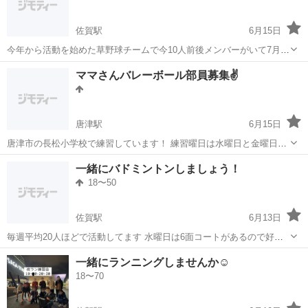
佐賀駅
6月15日
今年から活動を始めた草野球チームで今10人前後メンバーがいて7月か
らリーグ戦などに参加していく予定です！ 今チーム名決めてユニフォ
佐賀
佐賀市
佐賀駅
野球
リーグ戦
ママさんバレーボール部員募集✌
ームを作ろうとしてるところです。メンバーが試合できる人数ギリギ
リなのであと数人募集したいなと思...
唐津駅
6月15日
唐津市の長松小学校で練習しています！ 練習曜日は水曜日と金曜日の
19:30からです🙆‍♀️ 25歳以上の方は唐津市の大会参加出来ます！ 現在男
佐賀
唐津市
唐津駅
スポーツ
バレーボール部
一緒にバドミントンしましょう！
性も3名程一緒に練習しているので お友達同士、ご夫婦での参加もOK
18〜50
です！ 初心者の...
佐賀駅
6月13日
毎週平均20人ほどで活動してます 水曜日は6面コートがあるので好き
なだけバトミントンする事ができます中級者の方がメインです水曜日
佐賀
佐賀市
佐賀駅
バドミントン
飛び込み
一緒にランニングしませんか☺️
は初心者の方の 募集現在停止しています 月曜日は今の所初心者の方が
18〜70
多めです 最初3試合から4試合...