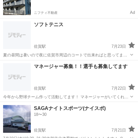
Ad
ニフティ不動産
ソフトテニス
佐賀駅
7月23日
夏の昼間は暑いので夜に佐賀市周辺のコートで出来ればと思ってま
す。よろしくお願いします 初めての方でも全然大丈夫です。 まだメン
佐賀
佐賀市
佐賀駅
テニス
マネージャー募集！！選手も募集してます
バーはいません😭
佐賀駅
7月22日
今年から野球チーム作って活動してます！ マネージャーがいてくれる
と楽しくなると思うので体験とかでも大歓迎なので気になる方がいた
佐賀
佐賀市
佐賀駅
野球
SAGAナイトスポーツ(ナイスポ)
らメッセージください！ 友達誘ってとかでも全然OKです！ チームの
18〜30
平均年齢は20代がほとんどのチームです
佐賀駅
7月21日