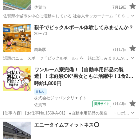
佐賀市
7月19日
佐賀県小城市を中心に活動をしている 社会人サッカーチーム『ＥＳＴ
ＲＥＬＡシニア』（エストレーラシニア）です。 チーム強化のため、
佐賀
佐賀市
サッカー
シニア
親子でピックルボール体験してみませんか？
33歳前後～50代のサッカー経験者を募集しています。 なお、経験者で
20〜70
あれば実力は問いません...
鍋島駅
7月17日
話題のニュースポーツ「ピックルボール」を一緒に楽しみませんか？
😊 まだ立ち上げたばかりのサークルなので、新しい仲間を募集してい
佐賀
佐賀市
鍋島駅
その他
ピックルボール
ワンルーム寮完備！【自動車用部品の製
ます！ ✅ 初心者・未経験者大歓迎 ✅ 年齢・性別問いません ✅ 運動不
造】！未経験OK*男女ともに活躍中！1食2…
足解消や健康づくりにも...
時給1,800円
日払い
株式会社ジャパンクリエイト
7月23日
提携サイト
佐賀市
[仕事内容] 【お仕事No.1569-A-01】 ●自動車用部品の製造 ・ロボッ
ト塗装 →自動で塗装を行う現場で作業の難しさはありません。
佐賀
佐賀市
工場
エニータイムフィットネス⭕️
焼き窯の近くでの作業のため暑さがございます。 ・組付け
→工具（...