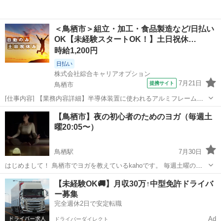
＜鳥栖市＞組立・加工・食品製造など/日払い
OK【未経験スタートOK！】土日祝休…
時給1,200円
日払い
株式会社綜合キャリアオプション
7月21日
提携サイト
鳥栖市
[仕事内容] 【業務内容詳細】半導体装置に使われるアルミフレーム製
品の組立業務。 アルミフレームを六角レンチを使って組み立てたり、
佐賀
鳥栖市
工場
【鳥栖市】夜の初心者のためのヨガ（毎週土
検査したりするお仕事です。 大きなプラモデルを作る感覚です。 空調
曜20:05〜）
完備な環境でのお仕事をにな...
鳥栖駅
7月30日
はじめまして！ 鳥栖市でヨガを教えているkahoです。 毎週土曜の
夜、公民館で「夜のヨガ教室」を開いています。 1週間頑張った体
佐賀
鳥栖市
鳥栖駅
その他
yoga
【未経験OK🚚】月収30万↑中型免許ドライバ
を、週末の夜に少しだけ労わってみませんか？ 「最近なんだか体が重
ー募集
い」「季節の変わ...
完全週休2日で安定転職
Ad
ドライバーダイレクト