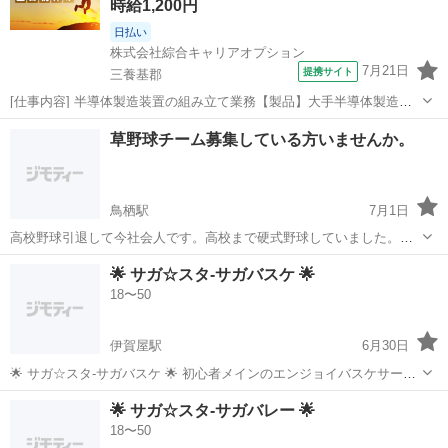
時給1,200円
日払い
株式会社綜合キャリアオプション
7月21日
提携サイト
三養基郡
[仕事内容] 半導体製造装置の組み立て業務【製品】大手半導体製造メ
ーカーで使用する半導体製造装置の組立業務【環境】空調の管理され
佐賀
三養基郡
工場
草野球チーム募集している方いませんか。
たクリーンルームでクリーンスーツを着用した上でのお仕事です。 。
＋お仕事探しはコンシェルスタッ...
鳥栖駅
7月1日
高校野球引退して今社会人です。高校まで硬式野球していました。野
球がしたいので募集しているチームあればよろしくお願いします。 鳥
佐賀
鳥栖市
鳥栖駅
野球
🌟 サガ☆スタ-サガバスケ 🌟
栖近辺に住んでいます。
18〜50
伊賀屋駅
6月30日
🌟 サガ☆スタ-サガバスケ 🌟 初心者メインのエンジョイバスケサーク
ル です！🏐 未経験OK！みんなでワイワイ楽しくどうでしょう？😆✨
佐賀
神埼市
伊賀屋駅
バスケットボール
ガチ勢
🌟 サガ☆スタ-サガバレー 🌟
ガチ勢やガチな経験者はご遠慮いただいてます！🙏 初心者に合わせて
18〜50
楽しめる方の...