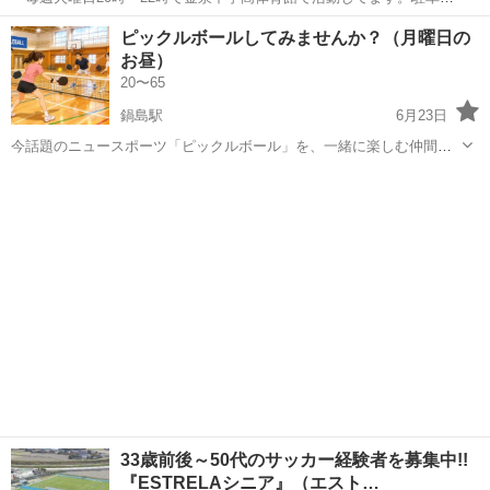
は南門から入り北側にある体育館前の駐車場に停めてください。 ・年
佐賀
佐賀市
久保田駅
バスケットボール
バスケット
ピックルボールしてみませんか？（月曜日の
齢30前後の方 ・男性 ・1人でも多人数でも大丈夫です ・バスケ経験5
お昼）
年以上の方募集中です！ ...
20〜65
鍋島駅
6月23日
今話題のニュースポーツ「ピックルボール」を、一緒に楽しむ仲間を
募集したいと思います まだ立ち上げたばかりなので、現在メンバーを
佐賀
佐賀市
鍋島駅
その他
募集中です😊 ✅ 初心者・未経験者大歓迎 ✅ 年齢・性別不問 ✅ 20代〜
シニア世代まで大歓迎...
33歳前後～50代のサッカー経験者を募集中!!
『ESTRELAシニア』（エスト…