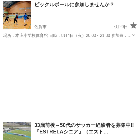
佐賀
唐津市
バレーボール
バレー
ピックルボールに参加しませんか？
✨ ガチ勢やガチな経験者はご遠慮いただいてます！🙏 初心者に合わせ
て楽しめる方...
佐賀市
7月20日
場所：本庄小学校体育館 日時：8月4日（火）20:00～21:30 参加費：無
料(今のところ) 貸パドル：無料(数に限りあり、先着順) 現時点の部員
佐賀
佐賀市
スポーツ
数：１１名 全く初めての方でも、初回参加でゲー...
33歳前後～50代のサッカー経験者を募集中!!
『ESTRELAシニア』（エスト…