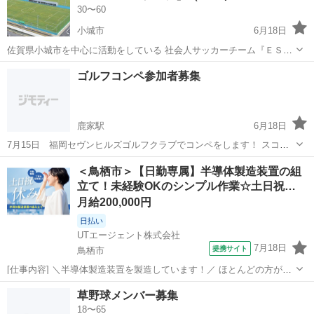
30〜60
小城市
6月18日
佐賀県小城市を中心に活動をしている 社会人サッカーチーム『ＥＳＴ
ＲＥＬＡシニア』（エストレーラシニア）です。 チーム強化のため、
佐賀
小城市
サッカー
ゴルフコンペ参加者募集
33歳前後～50代のサッカー経験者を募集しています。 なお、経験者で
あれば実力は問いません...
鹿家駅
6月18日
7月15日 福岡セヴンヒルズゴルフクラブでコンペをします！ スコア
は80〜120と幅広いので初心者の方でも参加しやすいかと思います。
佐賀
唐津市
鹿家駅
ゴルフ
＜鳥栖市＞【日勤専属】半導体製造装置の組
気になる方は問い合わせ下さい！
立て！未経験OKのシンプル作業☆土日祝…
月給200,000円
日払い
UTエージェント株式会社
7月18日
提携サイト
鳥栖市
[仕事内容] ＼半導体製造装置を製造しています！／ ほとんどの方が未
経験からのスタート☆ お任せするのは、 半導体製造装置の組立て作
佐賀
鳥栖市
工場
草野球メンバー募集
業！ 細かい作業が得意な方やチームでコミュニケーションを 取りなが
18〜65
ら作業するのが好きな...