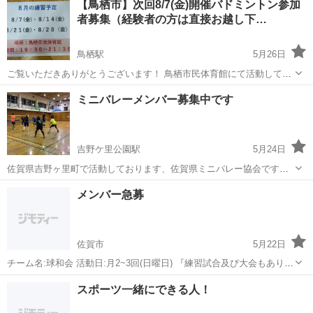
【鳥栖市】次回8/7(金)開催バドミントン参加
の方でも安心して始められます♪ ＜具体的には…＞ ◆コンデンサの製
者募集（経験者の方は直接お越し下…
造業務 ・巻取り ...
鳥栖駅
5月26日
ご覧いただきありがとうございます！ 鳥栖市民体育館にて活動してい
る「きさらぎ会」です。 佐賀県鳥栖市で活動しているバドミントンサ
佐賀
鳥栖市
鳥栖駅
バドミントン
参加者募集
ミニバレーメンバー募集中です
ークルです。 毎週金曜日の夜に、鳥栖市民体育館にて練習を行ってい
ます。 次回は8月7...
吉野ケ里公園駅
5月24日
佐賀県吉野ヶ里町で活動しております、佐賀県ミニバレー協会です。
「ミニバレーって？ソフトバレーの事？あのゴム製のボールでし
佐賀
神埼郡
吉野ケ里公園駅
バレーボール
メンバー急募
ょ？」 と、よく言われるんですが、ミニバレーとは、北海道大樹町が
発祥のスポーツで、 バドミン...
佐賀市
5月22日
チーム名:球和会 活動日:月2~3回(日曜日) 『練習試合及び大会もありま
す』 場所:都度、連絡し場所を決めてます。 佐賀市内及び千代田近郊
佐賀
佐賀市
野球
チーム名
スポーツ一緒にできる人！
年齢:20~30代 楽しく野球ができて勝負心強い仲間を 募集してますので
気...