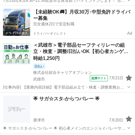
7月23日(木)19:30~21:30佐賀市立体育館でバドミントンします！ 当日
の12:00までに人数確保出来ましたら体育館予約しますができなかった
佐賀
佐賀市
佐賀駅
バドミントン
【未経験OK🚚】月収30万↑中型免許ドライバ
場合は中止とさせていただきます。 持ち物は 熱中症対策用の品 体育
ー募集
館用シュ...
完全週休2日で安定転職
Ad
ドライバーダイレクト
＜武雄市＞電子部品セーフティリレーの組
立・検査・調整/日払いOK【初心者カンゲ…
時給1,250円
日払い
株式会社綜合キャリアオプション
7月21日
提携サイト
武雄市
[仕事内容] 【業務内容詳細】電子部品組み立て・検査・調整業務およ
びその他付随業務└電子部品(セーフティリレー) のラインオペレータ
佐賀
武雄市
工場
🌟 サガ☆スタ-からつバレー 🌟
【取扱製品情報】セーフティリレー 。＋お仕事探しはコンシェルスタ
ッフにおまかせ＋。 あな...
唐津市
7月20日
🌟 サガ☆スタ-からつバレー 🌟 初心者メインのエンジョイバレーサー
クル です！🏐 未経験OK！みんなでワイワイ楽しくどうでしょう？😆