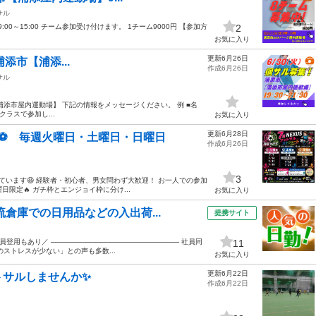
サル
:00～15:00 チーム参加受け付けます。 1チーム9000円 【参加方
2
お気に入り
更新6月26日
 浦添市【浦添...
作成6月26日
サル
浦添市【浦添市屋内運動場】 下記の情報をメッセージください。 例 ■名
クラスで参加し...
お気に入り
更新6月28日
⚽️ 毎週火曜日・土曜日・日曜日
作成6月26日
3
しています😆 経験者・初心者、男女問わず大歓迎！ お一人での参加
日限定🔥 ガチ枠とエンジョイ枠に分け...
お気に入り
流倉庫での日用品などの入出荷...
提携サイト
用もあり／ ────────────────────────── 社員同
11
ストレスが少ない」との声も多数...
お気に入り
更新6月22日
トサルしませんか✨
作成6月22日