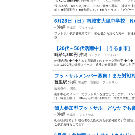
浦添市
てだこ浦西駅
フット
残り枠2名 6/16(火)19:30～21:30 個サル募集！ 
前： ■電話番号： ■参加日にち： ■参加クラス：「ビギナー
6月28日（日）南城市大里中学校 N
-
沖縄
南城市
フットサル
フットサル参加者募集です！ 初心者から始めた方や、女性
😆
【20代～50代活躍中】［うるま市］
時給1,380円
沖縄
うるま市
ドライバー
[仕事内容] ◆◇◆うるま営業所でのトラック運転手 ◆◇◆
に約1,500坪の保管スペース、通常の倉庫保管、配送に対応し
フットサルメンバー募集！また対戦
首里駅
沖縄
南城市
首里駅
フットサル
応募条件： 男性
南部中心のメンバーでフットサルを運営しています。 メン
日：毎週土曜日 18時から20時 活動場所：大里中学校、佐敷
個人参加型フットサル どなたでも
-
沖縄
南城市
フットサル
6月の日程です！ 初心者や女性の方も参加可能です👌 怪
ご参加お待ちしてます