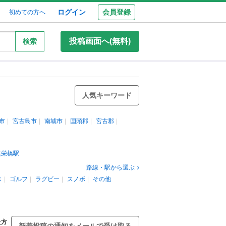
ログイン
会員登録
初めての方へ
投稿画面へ(無料)
検索
人気キーワード
市
宮古島市
南城市
国頭郡
宮古郡
美栄橋駅
路線・駅から選ぶ
ス
ゴルフ
ラグビー
スノボ
その他
た方
新着投稿の通知をメールで受け取る