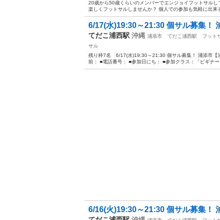
20歳から50歳くらいのメンバーでエンジョイフットサルし
楽しくフットサルしませんか？ 個人での参加も気軽に出来ると思
6/17(水)19:30～21:30 個サル募集！
てだこ浦西駅
沖縄
浦添市
てだこ浦西駅
フット
サル
残り枠7名 6/17(水)19:30～21:30 個サル募集！ 
前： ■電話番号： ■参加日にち： ■参加クラス：「ビギナー
6/16(火)19:30～21:30 個サル募集！
てだこ浦西駅
沖縄