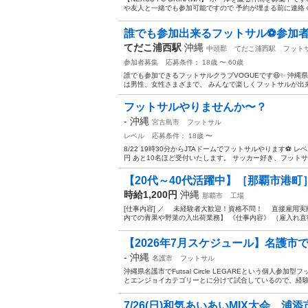
や友人と一緒でも参加可能ですので 予約が埋まる前に連絡くれ
誰でも参加出来るフットサル⚽️参加者
てだこ浦西駅
沖縄
中頭郡
てだこ浦西駅
フット
参加者募集
応募条件： 18歳 〜 60歳
誰でも参加できるフットサルクラブVOGUEです😆✨ 沖縄県北
は男性、女性さまざまで、 みんなで楽しくフットサルが出来ればと
フットサルやりませんか〜？
-
沖縄
宮古島市
フットサル
レベル
応募条件： 18歳 〜
8/22 19時30分からJTAドームでフットサルやります⚽️ 
円 あと10名ほど受付いたします。 サッカー好き、フットサル好
【20代～40代活躍中】［那覇市港町
時給1,200円
沖縄
那覇市
工場
[仕事内容] ／ 未経験者大歓迎！資格不問！ 直接雇用実
内での青果や野菜の入出荷業務】 《仕事内容》 （雇入れ直後
【2026年7月スケジュール】名護市
-
沖縄
名護市
フットサル
沖縄県名護市でFutsal Circle LEGAREという個人
とエンジョイカテゴリーとに分けて試合しているので、経験者
7/26(日)和気あいあいMIX大会 浦添