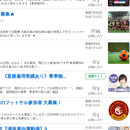
1
ると助かります☺️ 【参加条件】...
お気に入り
更新7月22日
募集🔥
作成7月22日
サル
56
谷町で活動⚽️ 大阪出身の移住者32歳が管理人です🙆‍♂️ メンバー
思っています😊 . ■...
お気に入り
更新8月6日
作成7月12日
1
レベルは問いません！ 当日参加、飛び入り参加OKです🫡 参加費500
き集まれ〜🙇 #宮古島フ...
お気に入り
］《直接雇用実績あり》青果物...
提携サイト
績アリ◎ 働きながらキャリアアップも目指せます！ ＼ 【施設
3
） 協同組合の青果・野菜等の取り扱い施設...
お気に入り
更新7月4日
でのフットサル参加者 大募集！
作成7月4日
参加型フットサルサークルを運営しています♪ LEGAREではガチカテゴリー
1
も初心者も気兼ねなく楽し...
お気に入り
作成6月26日
市【浦添屋内運動場】9...