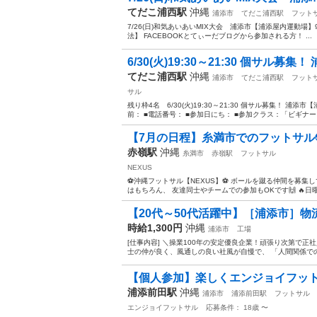
てだこ浦西駅
沖縄
浦添市
てだこ浦西駅
フット
7/26(日)和気あいあいMIX大会 浦添市【浦添屋内運動場】9
法】 FACEBOOKとてぃーだブログから参加される方！ ...
6/30(火)19:30～21:30 個サル募集！
てだこ浦西駅
沖縄
浦添市
てだこ浦西駅
フット
サル
残り枠4名 6/30(火)19:30～21:30 個サル募集！ 
前： ■電話番号： ■参加日にち： ■参加クラス：「ビギナー
【7月の日程】糸満市でのフットサル
赤嶺駅
沖縄
糸満市
赤嶺駅
フットサル
NEXUS
⚽️沖縄フットサル【NEXUS】⚽️ ボールを蹴る仲間を募集
はもちろん、 友達同士やチームでの参加もOKです🙌 🔥日曜
【20代～50代活躍中】［浦添市］物
時給1,300円
沖縄
浦添市
工場
[仕事内容] ＼操業100年の安定優良企業！頑張り次第で正社員登
士の仲が良く、風通しの良い社風が自慢で、 「人間関係での
【個人参加】楽しくエンジョイフッ
浦添前田駅
沖縄
浦添市
浦添前田駅
フットサル
エンジョイフットサル
応募条件： 18歳 〜