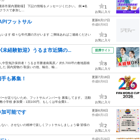
サル
浦添市【浦添市屋内運動場】 下記の情報をメッセージください。 例 ■名
1
クラスで参加し...
お気に入り
更新6月17日
APIフットサル
作成6月9日
もいます 様々な年代層の方がいます ご興味あればご連絡ください
3
お気に入り
《未経験歓迎》うるま市近隣の...
提携サイト
 ＼中型免許保持者！うるま市勝連南風原／ 約5,700坪の敷地面積
8
た 国内貨物の 取扱いの他、輸出、輸...
お気に入り
更新7月18日
相手も募集！
作成6月6日
3
バーが足りないため、フットサルメンバーを 募集してます。 活動
小学校 参加費：1回100円、もしくは年会費3...
お気に入り
更新6月8日
参加可能です
作成6月1日
我しない、させないの精神で楽しくフットサルしましょう😁 皆様の
2
お気に入り
作成5月28日