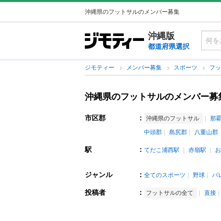
沖縄県のフットサルのメンバー募集
沖縄版
都道府県選択
ジモティー
メンバー募集
スポーツ
フ
沖縄県のフットサルのメンバー募
市区郡
：
沖縄県のフットサル
那
中頭郡
島尻郡
八重山郡
駅
：
てだこ浦西駅
赤嶺駅
お
ジャンル
：
全てのスポーツ
野球
バ
投稿者
：
フットサルの全て
直接