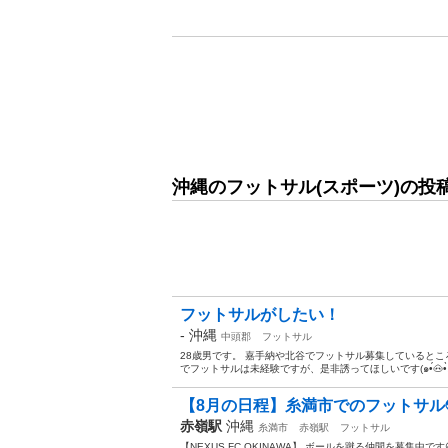
沖縄のフットサル(スポーツ)の投
フットサルがしたい！
-
沖縄
中頭郡
フットサル
28歳男です。 嘉手納や北谷でフットサル募集していると
でフットサルは未経験ですが、是非誘ってほしいです(๑•́🐽•̀๑
【8月の日程】糸満市でのフットサル
赤嶺駅
沖縄
糸満市
赤嶺駅
フットサル
【NEXUS FC OKINAWA】 ボールを蹴る仲間を募集中