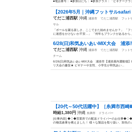
■電話番号： ■参加日にち： ■参加クラス：「ビギナークラスで
【2026年5月｜沖縄フットサルsafar
てだこ浦西駅
沖縄
浦添市
てだこ浦西駅
フット
サル
「ボールを蹴る楽しさ、ここでまた始めませんか？」 「フ
に迷惑をかけないか不安…」 「何年もブランクがあるから、体
6/28(日)和気あいあいMIX大会 浦添
てだこ浦西駅
沖縄
浦添市
てだこ浦西駅
フット
チーム
6/28(日)和気あいあいMIX大会 浦添市【浦添屋内運動場】9
リ大会の趣旨★ ビギナーや女性、小学生が和気あい...
【20代～50代活躍中】［糸満市西崎
時給1,380円
沖縄
糸満市
ドライバー
[仕事内容] ◆◇◆営業所での配送ドライバーのお仕事◆◇◆ 
の物流倉庫を構えました！ 様々な製品を取り扱い、卸先のメー