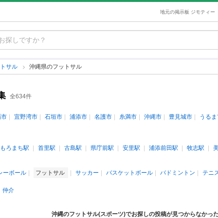
地元の掲示板 ジモティー
ットサル
沖縄県のフットサル
集
全634件
覇市
宜野湾市
石垣市
浦添市
名護市
糸満市
沖縄市
豊見城市
うるま
もろまち駅
首里駅
古島駅
県庁前駅
安里駅
浦添前田駅
牧志駅
レーボール
フットサル
サッカー
バスケットボール
バドミントン
テニ
仲介
沖縄のフットサル(スポーツ)でお探しの投稿が見つからなかっ