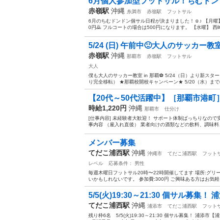
6月個人参加型フットサル！ちむドン
赤嶺駅
沖縄
糸満市
赤嶺駅
フットサル
6月のちむドンドン個サル日程が決まりました！☺️♪ 【月
0円🙇 フルコートの場合は500円になります。 【水曜】 西
5/24 (日) 午前中🙂大人のサッカー教室 
赤嶺駅
沖縄
那覇市
赤嶺駅
フットサル
大人
僕も大人のサッカー教室 in 那覇⚽️ 5/24（日）より新
り完全移転） ★那覇校開校キャンペーン★ 5/20（水）までのご
【20代～50代活躍中】［那覇市港町］
時給1,220円
沖縄
那覇市
仕分け
[仕事内容] 未経験者大歓迎！ サポート体制ばっちりなの
事内容 （雇入れ直後） 業者向けの酒類などの飲料、調味料、
メンバー募集
てだこ浦西駅
沖縄
沖縄市
てだこ浦西駅
フット
レベル
応募条件： 男性
毎週木曜日フットサル20時〜22時開催してます 場所:グ
いかもしれないです。 参加費:300円 ご興味ある方はお気軽
5/5(火)19:30～21:30 個サル募集！ 
てだこ浦西駅
沖縄
浦添市
てだこ浦西駅
フット
残り枠6名 5/5(火)19:30～21:30 個サル募集！ 浦