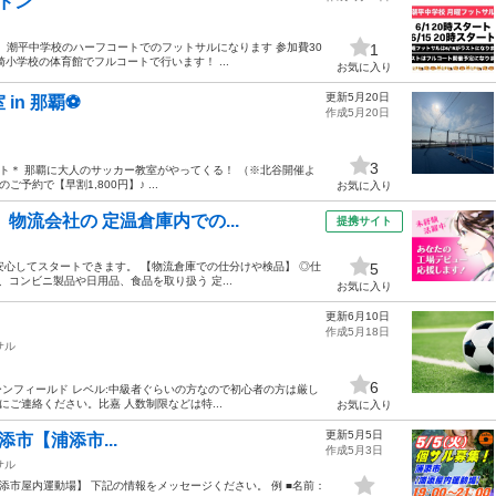
ドン
曜】潮平中学校のハーフコートでのフットサルになります 参加費30
1
崎小学校の体育館でフルコートで行います！ ...
お気に入り
更新5月20日
in 那覇⚽️
作成5月20日
3
スタート＊ 那覇に大人のサッカー教室がやってくる！ （※北谷開催よ
予約で【早割1,800円】♪ ...
お気に入り
物流会社の 定温倉庫内での...
提携サイト
で安心してスタートできます。 【物流倉庫での仕分けや検品】 ◎仕
5
コンビニ製品や日用品、食品を取り扱う 定...
お気に入り
更新6月10日
作成5月18日
サル
6
リーンフィールド レベル:中級者ぐらいの方なので初心者の方は厳し
にご連絡ください。比嘉 人数制限などは特...
お気に入り
更新5月5日
浦添市【浦添市...
作成5月3日
サル
添市【浦添市屋内運動場】 下記の情報をメッセージください。 例 ■名前：