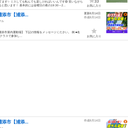
33
てます✨ ミスしても転んでも楽しければいいんです😄 笑いながら
います！ 基本的には金曜日の夜の19:30～2...
お気に入り
更新6月14日
 浦添市【浦添...
作成6月14日
サル
浦添市【浦添市屋内運動場】 下記の情報をメッセージください。 例 ■名
クラスで参加し...
お気に入り
作成6月14日
 浦添市【浦添...