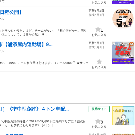
...
お気に入り
更新5月2日
i 日程公開】
作成5月1日
サル
1
ットサルをやりたいけど、チームがない」 「初心者だから、周り
力についていけるか心配」 そ...
お気に入り
更新5月1日
市【浦添屋内運動場】9...
作成5月1日
サル
:00～15:00 チーム参加受け付けます。 1チーム9000円 ★サファ
お気に入り
町］《準中型免許》４トン車配...
提携サイト
＼中型免許保持者／ 2022年09月01日に糸満エリアに３拠点目
8
カーも多岐にわたります♪ 【4トント...
お気に入り
作成4月25日