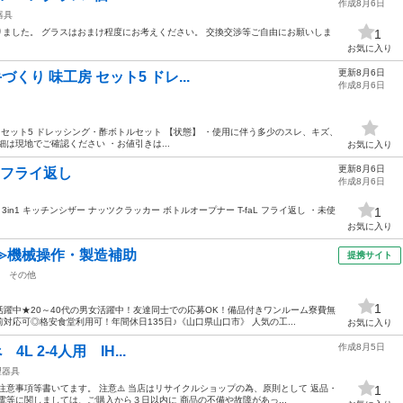
作成8月6日
器具
りました。 グラスはおまけ程度にお考えください。 交換交渉等ご自由にお願いしま
1
お気に入り
更新8月6日
手づくり 味工房 セット5 ドレ...
作成8月6日
味工房 セット5 ドレッシング・酢ボトルセット 【状態】 ・使用に伴う多少のスレ、キズ、
は現地でご確認ください ・お値引きは...
お気に入り
更新8月6日
ズ・フライ返し
作成8月6日
・ 3in1 キッチンシザー ナッツクラッカー ボトルオープナー T-faL フライ返し ・未使
1
お気に入り
≫機械操作・製造補助
提携サイト
その他
1
躍中★20～40代の男女活躍中！友達同士での応募OK！備品付きワンルーム寮費無
応可◎格安食堂利用可！年間休日135日♪《山口県山口市》 人気の工...
お気に入り
作成8月5日
べ 4L 2-4人用 IH...
理器具
注意事項等書いてます。 注意⚠️ 当店はリサイクルショップの為、原則として 返品・
1
電等に関しましては、ご購入から３日以内に 商品の不備や故障があっ...