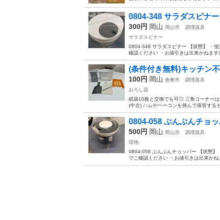
0804-348 サラダスピナー
300円
岡山
岡山市
調理器具
サラダスピナー
0804-348 サラダスピナー 【状態
確認ください ・お値引きは出来かねますの
(条件付き無料)キッチン
100円
岡山
倉敷市
調理器具
おろし器
紙袋10枚と交換でも可◎ 三角コーナーは
(中古) ハムやベーコンを挟んで保管するも
0804-058 ぶんぶんチョ
500円
岡山
岡山市
調理器具
現地
0804-058 ぶんぶんチョッパー 【
でご確認ください ・お値引きは出来かねま