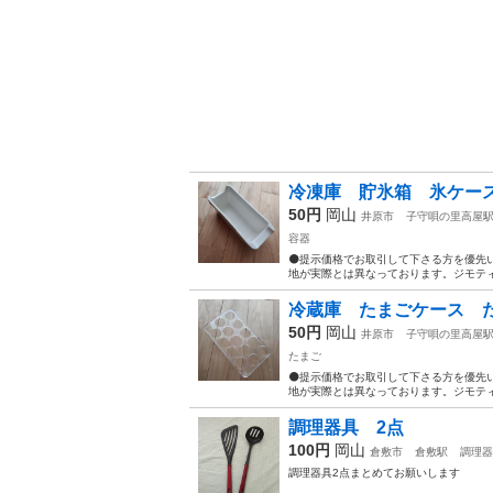
冷凍庫 貯氷箱 氷ケー
50円
岡山
井原市
子守唄の里高屋
容器
⚫️提示価格でお取引して下さる方を優先
地が実際とは異なっております。ジモティ
冷蔵庫 たまごケース た
50円
岡山
井原市
子守唄の里高屋
たまご
⚫️提示価格でお取引して下さる方を優先
地が実際とは異なっております。ジモティ
調理器具 2点
100円
岡山
倉敷市
倉敷駅
調理器
調理器具2点まとめてお願いします