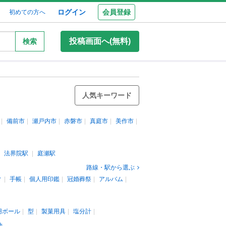
ログイン
会員登録
初めての方へ
投稿画面へ(無料)
検索
人気キーワード
備前市
瀬戸内市
赤磐市
真庭市
美作市
法界院駅
庭瀬駅
路線・駅から選ぶ
ィ
手帳
個人用印鑑
冠婚葬祭
アルバム
用ボール
型
製菓用具
塩分計
他