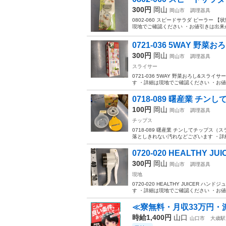
300円
岡山
岡山市
調理器具
0802-060 スピードサラダ ピーラ
現地でご確認ください ・お値引きは出来か
0721-036 5WAY 野
300円
岡山
岡山市
調理器具
スライサー
0721-036 5WAY 野菜おろし&ス
す ・詳細は現地でご確認ください ・お値
0718-089 曙産業 チン
100円
岡山
岡山市
調理器具
チップス
0718-089 曙産業 チンしてチップス（
落としきれない汚れなどございます ・詳細
0720-020 HEALTHY 
300円
岡山
岡山市
調理器具
現地
0720-020 HEALTHY JUICE
す ・詳細は現地でご確認ください ・お値
≪寮無料・月収33万円・
時給1,400円
山口
山口市
大歳駅