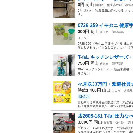
0円
岡山
岡山市
備中高松駅
調理
6月に購入。 写真撮影に使っただけとな
す。
0728-259 イモタニ 健康
300円
岡山
岡山市
調理器具
イモタニ
0728-259 イモタニ 健康手づくり 
落としきれない汚れなどございます ・詳細
T-faL キッチンシザー
750円
岡山
倉敷市
調理器具
T-faL キッチンシザーズ ・ 新品未使用 
用に近い
≪月収33万円・派遣社員
時給1,400円
山口
山口市
大歳駅
日払い
自動車向け車載部品の製造作業！未経験活
料！赴任旅費会社負担！生活支援物資事前対
店2608-181 T-fal 圧力な
3,000円
岡山
倉敷市
弥生駅
調
プロフィール確認必須です。 営業時間や
交換や修理等の対応は致しかねます。 家