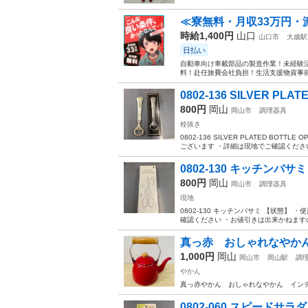
≪寮無料・月収33万円・
時給1,400円
山口
山口市
大歳駅
日払い
自動車向け車載部品の製造作業！未経験活
料！赴任旅費会社負担！生活支援物資事前対
0802-136 SILVER PLATE
800円
岡山
岡山市
調理器具
栓抜き
0802-136 SILVER PLATED B
ございます ・詳細は現地でご確認ください
0802-130 キッチンバサミ
800円
岡山
岡山市
調理器具
現地
0802-130 キッチンバサミ 【状態
確認ください ・お値引きは出来かねますの
真っ赤 おしゃれなやか
1,000円
岡山
岡山市
岡山駅
調
やかん
真っ赤やかん おしゃれなやかん イン
0802-060 スピードサラ