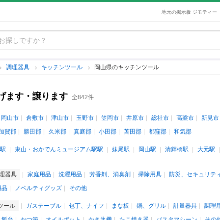
地元の掲示板 ジモティー
調理器具
キッチンツール
岡山県のキッチンツール
げます・譲ります
全842件
岡山市
倉敷市
津山市
玉野市
笠岡市
井原市
総社市
高梁市
新見市
加賀郡
勝田郡
久米郡
真庭郡
小田郡
苫田郡
都窪郡
和気郡
駅
東山・おかでんミュージアム駅駅
妹尾駅
岡山駅
清輝橋駅
大元駅
理器具
家庭用品
洗濯用品
芳香剤、消臭剤
掃除用具
防災、セキュリテ
用品
ノベルティグッズ
その他
ツール
ガステーブル
包丁、ナイフ
まな板
鍋、グリル
計量器具
調理
、飯台
かつ箱
オイルポット
かき氷機
たこ焼き器
パスタマシーン
その