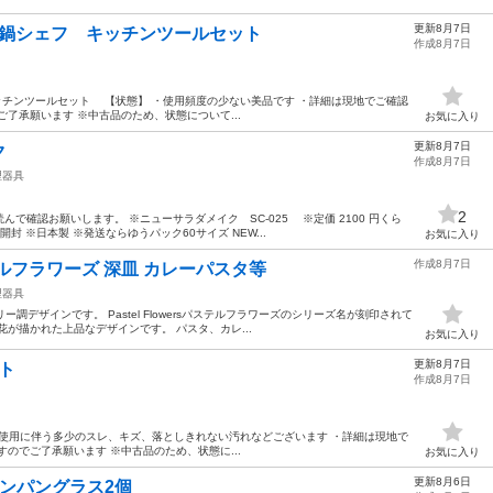
更新8月7日
品 石鍋シェフ キッチンツールセット
作成8月7日
 キッチンツールセット 【状態】 ・使用頻度の少ない美品です ・詳細は現地でご確認
了承願います ※中古品のため、状態について...
お気に入り
更新8月7日
ク
作成8月7日
理器具
2
で確認お願いします。 ※ニューサラダメイク SC-025 ※定価 2100 円くら
封 ※日本製 ※発送ならゆうパック60サイズ NEW...
お気に入り
作成8月7日
ルフラワーズ 深皿 カレーパスタ等
理器具
トリー調デザインです。 Pastel Flowersパステルフラワーズのシリーズ名が刻印されて
が描かれた上品なデザインです。 パスタ、カレ...
お気に入り
更新8月7日
ット
作成8月7日
態】 ・使用に伴う多少のスレ、キズ、落としきれない汚れなどございます ・詳細は現地で
のでご了承願います ※中古品のため、状態に...
お気に入り
更新8月6日
ンパングラス2個