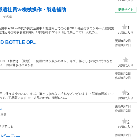
派遣社員≫機械操作・製造補助
提携サイト
その他
1
躍中★20～40代の男女活躍中！友達同士での応募OK！備品付きワンルーム寮費無
応可◎格安食堂利用可！年間休日135日♪《山口県山口市》 人気の工...
お気に入り
更新8月2日
D BOTTLE OP...
作成8月2日
OTTLE OPENER 栓抜き 【状態】 ・使用に伴う多少のスレ、キズ、落としきれない汚れなど
 ・お値引きは出来かね...
お気に入り
更新8月2日
作成8月2日
2
】 ・使用に伴う多少のスレ、キズ、落としきれない汚れなどございます ・詳細は現地でご
でご了承願います ※中古品のため、状態につ...
お気に入り
更新8月2日
ん
作成8月2日
理器具
2
テリアにも
お気に入り
作成8月2日
ダ ピーラー