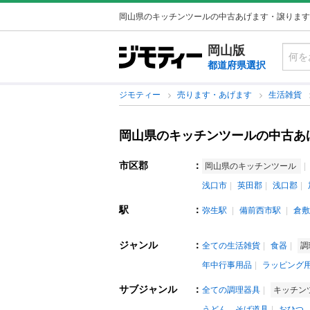
岡山県のキッチンツールの中古あげます・譲ります
岡山版
都道府県選択
ジモティー
売ります・あげます
生活雑貨
岡山県のキッチンツールの中古あ
市区郡
：
岡山県のキッチンツール
浅口市
英田郡
浅口郡
駅
：
弥生駅
備前西市駅
倉敷
ジャンル
：
全ての生活雑貨
食器
調
年中行事用品
ラッピング
サブジャンル
：
全ての調理器具
キッチン
うどん、そば道具
おひつ