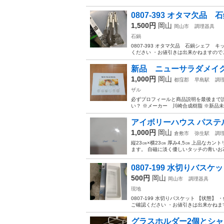
0807-393 オタマ欠
1,500円
岡山
岡山市
調理器具
石鍋
0807-393 オタマ欠品 石鍋シェフ
ください ・お値引きは出来かねますのでご
新品 ニューサラダメイ
1,000円
岡山
都窪郡
早島駅
調
ザル
必ずプロフィールと商品説明を最後まで読ん
い？ ※メーカー 川崎合成樹脂 ※新品未開
アイボリーハウス パステ
1,000円
岡山
倉敷市
弥生駅
調
縦23㎝×横23㎝ 厚み4,5㎝ 上品なカン
ます。 自磁に淡く優しいタッチの青いお花
0807-199 水切りバスケ
500円
岡山
岡山市
調理器具
現地
0807-199 水切りバスケット 【状
ご確認ください ・お値引きは出来かねます
グラスホルダー2個とシャ