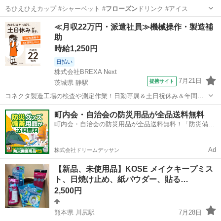
るひえひえカップ #シャーベット #
フローズン
ドリンク #アイス
愛知
高浜市
三河高浜駅
調理器具
ひえ
≪月収22万円・派遣社員≫機械操作・製造補
助
時給1,250円
日払い
株式会社BREXA Next
7月21日
提携サイト
茨城県 静駅
コネクタ製造工場の検査や測定作業！日勤専属＆土日祝休み＆年間休
日128日★クリーンルーム内作業★マイカー通勤OK＆無料駐車場あり
茨城
常陸大宮市
静駅
その他
町内会・自治会の防災用品が全品送料無料
★就業先食堂利用可！日払い制度あり！《茨城県常陸大宮市》 人気の
町内会・自治会の防災用品が全品送料無料！「防災備蓄
工場のお仕事 ◇コネクタ製造工...
用品ドットコム」
Ad
株式会社ドリームデッサン
【新品、未使用品】KOSE メイクキープミス
ト、日焼け止め、紙パウダー、貼る…
2,500円
熊本県 川尻駅
7月28日