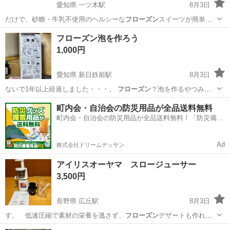
愛知県 一ツ木駅
8月3日
だけで、砂糖・牛乳不使用のヘルシーな
フローズン
スイーツが簡単に
作れます😊 状態 …
愛知
刈谷市
一ツ木駅
調理器具
フローズン泡を作ろう
1,000円
愛知県 新日鉄前駅
8月3日
ないで1年以上経過しました・・・。
フローズン
？泡を作るやつみた
いです。 箱を処分…
愛知
東海市
新日鉄前駅
その他
町内会・自治会の防災用品が全品送料無料
町内会・自治会の防災用品が全品送料無料！「防災備蓄
用品ドットコム」
Ad
株式会社ドリームデッサン
アイリスオーヤマ スロージューサー
3,500円
長野県 広丘駅
8月3日
す。 低速圧縮で素材の栄養を逃さず、
フローズン
デザートも作れる
便利な1台です。 2…
長野
塩尻市
広丘駅
キッチン家電