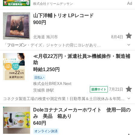
Ad
株式会社ドリームデッサン
山下洋輔トリオ LPレコード
900円
北海道 旭川市
8月4日
「
フローズン
・デイズ」ジャケットの背にヨレがあり…
北海道
旭川市
その他
LPレコード
≪月収22万円・派遣社員≫機械操作・製造補
助
時給1,250円
日払い
株式会社BREXA Next
7月21日
提携サイト
茨城県 静駅
コネクタ製造工場の検査や測定作業！日勤専属＆土日祝休み＆年間休
日128日★クリーンルーム内作業★マイカー通勤OK＆無料駐車場あり
茨城
常陸大宮市
静駅
その他
Doleヨナナスメーカーホワイト 使用一回の
★就業先食堂利用可！日払い制度あり！《茨城県常陸大宮市》 人気の
み 美品 箱あり
工場のお仕事 ◇コネクタ製造工...
640円
オンライン決済