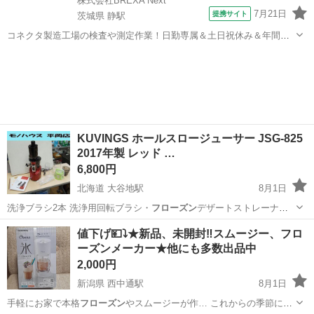
株式会社BREXA Next
7月21日
提携サイト
茨城県 静駅
コネクタ製造工場の検査や測定作業！日勤専属＆土日祝休み＆年間休
日128日★クリーンルーム内作業★マイカー通勤OK＆無料駐車場あり
茨城
常陸大宮市
静駅
その他
★就業先食堂利用可！日払い制度あり！《茨城県常陸大宮市》 人気の
工場のお仕事 ◇コネクタ製造工...
KUVINGS ホールスロージューサー JSG-825
2017年製 レッド …
6,800円
北海道 大谷地駅
8月1日
洗浄ブラシ2本 洗浄用回転ブラシ・
フローズン
デザートストレーナ
ー・レシピブック …
北海道
札幌市
大谷地駅
キッチン家電
JSG
値下げ💴⤵️★新品、未開封‼️スムージー、フロ
ーズンメーカー★他にも多数出品中
2,000円
新潟県 西中通駅
8月1日
手軽にお家で本格
フローズン
やスムージーが作… これからの季節に
フ