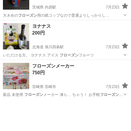
茨城県 内原駅
7月23日
大きめの
フローズン
用の紙コップなので普通よりしっかりし…
茨城
水戸市
内原駅
その他
ビンテージ
ヨナナス
200円
北海道 旭川四条駅
7月23日
いただける方。 ヨナナス アイス
フローズン
フルーツ
北海道
旭川市
旭川四条駅
キッチン家電
ヨナナス
フローズンメーカー
750円
宮崎県 宮崎市
7月23日
新品 未使用
フローズン
メーカー 凍ら… ちゃう！ お手軽
フローズン
メ
ーカー
宮崎
宮崎市
生活雑貨
フローズン