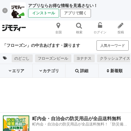
アプリならお得な情報を見逃さない！
インストール
アプリで開く
全国
検索
ログイン
投稿
「フローズン」の中古あげます・譲ります
人気キーワード
のどごし
フローズンビール
ヨナナス
クラッシュアイス
エリア
カテゴリ
詳細
新着順
町内会・自治会の防災用品が全品送料無料
町内会・自治会の防災用品が全品送料無料！「防災備蓄
用品ドットコム」