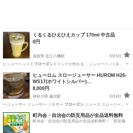
くるくるひえひえカップ 170ml 中古品
0円
滋賀県 近江八幡駅
8月5日
にシャーベットと
フローズン
ドリンクが作れる… ンシャーベット&
フ
ローズン
ドリンク - カ… シャーベットと
フローズン
ドリンク作成 -…
滋賀
近江八幡市
近江八幡駅
その他
ヒューロム スロージューサー HUROM H26-
WS17(ホワイトシルバー)…
8,000円
神奈川県 藤沢駅
8月4日
ージューサー ジューサー ミキサー
フローズン
ジュース スムージー
【商品状態…
神奈川
藤沢市
藤沢駅
キッチン家電
町内会・自治会の防災用品が全品送料無料
町内会・自治会の防災用品が全品送料無料！「防災備蓄
用品ドットコム」