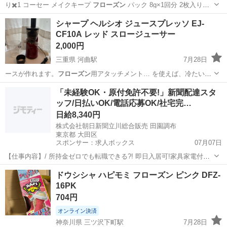
り✖️1 コーセー メイクキープ
フローズン
パック 8g×1回分 2枚入り
要…
熊本
熊本市
川尻駅
メイクアップ
シャープ ヘルシオ ジュースプレッソ EJ-
CF10A レッド スロージューサー
2,000円
三重県 河曲駅
7月28日
ースが作れます。
フローズン
用アタッチメント… を使えば、冷たい
フ
ローズン
デザートも楽しめ…
三重
鈴鹿市
河曲駅
生活家電
「未経験OK・原付免許不要!」新聞配達スタ
ッフ/日払いOK/電話応募OK/社宅完…
日給8,340円
株式会社朝日新聞立川総合販売 田園調布
東京都 大田区
スポンサー：求人ボックス
07月07日
【仕事内容】/ 所持金ゼロでも転職できる?! 即日入居可!家具家電付き
の寮・社宅あり! 引っ越しや上京の費用は”すべて”負担します 必ず面
アルバイト・パート
ドウシシャ ハピモミ フローズン ピンク DFZ-
接!電話面接もOK! 魅力ポイント 家具家電付きの寮・社宅を完備 無資
16PK
格・未経験OK! 年齢...
704円
オンライン決済
神奈川県 三ツ沢下町駅
7月28日