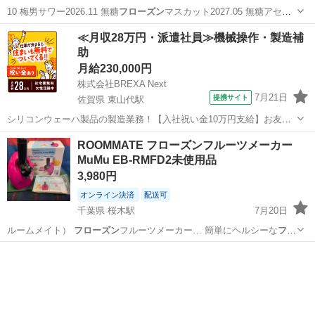
10 梅男サワー2026.11 無糖
フローズン
マスカット2027.05 無糖アセ
ロ…
茨城
土浦市
土浦駅
食品
≪月収28万円・派遣社員≫機械操作・製造補
助
月給230,000円
株式会社BREXA Next
7月21日
提携サイト
佐賀県 東山代駅
シリコンウェーハ製品の製造業務！【入社祝い金10万円支給】お友達
やカップルとの応募OK◎年間休日129日＆休出なしでプライベート充
佐賀
伊万里市
東山代駅
その他
ROOMMATE フローズンフルーツメーカー
実♪業務はクリーンルームで快適作業◎自社正社員登用制度あり★1食
MuMu EB-RMFD2未使用品
300円～の格安食堂あり！《佐...
3,980円
オンライン決済
配送可
千葉県 桜木駅
7月20日
ルームメイト）
フローズン
フルーツメーカー… 簡単にヘルシーな
フロ
ーズン
デザートを作るこ… OMMATE #
フローズン
フルーツメーカー…
千葉
千葉市
桜木駅
キッチン家電