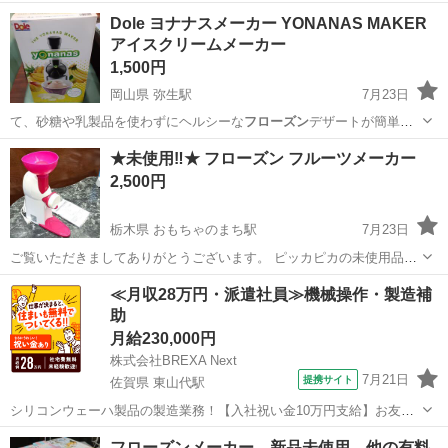
Dole ヨナナスメーカー YONANAS MAKER
アイスクリームメーカー
1,500円
岡山県 弥生駅
7月23日
て、砂糖や乳製品を使わずにヘルシーな
フローズン
デザートが簡単に
作れます。箱に入った…
岡山
倉敷市
弥生駅
キッチン家電
★未使用‼★ フローズン フルーツメーカー
2,500円
栃木県 おもちゃのまち駅
7月23日
ご覧いただきましてありがとうございます。 ピッカピカの未使用品で
す‼✨ 夏はもちろんのこと、冬もお風呂上りやこたつでくつろぎなが
栃木
下都賀郡
おもちゃのまち駅
キッチン家電
≪月収28万円・派遣社員≫機械操作・製造補
ら・・・冷たいデザートが意外とおいしいですね(^_-)-☆
助
フローズン
月給230,000円
株式会社BREXA Next
7月21日
提携サイト
佐賀県 東山代駅
シリコンウェーハ製品の製造業務！【入社祝い金10万円支給】お友達
やカップルとの応募OK◎年間休日129日＆休出なしでプライベート充
佐賀
伊万里市
東山代駅
その他
フローズンメーカー 新品未使用 他の有料