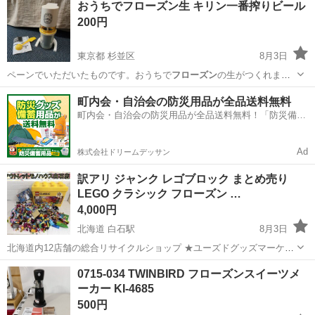
おうちでフローズン生 キリン一番搾りビール
200円
東京都 杉並区
8月3日
ペーンでいただいたものです。おうちで
フローズン
の生がつくれま
す。 実家にあったも…
東京
杉並区
調理器具
町内会・自治会の防災用品が全品送料無料
町内会・自治会の防災用品が全品送料無料！「防災備蓄
用品ドットコム」
Ad
株式会社ドリームデッサン
訳アリ ジャンク レゴブロック まとめ売り
LEGO クラシック フローズン …
4,000円
北海道 白石駅
8月3日
北海道内12店舗の総合リサイクルショップ ★ユーズドグッズマーケッ
ト★ アウトレットモノハウス白石店 ※営業時間外のお問い合わせは
北海道
札幌市
白石駅
おもちゃ
フローズン
0715-034 TWINBIRD フローズンスイーツメ
翌営業日に順次ご返答させていただきます。 営業時間 9:30～
ーカー KI-4685
19:30 ...
500円