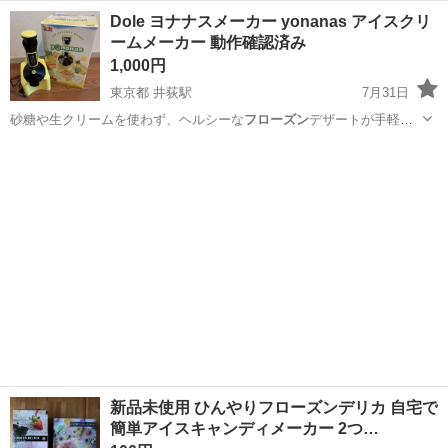
ローズン
のお酒🍸とか健康…
新潟
柏崎市
西中通駅
キッチン家電
フローズン
Dole ヨナナスメーカー yonanas アイスクリ
ームメーカー 動作確認済み
1,000円
東京都 井荻駅
7月31日
砂糖や生クリームを使わず、ヘルシーな
フローズン
デザートが手軽に
作れます。 ダイエ…
東京
杉並区
井荻駅
調理器具
新品未使用 ひんやりフローズンデリカ 自宅で
簡単アイスキャンディメーカー 2つ…