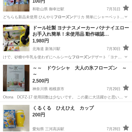
100円
和歌山県 御幸辻駅
7月31日
どちらも新品未使用 ひんやり
フローズン
デリカ 簡単にシャーベットが
作れるも…
和歌山
橋本市
御幸辻駅
調理器具
ドール社製 ヨナナスメーカー バナナイエロー
お手入れ簡単！未使用品 動作確認…
1,980円
北海道 新旭川駅
7月30日
けで、砂糖や牛乳を使わずにヘルシーな
フローズン
デザート「ヨナナ
ス」を作ることができ…
北海道
旭川市
新旭川駅
キッチン家電
ヨナナス
～～ ドウシシャ 大人の氷フローズン ～
～
2,500円
神奈川県 相模原市
7月29日
Otona DCFZ-17 使用回数は少ないです。 この夏に大活躍かと思いま
す！ 是非、ご活用いただけましたら嬉しく思います♪
神奈川
相模原市
家電
くるくる ひえひえ カップ
200円
愛知県 三河高浜駅
7月28日