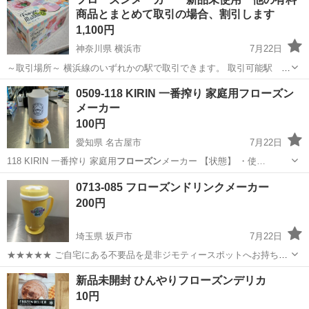
実♪業務はクリーンルームで快適作業◎自社正社員登用制度あり★1食
商品とまとめて取引の場合、割引します
300円～の格安食堂あり！《佐...
1,100円
神奈川県 横浜市
7月22日
～取引場所～ 横浜線のいずれかの駅で取引できます。 取引可能駅
東神奈川駅 大口駅 菊名駅 新横浜駅 小机駅 鴨居駅 中山駅
神奈川
横浜市
その他
フローズン
0509-118 KIRIN 一番搾り 家庭用フローズン
十日市場駅 長津田駅 成瀬駅 町田駅 古淵駅 淵野辺駅 矢部
メーカー
駅 相模原駅 橋本駅 相原駅 ...
100円
愛知県 名古屋市
7月22日
118 KIRIN 一番搾り 家庭用
フローズン
メーカー 【状態】 ・使…
愛知
名古屋市
キッチン家電
リユース
0713-085 フローズンドリンクメーカー
200円
埼玉県 坂戸市
7月22日
★★★★★ ご自宅にある不要品を是非ジモティースポットへお持ち込
みしませんか？ 家電、趣味・スポーツ・レジャー用品、こども用品、
埼玉
坂戸市
調理器具
スポット
新品未開封 ひんやりフローズンデリカ
衣料服飾品、生活雑貨、家具、本、CD・DVDなどが無料でまとめて持
10円
ち込めます！ ※詳細はこ...