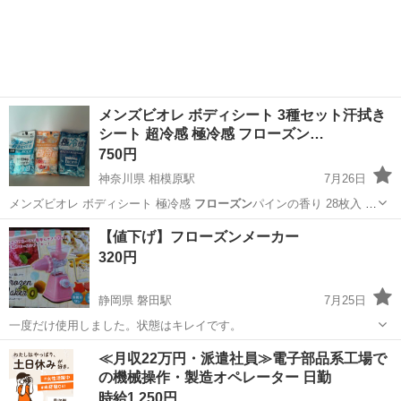
メンズビオレ ボディシート 3種セット汗拭き
シート 超冷感 極冷感 フローズン…
750円
神奈川県 相模原駅
7月26日
メンズビオレ ボディシート 極冷感
フローズン
パインの香り 28枚入 す
べて未使…
神奈川
相模原市
相模原駅
家庭用品
シート
【値下げ】フローズンメーカー
320円
静岡県 磐田駅
7月25日
一度だけ使用しました。状態はキレイです。
静岡
磐田市
磐田駅
キッチン家電
フローズン
≪月収22万円・派遣社員≫電子部品系工場で
の機械操作・製造オペレーター 日勤
時給1,250円