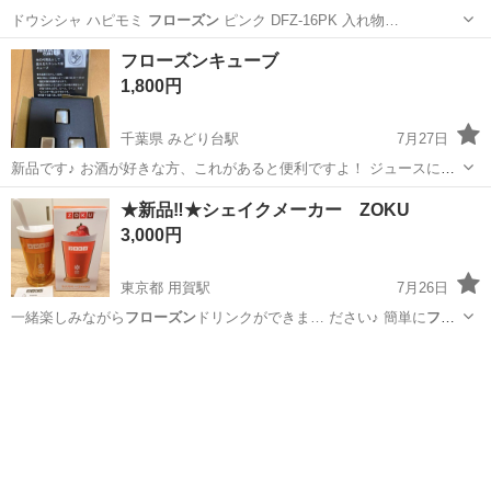
ドウシシャ ハピモミ
フローズン
ピンク DFZ-16PK 入れ物…
神奈川
横浜市
三ツ沢下町駅
その他
フローズンキューブ
1,800円
千葉県 みどり台駅
7月27日
新品です♪ お酒が好きな方、これがあると便利ですよ！ ジュースにも
使えます！ 繰り返し使えるので今からの時期大活躍します！
千葉
千葉市
みどり台駅
その他
フローズン
★新品‼︎★シェイクメーカー ZOKU
3,000円
東京都 用賀駅
7月26日
一緒楽しみながら
フローズン
ドリンクができま… ださい♪ 簡単に
フロ
ーズン
ドリンクが作れる… るだけで、簡単に
フローズン
ドリンクが作
東京
世田谷区
用賀駅
その他
インナー
れま… デザイン雑貨
フローズン
ドリンク シャー…