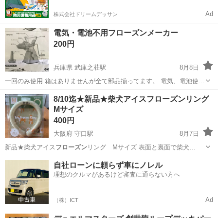
Ad
株式会社ドリームデッサン
電気・電池不用フローズンメーカー
200円
兵庫県 武庫之荘駅
8月8日
一回のみ使用 箱はありませんが全て部品揃ってます。 電気、電池使用
しないので楽です。 組み立ても簡単です。 説明書付き
兵庫
尼崎市
武庫之荘駅
その他
フローズン
8/10迄★新品★柴犬アイスフローズンリング
Mサイズ
400円
大阪府 守口駅
8月7日
新品★柴犬アイス
フローズン
リング Mサイズ 表面と裏面で柴犬…
大阪
大阪市
守口駅
生活雑貨
しば
自社ローンに頼らず車にノレル
理想のクルマがあるけど審査に通らない方へ
Ad
（株）ICT