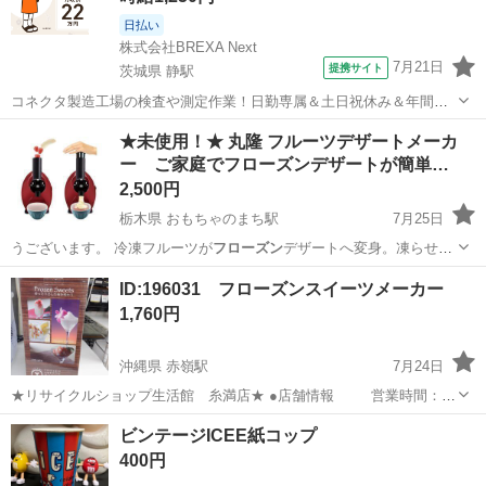
日払い
株式会社BREXA Next
7月21日
提携サイト
茨城県 静駅
コネクタ製造工場の検査や測定作業！日勤専属＆土日祝休み＆年間休
日128日★クリーンルーム内作業★マイカー通勤OK＆無料駐車場あり
茨城
常陸大宮市
静駅
その他
★未使用！★ 丸隆 フルーツデザートメーカ
★就業先食堂利用可！日払い制度あり！《茨城県常陸大宮市》 人気の
ー ご家庭でフローズンデザートが簡単…
工場のお仕事 ◇コネクタ製造工...
2,500円
栃木県 おもちゃのまち駅
7月25日
うございます。 冷凍フルーツが
フローズン
デザートへ変身。凍らせた
材料を投入口…
栃木
下都賀郡
おもちゃのまち駅
キッチン家電
ID:196031 フローズンスイーツメーカー
アイスクリーム
1,760円
沖縄県 赤嶺駅
7月24日
★リサイクルショップ生活館 糸満店★ ●店舗情報 営業時間：
10：00 ～ 19：30(定休なし） 住 所：糸満市兼城369-10 お
沖縄
糸満市
赤嶺駅
キッチン家電
店舗
ビンテージICEE紙コップ
支払いは、現金、各種クレジットカード（税込み...
400円