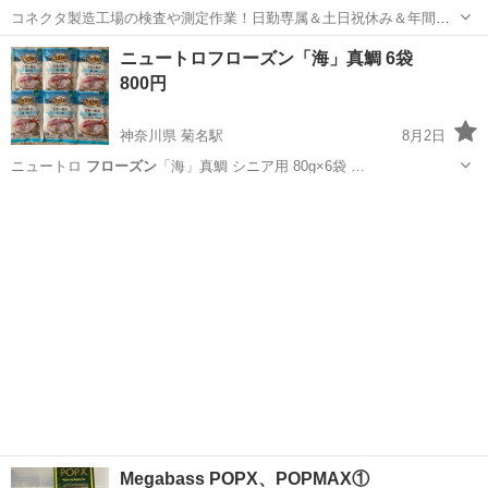
コネクタ製造工場の検査や測定作業！日勤専属＆土日祝休み＆年間休
日128日★クリーンルーム内作業★マイカー通勤OK＆無料駐車場あり
茨城
常陸大宮市
静駅
その他
ニュートロフローズン「海」真鯛 6袋
★就業先食堂利用可！日払い制度あり！《茨城県常陸大宮市》 人気の
800円
工場のお仕事 ◇コネクタ製造工...
神奈川県 菊名駅
8月2日
ニュートロ
フローズン
「海」真鯛 シニア用 80g×6袋 …
神奈川
横浜市
菊名駅
その他
真鯛
Megabass POPX、POPMAX①