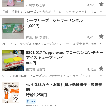
沖縄県 牧志駅
8月2日
手軽に美味しい
フローズン
が作れる 「フロ… キッチンセット
フロー
ズン
アイス キャラ…
沖縄
那覇市
牧志駅
調理器具
フローズン
シーブリーズ シャワーサンダル
1,000円
神奈川県 衣笠駅
8月1日
ZE シャワーサンダル color
フローズン
ミント サイズ 男女兼用27cm
…
神奈川
横須賀市
衣笠駅
その他
0801-017 Tupperware フローズンコンテナー
アイスキューブトレイ
800円
東京都 日野市
8月1日
01-017 Tupperware
フローズン
コンテナーアイスキューブトレイ …
東京
日野市
調理器具
Tupperware
≪月収22万円・派遣社員≫機械操作・製造補
助
時給1,250円
日払い