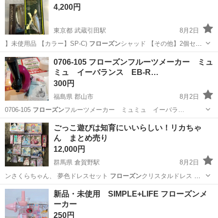
4,200円
東京都 武蔵引田駅
8月2日
】未使用品 【カラー】SP-C)
フローズン
シャッド 【その他】2個セッ
ト 新…
東京
あきる野市
武蔵引田駅
その他
状態
0706-105 フローズンフルーツメーカー ミュ
ミュ イーバランス EB-R…
300円
福島県 郡山市
8月2日
0706-105
フローズン
フルーツメーカー ミュミュ イーバラ…
福島
郡山市
キッチン家電
デザート
ごっこ遊びは知育にいいらしい！リカちゃ
ん まとめ売り
12,000円
群馬県 倉賀野駅
8月2日
ンさくらちゃん、 夢色ドレスセット
フローズン
クリスタルドレス ピ
ンクグリッターり…
群馬
高崎市
倉賀野駅
おもちゃ
マリンちゃん
新品・未使用 SIMPLE+LIFE フローズンメ
ーカー
250円