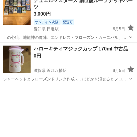
デュエルマスターズ 創世龍ループデッキパー
ツ
3,000円
オンライン決済
配送可
愛知県 日進駅
8月5日
士の心絵、地龍神の魔陣、エンドレス・
フローズン
・カーニバル、レ
ヴィヤの地版、終末の…
愛知
日進市
日進駅
おもちゃ
ハローキティマジックカップ 170ml 中古品
0円
滋賀県 近江八幡駅
8月5日
シャーベットと
フローズン
ドリンク作成 -… ほどかき混ぜると
フロー
ズン
状になります …
滋賀
近江八幡市
近江八幡駅
その他
ハローキティ