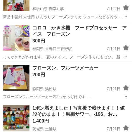
和歌山県 御幸辻駅
7月22日
新品未開封 未使用 ひんやり
フローズン
デリカ ジュースなどを冷やし
た本体…
和歌山
橋本市
御幸辻駅
調理器具
フローズン
コロロ かき氷機 フードプロセッサー ア
イス フローズン
300円
福岡県 香春口三萩野駅
7月21日
ってかき氷が作れます。 夏のアイス、
フローズン
作りにもぜひ。 新品
未使用未開封です…
福岡
北九州市
香春口三萩野駅
キッチン家電
かき氷
フローズン、フルーツメーカー
200円
静岡県 浜松駅
7月21日
フローズン
フルーツメーカー2回つかっぢけです …
静岡
浜松市
浜松駅
キッチン家電
1ポン増えました！写真後で載せます！！値
段そのまま！！男梅サワー、-196、お…
1,400円
茨城県 土浦駅
7月21日