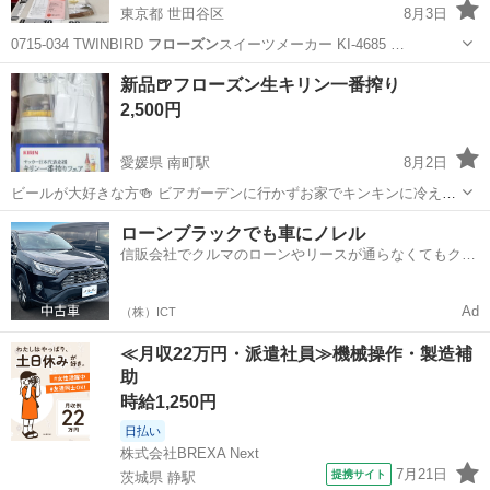
東京都 世田谷区
8月3日
0715-034 TWINBIRD
フローズン
スイーツメーカー KI-4685 …
東京
世田谷区
キッチン家電
TWINBIRD
新品🍺フローズン生キリン一番搾り
2,500円
愛媛県 南町駅
8月2日
ビールが大好きな方🍻 ビアガーデンに行かずお家でキンキンに冷えた
ビールを楽しみませんか？🍺
愛媛
松山市
南町駅
その他
キリン一番搾り
ローンブラックでも車にノレル
信販会社でクルマのローンやリースが通らなくてもクル
マをご利用いただけるサービスがあります！
Ad
（株）ICT
≪月収22万円・派遣社員≫機械操作・製造補
助
時給1,250円
日払い
株式会社BREXA Next
7月21日
提携サイト
茨城県 静駅