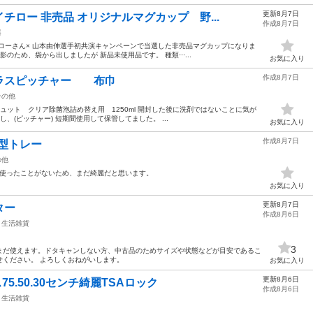
更新8月7日
ロー 非売品 オリジナルマグカップ 野...
作成8月7日
器
チローさん× 山本由伸選手初共演キャンペーンで当選した非売品マグカップになりま
のため、袋から出しましたが 新品未使用品です。 種類···...
お気に入り
作成8月7日
ラスピッチャー 布巾
その他
ュキュット クリア除菌泡詰め替え用 1250ml 開封した後に洗剤ではないことに気が
、(ピッチャー) 短期間使用して保管してました。 ...
お気に入り
作成8月7日
角型トレー
の他
か使ったことがないため、まだ綺麗だと思います。
お気に入り
更新8月7日
ター
作成8月6日
生活雑貨
3
まだ使えます。ドタキャンしない方、中古品のためサイズや状態などが目安であるこ
せください。 よろしくおねがいします。
お気に入り
更新8月6日
5.50.30センチ綺麗TSAロック
作成8月6日
生活雑貨