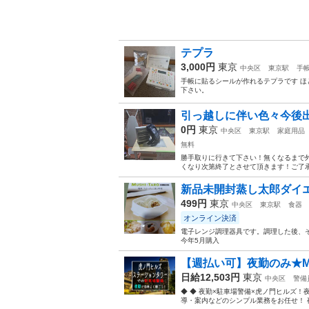
テプラ
3,000円
東京
中央区
東京駅
手
手帳に貼るシールが作れるテプラです ほ
下さい。
引っ越しに伴い色々今後出
0円
東京
中央区
東京駅
家庭用品
無料
勝手取りに行きて下さい！無くなるまで
くなり次第終了とさせて頂きます！ご了承
新品未開封蒸し太郎ダイ
499円
東京
中央区
東京駅
食器
オンライン決済
電子レンジ調理器具です。調理した後、
今年5月購入
【週払い可】夜勤のみ★MAX高
日給12,503円
東京
中央区
警備
◆ ◆ 夜勤×駐車場警備×虎ノ門ヒルズ
導・案内などのシンプル業務をお任せ！ 夜