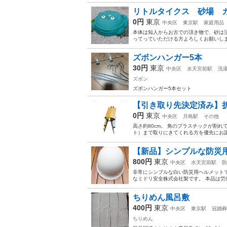
リトルタイクス 砂場
0円
東京
中央区
東京駅
家庭用品
本体は知人からお古での頂き物で、砂は
ってっていただける方よろしくお願いしま
ズボンハンガー5本
30円
東京
中央区
水天宮前駅
洗
ズボン
ズボンハンガー5本セット
【引き取り先決定済み】折り
0円
東京
中央区
月島駅
その他
高さ約80cm。 角のプラスチックが割
ト）まで取りにきてくれる方を優先にお譲
【新品】シンプルな防災
800円
東京
中央区
水天宮前駅
防
非常にシンプルな白い防災用ヘルメットで
なミドリ安全株式会社製です。 本品は労働
ちりめん風呂敷
400円
東京
中央区
東京駅
冠婚葬
ちりめん