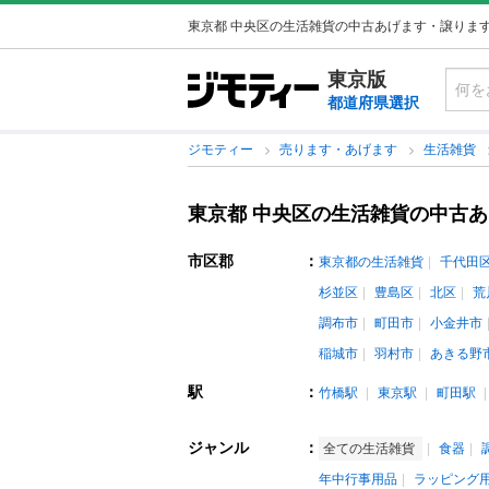
東京都 中央区の生活雑貨の中古あげます・譲りま
東京版
都道府県選択
ジモティー
売ります・あげます
生活雑貨
東京都 中央区の生活雑貨の中古
市区郡
：
東京都の生活雑貨
千代田
杉並区
豊島区
北区
荒
調布市
町田市
小金井市
稲城市
羽村市
あきる野
駅
：
竹橋駅
東京駅
町田駅
ジャンル
：
全ての生活雑貨
食器
年中行事用品
ラッピング