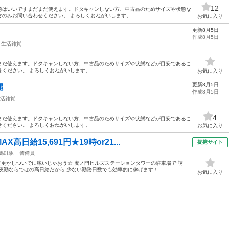
12
態はいいですまだまだ使えます。ドタキャンしない方、中古品のためサイズや状態な
方のみお問い合わせください。 よろしくおねがいします。
お気に入り
更新8月5日
作成8月5日
生活雑貨
まだ使えます。ドタキャンしない方、中古品のためサイズや状態などが目安であるこ
せください。 よろしくおねがいします。
お気に入り
更新8月5日
麗
作成8月5日
活雑貨
4
まだ使えます。ドタキャンしない方、中古品のためサイズや状態などが目安であるこ
せください。 よろしくおねがいします。
お気に入り
日給15,691円★19時or21...
提携サイト
馬町駅
警備員
！夜更かしついでに稼いじゃおう☆ 虎ノ門ヒルズステーションタワーの駐車場で 誘
勤ならではの高日給だから 少ない勤務日数でも効率的に稼げます！ ...
お気に入り