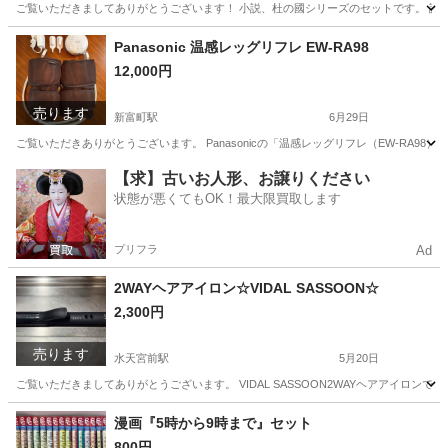
ご覧いただきましてありがとうございます！ 小説、杜の國シリーズのセットです。 読み
東京
中央区
新富町駅
文芸
小説
Panasonic 温感レッグリフレ EW-RA98
12,000円
売ります
新富町駅
6月29日
ご覧いただきありがとうございます。 Panasonicの「温感レッグリフレ（EW-RA9
東京
中央区
新富町駅
美容家電
【求】古いお人形、お譲りください
状態が悪くてもOK！最大限買取します
プリフラ
Ad
2WAYヘアアイロン☆VIDAL SASSOON☆
2,300円
売ります
水天宮前駅
5月20日
ご覧いただきましてありがとうございます。 VIDAL SASSOON2WAYヘアアイロン
東京
中央区
水天宮前駅
美容家電
ヘアアイロン
漫画『5時から9時まで』セット
800円