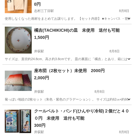
0円
志村三丁目駅
8月8日
使用しなくなった画材をまとめてお譲りします。 【セット内容】 ■キャンバス ・世界堂購入 キャ
東京
板橋区
志村三丁目駅
その他
絵の具
橘吉(TACHIKICHI)の皿 未使用 送付も可能
1,500円
井荻駅
8月8日
サイズは、直径約24.8cm、高さ約3.8cmです。 皿の裏面に「橘吉」とあり、箱には「橘 
東京
杉並区
井荻駅
食器
東京
新宿区
新宿駅
座布団（2枚セット）未使用 2000円
2,000円
食器
周辺
井荻駅
8月8日
菊っぼい地紋の2枚セット（朱色・紫色のグラデーション）。 サイズは約62㎝×約60㎝
東京
杉並区
井荻駅
家庭用品
グラデーション
クールベルト・バンド(ひんやり冷却)２個だと４０
０円 未使用 送付も可能
300円
井荻駅
8月8日