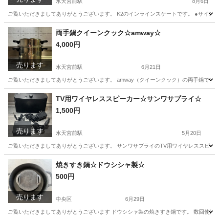
水天宮前駅
8月6日
ご覧いただきましてありがとうございます。 K2のインラインスケートです。 ●サイズ メン
東京
中央区
水天宮前駅
その他
両手鍋クイーンクック☆amway☆
4,000円
売ります
水天宮前駅
6月21日
ご覧いただきましてありがとうございます。 amway（クイーンクック）の両手鍋です。
東京
中央区
水天宮前駅
調理器具
TV用ワイヤレススピーカー☆サンワサプライ☆
1,500円
売ります
水天宮前駅
5月20日
ご覧いただきましてありがとうございます。 サンワサプライのTV用ワイヤレススピーカ
東京
中央区
水天宮前駅
テレビ
ワイヤレススピーカー
焼きすき鍋☆ドウシシャ製☆
500円
売ります
中央区
6月29日
ご覧いただきましてありがとうございます ドウシシャ製の焼きすき鍋です。 数回使用し