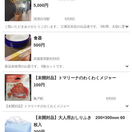
5,000円
清澄白河駅
8月8日
ご覧いただきありがとうございます。 江東区在住の出品者です。 3年間、大切に育てて
東京
江東区
清澄白河駅
家庭用品
食器
500円
武蔵新田駅
8月8日
新品未使用のお皿です。 5枚セットです。
東京
大田区
武蔵新田駅
食器
セット
【未開封品】トマリーナのわくわくメジャー
100円
亀戸駅
8月8日
【未開封品】トマリーナのわくわくメジャー
東京
江東区
亀戸駅
その他
メジャー
【未開封品】大人用おしりふき 200×300mm 60
枚入
200円