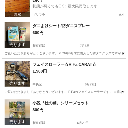
OK！
状態が悪くてもOK！最大限買取します
プリフラ
Ad
ダニよけシート/防ダニスプレー
600円
売ります
新富町駅
7月3日
ご覧いただきありがとうございます。 2026年6月末に購入した防ダニグッズですが 重複し
東京
中央区
新富町駅
洗濯用品
フェイスローラー☆RiFa CARAT☆
1,500円
売ります
中央区
6月29日
ご覧いただきましてありがとうございます。 RiFaのフェイスローラーです。 ※箱はあ
東京
中央区
その他
ローラー
小説『杜の國』シリーズセット
800円
売ります
新富町駅
6月29日