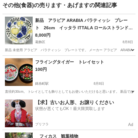
その他(食器)の売ります・あげますの関連記事
新品 アラビア ARABIA パラティッシ プレー
ト 26cm イッタラ ITTALA ロールストランド
ロイヤル コペンハーゲン marimekko マリメッコ
8,000円
フィンランド デンマーク ノルウェー スウェーデ
葛飾区
8月8日
ン ストウブ シャスール バーミキュラ パイレッ
新品 未使用 アラビア パラティッシ プレートです。 メーカー アラビア ARABIA シ
クス オールドパイレックス 南部鉄 北欧 IKEA H&
東京
葛飾区
生活雑貨
パイレックス
フライングタイガー トレイセット
M ヘイ HAY ビタクラフト フィスラー アサヒ軽金
100円
属 広島アルミニウム 中尾アルミ ヨーガン レール
錦糸町駅
8月8日
直径約30cm。 トレイとしても飾りとしてもお使いいただけると思います。 新品では
東京
墨田区
錦糸町駅
食器
フライングタイガー
【求】古いお人形、お譲りください
状態が悪くてもOK！最大限買取します
プリフラ
Ad
フィカス 観葉植物