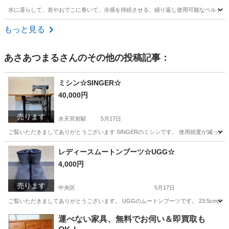
水に濡らして、首やおでこに巻いて、冷感を持続させる、繰り返し使用可能なベルトです。
東京
杉並区
井荻駅
その他
東京
新宿区
新宿駅
もっと見る
その他
キシリトール
あさあつまる
さんのその他の投稿記事：
ミシン☆SINGER☆
40,000円
売ります
水天宮前駅
5月17日
ご覧いただきましてありがとうございます SINGERのミシンです。 使用頻度が減った
東京
中央区
水天宮前駅
生活家電
シンガー
レディースムートンブーツ☆UGG☆
4,000円
売ります
中央区
5月17日
ご覧いただきましてありがとうございます。 UGGのムートンブーツです。 23.5cmの私が
東京
中央区
靴
ムートンブーツ
運べない家具、無料でお伺い＆即買取も