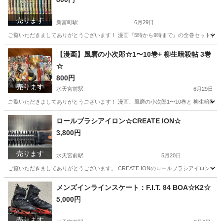
売ります
新富町駅
6月29日
ご覧いただきましてありがとうございます！ 漫画『5時から9時まで』の全巻セット 読み
東京
中央区
新富町駅
マンガ、コミック、アニメ
漫画
【漫画】風磨の小次郎☆1〜10巻+ 柳生暗殺帖 3巻
☆
800円
売ります
水天宮前駅
6月29日
ご覧いただきましてありがとうございます！ 漫画、風磨の小次郎1〜10巻と 柳生暗殺帖
東京
中央区
水天宮前駅
その他
漫画
ロールブラシアイロン☆CREATE ION☆
3,800円
売ります
水天宮前駅
5月20日
ご覧いただきましてありがとうございます。 CREATE IONのロールブラシアイロンです
東京
中央区
水天宮前駅
美容家電
ロールブラシアイロン
メンズインラインスケート：F.I.T. 84 BOA☆K2☆
5,000円
売ります