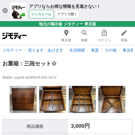
アプリならお得な情報を見逃さない！
インストール
アプリで開く
地元の掲示板 ジモティー 東京版
東京都
検索
ログイン
投稿
ジモティー
売ります・あげます
生活雑貨
食器
その他
東京都
お重箱：三段セット☆
投稿ID: 1eg2hf
2026年6月29日 04:37
3,000円
商品価格