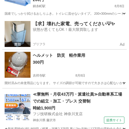
錦糸町駅
8月8日
国産でしっかり拭けるおしりふき。トイレに流せないタイプ。 200×300mmのシートサ
東京
墨田区
錦糸町駅
その他
トイレ
【求】壊れた家電、売ってください💡✨
状態が悪くてもOK！最大限買取します
プリフラ
Ad
ヘルメット 防災 軽作業用
300円
吉祥寺駅
8月8日
開封済みの未使用品になります。 サイズの調節が可能ですので大きさは心配ないかと思
東京
武蔵野市
吉祥寺駅
防災、セキュリティ
≪寮無料・月収43万円・派遣社員≫自動車系工場
での組立・加工・プレス 交替制
時給1,900円
フジ技研株式会社 神奈川支店
神奈川県 藤沢市
提携サイト
★新年度時給UP1,900円／残業・深夜2,375円 更に3か月毎に12万円の奨励金を含む