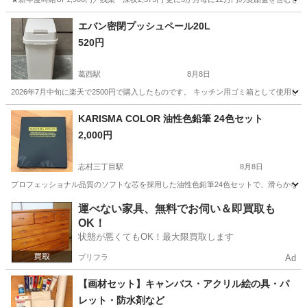
神奈川
藤沢市
その他
エバン密閉プッシュペール20L
520円
葛西駅
8月8日
2026年7月中旬に楽天で2500円で購入したものです。 キッチン用ゴミ箱として使用
東京
江戸川区
葛西駅
その他
KARISMA COLOR 油性色鉛筆 24色セット
2,000円
志村三丁目駅
8月8日
プロフェッショナル品質のソフトな芯を採用した油性色鉛筆24色セットで、滑らかな描き心地と
東京
板橋区
志村三丁目駅
その他
運べない家具、無料でお伺い＆即買取も
OK！
状態が悪くてもOK！最大限買取します
プリフラ
Ad
【画材セット】キャンバス・アクリル絵の具・パ
レット・防水剤など