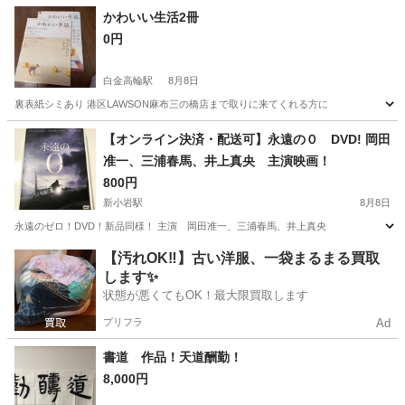
かわいい生活2冊
0円
白金高輪駅
8月8日
裏表紙シミあり 港区LAWSON麻布三の橋店まで取りに来てくれる方に
東京
港区
白金高輪駅
雑誌
【オンライン決済・配送可】永遠の０ DVD! 岡田
准一、三浦春馬、井上真央 主演映画！
800円
新小岩駅
8月8日
永遠のゼロ！DVD！新品同様！ 主演 岡田准一、三浦春馬、井上真央
東京
葛飾区
新小岩駅
DVD/ブルーレイ
永遠の0
【汚れOK‼️】古い洋服、一袋まるまる買取
します✨
状態が悪くてもOK！最大限買取します
プリフラ
Ad
書道 作品！天道酬勤！
8,000円