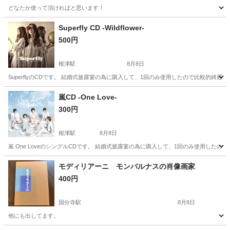
どなたか使って頂ければと思います！
東京
青梅市
日向和田駅
理学、工学
自動車整備士
Superfly CD -Wildflower-
500円
根津駅
8月8日
SuperflyのCDです。 結婚式披露宴の為に購入して、1回のみ使用したので比較的綺麗な状態です
東京
文京区
根津駅
CD
嵐CD -One Love-
300円
根津駅
8月8日
嵐 One LoveのシングルCDです。 結婚式披露宴の為に購入して、1回のみ使用した
東京
文京区
根津駅
CD
モディリアーニ モンバルナスの肖像画家
400円
国分寺駅
8月8日
他にも出してます。