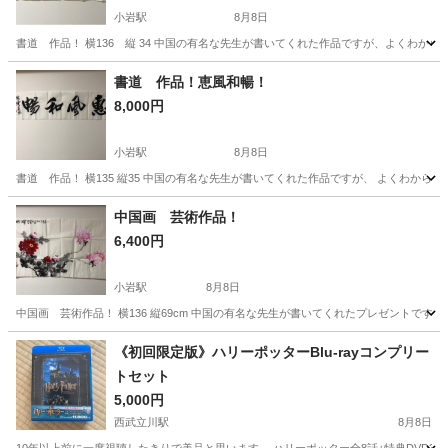
小岩駅
8月8日
書道 作品！ 横136 縦 34 中国の有名な先生が書いてくれた作品ですが、よくわか
東京
葛飾区
小岩駅
文芸
先生
書道 作品！恵風和暢！
8,000円
小岩駅
8月8日
書道 作品！ 横135 縦35 中国の有名な先生が書いてくれた作品ですが、 よくわか
東京
葛飾区
小岩駅
文芸
先生
中国画 芸術作品！
6,400円
小岩駅
8月8日
中国画 芸術作品！ 横136 縦69cm 中国の有名な先生が書いてくれたプレゼントで
東京
葛飾区
小岩駅
文芸
先生
《初回限定版》ハリーポッターBlu-rayコンプリー
トセット
5,000円
西武立川駅
8月8日