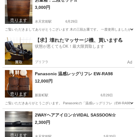
お重箱：三段セット☆
3,000円
売ります
水天宮前駅
6月29日
ご覧いただきましてありがとうございます 木の三段お重です。 一度使用しましたが、使用しなく
東京
中央区
水天宮前駅
食器
おせち
【求】壊れたマッサージ機、買います💪
状態が悪くてもOK！最大限買取します
プリフラ
Ad
Panasonic 温感レッグリフレ EW-RA98
12,000円
売ります
新富町駅
6月29日
ご覧いただきありがとうございます。 Panasonicの「温感レッグリフレ（EW-RA9
東京
中央区
新富町駅
美容家電
2WAYヘアアイロン☆VIDAL SASSOON☆
2,300円
売ります
水天宮前駅
5月20日