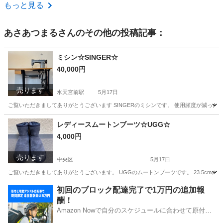
東京
国分寺市
国分寺駅
その他
もっと見る
あさあつまる
さんのその他の投稿記事：
ミシン☆SINGER☆
40,000円
売ります
水天宮前駅
5月17日
ご覧いただきましてありがとうございます SINGERのミシンです。 使用頻度が減った
東京
中央区
水天宮前駅
生活家電
シンガー
レディースムートンブーツ☆UGG☆
4,000円
売ります
中央区
5月17日
ご覧いただきましてありがとうございます。 UGGのムートンブーツです。 23.5cmの私が
東京
中央区
靴
ムートンブーツ
初回のブロック配達完了で1万円の追加報
酬！
Amazon Nowで自分のスケジュールに合わせて原付や
電動アシスト自転車で配達し、報酬を獲得しましょ