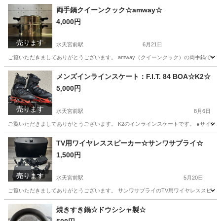
東京
中央区
水天宮前駅
美容家電
ロールブラシアイロン
両手鍋クイーンクック☆amway☆
4,000円
売ります
水天宮前駅
6月21日
ご覧いただきましてありがとうございます。 amway（クイーンクック）の両手鍋です。
東京
中央区
水天宮前駅
調理器具
メンズインラインスケート：F.I.T. 84 BOA☆K2☆
5,000円
売ります
水天宮前駅
8月6日
ご覧いただきましてありがとうございます。 K2のインラインスケートです。 ●サイズ メン
東京
中央区
水天宮前駅
その他
TV用ワイヤレススピーカー☆サンワサプライ☆
1,500円
売ります
水天宮前駅
5月20日
ご覧いただきましてありがとうございます。 サンワサプライのTV用ワイヤレススピーカ
東京
中央区
水天宮前駅
テレビ
ワイヤレススピーカー
焼きすき鍋☆ドウシシャ製☆