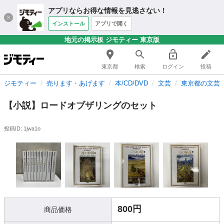
アプリならお得な情報を見逃さない！
インストール
アプリで開く
地元の掲示板 ジモティー 東京版
東京都
検索
ログイン
投稿
ジモティー
売ります・あげます
本/CD/DVD
文芸
東京都の文芸
【小説】ロードオブザリングのセット
投稿ID: 1jwa1o
800円
商品価格