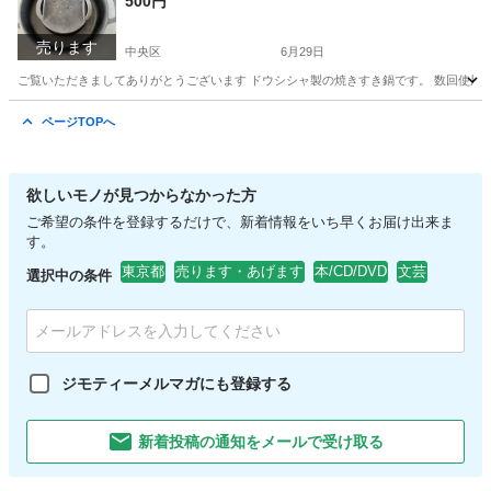
500円
売ります
中央区
6月29日
ご覧いただきましてありがとうございます ドウシシャ製の焼きすき鍋です。 数回使用し
東京
中央区
調理器具
ドウシシャ
ページTOPへ
欲しいモノが見つからなかった方
ご希望の条件を登録するだけで、新着情報をいち早くお届け出来ま
す。
東京都
売ります・あげます
本/CD/DVD
文芸
選択中の条件
ジモティーメルマガにも登録する
新着投稿の通知をメールで受け取る