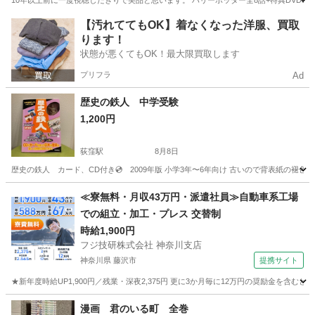
10年以上前に一度視聴したきりで美品と思います。 ハリーポッター全8話+特典DVD3枚付
東京
立川市
西武立川駅
DVD/ブルーレイ
ハリーポッター
【汚れててもOK】着なくなった洋服、買取
ります！
状態が悪くてもOK！最大限買取します
プリフラ
Ad
歴史の鉄人 中学受験
1,200円
荻窪駅
8月8日
歴史の鉄人 カード、CD付き💿 2009年版 小学3年〜6年向け 古いので背表紙の
東京
杉並区
荻窪駅
その他
カード
≪寮無料・月収43万円・派遣社員≫自動車系工場
での組立・加工・プレス 交替制
時給1,900円
フジ技研株式会社 神奈川支店
神奈川県 藤沢市
提携サイト
★新年度時給UP1,900円／残業・深夜2,375円 更に3か月毎に12万円の奨励金を含む
神奈川
藤沢市
その他
漫画 君のいる町 全巻