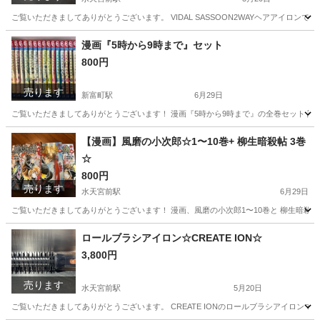
ご覧いただきましてありがとうございます。 VIDAL SASSOON2WAYヘアアイロン
東京
中央区
水天宮前駅
美容家電
ヘアアイロン
漫画『5時から9時まで』セット
800円
売ります
新富町駅
6月29日
ご覧いただきましてありがとうございます！ 漫画『5時から9時まで』の全巻セット 読み
東京
中央区
新富町駅
マンガ、コミック、アニメ
漫画
【漫画】風磨の小次郎☆1〜10巻+ 柳生暗殺帖 3巻
☆
800円
売ります
水天宮前駅
6月29日
ご覧いただきましてありがとうございます！ 漫画、風磨の小次郎1〜10巻と 柳生暗殺帖
東京
中央区
水天宮前駅
その他
漫画
ロールブラシアイロン☆CREATE ION☆
3,800円
売ります
水天宮前駅
5月20日
ご覧いただきましてありがとうございます。 CREATE IONのロールブラシアイロンです