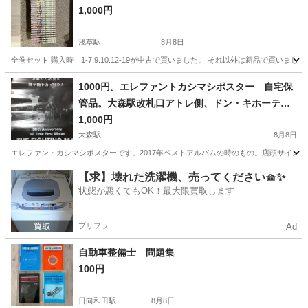
1,000円
浅草駅
8月8日
全巻セット 購入時 1-7.9.10.12-19が中古で買いました。 それ以外は新品で買いま
東京
墨田区
浅草駅
マンガ、コミック、アニメ
1000円。エレファントカシマシポスター 自宅保
管品。大森駅改札口アトレ側、ドン・キホーテこ
よろしくお願いします
れる方。よろしくお願いいたします。
1,000円
大森駅
8月8日
エレファントカシマシポスターです。2017年ベストアルバムの時のもの。店頭サイズ
東京
大田区
大森駅
その他
ポスター
【求】壊れた洗濯機、売ってください🧺✨
状態が悪くてもOK！最大限買取します
プリフラ
Ad
自動車整備士 問題集
100円
日向和田駅
8月8日