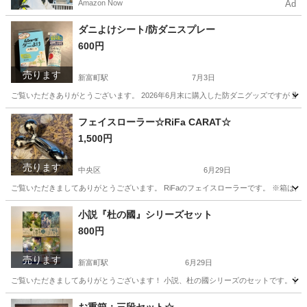
Amazon Now
Ad
う！
ダニよけシート/防ダニスプレー
600円
売ります
新富町駅
7月3日
ご覧いただきありがとうございます。 2026年6月末に購入した防ダニグッズですが 重複し
東京
中央区
新富町駅
洗濯用品
フェイスローラー☆RiFa CARAT☆
1,500円
売ります
中央区
6月29日
ご覧いただきましてありがとうございます。 RiFaのフェイスローラーです。 ※箱はあ
東京
中央区
その他
ローラー
小説『杜の國』シリーズセット
800円
売ります
新富町駅
6月29日
ご覧いただきましてありがとうございます！ 小説、杜の國シリーズのセットです。 読み
東京
中央区
新富町駅
文芸
小説