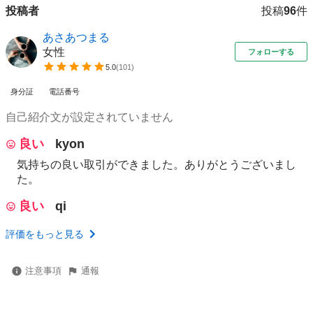
投稿者
投稿
96
件
あさあつまる
女性
フォローする
5.0
(
101
)
身分証
電話番号
自己紹介文が設定されていません
良い
kyon
気持ちの良い取引ができました。ありがとうございまし
た。
良い
qi
評価をもっと見る
注意事項
通報