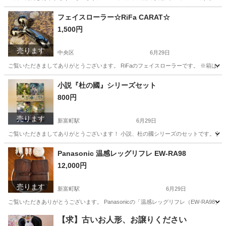
東京
中央区
新富町駅
洗濯用品
フェイスローラー☆RiFa CARAT☆
1,500円
売ります
中央区
6月29日
ご覧いただきましてありがとうございます。 RiFaのフェイスローラーです。 ※箱はあ
東京
中央区
その他
ローラー
小説『杜の國』シリーズセット
800円
売ります
新富町駅
6月29日
ご覧いただきましてありがとうございます！ 小説、杜の國シリーズのセットです。 読み
東京
中央区
新富町駅
文芸
小説
Panasonic 温感レッグリフレ EW-RA98
12,000円
売ります
新富町駅
6月29日
ご覧いただきありがとうございます。 Panasonicの「温感レッグリフレ（EW-RA9
東京
中央区
新富町駅
美容家電
【求】古いお人形、お譲りください