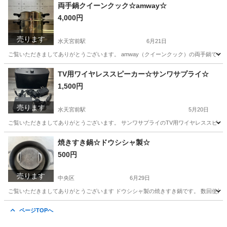
東京
中央区
水天宮前駅
その他
両手鍋クイーンクック☆amway☆
4,000円
売ります
水天宮前駅
6月21日
ご覧いただきましてありがとうございます。 amway（クイーンクック）の両手鍋です。
東京
中央区
水天宮前駅
調理器具
TV用ワイヤレススピーカー☆サンワサプライ☆
1,500円
売ります
水天宮前駅
5月20日
ご覧いただきましてありがとうございます。 サンワサプライのTV用ワイヤレススピーカ
東京
中央区
水天宮前駅
テレビ
ワイヤレススピーカー
焼きすき鍋☆ドウシシャ製☆
500円
売ります
中央区
6月29日
ご覧いただきましてありがとうございます ドウシシャ製の焼きすき鍋です。 数回使用し
東京
中央区
調理器具
ドウシシャ
ページTOPへ