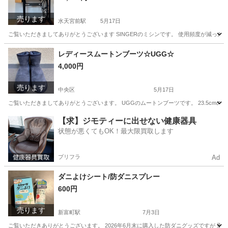
売ります
水天宮前駅
5月17日
ご覧いただきましてありがとうございます SINGERのミシンです。 使用頻度が減った
東京
中央区
水天宮前駅
生活家電
シンガー
レディースムートンブーツ☆UGG☆
4,000円
売ります
中央区
5月17日
ご覧いただきましてありがとうございます。 UGGのムートンブーツです。 23.5cmの私が
東京
中央区
靴
ムートンブーツ
【求】ジモティーに出せない健康器具
状態が悪くてもOK！最大限買取します
プリフラ
Ad
ダニよけシート/防ダニスプレー
600円
売ります
新富町駅
7月3日
ご覧いただきありがとうございます。 2026年6月末に購入した防ダニグッズですが 重複し