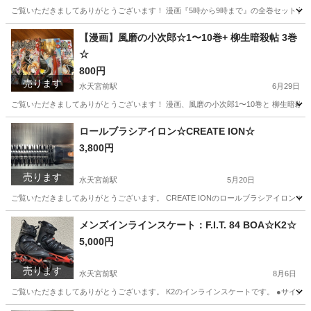
ご覧いただきましてありがとうございます！ 漫画『5時から9時まで』の全巻セット 読み
東京
中央区
新富町駅
マンガ、コミック、アニメ
漫画
【漫画】風磨の小次郎☆1〜10巻+ 柳生暗殺帖 3巻
☆
800円
売ります
水天宮前駅
6月29日
ご覧いただきましてありがとうございます！ 漫画、風磨の小次郎1〜10巻と 柳生暗殺帖
東京
中央区
水天宮前駅
その他
漫画
ロールブラシアイロン☆CREATE ION☆
3,800円
売ります
水天宮前駅
5月20日
ご覧いただきましてありがとうございます。 CREATE IONのロールブラシアイロンです
東京
中央区
水天宮前駅
美容家電
ロールブラシアイロン
メンズインラインスケート：F.I.T. 84 BOA☆K2☆
5,000円
売ります
水天宮前駅
8月6日
ご覧いただきましてありがとうございます。 K2のインラインスケートです。 ●サイズ メン