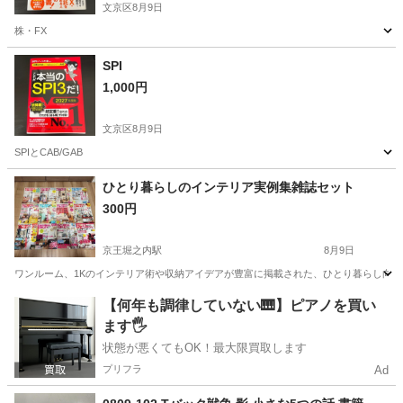
文京区
8月9日
株・FX
東京
文京区
ビジネス、経済
SPI
1,000円
文京区
8月9日
SPIとCAB/GAB
東京
文京区
その他
ひとり暮らしのインテリア実例集雑誌セット
300円
京王堀之内駅
8月9日
ワンルーム、1Kのインテリア術や収納アイデアが豊富に掲載された、ひとり暮らし向けライフス
東京
八王子市
京王堀之内駅
雑誌
【何年も調律していない🎹】ピアノを買い
ます🖐️
状態が悪くてもOK！最大限買取します
プリフラ
Ad