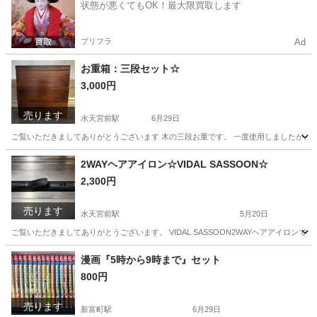
状態が悪くてもOK！最大限買取します
プリフラ
Ad
お重箱：三段セット☆
3,000円
売ります
水天宮前駅
6月29日
ご覧いただきましてありがとうございます 木の三段お重です。 一度使用しましたが、使用しなく
東京
中央区
水天宮前駅
食器
おせち
2WAYヘアアイロン☆VIDAL SASSOON☆
2,300円
売ります
水天宮前駅
5月20日
ご覧いただきましてありがとうございます。 VIDAL SASSOON2WAYヘアアイロン
東京
中央区
水天宮前駅
美容家電
ヘアアイロン
漫画『5時から9時まで』セット
800円
売ります
新富町駅
6月29日