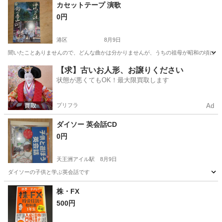
東京
世田谷区
駒沢大学駅
マンガ、コミック、アニメ
カセットテープ 演歌
0円
港区
8月9日
聞いたことありませんので、どんな曲かは分かりませんが、うちの祖母が昭和の頃に買
東京
港区
その他
演歌
【求】古いお人形、お譲りください
状態が悪くてもOK！最大限買取します
プリフラ
Ad
ダイソー 英会話CD
0円
天王洲アイル駅
8月9日
ダイソーの子供と学ぶ英会話です
東京
品川区
天王洲アイル駅
CD
宮城
加美郡
株・FX
500円
西古川駅
CD
ダイソー