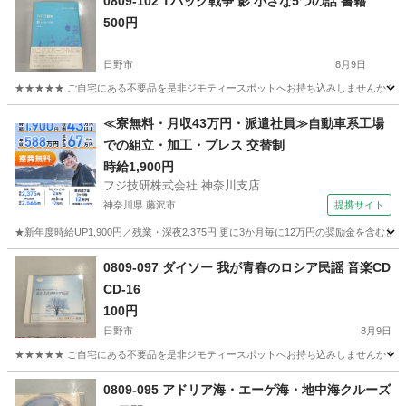
0809-102 Tバック戦争 影 小さな5つの話 書籍
500円
日野市
8月9日
★★★★★ ご自宅にある不要品を是非ジモティースポットへお持ち込みしませんか？ 家電や家具
東京
日野市
文芸
現地
≪寮無料・月収43万円・派遣社員≫自動車系工場
での組立・加工・プレス 交替制
時給1,900円
フジ技研株式会社 神奈川支店
神奈川県 藤沢市
提携サイト
★新年度時給UP1,900円／残業・深夜2,375円 更に3か月毎に12万円の奨励金を含む
神奈川
藤沢市
その他
0809-097 ダイソー 我が青春のロシア民謡 音楽CD
CD-16
100円
日野市
8月9日
★★★★★ ご自宅にある不要品を是非ジモティースポットへお持ち込みしませんか？ 家電や家具
東京
日野市
CD
音楽CD
0809-095 アドリア海・エーゲ海・地中海クルーズ