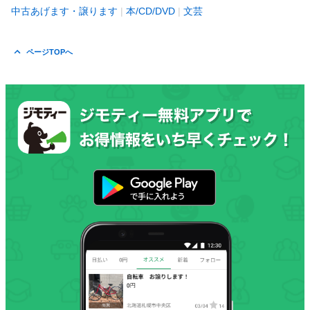
中古あげます・譲ります
本/CD/DVD
文芸
ページTOPへ