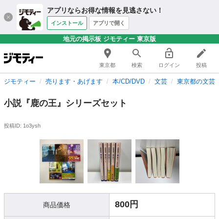
アプリならお得な情報を見逃さない！
インストール
アプリで開く
地元の掲示板 ジモティー 東京版
東京都
検索
ログイン
投稿
ジモティー
売ります・あげます
本/CD/DVD
文芸
東京都の文芸
小説『鹿の王』シリーズセット
投稿ID: 1o3ysh
800円
商品価格