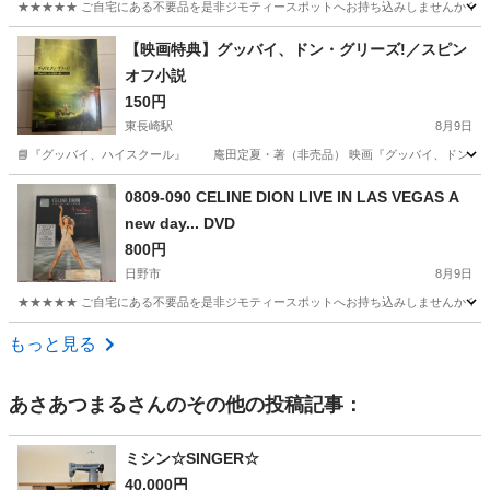
★★★★★ ご自宅にある不要品を是非ジモティースポットへお持ち込みしませんか？ 家電や家具
東京
日野市
CD
現地
【映画特典】グッバイ、ドン・グリーズ!／スピン
オフ小説
150円
東長崎駅
8月9日
📘『グッバイ、ハイスクール』 庵田定夏・著（非売品） 映画『グッバイ、ドン・グリ
東京
豊島区
東長崎駅
本/CD/DVD
ドン
0809-090 CELINE DION LIVE IN LAS VEGAS A
new day... DVD
800円
日野市
8月9日
★★★★★ ご自宅にある不要品を是非ジモティースポットへお持ち込みしませんか？ 家電や家具
東京
日野市
DVD/ブルーレイ
VEGAS
もっと見る
あさあつまる
さんのその他の投稿記事：
ミシン☆SINGER☆
40,000円