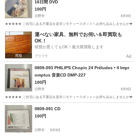
16日間 DVD
100円
日野市
8月9日
★★★★★ ご自宅にある不要品を是非ジモティースポットへお持ち込みしませんか？ 家電や家具
東京
日野市
DVD/ブルーレイ
エーゲ海
運べない家具、無料でお伺い＆即買取も
OK！
状態が悪くてもOK！最大限買取します
プリフラ
Ad
0809-093 PHILIPS Chopin 24 Préludes • 4 Impr
omptus 音楽CD DMP-227
100円
日野市
8月9日
★★★★★ ご自宅にある不要品を是非ジモティースポットへお持ち込みしませんか？ 家電や家具
東京
日野市
CD
音楽CD
0809-091 CD
100円
日野市
8月9日